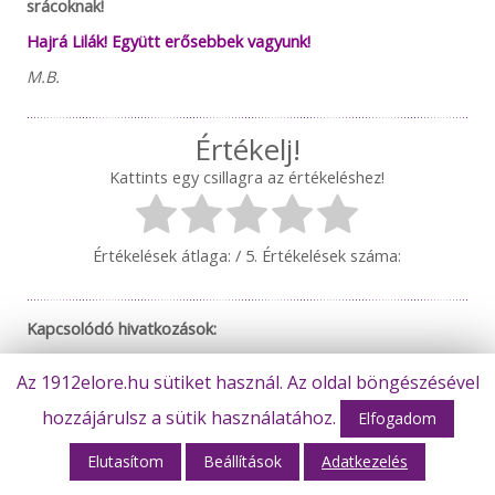
srácoknak!
Hajrá Lilák! Együtt erősebbek vagyunk!
M.B.
Értékelj!
Kattints egy csillagra az értékeléshez!
Értékelések átlaga:
/ 5. Értékelések száma:
Kapcsolódó hivatkozások:
https://fcnagykanizsa.hu/2022/10/18/beharangozo-fc-
Az 1912elore.hu sütiket használ. Az oldal böngészésével
nagykanizsa-bekescsaba-1912-elore/
hozzájárulsz a sütik használatához.
Elfogadom
https://molkupa.hu/
Elutasítom
Beállítások
Adatkezelés
Mérkőzés