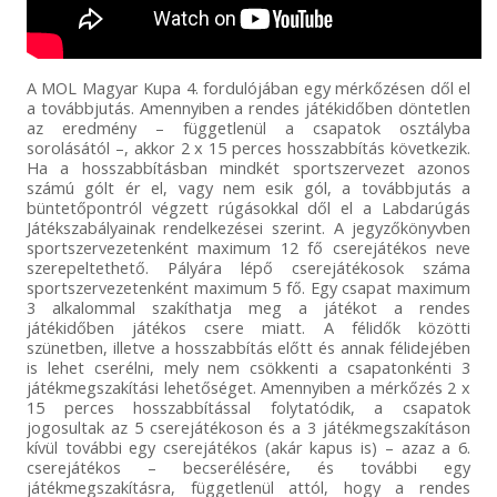
A MOL Magyar Kupa 4. fordulójában egy mérkőzésen dől el
a továbbjutás. Amennyiben a rendes játékidőben döntetlen
az eredmény – függetlenül a csapatok osztályba
sorolásától –, akkor 2 x 15 perces hosszabbítás következik.
Ha a hosszabbításban mindkét sportszervezet azonos
számú gólt ér el, vagy nem esik gól, a továbbjutás a
büntetőpontról végzett rúgásokkal dől el a Labdarúgás
Játékszabályainak rendelkezései szerint. A jegyzőkönyvben
sportszervezetenként maximum 12 fő cserejátékos neve
szerepeltethető. Pályára lépő cserejátékosok száma
sportszervezetenként maximum 5 fő. Egy csapat maximum
3 alkalommal szakíthatja meg a játékot a rendes
játékidőben játékos csere miatt. A félidők közötti
szünetben, illetve a hosszabbítás előtt és annak félidejében
is lehet cserélni, mely nem csökkenti a csapatonkénti 3
játékmegszakítási lehetőséget. Amennyiben a mérkőzés 2 x
15 perces hosszabbítással folytatódik, a csapatok
jogosultak az 5 cserejátékoson és a 3 játékmegszakításon
kívül további egy cserejátékos (akár kapus is) – azaz a 6.
cserejátékos – becserélésére, és további egy
játékmegszakításra, függetlenül attól, hogy a rendes