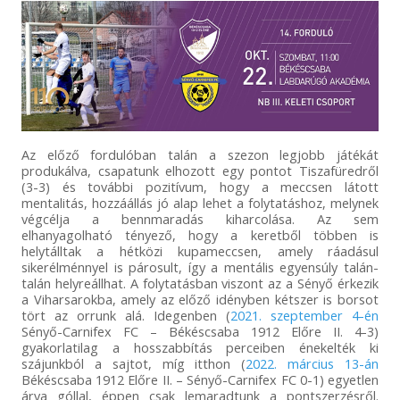
Az előző fordulóban talán a szezon legjobb játékát
produkálva, csapatunk elhozott egy pontot Tiszafüredről
(3-3) és további pozitívum, hogy a meccsen látott
mentalitás, hozzáállás jó alap lehet a folytatáshoz, melynek
végcélja a bennmaradás kiharcolása. Az sem
elhanyagolható tényező, hogy a keretből többen is
helytálltak a hétközi kupameccsen, amely ráadásul
sikerélménnyel is párosult, így a mentális egyensúly talán-
talán helyreállhat. A folytatásban viszont az a Sényő érkezik
a Viharsarokba, amely az előző idényben kétszer is borsot
tört az orrunk alá. Idegenben (
2021. szeptember 4-én
Sényő-Carnifex FC – Békéscsaba 1912 Előre II. 4-3)
gyakorlatilag a hosszabbítás perceiben énekelték ki
szájunkból a sajtot, míg itthon (
2022. március 13-án
Békéscsaba 1912 Előre II. – Sényő-Carnifex FC 0-1) egyetlen
árva góllal, éppen csak lemaradtunk a pontszerzésről.