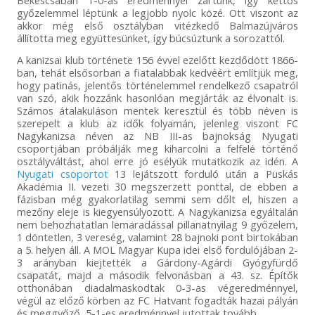
Békéscsabán 1-0-ás eredménnyel zártunk, így kettős
győzelemmel léptünk a legjobb nyolc közé. Ott viszont az
akkor még első osztályban vitézkedő Balmazújváros
állította meg együttesünket, így búcsúztunk a sorozattól.
A kanizsai klub története 156 évvel ezelőtt kezdődött 1866-
ban, tehát elsősorban a fiatalabbak kedvéért említjük meg,
hogy patinás, jelentős történelemmel rendelkező csapatról
van szó, akik hozzánk hasonlóan megjárták az élvonalt is.
Számos átalakuláson mentek keresztül és több néven is
szerepelt a klub az idők folyamán, jelenleg viszont FC
Nagykanizsa néven az NB III-as bajnokság Nyugati
csoportjában próbálják meg kiharcolni a felfelé történő
osztályváltást, ahol erre jó esélyük mutatkozik az idén. A
Nyugati csoportot
13 lejátszott forduló után a Puskás
Akadémia II. vezeti 30 megszerzett ponttal, de ebben a
fázisban még gyakorlatilag semmi sem dőlt el, hiszen a
mezőny eleje is kiegyensúlyozott. A Nagykanizsa egyáltalán
nem behozhatatlan lemaradással pillanatnyilag 9 győzelem,
1 döntetlen, 3 vereség, valamint 28 bajnoki pont birtokában
a 5. helyen áll. A MOL Magyar Kupa idei első fordulójában 2-
3 arányban kiejtették a Gárdony-Agárdi Gyógyfürdő
csapatát, majd a második felvonásban a 43. sz. Építők
otthonában diadalmaskodtak 0-3-as végeredménnyel,
végül az előző körben az FC Hatvant fogadták hazai pályán
és meggyőző, 5-1-es eredménnyel jutottak tovább.