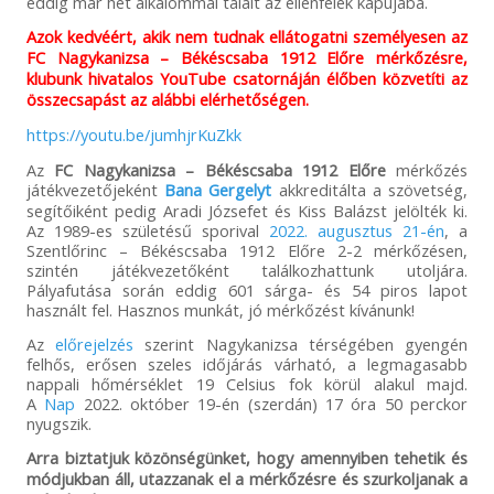
eddig már hét alkalommal talált az ellenfelek kapujába.
Azok kedvéért, akik nem tudnak ellátogatni személyesen az
FC Nagykanizsa – Békéscsaba 1912 Előre mérkőzésre,
klubunk hivatalos YouTube csatornáján élőben közvetíti az
összecsapást az alábbi elérhetőségen.
https://youtu.be/jumhjrKuZkk
Az
FC Nagykanizsa – Békéscsaba 1912 Előre
mérkőzés
játékvezetőjeként
Bana Gergelyt
akkreditálta a szövetség,
segítőiként pedig Aradi Józsefet és Kiss Balázst jelölték ki.
Az 1989-es születésű sporival
2022. augusztus 21-én
, a
Szentlőrinc – Békéscsaba 1912 Előre 2-2 mérkőzésen,
szintén játékvezetőként találkozhattunk utoljára.
Pályafutása során eddig 601 sárga- és 54 piros lapot
használt fel. Hasznos munkát, jó mérkőzést kívánunk!
Az
előrejelzés
szerint Nagykanizsa térségében gyengén
felhős, erősen szeles időjárás várható, a legmagasabb
nappali hőmérséklet 19 Celsius fok körül alakul majd.
A
Nap
2022. október 19-én (szerdán) 17 óra 50 perckor
nyugszik.
Arra biztatjuk közönségünket, hogy amennyiben tehetik és
módjukban áll, utazzanak el a mérkőzésre és szurkoljanak a