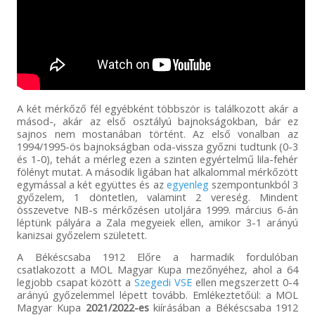
A két mérkőző fél egyébként többször is találkozott akár a
másod-, akár az első osztályú bajnokságokban, bár ez
sajnos nem mostanában történt. Az első vonalban az
1994/1995-ös bajnokságban oda-vissza győzni tudtunk (0-3
és 1-0), tehát a mérleg ezen a szinten egyértelmű lila-fehér
fölényt mutat. A második ligában hat alkalommal mérkőzött
egymással a két együttes és az
egyenleg
szempontunkból 3
győzelem, 1 döntetlen, valamint 2 vereség. Mindent
összevetve NB-s mérkőzésen utoljára 1999. március 6-án
léptünk pályára a Zala megyeiek ellen, amikor 3-1 arányú
kanizsai győzelem született.
A Békéscsaba 1912 Előre a harmadik fordulóban
csatlakozott a MOL Magyar Kupa mezőnyéhez, ahol a 64
legjobb csapat között a
Szegedi VSE
ellen megszerzett 0-4
arányú győzelemmel lépett tovább. Emlékeztetőül: a MOL
Magyar Kupa
2021/2022-es
kiírásában a Békéscsaba 1912