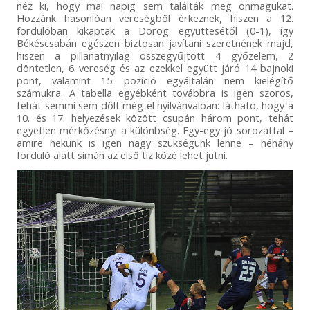
néz ki, hogy mai napig sem találták meg önmagukat.
Hozzánk hasonlóan vereségből érkeznek, hiszen a 12.
fordulóban kikaptak a Dorog együttesétől (0-1), így
Békéscsabán egészen biztosan javítani szeretnének majd,
hiszen a pillanatnyilag összegyűjtött 4 győzelem, 2
döntetlen, 6 vereség és az ezekkel együtt járó 14 bajnoki
pont, valamint 15. pozíció egyáltalán nem kielégítő
számukra. A tabella egyébként továbbra is igen szoros,
tehát semmi sem dőlt még el nyilvánvalóan: látható, hogy a
10. és 17. helyezések között csupán három pont, tehát
egyetlen mérkőzésnyi a különbség. Egy-egy jó sorozattal –
amire nekünk is igen nagy szükségünk lenne – néhány
forduló alatt simán az első tíz közé lehet jutni.