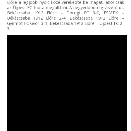
Előre a legjobb nyolc közé verekedte be magát, ahol csak
az Újpest FC tudta megállítani. A negyeddöntőig vezető út:
Békéscsaba 1912 Előre – Dorogi FC 3-0, ESMTK –
Békéscsaba 1912 Előre 2-4, Békéscsaba 1912 Előre –
Gyirmót FC Győr 3-1, Békéscsaba 1912 Előre – Újpest FC 2-
3.