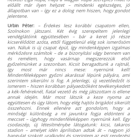
előállt már ilyen helyzet – mindenki egészséges, jó
állapotban van – így ez a dolog nem hiszen, hogy gondot
jelentene.
Urbin Péter:
– Érdekes lesz korábbi csapatom ellen,
Szolnokon játszani. Két évig szerepeltem jelenlegi
vendéglátóink együttesében – bár a keret jó része
kicserélődött azóta, ettől függetlenül elég sok ismerősöm
van. Náluk is új csapat épül, így mindenképpen izgalmas
mérkőzésre számítok – de a bizonyítási vágy bennem van
és remélem, hogy vasárnap megszerezzük első
győzelmünket a szezonban. Kicsit beragadtunk a rajtnál,
így most már nincs mese: nyernünk kell!
Mindenféleképpen győzni akarással lépünk pályára, ami
szerintem sikerülni is fog. A jelenlegi, új vezetőedzőt is
ismerem – hiszen korábban pályaedzőként tevékenykedett
a kék-fehéreknél, fiatal vezető és még játszottam is ellene
annak idején. Már most látszik a keze nyoma az
együttesen és úgy látom, hogy elég hajtós brigádot sikerült
összehozni. Ennek ellenére azt gondolom, hogy a
minőségi különbség a mi javunkra fogja eldönteni a
meccset – úgyhogy mindenféleképpen nyernünk kell. Egy
csodaszép, új létesítménybe látogatunk: kicsi, takaros
stadion – amelyet idén áprilisban adtak át – nagyon jó
hangulat szokott uralkodni és szerintem az esti rendezési