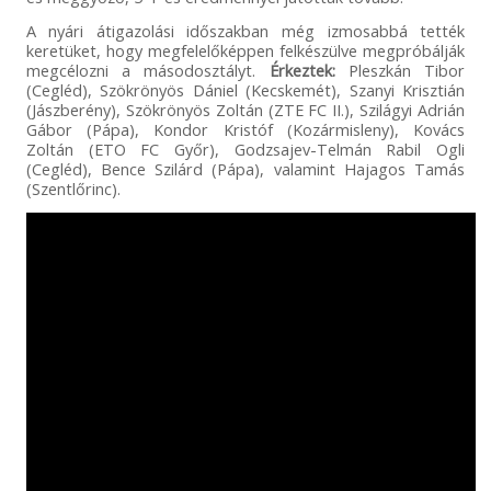
A nyári átigazolási időszakban még izmosabbá tették
keretüket, hogy megfelelőképpen felkészülve megpróbálják
megcélozni a másodosztályt.
Érkeztek:
Pleszkán Tibor
(Cegléd), Szökrönyös Dániel (Kecskemét), Szanyi Krisztián
(Jászberény), Szökrönyös Zoltán (ZTE FC II.), Szilágyi Adrián
Gábor (Pápa), Kondor Kristóf (Kozármisleny), Kovács
Zoltán (ETO FC Győr), Godzsajev-Telmán Rabil Ogli
(Cegléd), Bence Szilárd (Pápa), valamint Hajagos Tamás
(Szentlőrinc).