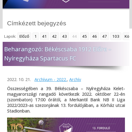
Címkézett bejegyzés
Lapok:
Előző
1
41
42
43
44
45
46
47
103
Köv
Beharangozó: Békéscsaba 1912 Előre –
Nyíregyháza Spartacus FC
2022. 10. 21.
Archívum - 2022.
,
Archív
Összességében a 39. Békéscsaba – Nyíregyháza Kelet-
magyarországi rangadó következik 2022. október 22-én
(szombaton) 17:00 órától, a Merkantil Bank NB II Liga
2022/2023-as szezonjának 13. fordulójában, a Kórház utcai
Stadionban.