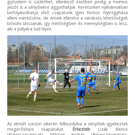
győzelem is születhet, ellenkező esetben pedig a mumus
jelzőt is a sényőiekre aggathatjuk. Keretünket nyilvánvalóan
befolyásolhatja első csapatunk igen fontos Nyíregyháza
elleni mérkőzése, de ennek ellenére a variációs lehetőségek
bővülni látszanak, így minőségben és mennyiségben is lesz,
aki a pályára tud lépni.
Az elmúlt szezon sikerén felbuzdulva a sényőiek igyekeztek
megerősíteni csapatukat.
Érkeztek:
Lizák Bence
(Balassagyarmat), Márton András (Balassagyarmat),