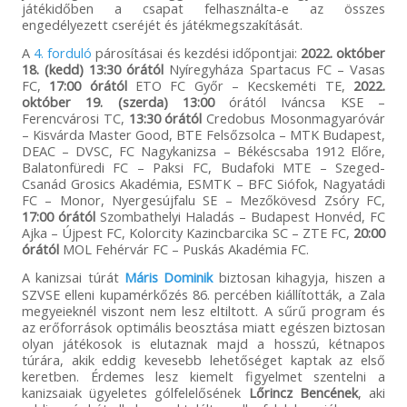
játékidőben a csapat felhasználta-e az összes
engedélyezett cseréjét és játékmegszakítását.
A
4. forduló
párosításai és kezdési időpontjai:
2022. október
18. (kedd) 13:30 órától
Nyíregyháza Spartacus FC – Vasas
FC,
17:00 órától
ETO FC Győr – Kecskeméti TE,
2022.
október 19. (szerda) 13:00
órától Iváncsa KSE –
Ferencvárosi TC,
13:30 órától
Credobus Mosonmagyaróvár
– Kisvárda Master Good, BTE Felsőzsolca – MTK Budapest,
DEAC – DVSC, FC Nagykanizsa – Békéscsaba 1912 Előre,
Balatonfüredi FC – Paksi FC, Budafoki MTE – Szeged-
Csanád Grosics Akadémia, ESMTK – BFC Siófok, Nagyatádi
FC – Monor, Nyergesújfalu SE – Mezőkövesd Zsóry FC,
17:00 órától
Szombathelyi Haladás – Budapest Honvéd, FC
Ajka – Újpest FC, Kolorcity Kazincbarcika SC – ZTE FC,
20:00
órától
MOL Fehérvár FC – Puskás Akadémia FC.
A kanizsai túrát
Máris Dominik
biztosan kihagyja, hiszen a
SZVSE elleni kupamérkőzés 86. percében kiállították, a Zala
megyeieknél viszont nem lesz eltiltott. A sűrű program és
az erőforrások optimális beosztása miatt egészen biztosan
olyan játékosok is elutaznak majd a hosszú, kétnapos
túrára, akik eddig kevesebb lehetőséget kaptak az első
keretben. Érdemes lesz kiemelt figyelmet szentelni a
kanizsaiak ügyeletes gólfelelősének
Lőrincz Bencének
, aki