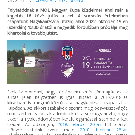
2022. 10. 18.
Archívum - 2022.
,
Archív
Folytatódnak a MOL Magyar Kupa küzdelmei, ahol már a
legjobb 16 közé jutás a cél. A sorsolás értelmében
csapatunk Nagykanizsára utazik, ahol 2022. október 19-én
(szerdán) 13:30 órától a negyedik fordulóban próbálja meg
kiharcolni a továbbjutást.
Szokták mondani, hogy történelem ismétli önmagát és az
állítás jelen helyzetben is igaz, hiszen a 2017/2018-as
kiírásban is megmérkőztünk a nagykanizsai csapattal a
Kupában. Az akkori szabályok szerint még oda-visszavágós
rendszerben zajlottak a fordulók és a sors úgy hozta, hogy
akkor a nyolcaddöntőben került egymással szembe a két
csapat. Az odavágón,
2018. február 20-án
1-3 arányú
előnyre tettünk szert, majd
2018. február 28-án