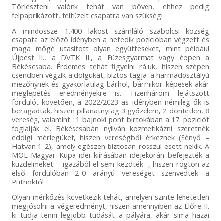
Törleszteni valónk tehát van bőven, ehhez pedig
felpaprikázott, feltüzelt csapatra van szükség!
A mindössze 1.400 lakost számláló szabolcsi község
csapata az előző idényben a hetedik pozícióban végzett és
maga mögé utasított olyan együtteseket, mint például
Újpest II., a DVTK II., a Füzesgyarmat vagy éppen a
Békéscsaba. Érdemes tehát figyelni rájuk, hiszen szépen
csendben végzik a dolgukat, biztos tagjai a harmadosztályú
mezőnynek és gyakorlatilag bárhol, bármikor képesek akár
meglepetés eredményekre is. Tizenhárom lejátszott
fordulót követően, a 2022/2023-as idényben némileg ők is
beragadtak, hiszen pillanatnyilag 3 győzelem, 2 döntetlen, 8
vereség, valamint 11 bajnoki pont birtokában a 17. pozíciót
foglalják el. Békéscsabán nyilván kozmetikázni szeretnék
eddigi mérlegüket, hiszen vereségből érkeznek (Sényő –
Hatvan 1-2), amely egészen biztosan rosszul esett nekik. A
MOL Magyar Kupa idei kiírásában idejekorán befejezték a
küzdelmeket – igazából el sem kezdték -, hiszen rögtön az
első fordulóban 2-0 arányú vereséget szenvedtek a
Putnoktól.
Olyan mérkőzés következik tehát, amelyen szinte lehetetlen
megjósolni a végeredményt, hiszen amennyiben az Előre II.
ki tudja tenni legjobb tudását a pályára, akár sima hazai