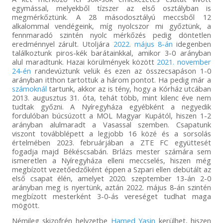
egymással, melyekből tízszer az első osztályban is
megmérkőztünk. A 28 másodosztályú meccsből 12
alkalommal vendégeink, míg nyolcszor mi győztünk, a
fennmaradó szintén nyolc mérkőzés pedig döntetlen
eredménnyel zárult. Utoljára
2022. május 8-án
idegenben
találkoztunk piros-kék barátainkkal, amikor 3-0 arányban
alul maradtunk. Hazai körülmények között
2021. november
24-én
randevúztunk velük és ezen az összecsapáson 1-0
arányban itthon tartottuk a három pontot. Ha pedig már a
számoknál
tartunk, akkor az is tény, hogy a Kórház utcában
2013. augusztus 31. óta, tehát több, mint kilenc éve nem
tudtak győzni. A Nyíregyháza egyébként a negyedik
fordulóban búcsúzott a MOL Magyar Kupától, hiszen 1-2
arányban alulmaradt a Vasassal szemben. Csapatunk
viszont továbblépett a legjobb 16 közé és a sorsolás
értelmében 2023. februárjában a ZTE FC együttesét
fogadja majd Békéscsabán. Brlázs mester számára sem
ismeretlen a Nyíregyháza elleni meccselés, hiszen még
megbízott vezetőedzőként éppen a Szpari ellen debütált az
első csapat élén, amelyet 2020. szeptember 13-án 2-0
arányban meg is nyertünk, aztán 2022. május 8-án szintén
megbízott mesterként 3-0-ás vereséget tudhat maga
mögött.
Némileg skizofrén helyzetbe
Hamed Yasin
kerülhet, hiszen