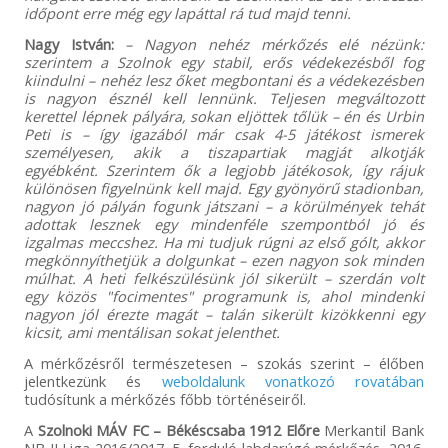
időpont erre még egy lapáttal rá tud majd tenni.
Nagy István:
– Nagyon nehéz mérkőzés elé nézünk:
szerintem a Szolnok egy stabil, erős védekezésből fog
kiindulni – nehéz lesz őket megbontani és a védekezésben
is nagyon észnél kell lennünk. Teljesen megváltozott
kerettel lépnek pályára, sokan eljöttek tőlük – én és Urbin
Peti is – így igazából már csak 4-5 játékost ismerek
személyesen, akik a tiszapartiak magját alkotják
egyébként. Szerintem ők a legjobb játékosok, így rájuk
különösen figyelnünk kell majd. Egy gyönyörű stadionban,
nagyon jó pályán fogunk játszani – a körülmények tehát
adottak lesznek egy mindenféle szempontból jó és
izgalmas meccshez. Ha mi tudjuk rúgni az első gólt, akkor
megkönnyíthetjük a dolgunkat – ezen nagyon sok minden
múlhat. A heti felkészülésünk jól sikerült – szerdán volt
egy közös "focimentes" programunk is, ahol mindenki
nagyon jól érezte magát – talán sikerült kizökkenni egy
kicsit, ami mentálisan sokat jelenthet.
A mérkőzésről természetesen – szokás szerint – élőben
jelentkezünk és
weboldalunk vonatkozó rovatában
tudósítunk a mérkőzés főbb történéseiről.
A
Szolnoki MÁV FC – Békéscsaba 1912 Előre
Merkantil Bank