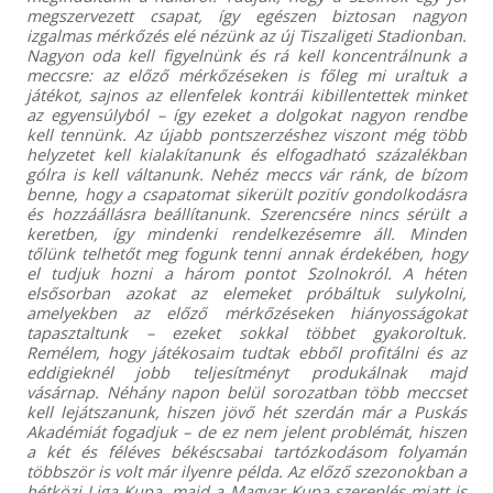
megszervezett csapat, így egészen biztosan nagyon
izgalmas mérkőzés elé nézünk az új Tiszaligeti Stadionban.
Nagyon oda kell figyelnünk és rá kell koncentrálnunk a
meccsre: az előző mérkőzéseken is főleg mi uraltuk a
játékot, sajnos az ellenfelek kontrái kibillentettek minket
az egyensúlyból – így ezeket a dolgokat nagyon rendbe
kell tennünk. Az újabb pontszerzéshez viszont még több
helyzetet kell kialakítanunk és elfogadható százalékban
gólra is kell váltanunk. Nehéz meccs vár ránk, de bízom
benne, hogy a csapatomat sikerült pozitív gondolkodásra
és hozzáállásra beállítanunk. Szerencsére nincs sérült a
keretben, így mindenki rendelkezésemre áll. Minden
tőlünk telhetőt meg fogunk tenni annak érdekében, hogy
el tudjuk hozni a három pontot Szolnokról. A héten
elsősorban azokat az elemeket próbáltuk sulykolni,
amelyekben az előző mérkőzéseken hiányosságokat
tapasztaltunk – ezeket sokkal többet gyakoroltuk.
Remélem, hogy játékosaim tudtak ebből profitálni és az
eddigieknél jobb teljesítményt produkálnak majd
vásárnap. Néhány napon belül sorozatban több meccset
kell lejátszanunk, hiszen jövő hét szerdán már a Puskás
Akadémiát fogadjuk – de ez nem jelent problémát, hiszen
a két és féléves békéscsabai tartózkodásom folyamán
többször is volt már ilyenre példa. Az előző szezonokban a
hétközi Liga Kupa, majd a Magyar Kupa szereplés miatt is