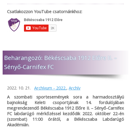
Csatlakozzon YouTube csatornánkhoz:
Beharangozó: Békéscsaba 1912 Előre II. –
Sényő-Carnifex FC
2022. 10. 21.
Archívum - 2022.
,
Archív
A szombati sportesemények sora a harmadosztályú
bajnokság Keleti csoportjának 14. fordulójában
megrendezendő Békéscsaba 1912 Előre II. – Sényő-Carnifex
FC labdarúgó mérkőzéssel kezdődik 2022. október 22-én
(szombat) 11:00 órától, a Békéscsaba Labdarúgó
Akadémián.