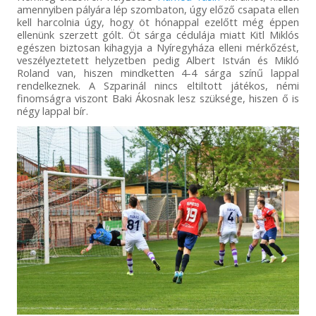
amennyiben pályára lép szombaton, úgy előző csapata ellen
kell harcolnia úgy, hogy öt hónappal ezelőtt még éppen
ellenünk szerzett gólt. Öt sárga cédulája miatt Kitl Miklós
egészen biztosan kihagyja a Nyíregyháza elleni mérkőzést,
veszélyeztetett helyzetben pedig Albert István és Mikló
Roland van, hiszen mindketten 4-4 sárga színű lappal
rendelkeznek. A Szparinál nincs eltiltott játékos, némi
finomságra viszont Baki Ákosnak lesz szüksége, hiszen ő is
négy lappal bír.