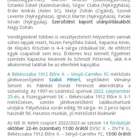
Sztankó Dávid (Kazincbarcika), Sógor Csaba (Nyíregyháza),
Erdei András (Kelen SC), Matyi Zoltán (Cigánd), Szondi
Levente (Nyíregyháza), Ignéczi Martin (Nyíregyháza), Pataki
István (Nyírgyulaj).
Szerződést kapott utánpótlásukból:
Nagy Zoltán.
Vendégeinknél többen is veszélyeztetett helyzetben vannak
színes lapjaik miatt, hiszen Fenyőfalvi Dávid, Kapacina Kevin,
de Klepács Krisztián is 4-4 sárga cédulával bír, de eltiltott
egyik csapatnál sem lesz. Érdemes lesz kiemelt figyelmet
szentelni Kapacina Kevinnek és Schmidt Péternek, akik 4-4
alkalommal találtak be az ellenfelek kapujába.
A
Békéscsaba 1912 Előre II. – Sényő-Carnifex FC
mérkőzés
játékvezetőjeként
Szabó Pétert
, segítőiként Vilmányi
Simont és Pálinkás Donát Ferencet akkreditálta a
szövetség. Az 1997-es születésű sporival
2022. szeptember
25-én
, a Füzesgyarmati SK – Békéscsaba 1912 Előre II. 3-1
mérkőzésen, szintén játékvezetőként találkozhattunk
utoljára. Pályafutása során eddig 59 sárga- és 2 piros lapot
használt fel. Hasznos munkát, jó mérkőzést kívánunk!
Az NB III. Keleti csoport 2022/2023-as szezon
14. fordulóját
október 22-én (szombat) 11:00 órától
DVSC II. – DVTK II.,
Békéscsaba 1912 Előre II. – Sényő-Carnifex FC,
13:00 órától