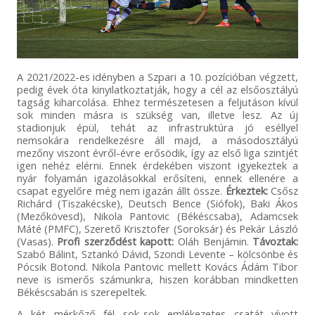
A 2021/2022-es idényben a Szpari a 10. pozícióban végzett,
pedig évek óta kinyilatkoztatják, hogy a cél az elsőosztályú
tagság kiharcolása. Ehhez természetesen a feljutáson kívül
sok minden másra is szükség van, illetve lesz. Az új
stadionjuk épül, tehát az infrastruktúra jó eséllyel
nemsokára rendelkezésre áll majd, a másodosztályú
mezőny viszont évről-évre erősödik, így az első liga szintjét
igen nehéz elérni. Ennek érdekében viszont igyekeztek a
nyár folyamán igazolásokkal erősíteni, ennek ellenére a
csapat egyelőre még nem igazán állt össze.
Érkeztek:
Csősz
Richárd (Tiszakécske), Deutsch Bence (Siófok), Baki Ákos
(Mezőkövesd), Nikola Pantovic (Békéscsaba), Adamcsek
Máté (PMFC), Szerető Krisztofer (Soroksár) és Pekár László
(Vasas).
Profi szerződést kapott:
Oláh Benjámin.
Távoztak:
Szabó Bálint, Sztankó Dávid, Szondi Levente – kölcsönbe és
Pócsik Botond. Nikola Pantovic mellett Kovács Ádám Tibor
neve is ismerős számunkra, hiszen korábban mindketten
Békéscsabán is szerepeltek.
A két mérkőző fél sok-sok emlékezetes csatát vívott