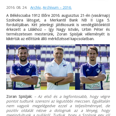
2016. 08. 24.
Archív
,
Archívum – 2016.
A Békéscsaba 1912 Előre 2016. augusztus 21-én (vasárnap)
Szolnokra látogat, a Merkantil Bank NB II Liga 5.
fordulójában. Két jelenlegi játékosunk is vendéglátóinktól
érkezett a Lilákhoz – így Nagy István, Urbin Péter és
természetesen mesterünk, Zoran Spisljak véleményét is
kikértük az előttünk álló mérkőzéssel kapcsolatban.
Zoran Spisljak:
– Az első és a legfontosabb, hogy végre
pontot tudtunk szerezni az legutóbbi meccsen. Egyáltalán
nem vagyok megelégedve ezzel a teljesítménnyel, de
pozitív oldalát nézve a dolognak az a lényeg, hogy
megindultunk a nulláról. Tudjuk, hogy a Szolnok egy jól