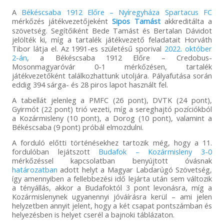
A
Békéscsaba 1912 Előre – Nyíregyháza Spartacus FC
mérkőzés játékvezetőjeként
Sipos Tamást
akkreditálta a
szövetség. Segítőiként Bede Tamást és Bertalan Dávidot
jelölték ki, míg a tartalék játékvezető feladatait Horváth
Tibor látja el. Az 1991-es születésű sporival
2022. október
2-án
, a Békéscsaba 1912 Előre – Credobus-
Mosonmagyaróvár 0-1 mérkőzésen, tartalék
játékvezetőként találkozhattunk utoljára. Pályafutása során
eddig 394 sárga- és 28 piros lapot használt fel.
A tabellát jelenleg a PMFC (26 pont), DVTK (24 pont),
Gyirmót (22 pont) trió vezeti, míg a sereghajtó pozíciókból
a Kozármisleny (10 pont), a Dorog (10 pont), valamint a
Békéscsaba (9 pont) próbál elmozdulni.
A forduló előtti történésekhez tartozik még, hogy a 11.
fordulóban lejátszott
Budafok – Kozármisleny 3-0
mérkőzéssel kapcsolatban benyújtott óvásnak
határozatban
adott helyt a Magyar Labdarúgó Szövetség,
így amennyiben a fellebbezési idő lejárta után sem változik
a tényállás, akkor a Budafoktól 3 pont levonásra, míg a
Kozármislenynek ugyanennyi jóváírásra kerül – ami jelen
helyzetben annyit jelent, hogy a két csapat pontszámban és
helyezésben is helyet cserél a bajnoki táblázaton.