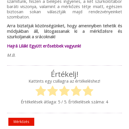
számítunk, hiszen a belépés ingyenes, a két szurkolótábor
baráti viszonya, valamint a mérkőzés tétje miatt, egészen
biztosan sokan választják majd rendezvényeinket
szombaton.
Arra biztatjuk közönségünket, hogy amennyiben tehetik és
módjukban áll, látogassanak ki a mérkőzésre és
szurkoljanak a srácoknak!
Hajrá Lilák! Együtt erősebbek vagyunk!
M.B.
Értékelj!
Kattints egy csillagra az értékeléshez!
Értékelések átlaga:
5
/ 5. Értékelések száma:
4
Mérkőzés