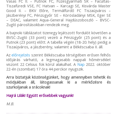
Vasas FC II. – Putnok FC, Füzesgyarmati SK – Facultas-
Tiszafüredi VSE, FC Hatvan – Karcagi SE, Kisvárda Master
Good II. – BKV Előre, Termálfürdő FC Tiszaújváros –
Jászberényi FC, Pénzügyőr SE – Körösladányi MSK, Eger SE
– DEAC, valamint Aqua-General Hajdúszoboszló – BVSC-
Zugló párosításokban rendezik meg.
A bajnoki táblázatot tizenegy lejátszott fordulót követően a
BVSC-Zugló (33 pont) vezeti a Pénzügyőr (25 pont) és a
Putnok (23 pont) előtt. A tabella végén (18-20. hely) pedig a
Tiszaújváros, a Jászberény, valamint a Békéscsaba II. áll.
Az
előrejelzés
szerint Békéscsaba térségében erősen felhős
időjárás várható, a legmagasabb nappali hőmérséklet
viszont 22 Celsius fok körül alakulhat. A
Nap
2022. október
22-én (szombat) 17 óra 44 perckor nyugszik.
Arra biztatjuk közönségünket, hogy amennyiben tehetik és
módjukban áll, látogassanak ki a mérkőzésre és
szurkoljanak a srácoknak!
Hajrá Lilák! Együtt erősebbek vagyunk!
M.B.