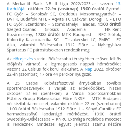
A Merkantil Bank NB II Liga 2022/2023-as szezon
13.
fordulóját
október 22-én (vasárnap) 13:00 óratól
Gyirmót
FC Győr – Soroksár SC, Credobus Mosonmagyaróvár –
DVTK, Budafoki MTE – Aqvital FC Csákvár, Dorogi FC – ETO
FC Győr, Szentlőrinc – Szombathelyi Haladás,
15:00 órától
Szeged-Csanád Grosics Akadémia – HR-Rent
Kozármisleny,
17:00 órától
MTK Budapest – BFC Siófok,
Kolorcity Kazincbarcika SC – Tiszakécskei LC, PMFC – FC
Ajka, valamint Békéscsaba 1912 Előre – Nyíregyháza
Spartacus FC párosításokban rendezik meg.
Az
előrejelzés
szerint Békéscsaba térségében erősen felhős
időjárás várható, a legmagasabb nappali hőmérséklet
viszont 22 Celsius fok körül alakulhat. A
Nap
2022. október
22-én (szombat) 17 óra 44 perckor nyugszik.
A 25. Csabai Kolbászfesztivál árnyékában további
sportrendezvények is várják az érdeklődőket, hiszen
október 21-én (pénteken) a Városi Sportcsarnokban
EUbility Group-Békéscsabai Előre NKSE – MTK Budapest
női kézilabda meccset, valamint október 22-én (szombaton)
11:00 órától Békéscsaba 1912 Előre II. – Sényő-Carnifex FC
harmadosztályú labdarúgó mérkőzést, 19:00 órától
Swietelsky-Békéscsaba – KNRC Extraliga röplabda meccset
is rendeznek. Mindezzel együtt jelentős számú nézőre