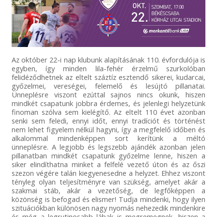
Az október 22-i nap klubunk alapításának 110. évfordulója is
egyben, így minden lila-fehér érzelmű szurkolóban
felidéződhetnek az eltelt száztíz esztendő sikerei, kudarcai,
győzelmei, vereségei, felemelő és lesújtó pillanatai.
Ünneplésre viszont ezúttal sajnos nincs okunk, hiszen
mindkét csapatunk jobbra érdemes, és jelenlegi helyzetünk
finoman szólva sem kielégítő. Az eltelt 110 évet azonban
senki sem feledi, ennyi időt, ennyi tradíciót és történést
nem lehet figyelem nélkül hagyni, így a megfelelő időben és
alkalommal mindenképpen sort kerítünk a méltó
ünneplésre. A legjobb és legszebb ajándék azonban jelen
pillanatban mindkét csapatunk győzelme lenne, hiszen a
siker elindíthatna minket a felfelé vezető úton és az őszi
szezon végére talán kiegyenesedne a helyzet. Ehhez viszont
tényleg olyan teljesítményre van szükség, amelyet akár a
szakmai stáb, akár a vezetőség, de legfőképpen a
közönség is befogad és elismer! Tudja mindenki, hogy ilyen
szituációkban különösen nagy nyomás nehezedik mindenkire
és még a legrutinosabb lábak is megremegnek, hiszen a