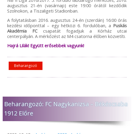
NB II Liga 2016/2017. 5. forduló labdarúgó mérkőzés, 2016.
augusztus 21-én (vasárnap) este 19:00 órától kezdődik
Szolnokon, a Tiszaligeti Stadionban.
A folytatásban 2016. augusztus 24-én (szerdán) 16:00 órás
kezdési időponttal – egy hétközi 6. fordulóban, a
Puskás
Akadémia FC
csapatát fogadjuk a Kórház utcai
centerpályán. A mérkőzést az M4 csatorna élőben közvetíti.
Hajrá Lilák! Együtt erősebbek vagyunk!
Beharangozó
Beharangozó: FC Nagykanizsa – Békéscsaba
1912 Előre