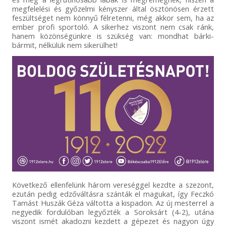
megfelelési és győzelmi kényszer által ösztönösen érzett
feszültséget nem könnyű félretenni, még akkor sem, ha az
ember profi sportoló. A sikerhez viszont nem csak ránk,
hanem közönségünkre is szükség van: mondhat bárki-
bármit, nélkülük nem sikerülhet!
Következő ellenfelünk három vereséggel kezdte a szezont,
ezután pedig edzőváltásra szánták el magukat, így Feczkó
Tamást Huszák Géza váltotta a kispadon. Az új mesterrel a
negyedik fordulóban legyőzték a Soroksárt (4-2), utána
viszont ismét akadozni kezdett a gépezet és nagyon úgy