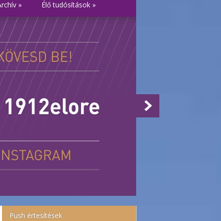
Archív
»
Élő tudósítások
»
Push értesítések