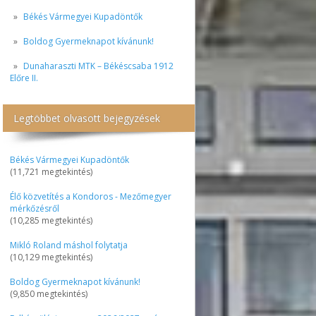
Békés Vármegyei Kupadöntők
Boldog Gyermeknapot kívánunk!
Dunaharaszti MTK – Békéscsaba 1912
Előre II.
Legtöbbet olvasott bejegyzések
Békés Vármegyei Kupadöntők
(11,721 megtekintés)
Élő közvetítés a Kondoros - Mezőmegyer
mérkőzésről
(10,285 megtekintés)
Mikló Roland máshol folytatja
(10,129 megtekintés)
Boldog Gyermeknapot kívánunk!
(9,850 megtekintés)