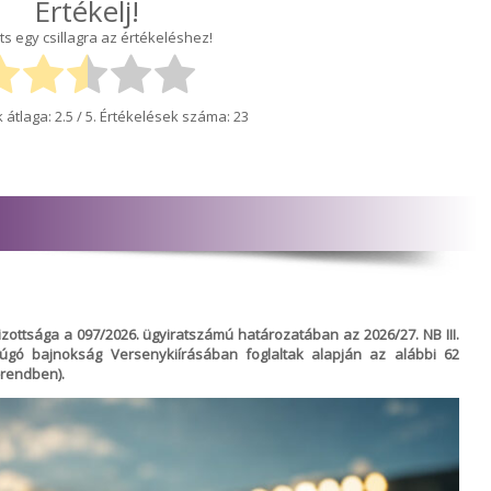
Értékelj!
ts egy csillagra az értékeléshez!
 átlaga:
2.5
/ 5. Értékelések száma:
23
ttsága a 097/2026. ügyiratszámú határozatában az 2026/27. NB III.
rúgó bajnokság Versenykiírásában foglaltak alapján az alábbi 62
-rendben).