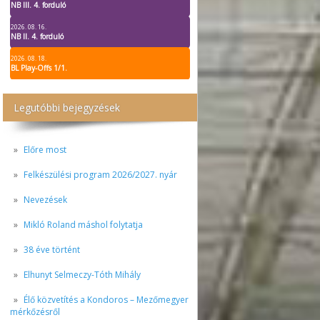
NB III. 4. forduló
2026. 08. 16.
NB II. 4. forduló
2026. 08. 18.
BL Play-Offs 1/1.
Legutóbbi bejegyzések
Előre most
Felkészülési program 2026/2027. nyár
Nevezések
Mikló Roland máshol folytatja
38 éve történt
Elhunyt Selmeczy-Tóth Mihály
Élő közvetítés a Kondoros – Mezőmegyer
mérkőzésről