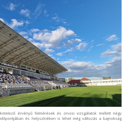
ötelező érvényű felmérések és orvosi vizsgálatok mellett négy
 időpontjában és helyszínében is lehet még változás a bajnokság