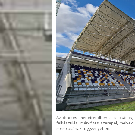
Az öthetes menetrendben a szokásos, k
felkészülési mérkőzés szerepel, melyek
sorsolásának függvényében.