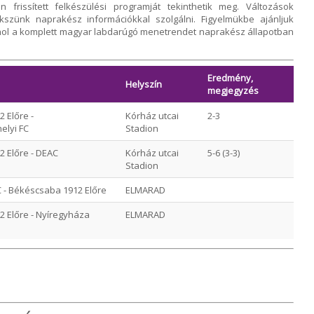
frissített felkészülési programját tekinthetik meg. Változások
kszünk naprakész információkkal szolgálni. Figyelmükbe ajánljuk
hol a komplett magyar labdarúgó menetrendet naprakész állapotban
Eredmény,
Helyszín
megjegyzés
 Előre -
Kórház utcai
2-3
lyi FC
Stadion
 Előre - DEAC
Kórház utcai
5-6 (3-3)
Stadion
C - Békéscsaba 1912 Előre
ELMARAD
 Előre - Nyíregyháza
ELMARAD