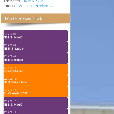
Telefon/fax:
+36 66 637 787
E-mail:
1912elore(at)1912elore.hu
Következő események
2026. 08. 08.
NB I. 3. forduló
2026. 08. 09.
NB III. 3. forduló
2026. 08. 09.
NB II. 3. forduló
2026. 08. 11.
BL selejtező 3/2.
2026. 08. 12.
UEFA Szuper Kupa
2026. 08. 13.
EL, CL selejtező 3/2.
2026. 08. 15.
NB I. 4. forduló
2026. 08. 16.