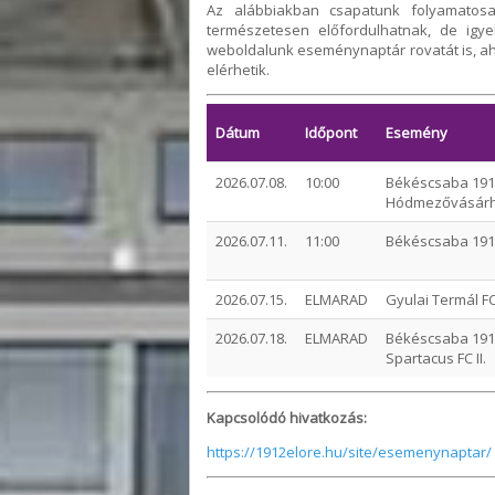
Az alábbiakban csapatunk folyamatosan 
természetesen előfordulhatnak, de igye
weboldalunk eseménynaptár rovatát is, a
elérhetik.
Dátum
Időpont
Esemény
2026.07.08.
10:00
Békéscsaba 1912
Hódmezővásárhe
2026.07.11.
11:00
Békéscsaba 1912
2026.07.15.
ELMARAD
Gyulai Termál F
2026.07.18.
ELMARAD
Békéscsaba 1912
Spartacus FC II.
Kapcsolódó hivatkozás:
https://1912elore.hu/site/esemenynaptar/