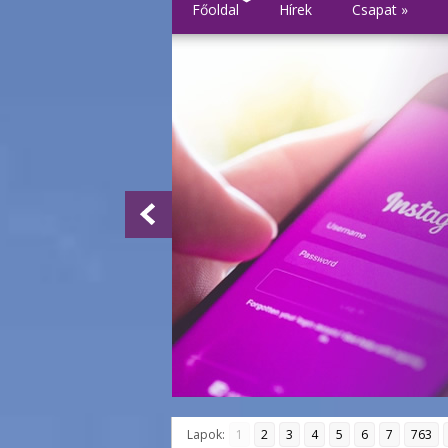
Főoldal
Hírek
Csapat
»
Lapok:
1
2
3
4
5
6
7
763