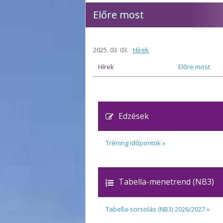
Előre most
2025. 03. 03.
Hírek
Hírek
Előre most
Felkészülési
Edzések
Tréning időpontok »
Tabella-menetrend (NB3)
Tabella-sorsolás (NB3) 2026/2027 »