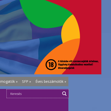
ámogatók
»
SFP
»
Éves beszámolók
»