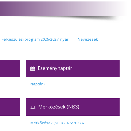
 program 2026/2027. nyár
Nevezések
Eseménynaptár
Naptár »
Mérkőzések (NB3)
Mérkőzések (NB3) 2026/2027 »