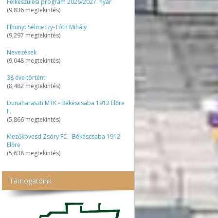
Felkészülési program 2026/2027. nyár
(9,836 megtekintés)
Elhunyt Selmeczy-Tóth Mihály
(9,297 megtekintés)
Nevezések
(9,048 megtekintés)
38 éve történt
(8,482 megtekintés)
Dunaharaszti MTK - Békéscsaba 1912 Előre
II.
(5,866 megtekintés)
Mezőkövesd Zsóry FC - Békéscsaba 1912
Előre
(5,638 megtekintés)
Támogatóink