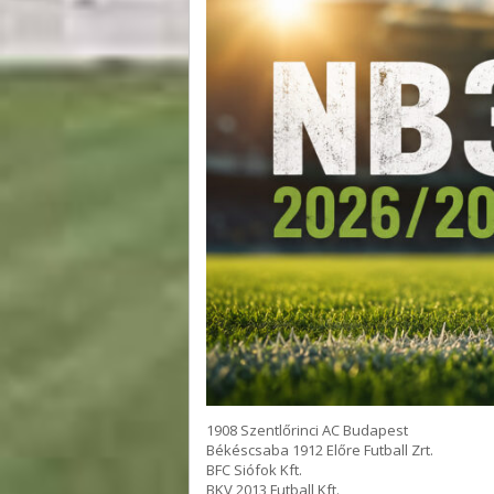
1908 Szentlőrinci AC Budapest
Békéscsaba 1912 Előre Futball Zrt.
BFC Siófok Kft.
BKV 2013 Futball Kft.