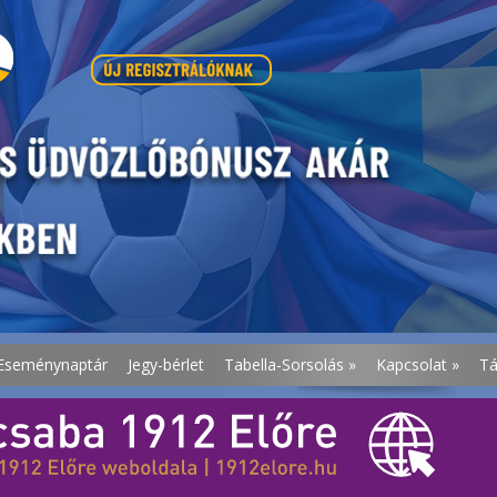
Eseménynaptár
Jegy-bérlet
Tabella-Sorsolás
»
Kapcsolat
»
T