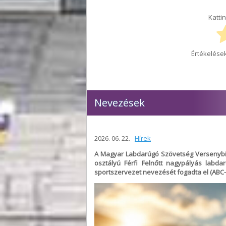
Kattin
Értékelések
Nevezések
2026. 06. 22.
Hírek
A Magyar Labdarúgó Szövetség Versenybizo
osztályú Férfi Felnőtt nagypályás labda
sportszervezet nevezését fogadta el (ABC