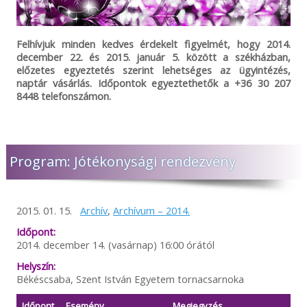
Felhívjuk minden kedves érdekelt figyelmét, hogy 2014.
december 22. és 2015. január 5. között a székházban,
előzetes egyeztetés szerint lehetséges az ügyintézés,
naptár vásárlás. Időpontok egyeztethetők a +36 30 207
8448 telefonszámon.
Program: Jótékonysági rendezvény
2015. 01. 15.
Archív
,
Archívum – 2014.
Időpont:
2014. december 14. (vasárnap) 16:00 órától
Helyszín:
Békéscsaba, Szent István Egyetem tornacsarnoka
Időpont
Esemény
Megjegyzés