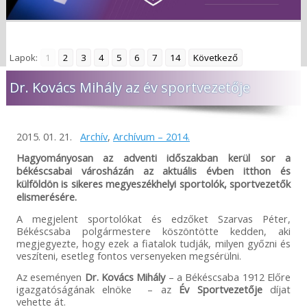
Lapok:
1
2
3
4
5
6
7
14
Következő
Dr. Kovács Mihály az év sportvezetője
2015. 01. 21.
Archív
,
Archívum – 2014.
Hagyományosan az adventi időszakban kerül sor a
békéscsabai városházán az aktuális évben itthon és
külföldön is sikeres megyeszékhelyi sportolók, sportvezetők
elismerésére.
A megjelent sportolókat és edzőket Szarvas Péter,
Békéscsaba polgármestere köszöntötte kedden, aki
megjegyezte, hogy ezek a fiatalok tudják, milyen győzni és
veszíteni, esetleg fontos versenyeken megsérülni.
Az eseményen
Dr. Kovács Mihály
– a Békéscsaba 1912 Előre
igazgatóságának elnöke – az
Év Sportvezetője
díjat
vehette át.