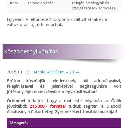
18:25
Tombolahúzás
Felajánlott tárgyak és
szolgáltatások sorsolása
19:00
Rendezvényzárás
Figyelem! A feltüntetett időpontok változhatnak és a
változtatás jogát fenntartjuk.
Köszönetnyilvánítás
2015. 01. 12.
Archív
,
Archívum – 2014.
Ezúton köszönjük mindenkinek, aki adományaival,
felajánlásaival és jelenlétével segítségünkre volt
Jótékonysági rendezvényünk megvalósításában!
Örömmel tudatjuk, hogy a mai este folyamán az Önök
jóvoltából:
215.000,- forinttal
tudtuk segíteni a Diaboló
Alapítvány a Cukorbeteg Gyermekekért további munkáját!
Támogatók: