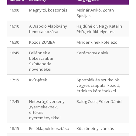
16:00
Megnyitó, köszöntés
Molnár Anikó, Zoran
Spisljak
16:10
A Diaboló Alapítvány
Hajdúné dr. Nagy Katalin
bemutatkozása
PhD., elnökhelyettes
16:30
Közös ZUMBA
Mindenkinek kötelező
16:45
Fellépnek a
Karácsonyi dalok
békéscsabai
Színitanoda
növendékei
17:15
Kvíz-játék
Sportolók és szurkolók
vegyes csapatai között,
érdekes kérdésekkel
17:45
Hetesrúgó verseny
Balog Zsolt, Póser Dániel
gyermekeknek,
értékes
nyereményekkel
18:15
Emléklapok kiosztása
Köszönetnyilvánítás