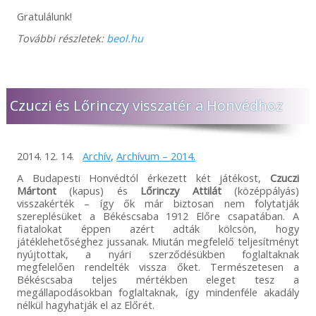
Gratulálunk!
További részletek:
beol.hu
Czuczi és Lőrinczy visszatér a Honvédhoz
2014. 12. 14.
Archív
,
Archívum – 2014.
A Budapesti Honvédtól érkezett két játékost,
Czuczi
Mártont
(kapus) és
Lőrinczy Attilát
(középpályás)
visszakérték – így ők már biztosan nem folytatják
szereplésüket a Békéscsaba 1912 Előre csapatában. A
fiatalokat éppen azért adták kölcsön, hogy
játéklehetőséghez jussanak. Miután megfelelő teljesítményt
nyújtottak, a nyári szerződésükben foglaltaknak
megfelelően rendelték vissza őket. Természetesen a
Békéscsaba teljes mértékben eleget tesz a
megállapodásokban foglaltaknak, így mindenféle akadály
nélkül hagyhatják el az Előrét.