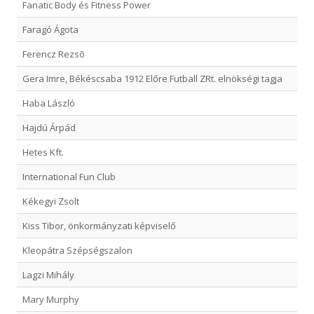
Fanatic Body és Fitness Power
Faragó Ágota
Ferencz Rezsõ
Gera Imre, Békéscsaba 1912 Előre Futball ZRt. elnökségi tagja
Haba László
Hajdú Árpád
Hetes Kft.
International Fun Club
Kékegyi Zsolt
Kiss Tibor, önkormányzati képviselő
Kleopátra Szépségszalon
Lagzi Mihály
Mary Murphy