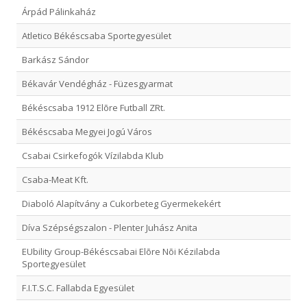
Árpád Pálinkaház
Atletico Békéscsaba Sportegyesület
Barkász Sándor
Békavár Vendégház - Füzesgyarmat
Békéscsaba 1912 Elõre Futball ZRt.
Békéscsaba Megyei Jogú Város
Csabai Csirkefogók Vízilabda Klub
Csaba-Meat Kft.
Diaboló Alapítvány a Cukorbeteg Gyermekekért
Díva Szépségszalon - Plenter Juhász Anita
EUbility Group-Békéscsabai Elõre Nõi Kézilabda
Sportegyesület
F.I.T.S.C. Fallabda Egyesület