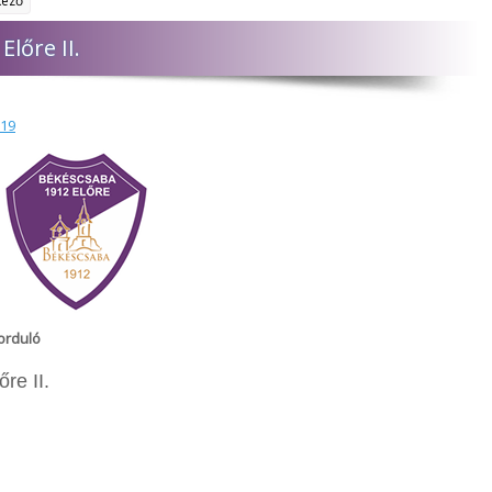
kező
lőre II.
019
forduló
re II.