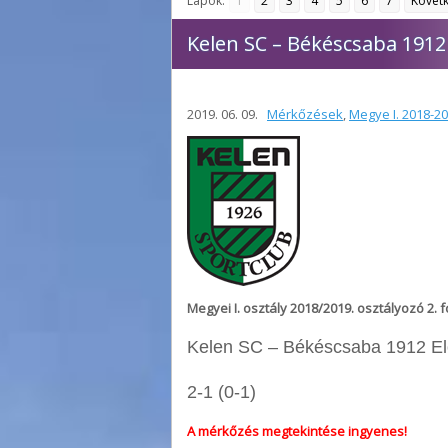
Lapok:
1
2
3
4
5
6
7
Követ
Kelen SC – Békéscsaba 1912 E
2019. 06. 09.
Mérkőzések
,
Megye I. 2018-2
Megyei I. osztály 2018/2019. osztályozó 2. 
Kelen SC – Békéscsaba 1912 Elő
2-1 (0-1)
A mérkőzés megtekintése ingyenes!