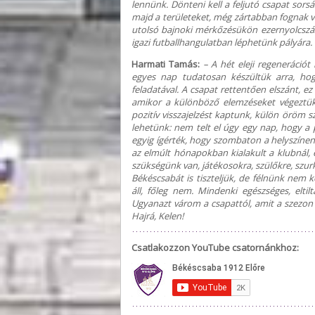
lennünk. Dönteni kell a feljutó csapat sorsá
majd a területeket, még zártabban fognak vé
utolsó bajnoki mérkőzésükön ezernyolcszáz 
igazi futballhangulatban léphetünk pályára.
Harmati Tamás:
– A hét eleji regenerációt
egyes nap tudatosan készültük arra, hog
feladatával. A csapat rettentően elszánt, 
amikor a különböző elemzéseket végeztük
pozitív visszajelzést kaptunk, külön öröm
lehetünk: nem telt el úgy egy nap, hogy a 
egyig ígérték, hogy szombaton a helyszínen
az elmúlt hónapokban kialakult a klubnál, 
szükségünk van, játékosokra, szülőkre, szur
Békéscsabát is tiszteljük, de félnünk nem 
áll, főleg nem. Mindenki egészséges, elti
Ugyanazt várom a csapattól, amit a szezon 
Hajrá, Kelen!
Csatlakozzon YouTube csatornánkhoz: