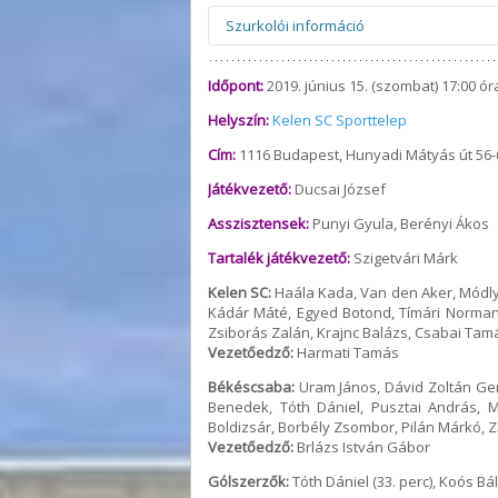
Szurkolói információ
Figyelem! Felhívjuk figyelmüket, hogy 
Időpont:
2019. június 15. (szombat) 17:00 ór
esetben szíveskedjenek figyelmesen e
Helyszín:
egyedülálló módon rendszeresen és 
Kelen SC Sporttelep
belépőjegyekkel és beléptetéssel kapcs
Cím:
1116 Budapest, Hunyadi Mátyás út 56-
összes online felületünkön, így a Béké
ha valaki az információk hiányára hiv
Játékvezető:
Ducsai József
Előfordulhat, hogy adott esetben a ven
mindenképp javasoljuk, hogy keressék fe
Asszisztensek:
Punyi Gyula, Berényi Ákos
feltételeiről. A Békéscsaba 1912 Előre 
Tartalék játékvezető:
Szigetvári Márk
érdeklődők időben, megfelelő felvilá
feltételekért NEM tudunk felelősséget v
Kelen SC:
Haála Kada, Van den Aker, Módly 
Kádár Máté, Egyed Botond, Tímári Norman
Zsiborás Zalán, Krajnc Balázs, Csabai Tamás
Vezetőedző:
Harmati Tamás
Békéscsaba:
Uram János, Dávid Zoltán Ger
Benedek, Tóth Dániel, Pusztai András, 
Boldizsár, Borbély Zsombor, Pilán Márkó, Z
Vezetőedző:
Brlázs István Gábor
Gólszerzők:
Tóth Dániel (33. perc), Koós Báli