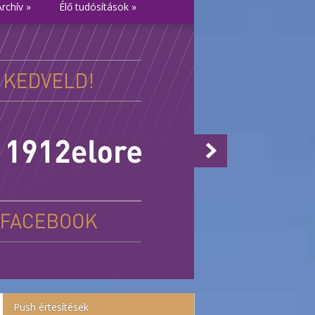
Archív
»
Élő tudósítások
»
Push értesítések