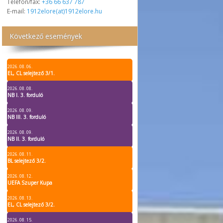
Telefon/fax:
+36 66 637 787
E-mail:
1912elore(at)1912elore.hu
Következő események
2026. 08. 06.
EL, CL selejtező 3/1.
2026. 08. 08.
NB I. 3. forduló
2026. 08. 09.
NB III. 3. forduló
2026. 08. 09.
NB II. 3. forduló
2026. 08. 11.
BL selejtező 3/2.
2026. 08. 12.
UEFA Szuper Kupa
2026. 08. 13.
EL, CL selejtező 3/2.
2026. 08. 15.