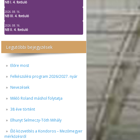
NB I. 4. forduló
2026. 08. 16.
NB III. 4. forduló
2026. 08. 16.
NB II. 4. forduló
Legutóbbi bejegyzések
Előre most
Felkészülési program 2026/2027. nyár
Nevezések
Mikló Roland máshol folytatja
38 éve történt
Elhunyt Selmeczy-Tóth Mihály
Élő közvetítés a Kondoros – Mezőmegyer
mérkőzésről