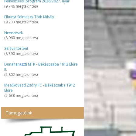
Felkészülési program 2026/2027. nyár
(9,746 megtekintés)
Elhunyt Selmeczy-Tóth Mihály
(9,233 megtekintés)
Nevezések
(8,960 megtekintés)
38 éve történt
(8,390 megtekintés)
Dunaharaszti MTK - Békéscsaba 1912 Előre
II.
(5,802 megtekintés)
Mezőkövesd Zsóry FC - Békéscsaba 1912
Előre
(5,638 megtekintés)
Támogatóink