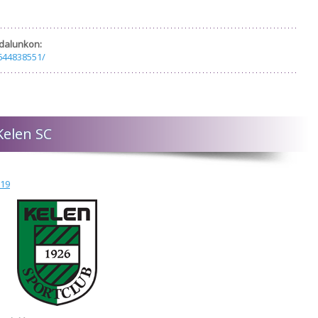
dalunkon:
644838551/
Kelen SC
019