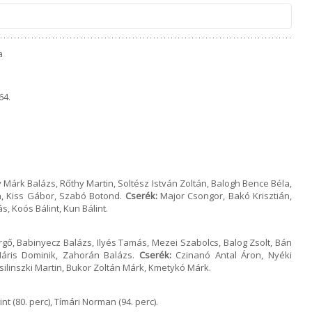
az idegenbeli mérkőzések megtekintése és az elutazás előtt minden
a
lolvasni a mérkőzésekkel kapcsolatos információkat, melyeket
azonnal frissítünk, miután hivatalos formában megkaptuk a
olatos tájékoztatást. A szükséges tudnivalókat időben megosztjuk
64.
scsaba 1912 Előre NEM tud felelősséget vállalni abban az esetben,
atkozva, bármilyen okból nem tud az adott mérkőzésre bejutni!
déglátó klub nem ad minden részletre kiterjedő tájékoztatást, így
l az ellenfél csapatának felületeit is és tájékozódjanak a bejutás
minden tőle telhetőt megtesz azért, hogy vendégei, szurkolói és az
gosítást kapjanak, de önhibánkon kívül a helyszíni rendezési
állalni. Megértésüket és türelmüket köszönjük!
Márk Balázs, Rőthy Martin, Soltész István Zoltán, Balogh Bence Béla,
, Kiss Gábor, Szabó Botond.
Cserék:
Major Csongor, Bakó Krisztián,
, Koós Bálint, Kun Bálint.
gő, Babinyecz Balázs, Ilyés Tamás, Mezei Szabolcs, Balog Zsolt, Bán
Máris Dominik, Zahorán Balázs.
Cserék:
Czinanó Antal Áron, Nyéki
silinszki Martin, Bukor Zoltán Márk, Kmetykó Márk.
nt (80. perc), Tímári Norman (94. perc).