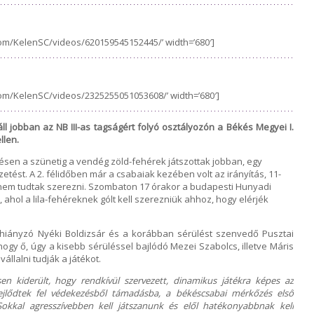
om/KelenSC/videos/620159545152445/’ width=’680′]
om/KelenSC/videos/2325255051053608/’ width=’680′]
áll jobban az NB III-as tagságért folyó osztályozón a Békés Megyei I.
llen.
ésen a szünetig a vendég zöld-fehérek játszottak jobban, egy
etést. A 2. félidőben már a csabaiak kezében volt az irányítás, 11-
yt nem tudtak szerezni. Szombaton 17 órakor a budapesti Hunyadi
 ahol a lila-fehéreknek gólt kell szerezniük ahhoz, hogy elérjék
hiányzó Nyéki Boldizsár és a korábban sérülést szenvedő Pusztai
hogy ő, úgy a kisebb sérüléssel bajlódó Mezei Szabolcs, illetve Máris
llalni tudják a játékot.
n kiderült, hogy rendkívül szervezett, dinamikus játékra képes az
fejlődtek fel védekezésből támadásba, a békéscsabai mérkőzés első
 Sokkal agresszívebben kell játszanunk és elől hatékonyabbnak kell