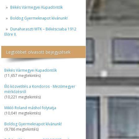
Békés Vármegyei Kupadöntők
Boldog Gyermeknapot kívánunk!
Dunaharaszti MTK – Békéscsaba 1912
Előre II.
Legtöbbet olvasott bejegyzések
Békés Vármegyei Kupadöntők
(11,657 megtekintés)
Élő közvetítés a Kondoros - Mezőmegyer
mérkőzésről
(10,221 megtekintés)
Mikló Roland máshol folytatja
(10,041 megtekintés)
Boldog Gyermeknapot kívánunk!
(9,786 megtekintés)