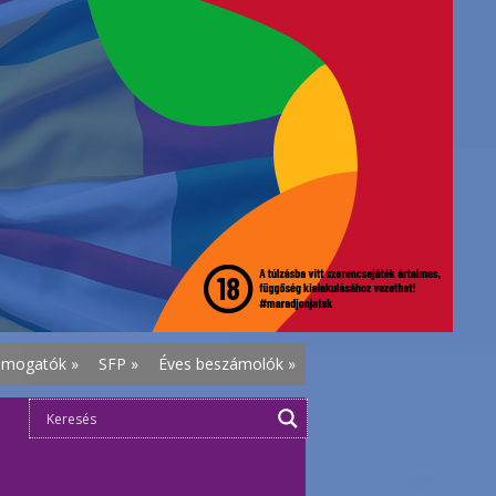
ámogatók
»
SFP
»
Éves beszámolók
»