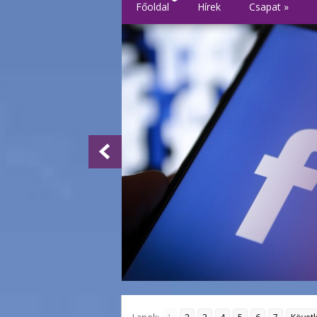
Főoldal
Hírek
Csapat
»