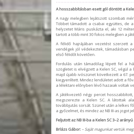
A hosszabbításban esett gól döntött a Kele
A nagy melegben lejátszott szombati mé
Többet támadott a csabai együttes, de a
helyzetet Máris puskázta el, aki 12 méte
tartott a több mint 30 fokos melegben a já
A félidő hajrájában vezetést szerzett 
vendégek jól védekeztek, támadásban pe
első félidőt követően.
Fordulás után támadólag lépett fel a h
szögletet is elvégzett a Kelen SC, végül a
majd újabb ivószünet következett a 67. pe
kiegyenlített. Mindez lendületet adott a fő
a lélektani előnyben lévő hazaiak voltak 
A játékvezető négy percet hosszabbított
megszerezte a Kelen SC. A látottak ala
továbbjutás sorsát. Szünet után a lelkes f
a győzelmet, és mindez az NB III-as jogot j
Feljutott az NB III-ba a Kelen SC 3–2 arány
Brlázs Gábor:
– Saját magunkat vertük meg.