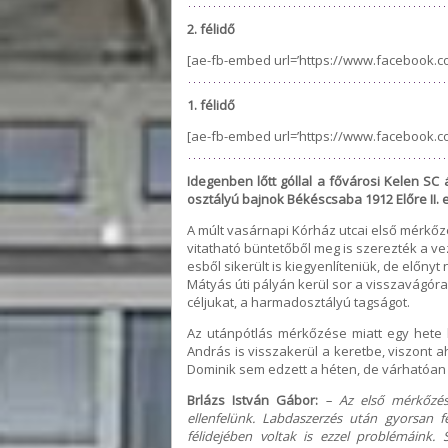
2. félidő
[ae-fb-embed url=’https://www.facebook.c
1. félidő
[ae-fb-embed url=’https://www.facebook.c
Idegenben lőtt góllal a fővárosi Kelen SC 
osztályú bajnok Békéscsaba 1912 Előre II. e
A múlt vasárnapi Kórház utcai első mérkőz
vitatható büntetőből meg is szerezték a vez
esből sikerült is kiegyenlíteniük, de előn
Mátyás úti pályán kerül sor a visszavágóra,
céljukat, a harmadosztályú tagságot.
Az utánpótlás mérkőzése miatt egy hete 
András is visszakerül a keretbe, viszont a
Dominik sem edzett a héten, de várhatóan vá
Brlázs István Gábor:
– Az első mérkőzése
ellenfelünk. Labdaszerzés után gyorsan 
félidejében voltak is ezzel problémáink.