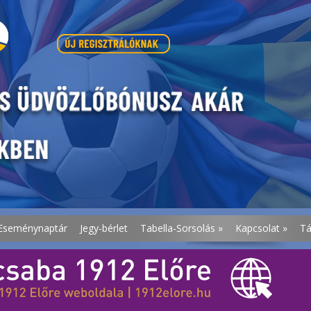
Eseménynaptár
Jegy-bérlet
Tabella-Sorsolás
»
Kapcsolat
»
T