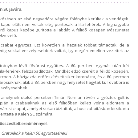
n SC javára.
rkőzésen az első negyedóra végére fölénybe kerültek a vendégek.
 kapu előtt nem voltak elég pontosak a lila-fehérek. A legnagyobb
rről kapus kezébe gurította a labdát. A félidő közepén ivószünetet
tékvezető.
a csabai együttes. Ezt követően a hazaiak többet támadtak, de a
dig sokkal veszélyesebbek voltak, így megérdemelten vezettek az
átrányban lévő fővárosi együttes. A 60. percben egymás után két
 lila-fehérek felszabadítottak. Mindkét edző cserélt a félidő közepén,
rcben. A házigazda erőfeszítéseit siker koronázta, és a 80. percben
városiaknak, akik a 83. percben nagy helyzetet hagytak ki. Továbbra is
veszélyesebbek.
, amelynek utolsó percében Timári Norman révén a győztes gólt is
pján a csabaiaknak az első félidőben kellett volna eldönteni a
ővárosi csapat, amelyet sokan biztattak, a hosszabbításban kicsikarta
elentette a Kelen SC számára.
ú összesített eredménnyel.
 Gratulálok a Kelen SC együttesének!