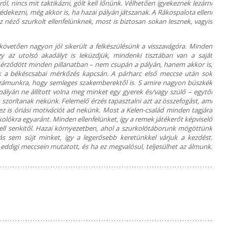
ról, nincs mit taktikázni, gólt kell lőnünk. Vélhetően igyekeznek lezárni
dekezni, még akkor is, ha hazai pályán játszanak. A Rákospalota elleni
néző szurkolt ellenfelünknek, most is biztosan sokan lesznek, vagyis
 követően nagyon jól sikerült a felkészülésünk a visszavágóra. Minden
y az utolsó akadályt is leküzdjük, mindenki tisztában van a saját
ez érződött minden pillanatban – nem csupán a pályán, hanem akkor is,
 a békéscsabai mérkőzés kapcsán. A párharc első meccse után sok
 számunkra, hogy semleges szakemberektől is. S amire nagyon büszkék
pályán ne állított volna meg minket egy gyerek és/vagy szülő – egytől
 szorítanak nekünk. Felemelő érzés tapasztalni azt az összefogást, ami
ez is óriási motivációt ad nekünk. Most a Kelen-család minden tagjára
kolókra egyaránt. Minden ellenfelünket, így a remek játékerőt képviselő
kell senkitől. Hazai környezetben, ahol a szurkolótáborunk mögöttünk
ltás sem sújt minket, így a legerősebb keretünkkel várjuk a kezdést.
eddigi meccsein mutatott, és ha ez megvalósul, teljesülhet az álmunk.