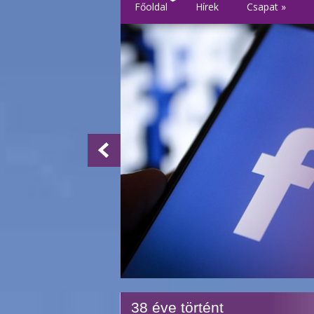
Főoldal
Hírek
Csapat
»
38 éve történt