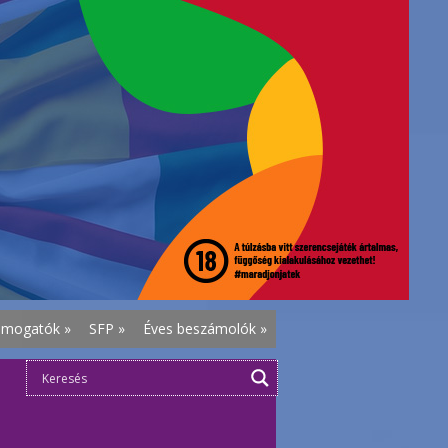
ámogatók
»
SFP
»
Éves beszámolók
»