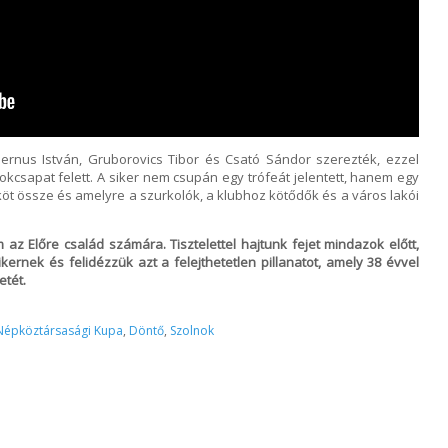
ernus István, Gruborovics Tibor és Csató Sándor szerezték, ezzel
okcsapat felett. A siker nem csupán egy trófeát jelentett, hanem egy
öt össze és amelyre a szurkolók, a klubhoz kötődők és a város lakói
z Előre család számára. Tisztelettel hajtunk fejet mindazok előtt,
kernek és felidézzük azt a felejthetetlen pillanatot, amely 38 évvel
etét.
Népköztársasági Kupa
,
Döntő
,
Szolnok