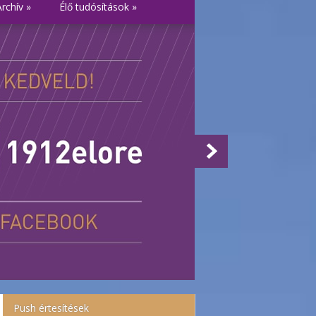
Archív
»
Élő tudósítások
»
Push értesítések