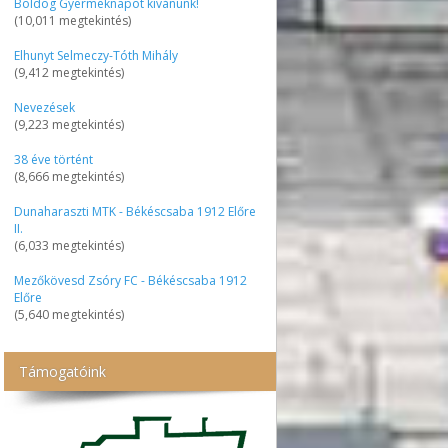
Boldog Gyermeknapot kívánunk!
(10,011 megtekintés)
Elhunyt Selmeczy-Tóth Mihály
(9,412 megtekintés)
Nevezések
(9,223 megtekintés)
38 éve történt
(8,666 megtekintés)
Dunaharaszti MTK - Békéscsaba 1912 Előre
II.
(6,033 megtekintés)
Mezőkövesd Zsóry FC - Békéscsaba 1912
Előre
(5,640 megtekintés)
Támogatóink