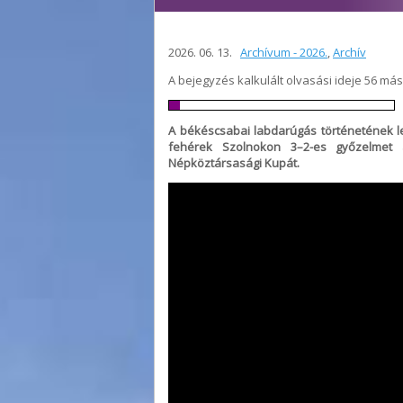
2026. 06. 13.
Archívum - 2026.
,
Archív
A bejegyzés kalkulált olvasási ideje 56 má
A békéscsabai labdarúgás történetének leg
fehérek Szolnokon 3–2-es győzelmet 
Népköztársasági Kupát.