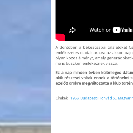
A döntőben a békéscsabai találatokat Cs
emlékezetes diadalt aratva az akkori bajn
olyan közös élményt, amely generációkat k
ma is büszkén emlékeznek vissza.
Ez a nap minden évben különleges dátum a
akik részesei voltak ennek a történelmi si
ezelőtt örökre megváltoztatta a klub történ
Címkék:
1988
,
Budapesti Honvéd SE
,
Magyar 