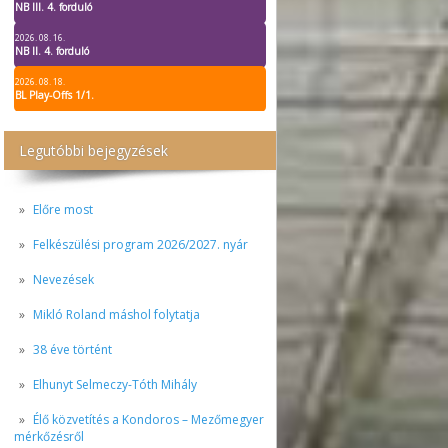
NB III. 4. forduló
2026. 08. 16.
NB II. 4. forduló
2026. 08. 18.
BL Play-Offs 1/1.
Legutóbbi bejegyzések
Előre most
Felkészülési program 2026/2027. nyár
Nevezések
Mikló Roland máshol folytatja
38 éve történt
Elhunyt Selmeczy-Tóth Mihály
Élő közvetítés a Kondoros – Mezőmegyer
mérkőzésről