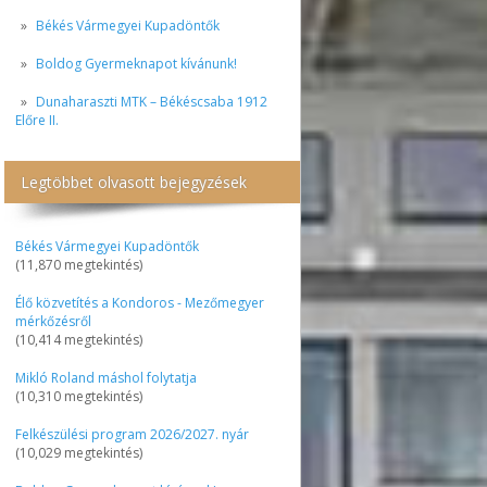
Békés Vármegyei Kupadöntők
Boldog Gyermeknapot kívánunk!
Dunaharaszti MTK – Békéscsaba 1912
Előre II.
Legtöbbet olvasott bejegyzések
Békés Vármegyei Kupadöntők
(11,870 megtekintés)
Élő közvetítés a Kondoros - Mezőmegyer
mérkőzésről
(10,414 megtekintés)
Mikló Roland máshol folytatja
(10,310 megtekintés)
Felkészülési program 2026/2027. nyár
(10,029 megtekintés)