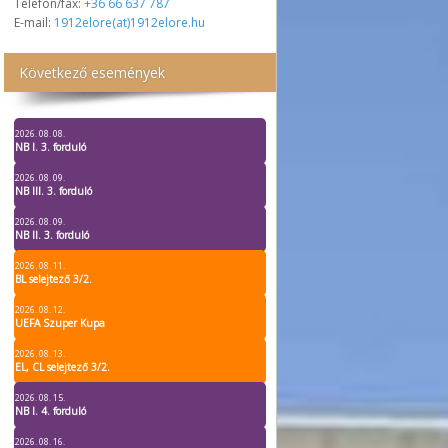
Telefon/fax:
+36 66 637 787
E-mail:
1912elore(at)1912elore.hu
Következő események
2026. 08. 08.
NB I. 3. forduló
2026. 08. 09.
NB III. 3. forduló
2026. 08. 09.
NB II. 3. forduló
2026. 08. 11.
BL selejtező 3/2.
2026. 08. 12.
UEFA Szuper Kupa
2026. 08. 13.
EL, CL selejtező 3/2.
2026. 08. 15.
NB I. 4. forduló
2026. 08. 16.