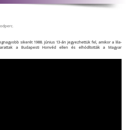
sodperc.
nagyobb sikerét 1988. június 13-án jegyezhettük fel, amikor a lila-
arattak a Budapesti Honvéd ellen és elhódították a Magyar