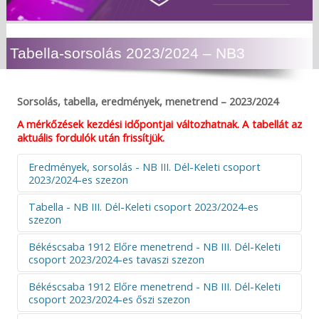
Tabella-sorsolás 2023/2024 – NB3
Sorsolás, tabella, eredmények, menetrend – 2023/2024
A mérkőzések kezdési időpontjai változhatnak. A tabellát az
aktuális fordulók után frissítjük.
Eredmények, sorsolás - NB III. Dél-Keleti csoport
2023/2024-es szezon
Tabella - NB III. Dél-Keleti csoport 2023/2024-es
szezon
Sorsolás, eredmények - NB III Dél-Keleti
csoport 2023/2024-es szezon - 30.
Békéscsaba 1912 Előre menetrend - NB III. Dél-Keleti
H
Csapat
M
GY
D
V
LG
KG
csoport 2023/2024-es tavaszi szezon
Dátum
Időpont
Hazai
Vendég
E
01.
Békéscsaba 1912
30
26
3
1
86
21
Békéscsaba 1912 Előre menetrend - NB III. Dél-Keleti
Előre
F.
Dátum
Nap
Időpont
Hazai
Vendég
csoport 2023/2024-es őszi szezon
2024.05.26.
17:00
Szeged-
Körösladányi MSK
0-
Csanád
02.
ESMTK
30
20
5
5
72
28
18.
2024.03.03.
V
14:00
Pénzügyőr
Békéscsaba