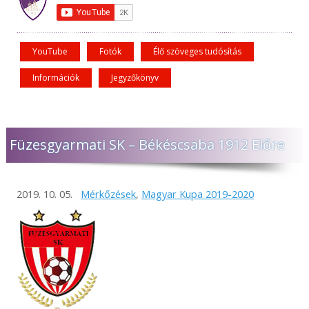
YouTube
Fotók
Élő szöveges tudósítás
Információk
Jegyzőkönyv
Füzesgyarmati SK – Békéscsaba 1912 Előre
2019. 10. 05.
Mérkőzések
,
Magyar Kupa 2019-2020