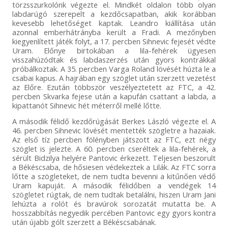
törzsszurkolónk végezte el. Mindkét oldalon több olyan
labdarúgó szerepelt a kezdőcsapatban, akik korábban
kevesebb lehetőséget kaptak. Leandro kiállítása után
azonnal emberhátrányba került a Fradi. A mezőnyben
kiegyenlített játék folyt, a 17. percben Sihnevic fejesét védte
Uram. Előnye birtokában a lila-fehérek ügyesen
visszahúzódtak és labdaszerzés után gyors kontrákkal
próbálkoztak. A 35. percben Varga Roland lövését húzta le a
csabai kapus. A hajrában egy szöglet után szerzett vezetést
az Előre. Ezután többször veszélyeztetett az FTC, a 42.
percben Skvarka fejese után a kapufán csattant a labda, a
kipattanót Sihnevic hét méterről mellé lőtte.
A második félidő kezdőrúgását Berkes László végezte el. A
46. percben Sihnevic lövését mentették szögletre a hazaiak.
Az első tíz percben fölényben játszott az FTC, ezt négy
szöglet is jelezte. A 60. percben cseréltek a lila-fehérek, a
sérült Bidzilya helyére Pantovic érkezett. Teljesen beszorult
a Békéscsaba, de hősiesen védekeztek a Lilák. Az FTC sorra
lőtte a szögleteket, de nem tudta bevenni a kitűnően védő
Uram kapuját. A második félidőben a vendégek 14
szögletet rúgtak, de nem tudtak betalálni, hiszen Uram Jani
lehúzta a rolót és bravúrok sorozatát mutatta be. A
hosszabbítás negyedik percében Pantovic egy gyors kontra
után újabb gólt szerzett a Békéscsabának.