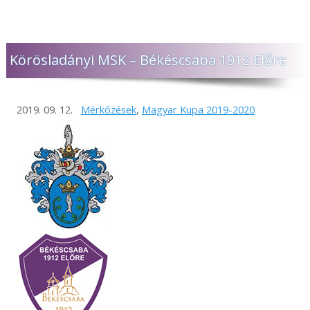
Körösladányi MSK – Békéscsaba 1912 Előre
2019. 09. 12.
Mérkőzések
,
Magyar Kupa 2019-2020