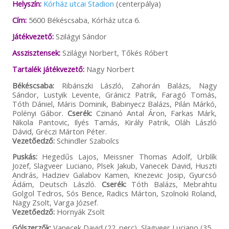
Helyszín:
Kórház utcai Stadion
(centerpálya)
Cím:
5600 Békéscsaba, Kórház utca 6.
Játékvezető:
Szilágyi Sándor
Asszisztensek:
Szilágyi Norbert, Tőkés Róbert
Tartalék játékvezető:
Nagy Norbert
Békéscsaba:
Ribánszki László, Zahorán Balázs, Nagy
Sándor, Lustyik Levente, Gránicz Patrik, Faragó Tomás,
Tóth Dániel, Máris Dominik, Babinyecz Balázs, Pilán Márkó,
Polényi Gábor.
Cserék:
Czinanó Antal Áron, Farkas Márk,
Nikola Pantovic, Ilyés Tamás, Király Patrik, Oláh László
Dávid, Gréczi Márton Péter.
Vezetőedző:
Schindler Szabolcs
Puskás:
Hegedűs Lajos, Meissner Thomas Adolf, Urblík
Jozef, Slagveer Luciano, Plsek Jakub, Vanecek David, Huszti
András, Hadziev Galabov Kamen, Knezevic Josip, Gyurcsó
Ádám, Deutsch László.
Cserék:
Tóth Balázs, Mebrahtu
Golgol Tedros, Sós Bence, Radics Márton, Szolnoki Roland,
Nagy Zsolt, Varga József.
Vezetőedző:
Hornyák Zsolt
Gólszerzők:
Vanecek David (22. perc), Slagveer Luciano (35.