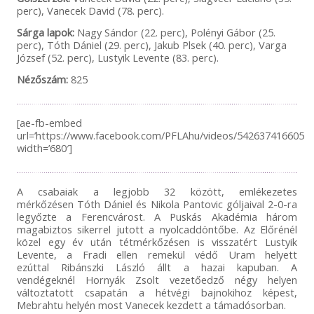
perc), Vanecek David (78. perc).
Sárga lapok:
Nagy Sándor (22. perc), Polényi Gábor (25.
perc), Tóth Dániel (29. perc), Jakub Plsek (40. perc), Varga
József (52. perc), Lustyik Levente (83. perc).
Nézőszám:
825
[ae-fb-embed
url=’https://www.facebook.com/PFLAhu/videos/54263741660549
width=’680′]
A csabaiak a legjobb 32 között, emlékezetes
mérkőzésen Tóth Dániel és Nikola Pantovic góljaival 2-0-ra
legyőzte a Ferencvárost. A Puskás Akadémia három
magabiztos sikerrel jutott a nyolcaddöntőbe. Az Előrénél
közel egy év után tétmérkőzésen is visszatért Lustyik
Levente, a Fradi ellen remekül védő Uram helyett
ezúttal Ribánszki László állt a hazai kapuban. A
vendégeknél Hornyák Zsolt vezetőedző négy helyen
változtatott csapatán a hétvégi bajnokihoz képest,
Mebrahtu helyén most Vanecek kezdett a támadósorban.