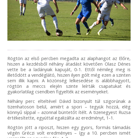
Rögtön az első percben megadta az alaphangot az Előre,
hiszen a kezdésből néhány átadást követően Olasz Dénes
vette be a ladányiak kapuját, 0-1. Ettől némileg meg is
illetődött a vendéglátó, hiszen ilyen gólt még ezen a szinten
sem illik kapni. A közönség lelkesedése is alábbhagyott,
rögtön a meccs elején szinte leírták csapatukat és
gyakorlatilag csendben figyelték az eseményeket.
Néhány perc elteltével Dávid bizonyult túl szigorúnak a
tizenhatoson belül, amiért a spori – tegyük hozzá, elég
könnyű síppal – azonnal büntetőt ítélt. A tizenegyest Ruzsa
értékesítette, egyúttal egalizálta az eredményt, 1-1.
Rögtön jött a riposzt, hiszen egy gyors, formás támadás
végén Gréczi volt eredményes – így a 10. percben ismét