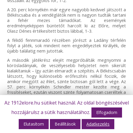
visszaállt az egygólos fór, 1-2.
A 20. perc környékén már egyre nagyobb kedvvel játszott a
Békéscsaba és a vendéglátók nem is nagyon tudták tartani
a fehér mezes támadókat. Az események
eredményeképpen büntetőt harcolt ki az Előre, melyet
Olasz Dénes értékesített biztos lábbal, 1-3.
A félidő fennmaradó részében jórészt a Ladány térfelén
folyt a játék, sok mindent nem engedélyeztek Királyék, de
újabb találatig nem jutottak.
A második játékrész elejét megpróbálták megnyomni a
körösladányiak, de veszélyesebb helyzetet nem sikerült
kialakítaniuk – így aztán elmaradt a szépítés. A Békéscsabán
látszott, hogy különösebb erőfeszítés nélkül focizik, de
amikor megjött az ihlet, szinte biztosan gól lett a vége. Az
57. perc környékén Schindler mester kezdte meg a
frissítéseket, ezután viszont szinte folyamatosan cseréltek a
csapatok. A 69. percben Gréczi lövése tett pontot a meccs
Az 1912elore.hu sütiket használ. Az oldal böngészésével
végére, melynél Nagy kapusnak szinte esélye sem volt, 1-4.
hozzájárulsz a sütik használatához.
A mérkőzés egészére azonban némi feszültség volt
Elfogadom
jellemző, ezt támasztja alá az összesen kiosztott 10 darab
sárga cédula – a játékvezető nem nagyon kultiválta a
Elutasítom
Beállítások
Adatkezelés
keményebb belépőket. A második játékrészben egy-két