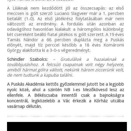
A Liláknak nem kezdődött jól az összecsapás: az első
meccsen is gólt szerző Luciano Slagveer már a 1. percben
betalált (1-0). Az első játékrész folytatásában már nem
változott az eredmény. A fordulás után azonban az
odavágóhoz hasonlóan kialakult a háromgólos különbség:
két csereként beálló fiatal játékos is gólt szerzett. A 19 éves
Tamás Nándor a 66. percben duplázta meg a Puskás
előnyét, majd tíz perccel később a 18 éves Komáromi
György alakította ki a 3-0-s végeredményt.
Schindler Szabolcs:
– Gratulálok a hazaiaknak a
továbbjutáshoz. A felcsúti csapatnak volt négy helyzete,
amiből hármat gólra váltott, nekünk három ziccerünk volt,
de nem tudtunk a kapuba találni.
A Puskás Akadémia kettős győzelemmel jutott be a legjobb
nyolc közé, ahol a szintén NB I-es Mezőkövesd lesz az
ellenfele. A Békéscsaba innentől csak a bajnokságra
koncentrál, legközelebb a Vác érkezik a Kórház utcába
vasárnap délután.