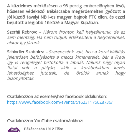
A küzdelmes mérkőzésen a 93 percig emberelőnyben lévő,
hősiesen védekező Békéscsaba megérdemelten győzött a
jól küzdő tavalyi NB I-es magyar bajnok FTC ellen, és ezzel
bejutott a legjobb 16 közé a Magyar Kupában.
Szerhii Rebrov:
– Három fronton kell helytállnunk, de ez
sem mentség. Ha nem tudjuk értékesíteni a helyzeteinket,
akkor így járunk.
Schindler Szabolcs:
– Szerencsénk volt, hisz a korai kiállítás
jelentősen befolyásolta a meccs kimenetelét, bár a Fradi
így is rengeteget birtokolta a labdát. Nálunk négy olyan
fiatal volt a pályán, akik a korábbiakban kevés
lehetőséghez jutottak, de örülök annak hogy
bizonyítottak.
Csatlakozzon az eseményhez facebook oldalunkon:
https://www.facebook.com/events/516231175628736/
Csatlakozzon YouTube csatornánkhoz: