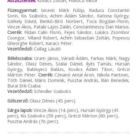
Asszisztensek:
Kovács Zoltán, Piskóczi Viktor
Füzesgyarmat:
Ivicevic Márk Fülöp, Raducu Constantin
Sorin, Kis Szabolcs, Achim Ádám Sándor, Katona György,
Székely Dávid, Benkő-Bíró Norbert, Toca Bogdan-Florin,
Vincze Ákos, Pataki Lajos Zalán, Constantinescu Dan Marius.
Cserék:
Fildan Calin Florin, Fejes Sándor, Lukács Zsombor
Csongor, Villand Robert, Achim Sebastian Zoltán, Popescu
Gheorghe Robert, Karacs Péter.
Vezetőedző:
Csillag László
Békéscsaba:
Uram János, Váradi Ádám, Farkas Márk, Nagy
Sándor, Olasz Dénes, Szalai Dániel, Ilyés Tamás, Hursán
György, Babinyecz Balázs, Kovács Ádám Tibor, Gréczi
Márton Péter.
Cserék:
Czinanó Antal Áron, Nikola Pantovic,
Tóth Dániel, Máris Dominik, Pusztai András, Bán Benedek,
Burai Erik Csaba.
Vezetőedző:
Schindler Szabolcs
Gólszerző:
Olasz Dénes (45. perc).
Sárga lapok:
Vincze Ákos (14. perc), Hursán György (41.
perc), Kis Szabolcs (59. perc), Gréczi Márton (60. perc),
Pusztai András (70. perc).