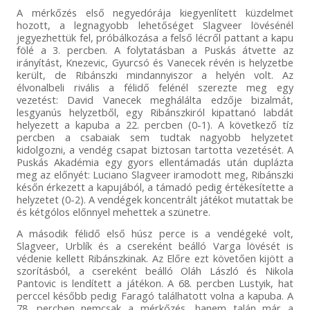
A mérkőzés első negyedórája kiegyenlített küzdelmet
hozott, a legnagyobb lehetőséget Slagveer lövésénél
jegyezhettük fel, próbálkozása a felső lécről pattant a kapu
fölé a 3. percben. A folytatásban a Puskás átvette az
irányítást, Knezevic, Gyurcsó és Vanecek révén is helyzetbe
került, de Ribánszki mindannyiszor a helyén volt. Az
élvonalbeli rivális a félidő felénél szerezte meg egy
vezetést: David Vanecek meghálálta edzője bizalmát,
lesgyanús helyzetből, egy Ribánszkiról kipattanó labdát
helyezett a kapuba a 22. percben (0-1). A következő tíz
percben a csabaiak sem tudtak nagyobb helyzetet
kidolgozni, a vendég csapat biztosan tartotta vezetését. A
Puskás Akadémia egy gyors ellentámadás után duplázta
meg az előnyét: Luciano Slagveer iramodott meg, Ribánszki
későn érkezett a kapujából, a támadó pedig értékesítette a
helyzetet (0-2). A vendégek koncentrált játékot mutattak be
és kétgólos előnnyel mehettek a szünetre.
A második félidő első húsz perce is a vendégeké volt,
Slagveer, Urblík és a csereként beálló Varga lövését is
védenie kellett Ribánszkinak. Az Előre ezt követően kijött a
szorításból, a csereként beálló Oláh László és Nikola
Pantovic is lendített a játékon. A 68. percben Lustyik, hat
perccel később pedig Faragó találhatott volna a kapuba. A
78. percben nemcsak a mérkőzés, hanem talán már a