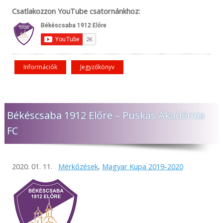
Csatlakozzon YouTube csatornánkhoz:
Információk
Jegyzőkönyv
Békéscsaba 1912 Előre – Puskás Akadémia
FC
2020. 01. 11.
Mérkőzések
,
Magyar Kupa 2019-2020