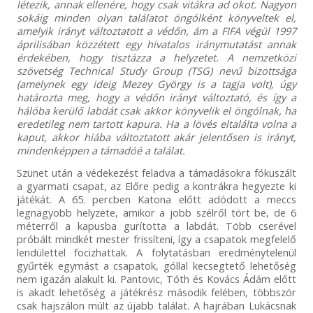
létezik, annak ellenére, hogy csak vitákra ad okot. Nagyon
sokáig minden olyan találatot öngólként könyveltek el,
amelyik irányt változtatott a védőn, ám a FIFA végül 1997
áprilisában közzétett egy hivatalos iránymutatást annak
érdekében, hogy tisztázza a helyzetet. A nemzetközi
szövetség Technical Study Group (TSG) nevű bizottsága
(amelynek egy ideig Mezey György is a tagja volt), úgy
határozta meg, hogy a védőn irányt változtató, és így a
hálóba kerülő labdát csak akkor könyvelik el öngólnak, ha
eredetileg nem tartott kapura. Ha a lövés eltalálta volna a
kaput, akkor hiába változtatott akár jelentősen is irányt,
mindenképpen a támadóé a találat.
Szünet után a védekezést feladva a támadásokra fókuszált
a gyarmati csapat, az Előre pedig a kontrákra hegyezte ki
játékát. A 65. percben Katona előtt adódott a meccs
legnagyobb helyzete, amikor a jobb szélről tört be, de 6
méterről a kapusba gurította a labdát. Több cserével
próbált mindkét mester frissíteni, így a csapatok megfelelő
lendülettel focizhattak. A folytatásban eredménytelenül
gyűrték egymást a csapatok, góllal kecsegtető lehetőség
nem igazán a
lakult ki
. Pantovic, Tóth és Kovács Ádám előtt
is akadt lehetőség a játékrész második felében, többször
csak hajszálon múlt az újabb találat. A hajrában Lukácsnak