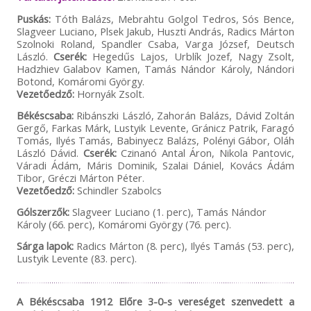
Puskás:
Tóth Balázs, Mebrahtu Golgol Tedros, Sós Bence,
Slagveer Luciano, Plsek Jakub, Huszti András, Radics Márton
Szolnoki Roland, Spandler Csaba, Varga József, Deutsch
László.
Cserék:
Hegedűs Lajos, Urblík Jozef, Nagy Zsolt,
Hadzhiev Galabov Kamen, Tamás Nándor Károly, Nándori
Botond, Komáromi György.
Vezetőedző:
Hornyák Zsolt.
Békéscsaba:
Ribánszki László, Zahorán Balázs, Dávid Zoltán
Gergő, Farkas Márk, Lustyik Levente, Gránicz Patrik, Faragó
Tomás, Ilyés Tamás, Babinyecz Balázs, Polényi Gábor, Oláh
László Dávid.
Cserék:
Czinanó Antal Áron, Nikola Pantovic,
Váradi Ádám, Máris Dominik, Szalai Dániel, Kovács Ádám
Tibor, Gréczi Márton Péter.
Vezetőedző:
Schindler Szabolcs
Gólszerzők:
Slagveer Luciano (1. perc), Tamás Nándor
Károly (66. perc), Komáromi György (76. perc).
Sárga lapok:
Radics Márton (8. perc), Ilyés Tamás (53. perc),
Lustyik Levente (83. perc).
A Békéscsaba 1912 Előre 3-0-s vereséget szenvedett a