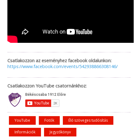
Csatlakozzon az eseményhez facebook oldalunkon:
https://www.facebook.com/events/542938866308146/
Csatlakozzon YouTube csatornánkhoz:
YouTube
Fotók
Élő szöveges tudósítás
Információk
Jegyzőkönyv