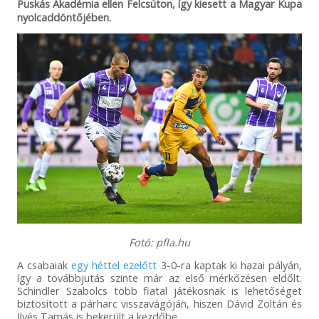
Puskás Akadémia ellen Felcsúton, így kiesett a Magyar Kupa
nyolcaddöntőjében.
Fotó: pfla.hu
A csabaiak
egy héttel ezelőtt
3-0-ra kaptak ki hazai pályán,
így a továbbjutás szinte már az első mérkőzésen eldőlt.
Schindler Szabolcs több fiatal játékosnak is lehetőséget
biztosított a párharc visszavágóján, hiszen Dávid Zoltán és
Ilyés Tamás is bekerült a kezdőbe.