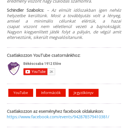
eredmény viszont nagy csalódás számomra.
Schindler Szabolcs:
– Az elmúlt időszakban igen nehéz
helyzetbe kerültünk. Most a továbbjutás volt a lényeg,
amivel a minimális célunkat
el
értük,
a
hazai
csapat
viszont
nem véletlenül vezeti a bajnokságát.
Nagyon kiegyenlített játék folyt a pályán, de végül amit
elterveztünk, sikerült megvalósítanunk.
Csatlakozzon YouTube csatornánkhoz:
YouTube
Információk
Jegyzőkönyv
Csatlakozzon az eseményhez facebook oldalunkon:
https://www.facebook.com/events/942878579410381/