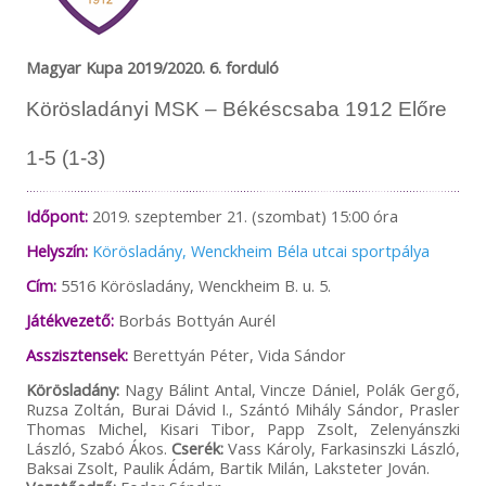
Magyar Kupa 2019/2020. 6. forduló
Körösladányi MSK – Békéscsaba 1912 Előre
1-5 (1-3)
Időpont:
2019. szeptember 21. (szombat) 15:00 óra
Helyszín:
Körösladány, Wenckheim Béla utcai sportpálya
Cím:
5516 Körösladány, Wenckheim B. u. 5.
Játékvezető:
Borbás Bottyán Aurél
Asszisztensek:
Berettyán Péter, Vida Sándor
Körösladány:
Nagy Bálint Antal, Vincze Dániel, Polák Gergő,
Ruzsa Zoltán, Burai Dávid I., Szántó Mihály Sándor, Prasler
Thomas Michel, Kisari Tibor, Papp Zsolt, Zelenyánszki
László, Szabó Ákos.
Cserék:
Vass Károly, Farkasinszki László,
Baksai Zsolt, Paulik Ádám, Bartik Milán, Laksteter Jován.