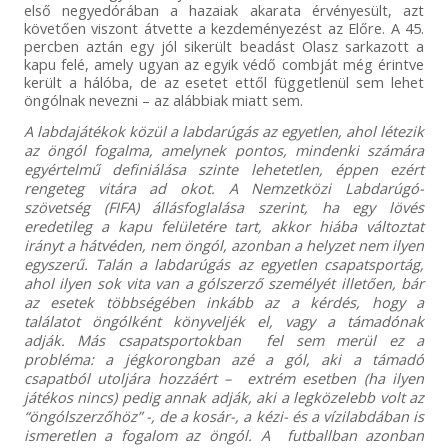
első negyedórában a hazaiak akarata érvényesült, azt
követően viszont átvette a kezdeményezést az Előre.
A 45.
percben aztán egy jól sikerült beadást Olasz sarkazott a
kapu felé, amely ugyan az egyik védő combját még érintve
került a hálóba, de az esetet ettől függetlenül sem lehet
öngólnak nevezni – az alábbiak miatt sem.
A labdajátékok közül a labdarúgás az egyetlen, ahol létezik
az öngól fogalma, amelynek pontos, mindenki számára
egyértelmű definiálása szinte lehetetlen, éppen ezért
rengeteg vitára ad okot. A Nemzetközi Labdarúgó-
szövetség (FIFA) állásfoglalása szerint, ha egy lövés
eredetileg a kapu felületére tart, akkor hiába változtat
irányt a hátvéden, nem öngól, azonban a helyzet nem ilyen
egyszerű. Talán a labdarúgás az egyetlen csapatsportág,
ahol ilyen sok vita van a gólszerző személyét illetően, bár
az esetek többségében inkább az a kérdés, hogy a
találatot öngólként könyveljék el, vagy a támadónak
adják. Más csapatsportokban fel sem merül ez a
probléma: a jégkorongban azé a gól, aki a támadó
csapatból utoljára hozzáért – extrém esetben (ha ilyen
játékos nincs) pedig annak adják, aki a legközelebb volt az
“öngólszerzőhöz” -, de a kosár-, a kézi- és a vízilabdában is
ismeretlen a fogalom az öngól. A futballban azonban