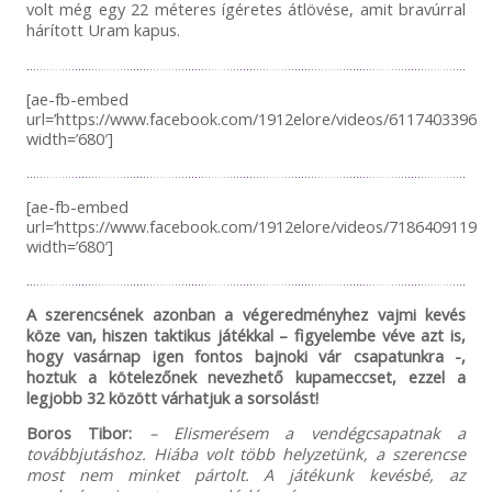
volt
még
egy 22 méteres
ígéretes
átlövése, amit bravúrral
hárított Uram kapus.
[ae-fb-embed
url=’https://www.facebook.com/1912elore/videos/611740339647
width=’680′]
[ae-fb-embed
url=’https://www.facebook.com/1912elore/videos/718640911935
width=’680′]
A szerencsének azonban a végeredményhez vajmi kevés
köze van, hiszen taktikus játékkal – figyelembe véve azt is,
hogy vasárnap igen fontos bajnoki vár csapatunkra -,
hoztuk a kötelezőnek nevezhető kupameccset, ezzel a
legjobb 32 között várhatjuk a sorsolást!
Boros Tibor:
– Elismerésem a vendégcsapatnak a
továbbjutáshoz. Hiába volt több helyzetünk, a szerencse
most nem minket pártolt. A játékunk kevésbé, az