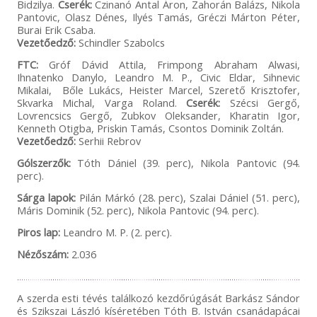
Bidzilya.
Cserék:
Czinanó Antal Áron, Zahorán Balázs, Nikola
Pantovic, Olasz Dénes, Ilyés Tamás, Gréczi Márton Péter,
Burai Erik Csaba.
Vezetőedző:
Schindler Szabolcs
FTC:
Gróf Dávid Attila, Frimpong Abraham Alwasi,
Ihnatenko Danylo, Leandro M. P., Civic Eldar, Sihnevic
Mikalai, Bőle Lukács, Heister Marcel, Szerető Krisztofer,
Skvarka Michal, Varga Roland.
Cserék:
Szécsi Gergő,
Lovrencsics Gergő, Zubkov Oleksander, Kharatin Igor,
Kenneth Otigba, Priskin Tamás, Csontos Dominik Zoltán.
Vezetőedző:
Serhii Rebrov
Gólszerzők:
Tóth Dániel (39. perc), Nikola Pantovic (94.
perc).
Sárga lapok:
Pilán Márkó (28. perc), Szalai Dániel (51. perc),
Máris Dominik (52. perc), Nikola Pantovic (94. perc).
Piros lap:
Leandro M. P. (2. perc).
Nézőszám:
2.036
A szerda esti tévés találkozó kezdőrúgását Barkász Sándor
és Szikszai László kíséretében Tóth B. István csanádapácai