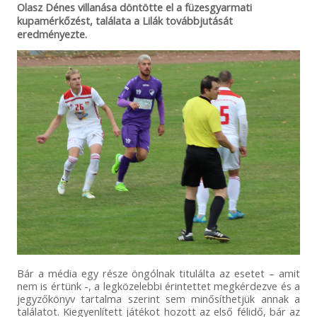
Olasz Dénes villanása döntötte el a füzesgyarmati
kupamérkőzést, találata a Lilák továbbjutását
eredményezte.
Bár a média egy része öngólnak titulálta az esetet – amit
nem is értünk -, a legközelebbi érintettet megkérdezve és a
jegyzőkönyv tartalma szerint sem minősíthetjük annak a
találatot.
Kiegyenlített játékot hozott az első félidő, bár az