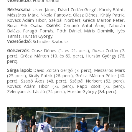
Vezetőedző:
Fodor Sándor
Békéscsaba:
Uram János, Dávid Zoltán Gergő, Károly Bálint,
Mészáros Márk, Nikola Pantovic, Olasz Dénes, Király Patrik,
Kovács Ádám Tibor, Szélpál Norbert, Gréczi Márton Péter,
Burai Erik Csaba.
Cserék:
Czinanó Antal Áron, Zahorán
Balázs, Faragó Tomás, Tóth Dániel, Máris Dominik, Ilyés
Tamás, Hursán György.
Vezetőedző:
Schindler Szabolcs
Gólszerzők:
Olasz Dénes (1. és 21. perc), Ruzsa Zoltán (7.
perc), Gréczi Márton (10. és 69. perc), Hursán György (76.
perc).
Sárga lapok:
Dávid Zoltán Gergő (7. perc), Mészáros Márk
(25. perc), Király Patrik (26. perc), Gréczi Márton Péter (40.
perc), Szabó Ákos (48. perc), Szélpál Norbert (52. perc),
Kovács Ádám Tibor (72. perc), Papp Zsolt (72. perc),
Zelenyánszki László (74. perc), Hursán György (84. perc).