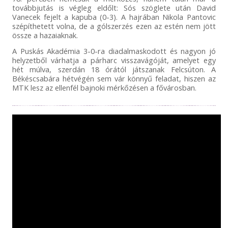
továbbjutás is végleg eldőlt: Sós szöglete után David
Vanecek fejelt a kapuba (0-3). A hajrában Nikola Pantovic
szépíthetett volna, de a gólszerzés ezen az estén nem jött
össze a hazaiaknak.
A Puskás Akadémia 3-0-ra diadalmaskodott és nagyon jó
helyzetből várhatja a párharc visszavágóját, amelyet egy
hét múlva, szerdán 18 órától játszanak Felcsúton. A
Békéscsabára hétvégén sem vár könnyű feladat, hiszen az
MTK lesz az ellenfél bajnoki mérkőzésen a fővárosban.