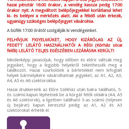
hazai pénztár 16:00 órakor, a vendég kassza pedig 17:00
órakor nyit. A megváltott belépőjegyekkel korlátlanul lehet
ki- és belépni a mérkőzés alatt. Aki a félidő után érkezik,
ugyanúgy szükséges belépőjegyet vásárolnia.
A büfék 17:00 órától szolgálják ki vendégeinket.
FELHÍVJUK FIGYELMÜKET, HOGY KIZÁRÓLAG AZ ÚJ,
FEDETT LELÁTÓ HASZNÁLHATÓ! A RÉGI (Kórház utcai
felőli) LELÁTÓ TELJES EGÉSZÉBEN LEZÁRÁSRA KERÜLT!
Mindenképp javasoljuk, hogy időben és előre váltsák meg
jegyüket, hogy a legjobb helyekről tekinthessék meg a
találkozót. Hazai szurkolóink a bérletekkel nem lefoglalt
helyek bármelyikére vásárolhatnak jegyeket, az A1, A2, A3,
A4, A5 és A6 szektorokba.
Hazai drukkereink az Előre Székház után balra található, 5-
ös számú kapun léphetnek be a körgát felőli oldalra (A4, A5
és A6 szektorok), a ligetben található 3-as számú (teljesen
új bejárat) kapun keresztül pedig az A1, A2 és A3
szektorokat érhetik el.