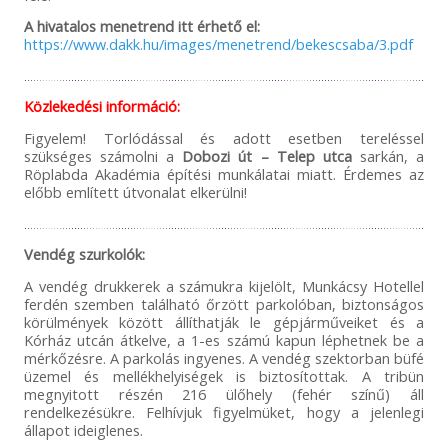
A hivatalos menetrend itt érhető el:
https://www.dakk.hu/images/menetrend/bekescsaba/3.pdf
Közlekedési információ:
Figyelem! Torlódással és adott esetben tereléssel
szükséges számolni a
Dobozi út – Telep utca
sarkán, a
Röplabda Akadémia építési munkálatai miatt. Érdemes az
előbb említett útvonalat elkerülni!
Vendég szurkolók:
A vendég drukkerek a számukra kijelölt, Munkácsy Hotellel
ferdén szemben található őrzött parkolóban, biztonságos
körülmények között állíthatják le gépjárműveiket és a
Kórház utcán átkelve, a 1-es számú kapun léphetnek be a
mérkőzésre. A parkolás ingyenes. A vendég szektorban büfé
üzemel és mellékhelyiségek is biztosítottak. A tribün
megnyitott részén 216 ülőhely (fehér színű) áll
rendelkezésükre. Felhívjuk figyelmüket, hogy a jelenlegi
állapot ideiglenes.