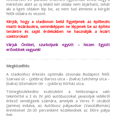
mérkőzés alatt az új lelátó két oldala nem átjárható, tehát
aki a ligeti oldalon lép be, az nem tud átmenni a körgát
felőli oldalra és viszont.
Kérjük, hogy a stadionon belül figyeljenek az építkezés
miatti lezárásokra, semmiképpen ne lépjenek be az építési
területre és saját érdekükben ne használják a lezárt
szektorokat!
Várjuk Önöket, szurkoljunk együtt – hiszen Együtt
erősebbek vagyunk!
Megközelítés:
A stadionhoz érkezés optimális útvonala Budapest felől:
Szarvasi út – (jobbra) Baross utca – (balra) Széchenyi utca –
(balra) Gőzmalom tér – (jobbra) Kórház utca.
Tömegközlekedési eszközként a hétköznapra való
tekintettel a 3 és 3V jelű autóbuszokat javasoljuk vidékről
érkező vendégeink számára, amelyek a Veres P. utcából
(Jamina) indulva, az Autóbusz pályaudvar (Vasútállomás)
érintésével 20-30 percenként közlekednek az Előre pálya
felé.