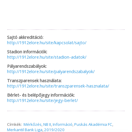
Sajtó akkreditáció:
http://1912elore.hu/site/kapcsolat/sajto/
Stadion információk:
http://1912elore.hu/site/stadion-adatok/
Pályarendszabályok:
http://1912elore.hu/site/palyarendszabalyok/
Transzparensek használata:
http://1912elore.hu/site/transzparensek-hasznalata/
Bérlet- és belépőjegy információk:
http://1912elore.hu/site/jegy-berlet/
Címkék:
Mérkőzés
,
NB II
,
Információ
,
Puskás Akadémia FC
,
Merkantil Bank Liga
,
2019/2020