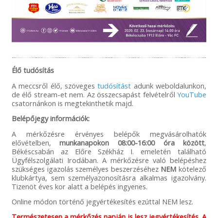
Élő tudósítás
A meccsről élő, szöveges
tudósítást
adunk weboldalunkon,
de élő stream-et nem. Az összecsapást felvételről
YouTube
csatornánkon is megtekinthetik majd.
Belépőjegy információk:
A mérkőzésre érvényes belépők megvásárolhatók
elővételben,
munkanapokon
08:00-16:00 óra között
,
Békéscsabán az Előre Székház I. emeletén található
Ügyfélszolgálati Irodában. A mérkőzésre való belépéshez
szükséges igazolás személyes beszerzéséhez
NEM
kötelező
klubkártya, sem személyazonosításra alkalmas igazolvány.
Tizenöt éves kor alatt a belépés ingyenes.
Online módon történő jegyértékesítés ezúttal NEM lesz.
Természetesen a mérkőzés napján is lesz jegyértékesítés. A