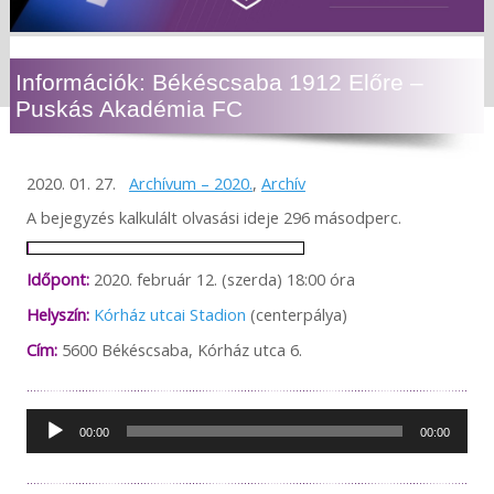
Információk: Békéscsaba 1912 Előre –
Puskás Akadémia FC
2020. 01. 27.
Archívum – 2020.
,
Archív
A bejegyzés kalkulált olvasási ideje 296 másodperc.
Időpont:
2020. február 12. (szerda) 18:00 óra
Helyszín:
Kórház utcai Stadion
(centerpálya)
Cím:
5600 Békéscsaba, Kórház utca 6.
Audió
00:00
00:00
lejátszó