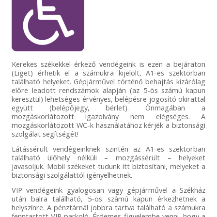
Kerekes székekkel érkező vendégeink is ezen a bejáraton
(Liget) érhetik el a számukra kijelölt, A1-es szektorban
található helyeket. Gépjárművel történő behajtás kizárólag
előre leadott rendszámok alapján (az 5-ös számú kapun
keresztül) lehetséges érvényes, belépésre jogosító okirattal
együtt (belépőjegy, bérlet). Önmagában a
mozgáskorlátozott igazolvány nem elégséges. A
mozgáskorlátozott WC-k használatához kérjék a biztonsági
szolgálat segítségét!
Látássérült vendégeinknek szintén az A1-es szektorban
található ülőhely nélküli – mozgássérült – helyeket
javasoljuk. Mobil székeket tudunk itt biztosítani, melyeket a
biztonsági szolgálattól igényelhetnek.
VIP vendégeink gyalogosan vagy gépjárművel a Székház
után balra található, 5-ös számú kapun érkezhetnek a
helyszínre. A pénztárnál jobbra tartva található a számukra
fenntartott VIP parkoló. Érdemes figyelembe venni, hogy a