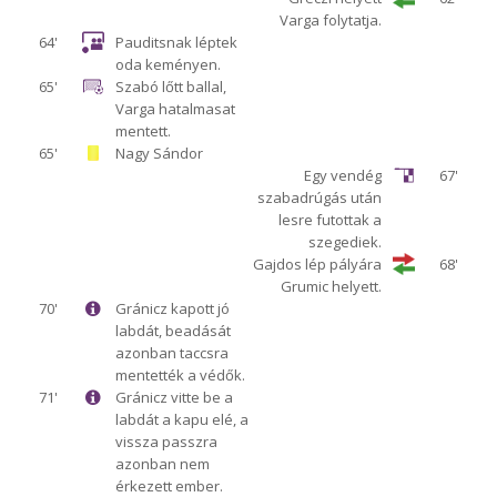
Varga folytatja.
64'
Pauditsnak léptek
oda keményen.
65'
Szabó lőtt ballal,
Varga hatalmasat
mentett.
65'
Nagy Sándor
Egy vendég
67'
szabadrúgás után
lesre futottak a
szegediek.
Gajdos lép pályára
68'
Grumic helyett.
70'
Gránicz kapott jó
labdát, beadását
azonban taccsra
mentették a védők.
71'
Gránicz vitte be a
labdát a kapu elé, a
vissza passzra
azonban nem
érkezett ember.