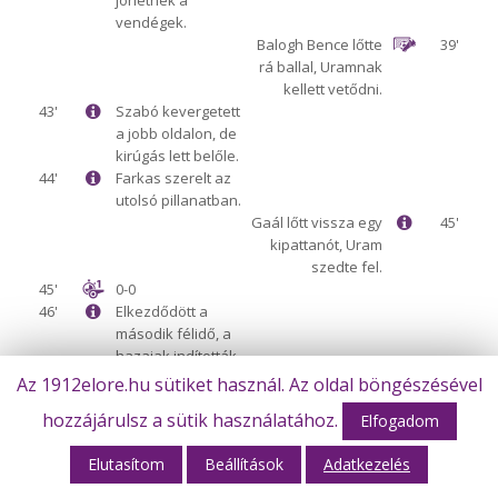
jöhetnek a
vendégek.
Balogh Bence lőtte
39'
rá ballal, Uramnak
kellett vetődni.
43'
Szabó kevergetett
a jobb oldalon, de
kirúgás lett belőle.
44'
Farkas szerelt az
utolsó pillanatban.
Gaál lőtt vissza egy
45'
kipattanót, Uram
szedte fel.
45'
0-0
46'
Elkezdődött a
második félidő, a
hazaiak indították
útjára a labdát.
Az 1912elore.hu sütiket használ. Az oldal böngészésével
46'
Két csere a
hozzájárulsz a sütik használatához.
Elfogadom
hazaiaknál, Nagy-
Kitl és Kovács-
Elutasítom
Beállítások
Adatkezelés
Hursán.
Kecskés lőtt 18
47'