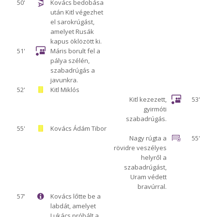
50'
Kovács bedobása
után Kitl végezhet
el sarokrúgást,
amelyet Rusák
kapus öklözött ki.
51'
Máris borult fel a
pálya szélén,
szabadrúgás a
javunkra.
52'
Kitl Miklós
Kitl kezezett,
53'
gyirmóti
szabadrúgás.
55'
Kovács Ádám Tibor
Nagy rúgta a
55'
rövidre veszélyes
helyről a
szabadrúgást,
Uram védett
bravúrral.
57'
Kovács lőtte be a
labdát, amelyet
Lukács próbált a