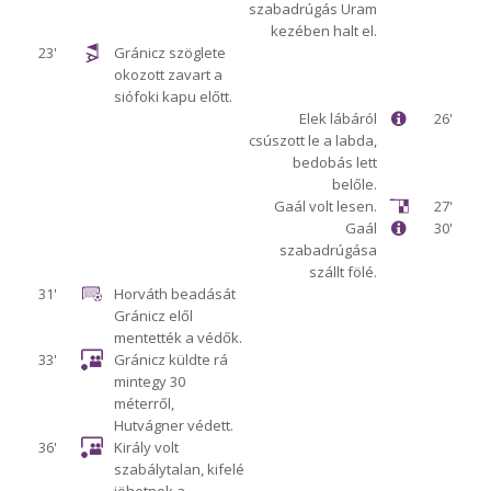
szabadrúgás Uram
kezében halt el.
23'
Gránicz szöglete
okozott zavart a
siófoki kapu előtt.
Elek lábáról
26'
csúszott le a labda,
bedobás lett
belőle.
Gaál volt lesen.
27'
Gaál
30'
szabadrúgása
szállt fölé.
31'
Horváth beadását
Gránicz elől
mentették a védők.
33'
Gránicz küldte rá
mintegy 30
méterről,
Hutvágner védett.
36'
Király volt
szabálytalan, kifelé