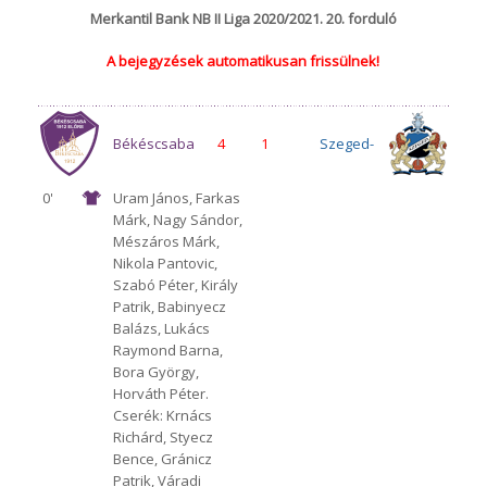
Merkantil Bank NB II Liga 2020/2021. 20. forduló
A bejegyzések automatikusan frissülnek!
Békéscsaba
4
1
Szeged-
0'
Uram János, Farkas
Márk, Nagy Sándor,
1912 Előre
Csanád
Mészáros Márk,
Nikola Pantovic,
Szabó Péter, Király
Patrik, Babinyecz
Grosics
Balázs, Lukács
Raymond Barna,
Bora György,
Horváth Péter.
Akadémia
Cserék: Krnács
Richárd, Styecz
Bence, Gránicz
Patrik, Váradi