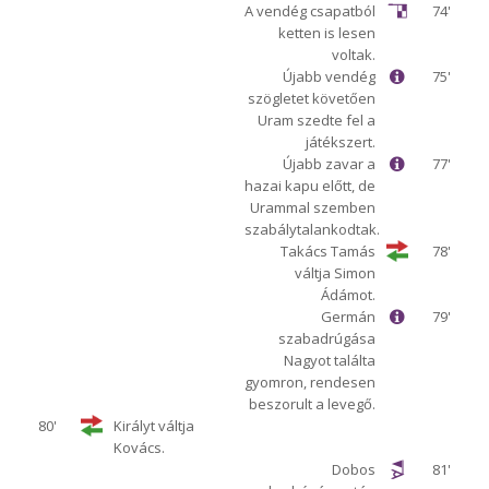
A vendég csapatból
74'
ketten is lesen
voltak.
Újabb vendég
75'
szögletet követően
Uram szedte fel a
játékszert.
Újabb zavar a
77'
hazai kapu előtt, de
Urammal szemben
szabálytalankodtak.
Takács Tamás
78'
váltja Simon
Ádámot.
Germán
79'
szabadrúgása
Nagyot találta
gyomron, rendesen
beszorult a levegő.
80'
Királyt váltja
Kovács.
Dobos
81'