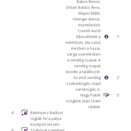
Bakos Bence,
Orbán Balázs Ákos,
Mayer Máté,
Ominger Bence.
Vezetőedző:
Csertői Aurél
Elkezdődött a
1'
mérkőzés, lila színű
mezben a hazai,
sárga szerelésben
a vendég csapat. A
vendég csapat
kezdte a találkozót.
Az első vendég
2'
szabadrúgás, majd
sarokrúgás is.
Nagy Patrik
3'
szöglete után Uram
védett.
4'
Babinyecz Balázst
rúgták fel a pálya
középső részén.
6'
Szabóval szemben