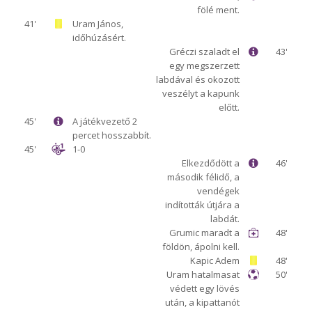
fölé ment.
41'
Uram János,
időhúzásért.
Gréczi szaladt el
43'
egy megszerzett
labdával és okozott
veszélyt a kapunk
előtt.
45'
A játékvezető 2
percet hosszabbít.
45'
1-0
Elkezdődött a
46'
második félidő, a
vendégek
indították útjára a
labdát.
Grumic maradt a
48'
földön, ápolni kell.
Kapic Adem
48'
Uram hatalmasat
50'
védett egy lövés
után, a kipattanót