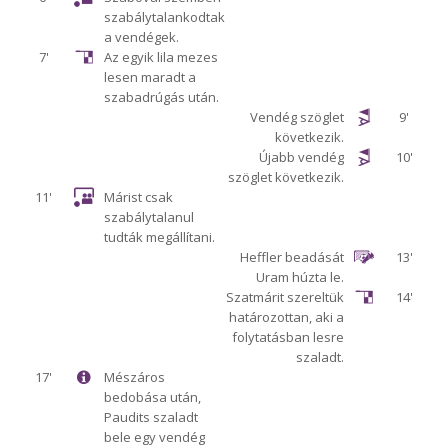
szabálytalankodtak
a vendégek.
7'
Az egyik lila mezes
lesen maradt a
szabadrúgás után.
Vendég szöglet
9'
következik.
Újabb vendég
10'
szöglet következik.
11'
Márist csak
szabálytalanul
tudták megállítani.
Heffler beadását
13'
Uram húzta le.
Szatmárit szereltük
14'
határozottan, aki a
folytatásban lesre
szaladt.
17'
Mészáros
bedobása után,
Paudits szaladt
bele egy vendég