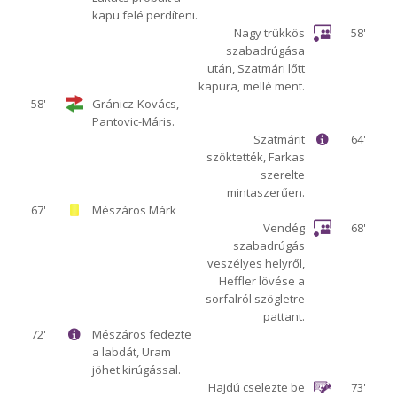
kapu felé perdíteni.
Nagy trükkös
58'
szabadrúgása
után, Szatmári lőtt
kapura, mellé ment.
58'
Gránicz-Kovács,
Pantovic-Máris.
Szatmárit
64'
szöktették, Farkas
szerelte
mintaszerűen.
67'
Mészáros Márk
Vendég
68'
szabadrúgás
veszélyes helyről,
Heffler lövése a
sorfalról szögletre
pattant.
72'
Mészáros fedezte
a labdát, Uram
jöhet kirúgással.
Hajdú cselezte be
73'