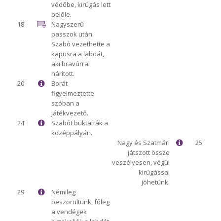
védőbe, kirúgás lett
belőle.
18'
Nagyszerű
passzok után
Szabó vezethette a
kapusra a labdát,
aki bravúrral
hárított.
20'
Borát
figyelmeztette
szóban a
játékvezető.
24'
Szabót buktatták a
középpályán.
Nagy és Szatmári
25'
játszott össze
veszélyesen, végül
kirúgással
jöhetünk.
29'
Némileg
beszorultunk, főleg
a vendégek