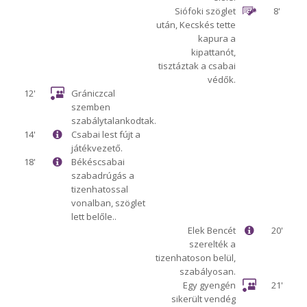
Siófoki szöglet
8'
után, Kecskés tette
kapura a
kipattanót,
tisztáztak a csabai
védők.
12'
Grániczcal
szemben
szabálytalankodtak.
14'
Csabai lest fújt a
játékvezető.
18'
Békéscsabai
szabadrúgás a
tizenhatossal
vonalban, szöglet
lett belőle..
Elek Bencét
20'
szerelték a
tizenhatoson belül,
szabályosan.
Egy gyengén
21'
sikerült vendég