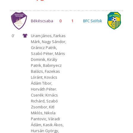
Békéscsaba
0
1
BFC Siófok
0'
Uram János, Farkas
Márk, Nagy Sándor,
1912 Előre
Gránicz Patrik,
Szabó Péter, Máris
Dominik, Király
Patrik, Babinyecz
Balázs, Fazekas
Lóránt, Kovács
Ádám Tibor,
Horváth Péter.
Cserék: Krnács
Richárd, Szabó
Zsombor, Kitl
Miklós, Nikola
Pantovic, Váradi
Ádám, Kasik Ákos,
Hursán György,