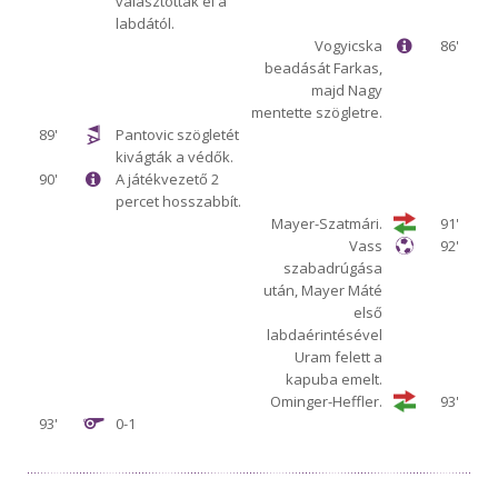
választották el a
labdától.
Vogyicska
86'
beadását Farkas,
majd Nagy
mentette szögletre.
89'
Pantovic szögletét
kivágták a védők.
90'
A játékvezető 2
percet hosszabbít.
Mayer-Szatmári.
91'
Vass
92'
szabadrúgása
után, Mayer Máté
első
labdaérintésével
Uram felett a
kapuba emelt.
Ominger-Heffler.
93'
93'
0-1