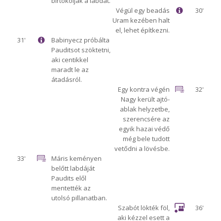
birtokolják a labdát.
Végül egy beadás
30'
Uram kezében halt
el, lehet építkezni.
31'
Babinyecz próbálta
Pauditsot szöktetni,
aki centikkel
maradt le az
átadásról.
Egy kontra végén
32'
Nagy került ajtó-
ablak helyzetbe,
szerencsére az
egyik hazai védő
még bele tudott
vetődni a lövésbe.
33'
Máris keményen
belőtt labdáját
Paudits elől
mentették az
utolsó pillanatban.
Szabót lökték föl,
36'
aki kézzel esett a