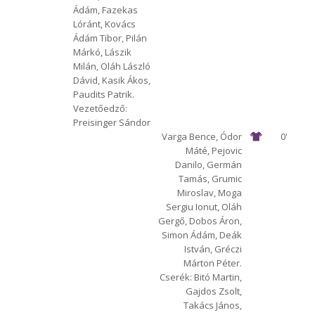
Ádám, Fazekas
Lóránt, Kovács
Ádám Tibor, Pilán
Márkó, Lászik
Milán, Oláh László
Dávid, Kasik Ákos,
Paudits Patrik.
Vezetőedző:
Preisinger Sándor
Varga Bence, Ódor
0'
Máté, Pejovic
Danilo, Germán
Tamás, Grumic
Miroslav, Moga
Sergiu Ionut, Oláh
Gergő, Dobos Áron,
Simon Ádám, Deák
István, Gréczi
Márton Péter.
Cserék: Bitó Martin,
Gajdos Zsolt,
Takács János,