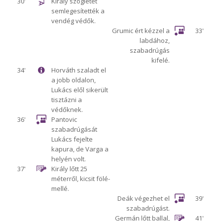
30'
Király szögletét
semlegesítették a
vendég védők.
Grumic ért kézzel a
33'
labdához,
szabadrúgás
kifelé.
34'
Horváth szaladt el
a jobb oldalon,
Lukács elől sikerült
tisztázni a
védőknek.
36'
Pantovic
szabadrúgását
Lukács fejelte
kapura, de Varga a
helyén volt.
37'
Király lőtt 25
méterről, kicsit fölé-
mellé.
Deák végezhet el
39'
szabadrúgást.
Germán lőtt ballal,
41'