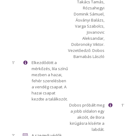
Takács Tamás,
Rózsahegyi
Dominik Sámuel,
Ásványi Balázs,
Varga Szabolcs,
Jovanovic
Aleksandar,
Dobronoky Viktor.
Vezetőedző: Dobos
Barnabás László
1'
Elkezdődött a
mérkőzés, lila színű
mezben a hazai,
fehér szerelésben
a vendég csapat. A
hazai csapat
kezdte a találkozót.
Dobos próbált meg
1'
a jobb oldalon egy
akciót, de Bora
kirúgásra kísérte a
labdát.
2'
A szegedi védők