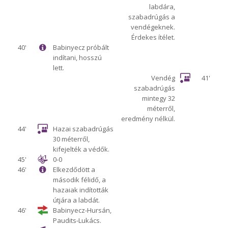
labdára,
szabadrúgás a
vendégeknek.
Érdekes ítélet.
40'
Babinyecz próbált
indítani, hosszú
lett.
Vendég
41'
szabadrúgás
mintegy 32
méterről,
eredmény nélkül.
44'
Hazai szabadrúgás
30 méterről,
kifejelték a védők.
45'
0-0
46'
Elkezdődött a
második félidő, a
hazaiak indították
útjára a labdát.
46'
Babinyecz-Hursán,
Paudits-Lukács.