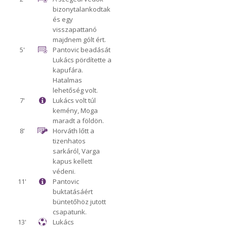
bizonytalankodtak
és egy
visszapattanó
majdnem gólt ért.
5'
Pantovic beadását
Lukács pördítette a
kapufára.
Hatalmas
lehetőség volt.
7'
Lukács volt túl
kemény, Moga
maradt a földön.
8'
Horváth lőtt a
tizenhatos
sarkáról, Varga
kapus kellett
védeni.
11'
Pantovic
buktatásáért
büntetőhöz jutott
csapatunk.
13'
Lukács