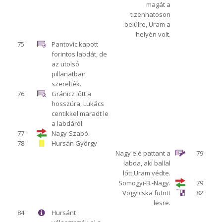
magát a
tizenhatoson
belülre, Uram a
helyén volt.
75'
Pantovic kapott
forintos labdát, de
az utolsó
pillanatban
szerelték.
76'
Gránicz lőtt a
hosszúra, Lukács
centikkel maradt le
a labdáról.
77'
Nagy-Szabó.
78'
Hursán György
Nagy elé pattant a
79'
labda, aki ballal
lőtt,Uram védte.
Somogyi-B.-Nagy.
79'
Vogyicska futott
82'
lesre.
84'
Hursánt