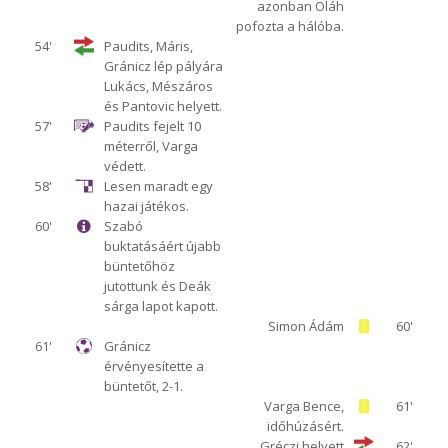
azonban Oláh
pofozta a hálóba.
54'
Paudits, Máris,
Gránicz lép pályára
Lukács, Mészáros
és Pantovic helyett.
57'
Paudits fejelt 10
méterről, Varga
védett.
58'
Lesen maradt egy
hazai játékos.
60'
Szabó
buktatásáért újabb
büntetőhöz
jutottunk és Deák
sárga lapot kapott.
Simon Ádám
60'
61'
Gránicz
érvényesítette a
büntetőt, 2-1.
Varga Bence,
61'
időhúzásért.
Gréczi helyett
62'