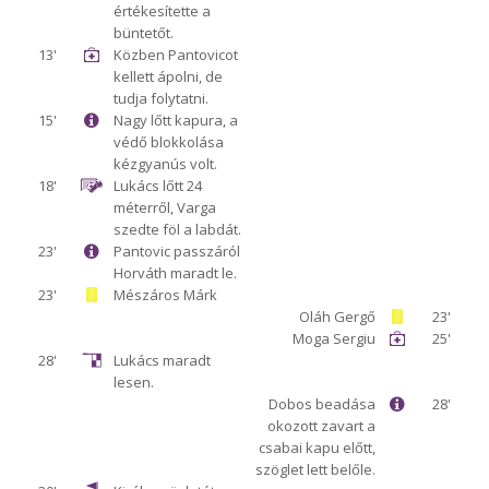
értékesítette a
büntetőt.
13'
Közben Pantovicot
kellett ápolni, de
tudja folytatni.
15'
Nagy lőtt kapura, a
védő blokkolása
kézgyanús volt.
18'
Lukács lőtt 24
méterről, Varga
szedte föl a labdát.
23'
Pantovic passzáról
Horváth maradt le.
23'
Mészáros Márk
Oláh Gergő
23'
Moga Sergiu
25'
28'
Lukács maradt
lesen.
Dobos beadása
28'
okozott zavart a
csabai kapu előtt,
szöglet lett belőle.