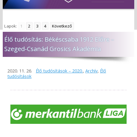
Lapok:
1
2
3
4
Következő
Élő tudósítás: Békéscsaba 1912 Előre –
Szeged-Csanád Grosics Akadémia
2020. 11. 26.
Élő tudósítások – 2020.
,
Archív
,
Élő
tudósítások