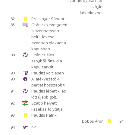
szabadrúgása után
szöglet
következhet.
82'
Preisinger Sándor
85'
Gránicz kevergetett
a tizenhatoson
belül, lövése
azonban elakadt a
kapusban.
88'
Gránicz éles
szögből lőtte ki a
kapu sarkát.
90'
Paudits volt lesen.
90'
A játékvezető 4
percet hosszabbít.
91'
Paudits lépett ki és
lőtt újabb gólt.
92'
Szabó helyett
Fazekas folytatja.
93'
Paudits Patrik
Dobos Áron
94'
94'
4-1