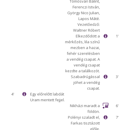
Tömösvári Bálint,
Ferenczi István,
György Nico Julian,
Lapos Máté.
Vezetőedző:
Waltner Róbert
Elkezdődött a
1'
mérkőzés, lila színű
mezben a hazai,
fehér szerelésben
a vendég csapat. A
vendég csapat
kezdte a találkozót.
Szabadrúgással
3'
jöhet a vendég
csapat.
4'
Egy előrelőtt labdát
Uram mentett fejjel.
Nikházi maradt a
6'
földön.
Polényi szaladt el,
7'
Farkas tisztázott
előle.