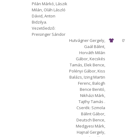
Pilán Márkó, Lászik
Milán, Oláh László
Dávid, Anton
Bidzilya.
Vezetőedző:
Preisinger Sándor
Hutvágner Gergely,
0'
Gaál Bálint,
Horváth Milán
Gábor, Kecskés
Tamás, Elek Bence,
Polényi Gábor, Kiss
Balázs, Izing Martin
Ferenc, Balogh
Bence Benitó,
Nikházi Márk,
Tajthy Tamás .
Cserék: Szmola
Bálint Gábor,
Deutsch Bence,
Medgyesi Márk,
Hajnal Gergely,