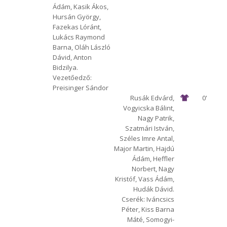
Ádám, Kasik Ákos,
Hursán György,
Fazekas Lóránt,
Lukács Raymond
Barna, Oláh László
Dávid, Anton
Bidzilya.
Vezetőedző:
Preisinger Sándor
Rusák Edvárd,
0'
Vogyicska Bálint,
Nagy Patrik,
Szatmári István,
Széles Imre Antal,
Major Martin, Hajdú
Ádám, Heffler
Norbert, Nagy
Kristóf, Vass Ádám,
Hudák Dávid.
Cserék: Iváncsics
Péter, Kiss Barna
Máté, Somogyi-