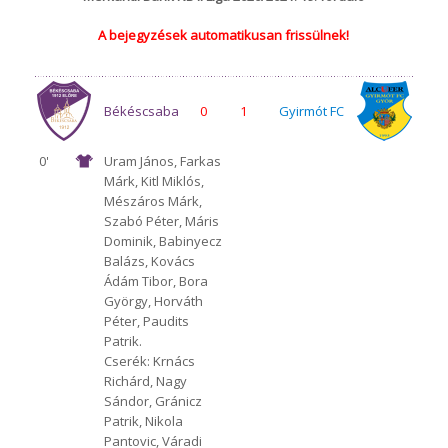
A bejegyzések automatikusan frissülnek!
Békéscsaba
0
1
Gyirmót FC
0'
Uram János, Farkas
Márk, Kitl Miklós,
1912 Előre
Győr
Mészáros Márk,
Szabó Péter, Máris
Dominik, Babinyecz
Balázs, Kovács
Ádám Tibor, Bora
György, Horváth
Péter, Paudits
Patrik.
Cserék: Krnács
Richárd, Nagy
Sándor, Gránicz
Patrik, Nikola
Pantovic, Váradi