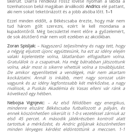
sikerült. Diarra rendkívül rossz lövése nyomán a labda a
tizenhatoson belül magában árválkodó
Andrics
elé pattant,
aki nem sokat teketóriázott és a jobb alsóba lőtt.
1–1
Ezzel minden eldőlt, a Békéscsaba érezte, hogy már nem
tud három gólt szerezni, ezért le kell mondania a
kupadöntőről. Még becsülettel ment előre a győzelemért,
de sok átütőerő már nem volt ezekben az akciókban.
Zoran Spisljak:
– Nagyszerű teljesítmény és nagy tett, hogy
a négyig eljutott újonc együttesünk, ha ezt az idény elején
valaki kijelentette volna, látatlanban elfogadtam volna.
Gratulálok is a csapatnak. Ha még bátrabban játszottunk
volna, akár most is sikerre vihettük volna a továbbjutást.
De amikor egyenlítettek a vendégek, már nem akartam
kockáztatni. Annál is inkább, mert nagy sorozat után
vagyunk és az idény legfontosabb két mérkőzése, a nagy
riválisok, a Puskás Akadémia és Vasas elleni vár ránk a
következő egy hétben.
Nebojsa Vignjevic:
–
Az első félidőben egy energikus,
mindenre elszánt Békéscsaba futballozott a pályán, és
ennek köszönhetően sikerült is 1-0-s vezetéssel zárniuk az
első 45 percet. A második játékrészben kontroll alatt
tartottuk a mérkőzést, és Andric góljának köszönhetően
minden lényeges kérdést eldöntöttünk a meccsen. 1-1