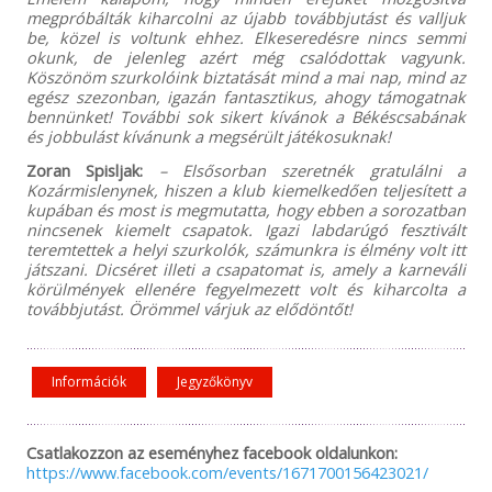
megpróbálták kiharcolni az újabb továbbjutást és valljuk
be, közel is voltunk ehhez. Elkeseredésre nincs semmi
okunk, de jelenleg azért még csalódottak vagyunk.
Köszönöm szurkolóink biztatását mind a mai nap, mind az
egész szezonban, igazán fantasztikus, ahogy támogatnak
bennünket! További sok sikert kívánok a Békéscsabának
és jobbulást kívánunk a megsérült játékosuknak!
Zoran Spisljak:
– Elsősorban szeretnék gratulálni a
Kozármislenynek, hiszen a klub kiemelkedően teljesített a
kupában és most is megmutatta, hogy ebben a sorozatban
nincsenek kiemelt csapatok. Igazi labdarúgó fesztivált
teremtettek a helyi szurkolók, számunkra is élmény volt itt
játszani. Dicséret illeti a csapatomat is, amely a karneváli
körülmények ellenére fegyelmezett volt és kiharcolta a
továbbjutást. Örömmel várjuk az elődöntőt!
Információk
Jegyzőkönyv
Csatlakozzon az eseményhez facebook oldalunkon:
https://www.facebook.com/events/1671700156423021/