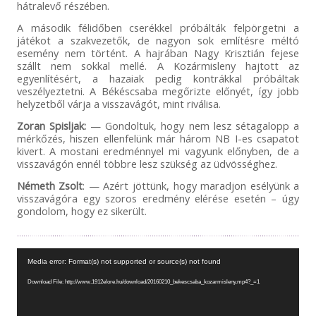
hátralevő részében.
A második félidőben cserékkel próbálták felpörgetni a
játékot a szakvezetők, de nagyon sok említésre méltó
esemény nem történt. A hajrában Nagy Krisztián fejese
szállt nem sokkal mellé. A Kozármisleny hajtott az
egyenlítésért, a hazaiak pedig kontrákkal próbáltak
veszélyeztetni. A Békéscsaba megőrizte előnyét, így jobb
helyzetből várja a visszavágót, mint riválisa.
Zoran Spisljak:
— Gondoltuk, hogy nem lesz sétagalopp a
mérkőzés, hiszen ellenfelünk már három NB I-es csapatot
kivert. A mostani eredménnyel mi vagyunk előnyben, de a
visszavágón ennél többre lesz szükség az üdvösséghez.
Németh Zsolt
: — Azért jöttünk, hogy maradjon esélyünk a
visszavágóra egy szoros eredmény elérése esetén – úgy
gondolom, hogy ez sikerült.
Videólejátszó
Media error: Format(s) not supported or source(s) not found
Download File: http://www.1912elore.hu/download/20160210_bekescsaba_kozarmisleny.mp4?_=1