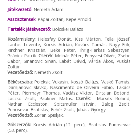
Játékvezető:
Németh Ádám
Asszisztensek:
Pápai Zoltán, Kepe Arnold
Tartalék játékvezető:
Bölcskei Balázs
Kozármisleny:
Helesfay Donát, Kiss Márton, Fellai József,
Lantos Levente, Kocsis Adrián, Kovács Tamás, Nagy Erik,
Kirchner Krisztián, Beke Péter, Ihrig-Farkas Sebestyén,
Gránicz Patrik.
Cserék:
Molnár Péter, Fenyvesi Olivér, Zsebe
Gábor, Sinanovic Sinan, Labát Dávid, Várda Ákos, Puskás
Zoltán.
Vezetőedző:
Németh Zsolt
Békéscsaba:
Poleksic Vukasin, Koszó Balázs, Vaskó Tamás,
Damjanovic Slavko, Nascimento de Oliveira Fabio, Takács
Péter, Piermayr Thomas, Vadász Viktor, Birtalan Botond,
Laczkó Zsolt, Paukner Matus.
Cserék:
Mursits Roland,
Nathan Eccleston, Spitzmüller István, Balog Zsolt,
Punosevac Bratislav, Fehér Zsolt, Juhász György.
Vezetőedző:
Zoran Spisljak.
Gólszerzők:
Kocsis Adrián (12. perc), Bratislav Punosevac
(53. perc).