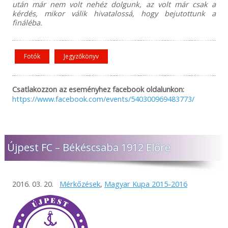
után már nem volt nehéz dolgunk, az volt már csak a
kérdés, mikor válik hivatalossá, hogy bejutottunk a
fináléba.
Fotók
Jegyzőkönyv
Csatlakozzon az eseményhez facebook oldalunkon:
https://www.facebook.com/events/540300969483773/
Újpest FC – Békéscsaba 1912 Előre
2016. 03. 20.
Mérkőzések
,
Magyar Kupa 2015-2016