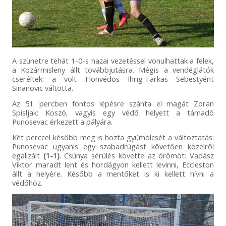
A szünetre tehát 1-0-s hazai vezetéssel vonulhattak a felek,
a Kozármisleny állt továbbjutásra. Mégis a vendéglátók
cseréltek: a volt Honvédos Ihrig-Farkas Sebestyént
Sinanovic váltotta.
Az 51. percben fontos lépésre szánta el magát Zoran
Spisljak: Koszó, vagyis egy védő helyett a támadó
Punosevac érkezett a pályára.
Két perccel később meg is hozta gyümölcsét a változtatás:
Punosevac ugyanis egy szabadrúgást követően közelről
egalizált
(1-1)
. Csúnya sérülés követte az örömöt: Vadász
Viktor maradt lent és hordágyon kellett levinni, Eccleston
állt a helyére. Később a mentőket is ki kellett hívni a
védőhöz.