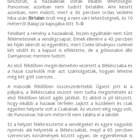
beszorult, a hazaiaknak voltak inkább lehetőségei.
Punosevac azonban nem tudott betalálni. Ami késett
azonban, nem múlott, mert a 36. percben ordas védelmi
hiba után
Birtalan
örült meg a nem várt lehetőségnek, és 10
méterről Balajcza kapujába lőtt.
1–0
Felvillant a remény a hazaiaknál, hiszen egyáltalán nem tűnt
félelmetesnek a vendégcsapat. Ennek ellenére a 43. percben
kis híján sikerült az egyenlítés, mert Cseke látványos cselével
két védőt és a kapust is elfektette, de a gólvonalon álló
Damjanovic menteni tudott.
Az első félidőben megérdemelten vezetett a Békéscsaba és
a hazai szurkolók már azt számolgatták, hogyan lehetne
még két gólt szerezni…
A második félidőben összeszedettebb Újpest jött ki a
pályára, a Békéscsaba viszont nem tudta megismételni az
első félidőben látott agilis játékát. Ez abból is jól látszott,
hogy inkább a hazaiak térfelén zajlott a küzdelem és csak
egyetlen helyzete volt a Csabának. Az viszont elég nagy volt,
de Punosevac három méterről nem találta el a labdát.
Ez a helyzet felébresztette a vendégeket és egyre nagyobb
nyomás alá helyzeték a Békéscsabát, majd a 65. percben
szerencsés körülmények között ugyan, de egyenlíteniük is