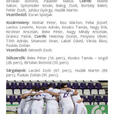
Birtalan Botond, Paukner Matus.
Cserék:
Máthé
Gábor, Spitzmüller István, Balog Zsolt, Borbély Bálint,
Fehér Zsolt, Juhász György, Hudák Martin.
Vezetőedző:
Zoran Spisljak.
Kozármisleny:
Molnár Péter, Kiss Márton, Fellai József,
Lantos Levente, Kocsis Adrián, Kovács Tamás, Nagy Erik,
Kirchner Krisztián, Beke Péter, Nagy Mihály Krisztián,
Gránicz Patrik.
Cserék:
Helesfay Donát, Fenyvesi Olivér,
Tóth Adrián, Sinanovic Sinan, Labát Dávid, Várda Ákos,
Puskás Zoltán.
Vezetőedző:
Németh Zsolt.
Gólszerzők:
Beke Péter (16. perc), Kovács Tamás – öngól
(28. perc), Birtalan Botond (33. perc).
Sárgalapok:
Laczkó Zsolt (67. perc), Hudák Martin (89.
perc), Puskás Zoltán (91. perc).