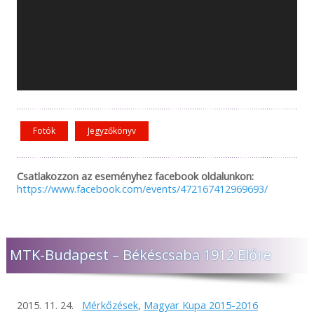
Fotók
Jegyzőkönyv
Csatlakozzon az eseményhez facebook oldalunkon:
https://www.facebook.com/events/472167412969693/
MTK-Budapest – Békéscsaba 1912 Előre
2015. 11. 24.
Mérkőzések
,
Magyar Kupa 2015-2016