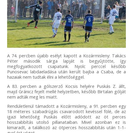
A 74. percben újabb esélyt kapott a Kozármisleny: Takács
Péter második sárga lapját is begyűjtötte, így
megfogyatkozott csapatunk. Nyolc perccel később
Punosevac labdaeladása után került bajba a Csaba, de a
hazaiak nem tudtak élni a lehetőséggel.
A 83. percben a gólszerző Kocsis helyére Puskás Z. állt,
majd Gránicz fejelt mellé helyzetben, később Birtalan gólját
nem adták meg les miatt.
Rendületlenül támadott a Kozármisleny, a 91. percben egy
18 méteres szabadrúgás csavarodott kevéssel fölé, de az
igazi lehetőség Puskás előtt adódott az öt perces
hosszabbítás utolsó pillanataiban. Mivel azonban ez is
kimaradt, a találkozó az ötperces hosszabbítás után 1-1-
gyel ért véget.