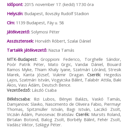
Időpont:
2015. november 17. (kedd) 17:30 óra
Helyszín:
Budapest, Ilovszky Rudolf Stadion
Cím:
1139 Budapest, Fáy u. 58
Játékvezető:
Solymosi Péter
Asszisztensek:
Horváth Róbert, Szalai Dániel
Tartalék játékvezető:
Nazsa Tamás
MTK-Budapest:
Groppioni Federico, Torghelle Sándor,
Poór Patrik Péter, Mato Grgic, Vandai Dániel, Bouard
Ramos Myke, Thiam Khaly Iyane, Szatmári Lóránd, Stresik
Marek, Kanta József, Vukmir Dragan.
Cserék:
Hegedüs
Lajos, Szatmári István, Vogyicska Bálint, Talabér Attila, Baki
Ákos, Vass Ádám, Deutsch Bence.
Vezetőedző:
László Csaba
Békéscsaba:
Ilizi Lubos, Bényei Balázs, Vaskó Tamás,
Damjanovic Slavko, Nascimento de Oliveira Fabio, Piermayr
Thomas, Spitzmüller István, Bagi István, Laczkó Zsolt,
Viczián Ádám, Punosevac Bratislav.
Cserék:
Mursits Roland,
Birtalan Botond, Balog Zsolt, Borbély Bálint, Fehér Zsolt,
Vadász Viktor, Szilágyi Péter.