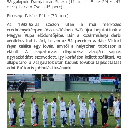
Sárgalapok:
Damjanovic Slavko (11. perc), Beke Péter (43.
perc), Laczkó Zsolt (45. perc).
Piroslap:
Takács Péter (75. perc).
Az 1992-93-as szezon után a mai mérkőzés
eredményeképpen (összesítésben 3-2) újra bejutottunk a
Magyar Kupa elődöntőjébe. Bár a kozármislenyi derbi
véráldozattal is járt, hiszen az 54. percben Vadász Viktort
fejen találta egy lövés, amitől a helyszínen többször is
elájult. A csapatorvos diagnózisa alapján sajnos
agyrázkódást szenvedett, így kórházba kellett szállítani. Az
állapotáról a vizsgálatok után tudunk további tájékoztatást
adni. Ezúton is jobbulást kívánunk!