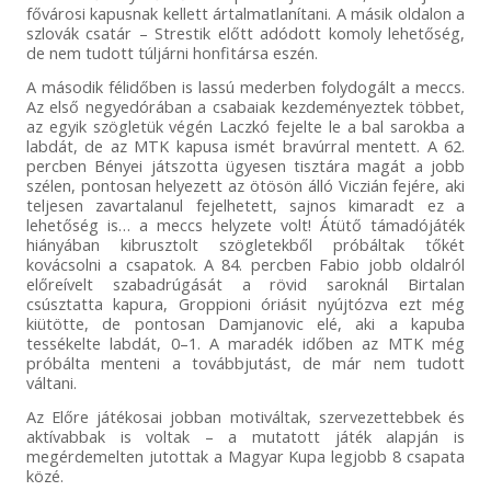
fővárosi kapusnak kellett ártalmatlanítani. A másik oldalon a
szlovák csatár – Strestik előtt adódott komoly lehetőség,
de nem tudott túljárni honfitársa eszén.
A második félidőben is lassú mederben folydogált a meccs.
Az első negyedórában a csabaiak kezdeményeztek többet,
az egyik szögletük végén Laczkó fejelte le a bal sarokba a
labdát, de az MTK kapusa ismét bravúrral mentett. A 62.
percben Bényei játszotta ügyesen tisztára magát a jobb
szélen, pontosan helyezett az ötösön álló Viczián fejére, aki
teljesen zavartalanul fejelhetett, sajnos kimaradt ez a
lehetőség is… a meccs helyzete volt! Átütő támadójáték
hiányában kibrusztolt szögletekből próbáltak tőkét
kovácsolni a csapatok. A 84. percben Fabio jobb oldalról
előreívelt szabadrúgását a rövid saroknál Birtalan
csúsztatta kapura, Groppioni óriásit nyújtózva ezt még
kiütötte, de pontosan Damjanovic elé, aki a kapuba
tessékelte labdát, 0–1. A maradék időben az MTK még
próbálta menteni a továbbjutást, de már nem tudott
váltani.
Az Előre játékosai jobban motiváltak, szervezettebbek és
aktívabbak is voltak – a mutatott játék alapján is
megérdemelten jutottak a Magyar Kupa legjobb 8 csapata
közé.