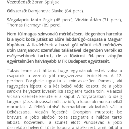
Vezetőedző:
Zoran Spisljak.
Gólszerző:
Damjanovic Slavko (84. perc).
Sárgalapok:
Mato Grgic (48. perc), Viczián Ádám (71. perc),
Thomas Piermayr (89. perc).
Nem túl magas színvonalú mérkőzésen, idegenben harcolta
ki a nyolc közé jutást az Előre labdarúgó-csapata a Magyar
Kupában. A lila-fehérek a hazai gól nélküli első mérkőzés
után Damjanovic szemfüles találatával idegenben verték az
esélyesebbnek tartott, de a fővárosi 94 perc alapján
egyértelműen halványabb MTK Budapest együttesét.
Túlzás lenne azt állítani, hogy egymásnak estek volna a
csapatok a vezető gól megszerzése érdekében. A 12.
percben Torghelle ugratta ki mintaszerűen Ramost, aki
ragyogóan lépett ki a két belső védő között, de a jobb
sarokra helyezett lövését Ilizi szögletre tudta tolni. Válaszul
Viczián kísérlete kerülte el a kaput. A folytatásban jó ideig
langyos játszadozással múlt az idő, a kapusok munka nélkül
maradtak. A félidő utolsó harmadában aktívabbá vált a
Békéscsaba, Viczián fejesénél Groppioni mutatott be
bravúrt, a jobb alsóból tolta szögletre a hálóba tartó
labdát. Közvetlenül a szünet előtt Punosevac a jobb
összekötő helyéről tűzte kapura a játékszert, amit újból a