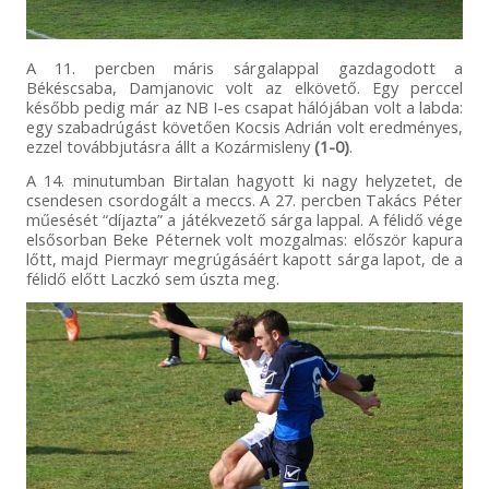
A 11. percben máris sárgalappal gazdagodott a
Békéscsaba, Damjanovic volt az elkövető. Egy perccel
később pedig már az NB I-es csapat hálójában volt a labda:
egy szabadrúgást követően Kocsis Adrián volt eredményes,
ezzel továbbjutásra állt a Kozármisleny
(1-0)
.
A 14. minutumban Birtalan hagyott ki nagy helyzetet, de
csendesen csordogált a meccs. A 27. percben Takács Péter
műesését “díjazta” a játékvezető sárga lappal. A félidő vége
elsősorban Beke Péternek volt mozgalmas: először kapura
lőtt, majd Piermayr megrúgásáért kapott sárga lapot, de a
félidő előtt Laczkó sem úszta meg.