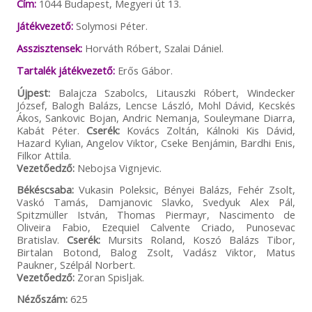
Cím:
1044 Budapest, Megyeri út 13.
Játékvezető:
Solymosi Péter.
Asszisztensek:
Horváth Róbert, Szalai Dániel.
Tartalék játékvezető:
Erős Gábor.
Újpest:
Balajcza Szabolcs, Litauszki Róbert, Windecker
József, Balogh Balázs, Lencse László, Mohl Dávid, Kecskés
Ákos, Sankovic Bojan, Andric Nemanja, Souleymane Diarra,
Kabát Péter.
Cserék:
Kovács Zoltán, Kálnoki Kis Dávid,
Hazard Kylian, Angelov Viktor, Cseke Benjámin, Bardhi Enis,
Filkor Attila.
Vezetőedző:
Nebojsa Vignjevic.
Békéscsaba:
Vukasin Poleksic, Bényei Balázs, Fehér Zsolt,
Vaskó Tamás, Damjanovic Slavko, Svedyuk Alex Pál,
Spitzmüller István, Thomas Piermayr, Nascimento de
Oliveira Fabio, Ezequiel Calvente Criado, Punosevac
Bratislav.
Cserék:
Mursits Roland, Koszó Balázs Tibor,
Birtalan Botond, Balog Zsolt, Vadász Viktor, Matus
Paukner, Szélpál Norbert.
Vezetőedző:
Zoran Spisljak.
Nézőszám:
625