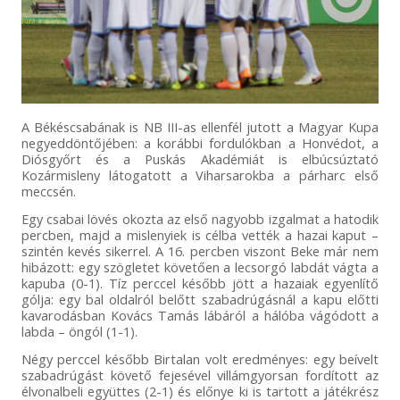
A Békéscsabának is NB III-as ellenfél jutott a Magyar Kupa
negyeddöntőjében: a korábbi fordulókban a Honvédot, a
Diósgyőrt és a Puskás Akadémiát is elbúcsúztató
Kozármisleny látogatott a Viharsarokba a párharc első
meccsén.
Egy csabai lövés okozta az első nagyobb izgalmat a hatodik
percben, majd a mislenyiek is célba vették a hazai kaput –
szintén kevés sikerrel. A 16. percben viszont Beke már nem
hibázott: egy szögletet követően a lecsorgó labdát vágta a
kapuba (0-1). Tíz perccel később jött a hazaiak egyenlítő
gólja: egy bal oldalról belőtt szabadrúgásnál a kapu előtti
kavarodásban Kovács Tamás lábáról a hálóba vágódott a
labda – öngól (1-1).
Négy perccel később Birtalan volt eredményes: egy beívelt
szabadrúgást követő fejesével villámgyorsan fordított az
élvonalbeli együttes (2-1) és előnye ki is tartott a játékrész