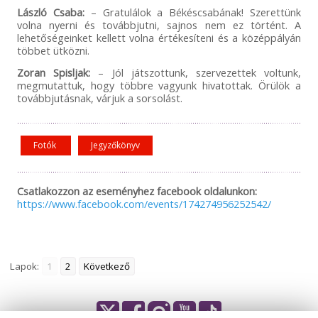
László Csaba:
– Gratulálok a Békéscsabának! Szerettünk
volna nyerni és továbbjutni, sajnos nem ez történt. A
lehetőségeinket kellett volna értékesíteni és a középpályán
többet ütközni.
Zoran Spisljak:
– Jól játszottunk, szervezettek voltunk,
megmutattuk, hogy többre vagyunk hivatottak. Örülök a
továbbjutásnak, várjuk a sorsolást.
Fotók
Jegyzőkönyv
Csatlakozzon az eseményhez facebook oldalunkon:
https://www.facebook.com/events/174274956252542/
Lapok:
1
2
Következő