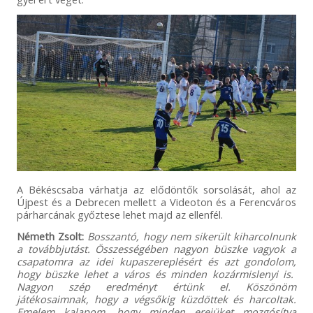
A Békéscsaba várhatja az elődöntők sorsolását, ahol az
Újpest és a Debrecen mellett a Videoton és a Ferencváros
párharcának győztese lehet majd az ellenfél.
Németh Zsolt:
Bosszantó, hogy nem sikerült kiharcolnunk
a továbbjutást. Összességében nagyon büszke vagyok a
csapatomra az idei kupaszereplésért és azt gondolom,
hogy büszke lehet a város és minden kozármislenyi is.
Nagyon szép eredményt értünk el. Köszönöm
játékosaimnak, hogy a végsőkig küzdöttek és harcoltak.
Emelem kalapom, hogy minden erejüket mozgósítva