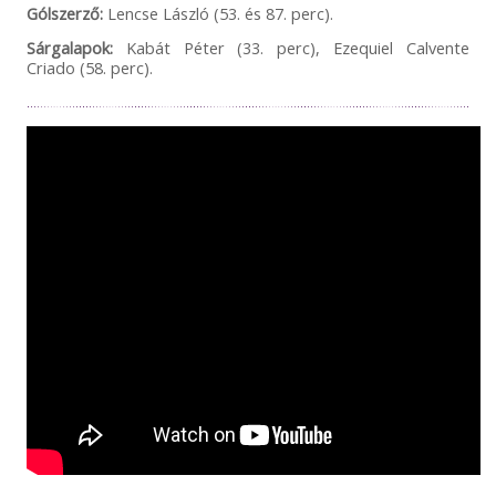
Gólszerző:
Lencse László (53. és 87. perc).
Sárgalapok:
Kabát Péter (33. perc), Ezequiel Calvente
Criado (58. perc).