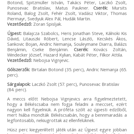
Botond, Spitzmüller István, Takács Péter, Laczkó Zsolt,
Punosevac Bratislav, Matus Paukner.
Cserék:
Mursits
Roland, Balog Zsolt, Fehér Zsolt, Vadász Viktor, Thomas
Piermayr, Svedyuk Alex Pál, Hudák Martin.
Vezetőedző:
Zoran Spisljak.
Újpest:
Balajcza Szabolcs, Heris Jonathan Steve, Kálnoki Kis
Dávid, Litauszki Róbert, Lencse László, Kecskés Ákos,
Sankovic Bojan, Andric Nemanja, Souleymane Diarra, Balázs
Benjámin, Cseke Benjámin.
Cserék:
Kovács Zoltán,
Windecker József, Hazard Kylian, Kabát Péter, Filkor Attila.
Vezetőedző:
Nebojsa Vignjevic.
Gólszerzők:
Birtalan Botond (35. perc), Andric Nemanja (65.
perc).
Sárgalapok:
Laczkó Zsolt (57. perc), Punosevac Bratislav
(84. perc).
A meccs előtt Nebojsa Vignjevics arra figyelmeztetett,
hogy a Békéscsaba nem fogja feladni a meccset, ezért
nagyon kell figyelniük. A próféta szólt az újpesti edzőből,
mert hiába mondták Békéscsabán, hogy a bennmaradás a
legfontosabb, nekiugrottak az ellenfelüknek.
Húsz perc kiegyenlített játék után az Újpest egyre jobban