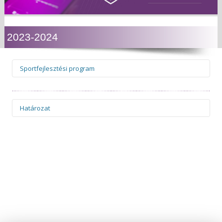
2023-2024
Sportfejlesztési program
Ügyiratszám:
be/SFP-67477/2023/MLSZ
Határozat
Oldal
1
/
28
Nagyítás
100%
Ügyiratszám:
be/SFP-67477/2023/MLSZ
Oldal
1
/
4
Nagyítás
100%