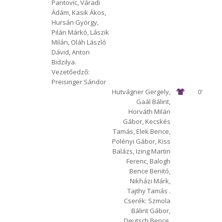
Pantovic, Váradi
Ádám, Kasik Ákos,
Hursán György,
Pilán Márkó, Lászik
Milán, Oláh László
Dávid, Anton
Bidzilya.
Vezetőedző:
Preisinger Sándor
Hutvágner Gergely,
0'
Gaál Bálint,
Horváth Milán
Gábor, Kecskés
Tamás, Elek Bence,
Polényi Gábor, Kiss
Balázs, Izing Martin
Ferenc, Balogh
Bence Benitó,
Nikházi Márk,
Tajthy Tamás .
Cserék: Szmola
Bálint Gábor,
Deutsch Bence,