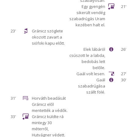
szabályosan.
Egy gyengén
21'
sikerült vendég
szabadrúgás Uram
kezében halt el.
23'
Gránicz szöglete
okozott zavart a
siófoki kapu előtt.
Elek lábáról
26'
csúszott le a labda,
bedobás lett
belőle.
Gaál volt lesen.
27'
Gaál
30'
szabadrúgása
szállt fölé.
31'
Horváth beadását
Gránicz elől
mentették a védők.
33'
Gránicz küldte rá
mintegy 30
méterről,
Hutvágner védett.