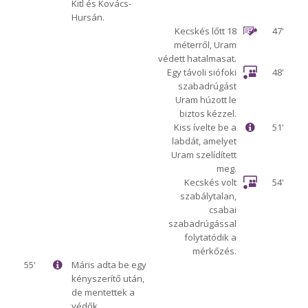
Kitl és Kovács-
Hursán.
Kecskés lőtt 18
47'
méterről, Uram
védett hatalmasat.
Egy távoli siófoki
48'
szabadrúgást
Uram húzott le
biztos kézzel.
Kiss ívelte be a
51'
labdát, amelyet
Uram szelídített
meg.
Kecskés volt
54'
szabálytalan,
csabai
szabadrúgással
folytatódik a
mérkőzés.
55'
Máris adta be egy
kényszerítő után,
de mentettek a
védők.