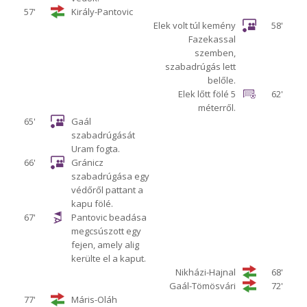
57'
Király-Pantovic
Elek volt túl kemény
58'
Fazekassal
szemben,
szabadrúgás lett
belőle.
Elek lőtt fölé 5
62'
méterről.
65'
Gaál
szabadrúgását
Uram fogta.
66'
Gránicz
szabadrúgása egy
védőről pattant a
kapu fölé.
67'
Pantovic beadása
megcsúszott egy
fejen, amely alig
kerülte el a kaput.
Nikházi-Hajnal
68'
Gaál-Tömösvári
72'
77'
Máris-Oláh