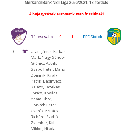
Merkantil Bank NB II Liga 2020/2021. 17. forduló
A bejegyzések automatikusan frissülnek!
Békéscsaba
0
1
BFC Siófok
0'
Uram János, Farkas
Márk, Nagy Sándor,
1912 Előre
Gránicz Patrik,
Szabó Péter, Máris
Dominik, Király
Patrik, Babinyecz
Balázs, Fazekas
Lóránt, Kovács
Ádám Tibor,
Horváth Péter.
Cserék: Krnács
Richárd, Szabó
Zsombor, Kitl
Miklós, Nikola