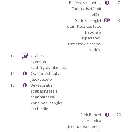
Polényi szaladt el,
7'
Farkas tisztázott
előle.
Siófoki szöglet
8'
után, Kecskés tette
kapura a
kipattanót,
tisztáztak a csabai
védők.
12'
Grániczcal
szemben
szabálytalankodtak.
14'
Csabai lest fújt a
játékvezető.
18'
Békéscsabai
szabadrúgás a
tizenhatossal
vonalban, szöglet
lett belőle..
Elek Bencét
20'
szerelték a
tizenhatoson belül,