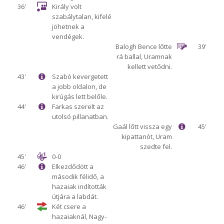
36'
Király volt
szabálytalan, kifelé
jöhetnek a
vendégek.
Balogh Bence lőtte
39'
rá ballal, Uramnak
kellett vetődni.
43'
Szabó kevergetett
a jobb oldalon, de
kirúgás lett belőle.
44'
Farkas szerelt az
utolsó pillanatban.
Gaál lőtt vissza egy
45'
kipattanót, Uram
szedte fel.
45'
0-0
46'
Elkezdődött a
második félidő, a
hazaiak indították
útjára a labdát.
46'
Két csere a
hazaiaknál, Nagy-