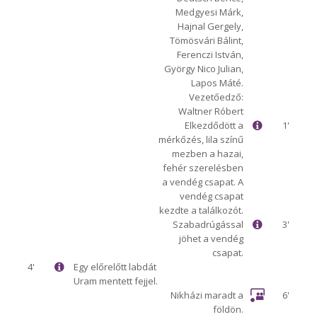
Medgyesi Márk,
Hajnal Gergely,
Tömösvári Bálint,
Ferenczi István,
György Nico Julian,
Lapos Máté.
Vezetőedző:
Waltner Róbert
Elkezdődött a
1'
mérkőzés, lila színű
mezben a hazai,
fehér szerelésben
a vendég csapat. A
vendég csapat
kezdte a találkozót.
Szabadrúgással
3'
jöhet a vendég
csapat.
4'
Egy előrelőtt labdát
Uram mentett fejjel.
Nikházi maradt a
6'
földön.