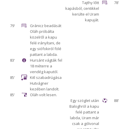
Tajthy lőtt
78'
kapásból, centikkel
kerülte el Uram
kapuját.
79'
Gránicz beadását
Oláh próbálta
közelről a kapu
felé irányítani, de
egy siófokiról fölé
pattant a labda.
83'
Hursánt vágták fel
18 méterre a
vendég kaputól.
85'
Kitl szabadrúgása
Hutvágner
kezében landolt.
85'
Oláh volt lesen.
Egy szöglet után
88'
Baloghról a kapu
felé pattant a
labda, Uram már
csak a gólvonal