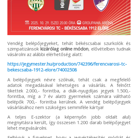
Vendég belépőjegyeket, tehát békéscsabai szurkolók és
szimpatizánsok
kizárólag online módon
, elővételben tudnak
vásárolni az alábbi elérhetőség alatt:
https://jegymester.hu/production/742396/ferencvarosi-tc-
bekescsaba-1912-elore/74002508
A belépőjegyek névre szólnak, tehát csak a megfelelő
adatok megadásával lehetséges a vásárlás. A felnőtt
tikettek 2.000,- forintba, a diák-nyugdíjas jegyek 1.500,-
forintba, míg a 7 év alatti gyermekek számára váltható
belépők 700,- forintba kerülnek. A vendég belépőjegyek
vásárlásához nem szükséges semmiféle kártya!
A teljes E-szektor (a képernyőn jobb oldalt alul)
megnyitásra került, így összesen 1.200 darab belépőjegyet
lehet megvásárolni.
Felhívjuk a figyelmet, hogy a jegyértékesítés módját és