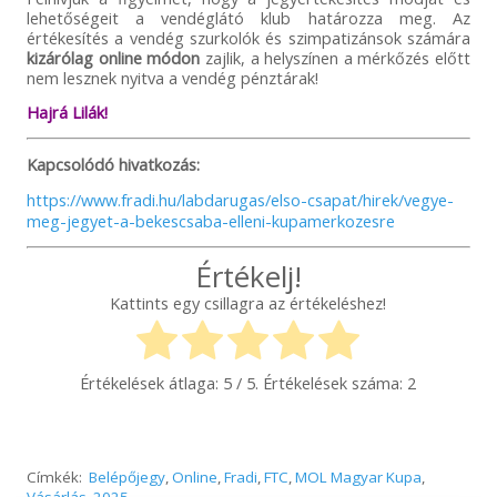
lehetőségeit a vendéglátó klub határozza meg. Az
értékesítés a vendég szurkolók és szimpatizánsok számára
kizárólag online módon
zajlik, a helyszínen a mérkőzés előtt
nem lesznek nyitva a vendég pénztárak!
Hajrá Lilák!
Kapcsolódó hivatkozás:
https://www.fradi.hu/labdarugas/elso-csapat/hirek/vegye-
meg-jegyet-a-bekescsaba-elleni-kupamerkozesre
Értékelj!
Kattints egy csillagra az értékeléshez!
Értékelések átlaga:
5
/ 5. Értékelések száma:
2
Címkék:
Belépőjegy
,
Online
,
Fradi
,
FTC
,
MOL Magyar Kupa
,
Vásárlás
,
2025