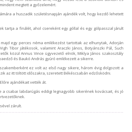
n mindent megtett a győzelemért.
ámára a huszadik születésnapján ajándék volt, hogy kezdő lehetett
tartja a finálét, ahol csereként egy góllal és egy gólpasszal járult
t, majd egy perces néma emlékezést tartottak az elhunytak, Adorján
igh Tibor játékosok, valamint Araczki János, Botyánszki Pál, Such
zetők közül Annus Vince ügyvezető elnök, Miklya János szakosztály
pályaedző és Baukó András gyúró emlékezett a sikerre.
szakemberként ez volt az első nagy sikere, három évig dolgozott a
zik az itt töltött időszakra, szeretett Békéscsabán edzősködni.
Előre ajándékait vették át.
e a csabai labdarúgás eddigi legnagyobb sikerének kovácsait, és jó
ortvezetőknek.
ével zárult.