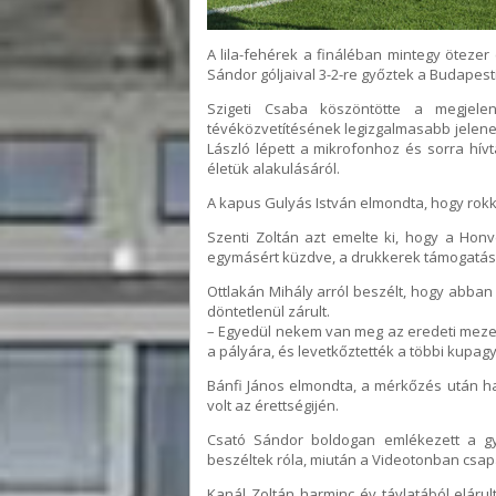
A lila-fehérek a fináléban mintegy ötezer
Sándor góljaival 3-2-re győztek a Budapest
Szigeti Csaba köszöntötte a megjele
tévéközvetítésének legizgalmasabb jelenet
László lépett a mikrofonhoz és sorra hívta
életük alakulásáról.
A kapus Gulyás István elmondta, hogy rokka
Szenti Zoltán azt emelte ki, hogy a Honvé
egymásért küzdve, a drukkerek támogatása
Ottlakán Mihály arról beszélt, hogy abba
döntetlenül zárult.
– Egyedül nekem van meg az eredeti mezem
a pályára, és levetkőztették a többi kupag
Bánfi János elmondta, a mérkőzés után ha
volt az érettségijén.
Csató Sándor boldogan emlékezett a győ
beszéltek róla, miután a Videotonban csapa
Kanál Zoltán harminc év távlatából eláru