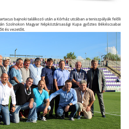
rtacus bajnoki találkozó után a Kórház utcában a teniszpályák felőli
13-án Szolnokon Magyar Népköztársasági Kupa győztes Békéscsabai
it és vezetőit.