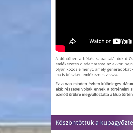
A döntőben a békéscsabai találatokat Cs
emlékezetes diadalt aratva az akkori bajn
olyan közös élményt, amely generációkat k
ma is büszkén emlékeznek vissza.
Ez a nap minden évben különleges dátum a
akik részesei voltak ennek a történelmi si
ezelőtt örökre megváltoztatta a klub történ
Köszöntöttük a kupagyőzte