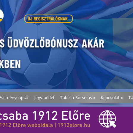
Eseménynaptár
Jegy-bérlet
Tabella-Sorsolás
»
Kapcsolat
»
T