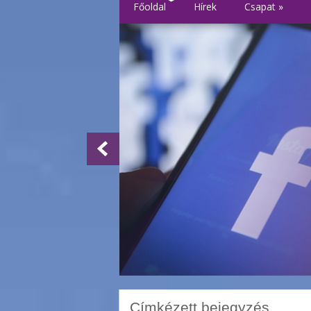
Főoldal
Hírek
Csapat
»
Címkézett bejegyzés