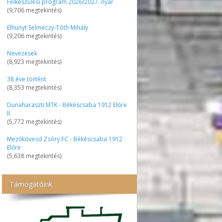
Felkészülési program 2026/2027. nyár
(9,706 megtekintés)
Elhunyt Selmeczy-Tóth Mihály
(9,206 megtekintés)
Nevezések
(8,923 megtekintés)
38 éve történt
(8,353 megtekintés)
Dunaharaszti MTK - Békéscsaba 1912 Előre
II.
(5,772 megtekintés)
Mezőkövesd Zsóry FC - Békéscsaba 1912
Előre
(5,638 megtekintés)
Támogatóink