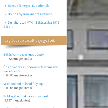
Békés Vármegyei Kupadöntők
Boldog Gyermeknapot kívánunk!
Dunaharaszti MTK – Békéscsaba 1912
Előre II.
Legtöbbet olvasott bejegyzések
Békés Vármegyei Kupadöntők
(11,629 megtekintés)
Élő közvetítés a Kondoros - Mezőmegyer
mérkőzésről
(10,195 megtekintés)
Mikló Roland máshol folytatja
(10,005 megtekintés)
Boldog Gyermeknapot kívánunk!
(9,757 megtekintés)