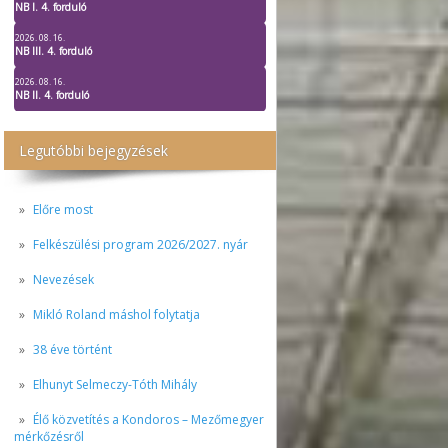
NB I. 4. forduló
2026. 08. 16.
NB III. 4. forduló
2026. 08. 16.
NB II. 4. forduló
Legutóbbi bejegyzések
Előre most
Felkészülési program 2026/2027. nyár
Nevezések
Mikló Roland máshol folytatja
38 éve történt
Elhunyt Selmeczy-Tóth Mihály
Élő közvetítés a Kondoros – Mezőmegyer
mérkőzésről