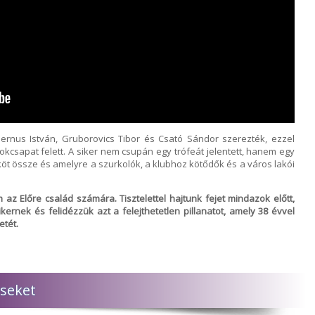
ernus István, Gruborovics Tibor és Csató Sándor szerezték, ezzel
okcsapat felett. A siker nem csupán egy trófeát jelentett, hanem egy
öt össze és amelyre a szurkolók, a klubhoz kötődők és a város lakói
z Előre család számára. Tisztelettel hajtunk fejet mindazok előtt,
kernek és felidézzük azt a felejthetetlen pillanatot, amely 38 évvel
etét.
seket