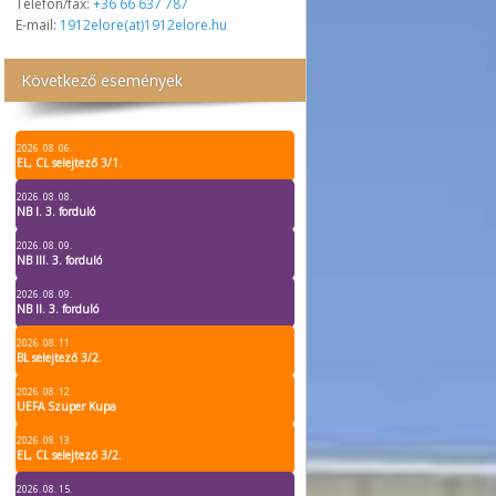
Telefon/fax:
+36 66 637 787
E-mail:
1912elore(at)1912elore.hu
Következő események
2026. 08. 06.
EL, CL selejtező 3/1.
2026. 08. 08.
NB I. 3. forduló
2026. 08. 09.
NB III. 3. forduló
2026. 08. 09.
NB II. 3. forduló
2026. 08. 11.
BL selejtező 3/2.
2026. 08. 12.
UEFA Szuper Kupa
2026. 08. 13.
EL, CL selejtező 3/2.
2026. 08. 15.