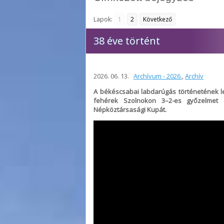
Lapok:
1
2
Következő
38 éve történt
2026. 06. 13.
Archívum - 2026.
,
Archív
A békéscsabai labdarúgás történetének leg
fehérek Szolnokon 3–2-es győzelmet 
Népköztársasági Kupát.