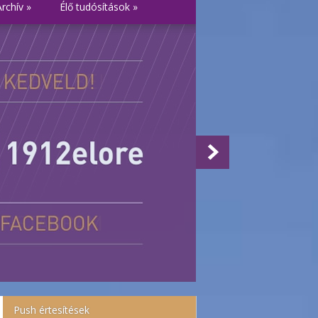
Archív
»
Élő tudósítások
»
Push értesítések