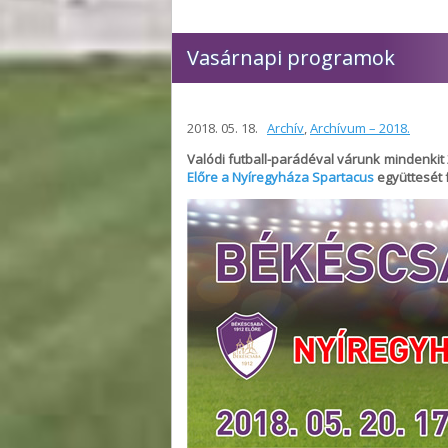
Vasárnapi programok
2018. 05. 18.
Archív
,
Archívum – 2018.
Valódi futball-parádéval várunk mindenkit 
Előre a Nyíregyháza Spartacus
együttesét 