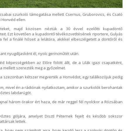
 csabai szurkoló támogatása mellett Csernus, Gruborovics, és Csató
i Honvéd ellen.
nteket, majd közösen néztük a 30 évvel ezelőtti kupadöntő
eit. Ezt követően a kupadöntő tévéközvetítésének riportere, Gulyás
 fel a finálé hőseit a lelátóra, akikkel elbeszélgetett a döntőről és
nt nyugdíjasként él, nyolc gerincműtét után.
d képességekben az Előre fölött állt, de a Lilák igazi csapatként,
 mellett szerezték meg a győzelmet.
n a szezonban kétszer megverték a Honvédot, egy találkozójuk pedig
, mivel én a rádiónak nyilatkoztam, amikor a szurkolók berohantak
yőztes labdarúgót.
jnal három órakor ért haza, de már reggel fél nyolckor a Rózsában
ztes góljára, amelyet Disztl Péternek fejelt és később sokszor
ttársak lettek.
lta, hogy nem számított arra, hogy kezdő lesz a szolnoki döntőn és