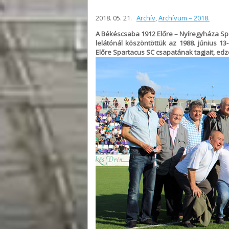
2018. 05. 21.
Archív
,
Archívum – 2018.
A Békéscsaba 1912 Előre – Nyíregyháza Spa
lelátónál köszöntöttük az 1988. június 
Előre Spartacus SC csapatának tagjait, edző