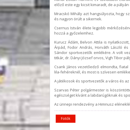
előző este egy kicsit kimaradt, de a pályá
Mracskó Mihály azt hangsúlyozta, hogy sz
és nagyon örült a sikernek.
Csernus István élete legjobb mérkőzésének 
hozzá a győzelemhez.
Kurucz Ádám, Belvon Attila is nyilatkozot
Árpád, Fodor András, Horváth László és V
Sándor sportvezetők emlékére. A volt ve
titkár, dr. Dányi József orvos, Vigh Tibor 
Csank János vezetőedző elmondta, fiatal 
lila-fehéreknél, és most is szívesen emléke
A játékosok és sportvezetők a város és az 
Szarvas Péter polgármester is köszöntött
egészséget kívánt a labdarúgóknak és sp
Az ünnepi rendezvény a Himnusz eléneklés
Fotók