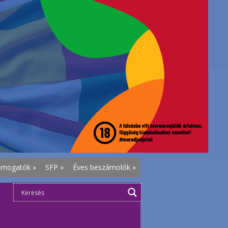
ámogatók
»
SFP
»
Éves beszámolók
»