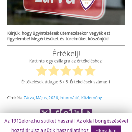
Kérjük, hogy ügyintézéseik ütemezésekor vegyék ezt
figyelembe! Megértésüket és türelmüket köszönjük!
Értékelj!
Kattints egy csillagra az értékeléshez!
Értékelések átlaga:
5
/ 5. Értékelések száma:
1
Címkék:
Zárva
,
Május
,
2026
,
Információ
,
Közlemény
Az 1912elore.hu sütiket használ. Az oldal böngészésével
hozzájárulsz a sütik használatához.
© Békéscsaba 1912 Előre Futball Zrt.
Elfogadom