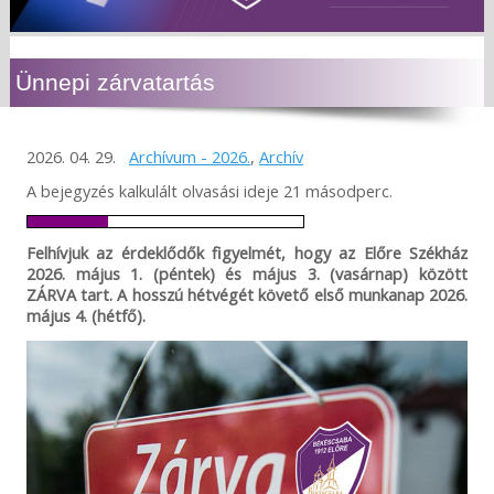
Ünnepi zárvatartás
2026. 04. 29.
Archívum - 2026.
,
Archív
A bejegyzés kalkulált olvasási ideje 21 másodperc.
Felhívjuk az érdeklődők figyelmét, hogy az Előre Székház
2026. május 1. (péntek) és május 3. (vasárnap) között
ZÁRVA tart. A hosszú hétvégét követő első munkanap 2026.
május 4. (hétfő).