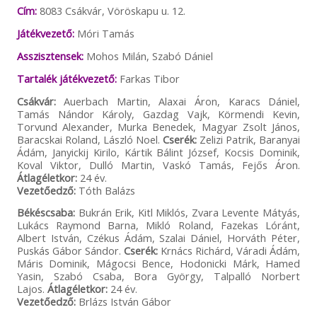
Cím:
8083 Csákvár, Vöröskapu u. 12.
Játékvezető:
Móri Tamás
Asszisztensek:
Mohos Milán, Szabó Dániel
Tartalék játékvezető:
Farkas Tibor
Csákvár:
Auerbach Martin, Alaxai Áron, Karacs Dániel,
Tamás Nándor Károly, Gazdag Vajk, Körmendi Kevin,
Torvund Alexander, Murka Benedek, Magyar Zsolt János,
Baracskai Roland, László Noel.
Cserék:
Zelizi Patrik, Baranyai
Ádám, Janyickij Kirilo, Kártik Bálint József, Kocsis Dominik,
Koval Viktor, Dulló Martin, Vaskó Tamás, Fejős Áron.
Átlagéletkor:
24 év.
Vezetőedző:
Tóth Balázs
Békéscsaba:
Bukrán Erik, Kitl Miklós, Zvara Levente Mátyás,
Lukács Raymond Barna, Mikló Roland, Fazekas Lóránt,
Albert István, Czékus Ádám, Szalai Dániel, Horváth Péter,
Puskás Gábor Sándor.
Cserék:
Krnács Richárd, Váradi Ádám,
Máris Dominik, Mágocsi Bence, Hodonicki Márk, Hamed
Yasin, Szabó Csaba, Bora György, Talpalló Norbert
Lajos.
Átlagéletkor:
24 év.
Vezetőedző:
Brlázs István Gábor