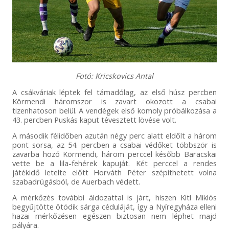
Fotó: Kricskovics Antal
A csákváriak léptek fel támadólag, az első húsz percben
Körmendi háromszor is zavart okozott a csabai
tizenhatoson belül. A vendégek első komoly próbálkozása a
43. percben Puskás kaput tévesztett lövése volt.
A második félidőben azután négy perc alatt eldőlt a három
pont sorsa, az 54. percben a csabai védőket többször is
zavarba hozó Körmendi, három perccel később Baracskai
vette be a lila-fehérek kapuját. Két perccel a rendes
játékidő letelte előtt Horváth Péter szépíthetett volna
szabadrúgásból, de Auerbach védett.
A mérkőzés további áldozattal is járt, hiszen Kitl Miklós
begyűjtötte ötödik sárga céduláját, így a Nyíregyháza elleni
hazai mérkőzésen egészen biztosan nem léphet majd
pályára.