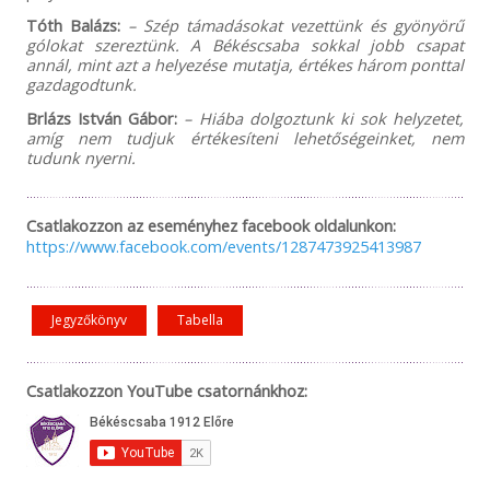
Tóth Balázs:
– Szép támadásokat vezettünk és gyönyörű
gólokat szereztünk. A Békéscsaba sokkal jobb csapat
annál, mint azt a helyezése mutatja, értékes három ponttal
gazdagodtunk.
Brlázs István Gábor:
– Hiába dolgoztunk ki sok helyzetet,
amíg nem tudjuk értékesíteni lehetőségeinket, nem
tudunk nyerni.
Csatlakozzon az eseményhez facebook oldalunkon:
https://www.facebook.com/events/1287473925413987
Jegyzőkönyv
Tabella
Csatlakozzon YouTube csatornánkhoz: