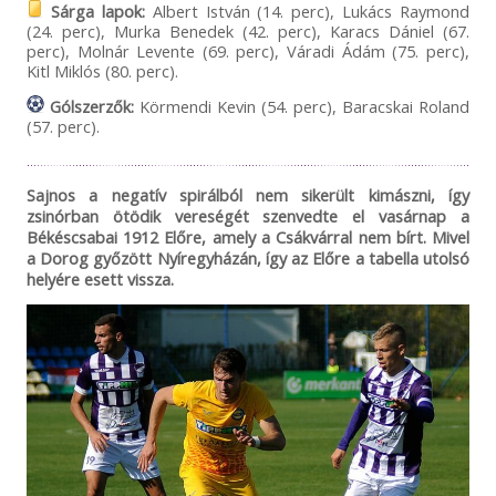
Sárga lapok:
Albert István (14. perc), Lukács Raymond
(24. perc), Murka Benedek (42. perc), Karacs Dániel (67.
perc), Molnár Levente (69. perc), Váradi Ádám (75. perc),
Kitl Miklós (80. perc).
Gólszerzők:
Körmendi Kevin (54. perc), Baracskai Roland
(57. perc).
Sajnos a negatív spirálból nem sikerült kimászni, így
zsinórban ötödik vereségét szenvedte el vasárnap a
Békéscsabai 1912 Előre, amely a Csákvárral nem bírt. Mivel
a Dorog győzött Nyíregyházán, így az Előre a tabella utolsó
helyére esett vissza.