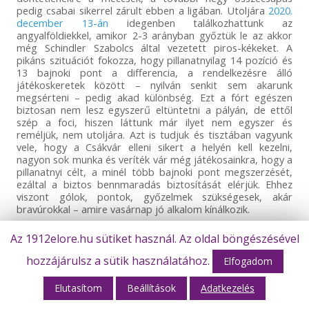
pedig csabai sikerrel zárult ebben a ligában. Utoljára
2020.
december 13-án
idegenben találkozhattunk az
angyalföldiekkel, amikor 2-3 arányban győztük le az akkor
még Schindler Szabolcs által vezetett piros-kékeket. A
pikáns szituációt fokozza, hogy pillanatnyilag 14 pozíció és
13 bajnoki pont a differencia, a rendelkezésre álló
játékoskeretek között – nyilván senkit sem akarunk
megsérteni – pedig akad különbség. Ezt a fórt egészen
biztosan nem lesz egyszerű eltüntetni a pályán, de ettől
szép a foci, hiszen láttunk már ilyet nem egyszer és
reméljük, nem utoljára. Azt is tudjuk és tisztában vagyunk
vele, hogy a Csákvár elleni sikert a helyén kell kezelni,
nagyon sok munka és veríték vár még játékosainkra, hogy a
pillanatnyi célt, a minél több bajnoki pont megszerzését,
ezáltal a biztos bennmaradás biztosítását elérjük. Ehhez
viszont gólok, pontok, győzelmek szükségesek, akár
bravúrokkal – amire vasárnap jó alkalom kínálkozik.
Következő ellenfelünk tavaly egy hajszállal lemaradt a
Az 1912elore.hu sütiket használ. Az oldal böngészésével
feljutásról, illetve visszajutásról, az idén pedig újra
nekifutott a feladatnak úgy, hogy keretük talán az előző
hozzájárulsz a sütik használatához.
Elfogadom
idényhez képest is tovább erősödött – pedig már akkor
sem volt piskóta. Több ex-csabai játékos (Uram János,
Elutasítom
Beállítások
Adatkezelés
Birtalan Botond, Viczián Ádám, Otigba Kenneth, Silye Erik)
mellett nyáron
leigazolták
Varga Donátot (SC Heerenveer),