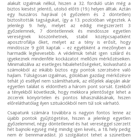
alakult izgalmak nélkül, hiszen a 32. forduló után még a
biztos kiesést jelentő, utolsó előtti (19.) helyen álltak. Aztán
egy huszáros hajrával (4 győzelem és 2 döntetlen)
biztosították tagságukat, így a 13. pozícióban végeztek. A
jelenlegi 9. hely, melyet az eddig megszerzett 3
győzelemnek, 7 döntetlennek és mindössze egyetlen
vereségnek köszönhetnek, stabil középcsapatként
aposztrofálja őket, melyet az a tény is erősít, hogy
mindössze 9 gólt kaptak – ez egyébként a mezőnyben a
harmadik legkevesebb. A védelmük tehát igen szilárd és
igyekeznek mindenféle kockázatot mellőzni mérkőzéseiken.
Minimalizálva az esetleges hibalehetőségeket, kiolvasható a
számokból az inkább biztos egy pontok szerzésére való
hajlam. Túlságosan izgalmas, gólokban gazdag mérkőzésre
tehát jó eséllyel nem számíthatunk, az előjelek alapján akár
egyetlen találat is eldöntheti a három pont sorsát. Ezekből
a tényekből következik, hogy mekkora jelentősége lehet a
ziccerek könyörtelen és pontos kihasználásának, hiszen
előreláthatólag ilyen szituációkból nem túl sok várható.
Csapatunk számára továbbra is nagyon fontos lenne az
újabb pontok gyűjtögetése, hiszen a jelenlegi egyetlen
győzelemmel, négy döntetlennel és hat vereséggel szerzett
hét bajnoki egység még mindig igen kevés, a 18. hely pedig
nem ér bennmaradást. Jó szolgálatot tehet a szünetben