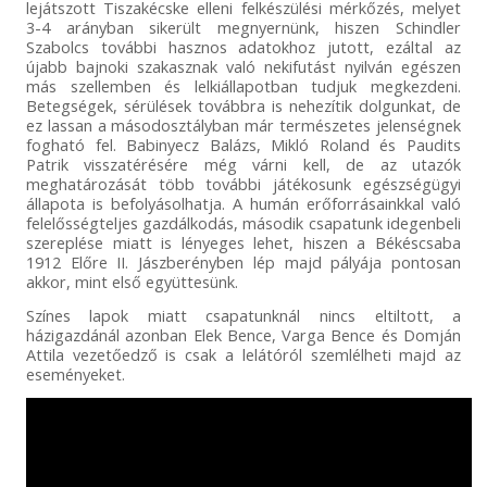
lejátszott Tiszakécske elleni felkészülési mérkőzés, melyet
3-4 arányban sikerült megnyernünk, hiszen Schindler
Szabolcs további hasznos adatokhoz jutott, ezáltal az
újabb bajnoki szakasznak való nekifutást nyilván egészen
más szellemben és lelkiállapotban tudjuk megkezdeni.
Betegségek, sérülések továbbra is nehezítik dolgunkat, de
ez lassan a másodosztályban már természetes jelenségnek
fogható fel. Babinyecz Balázs, Mikló Roland és Paudits
Patrik visszatérésére még várni kell, de az utazók
meghatározását több további játékosunk egészségügyi
állapota is befolyásolhatja. A humán erőforrásainkkal való
felelősségteljes gazdálkodás, második csapatunk idegenbeli
szereplése miatt is lényeges lehet, hiszen a Békéscsaba
1912 Előre II. Jászberényben lép majd pályája pontosan
akkor, mint első együttesünk.
Színes lapok miatt csapatunknál nincs eltiltott, a
házigazdánál azonban Elek Bence, Varga Bence és Domján
Attila vezetőedző is csak a lelátóról szemlélheti majd az
eseményeket.