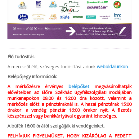
Élő tudósítás:
A meccsről élő, szöveges tudósítást adunk
weboldalunkon
.
Belépőjegy információk:
A mérkőzésre érvényes
belépőket
megvásárolhatják
elővételben az Előre Székház ügyfélszolgálati irodájában
munkanapokon 08:00 és 16:00 óra között, valamint a
mérkőzés előtt a pénztáraknál is. A hazai pénztárak 15:00
órakor, a vendég pénztár 16:00 órakor nyit. A fizetés
készpénzzel vagy bankkártyával egyaránt lehetséges.
A büfék 16:00 órától szolgálják ki vendégeinket.
FELHÍVJUK FIGYELMÜKET, HOGY KIZÁRÓLAG A FEDETT