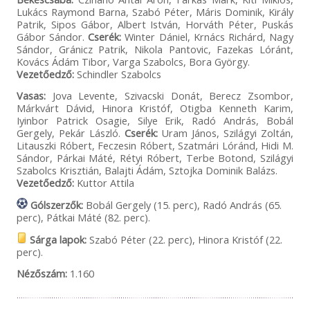
Lukács Raymond Barna, Szabó Péter, Máris Dominik, Király
Patrik, Sipos Gábor, Albert István, Horváth Péter, Puskás
Gábor Sándor.
Cserék:
Winter Dániel, Krnács Richárd, Nagy
Sándor, Gránicz Patrik, Nikola Pantovic, Fazekas Lóránt,
Kovács Ádám Tibor, Varga Szabolcs, Bora György.
Vezetőedző:
Schindler Szabolcs
Vasas:
Jova Levente, Szivacski Donát, Berecz Zsombor,
Márkvárt Dávid, Hinora Kristóf, Otigba Kenneth Karim,
Iyinbor Patrick Osagie, Silye Erik, Radó András, Bobál
Gergely, Pekár László.
Cserék:
Uram János, Szilágyi Zoltán,
Litauszki Róbert, Feczesin Róbert, Szatmári Lóránd, Hidi M.
Sándor, Párkai Máté, Rétyi Róbert, Terbe Botond, Szilágyi
Szabolcs Krisztián, Balajti Ádám, Sztojka Dominik Balázs.
Vezetőedző:
Kuttor Attila
Gólszerzők:
Bobál Gergely (15. perc), Radó András (65.
perc), Pátkai Máté (82. perc).
Sárga lapok:
Szabó Péter (22. perc), Hinora Kristóf (22.
perc).
Nézőszám:
1.160