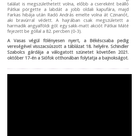
találat is megszülethetett volna, előbb a csereként beálló
Pátkai pörgette a labdát a jobb oldali kapufára, majd
Farkas hibája után Radó András emelte volna át Czinanót,
aki bravúrral védett. A hajrában csak megszületett a
harmadik angyalföldi gól: egy sakk-matt akciót Pátkai Máté
fejezett be góllal a 82. percben (0-3).
A Vasas végül fölényesen nyert, a Békéscsaba pedig
vereségével visszacsúszott a táblázat 18. helyére. Schindler
Szabolcs gárdája a válogatott szünetet követően 2021.
október 17-én a Siófok otthonában folytatja a bajnokságot.