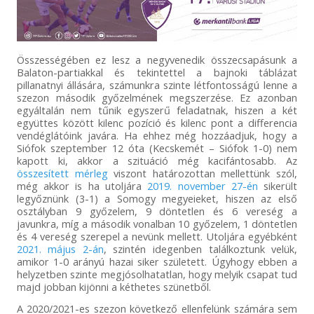
Összességében ez lesz a negyvenedik összecsapásunk a
Balaton-partiakkal és tekintettel a bajnoki táblázat
pillanatnyi állására, számunkra szinte létfontosságú lenne a
szezon második győzelmének megszerzése. Ez azonban
egyáltalán nem tűnik egyszerű feladatnak, hiszen a két
együttes között kilenc pozíció és kilenc pont a differencia
vendéglátóink javára. Ha ehhez még hozzáadjuk, hogy a
Siófok szeptember 12 óta (Kecskemét – Siófok 1-0) nem
kapott ki, akkor a szituáció még kacifántosabb. Az
összesített mérleg
viszont határozottan mellettünk szól,
még akkor is ha utoljára
2019. november 27-én
sikerült
legyőznünk (3-1) a Somogy megyeieket, hiszen az első
osztályban 9 győzelem, 9 döntetlen és 6 vereség a
javunkra, míg a második vonalban 10 győzelem, 1 döntetlen
és 4 vereség szerepel a nevünk mellett. Utoljára egyébként
2021. május 2-án
, szintén idegenben találkoztunk velük,
amikor 1-0 arányú hazai siker született. Úgyhogy ebben a
helyzetben szinte megjósolhatatlan, hogy melyik csapat tud
majd jobban kijönni a kéthetes szünetből.
A 2020/2021-es szezon következő ellenfelünk számára sem