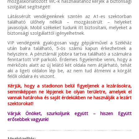
mozgáskorlátozott WC-k használatához kérjék a biztonsági
szolgálat segítségét!
Látássérült vendégeinknek szintén az A1-es szektorban
található ülőhely nélküli – mozgássérült – helyeket
javasoljuk. Mobil székeket tudunk itt biztosítani, melyeket a
biztonsági szolgálattól igényelhetnek.
VIP vendégeink gyalogosan vagy gépjárművel a Székház
után balra található, 5-ös számú kapun érkezhetnek a
helyszínre. A pénztárnál jobbra tartva található a számukra
fenntartott VIP parkoló. Érdemes figyelembe venni, hogy a
mérkőzés alatt az új lelátó két oldala nem átjárható, tehát
aki a ligeti oldalon lép be, az nem tud átmenni a körgát
felőli oldalra és viszont.
Kérjük, hogy a stadionon belül figyeljenek a lezárásokra,
semmiképpen ne lépjenek be olyan területre, amelyek el
vannak határolva és saját érdekükben ne használják a lezárt
szektorokat!
Várjuk Önöket, szurkoljunk együtt – hiszen Együtt
erősebbek vagyunk!
Megközelítés: