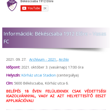
Információk: Békéscsaba 1912 Előre – Vasas
FC
2021. 09. 27.
Archívum - 2021.
,
Archív
Időpont:
2021. október 3. (vasárnap) 17:00 óra
Helyszín:
Kórház utcai Stadion
(centerpálya)
Cím:
5600 Békéscsaba, Kórház utca 6.
BELÉPÉS 18 ÉVEN FELÜLIEKNEK CSAK VÉDETTSÉGI
IGAZOLVÁNNYAL, VAGY AZ AZT HELYETTESÍTŐ EESZT
APPLIKÁCIÓVAL!