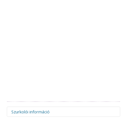
Szurkolói információ
Figyelem! Felhívjuk figyelmüket, hogy az idegenbeli