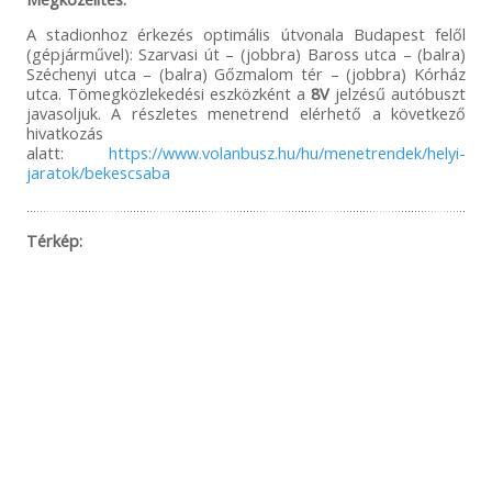
A stadionhoz érkezés optimális útvonala Budapest felől
(gépjárművel): Szarvasi út – (jobbra) Baross utca – (balra)
Széchenyi utca – (balra) Gőzmalom tér – (jobbra) Kórház
utca. Tömegközlekedési eszközként a
8V
jelzésű autóbuszt
javasoljuk. A részletes menetrend elérhető a következő
hivatkozás
alatt:
https://www.volanbusz.hu/hu/menetrendek/helyi-
jaratok/bekescsaba
Térkép: