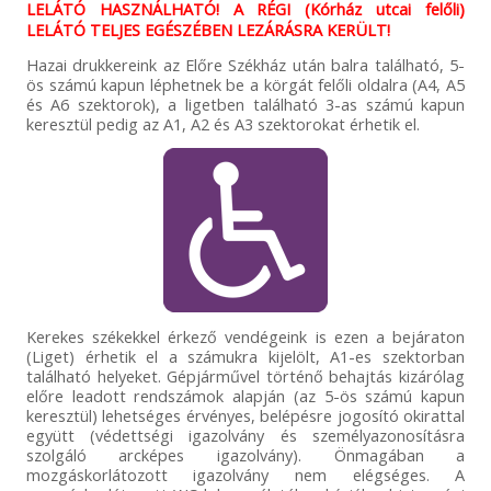
LELÁTÓ HASZNÁLHATÓ! A RÉGI (Kórház utcai felőli)
LELÁTÓ TELJES EGÉSZÉBEN LEZÁRÁSRA KERÜLT!
Hazai drukkereink az Előre Székház után balra található, 5-
ös számú kapun léphetnek be a körgát felőli oldalra (A4, A5
és A6 szektorok), a ligetben található 3-as számú kapun
keresztül pedig az A1, A2 és A3 szektorokat érhetik el.
Kerekes székekkel érkező vendégeink is ezen a bejáraton
(Liget) érhetik el a számukra kijelölt, A1-es szektorban
található helyeket. Gépjárművel történő behajtás kizárólag
előre leadott rendszámok alapján (az 5-ös számú kapun
keresztül) lehetséges érvényes, belépésre jogosító okirattal
együtt (védettségi igazolvány és személyazonosításra
szolgáló arcképes igazolvány). Önmagában a
mozgáskorlátozott igazolvány nem elégséges. A