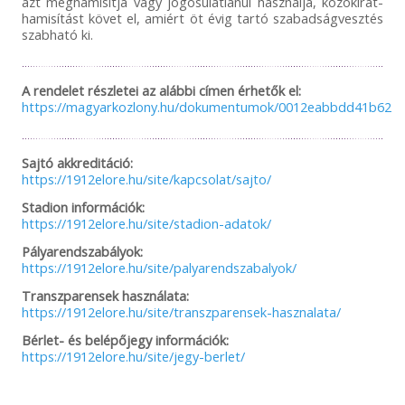
azt meghamisítja vagy jogosulatlanul használja, közokirat-
hamisítást követ el, amiért öt évig tartó szabadságvesztés
szabható ki.
A rendelet részletei az alábbi címen érhetők el:
https://magyarkozlony.hu/dokumentumok/0012eabbdd41b6254
Sajtó akkreditáció:
https://1912elore.hu/site/kapcsolat/sajto/
Stadion információk:
https://1912elore.hu/site/stadion-adatok/
Pályarendszabályok:
https://1912elore.hu/site/palyarendszabalyok/
Transzparensek használata:
https://1912elore.hu/site/transzparensek-hasznalata/
Bérlet- és belépőjegy információk:
https://1912elore.hu/site/jegy-berlet/