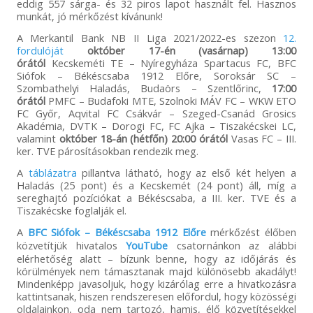
eddig 557 sárga- és 32 piros lapot használt fel. Hasznos
munkát, jó mérkőzést kívánunk!
A Merkantil Bank NB II Liga 2021/2022-es szezon
12.
fordulóját
október 17-én (vasárnap) 13:00
órától
Kecskeméti TE – Nyíregyháza Spartacus FC, BFC
Siófok – Békéscsaba 1912 Előre, Soroksár SC –
Szombathelyi Haladás, Budaörs – Szentlőrinc,
17:00
órától
PMFC – Budafoki MTE, Szolnoki MÁV FC – WKW ETO
FC Győr, Aqvital FC Csákvár – Szeged-Csanád Grosics
Akadémia, DVTK – Dorogi FC, FC Ajka – Tiszakécskei LC,
valamint
október 18-án (hétfőn) 20:00 órától
Vasas FC – III.
ker. TVE párosításokban rendezik meg.
A
táblázatra
pillantva látható, hogy az első két helyen a
Haladás (25 pont) és a Kecskemét (24 pont) áll, míg a
sereghajtó pozíciókat a Békéscsaba, a III. ker. TVE és a
Tiszakécske foglalják el.
A
BFC Siófok – Békéscsaba 1912 Előre
mérkőzést élőben
közvetítjük hivatalos
YouTube
csatornánkon az alábbi
elérhetőség alatt – bízunk benne, hogy az időjárás és
körülmények nem támasztanak majd különösebb akadályt!
Mindenképp javasoljuk, hogy kizárólag erre a hivatkozásra
kattintsanak, hiszen rendszeresen előfordul, hogy közösségi
oldalainkon, oda nem tartozó, hamis, élő közvetítésekkel