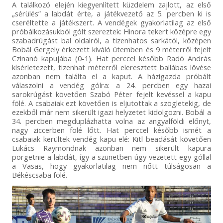
A találkozó elején kiegyenlített küzdelem zajlott, az első
„sérülés” a labdát érte, a játékvezető az 5. percben ki is
cseréltette a játékszert. A vendégek gyakorlatilag az első
próbálkozásukból gólt szereztek: Hinora tekert középre egy
szabadrúgást bal oldalról, a tizenhatos sarkától, középen
Bobál Gergely érkezett kiváló ütemben és 9 méterről fejelt
Czinanó kapujába (0-1). Hat perccel később Radó András
kísérletezett, tizenhat méterről eleresztett ballábas lövése
azonban nem találta el a kaput. A házigazda próbált
válaszolni a vendég gólra: a 24. percben egy hazai
sarokrúgást követően Szabó Péter fejelt kevéssel a kapu
fölé. A csabaiak ezt követően is eljutottak a szögletekig, de
ezekből már nem sikerült igazi helyzetet kidolgozni. Bobál a
34. percben megduplázhatta volna az angyalföldi előnyt,
nagy ziccerben fölé lőtt. Hat perccel később ismét a
csabaiak kerültek vendég kapu elé: Kitl beadását követően
Lukács Raymondnak azonban nem sikerült kapura
pörgetnie a labdát, így a szünetben úgy vezetett egy góllal
a Vasas, hogy gyakorlatilag nem nőtt túlságosan a
Békéscsaba fölé.