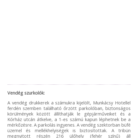
Vendég szurkolók:
A vendég drukkerek a számukra kijelölt, Munkácsy Hotellel
ferdén szemben található őrzött parkolóban, biztonságos
körülmények között állíthatják le gépjárműveiket és a
Kórház utcán átkelve, a 1-es számú kapun léphetnek be a
mérkőzésre. A parkolás ingyenes. A vendég szektorban büfé
üzemel és mellékhelyiségek is biztosítottak. A tribün
megnyitott részén 216 ülőhely (fehér színű) áll