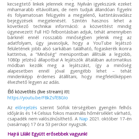
kecsegtető linkek jelennek meg. Nyilván igyekszünk ezeket
mihamarabb eltávolítani, de nem tudjuk állandóan figyelni
és folyamatosan felügyelni a megjelenő, kattintásvadász
bejegyzések megjelenését. Szintén hasznos lehet a
következő technikai információ: a közvetítést mindig
úgynevezett Full HD felbontásban adjuk, tehát amennyiben
bárkinél ennél rosszabb minőségben jelenik meg az
adatfolyam, úgy javasoljuk, hogy a YouTube lejátszó
felületének jobb alsó sarkában található, fogaskerék ikonra
kattintva, a “Minőség” menüpontban állítsák a legjobb,
1080p jelzésű állapotba! A lejátszók általában automatikus
módban kezdik meg a lejátszást, így a minőség
alapesetben ennél jóval gyengébb lehet – tehát
mindenképp érdemes átállítani, hogy megfelelőképpen
élvezhető legyen az adás.
Élő közvetítés (live stream) itt:
https://youtu.be/F8kZsfE8GIo
Az
előrejelzés
szerint Siófok térségében gyengén felhős
időjárás és 14 Celsius fokos maximális hőmérséklet várható,
csapadék nem valószínűsíthető. A
Nap
2021. október 17-én
(vasárnap) 17 óra 53 perckor nyugszik.
Hajrá Lilák! Együtt erősebbek vagyunk!