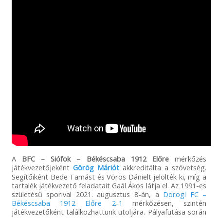
A
BFC – Siófok – Békéscsaba 1912 Előre
mérkőzés
játékvezetőjeként
Görög Máriót
akkreditálta a szövetség.
Segítőiként Bede Tamást és Vörös Dánielt jelölték ki, míg a
tartalék játékvezető feladatait Gaál Ákos látja el. Az 1991-es
születésű sporival 2021. augusztus 8-án, a
Dorogi FC –
Békéscsaba 1912 Előre 2-1
mérkőzésen, szintén
játékvezetőként találkozhattunk utoljára. Pályafutása során