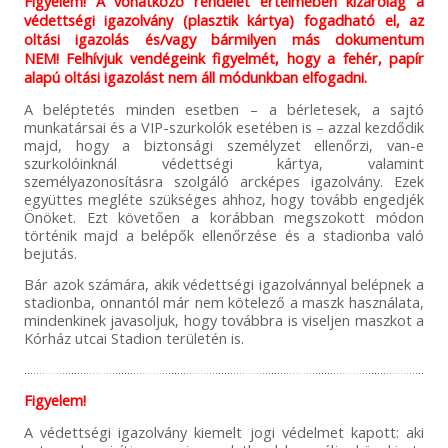
Figyelem! A vonatkozó rendelet értelmében kizárólag a
védettségi igazolvány (plasztik kártya) fogadható el, az
oltási igazolás és/vagy bármilyen más dokumentum
NEM! Felhívjuk vendégeink figyelmét, hogy a fehér, papír
alapú oltási igazolást nem áll módunkban elfogadni.
A beléptetés minden esetben – a bérletesek, a sajtó
munkatársai és a VIP-szurkolók esetében is – azzal kezdődik
majd, hogy a biztonsági személyzet ellenőrzi, van-e
szurkolóinknál védettségi kártya, valamint
személyazonosításra szolgáló arcképes igazolvány. Ezek
együttes megléte szükséges ahhoz, hogy tovább engedjék
Önöket. Ezt követően a korábban megszokott módon
történik majd a belépők ellenőrzése és a stadionba való
bejutás.
Bár azok számára, akik védettségi igazolvánnyal belépnek a
stadionba, onnantól már nem kötelező a maszk használata,
mindenkinek javasoljuk, hogy továbbra is viseljen maszkot a
Kórház utcai Stadion területén is.
Figyelem!
A védettségi igazolvány kiemelt jogi védelmet kapott: aki