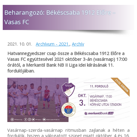
Beharangozó: Békéscsaba 1912 Előre –
Vasas FC
2021. 10. 01.
Archívum - 2021.
,
Archív
Hatvannegyedszer csap össze a Békéscsaba 1912 Előre a
Vasas FC együttesével 2021 október 3-án (vasárnap) 17:00
órától, a Merkantil Bank NB II Liga idei kiírásának 11.
fordulójában.
Vasárnap-szerda-vasárnap ritmusban zajlanak a héten a
fordulók, hiszen a válogatott szünet miatt október 4 és 16.