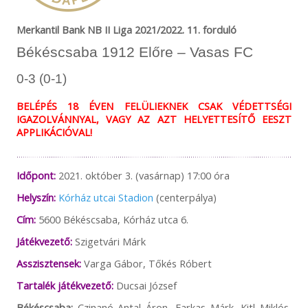
Merkantil Bank NB II Liga 2021/2022. 11. forduló
Békéscsaba 1912 Előre – Vasas FC
0-3 (0-1)
BELÉPÉS 18 ÉVEN FELÜLIEKNEK CSAK VÉDETTSÉGI
IGAZOLVÁNNYAL, VAGY AZ AZT HELYETTESÍTŐ EESZT
APPLIKÁCIÓVAL!
Időpont:
2021. október 3. (vasárnap) 17:00 óra
Helyszín:
Kórház utcai Stadion
(centerpálya)
Cím:
5600 Békéscsaba, Kórház utca 6.
Játékvezető:
Szigetvári Márk
Asszisztensek:
Varga Gábor, Tőkés Róbert
Tartalék játékvezető:
Ducsai József
Békéscsaba:
Czinanó Antal Áron, Farkas Márk, Kitl Miklós,