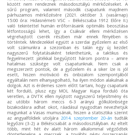
között nem rendeznek másodosztályú mérkőzéseket. A
sűrű program, valamint második csapatunk majdnem
párhuzamos mérkőzésére (2021. október 3. (vasárnap)
15:00 óra: Hidasnémeti VSC – Békéscsaba 1912 Előre II.)
való tekintettel humán erőforrásaink optimális beosztása
létfontosságú lehet, így a Csákvár elleni mérkőzésen
végrehajtott cserék részben már ennek fényében is
történtek. Mindezekkel együtt a szerdai győzelem az első
volt számunkra a szezonban és talán egy új kezdet
nagyszerű folytatásaként tekinthetünk, a taktikus és
fegyelmezett játékkal begyűjtött három pontra – amire
hatalmas szüksége volt csapatunknak. Nem csak a
megszerzett pontok, de a győzelem és a siker íze is jól
esett, hiszen motiváció és önbizalom szempontjából
egyáltalán nem elhanyagolható, ha ilyen módon alakulnak a
dolgok. Azt is érdemes szem előtt tartani, hogy csapatunk
két forduló, plusz egy MOL Magyar Kupa forduló óta
veretlen, a DVTK ellen nyújtott nagyszerű teljesítmény és
az utóbbi három meccs 6-3 arányú gólkülönbsége
bizakodásra adhat okot, ráadásul nyugodtan nevezhetjük
magunkat a Vasas mumusának, hiszen a statisztika szerint
az angyalföldiek utoljára
2014. szeptember 20-án
tudták
legyőzni (3-2) a Békéscsabát a másodosztályban. Az eltelt
több, mint hét év alatt három alkalommal végződtek
döntetlenekre a meccsek, a további négy összecsapás