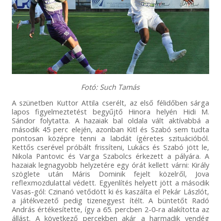
Fotó: Such Tamás
A szünetben Kuttor Attila cserélt, az első félidőben sárga
lapos figyelmeztetést begyűjtő Hinora helyén Hidi M.
Sándor folytatta. A hazaiak bal oldala vált aktívabbá a
második 45 perc elején, azonban Kitl és Szabó sem tudta
pontosan középre tenni a labdát ígéretes szituációból.
Kettős cserével próbált frissíteni, Lukács és Szabó jött le,
Nikola Pantovic és Varga Szabolcs érkezett a pályára. A
hazaiak legnagyobb helyzetére egy órát kellett várni: Király
szöglete után Máris Dominik fejelt közelről, Jova
reflexmozdulattal védett. Egyenlítés helyett jött a második
Vasas-gól: Czinanó vetődött ki és kaszálta el Pekár Lászlót,
a játékvezető pedig tizenegyest ítélt. A büntetőt Radó
András értékesítette, így a 65. percben 2-0-ra alakította az
állást. A következő percekben akár a harmadik vendég