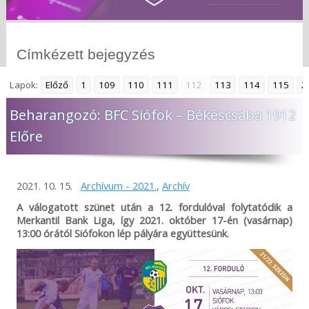
Címkézett bejegyzés
Lapok:
Előző
1
109
110
111
112
113
114
115
2
Beharangozó: BFC Siófok – Békéscsaba 1912
Előre
2021. 10. 15.
Archívum - 2021.
,
Archív
A válogatott szünet után a 12. fordulóval folytatódik a
Merkantil Bank Liga, így 2021. október 17-én (vasárnap)
13:00 órától Siófokon lép pályára együttesünk.