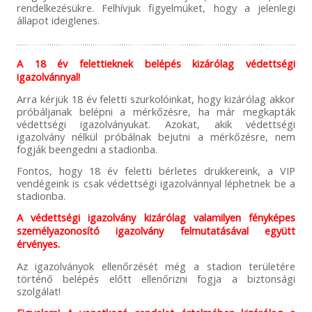
rendelkezésükre. Felhívjuk figyelmüket, hogy a jelenlegi
állapot ideiglenes.
A 18 év felettieknek belépés kizárólag védettségi
igazolvánnyal!
Arra kérjük 18 év feletti szurkolóinkat, hogy kizárólag akkor
próbáljanak belépni a mérkőzésre, ha már megkapták
védettségi igazolványukat. Azokat, akik védettségi
igazolvány nélkül próbálnak bejutni a mérkőzésre, nem
fogják beengedni a stadionba.
Fontos, hogy 18 év feletti bérletes drukkereink, a VIP
vendégeink is csak védettségi igazolvánnyal léphetnek be a
stadionba.
A védettségi igazolvány kizárólag valamilyen fényképes
személyazonosító igazolvány felmutatásával együtt
érvényes.
Az igazolványok ellenőrzését még a stadion területére
történő belépés előtt ellenőrizni fogja a biztonsági
szolgálat!