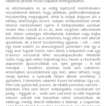
találattal járultak hozzá csapatuk boldogulásához.
Az előzményekre és az eddig lejátszott mérkőzésekre
visszatekintve látható, hogy játékban, játékosállományban
hozzávetőleg megvagyunk, tehát ki tudjuk dolgozni azt a
néhány lehetőséget-ziccert, melyek értékesítésével simán
lehetne mérkőzéseket nyerni. A befejezésekbe azonban
rendre hiba csúszik és ez az, amin sürgősen változtatunk
kell, ebben szükséges előrelépnünk, különben nagy bajba
kerülhetünk. Nyilván az is ismeretes, hogy előre nem sikerült
igazolnunk, de a keret hozzávetőleg ugyanaz – sőt -, mint
egy évvel ezelőtt. Az elvesztegetett pontokért már így is
nagy árat fogunk fizetni, mert ebből a helyzetből csak egy
bravúros sorozattal lehet visszakapaszkodni. Mindenki
tudta, hogy igen nehéz bajnokság lesz, hiszen a résztvevők
alapvetően aposztrofálták ezt, ilyen gyenge – ki kell
mondjuk – kezdésre azonban senki sem számított.
Amennyiben visszatekintünk egy évet, akkor látható, hogy
tavaly ilyenkor a nyolcadik helyen álltunk veretlenül, 2
győzelem, 3 döntetlen, valamint 9 pont birtokában. Egy szó,
mint száz győzni kell, pontot, de inkább pontokat szerezni –
különben soha nem látott mélységekbe csúszhatunk! Ezt
pedig – higgyék el – senki sem szeretné! Az idők folyamán
sokszor voltunk már hasonlóan nehéz szituációban, de
valahogy mindig sikerült kilábalnia a klubnak, a csapatnak,