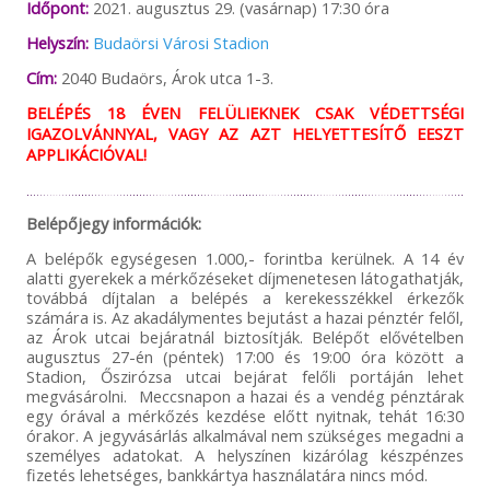
Időpont:
2021. augusztus 29. (vasárnap) 17:30 óra
Helyszín:
Budaörsi Városi Stadion
Cím:
2040 Budaörs, Árok utca 1-3.
BELÉPÉS 18 ÉVEN FELÜLIEKNEK CSAK VÉDETTSÉGI
IGAZOLVÁNNYAL, VAGY AZ AZT HELYETTESÍTŐ EESZT
APPLIKÁCIÓVAL!
Belépőjegy információk:
A belépők egységesen 1.000,- forintba kerülnek. A 14 év
alatti gyerekek a mérkőzéseket díjmenetesen látogathatják,
továbbá díjtalan a belépés a kerekesszékkel érkezők
számára is. Az akadálymentes bejutást a hazai pénztér felől,
az Árok utcai bejáratnál biztosítják. Belépőt elővételben
augusztus 27-én (péntek) 17:00 és 19:00 óra között a
Stadion, Őszirózsa utcai bejárat felőli portáján lehet
megvásárolni. Meccsnapon a hazai és a vendég pénztárak
egy órával a mérkőzés kezdése előtt nyitnak, tehát 16:30
órakor. A jegyvásárlás alkalmával nem szükséges megadni a
személyes adatokat. A helyszínen kizárólag készpénzes
fizetés lehetséges, bankkártya használatára nincs mód.