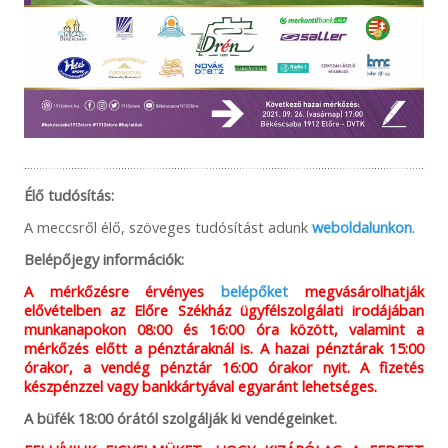
Élő tudósítás:
A meccsről élő, szöveges tudósítást adunk
weboldalunkon
.
Belépőjegy információk:
A mérkőzésre érvényes
belépőket
megvásárolhatják
elővételben az Előre Székház ügyfélszolgálati irodájában
munkanapokon 08:00 és 16:00 óra között, valamint a
mérkőzés előtt a pénztáraknál is. A hazai pénztárak 15:00
órakor, a vendég pénztár 16:00 órakor nyit. A fizetés
készpénzzel vagy bankkártyával egyaránt lehetséges.
A büfék 18:00 órától szolgálják ki vendégeinket.