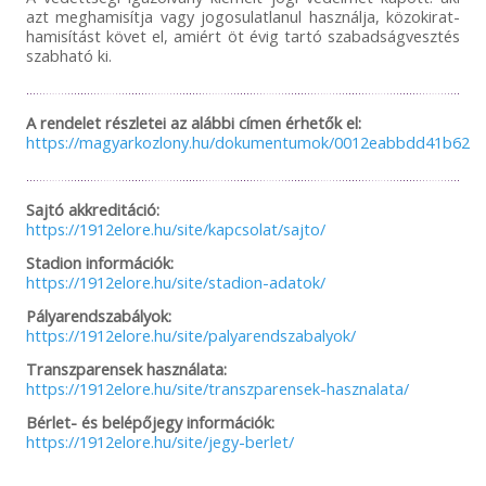
azt meghamisítja vagy jogosulatlanul használja, közokirat-
hamisítást követ el, amiért öt évig tartó szabadságvesztés
szabható ki.
A rendelet részletei az alábbi címen érhetők el:
https://magyarkozlony.hu/dokumentumok/0012eabbdd41b6254
Sajtó akkreditáció:
https://1912elore.hu/site/kapcsolat/sajto/
Stadion információk:
https://1912elore.hu/site/stadion-adatok/
Pályarendszabályok:
https://1912elore.hu/site/palyarendszabalyok/
Transzparensek használata:
https://1912elore.hu/site/transzparensek-hasznalata/
Bérlet- és belépőjegy információk:
https://1912elore.hu/site/jegy-berlet/