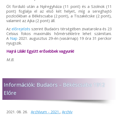
Öt forduló után a Nyíregyháza (11 pont) és a Szolnok (11
pont) foglalja el az első két helyet, míg a sereghajtó
pozíciókban a Békéscsaba (2 pont), a Tiszakécske (2 pont),
valamint az Ajka (2 pont) áll.
Az
előrejelzés
szerint Budaörs térségében zivatarokra és 23
Celsius fokos maximális hőmérsékletre lehet számítani.
A
Nap
2021. augusztus 29-én (vasárnap) 19 óra 31 perckor
nyugszik.
Hajrá Lilák! Együtt erősebbek vagyunk!
M.B.
Információk: Budaörs – Békéscsaba 1912
Előre
2021. 08. 26.
Archívum - 2021.
,
Archív