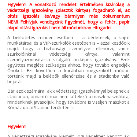
Figyelem! A vonatkozó rendelet értelmében kizárólag a
védettségi igazolvány (plasztik kártya) fogadható el, az
oltási igazolás és/vagy bármilyen más dokumentum
NEM! Felhívjuk vendégeink figyelmét, hogy a fehér, papír
alapú oltási igazolást nem áll módunkban elfogadni.
A beléptetés minden esetben – a bérletesek, a sajtó
munkatársai és a VIP-szurkolók esetében is – azzal kezdődik
majd, hogy a biztonsági személyzet ellenőrzi, van-e
szurkolóinknál védettségi kártya, valamint
személyazonosításra szolgáló arcképes igazolvány. Ezek
együttes megléte szükséges ahhoz, hogy tovább engedjék
Önöket. Ezt követően a korábban megszokott módon
történik majd a belépők ellenőrzése és a stadionba való
bejutás.
Bár azok számára, akik védettségi igazolvánnyal belépnek a
stadionba, onnantól már nem kötelező a maszk használata,
mindenkinek javasoljuk, hogy továbbra is viseljen maszkot a
Kórház utcai Stadion területén is.
Figyelem!
A védettségi igazolvány kiemelt jogi védelmet kapott: aki