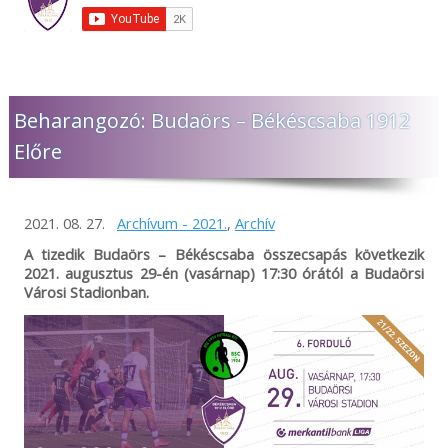
Beharangozó: Budaörs – Békéscsaba 1912
Előre
2021. 08. 27.
Archívum - 2021.
,
Archív
A tizedik Budaörs – Békéscsaba összecsapás következik
2021. augusztus 29-én (vasárnap) 17:30 órától a Budaörsi
Városi Stadionban.