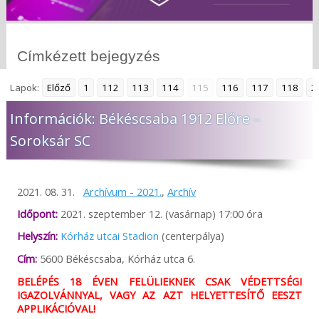
Címkézett bejegyzés
Lapok:
Előző
1
112
113
114
115
116
117
118
2
Információk: Békéscsaba 1912 Előre –
Soroksár SC
2021. 08. 31.
Archívum - 2021.
,
Archív
Időpont:
2021. szeptember 12. (vasárnap) 17:00 óra
Helyszín:
Kórház utcai Stadion
(centerpálya)
Cím:
5600 Békéscsaba, Kórház utca 6.
BELÉPÉS 18 ÉVEN FELÜLIEKNEK CSAK VÉDETTSÉGI
IGAZOLVÁNNYAL, VAGY AZ AZT HELYETTESÍTŐ EESZT
APPLIKÁCIÓVAL!