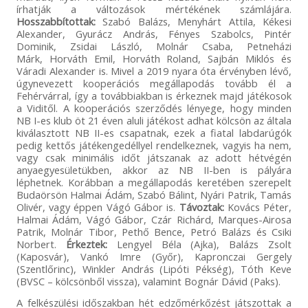
írhatják a változások mértékének számlájára.
Hosszabbítottak:
Szabó Balázs, Menyhárt Attila, Kékesi
Alexander, Gyurácz András, Fényes Szabolcs, Pintér
Dominik, Zsidai László, Molnár Csaba, Petneházi
Márk, Horváth Emil, Horváth Roland, Sajbán Miklós és
Váradi Alexander is. Mivel a 2019 nyara óta érvényben lévő,
úgynevezett kooperációs megállapodás tovább él a
Fehérvárral, így a továbbiakban is érkeznek majd játékosok
a Viditől. A kooperációs szerződés lényege, hogy minden
NB I-es klub öt 21 éven aluli játékost adhat kölcsön az általa
kiválasztott NB II-es csapatnak, ezek a fiatal labdarúgók
pedig kettős játékengedéllyel rendelkeznek, vagyis ha nem,
vagy csak minimális időt játszanak az adott hétvégén
anyaegyesületükben, akkor az NB II-ben is pályára
léphetnek. Korábban a megállapodás keretében szerepelt
Budaörsön Halmai Ádám, Szabó Bálint, Nyári Patrik, Tamás
Olivér, vagy éppen Vágó Gábor is.
Távoztak:
Kovács Péter,
Halmai Ádám, Vágó Gábor, Czár Richárd, Marques-Airosa
Patrik, Molnár Tibor, Pethő Bence, Petró Balázs és Csiki
Norbert.
Érkeztek:
Lengyel Béla (Ajka), Balázs Zsolt
(Kaposvár), Vankó Imre (Győr), Kapronczai Gergely
(Szentlőrinc), Winkler András (Lipóti Pékség), Tóth Keve
(BVSC – kölcsönből vissza), valamint Bognár Dávid (Paks).
A felkészülési időszakban hét edzőmérkőzést játszottak a