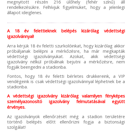
megnyitott részén 216 ülőhely (fehér színű) áll
rendelkezésükre. Felhívjuk figyelmüket, hogy a jelenlegi
állapot ideiglenes.
A 18 év felettieknek belépés kizárólag védettségi
igazolvánnyal!
Arra kérjük 18 év feletti szurkolóinkat, hogy kizárólag akkor
próbáljanak belépni a mérkőzésre, ha már megkapták
védettségi igazolványukat. Azokat, akik védettségi
igazolvány nélkül próbálnak bejutni a mérkőzésre, nem
fogják beengedni a stadionba.
Fontos, hogy 18 év feletti bérletes drukkereink, a VIP
vendégeink is csak védettségi igazolvánnyal léphetnek be a
stadionba.
A védettségi igazolvány kizárólag valamilyen fényképes
személyazonosító igazolvány felmutatásával együtt
érvényes.
Az igazolványok ellenőrzését még a stadion területére
történő belépés előtt ellenőrizni fogja a biztonsági
szolgálat!