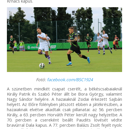
Krnács kapus.
Fotó:
facebook.com/BSC1924
A szünetben mindkét csapat cserélt, a békéscsabaiaknál
Király Patrik és Szabó Péter állt be Bora György, valamint
Nagy Sándor helyére. A hazaiaknál Zsidai érkezett Sajbán
helyett. Az Előre fölényben játszott ebben a játékrészben, a
hazaiaknak elvétve akadtak csak pillanatai: az 56. percben
Király, a 63. percben Horváth Péter került nagy helyzetbe. A
70. percben a csereként beállt Paudits lövését védte
bravúrral Dala kapus. A 77. percben Balázs Zsolt fejelt nyolc