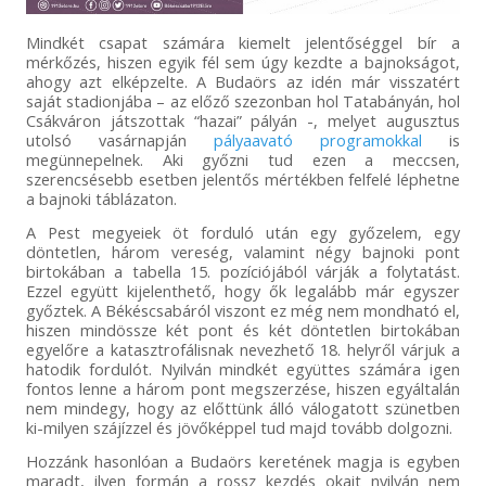
Mindkét csapat számára kiemelt jelentőséggel bír a
mérkőzés, hiszen egyik fél sem úgy kezdte a bajnokságot,
ahogy azt elképzelte. A Budaörs az idén már visszatért
saját stadionjába – az előző szezonban hol Tatabányán, hol
Csákváron játszottak “hazai” pályán -, melyet augusztus
utolsó vasárnapján
pályaavató programokkal
is
megünnepelnek. Aki győzni tud ezen a meccsen,
szerencsésebb esetben jelentős mértékben felfelé léphetne
a bajnoki táblázaton.
A Pest megyeiek öt forduló után egy győzelem, egy
döntetlen, három vereség, valamint négy bajnoki pont
birtokában a tabella 15. pozíciójából várják a folytatást.
Ezzel együtt kijelenthető, hogy ők legalább már egyszer
győztek. A Békéscsabáról viszont ez még nem mondható el,
hiszen mindössze két pont és két döntetlen birtokában
egyelőre a katasztrofálisnak nevezhető 18. helyről várjuk a
hatodik fordulót. Nyilván mindkét együttes számára igen
fontos lenne a három pont megszerzése, hiszen egyáltalán
nem mindegy, hogy az előttünk álló válogatott szünetben
ki-milyen szájízzel és jövőképpel tud majd tovább dolgozni.
Hozzánk hasonlóan a Budaörs keretének magja is egyben
maradt, ilyen formán a rossz kezdés okait nyilván nem