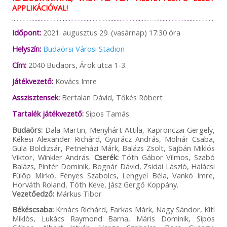
APPLIKÁCIÓVAL!
Időpont:
2021. augusztus 29. (vasárnap) 17:30 óra
Helyszín:
Budaörsi Városi Stadion
Cím:
2040 Budaörs, Árok utca 1-3.
Játékvezető:
Kovács Imre
Asszisztensek:
Bertalan Dávid, Tőkés Róbert
Tartalék játékvezető:
Sipos Tamás
Budaörs:
Dala Martin, Menyhárt Attila, Kapronczai Gergely,
Kékesi Alexander Richárd, Gyurácz András, Molnár Csaba,
Gula Boldizsár, Petneházi Márk, Balázs Zsolt, Sajbán Miklós
Viktor, Winkler András.
Cserék:
Tóth Gábor Vilmos, Szabó
Balázs, Pintér Dominik, Bognár Dávid, Zsidai László, Halácsi
Fülöp Mirkó, Fényes Szabolcs, Lengyel Béla, Vankó Imre,
Horváth Roland, Tóth Keve, Jász Gergő Koppány.
Vezetőedző:
Márkus Tibor
Békéscsaba:
Krnács Richárd, Farkas Márk, Nagy Sándor, Kitl
Miklós, Lukács Raymond Barna, Máris Dominik, Sipos