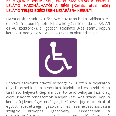
FELHÍVJUK FIGYELMÜKET, HOGY KIZÁRÓLAG A FEDETT
LELÁTÓ HASZNÁLHATÓ! A RÉGI (Kórház utcai felőli)
LELÁTÓ TELJES EGÉSZÉBEN LEZÁRÁSRA KERÜLT!
Hazai drukkereink az Előre Székház után balra található, 5-
ös számú kapun léphetnek be a körgát felőli oldalra (A4, A5
és A6 szektorok), a ligetben található 3-as számú kapun
keresztül pedig az A1, A2 és A3 szektorokat érhetik el.
Kerekes székekkel érkező vendégeink is ezen a bejáraton
(Liget) érhetik el a számukra kijelölt, A1-es szektorban
található helyeket. Gépjárművel történő behajtás kizárólag
előre leadott rendszámok alapján (az 5-ös számú kapun
keresztül) lehetséges érvényes, belépésre jogosító okirattal
együtt (védettségi igazolvány és személyazonosításra
szolgáló arcképes igazolvány). Önmagában a
mozgáskorlátozott igazolvány nem elégséges. A