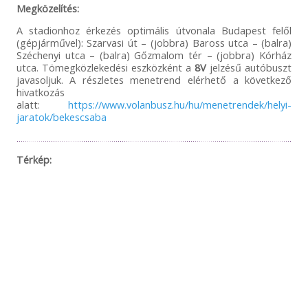
Megközelítés:
A stadionhoz érkezés optimális útvonala Budapest felől
(gépjárművel): Szarvasi út – (jobbra) Baross utca – (balra)
Széchenyi utca – (balra) Gőzmalom tér – (jobbra) Kórház
utca. Tömegközlekedési eszközként a
8V
jelzésű autóbuszt
javasoljuk. A részletes menetrend elérhető a következő
hivatkozás
alatt:
https://www.volanbusz.hu/hu/menetrendek/helyi-
jaratok/bekescsaba
Térkép: