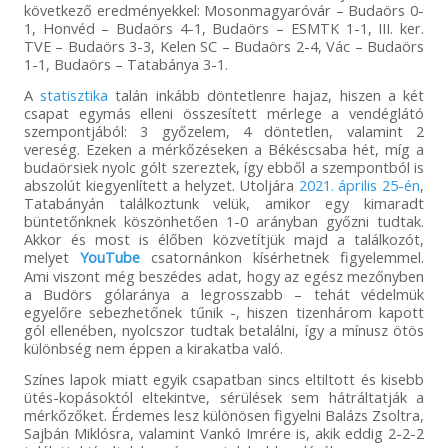
következő eredményekkel: Mosonmagyaróvár – Budaörs 0-
1, Honvéd – Budaörs 4-1, Budaörs – ESMTK 1-1, III. ker.
TVE – Budaörs 3-3, Kelen SC – Budaörs 2-4, Vác – Budaörs
1-1, Budaörs – Tatabánya 3-1.
A
statisztika
talán inkább döntetlenre hajaz, hiszen a két
csapat egymás elleni összesített mérlege a vendéglátó
szempontjából: 3 győzelem, 4 döntetlen, valamint 2
vereség. Ezeken a mérkőzéseken a Békéscsaba hét, míg a
budaörsiek nyolc gólt szereztek, így ebből a szempontból is
abszolút kiegyenlített a helyzet. Utoljára
2021. április 25-én
,
Tatabányán találkoztunk velük, amikor egy kimaradt
büntetőnknek köszönhetően 1-0 arányban győzni tudtak.
Akkor és most is élőben közvetítjük majd a találkozót,
melyet
YouTube
csatornánkon kísérhetnek figyelemmel.
Ami viszont még beszédes adat, hogy az egész mezőnyben
a Budörs gólaránya a legrosszabb – tehát védelmük
egyelőre sebezhetőnek tűnik -, hiszen tizenhárom kapott
gól ellenében, nyolcszor tudtak betalálni, így a mínusz ötös
különbség nem éppen a kirakatba való.
Színes lapok miatt egyik csapatban sincs eltiltott és kisebb
ütés-kopásoktól eltekintve, sérülések sem hátráltatják a
mérkőzőket. Érdemes lesz különösen figyelni Balázs Zsoltra,
Sajbán Miklósra, valamint Vankó Imrére is, akik eddig 2-2-2