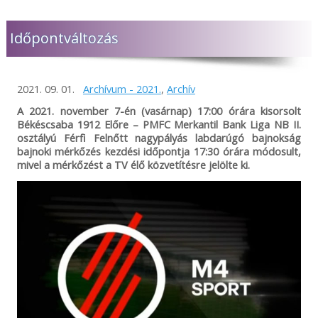
Időpontváltozás
2021. 09. 01.
Archívum - 2021.
,
Archív
A 2021. november 7-én (vasárnap) 17:00 órára kisorsolt
Békéscsaba 1912 Előre – PMFC Merkantil Bank Liga NB II.
osztályú Férfi Felnőtt nagypályás labdarúgó bajnokság
bajnoki mérkőzés kezdési időpontja 17:30 órára módosult,
mivel a mérkőzést a TV élő közvetítésre jelölte ki.