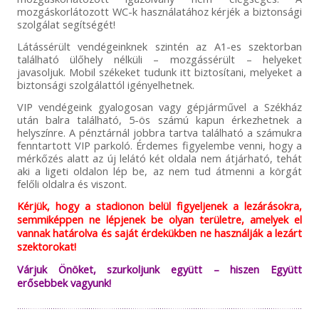
mozgáskorlátozott WC-k használatához kérjék a biztonsági
szolgálat segítségét!
Látássérült vendégeinknek szintén az A1-es szektorban
található ülőhely nélküli – mozgássérült – helyeket
javasoljuk. Mobil székeket tudunk itt biztosítani, melyeket a
biztonsági szolgálattól igényelhetnek.
VIP vendégeink gyalogosan vagy gépjárművel a Székház
után balra található, 5-ös számú kapun érkezhetnek a
helyszínre. A pénztárnál jobbra tartva található a számukra
fenntartott VIP parkoló. Érdemes figyelembe venni, hogy a
mérkőzés alatt az új lelátó két oldala nem átjárható, tehát
aki a ligeti oldalon lép be, az nem tud átmenni a körgát
felőli oldalra és viszont.
Kérjük, hogy a stadionon belül figyeljenek a lezárásokra,
semmiképpen ne lépjenek be olyan területre, amelyek el
vannak határolva és saját érdekükben ne használják a lezárt
szektorokat!
Várjuk Önöket, szurkoljunk együtt – hiszen Együtt
erősebbek vagyunk!