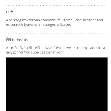
Büfé:
A vendégszektorban stadionbüfé üzemel, ahol készpénzzel
és bankkártyával is lehetséges a fizetés.
Élő tudósítás:
A mérkőzésről élő közvetítést (live stream) adunk a
helyszínről YouTube csatornánkon.