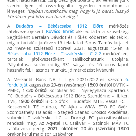
ezért hadd idézzük Euripidész gondolatait, aki véleményünk
szerint igen jól összefoglalta egyetlen mondatban a
lényeget:
“Bajban mutatkozik meg, hogy ki jó barát, hisz jó
körülmények közt van barát elég.”
!
A
Budaörs – Békéscsaba 1912 Előre
mérkőzés
játékvezetőjeként
Kovács Imrét
akkreditálta a szövetség.
Segítőiként Bertalan Dávidot és Tőkés Róbertet jelölték ki,
míg a tartalék játékvezető feladatait Sipos Tamás látja el.
Az 1989-es születésű sporival 2021. augusztus 15-én, a
Békéscsaba 1912 Előre – Tiszakécskei LC 2-2
mérkőzésen,
tartalék játékvezetőként találkozhattunk utoljára.
Pályafutása során eddig 331 sárga- és 16 piros lapot
használt fel. Hasznos munkát, jó mérkőzést kívánunk!
A Merkantil Bank NB II Liga 2021/2022-es szezon
6.
fordulóját
augusztus 29-én (vasárnap) 15:00 órától
DVTK –
PMFC,
17:30 órától
Soroksár SC – Nyíregyháza Spartacus
FC, Budaörs – Békéscsaba 1912 Előre, Szentlőrinc – III. ker.
TVE,
19:00 órától
BFC Siófok – Budafoki MTE, Vasas FC –
Kecskeméti TE Hufbau, FC Ajka – WKW ETO FC Győr,
Szombathelyi Haladás – Szeged-Csanád Grosics Akadémia,
valamint Tiszakécskei LC – Dorogi FC párosításokban
rendezik meg. Az Aqvital FC Csákvár – Szolnoki MÁV FC
találkozóra pedig
2021. október 20-án (szerdán) 18:00
órakor kerül majd sor Csákváron.