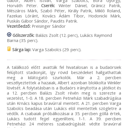
Gábor, Albert István, Varga Szabolcs, Bora György,
Horváth Péter.
Cserék:
Winter Dániel, Gránicz Patrik,
Mészáros Márk, Szabó Péter, Király Patrik, Mikló Roland,
Fazekas Lóránt, Kovács Ádám Tibor, Hodonicki Márk,
Puskás Gábor Sándor, Paudits Patrik.
Vezetőedző:
Preisinger Sándor
Gólszerzők:
Balázs Zsolt (12. perc), Lukács Raymond
Barna (35. perc).
Sárga lap:
Varga Szabolcs (29. perc).
A találkozó előtt avatták fel hivatalosan is a budaörsiek
felújított stadionját, így rövid beszédeket hallgathattak
meg a kilátogató szurkolók. Már a 2. percben
veszélyeztettek a hazaiak, Albert azonban blokkolta Winkler
lövését. A folytatásban is a Budaörs irányította a játékot és
a 12. percben Balázs Zsolt révén meg is szerezte a
vezetést, 1-0. A 18. percben Petneházi Márk szabadrúgása
után Krnács kapus bravúrral mentett. A 21. percben Varga
Szabolcs beadása után Lukács elöl mentettek szögletre a
védők. A csabaiak próbálkozásai a 35. percben góllá értek,
Lukács tudott fejjel egyenlíteni, 1-1. A 39. percben
Petneházi 24 méteres szabadrúgását védte bravúrral