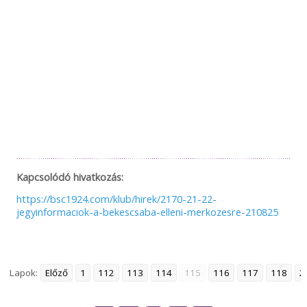
Kapcsolódó hivatkozás:
https://bsc1924.com/klub/hirek/2170-21-22-
jegyinformaciok-a-bekescsaba-elleni-merkozesre-210825
Lapok:
Előző
1
112
113
114
115
116
117
118
2