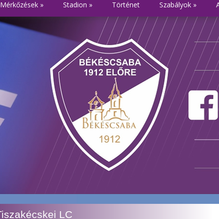
Mérkőzések
»
Stadion
»
Történet
Szabályok
»
Tiszakécskei LC