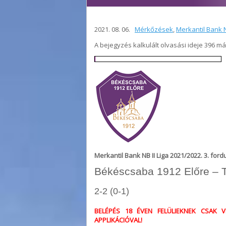
2021. 08. 06.
Mérkőzések
,
Merkantil Bank N
A bejegyzés kalkulált olvasási ideje 396 m
Merkantil Bank NB II Liga 2021/2022. 3. ford
Békéscsaba 1912 Előre – 
2-2 (0-1)
BELÉPÉS 18 ÉVEN FELÜLIEKNEK CSAK V
APPLIKÁCIÓVAL!