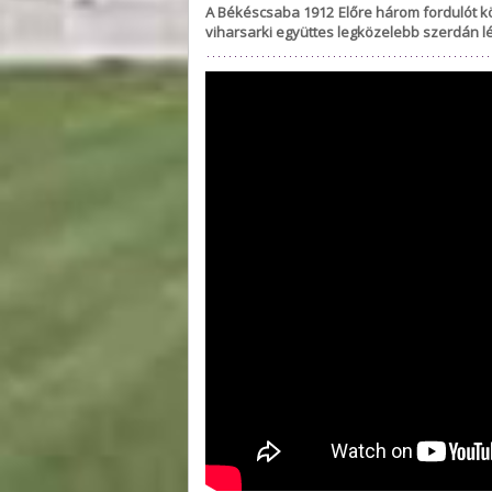
A Békéscsaba 1912 Előre három fordulót köv
viharsarki együttes legközelebb szerdán l