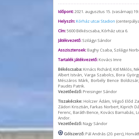
Időpont:
2021. augusztus 15. (vasárnap) 19:
Helyszín:
Kórház utcai Stadion
(centerpálya
Cím:
5600 Békéscsaba, Kórház utca 6.
Játékvezető:
Szilágyi Sándor
Asszisztensek:
Baghy Csaba, Szilágyi Norb
Tartalék játékvezető:
Kovács Imre
Békéscsaba:
Krnács Richárd, Kitl Miklós, N
Albert István, Varga Szabolcs, Bora Györg
Mészáros Márk, Borbély Bence Boldizsár,
Paudits Patrik.
Vezetőedző:
Preisinger Sándor
Tiszakécske:
Holczer Ádám, Végső Előd Zal
Zádori Krisztián, Farkas Norbert, Kiprich 
Ferenc, Baráth Bence, Kovács Barnabás, L
Andor.
Vezetőedző:
Nagy Sándor
Gólszerző:
Pál András (20. perc), Horváth