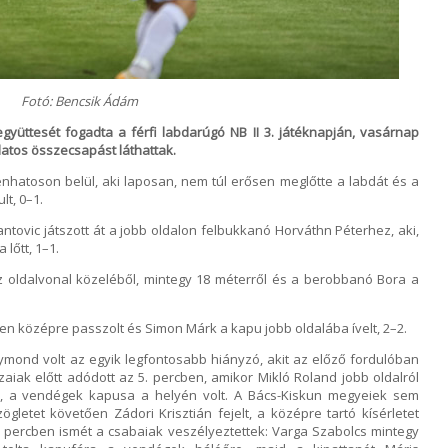
Fotó: Bencsik Ádám
yüttesét fogadta a férfi labdarúgó NB II 3. játéknapján, vasárnap
latos összecsapást láthattak.
enhatoson belül, aki laposan, nem túl erősen meglőtte a labdát és a
lt, 0–1.
ntovic játszott át a jobb oldalon felbukkanó Horváthn Péterhez, aki,
lőtt, 1–1.
z oldalvonal közeléből, mintegy 18 méterről és a berobbanó Bora a
sen középre passzolt és Simon Márk a kapu jobb oldalába ívelt, 2–2.
Raymond volt az egyik legfontosabb hiányzó, akit az előző fordulóban
hazaiak előtt adódott az 5. percben, amikor Mikló Roland jobb oldalról
m, a vendégek kapusa a helyén volt. A Bács-Kiskun megyeiek sem
gletet követően Zádori Krisztián fejelt, a középre tartó kísérletet
. percben ismét a csabaiak veszélyeztettek: Varga Szabolcs mintegy