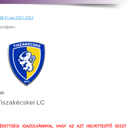
B II Liga 2021-2022
ásodperc.
uló
Tiszakécskei LC
ÉDETTSÉGI IGAZOLVÁNNYAL, VAGY AZ AZT HELYETTESÍTŐ EESZT