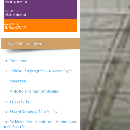
NB III. 4. forduló
2026. 08. 16.
NB II. 4. forduló
2026. 08. 18.
BL Play-Offs 1/1.
Legutóbbi bejegyzések
Előre most
Felkészülési program 2026/2027. nyár
Nevezések
Mikló Roland máshol folytatja
38 éve történt
Elhunyt Selmeczy-Tóth Mihály
Élő közvetítés a Kondoros – Mezőmegyer
mérkőzésről