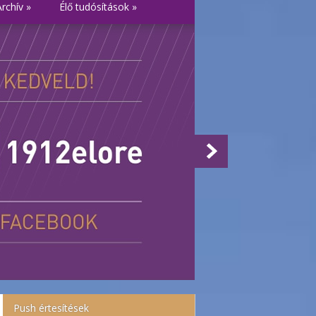
Archív
»
Élő tudósítások
»
Push értesítések