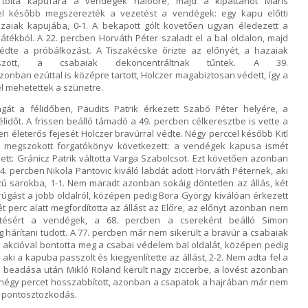
t tolta kapufára a vendégek hálóőre, majd a kipattanót Máris
l később megszerezték a vezetést a vendégek: egy kapu előtti
zaiak kapujába, 0-1. A bekapott gólt követően ugyan éledezett a
átékból. A 22. percben Horváth Péter szaladt el a bal oldalon, majd
édte a próbálkozást. A Tiszakécske őrizte az előnyét, a hazaiak
szott, a csabaiak dekoncentráltnak tűntek. A 39.
onban ezúttal is középre tartott, Holczer magabiztosan védett, így a
 mehetettek a szünetre.
gát a félidőben, Paudits Patrik érkezett Szabó Péter helyére, a
lidőt. A frissen beálló támadó a 49. percben célkeresztbe is vette a
n életerős fejesét Holczer bravúrral védte. Négy perccel később Kitl
ár megszokott forgatókönyv következett: a vendégek kapusa ismét
zett: Gránicz Patrik váltotta Varga Szabolcsot. Ezt követően azonban
4. percben Nikola Pantovic kiváló labdát adott Horváth Péternek, aki
szú sarokba, 1-1. Nem maradt azonban sokáig döntetlen az állás, két
úgást a jobb oldalról, középen pedig Bora György kiválóan érkezett
két perc alatt megfordította az állást az Előre, az előnyt azonban nem
lítésért a vendégek, a 68. percben a csereként beálló Simon
 hárítani tudott. A 77. percben már nem sikerült a bravúr a csabaiak
akcióval bontotta meg a csabai védelem bal oldalát, középen pedig
, aki a kapuba passzolt és kiegyenlítette az állást, 2-2. Nem adta fel a
 beadása után Mikló Roland került nagy ziccerbe, a lövést azonban
 négy percet hosszabbított, azonban a csapatok a hajrában már nem
a pontosztozkodás.