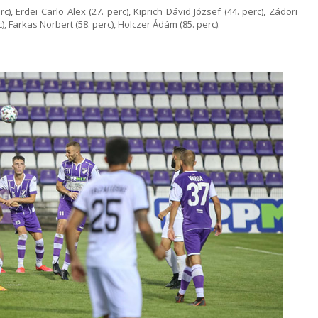
, Erdei Carlo Alex (27. perc), Kiprich Dávid József (44. perc), Zádori
c), Farkas Norbert (58. perc), Holczer Ádám (85. perc).