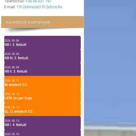
Telefon/fax:
+36 66 637 787
E-mail:
1912elore(at)1912elore.hu
Következő események
2026. 08. 08.
NB I. 3. forduló
2026. 08. 09.
NB III. 3. forduló
2026. 08. 09.
NB II. 3. forduló
2026. 08. 11.
BL selejtező 3/2.
2026. 08. 12.
UEFA Szuper Kupa
2026. 08. 13.
EL, CL selejtező 3/2.
2026. 08. 15.
NB I. 4. forduló
2026. 08. 16.