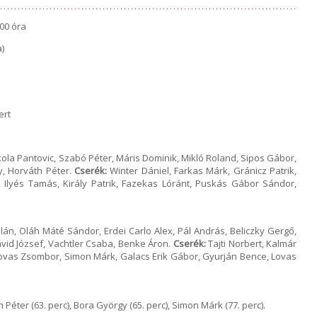
00 óra
)
ert
ikola Pantovic, Szabó Péter, Máris Dominik, Mikló Roland, Sipos Gábor,
y, Horváth Péter.
Cserék:
Winter Dániel, Farkas Márk, Gránicz Patrik,
 Ilyés Tamás, Király Patrik, Fazekas Lóránt, Puskás Gábor Sándor,
án, Oláh Máté Sándor, Erdei Carlo Alex, Pál András, Beliczky Gergő,
Dávid József, Vachtler Csaba, Benke Áron.
Cserék:
Tajti Norbert, Kalmár
ovas Zsombor, Simon Márk, Galacs Erik Gábor, Gyurján Bence, Lovas
 Péter (63. perc), Bora György (65. perc), Simon Márk (77. perc).