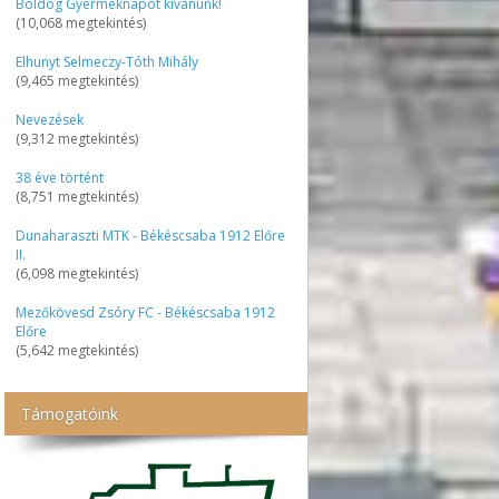
Boldog Gyermeknapot kívánunk!
(10,068 megtekintés)
Elhunyt Selmeczy-Tóth Mihály
(9,465 megtekintés)
Nevezések
(9,312 megtekintés)
38 éve történt
(8,751 megtekintés)
Dunaharaszti MTK - Békéscsaba 1912 Előre
II.
(6,098 megtekintés)
Mezőkövesd Zsóry FC - Békéscsaba 1912
Előre
(5,642 megtekintés)
Támogatóink