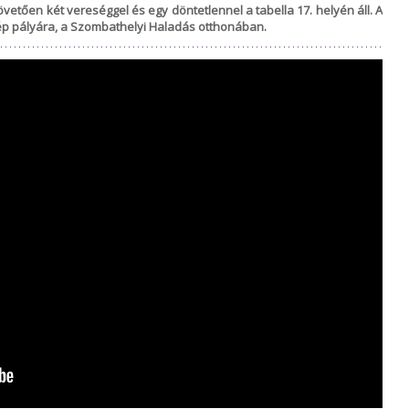
etően két vereséggel és egy döntetlennel a tabella 17. helyén áll. A
ép pályára, a Szombathelyi Haladás otthonában.