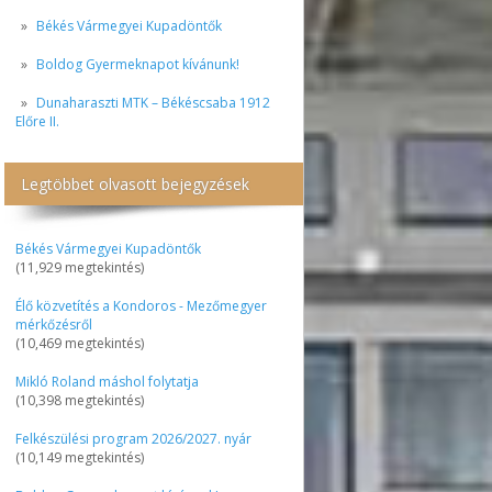
Békés Vármegyei Kupadöntők
Boldog Gyermeknapot kívánunk!
Dunaharaszti MTK – Békéscsaba 1912
Előre II.
Legtöbbet olvasott bejegyzések
Békés Vármegyei Kupadöntők
(11,929 megtekintés)
Élő közvetítés a Kondoros - Mezőmegyer
mérkőzésről
(10,469 megtekintés)
Mikló Roland máshol folytatja
(10,398 megtekintés)
Felkészülési program 2026/2027. nyár
(10,149 megtekintés)