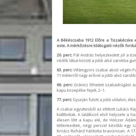
A Békéscsaba 1912 Előre a Tiszakécske eg
este. A mérkőzésre kilátogató nézők fordu
20. perc:
Pál András helyezkedett jól a tiz
védők lábai között a jobb alsó sarokba guru
63. perc:
Villámgyors csabai akció végén Pa
11 méterről nagy erővel a jobb alsó sarokba 
66. perc:
Gránicz lőhetett szabadrúgást a
kapu közepébe fejelt, 2–1.
77. perc:
Gyurján futott a jobb oldalon, éle
A csabai együttesből az eltiltott Lukács 
kiállítottak. A találkozó első helyzete a 
élesen lőtt a kapu elé, de Holczer Ádá
tétlenkedtek, négy perccel később egy szö
Krnács Richárd hárította bravúrosan. A 17