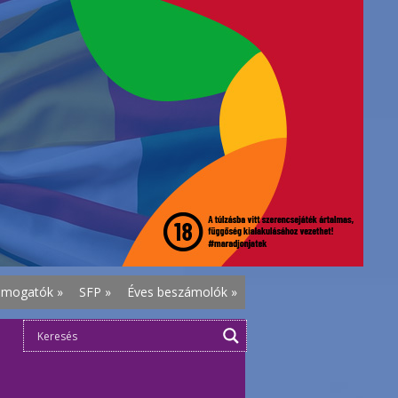
ámogatók
»
SFP
»
Éves beszámolók
»