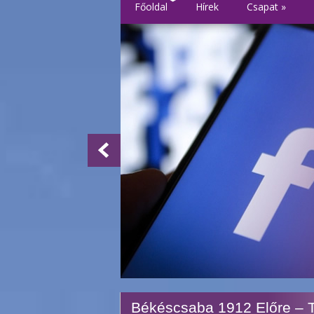
Főoldal
Hírek
Csapat
»
Békéscsaba 1912 Előre – 