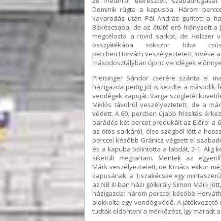
28 méterről eleresztett szabadrúgásá
Dominik rúgta a kapusba. Három percce
kavarodás után Pál András gurított a ha
Békéscsaba, de az átütő erő hiányzott a j
megcélozta a rövid sarkot, de Holczer v
összjátékába sokszor hiba csú
percben Horváth veszélyeztetett, lövése az
másodosztályban újonc vendégek előnnyel
Preisinger Sándor cserére szánta el ma
házigazda pedig jól is kezdte a második fé
vendégek kapuját: Varga szögletét követőe
Miklós távolról veszélyeztetett, de a m
védett. A 60. percben újabb frissítés érke
parádés két percet produkált az Előre: a 6
az ötös sarkáról, éles szögből lőtt a hos
perccel később Gránicz végzett el szabadr
és a kapuba bólintotta a labdát, 2-1. Alig 
sikerült megtartani. Mentek az egyen
Márk veszélyeztetett, de Krnács ekkor még
kapusának: a Tiszakécske egy mintaszerű 
az NB III-ban házi gólkirály Simon Márk jött
házigazda: három perccel később Horváth
blokkolta egy vendég védő. A játékvezető
tudták eldönteni a mérkőzést, így maradt 