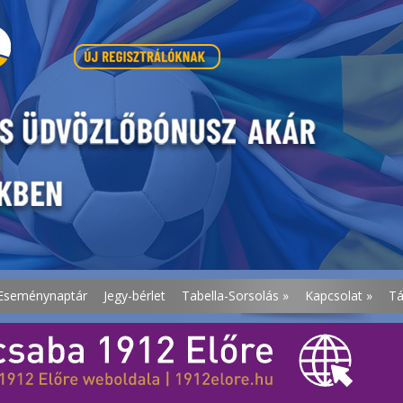
Eseménynaptár
Jegy-bérlet
Tabella-Sorsolás
»
Kapcsolat
»
T