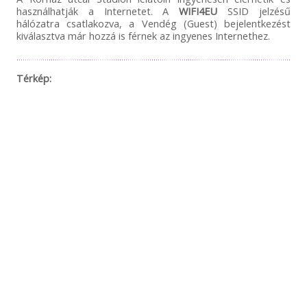
használhatják a Internetet. A
WIFI4EU
SSID jelzésű
hálózatra csatlakozva, a Vendég (Guest) bejelentkezést
kiválasztva már hozzá is férnek az ingyenes Internethez.
Térkép: