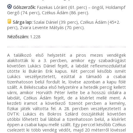
Gólszerzők:
Fazekas Lóránt (61. perc) – öngól, Holdampf
Gergő (74. perc), Czékus Ádám (86. perc).
Sárga lap:
Szalai Dániel (39. perc), Czékus Ádám (45+2.
perc), Zvara Levente Mátyás (70. perc).
Nézőszám:
1.228
A találkozó első helyzetét a piros mezes vendégek
alakították ki a 3. percben, amikor egy szabadrúgást
követően Lukács Dániel fejelt, a labdát reflexmozdulattal
ütötte ki Bukrán Erik kapus. Két perccel később ismét
Lukács veszélyeztetett, ezúttal a támadó a csabai
tizenhatoson belül fordult le, lövése azonban a kapu fölé
szállt. A Békéscsaba első helyzetére a hetedik percig kellett
várni, amikor Horváth Péter ívelte be a hosszú oldalra a
labdát, Czékus Ádám fejelt, de a kísérlet mellé ment. A
kezdeti iramot a következő tizenöt percben a kemény,
fizikai játék váltotta fel. A 28. percben veszélyeztetett a
DVTK: Lukács és Bokros Szilárd összjátékát követően
utóbbi lőhetett bal lábbal a tizenhatoson belül, a kísérlet
éppen a csabai kapu mellé szállt. Egy perccel később Czékus
cselezett ki több vendég védőt, majd 20 méterről lövéssel