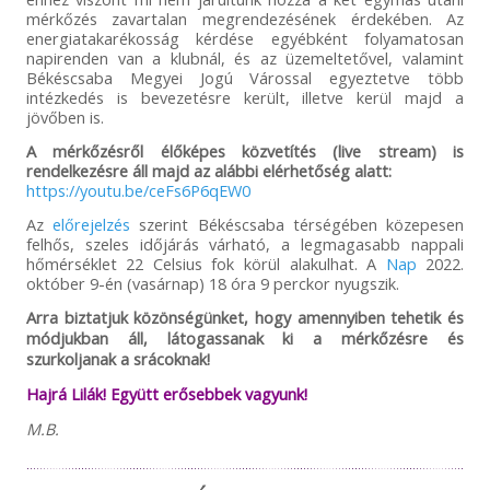
mérkőzés zavartalan megrendezésének érdekében. Az
energiatakarékosság kérdése egyébként folyamatosan
napirenden van a klubnál, és az üzemeltetővel, valamint
Békéscsaba Megyei Jogú Várossal egyeztetve több
intézkedés is bevezetésre került, illetve kerül majd a
jövőben is.
A mérkőzésről élőképes közvetítés (live stream) is
rendelkezésre áll majd az alábbi elérhetőség alatt:
https://youtu.be/ceFs6P6qEW0
Az
előrejelzés
szerint Békéscsaba térségében közepesen
felhős, szeles időjárás várható, a legmagasabb nappali
hőmérséklet 22 Celsius fok körül alakulhat. A
Nap
2022.
október 9-én (vasárnap) 18 óra 9 perckor nyugszik.
Arra biztatjuk közönségünket, hogy amennyiben tehetik és
módjukban áll, látogassanak ki a mérkőzésre és
szurkoljanak a srácoknak!
Hajrá Lilák! Együtt erősebbek vagyunk!
M.B.