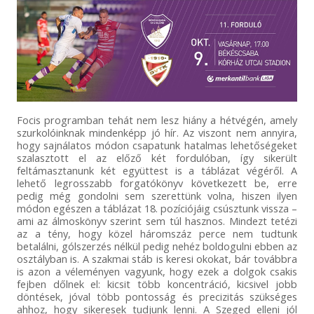
Focis programban tehát nem lesz hiány a hétvégén, amely
szurkolóinknak mindenképp jó hír. Az viszont nem annyira,
hogy sajnálatos módon csapatunk hatalmas lehetőségeket
szalasztott el az előző két fordulóban, így sikerült
feltámasztanunk két együttest is a táblázat végéről. A
lehető legrosszabb forgatókönyv következett be, erre
pedig még gondolni sem szerettünk volna, hiszen ilyen
módon egészen a táblázat 18. pozíciójáig csúsztunk vissza –
ami az álmoskönyv szerint sem túl hasznos. Mindezt tetézi
az a tény, hogy közel háromszáz perce nem tudtunk
betalálni, gólszerzés nélkül pedig nehéz boldogulni ebben az
osztályban is. A szakmai stáb is keresi okokat, bár továbbra
is azon a véleményen vagyunk, hogy ezek a dolgok csakis
fejben dőlnek el: kicsit több koncentráció, kicsivel jobb
döntések, jóval több pontosság és precizitás szükséges
ahhoz, hogy sikeresek tudjunk lenni. A Szeged elleni jól