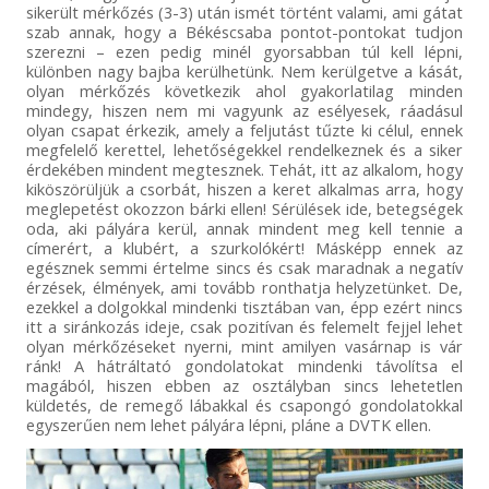
sikerült mérkőzés (3-3) után ismét történt valami, ami gátat
szab annak, hogy a Békéscsaba pontot-pontokat tudjon
szerezni – ezen pedig minél gyorsabban túl kell lépni,
különben nagy bajba kerülhetünk. Nem kerülgetve a kását,
olyan mérkőzés következik ahol gyakorlatilag minden
mindegy, hiszen nem mi vagyunk az esélyesek, ráadásul
olyan csapat érkezik, amely a feljutást tűzte ki célul, ennek
megfelelő kerettel, lehetőségekkel rendelkeznek és a siker
érdekében mindent megtesznek. Tehát, itt az alkalom, hogy
kiköszörüljük a csorbát, hiszen a keret alkalmas arra, hogy
meglepetést okozzon bárki ellen! Sérülések ide, betegségek
oda, aki pályára kerül, annak mindent meg kell tennie a
címerért, a klubért, a szurkolókért! Másképp ennek az
egésznek semmi értelme sincs és csak maradnak a negatív
érzések, élmények, ami tovább ronthatja helyzetünket. De,
ezekkel a dolgokkal mindenki tisztában van, épp ezért nincs
itt a siránkozás ideje, csak pozitívan és felemelt fejjel lehet
olyan mérkőzéseket nyerni, mint amilyen vasárnap is vár
ránk! A hátráltató gondolatokat mindenki távolítsa el
magából, hiszen ebben az osztályban sincs lehetetlen
küldetés, de remegő lábakkal és csapongó gondolatokkal
egyszerűen nem lehet pályára lépni, pláne a DVTK ellen.