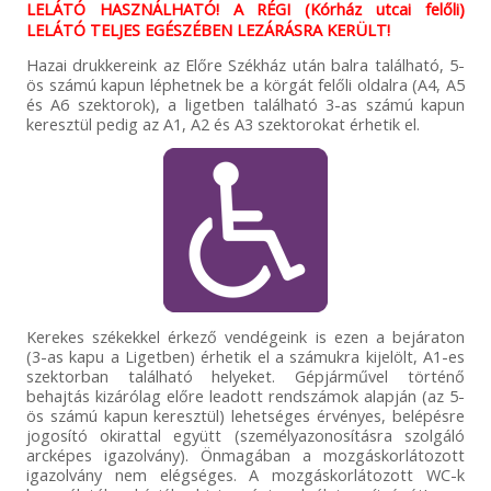
LELÁTÓ HASZNÁLHATÓ! A RÉGI (Kórház utcai felőli)
LELÁTÓ TELJES EGÉSZÉBEN LEZÁRÁSRA KERÜLT!
Hazai drukkereink az Előre Székház után balra található, 5-
ös számú kapun léphetnek be a körgát felőli oldalra (A4, A5
és A6 szektorok), a ligetben található 3-as számú kapun
keresztül pedig az A1, A2 és A3 szektorokat érhetik el.
Kerekes székekkel érkező vendégeink is ezen a bejáraton
(3-as kapu a Ligetben) érhetik el a számukra kijelölt, A1-es
szektorban található helyeket. Gépjárművel történő
behajtás kizárólag előre leadott rendszámok alapján (az 5-
ös számú kapun keresztül) lehetséges érvényes, belépésre
jogosító okirattal együtt (személyazonosításra szolgáló
arcképes igazolvány). Önmagában a mozgáskorlátozott
igazolvány nem elégséges. A mozgáskorlátozott WC-k