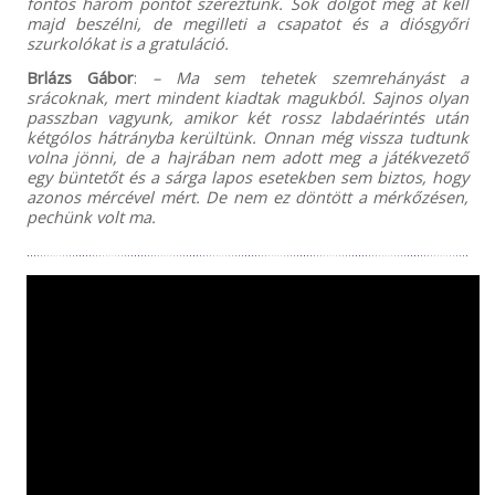
fontos három pontot szereztünk. Sok dolgot még át kell
majd beszélni, de megilleti a csapatot és a diósgyőri
szurkolókat is a gratuláció.
Brlázs Gábor
:
– Ma sem tehetek szemrehányást a
srácoknak, mert mindent kiadtak magukból. Sajnos olyan
passzban vagyunk, amikor két rossz labdaérintés után
kétgólos hátrányba kerültünk. Onnan még vissza tudtunk
volna jönni, de a hajrában nem adott meg a játékvezető
egy büntetőt és a sárga lapos esetekben sem biztos, hogy
azonos mércével mért. De nem ez döntött a mérkőzésen,
pechünk volt ma.