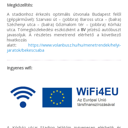
Megközelítés:
A stadionhoz érkezés optimális útvonala Budapest felől
(gépjárművel): Szarvasi út – (jobbra) Baross utca – (balra)
Széchenyi utca – (balra) Gőzmalom tér – (jobbra) Kórház
utca. Tömegközlekedési eszközként a
8V
jelzésű autóbuszt
javasoljuk. A részletes menetrend elérhető a következő
hivatkozás
alatt:
https://www.volanbusz.hu/hu/menetrendek/helyi-
jaratok/bekescsaba
Ingyenes wifi:
A Kórház utcai Stadion lelátóin ingyenesen elérhetik és