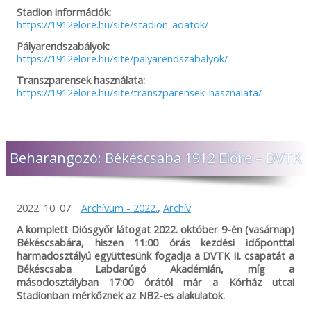
Stadion információk:
https://1912elore.hu/site/stadion-adatok/
Pályarendszabályok:
https://1912elore.hu/site/palyarendszabalyok/
Transzparensek használata:
https://1912elore.hu/site/transzparensek-hasznalata/
Beharangozó: Békéscsaba 1912 Előre – DVTK
2022. 10. 07.
Archívum - 2022.
,
Archív
A komplett Diósgyőr látogat 2022. október 9-én (vasárnap)
Békéscsabára, hiszen 11:00 órás kezdési időponttal
harmadosztályú együttesünk fogadja a DVTK II. csapatát a
Békéscsaba Labdarúgó Akadémián, míg a
másodosztályban 17:00 órától már a Kórház utcai
Stadionban mérkőznek az NB2-es alakulatok.