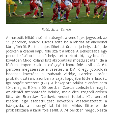
Fotó: Such Tamás
A második félidő első lehetőségét a vendégek jegyezték az
51. percben, amikor Lukács adta be a labdát az alapvonal
környékéről, Bertus Lajos lőhetett üresen jó helyzetből, de
jócskán a csabai kapu fölé szállt a labda A Békéscsaba egy
perccel később hasonló helyzetet alakított ki, egy beadást
követően Mikló Roland lőtt akrobatikus mozdulat után, de a
kísérlet éppen csak a diósgyőri kapu fölé szállt. A 61.
percben megszerezte a vezetést a DVTK: egy jobboldali
beadást követően a csabaiak védője, Fazekas Lóránt
próbált tisztázni, azonban a saját kapujába lőtte a labdát,
így öngólt szerzett (0-1). A bekapott találat ellenére nem
tört meg az Előre, a 66. percben Czékus cselezte be magát
az ellenfél tizenhatosán belülre, majd éles szögből erősen
lőtt, de Branislav Danilovic védeni tudott. Két perccel
később egy szabadrúgást követően veszélyeztetett a
házigazda, a lecsorgó labdát Kitl Miklós lőtte el, de
próbálkozása a kapu fölé szállt. A 74. percben megduplázta