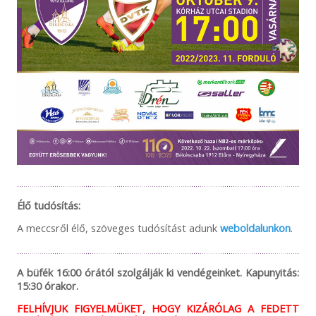
Élő tudósítás:
A meccsről élő, szöveges tudósítást adunk
weboldalunkon
.
A büfék 16:00 órától szolgálják ki vendégeinket. Kapunyitás:
15:30 órakor.
FELHÍVJUK FIGYELMÜKET, HOGY KIZÁRÓLAG A FEDETT