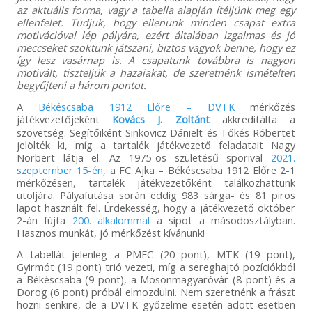
az aktuális forma, vagy a tabella alapján ítéljünk meg egy
ellenfelet. Tudjuk, hogy ellenünk minden csapat extra
motivációval lép pályára, ezért általában izgalmas és jó
meccseket szoktunk játszani, biztos vagyok benne, hogy ez
így lesz vasárnap is. A csapatunk továbbra is nagyon
motivált, tiszteljük a hazaiakat, de szeretnénk ismételten
begyűjteni a három pontot.
A
Békéscsaba 1912 Előre – DVTK
mérkőzés
játékvezetőjeként
Kovács J. Zoltánt
akkreditálta a
szövetség. Segítőiként Sinkovicz Dánielt és Tőkés Róbertet
jelölték ki, míg a tartalék játékvezető feladatait Nagy
Norbert látja el. Az 1975-ös születésű sporival
2021.
szeptember 15-én
, a FC Ajka – Békéscsaba 1912 Előre 2-1
mérkőzésen, tartalék játékvezetőként találkozhattunk
utoljára. Pályafutása során eddig 983 sárga- és 81 piros
lapot használt fel. Érdekesség, hogy a játékvezető október
2-án fújta
200. alkalommal
a sípot a másodosztályban.
Hasznos munkát, jó mérkőzést kívánunk!
A tabellát jelenleg a PMFC (20 pont), MTK (19 pont),
Gyirmót (19 pont) trió vezeti, míg a sereghajtó pozíciókból
a Békéscsaba (9 pont), a Mosonmagyaróvár (8 pont) és a
Dorog (6 pont) próbál elmozdulni. Nem szeretnénk a frászt
hozni senkire, de a DVTK győzelme esetén adott esetben