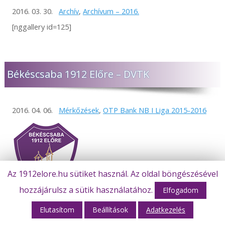
2016. 03. 30.
Archív
,
Archívum – 2016.
[nggallery id=125]
Békéscsaba 1912 Előre – DVTK
2016. 04. 06.
Mérkőzések
,
OTP Bank NB I Liga 2015-2016
Az 1912elore.hu sütiket használ. Az oldal böngészésével
hozzájárulsz a sütik használatához.
Elfogadom
Elutasítom
Beállítások
Adatkezelés