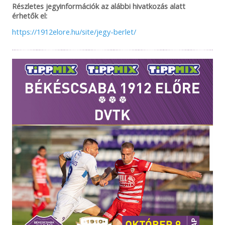
Részletes jegyinformációk az alábbi hivatkozás alatt
érhetők el:
https://1912elore.hu/site/jegy-berlet/