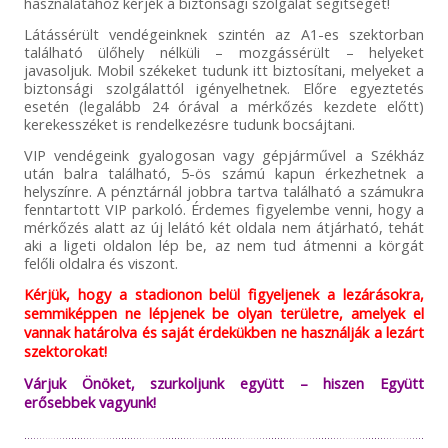
használatához kérjék a biztonsági szolgálat segítségét!
Látássérült vendégeinknek szintén az A1-es szektorban
található ülőhely nélküli – mozgássérült – helyeket
javasoljuk. Mobil székeket tudunk itt biztosítani, melyeket a
biztonsági szolgálattól igényelhetnek. Előre egyeztetés
esetén (legalább 24 órával a mérkőzés kezdete előtt)
kerekesszéket is rendelkezésre tudunk bocsájtani.
VIP vendégeink gyalogosan vagy gépjárművel a Székház
után balra található, 5-ös számú kapun érkezhetnek a
helyszínre. A pénztárnál jobbra tartva található a számukra
fenntartott VIP parkoló. Érdemes figyelembe venni, hogy a
mérkőzés alatt az új lelátó két oldala nem átjárható, tehát
aki a ligeti oldalon lép be, az nem tud átmenni a körgát
felőli oldalra és viszont.
Kérjük, hogy a stadionon belül figyeljenek a lezárásokra,
semmiképpen ne lépjenek be olyan területre, amelyek el
vannak határolva és saját érdekükben ne használják a lezárt
szektorokat!
Várjuk Önöket, szurkoljunk együtt – hiszen Együtt
erősebbek vagyunk!