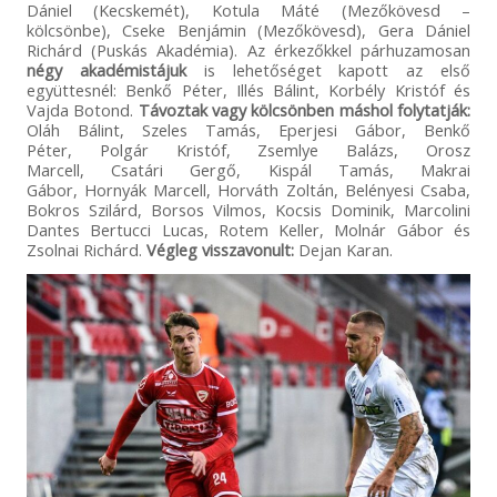
Dániel (Kecskemét), Kotula Máté (Mezőkövesd –
kölcsönbe), Cseke Benjámin (Mezőkövesd), Gera Dániel
Richárd (Puskás Akadémia). Az érkezőkkel párhuzamosan
négy akadémistájuk
is lehetőséget kapott az első
együttesnél: Benkő Péter, Illés Bálint, Korbély Kristóf és
Vajda Botond.
Távoztak vagy kölcsönben máshol folytatják:
Oláh Bálint, Szeles Tamás, Eperjesi Gábor, Benkő
Péter, Polgár Kristóf, Zsemlye Balázs, Orosz
Marcell, Csatári Gergő, Kispál Tamás, Makrai
Gábor, Hornyák Marcell, Horváth Zoltán, Belényesi Csaba,
Bokros Szilárd, Borsos Vilmos, Kocsis Dominik, Marcolini
Dantes Bertucci Lucas, Rotem Keller, Molnár Gábor és
Zsolnai Richárd.
Végleg visszavonult:
Dejan Karan.