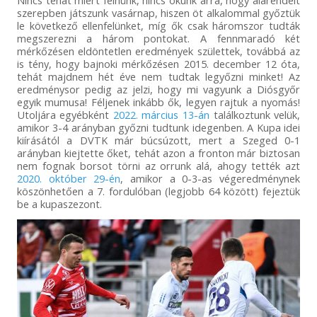
Nincs tehát miért félnünk, nincs okunk arra, hogy alárendelt
szerepben játszunk vasárnap, hiszen öt alkalommal győztük
le következő ellenfelünket, míg ők csak háromszor tudták
megszerezni a három pontokat. A fennmaradó két
mérkőzésen eldöntetlen eredmények születtek, továbbá az
is tény, hogy bajnoki mérkőzésen 2015. december 12 óta,
tehát majdnem hét éve nem tudtak legyőzni minket! Az
eredménysor pedig az jelzi, hogy mi vagyunk a Diósgyőr
egyik mumusa! Féljenek inkább ők, legyen rajtuk a nyomás!
Utoljára egyébként
2022. március 13-án
találkoztunk velük,
amikor 3-4 arányban győzni tudtunk idegenben. A Kupa idei
kiírásától a DVTK már búcsúzott, mert a Szeged 0-1
arányban kiejtette őket, tehát azon a fronton már biztosan
nem fognak borsot törni az orrunk alá, ahogy tették azt
2020. október 29-én
, amikor a 0-3-as végeredménynek
köszönhetően a 7. fordulóban (legjobb 64 között) fejeztük
be a kupaszezont.