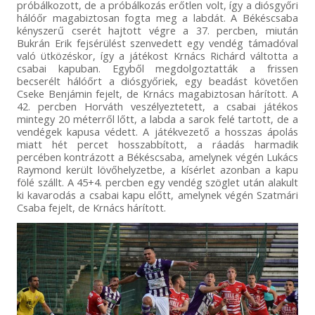
próbálkozott, de a próbálkozás erőtlen volt, így a diósgyőri
hálóőr magabiztosan fogta meg a labdát. A Békéscsaba
kényszerű cserét hajtott végre a 37. percben, miután
Bukrán Erik fejsérülést szenvedett egy vendég támadóval
való ütközéskor, így a játékost Krnács Richárd váltotta a
csabai kapuban. Egyből megdolgoztatták a frissen
becserélt hálóőrt a diósgyőriek, egy beadást követően
Cseke Benjámin fejelt, de Krnács magabiztosan hárított. A
42. percben Horváth veszélyeztetett, a csabai játékos
mintegy 20 méterről lőtt, a labda a sarok felé tartott, de a
vendégek kapusa védett. A játékvezető a hosszas ápolás
miatt hét percet hosszabbított, a ráadás harmadik
percében kontrázott a Békéscsaba, amelynek végén Lukács
Raymond került lövőhelyzetbe, a kísérlet azonban a kapu
fölé szállt. A 45+4. percben egy vendég szöglet után alakult
ki kavarodás a csabai kapu előtt, amelynek végén Szatmári
Csaba fejelt, de Krnács hárított.