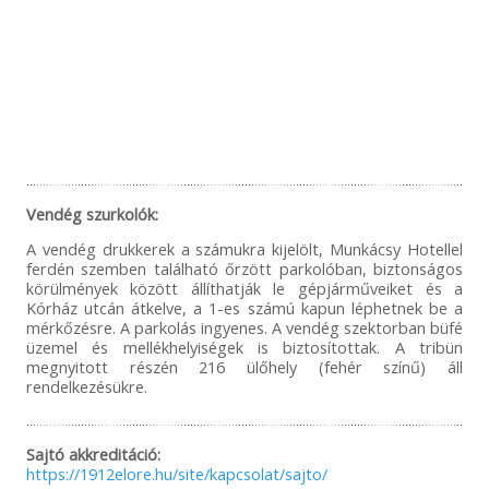
Vendég szurkolók:
A vendég drukkerek a számukra kijelölt, Munkácsy Hotellel
ferdén szemben található őrzött parkolóban, biztonságos
körülmények között állíthatják le gépjárműveiket és a
Kórház utcán átkelve, a 1-es számú kapun léphetnek be a
mérkőzésre. A parkolás ingyenes. A vendég szektorban büfé
üzemel és mellékhelyiségek is biztosítottak. A tribün
megnyitott részén 216 ülőhely (fehér színű) áll
rendelkezésükre.
Sajtó akkreditáció:
https://1912elore.hu/site/kapcsolat/sajto/