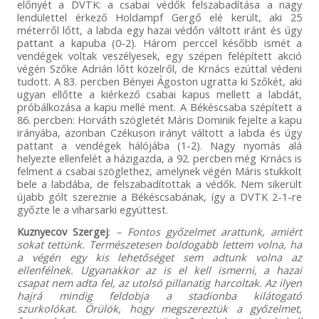
előnyét a DVTK: a csabai védők felszabadítása a nagy
lendülettel érkező Holdampf Gergő elé került, aki 25
méterről lőtt, a labda egy hazai védőn váltott iránt és úgy
pattant a kapuba (0-2). Három perccel később ismét a
vendégek voltak veszélyesek, egy szépen felépített akció
végén Szőke Adrián lőtt közelről, de Krnács ezúttal védeni
tudott. A 83. percben Bényei Ágoston ugratta ki Szőkét, aki
ugyan ellőtte a kiérkező csabai kapus mellett a labdát,
próbálkozása a kapu mellé ment. A Békéscsaba szépített a
86. percben: Horváth szögletét Máris Dominik fejelte a kapu
irányába, azonban Czékuson irányt váltott a labda és úgy
pattant a vendégek hálójába (1-2). Nagy nyomás alá
helyezte ellenfelét a házigazda, a 92. percben még Krnács is
felment a csabai szöglethez, amelynek végén Máris stukkolt
bele a labdába, de felszabadítottak a védők. Nem sikerült
újabb gólt szereznie a Békéscsabának, így a DVTK 2-1-re
győzte le a viharsarki együttest.
Kuznyecov Szergej
:
– Fontos győzelmet arattunk, amiért
sokat tettünk. Természetesen boldogabb lettem volna, ha
a végén egy kis lehetőséget sem adtunk volna az
ellenfélnek. Ugyanakkor az is el kell ismerni, a hazai
csapat nem adta fel, az utolsó pillanatig harcoltak. Az ilyen
hajrá mindig feldobja a stadionba kilátogató
szurkolókat. Örülök, hogy megszereztük a győzelmet,