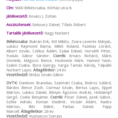
Cím:
5600 Békéscsaba, Kórház utca 6.
Játékvezető:
Kovács J. Zoltán
Asszisztensek:
Sinkovicz Dániel, Tőkés Róbert
Tartalék játékvezető:
Nagy Norbert
Békéscsaba:
Bukrán Erik, Kitl Miklós, Zvara Levente Mátyás,
Lukács Raymond Barna, Mikló Roland, Fazekas Lóránt,
Albert István, Czékus Ádám, Szalai Dániel, Horváth Péter,
Puskás Gábor Sándor.
Cserék:
Krnács Richárd, Máris
Dominik, Mágocsi Bence, Hodonicki Márk, Hamed Yasin,
Szabó Csaba, Bora György, Varga Tamás Károly, Talpalló
Norbert Lajos.
Átlagéletkor:
24 év.
Vezetőedző:
Brlázs István Gábor
DVTK:
Danilovic Branislav, Szatmári Csaba, Bokros Szilárd,
Bárdos Bence Zsolt, Csirmaz István, Bertus Lajos, Eppel
Márton, Lukács Dániel, Bényei Ágoston András, Holdampf
Gergő, Cseke Benjámin.
Cserék:
Póser Dániel, Jurek Gábor,
Szőke Adrián, Koman Vladimir, Viczián Ádám, Radics
Márton, Illés Bálint, Farkas Dániel, Papp
Marcell.
Átlagéletkor:
26 év.
Vezetőedző:
Kuznyecov Szergej