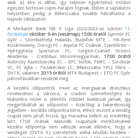
akár az élre is állhat, így teljesen egyértelmű módon
egészen biztosan csípni-harapni fognak. Ebben a sajnálatos
helyzetben pedig a Békéscsaba tovább hátrálhatna a
bajnoki táblázaton.
A Merkantil Bank NB II Liga 2022/2023-as szezon
11.
fordulóját
október 9-én (vasárnap) 15:00 óratól
Gyirmót FC
Győr – Szombathelyi Haladás, Budafoki MTE – HR-Rent
Kozármisleny, Dorogi FC – Aqvital FC Csákvár, Szentlőrinc –
Nyíregyháza Spartacus FC, Szeged-Csanád Grosics
Akadémia – Credobus Mosonmagyaróvár,
17:00 órától
Kolorcity Kazincbarcika SC – BFC Siófok, PMFC – Soroksár
SC, FC Ajka – Tiszakécskei LC, Békéscsaba 1912 Előre –
DVTK, valamint
20:15 órától
MTK Budapest – ETO FC Győr
párosításokban rendezik meg.
A kezdési időpontról: mivel az energiaárak drasztikus
növekedései a városra, a stadion üzemeltetőjére és
klubunkra nézve is jelentős többlet kiadással járnak, így
megpróbáltuk az időpontot – kizárólag a takarékosság
jegyében – korábbi időpontra kérni, ehhez viszont a vendég
csapat nem járult hozzá, így maradnia kellett az eredetileg
kiírt 17:00 órának. Második csapatunk mérkőzésének
kezdési időpontja sem változik annak ellenére, hogy a
vendégek (DVTK II.) szeretettek volna később kezdeni –
ehhez viszont mi nem járultunk hozzá a két egymás utáni