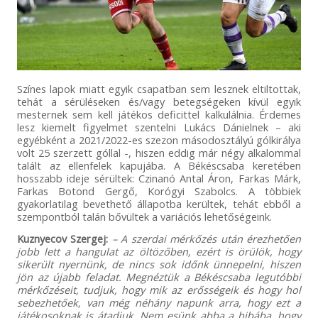
Színes lapok miatt egyik csapatban sem lesznek eltiltottak,
tehát a sérüléseken és/vagy betegségeken kívül egyik
mesternek sem kell játékos deficittel kalkulálnia. Érdemes
lesz kiemelt figyelmet szentelni Lukács Dánielnek – aki
egyébként a 2021/2022-es szezon másodosztályú gólkirálya
volt 25 szerzett góllal -, hiszen eddig már négy alkalommal
talált az ellenfelek kapujába. A Békéscsaba keretében
hosszabb ideje sérültek: Czinanó Antal Áron, Farkas Márk,
Farkas Botond Gergő, Korógyi Szabolcs. A többiek
gyakorlatilag bevethető állapotba kerültek, tehát ebből a
szempontból talán bővültek a variációs lehetőségeink.
Kuznyecov Szergej:
– A szerdai mérkőzés után érezhetően
jobb lett a hangulat az öltözőben, ezért is örülök, hogy
sikerült nyernünk, de nincs sok időnk ünnepelni, hiszen
jön az újabb feladat. Megnéztük a Békéscsaba legutóbbi
mérkőzéseit, tudjuk, hogy mik az erősségeik és hogy hol
sebezhetőek, van még néhány napunk arra, hogy ezt a
játékosoknak is átadjuk. Nem esünk abba a hibába, hogy