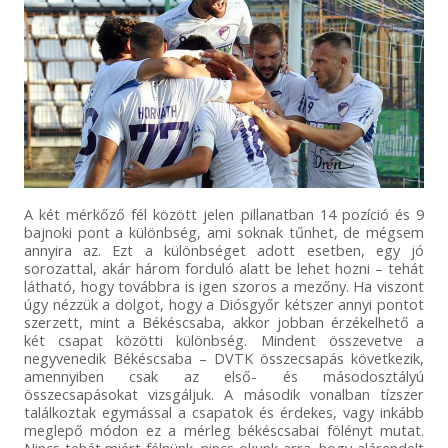
A két mérkőző fél között jelen pillanatban 14 pozíció és 9
bajnoki pont a különbség, ami soknak tűnhet, de mégsem
annyira az. Ezt a különbséget adott esetben, egy jó
sorozattal, akár három forduló alatt be lehet hozni – tehát
látható, hogy továbbra is igen szoros a mezőny. Ha viszont
úgy nézzük a dolgot, hogy a Diósgyőr kétszer annyi pontot
szerzett, mint a Békéscsaba, akkor jobban érzékelhető a
két csapat közötti különbség. Mindent összevetve a
negyvenedik Békéscsaba – DVTK összecsapás következik,
amennyiben csak az első- és másodosztályú
összecsapásokat vizsgáljuk. A második vonalban tízszer
találkoztak egymással a csapatok és érdekes, vagy inkább
meglepő módon ez a mérleg békéscsabai fölényt mutat.