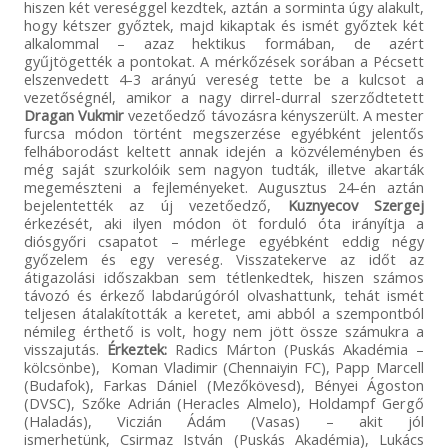
hiszen két vereséggel kezdtek, aztán a sorminta úgy alakult,
hogy kétszer győztek, majd kikaptak és ismét győztek két
alkalommal – azaz hektikus formában, de azért
gyűjtögették a pontokat. A mérkőzések sorában a Pécsett
elszenvedett 4-3 arányú vereség tette be a kulcsot a
vezetőségnél, amikor a nagy dirrel-durral szerződtetett
Dragan Vukmir
vezetőedző távozásra kényszerült. A mester
furcsa módon történt megszerzése egyébként jelentős
felháborodást keltett annak idején a közvéleményben és
még saját szurkolóik sem nagyon tudták, illetve akarták
megemészteni a fejleményeket. Augusztus 24-én aztán
bejelentették az új vezetőedző,
Kuznyecov Szergej
érkezését, aki ilyen módon öt forduló óta irányítja a
diósgyőri csapatot – mérlege egyébként eddig négy
győzelem és egy vereség. Visszatekerve az időt az
átigazolási időszakban sem tétlenkedtek, hiszen számos
távozó és érkező labdarúgóról olvashattunk, tehát ismét
teljesen átalakították a keretet, ami abból a szempontból
némileg érthető is volt, hogy nem jött össze számukra a
visszajutás.
Érkeztek:
Radics Márton (Puskás Akadémia –
kölcsönbe), Koman Vladimir (Chennaiyin FC), Papp Marcell
(Budafok), Farkas Dániel (Mezőkövesd), Bényei Ágoston
(DVSC), Szőke Adrián (Heracles Almelo), Holdampf Gergő
(Haladás), Viczián Ádám (Vasas) – akit jól
ismerhetünk, Csirmaz István (Puskás Akadémia), Lukács