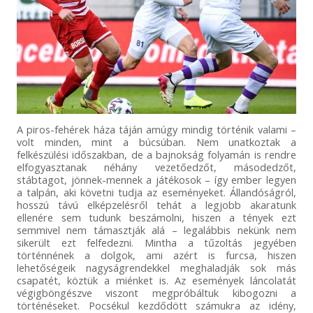
A piros-fehérek háza táján amúgy mindig történik valami –
volt minden, mint a búcsúban. Nem unatkoztak a
felkészülési időszakban, de a bajnokság folyamán is rendre
elfogyasztanak néhány vezetőedzőt, másodedzőt,
stábtagot, jönnek-mennek a játékosok – így ember legyen
a talpán, aki követni tudja az eseményeket. Állandóságról,
hosszú távú elképzelésről tehát a legjobb akaratunk
ellenére sem tudunk beszámolni, hiszen a tények ezt
semmivel nem támasztják alá – legalábbis nekünk nem
sikerült ezt felfedezni. Mintha a tűzoltás jegyében
történnének a dolgok, ami azért is furcsa, hiszen
lehetőségeik nagyságrendekkel meghaladják sok más
csapatét, köztük a miénket is. Az események láncolatát
végigböngészve viszont megpróbáltuk kibogozni a
történéseket. Pocsékul kezdődött számukra az idény,