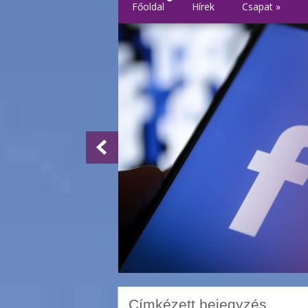
Főoldal
Hírek
Csapat
»
Címkézett bejegyzés