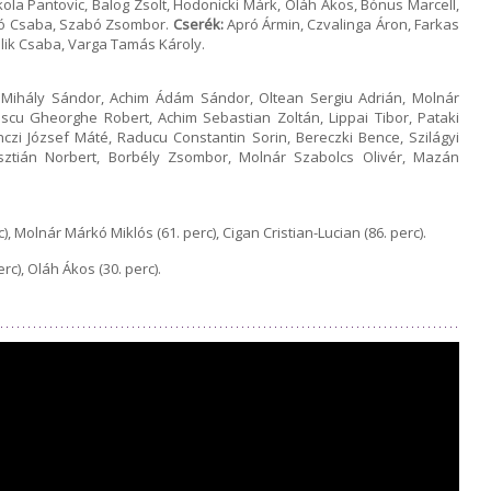
kola Pantovic, Balog Zsolt, Hodonicki Márk, Oláh Ákos, Bónus Marcell,
bó Csaba, Szabó Zsombor.
Cserék:
Apró Ármin, Czvalinga Áron, Farkas
lik Csaba, Varga Tamás Károly.
ó Mihály Sándor, Achim Ádám Sándor, Oltean Sergiu Adrián, Molnár
escu Gheorghe Robert, Achim Sebastian Zoltán, Lippai Tibor, Pataki
czi József Máté, Raducu Constantin Sorin, Bereczki Bence, Szilágyi
isztián Norbert, Borbély Zsombor, Molnár Szabolcs Olivér, Mazán
, Molnár Márkó Miklós (61. perc), Cigan Cristian-Lucian (86. perc).
rc), Oláh Ákos (30. perc).