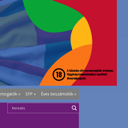
ámogatók
»
SFP
»
Éves beszámolók
»