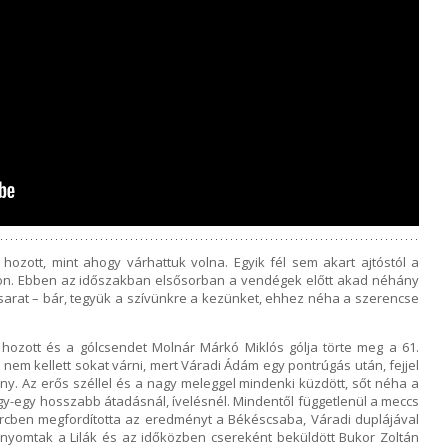
hozott, mint ahogy várhattuk volna. Egyik fél sem akart ajtóstól a
aton. Ebben az időszakban elsősorban a vendégek előtt akad néhány
a sarat – bár, tegyük a szívünkre a kezünket, ehhez néha a szerencse
t hozott és a gólcsendet Molnár Márkó Miklós gólja törte meg a 61.
a nem kellett sokat várni, mert Váradi Ádám egy pontrúgás után, fejjel
ény. Az erős széllel és a nagy meleggel mindenki küzdött, sőt néha a
egy-egy hosszabb átadásnál, ívelésnél. Mindentől függetlenül a meccs
ercben megfordította az eredményt a Békéscsaba, Váradi duplájával
s nyomtak a Lilák és az időközben csereként beküldött Bukor Zoltán