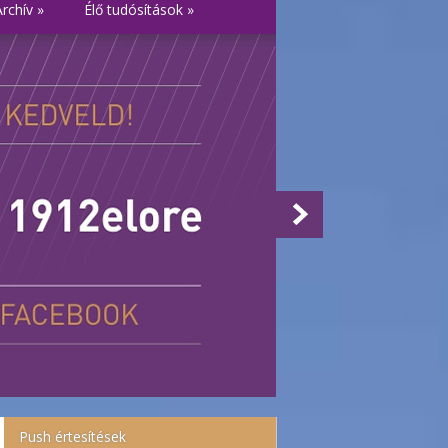
Archív
»
Élő tudósítások
»
Push értesítések