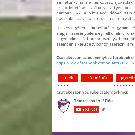
zárhatta volna le a mérkőzést, ajtó-ablak
ordító lehetőséget. Ahogy ez ilyenkor szo
percben, 2-2. A hátralévő időben sem
hosszabbítás két percében már nem válto
Összességében elmondható, hogy mindkét c
alapján szerénytelenség nélkül elmondható
a győzelmet. A harmadosztályú bemutatk
szemben sikerült egy pontot szerezni, ami
Csatlakozzon az eseményhez facebook ol
https://www.facebook.com/events/159536
Fotók
Információk
Jegyzők
Csatlakozzon YouTube csatornánkhoz: