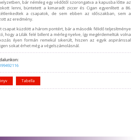
 helyzetben, bár némileg egy védőtől szorongatva a kapusba lőtte az
kott lenni, büntetett a kimaradt ziccer és Cigan egyenlített a 86.
 tétlenkedtek a csapatok, de sem ebben az időszakban, sem a
zott az eredmény.
sapat küzdött a három pontért, bár a második félidő teljesítménye
, hogy a Lilák felé billent a mérleg nyelve, így megérdemeltük volna
ozás ilyen formán remekül sikerült, hiszen az egyik aspiránssal
 igen sokat érhet még a végelszámolásnál.
dalunkon:
399492116
önyv
Tabella