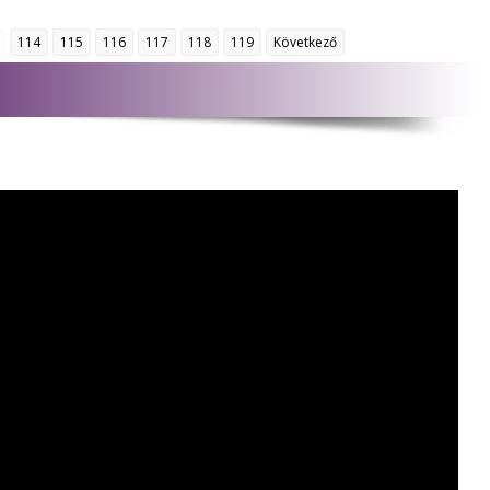
114
115
116
117
118
119
Következő