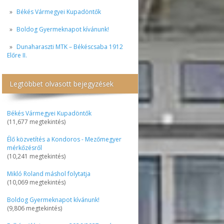
Békés Vármegyei Kupadöntők
Boldog Gyermeknapot kívánunk!
Dunaharaszti MTK – Békéscsaba 1912
Előre II.
Legtöbbet olvasott bejegyzések
Békés Vármegyei Kupadöntők
(11,677 megtekintés)
Élő közvetítés a Kondoros - Mezőmegyer
mérkőzésről
(10,241 megtekintés)
Mikló Roland máshol folytatja
(10,069 megtekintés)
Boldog Gyermeknapot kívánunk!
(9,806 megtekintés)