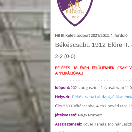
NB III. Keleti csoport 2021/2022. 1. forduló
Békéscsaba 1912 Előre II.
2-2 (0-0)
BELÉPÉS 18 ÉVEN FELÜLIEKNEK CSAK V
APPLIKÁCIÓVAL!
Időpont:
2021. augusztus 1. (vasárnap) 11:0
Helyszín:
Békéscsaba Labdarúgó Akadémi
Cím:
5600 Békéscsaba, 4-es Honvéd utca 1/
Játékvezető:
Nagy Norbert
Asszisztensek:
Kövér Tamás, Molnár Lászl