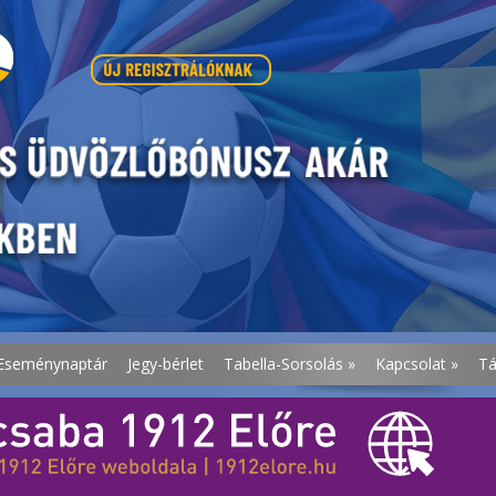
Eseménynaptár
Jegy-bérlet
Tabella-Sorsolás
»
Kapcsolat
»
T