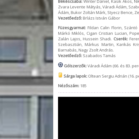
Békéscsaba:
Winter Dániel, Kasik Ákos, Ni
Zvara Levente Mátyás, Váradi Ádám, Sza
Ádám, Bukor Zoltán Márk, Styecz Bence, Ze
Vezetőedző:
Brlázs István Gábor
Füzesgyarmat:
Fildan Calin Florin, Szánt
Márkó Miklós, Cigan Cristian Lucian, Pop
Zalán Lajos, Hussein Shadi.
Cserék:
Feren
Szebasztián, Márkus Martin, Karikás Kr
Barnabás, Nagy Zsolt András.
Vezetőedző:
Szabados Tamás
Gólszerzők:
Váradi Ádám (66. és 83. perc)
Sárga lapok:
Oltean Sergiu Adrián (16. pe
Nézőszám:
185