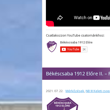
Csatlakozzon YouTube csatornánkhoz:
Békéscsaba 1912 Előre II. –
2021. 07. 22.
Mérkőzések
,
NB III Keleti cso