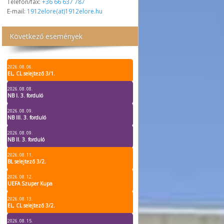
Telefon/fax:
+36 66 637 787
E-mail:
1912elore(at)1912elore.hu
Következő események
2026. 08. 06.
EL, CL selejtező 3/1.
2026. 08. 08.
NB I. 3. forduló
2026. 08. 09.
NB III. 3. forduló
2026. 08. 09.
NB II. 3. forduló
2026. 08. 11.
BL selejtező 3/2.
2026. 08. 12.
UEFA Szuper Kupa
2026. 08. 13.
EL, CL selejtező 3/2.
2026. 08. 15.