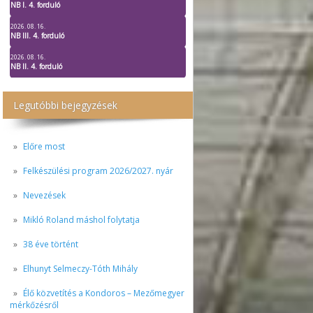
NB I. 4. forduló
2026. 08. 16.
NB III. 4. forduló
2026. 08. 16.
NB II. 4. forduló
Legutóbbi bejegyzések
Előre most
Felkészülési program 2026/2027. nyár
Nevezések
Mikló Roland máshol folytatja
38 éve történt
Elhunyt Selmeczy-Tóth Mihály
Élő közvetítés a Kondoros – Mezőmegyer
mérkőzésről