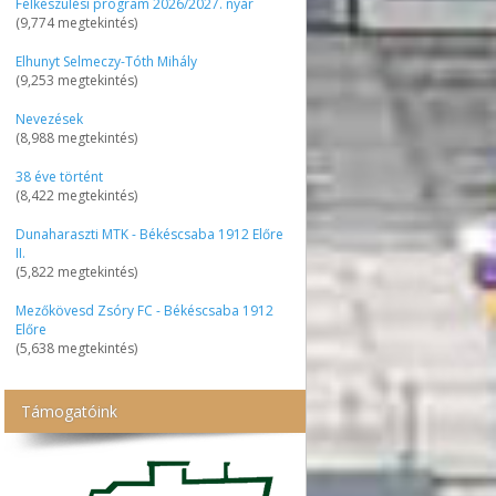
Felkészülési program 2026/2027. nyár
(9,774 megtekintés)
Elhunyt Selmeczy-Tóth Mihály
(9,253 megtekintés)
Nevezések
(8,988 megtekintés)
38 éve történt
(8,422 megtekintés)
Dunaharaszti MTK - Békéscsaba 1912 Előre
II.
(5,822 megtekintés)
Mezőkövesd Zsóry FC - Békéscsaba 1912
Előre
(5,638 megtekintés)
Támogatóink