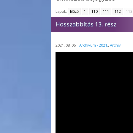
Lapok:
Előző
1
110
111
112
113
Hosszabbítás 13. rész
2021. 08. 06.
Archívum - 2021.
,
Archív