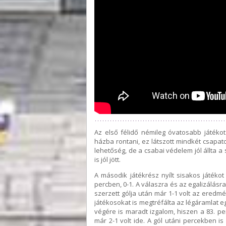
Az első félidő némileg óvatosabb játékot 
házba rontani, ez látszott mindkét csap
lehetőség, de a csabai védelem jól állta 
is jól jött.
A második játékrész nyílt sisakos játéko
percben, 0-1. A válaszra és az egalizálásr
szerzett gólja után már 1-1 volt az eredm
játékosokat is megtréfálta az légáramlat 
végére is maradt izgalom, hiszen a 83. p
már 2-1 volt ide. A gól utáni percekben i