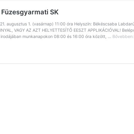
 – Füzesgyarmati SK
2021. augusztus 1. (vasárnap) 11:00 óra Helyszín: Békéscsaba Labd
AL, VAGY AZ AZT HELYETTESÍTŐ EESZT APPLIKÁCIÓVAL! Belépőjeg
ti irodájában munkanapokon 08:00 és 16:00 óra között, …
Bővebben: