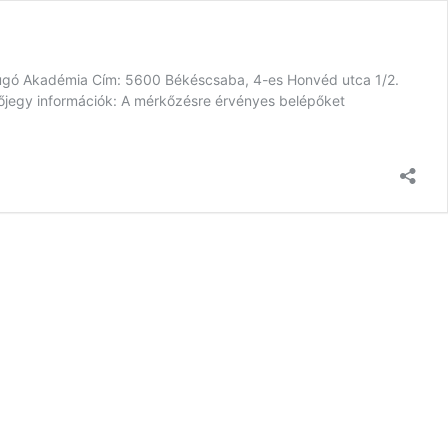
arúgó Akadémia Cím: 5600 Békéscsaba, 4-es Honvéd utca 1/2.
y információk: A mérkőzésre érvényes belépőket
Információk:
Békéscsaba
1912
Előre
II.
–
Füzesgyarmati
SK