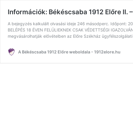
Információk: Békéscsaba 1912 Előre II.
A bejegyzés kalkulált olvasási ideje 246 másodperc. Időpont: 
BELÉPÉS 18 ÉVEN FELÜLIEKNEK CSAK VÉDETTSÉGI IGAZOLVÁNNY
megvásárolhatják elővételben az Előre Székház ügyfélszolgála
A Békéscsaba 1912 Előre weboldala - 1912elore.hu