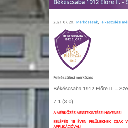
Békéscsaba 1912 Előre II. –
2021. 07. 20.
Mérkőzések
,
Felkészülési mé
Felkészülési mérkőzés
Békéscsaba 1912 Előre II. – Sz
7-1 (3-0)
A MÉRKŐZÉS MEGTEKINTÉSE INGYENES!
BELÉPÉS 18 ÉVEN FELÜLIEKNEK CSAK V
APPLIKÁCIÓVAL!