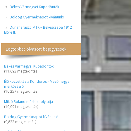
Békés Vármegyei Kupadöntők
Boldog Gyermeknapot kívánunk!
Dunaharaszti MTK – Békéscsaba 1912
Előre II.
Legtöbbet olvasott bejegyzések
Békés Vármegyei Kupadöntők
(11,693 megtekintés)
Élő közvetítés a Kondoros - Mezőmegyer
mérkőzésről
(10,257 megtekintés)
Mikló Roland máshol folytatja
(10,091 megtekintés)
Boldog Gyermeknapot kívánunk!
(9,822 megtekintés)