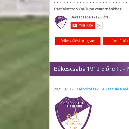
Csatlakozzon YouTube csatornánkhoz:
Felkészülési program
Információk
Békéscsaba 1912 Előre II. –
2021. 07. 17.
Mérkőzések
,
Felkészülési mé