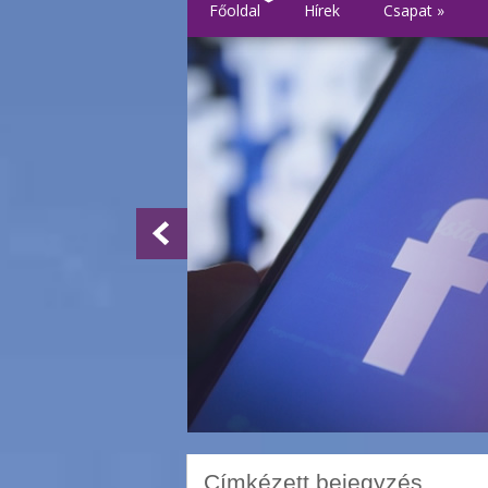
Főoldal
Hírek
Csapat
»
Címkézett bejegyzés