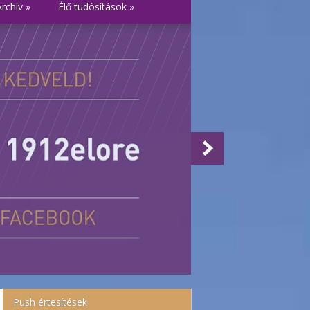
Archív
»
Élő tudósítások
»
Push értesítések