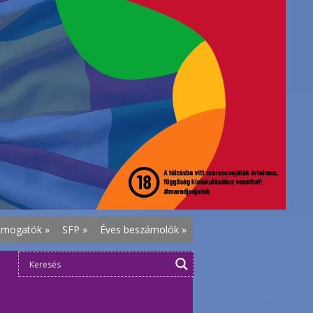
ámogatók
»
SFP
»
Éves beszámolók
»