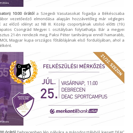
baton) 10:00 órától
a Szegedi Vasutasokat fogadja a Békéscsaba
ábor vezetőedző elmondása alapján hozzávetőleg már végleges
az előző idényt az NB III. Közép csoportjának utolsó előtti (19.)
sapatos Csongrád Megyei I. osztályban folytathatja. Bár a megyei
sztus 21-én rendezik meg, Paksi Péter tanítványai ennél hamarabb,
OL Magyar kupa országos főtáblájának első fordulójában, ahol a
élként.
00 órától
Debrecenben lép pályára a másodosztályból kiesett DEAC