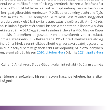
lenül ez a találkozó sem tűnik egyszerűnek, hiszen a felkészülési
zör a DVSC II-t fektették két vállra, majd néhány nappal később a
ellen igazi gólparádét rendeztek, 7-0 állt az eredményjelzőn a lefújás
rost múlták felül 3-1 arányban. A felkészülést tekintve nagyjából
 a debreceniek első bajnokija is augusztus elsejére esik. A mérkőzés
ól is külön figyelmet érdemel, hiszen a menetrend pillanatnyi állása
 Békéscsabán. A DEAC egyébként szintén érdekelt a MOL Magyar Kupa
sorsolás értelmében augusztus 7-én a Tiszafüredi VSE alakulatát
t, a Tiszafüredi VSE – Békéscsaba 1912 Előre II. mérkőzésre elvileg
nt, bár a hírek szerint elképzelhető egy pályaválasztói jogcsere is,
aival jó eséllyel nem végeznek eddig az időpontig. Az előző idényben
 egyetemi gárdát, hiszen
2020. október 4-én
0-2, míg
2021. április 4-én
 Czinanó Antal Áron, Sipos Gábor, valamint rehabilitációja miatt még
e ráférne a győzelem, hiszen nagyon hasznos lehetne, ha a siker
okságnak.