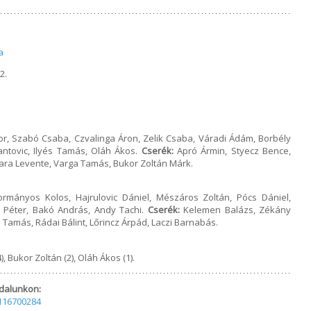
a
2.
r, Szabó Csaba, Czvalinga Áron, Zelik Csaba, Váradi Ádám, Borbély
antovic, Ilyés Tamás, Oláh Ákos.
Cserék:
Apró Ármin, Styecz Bence,
Zvara Levente, Varga Tamás, Bukor Zoltán Márk.
rmányos Kolos, Hajrulovic Dániel, Mészáros Zoltán, Pócs Dániel,
 Péter, Bakó András, Andy Tachi.
Cserék:
Kelemen Balázs, Zékány
Tamás, Rádai Bálint, Lőrincz Árpád, Laczi Barnabás.
, Bukor Zoltán (2), Oláh Ákos (1).
dalunkon:
116700284