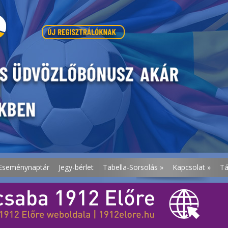
Eseménynaptár
Jegy-bérlet
Tabella-Sorsolás
»
Kapcsolat
»
T