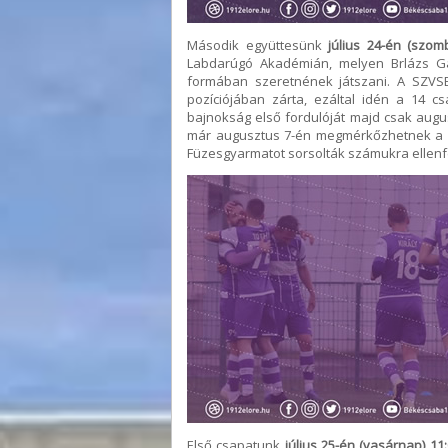
Második együttesünk
július 24-én (szom
Labdarúgó Akadémián, melyen Brlázs G
formában szeretnének játszani. A SZVSE 
pozíciójában zárta, ezáltal idén a 14 c
bajnokság első fordulóját majd csak augu
már augusztus 7-én megmérkőzhetnek a M
Füzesgyarmatot sorsolták számukra ellenf
Első csapatunk
július 25-én (vasárnap) 11: