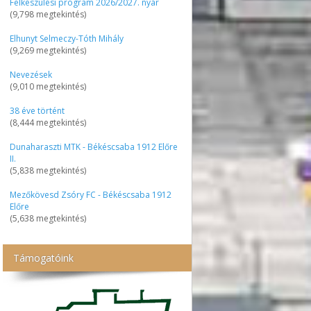
Felkészülési program 2026/2027. nyár
(9,798 megtekintés)
Elhunyt Selmeczy-Tóth Mihály
(9,269 megtekintés)
Nevezések
(9,010 megtekintés)
38 éve történt
(8,444 megtekintés)
Dunaharaszti MTK - Békéscsaba 1912 Előre
II.
(5,838 megtekintés)
Mezőkövesd Zsóry FC - Békéscsaba 1912
Előre
(5,638 megtekintés)
Támogatóink