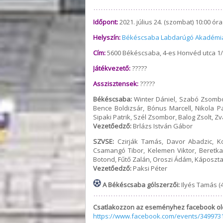
Időpont:
2021. július 24. (szombat) 10:00 óra
Helyszín:
Békéscsaba Labdarúgó Akadémi
Cím:
5600 Békéscsaba, 4-es Honvéd utca 1/
Játékvezető:
?????
Asszisztensek:
?????
Békéscsaba:
Winter Dániel, Szabó Zsombo
Bence Boldizsár, Bónus Marcell, Nikola P
Sipaki Patrik, Szél Zsombor, Balog Zsolt, 
Vezetőedző:
Brlázs István Gábor
SZVSE:
Czirják Tamás, Davor Abadzic, Ko
Csamangó Tibor, Kelemen Viktor, Beretka
Botond, Fűtő Zalán, Oroszi Ádám, Káposzta 
Vezetőedző:
Paksi Péter
A Békéscsaba gólszerzői:
Ilyés Tamás (4)
Csatlakozzon az eseményhez facebook ol
https://www.facebook.com/events/349973