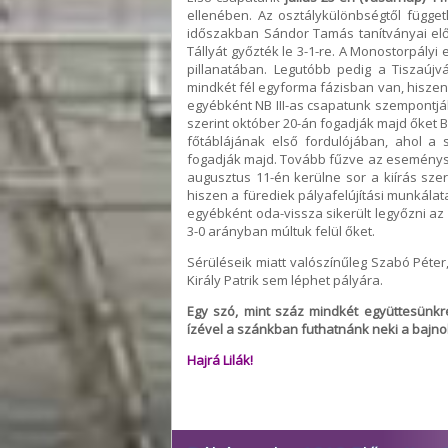
ellenében. Az osztálykülönbségtől függet
időszakban Sándor Tamás tanítványai elős
Tállyát győzték le 3-1-re. A Monostorpályi 
pillanatában. Legutóbb pedig a Tiszaújvá
mindkét fél egyforma fázisban van, hiszen
egyébként NB III-as csapatunk szempontjáb
szerint október 20-án fogadják majd őket
főtáblájának első fordulójában, ahol a 
fogadják majd. Tovább fűzve az eseménysor
augusztus 11-én kerülne sor a kiírás szeri
hiszen a fürediek pályafelújítási munkálat
egyébként oda-vissza sikerült legyőzni az
3-0 arányban múltuk felül őket.
Sérüléseik miatt valószínűleg Szabó Péter,
Király Patrik sem léphet pályára.
Egy szó, mint száz mindkét együttesünkr
ízével a szánkban futhatnánk neki a bajn
Hajrá Lilák!