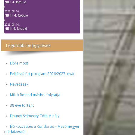
NB I. 4. forduló
2026. 08. 16.
NB III. 4. forduló
2026. 08. 16.
NB II. 4. forduló
Legutóbbi bejegyzések
Előre most
Felkészülési program 2026/2027. nyár
Nevezések
Mikló Roland máshol folytatja
38 éve történt
Elhunyt Selmeczy-Tóth Mihály
Élő közvetítés a Kondoros – Mezőmegyer
mérkőzésről