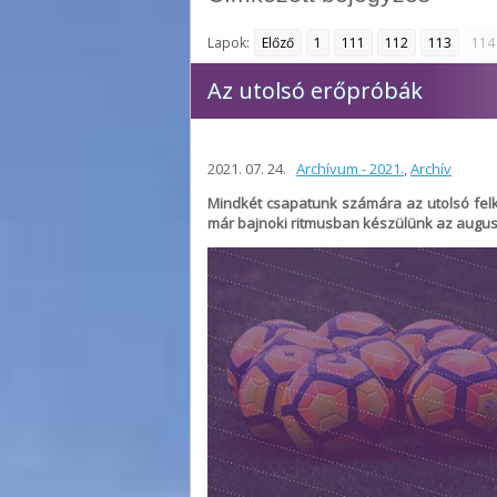
Lapok:
Előző
1
111
112
113
114
Az utolsó erőpróbák
2021. 07. 24.
Archívum - 2021.
,
Archív
Mindkét csapatunk számára az utolsó fel
már bajnoki ritmusban készülünk az augus