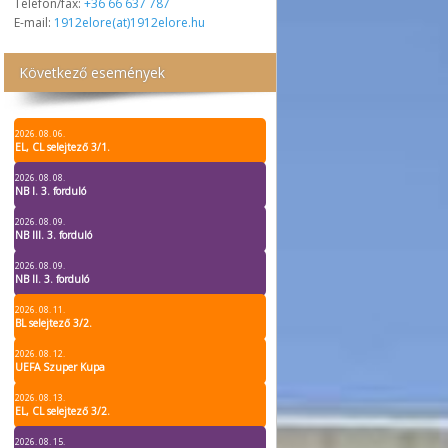
Telefon/fax:
+36 66 637 787
E-mail:
1912elore(at)1912elore.hu
Következő események
2026. 08. 06.
EL, CL selejtező 3/1.
2026. 08. 08.
NB I. 3. forduló
2026. 08. 09.
NB III. 3. forduló
2026. 08. 09.
NB II. 3. forduló
2026. 08. 11.
BL selejtező 3/2.
2026. 08. 12.
UEFA Szuper Kupa
2026. 08. 13.
EL, CL selejtező 3/2.
2026. 08. 15.