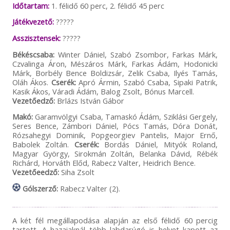
Időtartam:
1. félidő 60 perc, 2. félidő 45 perc
Játékvezető:
?????
Asszisztensek:
?????
Békéscsaba:
Winter Dániel, Szabó Zsombor, Farkas Márk,
Czvalinga Áron, Mészáros Márk, Farkas Ádám, Hodonicki
Márk, Borbély Bence Boldizsár, Zelik Csaba, Ilyés Tamás,
Oláh Ákos.
Cserék:
Apró Ármin, Szabó Csaba, Sipaki Patrik,
Kasik Ákos, Váradi Ádám, Balog Zsolt, Bónus Marcell.
Vezetőedző:
Brlázs István Gábor
Makó:
Garamvölgyi Csaba, Tamaskó Ádám, Sziklási Gergely,
Seres Bence, Zámbori Dániel, Pócs Tamás, Dóra Donát,
Rózsahegyi Dominik, Popgeorgiev Pantelis, Major Ernő,
Babolek Zoltán.
Cserék:
Bordás Dániel, Mityók Roland,
Magyar György, Sirokmán Zoltán, Belanka Dávid, Rébék
Richárd, Horváth Előd, Rabecz Valter, Heidrich Bence.
Vezetőeedző:
Siha Zsolt
Gólszerző:
Rabecz Valter (2).
A két fél megállapodása alapján az első félidő 60 percig
tartott. A hazaiaknál több labdarúgó is helyet kapott az