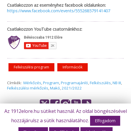
Csatlakozzon az eseményhez facebook oldalunkon:
https://www.facebook.com/events/555268579141407
Csatlakozzon YouTube csatornánkhoz:
Felkészülési program
Információk
Címkék:
Mérkőzés
,
Program
,
Programajánló
,
Felkészülés
,
NB III
,
Felkészülési mérkőzés
,
Makó
,
2021/2022
Az 1912elore.hu sütiket használ. Az oldal böngészésével
hozzájárulsz a sütik használatához.
© Békéscsaba 1912 Előre Futball Zrt.
Elfogadom
Olvasta már?