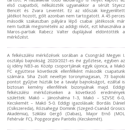
első csapatból, nélkülözték ugyanakkor a sérült Styecz
Bencét és Zvara Leventét. Ez az időszak kiegyenlített
játékot hozott, gólt azonban nem tartogatott. A 45 perces
második szakaszban pályára lépő csabai játékosok már
nem tudták megismételni az addigi nívót, ezt kihasználva a
Maros-partiak Rabecz Valter duplájával eldöntötték a
mérkőzést.
A felkészülési mérkőzések sorában a Csongrád Megyei I.
osztályú bajnokság 2020/2021-es évi győztese, egyben az
új idény NB3-as Közép csoportjának egyik újonca, a Makó
FC együttese következik ellenfélként második csapatunk
számára. Siha Zsolt neveltjei toronymagasan, 73 bajnoki
pontot gyűjtve húzták be a tavalyi bajnokságot, ezáltal is
biztosan kemény ellenfélnek bizonyulnak majd. Eddigi
felkészülési mérkőzéseiken a következő eredmények
születtek: Makó – Jánoshalma 1-3, Makó – SZVSE 6-0,
Kecskemét – Makó 5-0. Eddigi igazolásaik: Bordás Dániel
(Csíkszereda), Rózsahegyi Dominik (Szeged-Csanád Grosics
Akadémia), Sziklási Gergő (Dabas), Major Ernő (MOL
Fehérvár FC), Popgeorgiev Pantelis (Kecskemét).