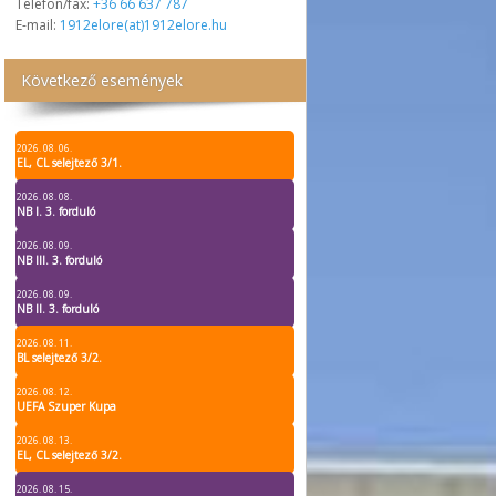
Telefon/fax:
+36 66 637 787
E-mail:
1912elore(at)1912elore.hu
Következő események
2026. 08. 06.
EL, CL selejtező 3/1.
2026. 08. 08.
NB I. 3. forduló
2026. 08. 09.
NB III. 3. forduló
2026. 08. 09.
NB II. 3. forduló
2026. 08. 11.
BL selejtező 3/2.
2026. 08. 12.
UEFA Szuper Kupa
2026. 08. 13.
EL, CL selejtező 3/2.
2026. 08. 15.