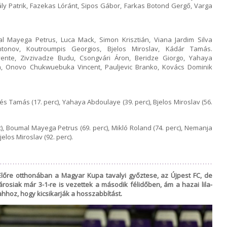
rály Patrik, Fazekas Lóránt, Sipos Gábor, Farkas Botond Gergő, Varga
umal Mayega Petrus, Luca Mack, Simon Krisztián, Viana Jardim Silva
tonov, Koutroumpis Georgios, Bjelos Miroslav, Kádár Tamás.
nte, Zivzivadze Budu, Csongvári Áron, Beridze Giorgo, Yahaya
la, Onovo Chukwuebuka Vincent, Pauljevic Branko, Kovács Dominik
lyés Tamás (17. perc), Yahaya Abdoulaye (39. perc), Bjelos Miroslav (56.
), Boumal Mayega Petrus (69. perc), Mikló Roland (74. perc), Nemanja
jelos Miroslav (92. perc).
őre otthonában a Magyar Kupa tavalyi győztese, az Újpest FC, de
árosiak már 3-1-re is vezettek a második félidőben, ám a hazai lila-
hhoz, hogy kicsikarják a hosszabbítást.