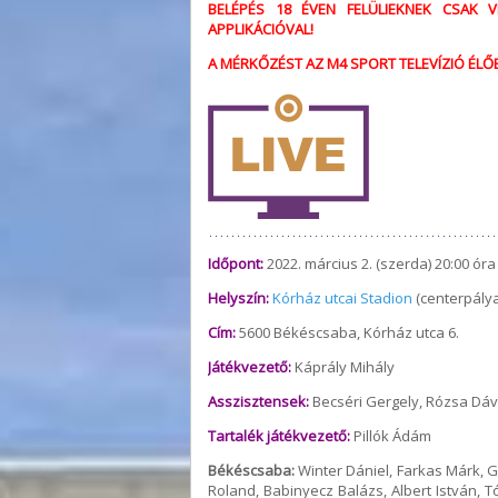
BELÉPÉS 18 ÉVEN FELÜLIEKNEK CSAK V
APPLIKÁCIÓVAL!
A MÉRKŐZÉST AZ M4 SPORT TELEVÍZIÓ ÉLŐB
Időpont:
2022. március 2. (szerda) 20:00 óra
Helyszín:
Kórház utcai Stadion
(centerpálya
Cím:
5600 Békéscsaba, Kórház utca 6.
Játékvezető:
Káprály Mihály
Asszisztensek:
Becséri Gergely, Rózsa Dáv
Tartalék játékvezető:
Pillók Ádám
Békéscsaba:
Winter Dániel, Farkas Márk, G
Roland, Babinyecz Balázs, Albert István, T