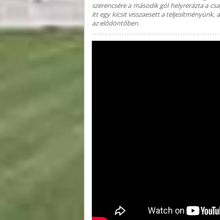
szerencsére a második gól helyrerázta a csa
itt egy kicsit visszaesett a teljesítményünk
az elődöntőben.