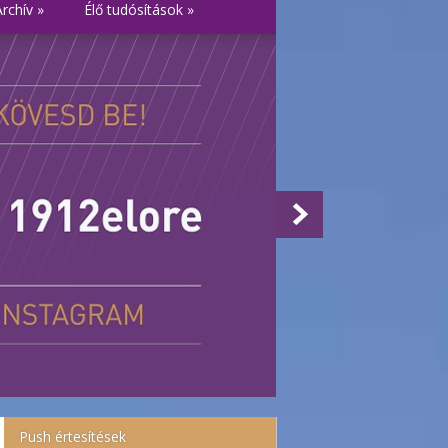
Archív
»
Élő tudósítások
»
Push értesítések