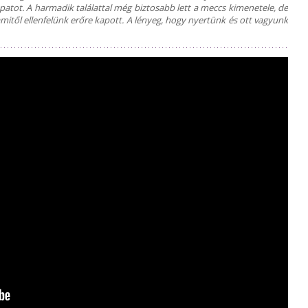
patot. A harmadik találattal még biztosabb lett a meccs kimenetele, de
, amitől ellenfelünk erőre kapott. A lényeg, hogy nyertünk és ott vagyunk