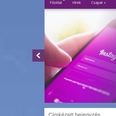
Főoldal
Hírek
Csapat
»
Címkézett bejegyzés