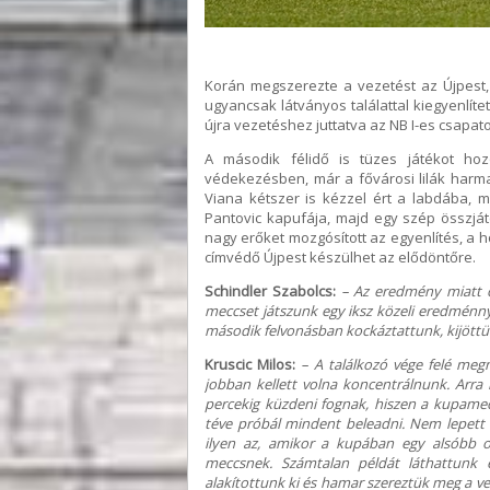
Korán megszerezte a vezetést az Újpest,
ugyancsak látványos találattal kiegyenlíte
újra vezetéshez juttatva az NB I-es csapato
A második félidő is tüzes játékot hoz
védekezésben, már a fővárosi lilák harma
Viana kétszer is kézzel ért a labdába, m
Pantovic kapufája, majd egy szép összját
nagy erőket mozgósított az egyenlítés, a 
címvédő Újpest készülhet az elődöntőre.
Schindler Szabolcs:
– Az eredmény miatt cs
meccset játszunk egy iksz közeli eredménnye
második felvonásban kockáztattunk, kijöttü
Kruscic Milos:
– A találkozó vége felé meg
jobban kellett volna koncentrálnunk. Arra 
percekig küzdeni fognak, hiszen a kupamec
téve próbál mindent beleadni. Nem lepett 
ilyen az, amikor a kupában egy alsóbb os
meccsnek. Számtalan példát láthattunk e
alakítottunk ki és hamar szereztük meg a vez