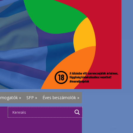
ámogatók
»
SFP
»
Éves beszámolók
»