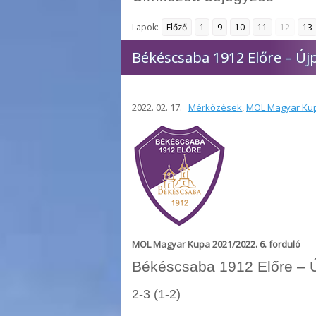
Lapok:
Előző
1
9
10
11
12
13
Békéscsaba 1912 Előre – Új
2022. 02. 17.
Mérkőzések
,
MOL Magyar Kup
MOL Magyar Kupa 2021/2022. 6. forduló
Békéscsaba 1912 Előre – 
2-3 (1-2)