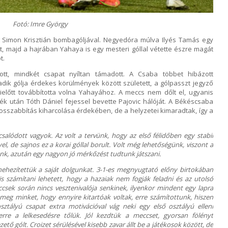
Fotó: Imre György
 Simon Krisztián bombagóljával. Negyedóra múlva Ilyés Tamás egy
tt, majd a hajrában Yahaya is egy mesteri góllal vétette észre magát
t.
ott, mindkét csapat nyíltan támadott. A Csaba többet hibázott
dik gólja érdekes körülmények között született, a gólpasszt jegyző
ielőtt továbbította volna Yahayához. A meccs nem dőlt el, ugyanis
ék után Tóth Dániel fejessel bevette Pajovic hálóját. A Békéscsaba
hosszabbítás kiharcolása érdekében, de a helyzetei kimaradtak, így a
alódott vagyok. Az volt a tervünk, hogy az első félidőben egy stabil
l, de sajnos ez a korai góllal borult. Volt még lehetőségünk, viszont a
nk, azután egy nagyon jó mérkőzést tudtunk játszani.
nehezítettük a saját dolgunkat. 3-1-es megnyugtató előny birtokában
is számítani lehetett, hogy a hazaiak nem fogják feladni és az utolsó
csek során nincs vesztenivalója senkinek, ilyenkor mindent egy lapra
meg minket, hogy ennyire kitartóak voltak, erre számítottunk, hiszen
ztályú csapat extra motivációval vág neki egy első osztályú elleni
rre a lelkesedésre tőlük. Jól kezdtük a meccset, gyorsan fölényt
ető gólt. Croizet sérülésével kisebb zavar állt be a játékosok között, de