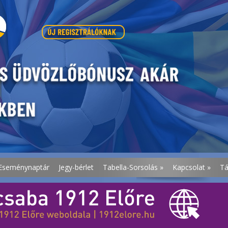
Eseménynaptár
Jegy-bérlet
Tabella-Sorsolás
»
Kapcsolat
»
T