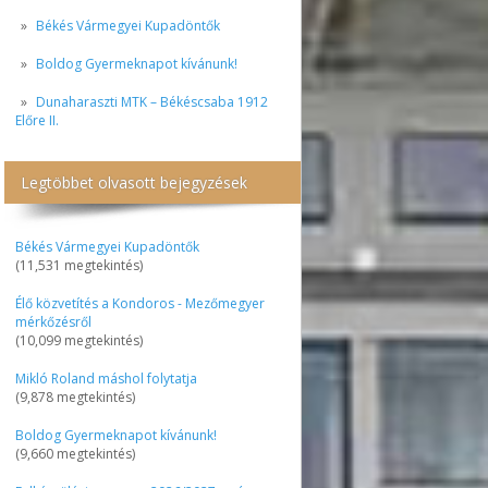
Békés Vármegyei Kupadöntők
Boldog Gyermeknapot kívánunk!
Dunaharaszti MTK – Békéscsaba 1912
Előre II.
Legtöbbet olvasott bejegyzések
Békés Vármegyei Kupadöntők
(11,531 megtekintés)
Élő közvetítés a Kondoros - Mezőmegyer
mérkőzésről
(10,099 megtekintés)
Mikló Roland máshol folytatja
(9,878 megtekintés)
Boldog Gyermeknapot kívánunk!
(9,660 megtekintés)