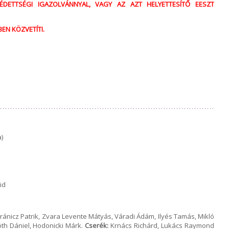
ÉDETTSÉGI IGAZOLVÁNNYAL, VAGY AZ AZT HELYETTESÍTŐ EESZT
EN KÖZVETÍTI.
)
id
ránicz Patrik, Zvara Levente Mátyás, Váradi Ádám, Ilyés Tamás, Mikló
óth Dániel, Hodonicki Márk.
Cserék:
Krnács Richárd, Lukács Raymond