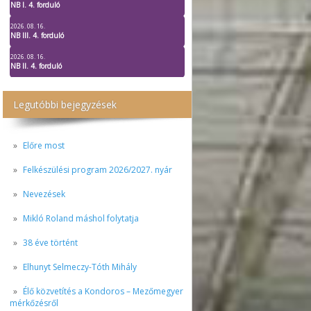
NB I. 4. forduló
2026. 08. 16.
NB III. 4. forduló
2026. 08. 16.
NB II. 4. forduló
Legutóbbi bejegyzések
Előre most
Felkészülési program 2026/2027. nyár
Nevezések
Mikló Roland máshol folytatja
38 éve történt
Elhunyt Selmeczy-Tóth Mihály
Élő közvetítés a Kondoros – Mezőmegyer
mérkőzésről