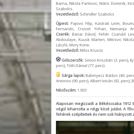
Barna, Nikola Pantovic, Máris Dominik, Ki
Szabolcs.
Vezetőedző:
Schindler Szabolcs
Újpest:
Pajovic Filip, Kastrati Lirim, Bo
Fernando, Croizet Yohan, Nemanja An
Cserék:
Banai Dávid, Fehér Csanád Leve
Abdoulaye, Kuusk Marten, Mitrovic Niko
László, Mory Kone.
Vezetőedző:
Milos Kruscic
Gólszerzők:
Simon Krisztián (3. perc), I
perc), Tóth Dániel (77. perc).
Sárga lapok:
Babinyecz Balázs (40. perc
Antonov (90. perc), Albert István (92. perc), B
Nézőszám:
1.920
Alaposan megizzadt a Békéscsaba 1912 El
végül kiharcolta a négy közé jutást. A főv
fehérek szépítettek és nem sok hiányzott a