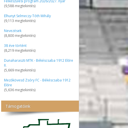
Felkészülési program 2026/2027. nyár
(9,588 megtekintés)
Elhunyt Selmeczy-Tóth Mihály
(9,113 megtekintés)
Nevezések
(8,800 megtekintés)
38 éve történt
(8,219 megtekintés)
Dunaharaszti MTK - Békéscsaba 1912 Előre
II.
(5,669 megtekintés)
Mezőkövesd Zsóry FC - Békéscsaba 1912
Előre
(5,636 megtekintés)
Támogatóink