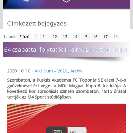
Címkézett bejegyzés
Lapok:
Előző
1
11
12
13
14
15
16
17
18
64 csapattal folytatódik a MOL Magyar Kupa
2020. 10. 10.
Archívum – 2020.
,
Archív
Szombaton, a Puskás Akadémia FC Toponár SE elleni 7-0-s
győzelmével ért véget a MOL Magyar Kupa 6. fordulója. A
következő kör sorsolását szintén szombaton, 19:15 órától
tartják az M4 Sport stúdiójában.