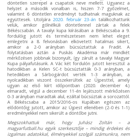
döntetlen szerepel a csapatok neve mellett. Ugyanez a
helyzet a második vonalban is, hiszen 7-7 győzelmet,
valamint 6 döntetlen eredményt tudhatnak maguknak az
együttesek. Utoljára
2020. február 23-án
találkozhattunk
velük, amikor gólnélküli döntetlennel zártak a felek
Békéscsabán. A tavalyi kupa kiírásában a Békéscsaba a 9.
fordulóig jutott és természetesen nem lehet eleget
emlegetni a 8. felvonásban elkövetett hatalmas sikert,
amikor a 2-0 arányban búcsúztattuk a Fradit. A
folytatásban aztán a Puskás Akadémia már mindkét
mérkőzésen jobbnak bizonyult, így zárult a tavalyi Magyar
Kupa pályafutásunk. A Vác két fordulón jutott keresztül: a
hatodikban a Kelen SC-t búcsúztatták 0-3 arányban, a
hetedikben a Sárbogárdot verték 1-3 arányban, a
nyolcadikban viszont összekerültek az Újpesttel, amely
ugyan az első kiírt időpontban (2020. december 4.)
elmaradt, végül a december 11-én lejátszott mérkőzésen
0-3 arányban maradtak alul, ezáltal búcsúztak a sorozattól.
A Békéscsaba a 2015/2016-os Kupában egészen az
elődöntőig jutott, amikor az Újpest ellenében (2-0 és 1-1)
eredményekkel nem sikerült a döntőbe jutni.
Megszokhattuk már, hogy Juhász Zoltán – a
magyarfutball.hu egyik szerkesztője – mindig érdekes és
izgalmas adatokkal, élményekkel szolgál számunkra, nem