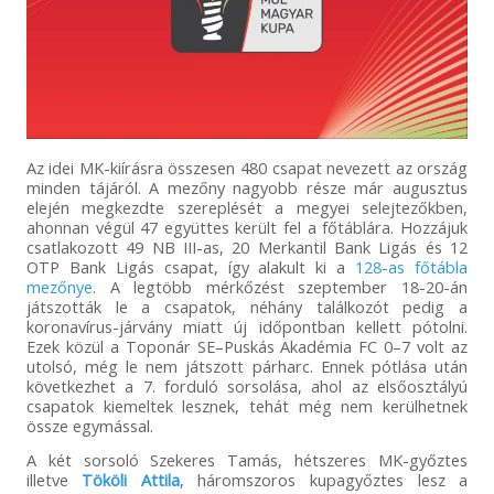
Az idei MK-kiírásra összesen 480 csapat nevezett az ország
minden tájáról. A mezőny nagyobb része már augusztus
elején megkezdte szereplését a megyei selejtezőkben,
ahonnan végül 47 együttes került fel a főtáblára. Hozzájuk
csatlakozott 49 NB III-as, 20 Merkantil Bank Ligás és 12
OTP Bank Ligás csapat, így alakult ki a
128-as főtábla
mezőnye
. A legtöbb mérkőzést szeptember 18-20-án
játszották le a csapatok, néhány találkozót pedig a
koronavírus-járvány miatt új időpontban kellett pótolni.
Ezek közül a Toponár SE–Puskás Akadémia FC 0–7 volt az
utolsó, még le nem játszott párharc. Ennek pótlása után
következhet a 7. forduló sorsolása, ahol az elsőosztályú
csapatok kiemeltek lesznek, tehát még nem kerülhetnek
össze egymással.
A két sorsoló Szekeres Tamás, hétszeres MK-győztes
illetve
Tököli Attila
, háromszoros kupagyőztes lesz a