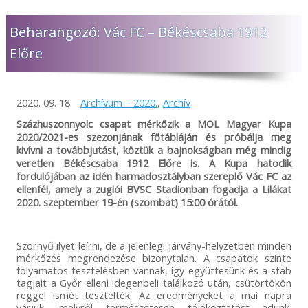
mérkőzések megtekintése és az elutazás előtt minden
esetben szíveskedjenek figyelmesen elolvasni a
Beharangozó: Vác FC – Békéscsaba 1912
mérkőzésekkel kapcsolatos információkat, melyeket
egyedülálló módon rendszeresen és azonnal frissítünk,
Előre
miután hivatalos formában megkaptuk a belépőjegyekkel
és beléptetéssel kapcsolatos tájékoztatást. A szükséges
tudnivalókat időben megosztjuk összes online felületünkön,
így a Békéscsaba 1912 Előre NEM tud felelősséget vállalni
2020. 09. 18.
Archívum – 2020.
,
Archív
abban az esetben, ha valaki az információk hiányára
hivatkozva, bármilyen okból nem tud az adott mérkőzésre
Százhuszonnyolc csapat mérkőzik a MOL Magyar Kupa
bejutni! Előfordulhat, hogy adott esetben a vendéglátó klub
2020/2021-es szezonjának főtábláján és próbálja meg
nem ad minden részletre kiterjedő tájékoztatást, így
kivívni a továbbjutást, köztük a bajnokságban még mindig
mindenképp javasoljuk, hogy keressék fel az ellenfél
veretlen Békéscsaba 1912 Előre is. A Kupa hatodik
csapatának felületeit is és tájékozódjanak a bejutás
fordulójában az idén harmadosztályban szereplő Vác FC az
feltételeiről. A Békéscsaba 1912 Előre minden tőle telhetőt
ellenfél, amely a zuglói BVSC Stadionban fogadja a Lilákat
megtesz azért, hogy vendégei, szurkolói és az érdeklődők
2020. szeptember 19-én (szombat) 15:00 órától.
időben, megfelelő felvilágosítást kapjanak, de önhibánkon
kívül a helyszíni rendezési feltételekért NEM tudunk
felelősséget vállalni. Megértésüket és türelmüket
köszönjük!
Szörnyű ilyet leírni, de a jelenlegi járvány-helyzetben minden
mérkőzés megrendezése bizonytalan. A csapatok szinte
folyamatos tesztelésben vannak, így együttesünk és a stáb
tagjait a Győr elleni idegenbeli találkozó után, csütörtökön
reggel ismét tesztelték. Az eredményeket a mai napra
várjuk, melyről természetesen tájékoztatást adunk.