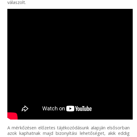
válaszolt.
A mérkőzésen előzetes tájékozódásunk alapján elsősorban
azok kaphatnak majd bizonyítási lehetőséget, akik eddig