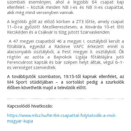
szombati eseményen, ahol a legjobb 64 csapat kap
ellenfelet – köztük minden NB I-es és NB II-es csapattal,
akik még mind versenyben vannak.
A legtöbb gólt az előző körben a ZTE lőtte, amely csapat
11–0-ra győzött Mezőkeresztesen, a Kisvárda 10-et lőtt
Kecskéden és a Csákvár is tízig jutott Szarvaskenden.
A 47 megyei csapatból 46 a megyei I. osztályból került a
főtáblára, egyedül a Ráckeve VAFC érkezett ennél is
alacsonyabb osztályból, a Pest megyei II. osztályból. Ők
rögtön az azóta a Bajnokok Ligája főtáblájára jutó
Ferencvárost kapták és bár szépen helyt álltak, végül 6–1-
es vereséget szenvedtek.
A továbbjutók szombaton, 19.15-től kapnak ellenfelet, az
M4 Sport stúdiójában – a sortolást pedig a szurkolók
élőben követhetik majd a televíziók előtt.
Kapcsolódó hivatkozás:
https://www.mlsz.hu/hir/64-csapattal-folytatodik-a-mol-
magyar-kupa