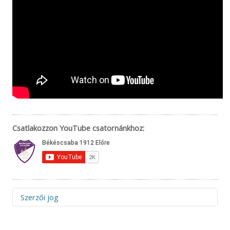
Csatlakozzon YouTube csatornánkhoz:
Szerzői jog
Figyelem! Felhívjuk figyelmüket, hogy az 1912elore.hu web-