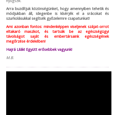
nyugszik.
Arra buzdítjuk közönségünket, hogy amennyiben tehetik és
módjukban áll, idegenbe is kísérjék el a srácokat és
szurkolásukkal segítsék győzelemre csapatunkat!
Ami azonban fontos: mindenképpen viseljenek szájat-orrot
eltakaró maszkot, és tartsák be az egészségügyi
távolságot saját és embertársaink egészségének
megőrzése érdekében!
Hajrá Lilák! Együtt erősebbek vagyunk!
M.B.