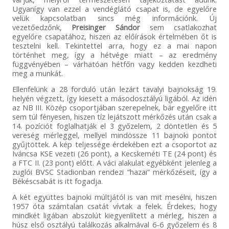
Ugyanígy van ezzel a vendéglátó csapat is, de egyelőre
velük kapcsolatban sincs még információnk. Új
vezetőedzőnk,
Preisinger Sándor
sem csatlakozhat
egyelőre csapatához, hiszen az előírások értelmében őt is
tesztelni kell. Tekintettel arra, hogy ez a mai napon
történhet meg, így a hétvége miatt – az eredmény
függvényében – várhatóan hétfőn vagy kedden kezdheti
meg a munkát.
Ellenfelünk a 28 forduló után lezárt tavalyi bajnokság 19.
helyén végzett, így kiesett a másodosztályú ligából. Az idén
az NB III. Közép csoportjában szerepelnek, bár egyelőre itt
sem túl fényesen, hiszen tíz lejátszott mérkőzés után csak a
14. pozíciót foglalhatják el 3 győzelem, 2 döntetlen és 5
vereség mérleggel, mellyel mindössze 11 bajnoki pontot
gyűjtöttek. A kép teljessége érdekében ezt a csoportot az
Iváncsa KSE vezeti (26 pont), a Kecskeméti TE (24 pont) és
a FTC II. (23 pont) előtt. A váci alakulat egyébként jelenleg a
zuglói BVSC Stadionban rendezi “hazai” mérkőzéseit, így a
Békéscsabát is itt fogadja.
A két együttes bajnoki múltjától is van mit mesélni, hiszen
1957 óta számtalan csatát vívtak a felek. Érdekes, hogy
mindkét ligában abszolút kiegyenlített a mérleg, hiszen a
húsz első osztályú találkozás alkalmával 6-6 győzelem és 8