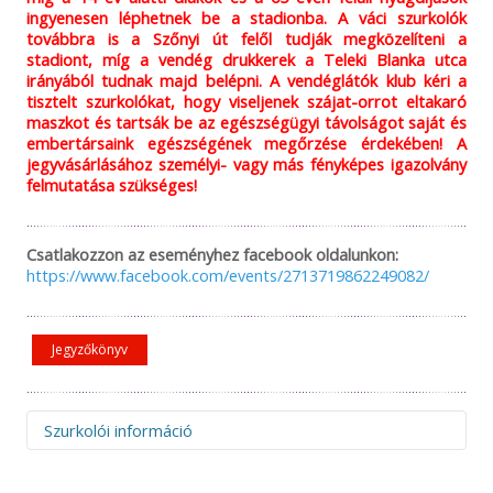
ingyenesen léphetnek be a stadionba. A váci szurkolók
továbbra is a Szőnyi út felől tudják megközelíteni a
stadiont, míg a vendég drukkerek a Teleki Blanka utca
irányából tudnak majd belépni. A vendéglátók klub kéri a
tisztelt szurkolókat, hogy viseljenek szájat-orrot eltakaró
maszkot és tartsák be az egészségügyi távolságot saját és
embertársaink egészségének megőrzése érdekében! A
jegyvásárlásához személyi- vagy más fényképes igazolvány
felmutatása szükséges!
Csatlakozzon az eseményhez facebook oldalunkon:
https://www.facebook.com/events/2713719862249082/
Jegyzőkönyv
Szurkolói információ
Figyelem! Felhívjuk figyelmüket, hogy az idegenbeli