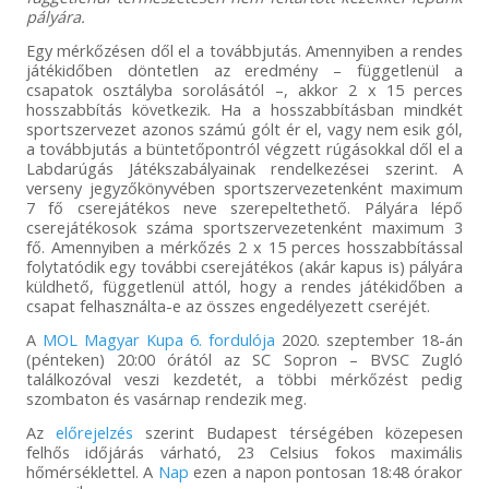
pályára.
Egy mérkőzésen dől el a továbbjutás. Amennyiben a rendes
játékidőben döntetlen az eredmény – függetlenül a
csapatok osztályba sorolásától –, akkor 2 x 15 perces
hosszabbítás következik. Ha a hosszabbításban mindkét
sportszervezet azonos számú gólt ér el, vagy nem esik gól,
a továbbjutás a büntetőpontról végzett rúgásokkal dől el a
Labdarúgás Játékszabályainak rendelkezései szerint. A
verseny jegyzőkönyvében sportszervezetenként maximum
7 fő cserejátékos neve szerepeltethető. Pályára lépő
cserejátékosok száma sportszervezetenként maximum 3
fő. Amennyiben a mérkőzés 2 x 15 perces hosszabbítással
folytatódik egy további cserejátékos (akár kapus is) pályára
küldhető, függetlenül attól, hogy a rendes játékidőben a
csapat felhasználta-e az összes engedélyezett cseréjét.
A
MOL Magyar Kupa 6. fordulója
2020. szeptember 18-án
(pénteken) 20:00 órától az SC Sopron – BVSC Zugló
találkozóval veszi kezdetét, a többi mérkőzést pedig
szombaton és vasárnap rendezik meg.
Az
előrejelzés
szerint Budapest térségében közepesen
felhős időjárás várható, 23 Celsius fokos maximális
hőmérséklettel. A
Nap
ezen a napon pontosan 18:48 órakor