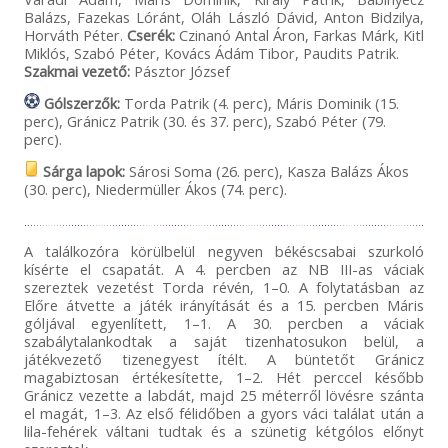
Balázs, Fazekas Lóránt, Oláh László Dávid, Anton Bidzilya,
Horváth Péter.
Cserék:
Czinanó Antal Áron, Farkas Márk, Kitl
Miklós, Szabó Péter, Kovács Ádám Tibor, Paudits Patrik.
Szakmai vezető:
Pásztor József
Gólszerzők:
Torda Patrik (4. perc), Máris Dominik (15.
perc), Gránicz Patrik (30. és 37. perc), Szabó Péter (79.
perc).
Sárga lapok:
Sárosi Soma (26. perc), Kasza Balázs Ákos
(30. perc), Niedermüller Ákos (74. perc).
A találkozóra körülbelül negyven békéscsabai szurkoló
kísérte el csapatát. A 4. percben az NB III-as váciak
szereztek vezetést Torda révén, 1–0. A folytatásban az
Előre átvette a játék irányítását és a 15. percben Máris
góljával egyenlített, 1–1. A 30. percben a váciak
szabálytalankodtak a saját tizenhatosukon belül, a
játékvezető tizenegyest ítélt. A büntetőt Gránicz
magabiztosan értékesítette, 1–2. Hét perccel később
Gránicz vezette a labdát, majd 25 méterről lövésre szánta
el magát, 1–3. Az első félidőben a gyors váci találat után a
lila-fehérek váltani tudtak és a szünetig kétgólos előnyt