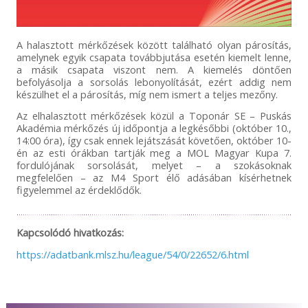
A halasztott mérkőzések között található olyan párosítás,
amelynek egyik csapata továbbjutása esetén kiemelt lenne,
a másik csapata viszont nem. A kiemelés döntően
befolyásolja a sorsolás lebonyolítását, ezért addig nem
készülhet el a párosítás, míg nem ismert a teljes mezőny.
Az elhalasztott mérkőzések közül a Toponár SE – Puskás
Akadémia mérkőzés új időpontja a legkésőbbi (október 10.,
14:00 óra), így csak ennek lejátszását követően, október 10-
én az esti órákban tartják meg a MOL Magyar Kupa 7.
fordulójának sorsolását, melyet – a szokásoknak
megfelelően – az M4 Sport élő adásában kísérhetnek
figyelemmel az érdeklődők.
Kapcsolódó hivatkozás:
https://adatbank.mlsz.hu/league/54/0/22652/6.html