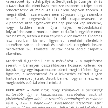
kevesebbet léphettek pályára. Sérültjeink jó úton járnak és
a Kazincbarcika elleni hazai meccsre csaknem a teljes keret
rendelkezésre áll majd. Az ETO elleni bajnokin többen is
megsérültek – szerencsére nem súlyosan -, így számukra
pihenőt és regenerációt írt elő csapatorvosunk. A
kupameccs után egyébként két nap pihenőt kap mindenki,
hogy kedden már újra teljes erőbedobással
folytatódhasson a munka. Színes cédulákról egyelőre nincs
mit beszélni, hiszen a kupa teljesen külön kávéház. Érdemes
lesz azonban kiemelt figyelmet szentelni ellenfelünk
keretében Sóron Tibornak és Szalánszki Gergőnek, hiszen
mindketten 3-3 találattal járultak hozzá eddig csapatuk
sikereihez.
Mindentől függetlenül ezt a mérkőzést – a papírforma
szerint – bármilyen összeállításban hoznunk kellene, de
tudjuk hogy egy kupameccsen bármi megtörténhet, így a
figyelem, a koncentráció és a lelkesedés ezúttal is igen
fontos szerepet játszik. Bízunk benne, hogy sima lesz és a
meglepetés ezúttal elkerül minket!
Burzi Attila:
–
Nem titok, hogy számunkra a bajnokság
fontosabb, így a kupameccsen szeretnénk azoknak
játéklehetőséget adni – a tesztelés eredményeit is számba
véve –, akik a bajnokikon kevesebbet játszottak. Ettől
függetlenül természetesen nem feltartott kezekkel lépünk