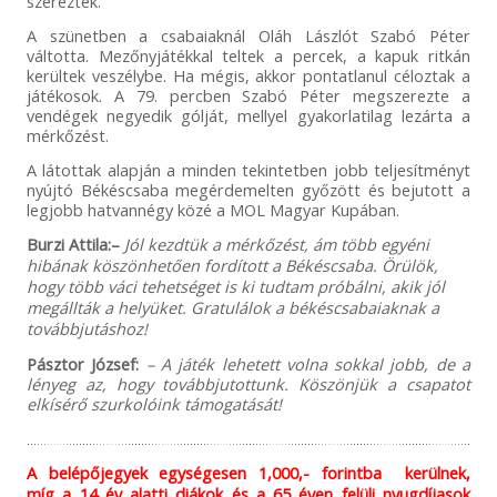
szereztek.
A szünetben a csabaiaknál Oláh Lászlót Szabó Péter
váltotta. Mezőnyjátékkal teltek a percek, a kapuk ritkán
kerültek veszélybe. Ha mégis, akkor pontatlanul céloztak a
játékosok. A 79. percben Szabó Péter megszerezte a
vendégek negyedik gólját, mellyel gyakorlatilag lezárta a
mérkőzést.
A látottak alapján a minden tekintetben jobb teljesítményt
nyújtó Békéscsaba megérdemelten győzött és bejutott a
legjobb hatvannégy közé a MOL Magyar Kupában.
Burzi Attila:
–
Jól kezdtük a mérkőzést, ám több egyéni
hibának köszönhetően fordított a Békéscsaba. Örülök,
hogy több váci tehetséget is ki tudtam próbálni, akik jól
megállták a helyüket. Gratulálok a békéscsabaiaknak a
továbbjutáshoz!
Pásztor József:
– A játék lehetett volna sokkal jobb, de a
lényeg az, hogy továbbjutottunk. Köszönjük a csapatot
elkísérő szurkolóink támogatását!
A belépőjegyek egységesen 1,000,- forintba kerülnek,
míg a 14 év alatti diákok és a 65 éven felüli nyugdíjasok