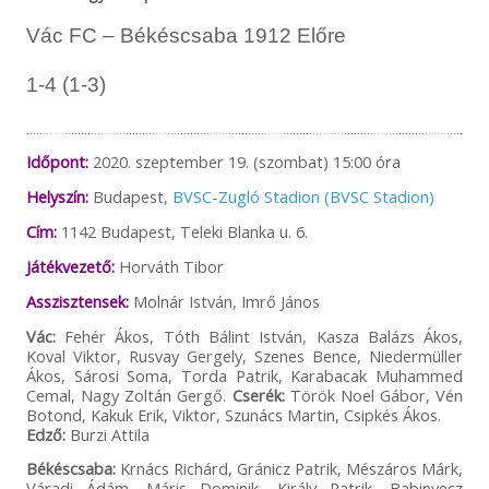
Vác FC – Békéscsaba 1912 Előre
1-4 (1-3)
Időpont:
2020. szeptember 19. (szombat) 15:00 óra
Helyszín:
Budapest,
BVSC-Zugló Stadion (BVSC Stadion)
Cím:
1142 Budapest, Teleki Blanka u. 6.
Játékvezető:
Horváth Tibor
Asszisztensek:
Molnár István, Imrő János
Vác:
Fehér Ákos, Tóth Bálint István, Kasza Balázs Ákos,
Koval Viktor, Rusvay Gergely, Szenes Bence, Niedermüller
Ákos, Sárosi Soma, Torda Patrik, Karabacak Muhammed
Cemal, Nagy Zoltán Gergő.
Cserék:
Török Noel Gábor, Vén
Botond, Kakuk Erik, Viktor, Szunács Martin, Csipkés Ákos.
Edző:
Burzi Attila
Békéscsaba:
Krnács Richárd, Gránicz Patrik, Mészáros Márk,
Váradi Ádám, Máris Dominik, Király Patrik, Babinyecz