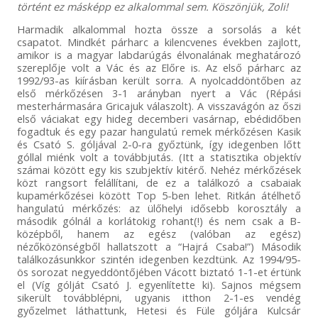
történt ez másképp ez alkalommal sem. Köszönjük, Zoli!
Harmadik alkalommal hozta össze a sorsolás a két
csapatot. Mindkét párharc a kilencvenes években zajlott,
amikor is a magyar labdarúgás élvonalának meghatározó
szereplője volt a Vác és az Előre is. Az első párharc az
1992/93-as kiírásban került sorra. A nyolcaddöntőben az
első mérkőzésen 3-1 arányban nyert a Vác (Répási
mesterhármasára Gricajuk válaszolt). A visszavágón az őszi
első váciakat egy hideg decemberi vasárnap, ebédidőben
fogadtuk és egy pazar hangulatú remek mérkőzésen Kasik
és Csató S. góljával 2-0-ra győztünk, így idegenben lőtt
góllal miénk volt a továbbjutás. (Itt a statisztika objektív
számai között egy kis szubjektív kitérő. Nehéz mérkőzések
közt rangsort felállítani, de ez a találkozó a csabaiak
kupamérkőzései között Top 5-ben lehet. Ritkán átélhető
hangulatú mérkőzés: az ülőhelyi idősebb korosztály a
második gólnál a korlátokig rohant(!) és nem csak a B-
középből, hanem az egész (valóban az egész)
nézőközönségből hallatszott a “Hajrá Csaba!”) Második
találkozásunkkor szintén idegenben kezdtünk. Az 1994/95-
ös sorozat negyeddöntőjében Vácott biztató 1-1-et értünk
el (Víg gólját Csató J. egyenlítette ki). Sajnos mégsem
sikerült továbblépni, ugyanis itthon 2-1-es vendég
győzelmet láthattunk, Hetesi és Füle góljára Kulcsár