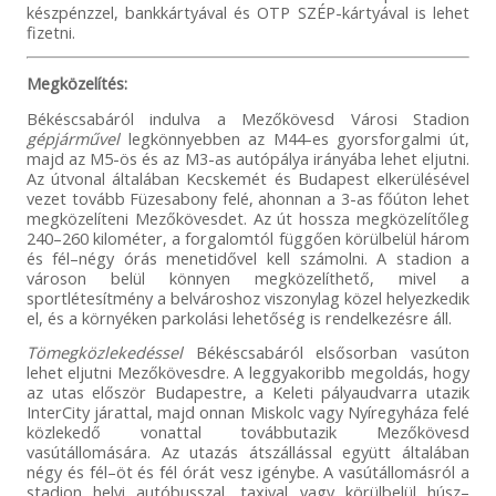
készpénzzel, bankkártyával és OTP SZÉP-kártyával is lehet
fizetni.
Megközelítés:
Békéscsabáról indulva a Mezőkövesd Városi Stadion
gépjárművel
legkönnyebben az M44-es gyorsforgalmi út,
majd az M5-ös és az M3-as autópálya irányába lehet eljutni.
Az útvonal általában Kecskemét és Budapest elkerülésével
vezet tovább Füzesabony felé, ahonnan a 3-as főúton lehet
megközelíteni Mezőkövesdet. Az út hossza megközelítőleg
240–260 kilométer, a forgalomtól függően körülbelül három
és fél–négy órás menetidővel kell számolni. A stadion a
városon belül könnyen megközelíthető, mivel a
sportlétesítmény a belvároshoz viszonylag közel helyezkedik
el, és a környéken parkolási lehetőség is rendelkezésre áll.
Tömegközlekedéssel
Békéscsabáról elsősorban vasúton
lehet eljutni Mezőkövesdre. A leggyakoribb megoldás, hogy
az utas először Budapestre, a Keleti pályaudvarra utazik
InterCity járattal, majd onnan Miskolc vagy Nyíregyháza felé
közlekedő vonattal továbbutazik Mezőkövesd
vasútállomására. Az utazás átszállással együtt általában
négy és fél–öt és fél órát vesz igénybe. A vasútállomásról a
stadion helyi autóbusszal, taxival vagy körülbelül húsz–