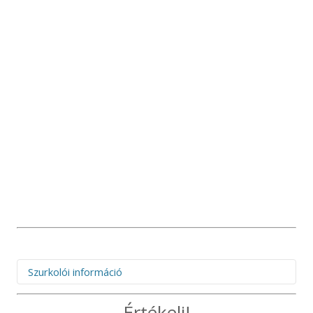
Szurkolói információ
Figyelem! Felhívjuk figyelmüket, hogy az idegenbeli
Értékelj!