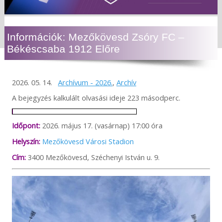
Információk: Mezőkövesd Zsóry FC –
Békéscsaba 1912 Előre
2026. 05. 14.
Archívum - 2026.
,
Archív
A bejegyzés kalkulált olvasási ideje 223 másodperc.
Időpont:
2026. május 17. (vasárnap) 17:00 óra
Helyszín:
Mezőkövesd Városi Stadion
Cím:
3400 Mezőkövesd, Széchenyi István u. 9.