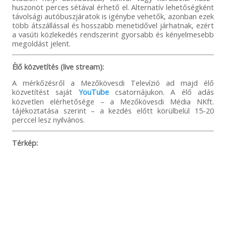
huszonöt perces sétával érhető el. Alternatív lehetőségként
távolsági autóbuszjáratok is igénybe vehetők, azonban ezek
több átszállással és hosszabb menetidővel járhatnak, ezért
a vasúti közlekedés rendszerint gyorsabb és kényelmesebb
megoldást jelent.
Élő közvetítés (live stream):
A mérkőzésről a Mezőkövesdi Televízió ad majd élő
közvetítést saját
YouTube
csatornájukon. A élő adás
közvetlen elérhetősége – a Mezőkövesdi Média NKft.
tájékoztatása szerint – a kezdés előtt körülbelül 15-20
perccel lesz nyilvános.
Térkép: