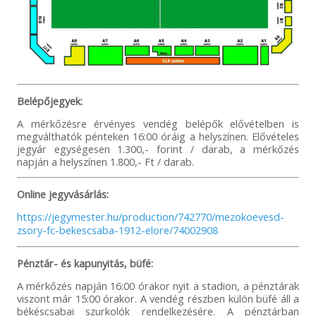
Belépőjegyek:
A mérkőzésre érvényes vendég belépők elővételben is
megválthatók pénteken 16:00 óráig a helyszínen. Elővételes
jegyár egységesen 1.300,- forint / darab, a mérkőzés
napján a helyszínen 1.800,- Ft / darab.
Online jegyvásárlás:
https://jegymester.hu/production/742770/mezokoevesd-
zsory-fc-bekescsaba-1912-elore/74002908
Pénztár- és kapunyitás, büfé:
A mérkőzés napján 16:00 órakor nyit a stadion, a pénztárak
viszont már 15:00 órakor. A vendég részben külön büfé áll a
békéscsabai szurkolók rendelkezésére. A pénztárban