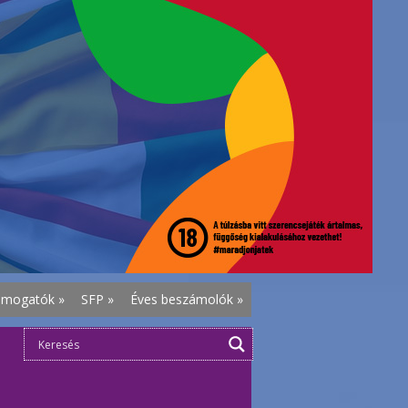
ámogatók
»
SFP
»
Éves beszámolók
»