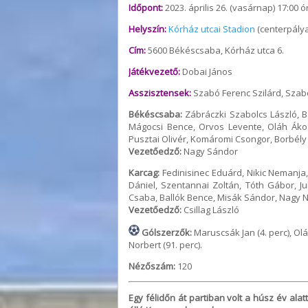
Időpont:
2023. április 26. (vasárnap) 17:00 ó
Helyszín:
Kórház utcai Stadion
(centerpálya
Cím:
5600 Békéscsaba, Kórház utca 6.
Játékvezető:
Dobai János
Asszisztensek:
Szabó Ferenc Szilárd, Szab
Békéscsaba:
Zábráczki Szabolcs László, B
Mágocsi Bence, Orvos Levente, Oláh Áko
Pusztai Olivér, Komáromi Csongor, Borbély
Vezetőedző:
Nagy Sándor
Karcag:
Fedinisinec Eduárd, Nikic Nemanja,
Dániel, Szentannai Zoltán, Tóth Gábor, J
Csaba, Ballók Bence, Misák Sándor, Nagy No
Vezetőedző:
Csillag László
Gólszerzők:
Maruscsák Jan (4. perc), Oláh
Norbert (91. perc).
Nézőszám:
120
Egy félidőn át partiban volt a húsz év alat