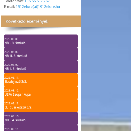
Telefon/fax:
+36 66 637 787
E-mail:
1912elore(at)1912elore.hu
Következő események
2026. 08. 08.
NB I. 3. forduló
2026. 08. 09.
NB III. 3. forduló
2026. 08. 09.
NB II. 3. forduló
2026. 08. 11.
BL selejtező 3/2.
2026. 08. 12.
UEFA Szuper Kupa
2026. 08. 13.
EL, CL selejtező 3/2.
2026. 08. 15.
NB I. 4. forduló
2026. 08. 16.