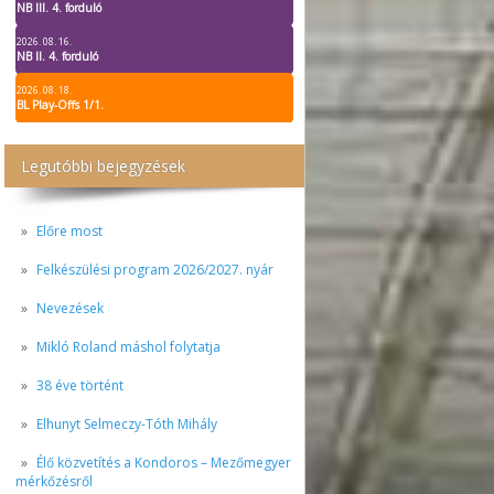
NB III. 4. forduló
2026. 08. 16.
NB II. 4. forduló
2026. 08. 18.
BL Play-Offs 1/1.
Legutóbbi bejegyzések
Előre most
Felkészülési program 2026/2027. nyár
Nevezések
Mikló Roland máshol folytatja
38 éve történt
Elhunyt Selmeczy-Tóth Mihály
Élő közvetítés a Kondoros – Mezőmegyer
mérkőzésről