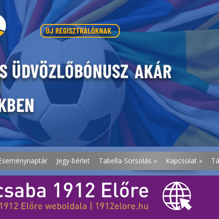
Eseménynaptár
Jegy-bérlet
Tabella-Sorsolás
»
Kapcsolat
»
T