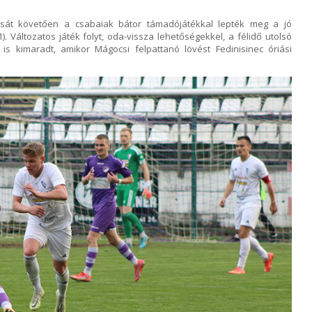
sát követően a csabaiak bátor támadójátékkal lepték meg a jó
. Változatos játék folyt, oda-vissza lehetőségekkel, a félidő utolsó
s kimaradt, amikor Mágocsi felpattanó lövést Fedinisinec óriási