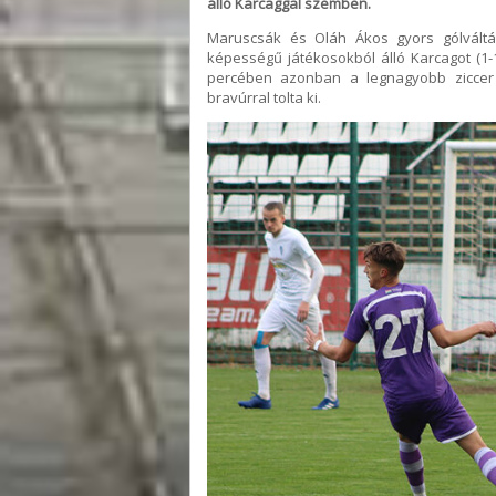
álló Karcaggal szemben.
Maruscsák és Oláh Ákos gyors gólváltá
képességű játékosokból álló Karcagot (1-1)
percében azonban a legnagyobb ziccer i
bravúrral tolta ki.