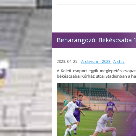
Beharangozó: Békéscsaba 191
2023. 04. 25.
Archívum – 2023.
,
Archív
A Keleti csoport egyik meglepetés csapatá
békéscsabai Kórház utcai Stadionban a ha