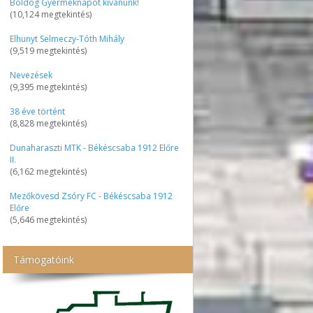
Boldog Gyermeknapot kívánunk!
(10,124 megtekintés)
Elhunyt Selmeczy-Tóth Mihály
(9,519 megtekintés)
Nevezések
(9,395 megtekintés)
38 éve történt
(8,828 megtekintés)
Dunaharaszti MTK - Békéscsaba 1912 Előre
II.
(6,162 megtekintés)
Mezőkövesd Zsóry FC - Békéscsaba 1912
Előre
(5,646 megtekintés)
Támogatóink