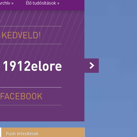
Archív
»
Élő tudósítások
»
Push értesítések