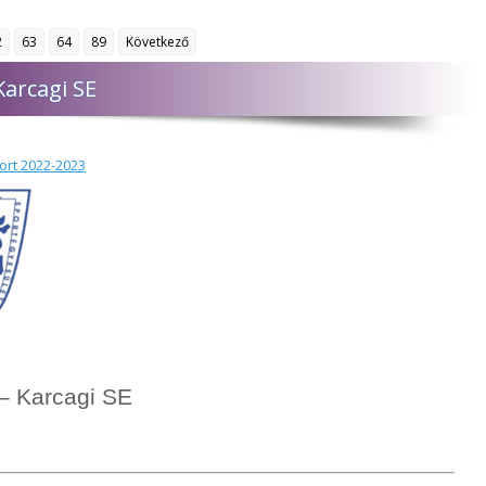
2
63
64
89
Következő
Karcagi SE
port 2022-2023
 – Karcagi SE