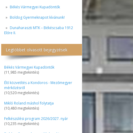
Békés Vármegyei Kupadöntők
Boldog Gyermeknapot kívánunk!
Dunaharaszti MTK – Békéscsaba 1912
Előre II.
Legtöbbet olvasott bejegyzések
Békés Vármegyei Kupadöntők
(11,985 megtekintés)
Élő közvetítés a Kondoros - Mezőmegyer
mérkőzésről
(10,520 megtekintés)
Mikló Roland máshol folytatja
(10,480 megtekintés)
Felkészülési program 2026/2027. nyár
(10,235 megtekintés)