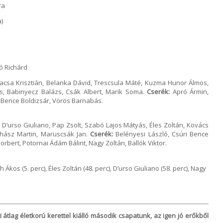
ra
)
ó Richárd
acsa Krisztián, Belanka Dávid, Trescsula Máté, Kuzma Hunor Álmos,
s, Babinyecz Balázs, Csák Albert, Marik Soma.
Cserék:
Apró Ármin,
 Bence Boldizsár, Vörös Barnabás.
 D’urso Giuliano, Pap Zsolt, Szabó Lajos Mátyás, Éles Zoltán, Kovács
uhász Martin, Maruscsák Jan.
Cserék:
Belényesi László, Csúri Bence
rbert, Potornai Ádám Bálint, Nagy Zoltán, Ballók Viktor.
 Ákos (5. perc), Éles Zoltán (48. perc), D’urso Giuliano (58. perc), Nagy
ti átlag életkorú kerettel kiálló második csapatunk, az igen jó erőkből