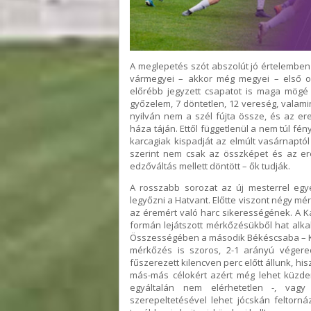
A meglepetés szót abszolút jó értelembe
vármegyei – akkor még megyei – első os
előrébb jegyzett csapatot is maga mögé ut
győzelem, 7 döntetlen, 12 vereség, valamin
nyilván nem a szél fújta össze, és az 
háza táján. Ettől függetlenül a nem túl f
karcagiak kispadját az elmúlt vasárnaptól 
szerint nem csak az összképet és az er
edzőváltás mellett döntött – ők tudják.
A rosszabb sorozat az új mesterrel egy
legyőzni a Hatvant. Előtte viszont négy mé
az éremért való harc sikerességének. A 
formán lejátszott mérkőzésükből hat alkal
Összességében a második Békéscsaba – K
mérkőzés is szoros, 2-1 arányú végered
fűszerezett kilencven perc előtt állunk, hi
más-más célokért azért még lehet küzd
egyáltalán nem elérhetetlen -, vagy
szerepeltetésével lehet jócskán feltorná