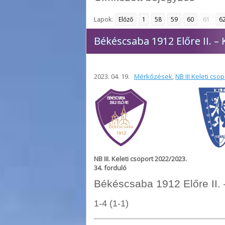
Lapok:
Előző
1
58
59
60
61
6
Békéscsaba 1912 Előre II. – 
2023. 04. 19.
Mérkőzések
,
NB III Keleti cso
NB III. Keleti csoport 2022/2023.
34. forduló
Békéscsaba 1912 Előre II.
1-4 (1-1)