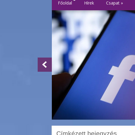
Főoldal
Hírek
Csapat
»
Címkézett bejegyzés