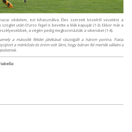
azai védelem, ezt kihasználva Éles szerzett közelről vezetést a
öglet után D’urso fejjel is bevette a lilák kapuját (1-3). Ekkor már a
zélyesebbek, a végén pedig megkoronázták a sikerüket (1-4).
amely a második félidei játékával rászolgált a három pontra. Fiatal
yújtott a mérkőzés és öröm volt látni, hogy bátran fel merték vállalni a
jesítettek.
tabella: