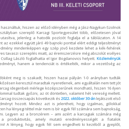
n használtuk, hiszen az előző idényben még a Jász-Nagykun-Szolnok
ztályban szereplő Karcagi Sportegyesület több, előzetesen jóval
asítva, jelenleg a hatodik pozíciót foglalja el a táblázaton. A 14
t az ezekkel együtt járó 49 bajnoki ponttal elért eddigi teljesítményt
eredmény mindenképpen egy szép jövő kezdete lehet a kék-fehérek
ényes tavaszi szereplés miatt, az éremszerzésre még abszolút esélyes
Csillag László foglalhatta el Igor Bogdanovics helyett.
Közleményük
edményt, hanem a tendenciát is értékelték, mikor a vezetőség az
ébként meg is szakadt, hiszen hazai pályán 1-0 arányban tudták
rkőzésen keresztül maradtak nyeretlenek, ami egyáltalán nem tett jót
Karcag idegenbeli mérlege középszerűnek mondható, hiszen 16 ilyen
ommal tudtak győzni, az öt döntetlen, valamint hét vereség mellett.
arcag összecsapás következik és
2022. október 30-án
lejátszott első
ményt hozott. Mindez azt is jelentheti, hogy izgalmas, gólokkal
szen ha lényegi téttel már nem is bír egyik fél számára sem bajnokság,
eni. Legyen az a bronzérem – ami azért a karcagiak számára még
 a produktivitás, amely mutató eredményességét a fiatalok
zni! A lényeg, hogy egyik fél sem engedheti ki kezéből a gyeplőt,