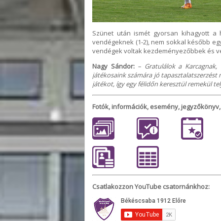
Szünet után ismét gyorsan kihagyott a h
vendégeknek (1-2), nem sokkal később egy sz
vendégek voltak kezdeményezőbbek és ves
Nagy Sándor:
– Gratulálok a Karcagnak, 
játékosaink számára jó tapasztalatszerzést n
játékot, így egy félidőn keresztül remekül tel
Fotók, információk, esemény, jegyzőkönyv, 
Csatlakozzon YouTube csatornánkhoz: