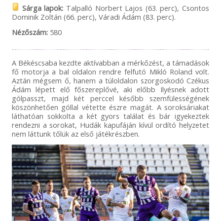
Sárga lapok:
Talpalló Norbert Lajos (63. perc), Csontos
Dominik Zoltán (66. perc), Váradi Ádám (83. perc).
Nézőszám:
580
A Békéscsaba kezdte aktívabban a mérkőzést, a támadások
fő motorja a bal oldalon rendre felfutó Mikló Roland volt.
Aztán mégsem ő, hanem a túloldalon szorgoskodó Czékus
Ádám lépett elő főszereplővé, aki előbb Ilyésnek adott
gólpasszt, majd két perccel később szemfülességének
köszönhetően góllal vétette észre magát. A soroksáriakat
láthatóan sokkolta a két gyors találat és bár igyekeztek
rendezni a sorokat, Hudák kapufáján kívül ordító helyzetet
nem láttunk tőlük az első játékrészben.