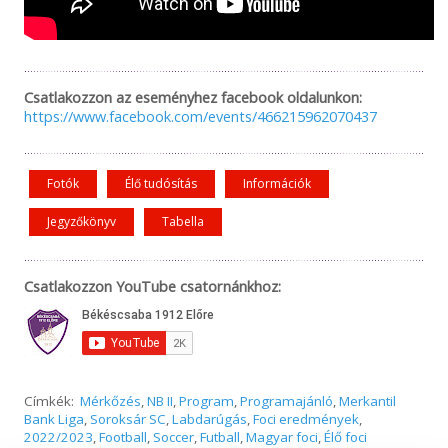
Csatlakozzon az eseményhez facebook oldalunkon:
https://www.facebook.com/events/466215962070437
Fotók
Élő tudósítás
Információk
Jegyzőkönyv
Tabella
Csatlakozzon YouTube csatornánkhoz:
Címkék:
Mérkőzés
,
NB II
,
Program
,
Programajánló
,
Merkantil
Bank Liga
,
Soroksár SC
,
Labdarúgás
,
Foci eredmények
,
2022/2023
,
Football
,
Soccer
,
Futball
,
Magyar foci
,
Élő foci