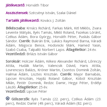
Játékvezető:
Horváth Tibor
Asszisztensek:
Szécsényi István, Szalai Dániel
Tartalék játékvezető:
Kovács J. Zoltán
Békéscsaba:
Krnács Richárd, Farkas Márk, Kitl Miklós, Zvara
Levente Mátyás, Ilyés Tamás, Mikló Roland, Fazekas Lóránt,
Czékus Ádám, Bora György, Horváth Péter, Puskás Gábor
Sándor.
Cserék:
Bukrán Erik, Lukács Raymond Barna, Váradi
Ádám, Mágocsi Bence, Hodonicki Márk, Hamed Yasin,
Szabó Csaba, Talpalló Norbert Lajos.
Átlagéletkor:
24 év.
Vezetőedző:
Brlázs István Gábor
Soroksár:
Holczer Ádám, Kékesi Alexander Richárd, Lőrinczy
Attila, Hudák Martin, Valencsik Dávid, Haris Attila,
Lovrencsics Balázs, Króner Martin, Csontos Dominik Zoltán,
Halmai Ádám, Lisztes Krisztián.
Cserék:
Major Barnabás,
Lipcsei Krisztián, Hajdú Roland Gábor, Köböl Krisztián
Milán, Pintér Dominik, Redzic Damir, Hegyi Péter, Erdélyi
László.
Átlagéletkor:
25 év.
Vezetőedző:
Lipcsei Péter
Gólszerzők:
Ilyés Tamás (22. perc), Czékus Ádám (23.
perc), Redzic Damir (49. perc), Váradi Ádám (82. perc).