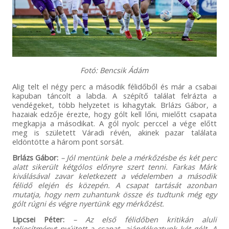
Fotó: Bencsik Ádám
Alig telt el négy perc a második félidőből és már a csabai
kapuban táncolt a labda. A szépítő találat felrázta a
vendégeket, több helyzetet is kihagytak. Brlázs Gábor, a
hazaiak edzője érezte, hogy gólt kell lőni, mielőtt csapata
megkapja a másodikat. A gól nyolc perccel a vége előtt
meg is született Váradi révén, akinek pazar találata
eldöntötte a három pont sorsát.
Brlázs Gábor:
– Jól mentünk bele a mérkőzésbe és két perc
alatt sikerült kétgólos előnyre szert tenni. Farkas Márk
kiválásával zavar keletkezett a védelemben a második
félidő elején és közepén. A csapat tartását azonban
mutatja, hogy nem zuhantunk össze és tudtunk még egy
gólt rúgni és végre nyertünk egy mérkőzést.
Lipcsei Péter:
– Az első félidőben kritikán aluli
teljesítményt nyújtott a csapat, ajándékoztunk két gólt. A