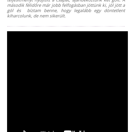
második félidőre már jobb felfogásban jöttünk ki, jól jött a
gól és bíztam benne, hogy legalább egy döntetlent
kiharcolunk, de nem sikerült.