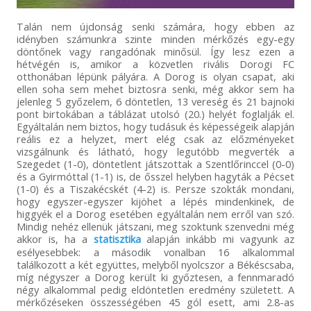
Talán nem újdonság senki számára, hogy ebben az
idényben számunkra szinte minden mérkőzés egy-egy
döntőnek vagy rangadónak minősül. Így lesz ezen a
hétvégén is, amikor a közvetlen rivális Dorogi FC
otthonában lépünk pályára. A Dorog is olyan csapat, aki
ellen soha sem mehet biztosra senki, még akkor sem ha
jelenleg 5 győzelem, 6 döntetlen, 13 vereség és 21 bajnoki
pont birtokában a táblázat utolsó (20.) helyét foglalják el.
Egyáltalán nem biztos, hogy tudásuk és képességeik alapján
reális ez a helyzet, mert elég csak az előzményeket
vizsgálnunk és látható, hogy legutóbb megverték a
Szegedet (1-0), döntetlent játszottak a Szentlőrinccel (0-0)
és a Gyirmóttal (1-1) is, de ősszel helyben hagyták a Pécset
(1-0) és a Tiszakécskét (4-2) is. Persze szokták mondani,
hogy egyszer-egyszer kijöhet a lépés mindenkinek, de
higgyék el a Dorog esetében egyáltalán nem erről van szó.
Mindig nehéz ellenük játszani, meg szoktunk szenvedni még
akkor is, ha a
statisztika
alapján inkább mi vagyunk az
esélyesebbek: a második vonalban 16 alkalommal
találkozott a két együttes, melyből nyolcszor a Békéscsaba,
míg négyszer a Dorog került ki győztesen, a fennmaradó
négy alkalommal pedig eldöntetlen eredmény született. A
mérkőzéseken összességében 45 gól esett, ami 2.8-as