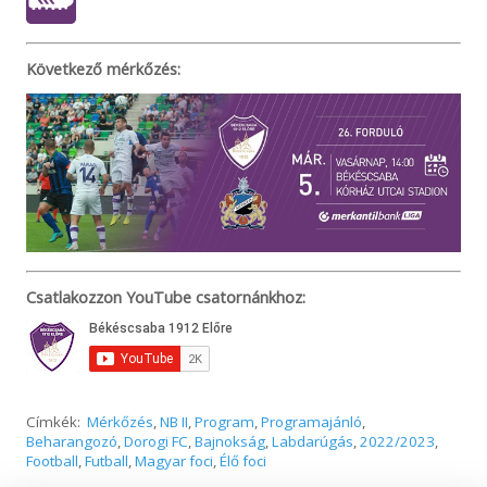
Következő mérkőzés:
Csatlakozzon YouTube csatornánkhoz:
Címkék:
Mérkőzés
,
NB II
,
Program
,
Programajánló
,
Beharangozó
,
Dorogi FC
,
Bajnokság
,
Labdarúgás
,
2022/2023
,
Football
,
Futball
,
Magyar foci
,
Élő foci