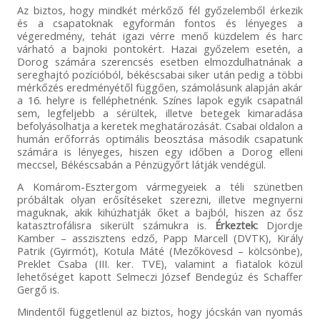
Az biztos, hogy mindkét mérkőző fél győzelemből érkezik
és a csapatoknak egyformán fontos és lényeges a
végeredmény, tehát igazi vérre menő küzdelem és harc
várható a bajnoki pontokért. Hazai győzelem esetén, a
Dorog számára szerencsés esetben elmozdulhatnának a
sereghajtó pozícióból, békéscsabai siker után pedig a többi
mérkőzés eredményétől függően, számolásunk alapján akár
a 16. helyre is felléphetnénk. Színes lapok egyik csapatnál
sem, legfeljebb a sérültek, illetve betegek kimaradása
befolyásolhatja a keretek meghatározását. Csabai oldalon a
humán erőforrás optimális beosztása második csapatunk
számára is lényeges, hiszen egy időben a Dorog elleni
meccsel, Békéscsabán a Pénzügyőrt látják vendégül.
A Komárom-Esztergom vármegyeiek a téli szünetben
próbáltak olyan erősítéseket szerezni, illetve megnyerni
maguknak, akik kihúzhatják őket a bajból, hiszen az ősz
katasztrofálisra sikerült számukra is.
Érkeztek:
Djordje
Kamber – asszisztens edző, Papp Marcell (DVTK), Király
Patrik (Gyirmót), Kotula Máté (Mezőkövesd – kölcsönbe),
Preklet Csaba (III. ker. TVE), valamint a fiatalok közül
lehetőséget kapott Selmeczi József Bendegúz és Schaffer
Gergő is.
Mindentől függetlenül az biztos, hogy jócskán van nyomás