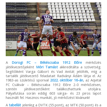
A
Dorogi FC – Békéscsaba 1912 Előre
mérkőzés
játékvezetőjeként
Móri Tamást
akkreditálta a szövetség.
Segítőiként Varga Gábort és Vad Anitát jelölték, míg a
tartalék játékvezető feladatait Radványi Ádám látja el. Az
1983-as születésű sporival
2022. október 16-án
, az Aqvital
FC Csákvár – Békéscsaba 1912 Előre 2-0 mérkőzésen,
szintén játékvezetőként találkozhattunk utoljára.
Pályafutása során eddig 603 sárga- és 23 piros lapot
használt fel. Hasznos munkát, jó mérkőzést kívánunk!
A
tabellát
jelenleg a DVTK (55 pont), az MTK (50 pont) és a