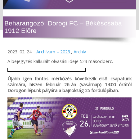
Beharangozó: Dorogi FC – Békéscsaba
1912 Előre
2023. 02. 24.
Archívum – 2023.
,
Archív
A bejegyzés kalkulált olvasási ideje 523 másodperc.
Újabb igen fontos mérkőzés következik első csapatunk
számára, hiszen február 26-án (vasárnap) 14:00 órától
Dorogon lépünk pályára a bajnokság 25 fordulójában.