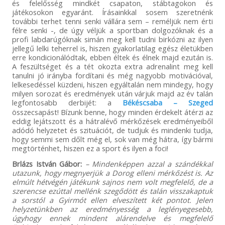
és felelősség mindkét csapaton, stábtagokon és
játékosokon egyaránt. Írásainkkal sosem szeretnénk
további terhet tenni senki vállára sem – reméljük nem érti
félre senki -, de úgy véljük a sportban dolgozóknak és a
profi labdarúgóknak simán meg kell tudni birkózni az ilyen
jellegű lelki teherrel is, hiszen gyakorlatilag egész életükben
erre kondicionálódtak, ebben éltek és élnek majd ezután is.
A feszültséget és a tét okozta extra adrenalint meg kell
tanulni jó irányba fordítani és még nagyobb motivációval,
lelkesedéssel küzdeni, hiszen egyáltalán nem mindegy, hogy
milyen sorozat és eredmények után várjuk majd az év talán
legfontosabb derbijét: a
Békéscsaba – Szeged
összecsapást! Bízunk benne, hogy minden érdekelt átérzi az
eddig lejátszott és a hátralévő mérkőzések eredményeiből
adódó helyzetet és szituációt, de tudjuk és mindenki tudja,
hogy semmi sem dőlt még el, sok van még hátra, így bármi
megtörténhet, hiszen ez a sport és ilyen a foci!
Brlázs István Gábor:
– Mindenképpen azzal a szándékkal
utazunk, hogy megnyerjük a Dorog elleni mérkőzést is. Az
elmúlt hétvégén játékunk sajnos nem volt megfelelő, de a
szerencse ezúttal mellénk szegődött és talán visszakaptuk
a sorstól a Gyirmót ellen elveszített két pontot. Jelen
helyzetünkben az eredményesség a leglényegesebb,
úgyhogy ennek mindent alárendelve és megfelelő