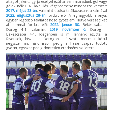
átlagot jelent, így jó eséllyel ezúttal sem maradunk gól vagy
gólok nélkül. Nulla-nullás végeredmény mindössze kétszer:
2017. május 28-án
, valamint utolsó találkozásunk alkalmával
2022. augusztus 28-án
fordult elő. A legnagyobb arányú,
egyben legtöbb találatot hozó győzelem, illetve vereség két
alkalommal fordult elő:
2022. január 30.
Békéscsaba –
Dorog 4-1, valamint
2019. november 6.
Dorog –
Békéscsaba 4-1. Idegenben is mi lennénk ezúttal a
favoritok, hiszen a Dorogon lejátszott meccsek közül
négyszer mi, háromszor pedig a hazai csapat tudott
győzni, egyszer pedig döntetlen eredmény született.