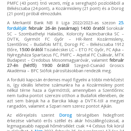
PMFC (43 pont) trió vezeti, míg a sereghajtó pozíciókból a
Békéscsaba (24 pont), a Kozármisleny (21 pont) és a Dorog
(21 pont) próbál elmozdulni.
A Merkantil Bank NB II Liga 2022/2023-as szezon
25.
fordulóját
február 26-án (vasárnap) 14:00 óratól
Soroksár
SC – Szombathelyi Haladás, Kolorcity Kazincbarcika SC –
DVTK, Gyirmót FC Győr – HR-Rent Kozármisleny,
Szentlőrinc – Budafoki MTE, Dorogi FC – Békéscsaba 1912
Előre,
15:00 órától
Tiszakécskei LC – ETO FC Győr, FC Ajka –
Nyíregyháza Spartacus FC, PMFC – Aqvital FC Csákvár, MTK
Budapest – Credobus Mosonmagyaróvár, valamint
február
27-én (hétfő) 19:00 órától
Szeged-Csanád Grosics
Akadémia – BFC Siófok párosításokban rendezik meg.
A forduló kapcsán érdemes majd figyelni a többi mérkőzést
is, így ideális lehetne számunkra ha a Kozármisleny pont
nélkül térne haza a Gyirmóttól, amennyiben a Szentlőrinc
nem tudna pontot szerezni otthon a Budafok ellenében, de
azt sem bánjuk ha a Barcika kikap a DVTK-tól a megyei
rangadón, valamint a Szpari nem szerez pontot Ajkán.
Az előrejelzés szerint
Dorog
térségében hidegfront
érkezése várható erős széllel és akár hószállingózással, a
legmagasabb nappali hőmérséklet csak +4 Celsius fok körül