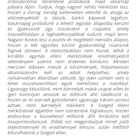
önbizalommal felvértezve próbálunk majd vasárnap
pályára lépni. Tudjuk, hogy nagyon nehéz mérkőzés lesz,
hiszen a Dorog mindig kellemetlen ellenfél és ahogy az
előzményekből is látszik, bárkit képesek legyőzni.
Vasárnapig próbálunk a lehető legjobb állapotba kerülni
és igyekszünk úgy összerakni a csapatot, amely
összeállításban a leghatékonyabbak tudunk majd lenni.
Nagyon fontos lesz a pozitív és megfelelő mentális állapot,
hiszen a két együttes között gyakorlatilag nüanszok
fognak dönteni. A statisztikákban nem hiszek, tehát a
korábbi egymás elleni mérkőzések eredményeiből
véleményem szerint nem érdemes kiindulni. Minden
meccsen teljesen mások a körülmények, folyamatosan
alkalmazkodni kell az adott helyzethez, amely
nyilvánvalóan állandóan változik, így ilyen szinten nem is
lehet összehasonlítani egyik mérkőzést a másikkal.
Ugyanúgy készülünk, mint bármelyik másik csapat ellen és
igen komolyan vesszük az előttünk álló találkozót is,
hiszen az itt szerzett győzelemért ugyanúgy három pontot
adnak, mint bármelyik másikért. A Szeged elleni
mérkőzéssel egyelőre nem szeretnénk foglalkozni, hiszen
elsősorban a közvetlenül előttünk álló fordulóra kell
összpontosítanunk. Előbb ezt megpróbáljuk minél jobb
teljesítménnyel és eredménnyel lehozni, aztán hétfőtől
készülhetünk a Szeged ellen.