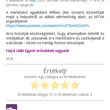
is alakulhat. A
Nap
2023. február 26-án (vasárnap) 17 óra 24
perckor nyugszik.
A mérkőzést egyébként élőben (live stream) közvetítjük
majd a helyszínről az alábbi elérhetőség alatt, az MTVA
engedélyével:
https://www.youtube.com/watch?v=G7ZmtDOvVFs
Arra biztatjuk közönségünket, hogy amennyiben tehetik és
módjukban áll, utazzanak el a mérkőzésre és szurkoljanak a
srácoknak – hiszen ez mindig fontos! Köszönjük!
Hajrá Lilák! Együtt erősebbek vagyunk!
M.B.
Értékelj!
Kattints egy csillagra az értékeléshez!
Értékelések átlaga:
5
/ 5. Értékelések száma:
2