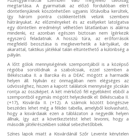
megtartása. A gyarmatiak az előző fordulóban elért
döntetlenjüknek köszönhetően ugyanis lőtávolba kerültek,
így három pontra csökkentették velünk szembeni
hátrányukat. Az előzményeket és az esélyeket latolgatva
egy döntetlen eredményt vélhetően látatlanban is aláírna
mindenki, ez azonban egészen biztosan nem ígérkezik
egyszerű feladatnak. A hosszú túra, az erőforrások
megfelelő beosztása is megkeverhetik a kártyákat, de
akarattal, taktikus játékkal talán eltüntethető a különbség a
pályán.
A lőtt gólok mennyiségének szempontjából is a középső
régióba sorolódnak a szabolcsiak, ezzel szemben a
Békéscsaba II. a Barcika és a DEAC mögött a harmadik
helyen áll. Nyilván ez önmagában nem elégséges az
üdvösséghez, hiszen a kapott találatok mennyisége jócskán
rontja az összképet. A két mérkőző fél egyébként ebből a
szempontból egymás mögött helyezkedik el: Békéscsaba II.
(+17), Kisvárda II. (+12). A számok között böngészve
beszédes lehet még a félidei tabella, amelyből kiolvasható,
hogy a kisvárdaiak ezen a táblázaton a negyedik helyen
állnak, így azt a következtetést lehet levonni, hogy a
második játékrészekben sokkal sebezhetőbbek.
Színes lapok miatt a Kisvárdánál Szőr Levente kénytelen