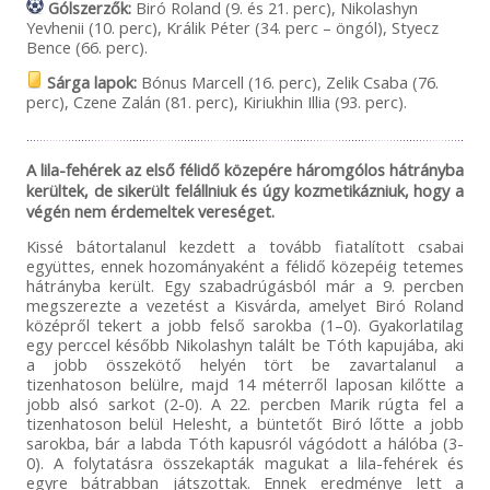
Gólszerzők:
Biró Roland (9. és 21. perc), Nikolashyn
Yevhenii (10. perc), Králik Péter (34. perc – öngól), Styecz
Bence (66. perc).
Sárga lapok:
Bónus Marcell (16. perc), Zelik Csaba (76.
perc), Czene Zalán (81. perc), Kiriukhin Illia (93. perc).
A lila-fehérek az első félidő közepére háromgólos hátrányba
kerültek, de sikerült felállniuk és úgy kozmetikázniuk, hogy a
végén nem érdemeltek vereséget.
Kissé bátortalanul kezdett a tovább fiatalított csabai
együttes, ennek hozományaként a félidő közepéig tetemes
hátrányba került. Egy szabadrúgásból már a 9. percben
megszerezte a vezetést a Kisvárda, amelyet Biró Roland
középről tekert a jobb felső sarokba (1–0). Gyakorlatilag
egy perccel később Nikolashyn talált be Tóth kapujába, aki
a jobb összekötő helyén tört be zavartalanul a
tizenhatoson belülre, majd 14 méterről laposan kilőtte a
jobb alsó sarkot (2-0). A 22. percben Marik rúgta fel a
tizenhatoson belül Helesht, a büntetőt Biró lőtte a jobb
sarokba, bár a labda Tóth kapusról vágódott a hálóba (3-
0). A folytatásra összekapták magukat a lila-fehérek és
egyre bátrabban játszottak. Ennek eredménye lett a