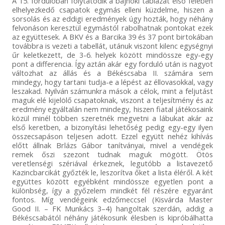
A 15. fordulóban folytatódik a bajnoki táblázat első felében
elhelyezkedő csapatok egymás elleni küzdelme, hiszen a
sorsolás és az eddigi eredmények úgy hozták, hogy néhány
felvonáson keresztül egymástól rabolhatnak pontokat ezek
az együttesek. A BKV és a Barcika 39 és 37 pont birtokában
továbbra is vezeti a tabellát, utánuk viszont kilenc egységnyi
űr keletkezett, de 3-6. helyek között mindössze egy-egy
pont a differencia. Így aztán akár egy forduló után is nagyot
változhat az állás és a Békéscsaba II. számára sem
mindegy, hogy tartani tudja-e a lépést az éllovasokkal, vagy
leszakad. Nyilván számunkra mások a célok, mint a feljutást
maguk elé kijelölő csapatoknak, viszont a teljesítmény és az
eredmény egyáltalán nem mindegy, hiszen fiatal játékosaink
közül minél többen szeretnék megvetni a lábukat akár az
első keretben, a bizonyítási lehetőség pedig egy-egy ilyen
összecsapáson teljesen adott. Ezzel együtt nehéz kihívás
előtt állnak Brlázs Gábor tanítványai, mivel a vendégek
remek őszi szezont tudnak maguk mögött. Ötös
veretlenségi szériával érkeznek, legutóbb a listavezető
Kazincbarcikát győzték le, leszorítva őket a lista éléről. A két
együttes között egyébként mindössze egyetlen pont a
különbség, így a győzelem mindkét fél részére egyaránt
fontos. Míg vendégeink edzőmeccsel (Kisvárda Master
Good II. – FK Munkács 3–4) hangoltak szerdán, addig a
Békéscsabától néhány játékosunk élesben is kipróbálhatta