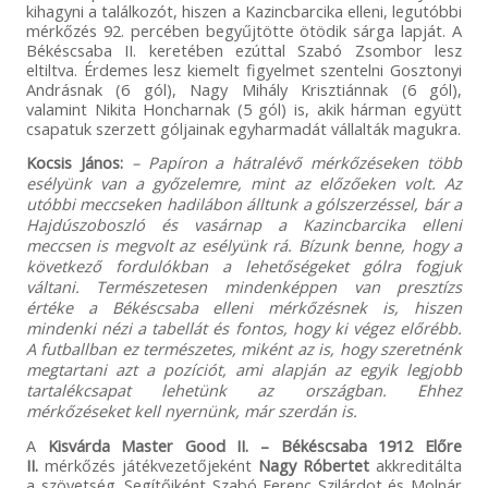
kihagyni a találkozót, hiszen a Kazincbarcika elleni, legutóbbi
mérkőzés 92. percében begyűjtötte ötödik sárga lapját. A
Békéscsaba II. keretében ezúttal Szabó Zsombor lesz
eltiltva. Érdemes lesz kiemelt figyelmet szentelni Gosztonyi
Andrásnak (6 gól), Nagy Mihály Krisztiánnak (6 gól),
valamint Nikita Honcharnak (5 gól) is, akik hárman együtt
csapatuk szerzett góljainak egyharmadát vállalták magukra.
Kocsis János:
– Papíron a hátralévő mérkőzéseken több
esélyünk van a győzelemre, mint az előzőeken volt. Az
utóbbi meccseken hadilábon álltunk a gólszerzéssel, bár a
Hajdúszoboszló és vasárnap a Kazincbarcika elleni
meccsen is megvolt az esélyünk rá. Bízunk benne, hogy a
következő fordulókban a lehetőségeket gólra fogjuk
váltani. Természetesen mindenképpen van presztízs
értéke a Békéscsaba elleni mérkőzésnek is, hiszen
mindenki nézi a tabellát és fontos, hogy ki végez előrébb.
A futballban ez természetes, miként az is, hogy szeretnénk
megtartani azt a pozíciót, ami alapján az egyik legjobb
tartalékcsapat lehetünk az országban. Ehhez
mérkőzéseket kell nyernünk, már szerdán is.
A
Kisvárda Master Good II. – Békéscsaba 1912 Előre
II.
mérkőzés játékvezetőjeként
Nagy Róbertet
akkreditálta
a szövetség. Segítőiként Szabó Ferenc Szilárdot és Molnár