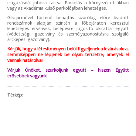
elágazásnál jobbra tartva. Parkolás a környező utcákban
vagy az Akadémia külső parkolójában lehetséges.
Gépjárművel történő behajtás kizárólag előre leadott
rendszámok alapján szintén a főbejáraton keresztül
lehetséges érvényes, belépésre jogosító okirattal együtt
(védettségi igazolvány és személyazonosításra szolgáló
arcképes igazolvány).
Kérjük, hogy a létesítményen belül figyeljenek a lezárásokra,
semmiképpen ne lépjenek be olyan területre, amelyek el
vannak határolva!
Várjuk Önöket, szurkoljunk együtt – hiszen Együtt
erősebbek vagyunk!
Térkép: