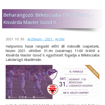
Beharangozó: Békéscsaba 1912 Előre II. –
Kisvárda Master Good II.
2021. 10. 30.
Archívum - 2021.
,
Archív
Hatpontos hazai rangadó előtt áll második csapatunk,
hiszen 2021. október 31-én (vasárnap) 11:00 órától a
Kisvárda Master Good II. együttesét fogadja a Békéscsaba
Labdarúgó Akadémián.