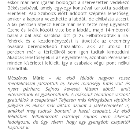
ekkor már nem igazán boldogult a szervezetten védekező
Békéscsabával, amely egy-egy kontrával tartotta sakkban
ellenfelét. Pap Szabolcs előtt adódott szépítési lehetőség,
amikor a kapusra vezethette a labdát, de elhibázta ziccert.
A 66. percben Styecz Bence már nem tette meg ugyanezt:
Czene és Králik között vitte be a labdát, majd 14 méterről
ballal a bal alsó sarokba lőtt (3–2). Felbátorodtak a lila-
fehérek és a kezdeményezést is átvették az eredmény
óvására berendezkedő hazaiaktól, akik az utolsó tíz
percben már a térfelükről sem igen tudtak kimozdulni.
Akadtak lehetőségek is az egyenlítésre, azonban Perehanec
minden kísérletet lefülelt, így a csabaiak végül pont nélkül
maradtak.
Mészáros Márk:
– Az első félidőt nagyon rossz
mentalitással játszottuk le, kevés minőségi futás volt és
nyert párharc. Sajnos keveset láttam abból, amit
elterveztünk és gyakoroltunk. A második félidőhöz viszont
gratulálok a csapatnak! Teljesen más felfogásban léptünk
pályára és ekkor már láttam azokat a játékelemeket is,
amikkel meg tudtuk bontani a hazai csapatot. Az első
félidőben felhalmozott hátrányt sajnos nem sikerült
ledolgozni, de úgy vélem, hogy egy gyengébb csapattól
kaptunk ki.