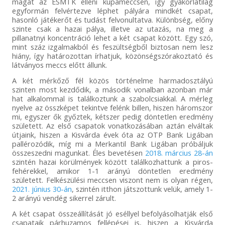
magát az ESMTK elleni kupameccsen, így gyakorlatilag
egyformán felvértezve léphet pályára mindkét csapat,
hasonló játékerőt és tudást felvonultatva. Különbség, előny
szinte csak a hazai pálya, illetve az utazás, na meg a
pillanatnyi koncentráció lehet a két csapat között. Egy szó,
mint száz izgalmakból és feszültségből biztosan nem lesz
hiány, így határozottan írhatjuk, közönségszórakoztató és
látványos meccs előtt állunk.
A két mérkőző fél közös történelme harmadosztályú
szinten most kezdődik, a második vonalban azonban már
hat alkalommal is találkoztunk a szabolcsiakkal. A mérleg
nyelve az összképet tekintve felénk billen, hiszen háromszor
mi, egyszer ők győztek, kétszer pedig döntetlen eredmény
született. Az első csapatok vonatkozásában aztán elváltak
útjaink, hiszen a Kisvárda évek óta az OTP Bank Ligában
pallérozódik, míg mi a Merkantil Bank Ligában próbáljuk
összeszedni magunkat. Éles bevetésen
2018. március 28-án
szintén hazai körülmények között találkozhattunk a piros-
fehérekkel, amikor 1-1 arányú döntetlen eredmény
született. Felkészülési meccsen viszont nem is olyan régen,
2021. június 30-án
, szintén itthon játszottunk velük, amely 1-
2 arányú vendég sikerrel zárult.
A két csapat összeállítását jó eséllyel befolyásolhatják első
csapataik párhuzamos fellépései is, hiszen a Kisvárda