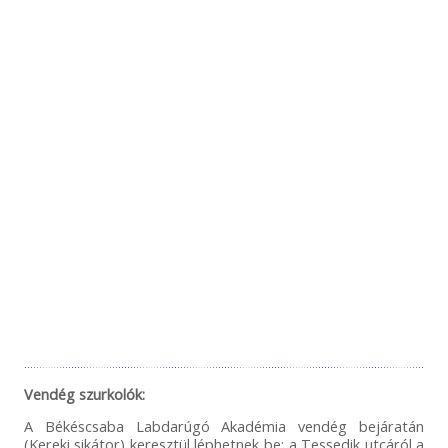
Vendég szurkolók:
A Békéscsaba Labdarúgó Akadémia vendég bejáratán
(Kereki sikátor) keresztül léphetnek be: a Tessedik utcáról a