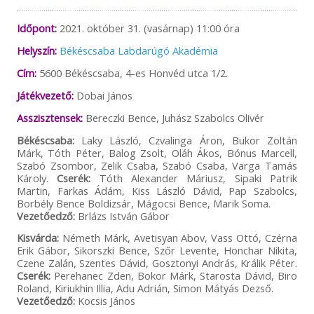
Időpont:
2021. október 31. (vasárnap) 11:00 óra
Helyszín:
Békéscsaba Labdarúgó Akadémia
Cím:
5600 Békéscsaba, 4-es Honvéd utca 1/2.
Játékvezető:
Dobai János
Asszisztensek:
Bereczki Bence, Juhász Szabolcs Olivér
Békéscsaba:
Laky László, Czvalinga Áron, Bukor Zoltán
Márk, Tóth Péter, Balog Zsolt, Oláh Ákos, Bónus Marcell,
Szabó Zsombor, Zelik Csaba, Szabó Csaba, Varga Tamás
Károly.
Cserék:
Tóth Alexander Máriusz, Sipaki Patrik
Martin, Farkas Ádám, Kiss László Dávid, Pap Szabolcs,
Borbély Bence Boldizsár, Mágocsi Bence, Marik Soma.
Vezetőedző:
Brlázs István Gábor
Kisvárda:
Németh Márk, Avetisyan Abov, Vass Ottó, Czérna
Erik Gábor, Sikorszki Bence, Szőr Levente, Honchar Nikita,
Czene Zalán, Szentes Dávid, Gosztonyi András, Králik Péter.
Cserék:
Perehanec Zden, Bokor Márk, Starosta Dávid, Biro
Roland, Kiriukhin Illia, Adu Adrián, Simon Mátyás Dezső.
Vezetőedző:
Kocsis János