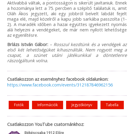
Aktívabbá váltak, a pontosságon is sikerült javítaniuk. Ennek
a hozománya lett a 75. percben a szépítő találatuk is, amit
Oláh Ákos jegyzett, aki egy jobbról beívelt labdát fejelt
maga elé, majd közelről a kapu jobb sarkába passzolta (1-
2). A maradék időben a hazai együttes igyekezett nyomás
alá helyezni a vendégeket, de már nem nyílott lehetősége
az egyenlítésre.
Brlázs István Gábor:
– Rosszul kezdtünk és a vendégek az
első két lehetőségüket kihasználták. Nem rogyott meg a
csapat, a szünet utáni játékunkkal a döntetlenre
rászolgáltunk volna.
Csatlakozzon az eseményhez facebook oldalunkon:
https://www.facebook.com/events/312187846962156
Fotók
Információk
Jegyzőkönyv
Tabella
Csatlakozzon YouTube csatornánkhoz: