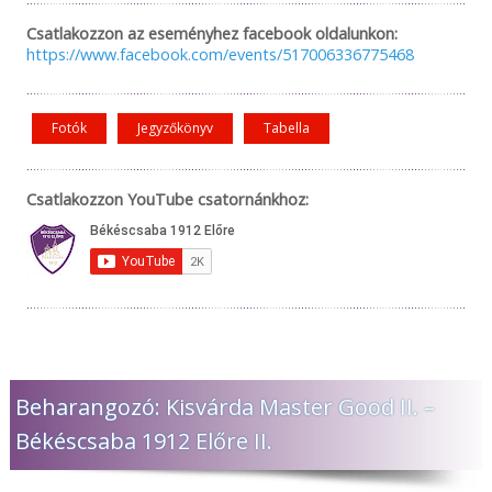
Csatlakozzon az eseményhez facebook oldalunkon:
https://www.facebook.com/events/517006336775468
Fotók
Jegyzőkönyv
Tabella
Csatlakozzon YouTube csatornánkhoz:
Beharangozó: Kisvárda Master Good II. –
Békéscsaba 1912 Előre II.