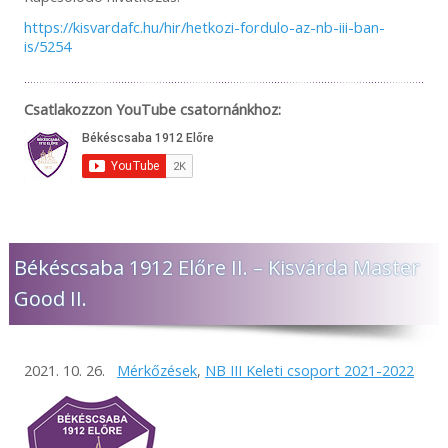
https://kisvardafc.hu/hir/hetkozi-fordulo-az-nb-iii-ban-
is/5254
Csatlakozzon YouTube csatornánkhoz:
Békéscsaba 1912 Előre II. – Kisvárda Master
Good II.
2021. 10. 26.
Mérkőzések
,
NB III Keleti csoport 2021-2022