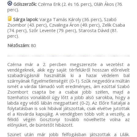
Gólszerzők:
Czérna Erik (2. és 16. perc), Oláh Ákos (76.
perc).
Sárga lapok:
Varga Tamás Károly (36. perc), Szabó
Zsombor (43. perc), Czvalinga Áron (49. perc), Zelik Csaba
(74. perc), Szőr Levente (79. perc), Starosta Dávid (81.
perc).
Nézőszám:
80
Czérna már a 2. percben megszerezte a vezetést a
vendégeknek, akik egy saját térfelükről hosszan előreívelt
szabadrúgásnál használták ki a hazai védelem bal
szárnyának figyelmetlenségét (0-1). Szűk negyedóra múltán
ismét a várdai támadó volt eredményes, ám ezúttal Szabó
Zsombort csapta be a csabai jobb szélen, majd a
tizenhatos vonalából úgy lőtt a jobb alsó sarokba, hogy a
labda egy védő lábán megpattant (0-2). Az Előre fiataljai a
folytatásban is sok hibával játszottak, csak elvétve jutottak
el a Kisvárda kapujáig. A vendégben több volt a veszély, a
félidő végén Gosztonyi tovább növelhette volna az
előnyüket, de büntetőt hibázott.
Szünet után már jobb felfogásban játszottak a Lilák.