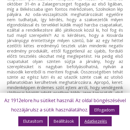
október 31-én a Zalaegerszeget fogadja az első ligában,
míg a Békéscsaba igen fontos mérkőzésen, Szolnokon lép
pályára. Az oda-visszajátszók meghatározását egyelőre
nem tudhatjuk, így kérdés, hogy a szakvezetők milyen
elgondolással és tervekkel küldik majd harcba csapataikat,
ezáltal a rendelkezésre álló játékosok közül ki, hol fog és
tud majd szerepelni?! Az is kérdéses, hogy a Kisvárda
járványügyi érintettsége milyen szintű, bár az egy héttel
ezelőtti kétes eredményű tesztek után mindenki negatív
eredmény produkált, ettől függetlenül az újabb, forduló
előtti tesztelés okozhat még meglepetést. Ha pedig első
csapatukat olyan szinten sújtja a járvány, hogy az
szereplésüket is nagyban befolyásolhatná, nyilván a
második keretből is meríteni fognak. Összességében tehát
szinte az egész lutri és az utazók szinte csak az utolsó
pillanatokban kerülhetnek meghatározásra. Apropó, keret:
mindenképpen érdemes szót ejteni arról, hogy vendégeink
játékosai között adott esetben több, igen tapasztalt, első
osztályt is megjárt labdarúgó is helyet kaphat, hiszen elég
Az 1912elore.hu sütiket használ. Az oldal böngészésével
csak például Gosztonyi András, Rubus Tamás, Himics
László, Ötvös Bence, Marcolini Dantes Bertucci Lucas – aki
hozzájárulsz a sütik használatához.
Elfogadom
egyébként a 2013/2014-es idényben Békéscsabán is
szerepelt, Jelena Richárd vagy Hej Viktor nevét említeni, akik
Elutasítom
Beállítások
Adatkezelés
ebben az idényben már több alkalommal is segítették az
NB3-as csapat boldogulását. Meglátjuk…