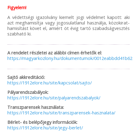
Figyelem!
A védettségi igazolvány kiemelt jogi védelmet kapott: aki
azt meghamisítja vagy jogosulatlanul használja, közokirat-
hamisítást követ el, amiért öt évig tartó szabadságvesztés
szabható ki.
A rendelet részletei az alábbi címen érhetők el:
https://magyarkozlony.hu/dokumentumok/0012eabbdd41b6254
Sajtó akkreditáció:
https://1912elore.hu/site/kapcsolat/sajto/
Pályarendszabályok:
https://1912elore.hu/site/palyarendszabalyok/
Transzparensek használata:
https://1912elore.hu/site/transzparensek-hasznalata/
Bérlet- és belépőjegy információk:
https://1912elore.hu/site/jegy-berlet/