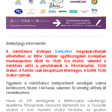
Belépőjegy információk:
A mérkőzésre érvényes
belépőket
megvásárolhatják
elővételben az Előre Székház ügyfélszolgálati irodájában
munkanapokon 08:00 és 16:00 óra között, valamint a
mérkőzés előtt a pénztáraknál is. Pénztárnyitás: 10:00
órakor. A fizetés csak készpénzzel lehetséges. A büfék 10:30
órakor nyitnak.
Figyelem! A mérkőzésre beléptethető vendégek száma
korlátozott, hiszen 144 hazai, valamint 52 vendég ülőhely áll
rendelkezésre.
Hazai és VIP vendégeink a Békéscsaba Labdarúgó
Akadémia főbejáratán keresztül léphetnek be: a Tessedik
utcáról a 4-es Honvéd utcára fordulva, az ipszilon