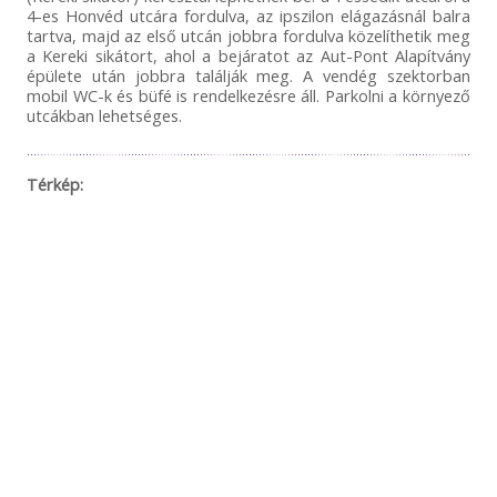
4-es Honvéd utcára fordulva, az ipszilon elágazásnál balra
tartva, majd az első utcán jobbra fordulva közelíthetik meg
a Kereki sikátort, ahol a bejáratot az Aut-Pont Alapítvány
épülete után jobbra találják meg. A vendég szektorban
mobil WC-k és büfé is rendelkezésre áll. Parkolni a környező
utcákban lehetséges.
Térkép: