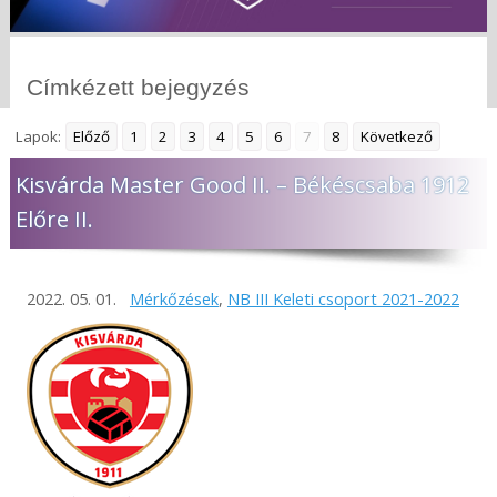
Címkézett bejegyzés
Lapok:
Előző
1
2
3
4
5
6
7
8
Következő
Kisvárda Master Good II. – Békéscsaba 1912
Előre II.
2022. 05. 01.
Mérkőzések
,
NB III Keleti csoport 2021-2022