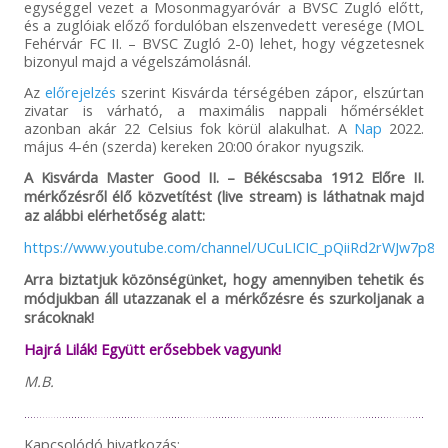
egységgel vezet a Mosonmagyaróvár a BVSC Zugló előtt,
és a zuglóiak előző fordulóban elszenvedett veresége (MOL
Fehérvár FC II. – BVSC Zugló 2-0) lehet, hogy végzetesnek
bizonyul majd a végelszámolásnál.
Az
előrejelzés
szerint Kisvárda térségében zápor, elszúrtan
zivatar is várható, a maximális nappali hőmérséklet
azonban akár 22 Celsius fok körül alakulhat. A
Nap
2022.
május 4-én (szerda) kereken 20:00 órakor nyugszik.
A Kisvárda Master Good II. – Békéscsaba 1912 Előre II.
mérkőzésről élő közvetítést (live stream) is láthatnak majd
az alábbi elérhetőség alatt:
https://www.youtube.com/channel/UCuLICIC_pQiiRd2rWJw7p8w
Arra biztatjuk közönségünket, hogy amennyiben tehetik és
módjukban áll utazzanak el a mérkőzésre és szurkoljanak a
srácoknak!
Hajrá Lilák! Együtt erősebbek vagyunk!
M.B.
Kapcsolódó hivatkozás: