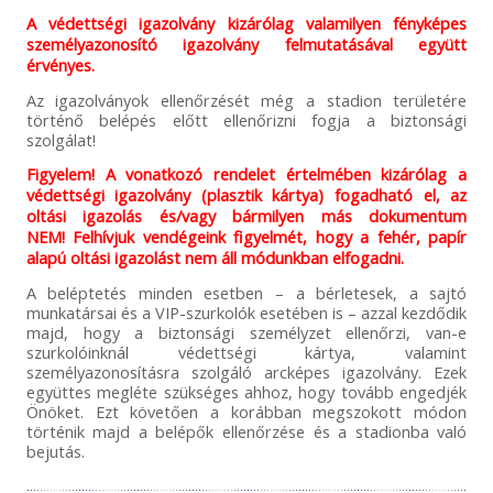
A védettségi igazolvány kizárólag valamilyen fényképes
személyazonosító igazolvány felmutatásával együtt
érvényes.
Az igazolványok ellenőrzését még a stadion területére
történő belépés előtt ellenőrizni fogja a biztonsági
szolgálat!
Figyelem! A vonatkozó rendelet értelmében kizárólag a
védettségi igazolvány (plasztik kártya) fogadható el, az
oltási igazolás és/vagy bármilyen más dokumentum
NEM! Felhívjuk vendégeink figyelmét, hogy a fehér, papír
alapú oltási igazolást nem áll módunkban elfogadni.
A beléptetés minden esetben – a bérletesek, a sajtó
munkatársai és a VIP-szurkolók esetében is – azzal kezdődik
majd, hogy a biztonsági személyzet ellenőrzi, van-e
szurkolóinknál védettségi kártya, valamint
személyazonosításra szolgáló arcképes igazolvány. Ezek
együttes megléte szükséges ahhoz, hogy tovább engedjék
Önöket. Ezt követően a korábban megszokott módon
történik majd a belépők ellenőrzése és a stadionba való
bejutás.