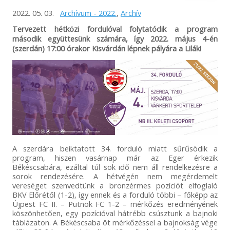
2022. 05. 03.
Archívum - 2022.
,
Archív
Tervezett hétközi fordulóval folytatódik a program
második együttesünk számára, így 2022. május 4-én
(szerdán) 17:00 órakor Kisvárdán lépnek pályára a Lilák!
A szerdára beiktatott 34. forduló miatt sűrűsödik a
program, hiszen vasárnap már az Eger érkezik
Békéscsabára, ezáltal túl sok idő nem áll rendelkezésre a
sorok rendezésére. A hétvégén nem megérdemelt
vereséget szenvedtünk a bronzérmes pozíciót elfoglaló
BKV Előrétől (1-2), így ennek és a forduló többi – főképp az
Újpest FC II. – Putnok FC 1-2 – mérkőzés eredményének
köszönhetően, egy pozícióval hátrébb csúsztunk a bajnoki
táblázaton. A Békéscsaba öt mérkőzéssel a bajnokság vége