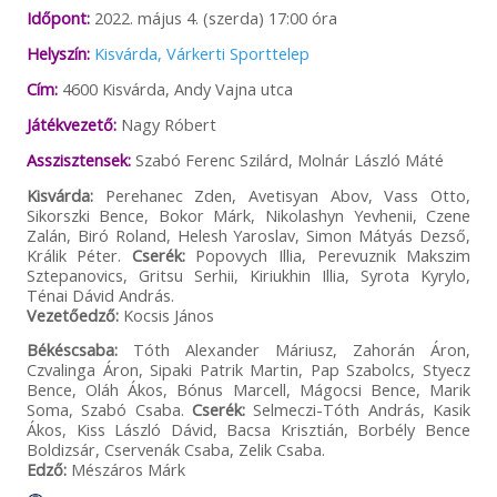
Időpont:
2022. május 4. (szerda) 17:00 óra
Helyszín:
Kisvárda, Várkerti Sporttelep
Cím:
4600 Kisvárda, Andy Vajna utca
Játékvezető:
Nagy Róbert
Asszisztensek:
Szabó Ferenc Szilárd, Molnár László Máté
Kisvárda:
Perehanec Zden, Avetisyan Abov, Vass Otto,
Sikorszki Bence, Bokor Márk, Nikolashyn Yevhenii, Czene
Zalán, Biró Roland, Helesh Yaroslav, Simon Mátyás Dezső,
Králik Péter.
Cserék:
Popovych Illia, Perevuznik Makszim
Sztepanovics, Gritsu Serhii, Kiriukhin Illia, Syrota Kyrylo,
Ténai Dávid András.
Vezetőedző:
Kocsis János
Békéscsaba:
Tóth Alexander Máriusz, Zahorán Áron,
Czvalinga Áron, Sipaki Patrik Martin, Pap Szabolcs, Styecz
Bence, Oláh Ákos, Bónus Marcell, Mágocsi Bence, Marik
Soma, Szabó Csaba.
Cserék:
Selmeczi-Tóth András, Kasik
Ákos, Kiss László Dávid, Bacsa Krisztián, Borbély Bence
Boldizsár, Cservenák Csaba, Zelik Csaba.
Edző:
Mészáros Márk