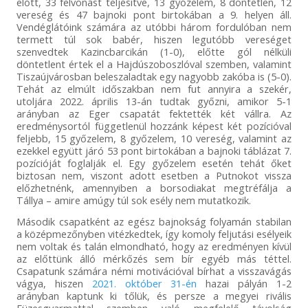
előtt, 33 felvonást teljesítve, 13 győzelem, 8 döntetlen, 12
vereség és 47 bajnoki pont birtokában a 9. helyen áll.
Vendéglátóink számára az utóbbi három fordulóban nem
termett túl sok babér, hiszen legutóbb vereséget
szenvedtek Kazincbarcikán (1-0), előtte gól nélküli
döntetlent értek el a Hajdúszoboszlóval szemben, valamint
Tiszaújvárosban beleszaladtak egy nagyobb zakóba is (5-0).
Tehát az elmúlt időszakban nem fut annyira a szekér,
utoljára 2022. április 13-án tudtak győzni, amikor 5-1
arányban az Eger csapatát fektették két vállra. Az
eredménysortól függetlenül hozzánk képest két pozícióval
feljebb, 15 győzelem, 8 győzelem, 10 vereség, valamint az
ezekkel együtt járó 53 pont birtokában a bajnoki táblázat 7.
pozícióját foglalják el. Egy győzelem esetén tehát őket
biztosan nem, viszont adott esetben a Putnokot vissza
előzhetnénk, amennyiben a borsodiakat megtréfálja a
Tállya – amire amúgy túl sok esély nem mutatkozik.
Második csapatként az egész bajnokság folyamán stabilan
a középmezőnyben vitézkedtek, így komoly feljutási esélyeik
nem voltak és talán elmondható, hogy az eredményen kívül
az előttünk álló mérkőzés sem bír egyéb más téttel.
Csapatunk számára némi motivációval bírhat a visszavágás
vágya, hiszen
2021. október 31-én
hazai pályán 1-2
arányban kaptunk ki tőlük, és persze a megyei rivális
Füzesgyarmattal szemben való megfelelő távolság