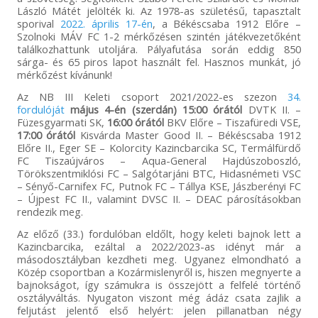
László Mátét jelölték ki. Az 1978-as születésű, tapasztalt
sporival
2022. április 17-én
, a Békéscsaba 1912 Előre –
Szolnoki MÁV FC 1-2 mérkőzésen szintén játékvezetőként
találkozhattunk utoljára. Pályafutása során eddig 850
sárga- és 65 piros lapot használt fel. Hasznos munkát, jó
mérkőzést kívánunk!
Az NB III Keleti csoport 2021/2022-es szezon
34.
fordulóját
május 4-én (szerdán) 15:00 órától
DVTK II. –
Füzesgyarmati SK,
16:00 órától
BKV Előre – Tiszafüredi VSE,
17:00 órától
Kisvárda Master Good II. – Békéscsaba 1912
Előre II., Eger SE – Kolorcity Kazincbarcika SC, Termálfürdő
FC Tiszaújváros – Aqua-General Hajdúszoboszló,
Törökszentmiklósi FC – Salgótarjáni BTC, Hidasnémeti VSC
– Sényő-Carnifex FC, Putnok FC – Tállya KSE, Jászberényi FC
– Újpest FC II., valamint DVSC II. – DEAC párosításokban
rendezik meg.
Az előző (33.) fordulóban eldőlt, hogy keleti bajnok lett a
Kazincbarcika, ezáltal a 2022/2023-as idényt már a
másodosztályban kezdheti meg. Ugyanez elmondható a
Közép csoportban a Kozármislenyről is, hiszen megnyerte a
bajnokságot, így számukra is összejött a felfelé történő
osztályváltás. Nyugaton viszont még ádáz csata zajlik a
feljutást jelentő első helyért: jelen pillanatban négy