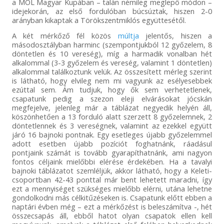
a MOL Magyar Kupában – talán némileg meglepő módon –
idejekorán, az első fordulóban búcsúztak, hiszen 2-0
arányban kikaptak a Törökszentmiklós együttesétől.
A két mérkőző fél közös
múltja
jelentős, hiszen a
másodosztályban harminc (szempontjukból 12 győzelem, 8
döntetlen és 10 vereség), míg a harmadik vonalban hét
alkalommal (3-3 győzelem és vereség, valamint 1 döntetlen)
alkalommal találkoztunk velük. Az összesített mérleg szerint
is látható, hogy elvileg nem mi vagyunk az esélyesebbek
ezúttal sem. Ám tudjuk, hogy ők sem verhetetlenek,
csapatunk pedig a szezon eleji elvárásokat jócskán
megfejelve, jelenleg már a táblázat negyedik helyén áll,
köszönhetően a 13 forduló alatt szerzett 8 győzelemnek, 2
döntetlennek és 3 vereségnek, valamint az ezekkel együtt
járó 16 bajnoki pontnak. Egy esetleges újabb győzelemmel
adott esetben újabb pozíciót foghatnánk, ráadásul
pontjaink számát is tovább gyarapíthatnánk, ami nagyon
fontos céljaink mielőbbi elérése érdekében. Ha a tavalyi
bajnoki táblázatot szemléljük, akkor látható, hogy a Keleti-
csoportban 42-43 ponttal már bent lehetett maradni, így
ezt a mennyiséget szükséges mielőbb elérni, utána lehetne
gondolkodni más célkitűzéseken is. Csapatunk előtt ebben a
naptári évben még – ezt a mérkőzést is beleszámítva -, hét
összecsapás áll, ebből hatot olyan csapatok ellen kell