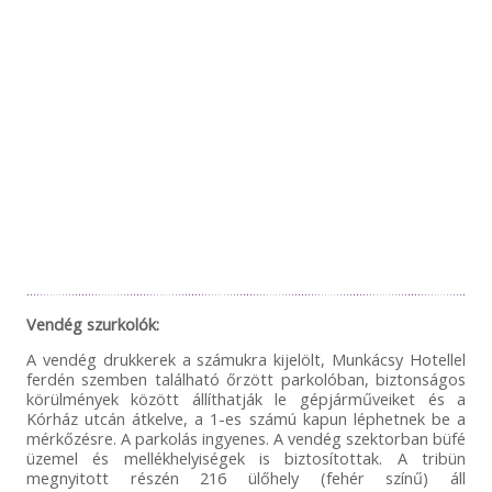
Vendég szurkolók:
A vendég drukkerek a számukra kijelölt, Munkácsy Hotellel
ferdén szemben található őrzött parkolóban, biztonságos
körülmények között állíthatják le gépjárműveiket és a
Kórház utcán átkelve, a 1-es számú kapun léphetnek be a
mérkőzésre. A parkolás ingyenes. A vendég szektorban büfé
üzemel és mellékhelyiségek is biztosítottak. A tribün
megnyitott részén 216 ülőhely (fehér színű) áll