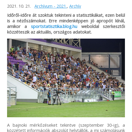
2021. 10. 21.
Archívum - 2021.
,
Archív
Időről-időre át szoktuk tekinteni a statisztikákat, ezen belül
is a nézőszámokat. Erre mindenképpen jó apropót kínál,
amikor a
sportstatisztika.blog.hu
weboldal szerkesztői
közzéteszik az aktuális, országos adatokat.
A bajnoki mérkőzéseket tekintve (szeptember 30-ig), a
közzétett információk abszolút helytállók, a mi számolásunk