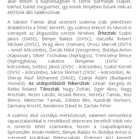
akár ebben a bajnokságban is szinte bármelyik csapat,
bárhol, bárkit megverhet, így ennek fényében futunk neki az
előttünk álló találkozónak.
A Sándor Tamás által vezetett szakmai stáb jelentősen
átalakította a DEAC keretét, így számos érkező és távozó is
szerepelt az átigazolási szezon híreiben.
Érkeztek:
Szabó
János (DASE), Bényei Balázs (DVSC), Gaczella Robert
Michael (DVSC), Virág Ákos (Hatvan), Orosz Marcell (DVTK
– ismét kölcsönbe), Deczki Máté (Veszprém), Bidzilya Anton
(Kaposvár), Oliver Tochukwu (Nyírlugos), Trencsényi Bence
(Nyíregyháza), Lakatos Benjámin (DVSC –
kölcsönbe), Soltész János (DVSC – kölcsönbe), Szabó Kornél
(DVSC – kölcsönbe), Sárosi Norbert (DVSC – kölcsönbe), Al-
Sheraji Rauf Mohamed (DASE), Csányi Ádám (Budapest
Honvéd).
Az utánpótlásból felkerültek:
Urbán Gergely és
Ratku Roland.
Távoztak:
Nagy Zoltán, Sigér Ákos, Nagy
Krisztián, Rezes László, Acsádi Bence, Kertész Tamás, Kiss
Bence, Nikitscher Tamás, Zöldesi Illés, Kundrák Norbert,
Sármány Kristóf, Kenderesi Dávid és Zachán Péter.
A számos első osztályú mérkőzéssel, valamint nemzetközi
tapasztalatokkal is rendelkező debreceni keretből több név
is ismerős lehet számunkra, hiszen a csapatkapitány
Spitzmüller István mellett, Bényei Balázs és Bidzilya Anton is
szerepelt korábban Békéscsabán. Érdemes lesz kiemelt