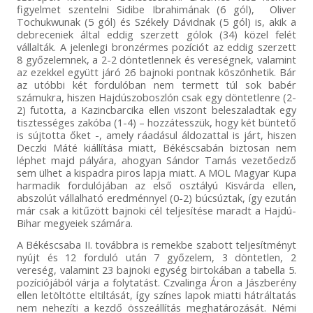
figyelmet szentelni Sidibe Ibrahimának (6 gól), Oliver
Tochukwunak (5 gól) és Székely Dávidnak (5 gól) is, akik a
debreceniek által eddig szerzett gólok (34) közel felét
vállalták. A jelenlegi bronzérmes pozíciót az eddig szerzett
8 győzelemnek, a 2-2 döntetlennek és vereségnek, valamint
az ezekkel együtt járó 26 bajnoki pontnak köszönhetik. Bár
az utóbbi két fordulóban nem termett túl sok babér
számukra, hiszen Hajdúszoboszlón csak egy döntetlenre (2-
2) futotta, a Kazincbarcika ellen viszont beleszaladtak egy
tisztességes zakóba (1-4) – hozzátesszük, hogy két büntető
is sújtotta őket -, amely ráadásul áldozattal is járt, hiszen
Deczki Máté kiállítása miatt, Békéscsabán biztosan nem
léphet majd pályára, ahogyan Sándor Tamás vezetőedző
sem ülhet a kispadra piros lapja miatt. A MOL Magyar Kupa
harmadik fordulójában az első osztályú Kisvárda ellen,
abszolút vállalható eredménnyel (0-2) búcsúztak, így ezután
már csak a kitűzött bajnoki cél teljesítése maradt a Hajdú-
Bihar megyeiek számára.
A Békéscsaba II. továbbra is remekbe szabott teljesítményt
nyújt és 12 forduló után 7 győzelem, 3 döntetlen, 2
vereség, valamint 23 bajnoki egység birtokában a tabella 5.
pozíciójából várja a folytatást. Czvalinga Áron a Jászberény
ellen letöltötte eltiltását, így színes lapok miatti hátráltatás
nem nehezíti a kezdő összeállítás meghatározását. Némi