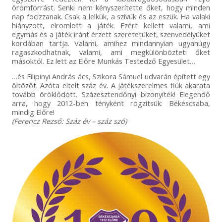
örömforrást. Senki nem kényszerítette őket, hogy minden
nap focizzanak. Csak a lelkük, a szívük és az eszük. Ha valaki
hiányzott, elromlott a játék. Ezért kellett valami, ami
egymás és a játék iránt érzett szeretetüket, szenvedélyüket
kordában tartja. Valami, amihez mindannyian ugyanúgy
ragaszkodhatnak, valami, ami megkülönbözteti őket
másoktól. Ez lett az Előre Munkás Testedző Egyesület…
…és Filipinyi András ács, Szikora Sámuel udvarán épített egy
öltözőt. Azóta eltelt száz év. A játékszerelmes fiúk akarata
tovább öröklődött. Százesztendőnyi bizonyíték! Elegendő
arra, hogy 2012-ben tényként rögzítsük: Békéscsaba,
mindig Előre!
(Ferencz Rezső: Száz év – száz szó)