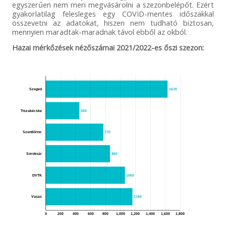
egyszerűen nem meri megvásárolni a szezonbelépőt. Ezért
gyakorlatilag felesleges egy COVID-mentes időszakkal
összevetni az adatokat, hiszen nem tudható biztosan,
mennyien maradtak-maradnak távol ebből az okból.
Hazai mérkőzések nézőszámai 2021/2022-es őszi szezon:
Szeged
1630
Tiszakécske
450
Szentlőrinc
770
Soroksár
860
DVTK
1060
Vasas
1160
0
200
400
600
800
1,000
1,200
1,400
1,600
1,800