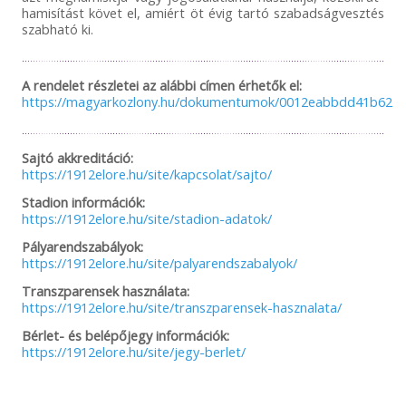
hamisítást követ el, amiért öt évig tartó szabadságvesztés
szabható ki.
A rendelet részletei az alábbi címen érhetők el:
https://magyarkozlony.hu/dokumentumok/0012eabbdd41b6254
Sajtó akkreditáció:
https://1912elore.hu/site/kapcsolat/sajto/
Stadion információk:
https://1912elore.hu/site/stadion-adatok/
Pályarendszabályok:
https://1912elore.hu/site/palyarendszabalyok/
Transzparensek használata:
https://1912elore.hu/site/transzparensek-hasznalata/
Bérlet- és belépőjegy információk:
https://1912elore.hu/site/jegy-berlet/