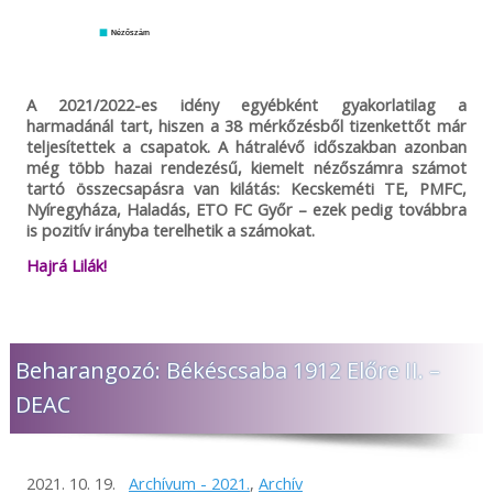
Nézőszám
A 2021/2022-es idény egyébként gyakorlatilag a
harmadánál tart, hiszen a 38 mérkőzésből tizenkettőt már
teljesítettek a csapatok. A hátralévő időszakban azonban
még több hazai rendezésű, kiemelt nézőszámra számot
tartó összecsapásra van kilátás: Kecskeméti TE, PMFC,
Nyíregyháza, Haladás, ETO FC Győr – ezek pedig továbbra
is pozitív irányba terelhetik a számokat.
Hajrá Lilák!
Beharangozó: Békéscsaba 1912 Előre II. –
DEAC
2021. 10. 19.
Archívum - 2021.
,
Archív