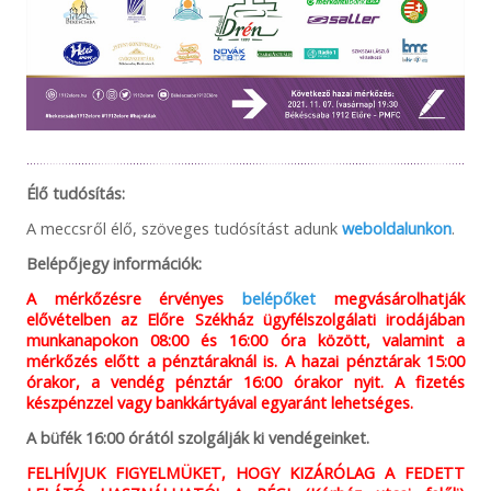
Élő tudósítás:
A meccsről élő, szöveges tudósítást adunk
weboldalunkon
.
Belépőjegy információk:
A mérkőzésre érvényes
belépőket
megvásárolhatják
elővételben az Előre Székház ügyfélszolgálati irodájában
munkanapokon 08:00 és 16:00 óra között, valamint a
mérkőzés előtt a pénztáraknál is. A hazai pénztárak 15:00
órakor, a vendég pénztár 16:00 órakor nyit. A fizetés
készpénzzel vagy bankkártyával egyaránt lehetséges.
A büfék 16:00 órától szolgálják ki vendégeinket.
FELHÍVJUK FIGYELMÜKET, HOGY KIZÁRÓLAG A FEDETT