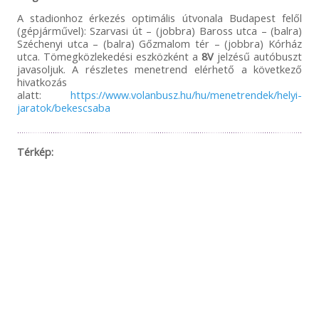
A stadionhoz érkezés optimális útvonala Budapest felől
(gépjárművel): Szarvasi út – (jobbra) Baross utca – (balra)
Széchenyi utca – (balra) Gőzmalom tér – (jobbra) Kórház
utca. Tömegközlekedési eszközként a
8V
jelzésű autóbuszt
javasoljuk. A részletes menetrend elérhető a következő
hivatkozás
alatt:
https://www.volanbusz.hu/hu/menetrendek/helyi-
jaratok/bekescsaba
Térkép: