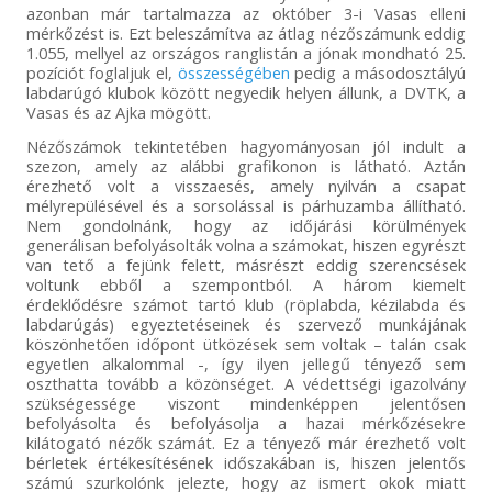
azonban már tartalmazza az október 3-i Vasas elleni
mérkőzést is. Ezt beleszámítva az átlag nézőszámunk eddig
1.055, mellyel az országos ranglistán a jónak mondható 25.
pozíciót foglaljuk el,
összességében
pedig a másodosztályú
labdarúgó klubok között negyedik helyen állunk, a DVTK, a
Vasas és az Ajka mögött.
Nézőszámok tekintetében hagyományosan jól indult a
szezon, amely az alábbi grafikonon is látható. Aztán
érezhető volt a visszaesés, amely nyilván a csapat
mélyrepülésével és a sorsolással is párhuzamba állítható.
Nem gondolnánk, hogy az időjárási körülmények
generálisan befolyásolták volna a számokat, hiszen egyrészt
van tető a fejünk felett, másrészt eddig szerencsések
voltunk ebből a szempontból. A három kiemelt
érdeklődésre számot tartó klub (röplabda, kézilabda és
labdarúgás) egyeztetéseinek és szervező munkájának
köszönhetően időpont ütközések sem voltak – talán csak
egyetlen alkalommal -, így ilyen jellegű tényező sem
oszthatta tovább a közönséget. A védettségi igazolvány
szükségessége viszont mindenképpen jelentősen
befolyásolta és befolyásolja a hazai mérkőzésekre
kilátogató nézők számát. Ez a tényező már érezhető volt
bérletek értékesítésének időszakában is, hiszen jelentős
számú szurkolónk jelezte, hogy az ismert okok miatt