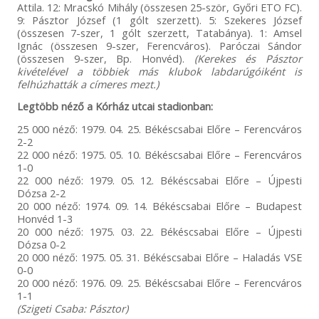
Attila. 12: Mracskó Mihály (összesen 25-ször, Győri ETO FC).
9: Pásztor József (1 gólt szerzett). 5: Szekeres József
(összesen 7-szer, 1 gólt szerzett, Tatabánya). 1: Amsel
Ignác (összesen 9-szer, Ferencváros). Paróczai Sándor
(összesen 9-szer, Bp. Honvéd).
(Kerekes és Pásztor
kivételével a többiek más klubok labdarúgóiként is
felhúzhatták a címeres mezt.)
Legtöbb néző a Kórház utcai stadionban:
25 000 néző: 1979. 04. 25. Békéscsabai Előre – Ferencváros
2-2
22 000 néző: 1975. 05. 10. Békéscsabai Előre – Ferencváros
1-0
22 000 néző: 1979. 05. 12. Békéscsabai Előre – Újpesti
Dózsa 2-2
20 000 néző: 1974. 09. 14. Békéscsabai Előre – Budapest
Honvéd 1-3
20 000 néző: 1975. 03. 22. Békéscsabai Előre – Újpesti
Dózsa 0-2
20 000 néző: 1975. 05. 31. Békéscsabai Előre – Haladás VSE
0-0
20 000 néző: 1976. 09. 25. Békéscsabai Előre – Ferencváros
1-1
(Szigeti Csaba: Pásztor)