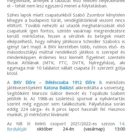
megvívnunk, amelyek a táblázat első felében helyezkednek
el – tehát nem lesz egyszerű menet a folytatásban.
Színes lapok miatt csapatunkból Szabó Zsombor kénytelen
kihagyni a budapesti túrát, vendéglátóinknál viszont nincs
eltiltott. Tovább nehezíti az utazók meghatározását első
csapatunk igen fontos, szintén vasárnap megrendezésre
kerülő mérkőzése, hiszen a sérültek és betegek miatt
elképzelhető, hogy néhány játékosra Schindler Szabolcs is
igényt tart majd. A BKV keretében több, rutinos első- és
másodosztályú múlttal rendelkező játékos is szerepel és
mindenképpen érdemes lesz kiemelt figyelmet szentelni
Busai Attilának (MTK, FTC, DVTK, Nyíregyháza), aki
egymaga már 10 találatot vállalt csapata 31 szerzett gólja
közül.
A
BKV Előre – Békéscsaba 1912 Előre II.
mérkőzés
játékvezetőjeként
Katona Balázst
akkreditálta a szövetség.
Segítőiként Marozsi Gábor Bencét és Topálszki Szabint
jelölték ki. Az 1988-as születésű sporival a nyilvántartás
szerint még egyszer sem találkoztunk. Pályafutása során
eddig 224 sárga- és 8 piros lapot használt fel. Hasznos
munkát, jó mérkőzést kívánunk!
Az NB III Keleti csoport 2021/2022-es szezon
14.
fordulóját
október 24-én (vasárnap) 13:00