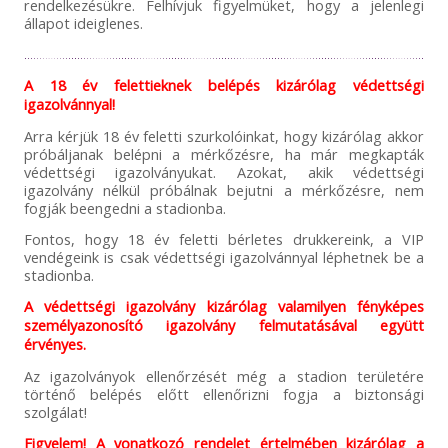
rendelkezésükre. Felhívjuk figyelmüket, hogy a jelenlegi
állapot ideiglenes.
A 18 év felettieknek belépés kizárólag védettségi
igazolvánnyal!
Arra kérjük 18 év feletti szurkolóinkat, hogy kizárólag akkor
próbáljanak belépni a mérkőzésre, ha már megkapták
védettségi igazolványukat. Azokat, akik védettségi
igazolvány nélkül próbálnak bejutni a mérkőzésre, nem
fogják beengedni a stadionba.
Fontos, hogy 18 év feletti bérletes drukkereink, a VIP
vendégeink is csak védettségi igazolvánnyal léphetnek be a
stadionba.
A védettségi igazolvány kizárólag valamilyen fényképes
személyazonosító igazolvány felmutatásával együtt
érvényes.
Az igazolványok ellenőrzését még a stadion területére
történő belépés előtt ellenőrizni fogja a biztonsági
szolgálat!
Figyelem! A vonatkozó rendelet értelmében kizárólag a