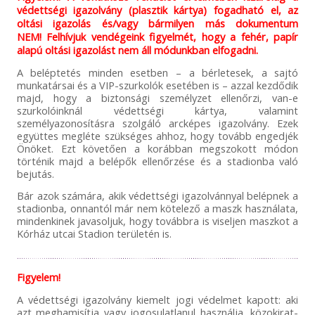
védettségi igazolvány (plasztik kártya) fogadható el, az
oltási igazolás és/vagy bármilyen más dokumentum
NEM! Felhívjuk vendégeink figyelmét, hogy a fehér, papír
alapú oltási igazolást nem áll módunkban elfogadni.
A beléptetés minden esetben – a bérletesek, a sajtó
munkatársai és a VIP-szurkolók esetében is – azzal kezdődik
majd, hogy a biztonsági személyzet ellenőrzi, van-e
szurkolóinknál védettségi kártya, valamint
személyazonosításra szolgáló arcképes igazolvány. Ezek
együttes megléte szükséges ahhoz, hogy tovább engedjék
Önöket. Ezt követően a korábban megszokott módon
történik majd a belépők ellenőrzése és a stadionba való
bejutás.
Bár azok számára, akik védettségi igazolvánnyal belépnek a
stadionba, onnantól már nem kötelező a maszk használata,
mindenkinek javasoljuk, hogy továbbra is viseljen maszkot a
Kórház utcai Stadion területén is.
Figyelem!
A védettségi igazolvány kiemelt jogi védelmet kapott: aki
azt meghamisítja vagy jogosulatlanul használja, közokirat-