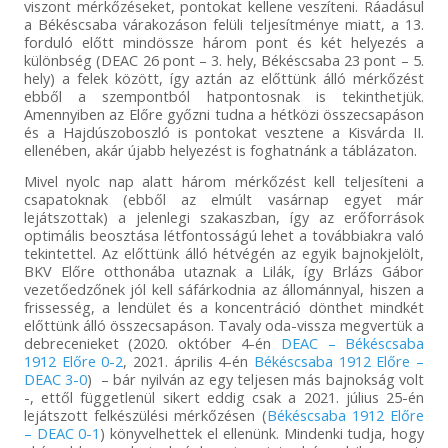
viszont mérkőzéseket, pontokat kellene veszíteni. Ráadásul
a Békéscsaba várakozáson felüli teljesítménye miatt, a 13.
forduló előtt mindössze három pont és két helyezés a
különbség (DEAC 26 pont – 3. hely, Békéscsaba 23 pont – 5.
hely) a felek között, így aztán az előttünk álló mérkőzést
ebből a szempontból hatpontosnak is tekinthetjük.
Amennyiben az Előre győzni tudna a hétközi összecsapáson
és a Hajdúszoboszló is pontokat vesztene a Kisvárda II.
ellenében, akár újabb helyezést is foghatnánk a táblázaton.
Mivel nyolc nap alatt három mérkőzést kell teljesíteni a
csapatoknak (ebből az elmúlt vasárnap egyet már
lejátszottak) a jelenlegi szakaszban, így az erőforrások
optimális beosztása létfontosságú lehet a továbbiakra való
tekintettel. Az előttünk álló hétvégén az egyik bajnokjelölt,
BKV Előre otthonába utaznak a Lilák, így Brlázs Gábor
vezetőedzőnek jól kell sáfárkodnia az állománnyal, hiszen a
frissesség, a lendület és a koncentráció dönthet mindkét
előttünk álló összecsapáson. Tavaly oda-vissza megvertük a
debrecenieket (2020. október 4-én
DEAC – Békéscsaba
1912 Előre 0-2
, 2021. április 4-én
Békéscsaba 1912 Előre –
DEAC 3-0
) – bár nyilván az egy teljesen más bajnokság volt
-, ettől függetlenül sikert eddig csak a 2021. július 25-én
lejátszott felkészülési mérkőzésen (
Békéscsaba 1912 Előre
– DEAC 0-1
) könyvelhettek el ellenünk. Mindenki tudja, hogy