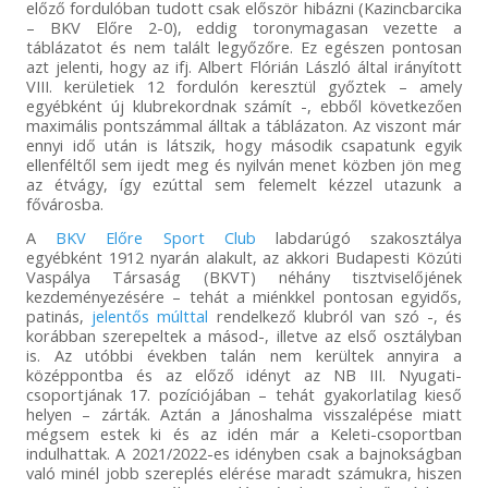
előző fordulóban tudott csak először hibázni (Kazincbarcika
– BKV Előre 2-0), eddig toronymagasan vezette a
táblázatot és nem talált legyőzőre. Ez egészen pontosan
azt jelenti, hogy az ifj. Albert Flórián László által irányított
VIII. kerületiek 12 fordulón keresztül győztek – amely
egyébként új klubrekordnak számít -, ebből következően
maximális pontszámmal álltak a táblázaton. Az viszont már
ennyi idő után is látszik, hogy második csapatunk egyik
ellenféltől sem ijedt meg és nyilván menet közben jön meg
az étvágy, így ezúttal sem felemelt kézzel utazunk a
fővárosba.
A
BKV Előre Sport Club
labdarúgó szakosztálya
egyébként 1912 nyarán alakult, az akkori Budapesti Közúti
Vaspálya Társaság (BKVT) néhány tisztviselőjének
kezdeményezésére – tehát a miénkkel pontosan egyidős,
patinás,
jelentős múlttal
rendelkező klubról van szó -, és
korábban szerepeltek a másod-, illetve az első osztályban
is. Az utóbbi években talán nem kerültek annyira a
középpontba és az előző idényt az NB III. Nyugati-
csoportjának 17. pozíciójában – tehát gyakorlatilag kieső
helyen – zárták. Aztán a Jánoshalma visszalépése miatt
mégsem estek ki és az idén már a Keleti-csoportban
indulhattak. A 2021/2022-es idényben csak a bajnokságban
való minél jobb szereplés elérése maradt számukra, hiszen