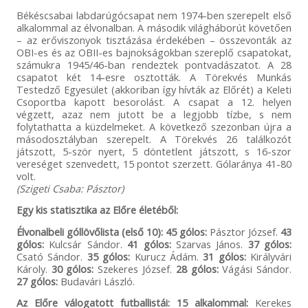
Békéscsabai labdarúgócsapat nem 1974-ben szerepelt első
alkalommal az élvonalban. A második világháborút követően
– az erőviszonyok tisztázása érdekében – összevonták az
OBI-es és az OBII-es bajnokságokban szereplő csapatokat,
számukra 1945/46-ban rendeztek pontvadászatot. A 28
csapatot két 14-esre osztották. A Törekvés Munkás
Testedző Egyesület (akkoriban így hívták az Előrét) a Keleti
Csoportba kapott besorolást. A csapat a 12. helyen
végzett, azaz nem jutott be a legjobb tízbe, s nem
folytathatta a küzdelmeket. A következő szezonban újra a
másodosztályban szerepelt. A Törekvés 26 találkozót
játszott, 5-ször nyert, 5 döntetlent játszott, s 16-szor
vereséget szenvedett, 15 pontot szerzett. Gólaránya 41-80
volt.
(Szigeti Csaba: Pásztor)
Egy kis statisztika az Előre életéből:
Élvonalbeli góllövőlista (első 10):
45 gólos:
Pásztor József.
43
gólos:
Kulcsár Sándor.
41 gólos:
Szarvas János.
37 gólos:
Csató Sándor.
35 gólos:
Kurucz Ádám.
31 gólos:
Királyvári
Károly.
30 gólos:
Szekeres József.
28 gólos:
Vágási Sándor.
27 gólos:
Budavári László.
Az Előre válogatott futballistái:
15 alkalommal:
Kerekes