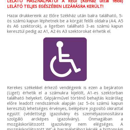
LELÁTÓ HASZNÁLHATÓ! A RÉGI (Kórház utcai felőli)
LELÁTÓ TELJES EGÉSZÉBEN LEZÁRÁSRA KERÜLT!
Hazai drukkereink az Előre Székház után balra található, 5-
ös számú kapun léphetnek be a körgát felőli oldalra (A4, A5
és A6 szektorok), a ligetben található 3-as számú kapun
keresztül pedig az A1, A2 és A3 szektorokat érhetik el.
Kerekes székekkel érkező vendégeink is ezen a bejáraton
(Liget) érhetik el a számukra kijelölt, A1-es szektorban
található helyeket. Gépjárművel történő behajtás kizárólag
előre leadott rendszámok alapján (az 5-ös számú kapun
keresztül) lehetséges érvényes, belépésre jogosító okirattal
együtt (védettségi igazolvány és személyazonosításra
szolgáló arcképes igazolvány). Önmagában a
mozgáskorlátozott igazolvány nem elégséges. A
mozgáskorlátozott WC-k használatához kérjék a biztonsági