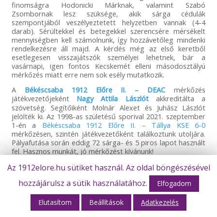
finomságra Hodonicki Márknak, valamint Szabó
Zsombornak lesz szüksége, akik sárga cédulák
szempontjából veszélyeztetett helyzetben vannak (4-4
darab). Sérültekkel és betegekkel szerencsére mérsékelt
mennyiségben kell számolnunk, így hozzávetőleg mindenki
rendelkezésre áll majd. A kérdés még az első keretből
esetlegesen visszajátszók személyei lehetnek, bár a
vasárnapi, igen fontos Kecskemét elleni másodosztályú
mérkőzés miatt erre nem sok esély mutatkozik.
A
Békéscsaba 1912 Előre II. – DEAC
mérkőzés
játékvezetőjeként
Nagy Attila Lászlót
akkreditálta a
szövetség. Segítőiként Molnár Alexet és Juhász Lászlót
jelölték ki. Az 1998-as születésű sporival 2021. szeptember
1-én a
Békéscsaba 1912 Előre II. – Tállya KSE 6-0
mérkőzésen, szintén játékvezetőként találkoztunk utoljára.
Pályafutása során eddig 72 sárga- és 5 piros lapot használt
fel. Hasznos munkát, jó mérkőzést kívánunk!
Az NB III Keleti csoport 2021/2022-es szezon
13.
Az 1912elore.hu sütiket használ. Az oldal böngészésével
fordulóját
október 20-án (szerda)
13:00 órától
Békéscsaba
hozzájárulsz a sütik használatához.
1912 Előre II. – DEAC, Kolorcity Kazincbarcika SC – BKV
Elfogadom
Előre, Aqua-General Hajdúszoboszló – Kisvárda Master
Good II., Termálfürdő Tiszaújváros – Eger SE, Sényő-
Elutasítom
Beállítások
Adatkezelés
Carnifex FC – DVTK II., Tállya KSE – Törökszentmiklósi FC,