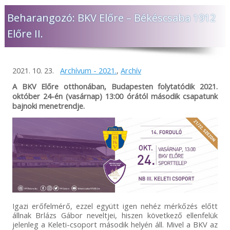
Beharangozó: BKV Előre – Békéscsaba 1912
Előre II.
2021. 10. 23.
Archívum - 2021.
,
Archív
A BKV Előre otthonában, Budapesten folytatódik 2021.
október 24-én (vasárnap) 13:00 órától második csapatunk
bajnoki menetrendje.
Igazi erőfelmérő, ezzel együtt igen nehéz mérkőzés előtt
állnak Brlázs Gábor neveltjei, hiszen következő ellenfelük
jelenleg a Keleti-csoport második helyén áll. Mivel a BKV az