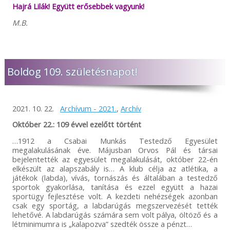
Hajrá Lilák! Együtt erősebbek vagyunk!
M.B.
Boldog 109. születésnapot!
2021. 10. 22.
Archívum - 2021.
,
Archív
Október 22.: 109 évvel ezelőtt történt
…1912 a Csabai Munkás Testedző Egyesület
megalakulásának éve. Májusban Orvos Pál és társai
bejelentették az egyesület megalakulását, október 22-én
elkészült az alapszabály is… A klub célja az atlétika, a
játékok (labda), vívás, tornászás és általában a testedző
sportok gyakorlása, tanítása és ezzel együtt a hazai
sportügy fejlesztése volt. A kezdeti nehézségek azonban
csak egy sportág, a labdarúgás megszervezését tették
lehetővé. A labdarúgás számára sem volt pálya, öltöző és a
létminimumra is „kalapozva” szedték össze a pénzt…