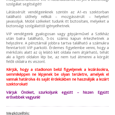
szolgálat segítségét!
Látássérült vendégeinknek szintén az A1-es szektorban
található ülőhely nélküli – mozgássérült – helyeket
javasoljuk. Mobil székeket tudunk itt biztosítani, melyeket a
biztonsági szolgálattól igényelhetnek.
VIP vendégeink gyalogosan vagy gépjárművel a Székház
után balra található, 5-ös számú kapun érkezhetnek a
helyszínre. A pénztárnál jobbra tartva található a számukra
fenntartott VIP parkoló. Érdemes figyelembe venni, hogy a
mérkőzés alatt az új lelátó két oldala nem átjárható, tehát
aki a ligeti oldalon lép be, az nem tud átmenni a körgát
felőli oldalra és viszont.
Kérjük, hogy a stadionon belül figyeljenek a lezárásokra,
semmiképpen ne lépjenek be olyan területre, amelyek el
vannak határolva és saját érdekükben ne használják a lezárt
szektorokat!
Várjuk Önöket, szurkoljunk együtt – hiszen Együtt
erősebbek vagyunk!
Megközelítés: