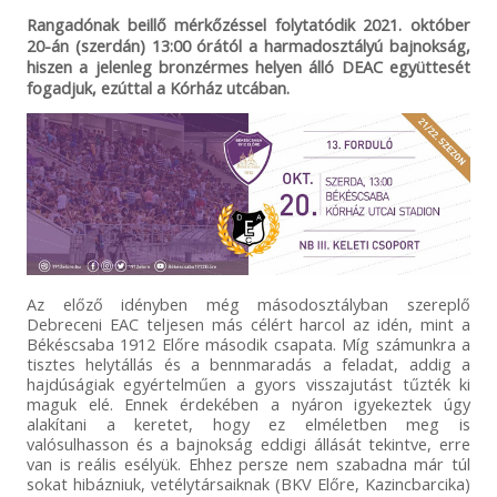
Rangadónak beillő mérkőzéssel folytatódik 2021. október
20-án (szerdán) 13:00 órától a harmadosztályú bajnokság,
hiszen a jelenleg bronzérmes helyen álló DEAC együttesét
fogadjuk, ezúttal a Kórház utcában.
Az előző idényben még másodosztályban szereplő
Debreceni EAC teljesen más célért harcol az idén, mint a
Békéscsaba 1912 Előre második csapata. Míg számunkra a
tisztes helytállás és a bennmaradás a feladat, addig a
hajdúságiak egyértelműen a gyors visszajutást tűzték ki
maguk elé. Ennek érdekében a nyáron igyekeztek úgy
alakítani a keretet, hogy ez elméletben meg is
valósulhasson és a bajnokság eddigi állását tekintve, erre
van is reális esélyük. Ehhez persze nem szabadna már túl
sokat hibázniuk, vetélytársaiknak (BKV Előre, Kazincbarcika)