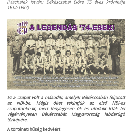
(Machalek István: Békéscsabai Előre 75 éves krónikája
1912-1987)
Ez a csapat volt a második, amelyik Békéscsabán feljutott
az NBI-be. Mégis őket tekintjük az első NBI-es
csapatunknak, mert ténylegesen ők és utódaik írták fel
végérvényesen Békéscsabát Magyarország labdarúgó
térképére.
A történeti hűség kedvéért