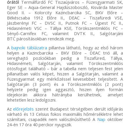
órától
Termálfürdő FC Tiszaújváros – Füzesgyarmati SK,
Eger SE – Aqua-General Hajdúszoboszló, Kisvárda Master
Good II. – Kolorcity Kazincbarcika SC, BKV Előre –
Békéscsaba 1912 Előre II., DEAC – Tiszafüredi VSE,
Jászberényi FC – DVSC II., Putnok FC – Újpest FC II.,
Hidasnémeti VSC – Tállya KSE, Törökszentmiklós FC –
Sényő-Carnifex FC, valamint DVTK II., Salgótarjáni
BTC párosításokban rendezik meg.
A
bajnoki táblázatra
pillantva látható, hogy az első három
helyen a Kazincbarcika – BKV Előre – DEAC trió áll, a
sereghajtó pozíciókban pedig a Tiszafüred, Tállya,
Hidasnémeti, Salgótarján, valamint Törökszentmiklós
ötösfogat található – bár a tabella nem teljesen fest jelen
pillanatban valós képet, hiszen a Salgótarján, valamint a
Füzesgyarmat egy mérkőzéssel kevesebbet teljesített. A
Salgótarján (3 pont) és a Törökszentmiklós (2 pont)
helyzete pedig igen aggasztó, hiszen ilyen formán
idejekorán akkora hátrányba kerülhetnek, amelyet
lehetetlen lesz ledolgozni.
Az
előrejelzés
szerint Budapest térségében derült időjárás
várható és 13 Celsius fokos maximális hőmérsékletre lehet
számítani, csapadék nem valószínűsíthető A
Nap
október
24-én 17 óra 40 perckor nyugszik.