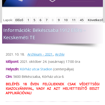
Lapok:
Előző
1
5
6
7
8
9
10
11
45
Következő
Információk: Békéscsaba 1912 Előre –
Kecskeméti TE
2021. 10. 18.
Archívum - 2021.
,
Archív
Időpont:
2021. október 24. (vasárnap) 17:00 óra
Helyszín:
Kórház utcai Stadion
(centerpálya)
Cím:
5600 Békéscsaba, Kórház utca 6.
BELÉPÉS 18 ÉVEN FELÜLIEKNEK CSAK VÉDETTSÉGI
IGAZOLVÁNNYAL, VAGY AZ AZT HELYETTESÍTŐ EESZT
APPLIKÁCIÓVAL!