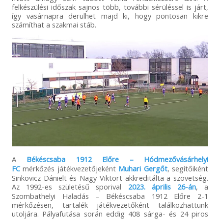
felkészülési időszak sajnos több, további sérüléssel is járt,
így vasárnapra derülhet majd ki, hogy pontosan kikre
számíthat a szakmai stáb.
A
Békéscsaba 1912 Előre – Hódmezővásárhelyi
FC
mérkőzés játékvezetőjeként
Muhari Gergőt
, segítőiként
Sinkovicz Dánielt és Nagy Viktort akkreditálta a szövetség.
Az 1992-es születésű sporival
2023. április 26-án
, a
Szombathelyi Haladás – Békéscsaba 1912 Előre 2-1
mérkőzésen, tartalék játékvezetőként találkozhattunk
utoljára. Pályafutása során eddig 408 sárga- és 24 piros