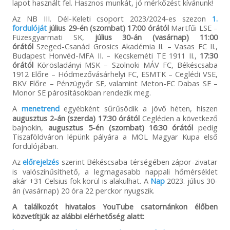
lapot használt fel. Hasznos munkát, jó mérkőzést kívánunk!
Az NB III. Dél-Keleti csoport 2023/2024-es szezon
1.
fordulóját
július 29-én (szombat) 17:00 órától
Martfűi LSE –
Füzesgyarmati SK,
július 30-án (vasárnap) 11:00
órától
Szeged-Csanád Grosics Akadémia II. – Vasas FC II.,
Budapest Honvéd-MFA II. – Kecskeméti TE 1911 II.,
17:30
órától
Körösladányi MSK – Szolnoki MÁV FC, Békéscsaba
1912 Előre – Hódmezővásárhelyi FC, ESMTK – Ceglédi VSE,
BKV Előre – Pénzügyőr SE, valamint Meton-FC Dabas SE –
Monor SE párosításokban rendezik meg.
A
menetrend
egyébként sűrűsödik a jövő héten, hiszen
augusztus 2-án (szerda) 17:30 órától
Cegléden a következő
bajnokin,
augusztus 5-én (szombat) 16:30 órától
pedig
Tiszaföldváron lépünk pályára a MOL Magyar Kupa első
fordulójában.
Az
előrejelzés
szerint Békéscsaba térségében zápor-zivatar
is valószínűsíthető, a legmagasabb nappali hőmérséklet
akár +31 Celsius fok körül is alakulhat. A
Nap
2023. július 30-
án (vasárnap) 20 óra 22 perckor nyugszik.
A találkozót hivatalos YouTube csatornánkon élőben
közvetítjük az alábbi elérhetőség alatt: