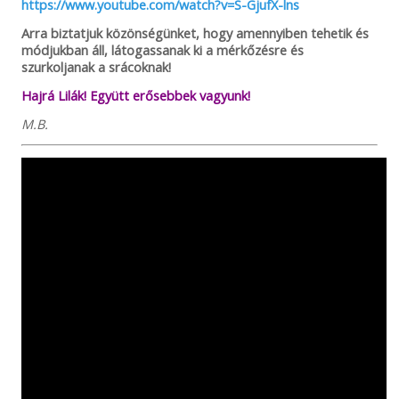
https://www.youtube.com/watch?v=S-GjufX-lns
Arra biztatjuk közönségünket, hogy amennyiben tehetik és
módjukban áll, látogassanak ki a mérkőzésre és
szurkoljanak a srácoknak!
Hajrá Lilák! Együtt erősebbek vagyunk!
M.B.