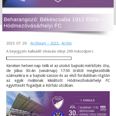
Beharangozó: Békéscsaba 1912 Előre –
Hódmezővásárhelyi FC
2023. 07. 29.
Archívum – 2023.
,
Archív
A bejegyzés kalkulált olvasási ideje 299 másodperc.
Kereken hetven nap telik el az utolsó bajnoki mérkőzés óta,
de július 30-án (vasárnap) 17:30 órától megkezdődik
számunkra is a bajnoki szezon és az első fordulóban rögtön
az egyik riválisnak kikiáltott Hódmezővásárhelyi FC
együttesét fogadjuk a Kórház utcában.