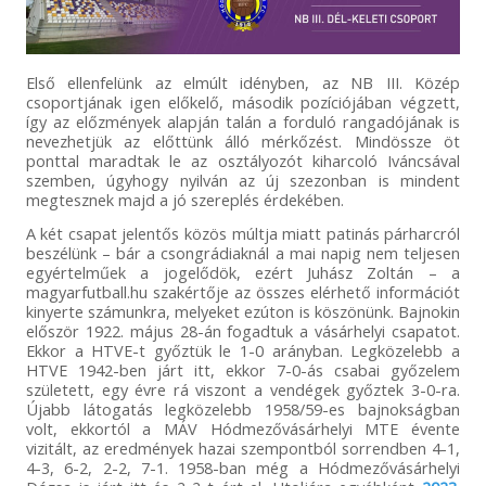
Első ellenfelünk az elmúlt idényben, az NB III. Közép
csoportjának igen előkelő, második pozíciójában végzett,
így az előzmények alapján talán a forduló rangadójának is
nevezhetjük az előttünk álló mérkőzést. Mindössze öt
ponttal maradtak le az osztályozót kiharcoló Iváncsával
szemben, úgyhogy nyilván az új szezonban is mindent
megtesznek majd a jó szereplés érdekében.
A két csapat jelentős közös múltja miatt patinás párharcról
beszélünk – bár a csongrádiaknál a mai napig nem teljesen
egyértelműek a jogelődök, ezért Juhász Zoltán – a
magyarfutball.hu szakértője az összes elérhető információt
kinyerte számunkra, melyeket ezúton is köszönünk. Bajnokin
először 1922. május 28-án fogadtuk a vásárhelyi csapatot.
Ekkor a HTVE-t győztük le 1-0 arányban. Legközelebb a
HTVE 1942-ben járt itt, ekkor 7-0-ás csabai győzelem
született, egy évre rá viszont a vendégek győztek 3-0-ra.
Újabb látogatás legközelebb 1958/59-es bajnokságban
volt, ekkortól a MÁV Hódmezővásárhelyi MTE évente
vizitált, az eredmények hazai szempontból sorrendben 4-1,
4-3, 6-2, 2-2, 7-1. 1958-ban még a Hódmezővásárhelyi