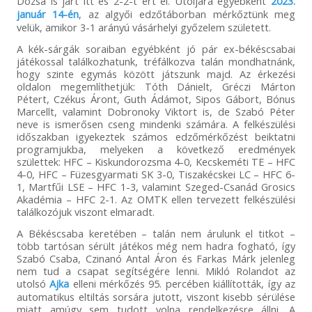
Dózsa is járt itt és 2-2-t ért el. Utoljára egyébként
2023.
január 14-én
, az algyői edzőtáborban mérkőztünk meg
velük, amikor 3-1 arányú vásárhelyi győzelem született.
A kék-sárgák soraiban egyébként jó pár ex-békéscsabai
játékossal találkozhatunk, tréfálkozva talán mondhatnánk,
hogy szinte egymás között játszunk majd. Az érkezési
oldalon megemlíthetjük: Tóth Dánielt, Gréczi Márton
Pétert, Czékus Áront, Guth Ádámot, Sipos Gábort, Bónus
Marcellt, valamint Dobronoky Viktort is, de Szabó Péter
neve is ismerősen cseng mindenki számára. A felkészülési
időszakban igyekeztek számos edzőmérkőzést beiktatni
programjukba, melyeken a következő eredmények
születtek: HFC – Kiskundorozsma 4-0, Kecskeméti TE – HFC
4-0, HFC – Füzesgyarmati SK 3-0, Tiszakécskei LC – HFC 6-
1, Martfűi LSE – HFC 1-3, valamint Szeged-Csanád Grosics
Akadémia – HFC 2-1. Az OMTK ellen tervezett felkészülési
találkozójuk viszont elmaradt.
A Békéscsaba keretében – talán nem árulunk el titkot –
több tartósan sérült játékos még nem hadra fogható, így
Szabó Csaba, Czinanó Antal Áron és Farkas Márk jelenleg
nem tud a csapat segítségére lenni. Mikló Rolandot az
utolsó
Ajka
elleni mérkőzés 95. percében kiállították, így az
automatikus eltiltás sorsára jutott, viszont kisebb sérülése
miatt amúgy sem tudott volna rendelkezésre állni. A