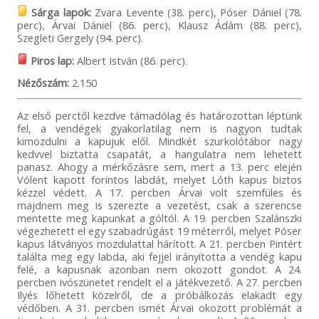
Sárga lapok:
Zvara Levente (38. perc), Póser Dániel (78.
perc), Árvai Dániel (86. perc), Klausz Ádám (88. perc),
Szegleti Gergely (94. perc).
Piros lap:
Albert István (86. perc).
Nézőszám:
2.150
Az első perctől kezdve támadólag és határozottan léptünk
fel, a vendégek gyakorlatilag nem is nagyon tudtak
kimozdulni a kapujuk elől. Mindkét szurkolótábor nagy
kedvvel biztatta csapatát, a hangulatra nem lehetett
panasz. Ahogy a mérkőzásre sem, mert a 13. perc elején
Vólent kapott forintos labdát, melyet Lóth kapus biztos
kézzel védett. A 17. percben Árvai volt szemfüles és
majdnem meg is szerezte a vezetést, csak a szerencse
mentette meg kapunkat a góltól. A 19. percben Szalánszki
végezhetett el egy szabadrúgást 19 méterről, melyet Póser
kapus látványos mozdulattal hárított. A 21. percben Pintért
találta meg egy labda, aki fejjel irányította a vendég kapu
felé, a kapusnak azonban nem okozott gondot. A 24.
percben ivószünetet rendelt el a játékvezető. A 27. percben
Ilyés lőhetett közelről, de a próbálkozás elakadt egy
védőben. A 31. percben ismét Árvai okozott problémát a