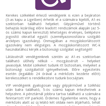
Kerekes székekkel érkező vendégeink is ezen a bejáraton
(3-as kapu a Ligetben) érhetik el a számukra kijelölt, A1-es
szektorban található helyeket. Gépjárművel történő
behajtás kizárólag előre leadott rendszámok alapján (az 5-
ös számú kapun keresztül) lehetséges érvényes, belépésre
jogosító okirattal együtt (személyazonosításra szolgáló
arcképes igazolvány). Önmagában a mozgáskorlátozott
igazolvány nem elégséges. A mozgáskorlátozott WC-k
használatához kérjék a biztonsági szolgálat segítségét!
Látássérült vendégeinknek szintén az A1-es szektorban
található ülőhely nélküli – mozgássérült – helyeket
javasoljuk. Mobil székeket tudunk itt biztosítani, melyeket a
biztonsági szolgálattól igényelhetnek. Előre egyeztetés
esetén (legalább 24 órával a mérkőzés kezdete előtt)
kerekesszéket is rendelkezésre tudunk bocsájtani.
VIP vendégeink gyalogosan vagy gépjárművel a Székház
után balra található, 5-ös számú kapun érkezhetnek a
helyszínre. A pénztárnál jobbra tartva található a számukra
fenntartott VIP parkoló. Érdemes figyelembe venni, hogy a
mérkőzés alatt az új lelátó két oldala nem átjárható, tehát