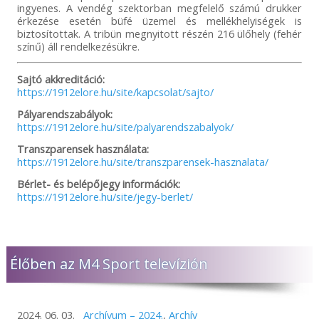
ingyenes. A vendég szektorban megfelelő számú drukker
érkezése esetén büfé üzemel és mellékhelyiségek is
biztosítottak. A tribün megnyitott részén 216 ülőhely (fehér
színű) áll rendelkezésükre.
Sajtó akkreditáció:
https://1912elore.hu/site/kapcsolat/sajto/
Pályarendszabályok:
https://1912elore.hu/site/palyarendszabalyok/
Transzparensek használata:
https://1912elore.hu/site/transzparensek-hasznalata/
Bérlet- és belépőjegy információk:
https://1912elore.hu/site/jegy-berlet/
Élőben az M4 Sport televízión
2024. 06. 03.
Archívum – 2024.
,
Archív