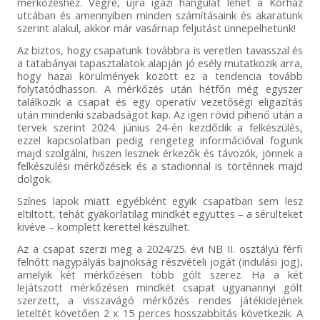
mérkőzéshez. Végre, újra igazi hangulat lehet a Kórház
utcában és amennyiben minden számításaink és akaratunk
szerint alakul, akkor már vasárnap feljutást ünnepelhetünk!
Az biztos, hogy csapatunk továbbra is veretlen tavasszal és
a tatabányai tapasztalatok alapján jó esély mutatkozik arra,
hogy hazai körülmények között ez a tendencia tovább
folytatódhasson. A mérkőzés után hétfőn még egyszer
találkozik a csapat és egy operatív vezetőségi eligazítás
után mindenki szabadságot kap. Az igen rövid pihenő után a
tervek szerint 2024. június 24-én kezdődik a felkészülés,
ezzel kapcsolatban pedig rengeteg információval fogunk
majd szolgálni, hiszen lesznek érkezők és távozók, jönnek a
felkészülési mérkőzések és a stadionnal is történnek majd
dolgok.
Színes lapok miatt egyébként egyik csapatban sem lesz
eltiltott, tehát gyakorlatilag mindkét együttes – a sérülteket
kivéve – komplett kerettel készülhet.
Az a csapat szerzi meg a 2024/25. évi NB II. osztályú férfi
felnőtt nagypályás bajnokság részvételi jogát (indulási jog),
amelyik két mérkőzésen több gólt szerez. Ha a két
lejátszott mérkőzésen mindkét csapat ugyanannyi gólt
szerzett, a visszavágó mérkőzés rendes játékidejének
leteltét követően 2 x 15 perces hosszabbítás következik. A