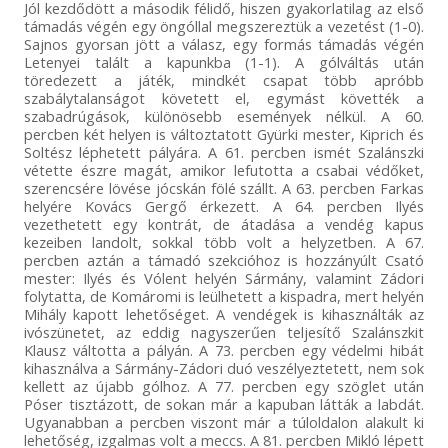
Jól kezdődött a második félidő, hiszen gyakorlatilag az első
támadás végén egy öngóllal megszereztük a vezetést (1-0).
Sajnos gyorsan jött a válasz, egy formás támadás végén
Letenyei talált a kapunkba (1-1). A gólváltás után
töredezett a játék, mindkét csapat több apróbb
szabálytalanságot követett el, egymást követték a
szabadrúgások, különösebb események nélkül. A 60.
percben két helyen is változtatott Gyürki mester, Kiprich és
Soltész léphetett pályára. A 61. percben ismét Szalánszki
vétette észre magát, amikor lefutotta a csabai védőket,
szerencsére lövése jócskán fölé szállt. A 63. percben Farkas
helyére Kovács Gergő érkezett. A 64. percben Ilyés
vezethetett egy kontrát, de átadása a vendég kapus
kezeiben landolt, sokkal több volt a helyzetben. A 67.
percben aztán a támadó szekcióhoz is hozzányúlt Csató
mester: Ilyés és Vólent helyén Sármány, valamint Zádori
folytatta, de Komáromi is leülhetett a kispadra, mert helyén
Mihály kapott lehetőséget. A vendégek is kihasználták az
ivószünetet, az eddig nagyszerűen teljesítő Szalánszkit
Klausz váltotta a pályán. A 73. percben egy védelmi hibát
kihasználva a Sármány-Zádori duó veszélyeztetett, nem sok
kellett az újabb gólhoz. A 77. percben egy szöglet után
Póser tisztázott, de sokan már a kapuban látták a labdát.
Ugyanabban a percben viszont már a túloldalon alakult ki
lehetőség, izgalmas volt a meccs. A 81. percben Mikló lépett