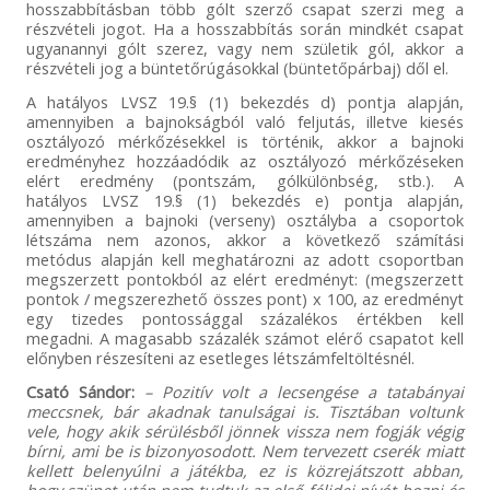
hosszabbításban több gólt szerző csapat szerzi meg a
részvételi jogot. Ha a hosszabbítás során mindkét csapat
ugyanannyi gólt szerez, vagy nem születik gól, akkor a
részvételi jog a büntetőrúgásokkal (büntetőpárbaj) dől el.
A hatályos LVSZ 19.§ (1) bekezdés d) pontja alapján,
amennyiben a bajnokságból való feljutás, illetve kiesés
osztályozó mérkőzésekkel is történik, akkor a bajnoki
eredményhez hozzáadódik az osztályozó mérkőzéseken
elért eredmény (pontszám, gólkülönbség, stb.). A
hatályos LVSZ 19.§ (1) bekezdés e) pontja alapján,
amennyiben a bajnoki (verseny) osztályba a csoportok
létszáma nem azonos, akkor a következő számítási
metódus alapján kell meghatározni az adott csoportban
megszerzett pontokból az elért eredményt: (megszerzett
pontok / megszerezhető összes pont) x 100, az eredményt
egy tizedes pontossággal százalékos értékben kell
megadni. A magasabb százalék számot elérő csapatot kell
előnyben részesíteni az esetleges létszámfeltöltésnél.
Csató Sándor:
– Pozitív volt a lecsengése a tatabányai
meccsnek, bár akadnak tanulságai is. Tisztában voltunk
vele, hogy akik sérülésből jönnek vissza nem fogják végig
bírni, ami be is bizonyosodott. Nem tervezett cserék miatt
kellett belenyúlni a játékba, ez is közrejátszott abban,