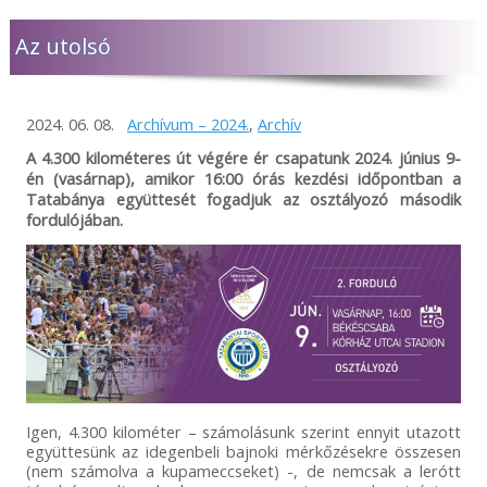
Az utolsó
2024. 06. 08.
Archívum – 2024.
,
Archív
A 4.300 kilométeres út végére ér csapatunk 2024. június 9-
én (vasárnap), amikor 16:00 órás kezdési időpontban a
Tatabánya együttesét fogadjuk az osztályozó második
fordulójában.
Igen, 4.300 kilométer – számolásunk szerint ennyit utazott
együttesünk az idegenbeli bajnoki mérkőzésekre összesen
(nem számolva a kupameccseket) -, de nemcsak a lerótt