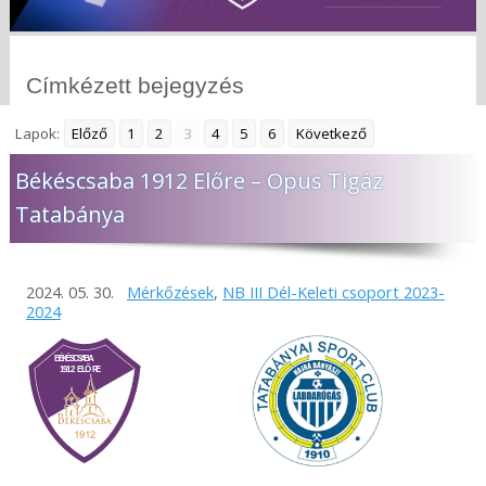
Címkézett bejegyzés
Lapok:
Előző
1
2
3
4
5
6
Következő
Békéscsaba 1912 Előre – Opus Tigáz
Tatabánya
2024. 05. 30.
Mérkőzések
,
NB III Dél-Keleti csoport 2023-
2024