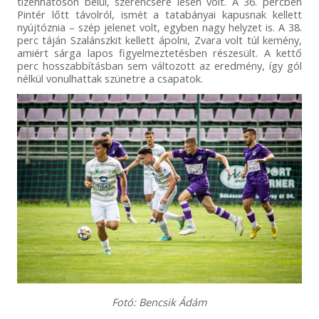
tizenhatoson belül, szerencsére lesen volt. A 36. percben
Pintér lőtt távolról, ismét a tatabányai kapusnak kellett
nyújtóznia – szép jelenet volt, egyben nagy helyzet is. A 38.
perc táján Szalánszkit kellett ápolni, Zvara volt túl kemény,
amiért sárga lapos figyelmeztetésben részesült. A kettő
perc hosszabbításban sem változott az eredmény, így gól
nélkül vonulhattak szünetre a csapatok.
Fotó: Bencsik Ádám