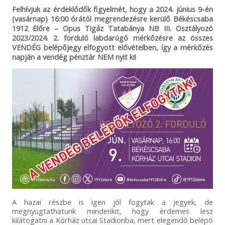
Felhívjuk az érdeklődők figyelmét, hogy a 2024. június 9-én
(vasárnap) 16:00 órától megrendezésre kerülő Békéscsaba
1912 Előre – Opus Tigáz Tatabánya NB III. Osztályozó
2023/2024. 2. forduló labdarúgó mérkőzésre az összes
VENDÉG belépőjegy elfogyott elővételben, így a mérkőzés
napján a vendég pénztár NEM nyit ki!
A hazai részbe is igen jól fogytak a jegyek, de
megnyugtathatunk mindenkit, hogy érdemes lesz
kilátogatni a Kórház utcai Stadionba, mert elegendő belépő