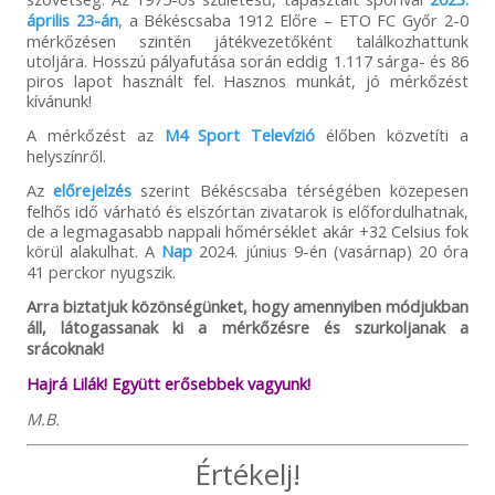
április 23-án
, a Békéscsaba 1912 Előre – ETO FC Győr 2-0
mérkőzésen szintén játékvezetőként találkozhattunk
utoljára. Hosszú pályafutása során eddig 1.117 sárga- és 86
piros lapot használt fel. Hasznos munkát, jó mérkőzést
kívánunk!
A mérkőzést az
M4 Sport Televízió
élőben közvetíti a
helyszínről.
Az
előrejelzés
szerint Békéscsaba térségében közepesen
felhős idő várható és elszórtan zivatarok is előfordulhatnak,
de a legmagasabb nappali hőmérséklet akár +32 Celsius fok
körül alakulhat. A
Nap
2024. június 9-én (vasárnap) 20 óra
41 perckor nyugszik.
Arra biztatjuk közönségünket, hogy amennyiben módjukban
áll, látogassanak ki a mérkőzésre és szurkoljanak a
srácoknak!
Hajrá Lilák! Együtt erősebbek vagyunk!
M.B.
Értékelj!