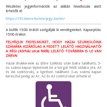
Részletes jegyinformációk az alábbi hivatkozás alatt
érhetők el:
https://1912elore.hu/site/jegy-berlet/
A büfék 15:00 órától szolgálják ki vendégeinket. Kapunyitás:
15:00 órakor.
FELHÍVJUK FIGYELMÜKET, HOGY HAZAI SZURKOLÓINK
SZÁMÁRA KIZÁRÓLAG A FEDETT LELÁTÓ HASZNÁLHATÓ!
A RÉGI (Kórház utcai felőli) LELÁTÓ TOVÁBBRA IS LE VAN
ZÁRVA!
Hazai drukkereink az Előre Székház után balra található, 5-
ös számú kapun léphetnek be a körgát felőli oldalra (A4, A5
és A6 szektorok), a ligetben található 3-as számú kapun
keresztül pedig az A1, A2 és A3 szektorokat érhetik el.