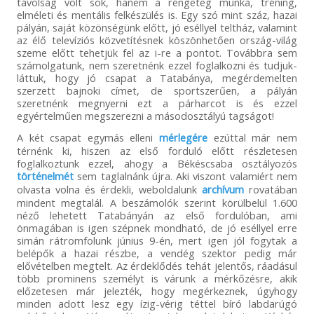
távolság volt sok, hanem a rengeteg munka, tréning,
elméleti és mentális felkészülés is. Egy szó mint száz, hazai
pályán, saját közönségünk előtt, jó eséllyel teltház, valamint
az élő televíziós közvetítésnek köszönhetően ország-világ
szeme előtt tehetjük fel az i-re a pontot. Továbbra sem
számolgatunk, nem szeretnénk ezzel foglalkozni és tudjuk-
láttuk, hogy jó csapat a Tatabánya, megérdemelten
szerzett bajnoki címet, de sportszerűen, a pályán
szeretnénk megnyerni ezt a párharcot is és ezzel
egyértelműen megszerezni a másodosztályú tagságot!
A két csapat egymás elleni
mérlegére
ezúttal már nem
térnénk ki, hiszen az első forduló előtt részletesen
foglalkoztunk ezzel, ahogy a Békéscsaba osztályozós
történelmét
sem taglalnánk újra. Aki viszont valamiért nem
olvasta volna és érdekli, weboldalunk
archívum
rovatában
mindent megtalál. A beszámolók szerint körülbelül 1.600
néző lehetett Tatabányán az első fordulóban, ami
önmagában is igen szépnek mondható, de jó eséllyel erre
simán rátromfolunk június 9-én, mert igen jól fogytak a
belépők a hazai részbe, a vendég szektor pedig már
elővételben megtelt. Az érdeklődés tehát jelentős, ráadásul
több prominens személyt is várunk a mérkőzésre, akik
előzetesen már jelezték, hogy megérkeznek, úgyhogy
minden adott lesz egy ízig-vérig téttel bíró labdarúgó