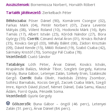
Asszisztensek:
Bornemissza Norbert, Horváth Róbert
Tartalék játékvezető:
Zierkelbach Péter
Békéscsaba:
Póser Dániel (90), Komáromi Csongor (02),
Farkas Márk (04), Pintér Norbert (07), Zvara Levente
Mátyás (08), Vólent Roland (10), Hodonicki Márk (16), Ilyés
Tamás (17), Albert István (25), Kóródi Nándor (27), Bora
György (55).
Cserék:
Czinanó Antal Áron (01), Krnács Richárd
(35), Kovács Gergő (03), Mihály Bálint (06), Zádori Krisztián
(09), Dávid Kende (15), Mikló Roland (19), Szabó Csaba (42),
Sármány Kristóf (70), Somogyi Pál Csaba (78).
Vezetőedző:
Csató Sándor
Tatabánya:
Lóth Péter, Árvai Dániel, Kovács István,
Krupánszki Balázs, Molnár Tibor, Szegleti Gergely, Katona
Károly, Buna Gábor, Letenyei Zalán, Székely Ervin, Szalánszki
Gergő.
Cserék:
Balla Olivér, Hadobás Zétény Zsombor,
Soltész Barnabás, Kocsis Gergő, Zacsek Csaba Márk, Szegő
Imre, Kiprich Dávid József, Német Dániel, Dala Samu, Klausz
Ádám, Forró Gyula, Pénzelik Soma.
Vezetőedző:
Gyürki Gergely
Gólszerzők:
Buna Gábor – öngól (46. perc), Letenyei
Zalán (51. perc), Árvai Dániel (84. perc).