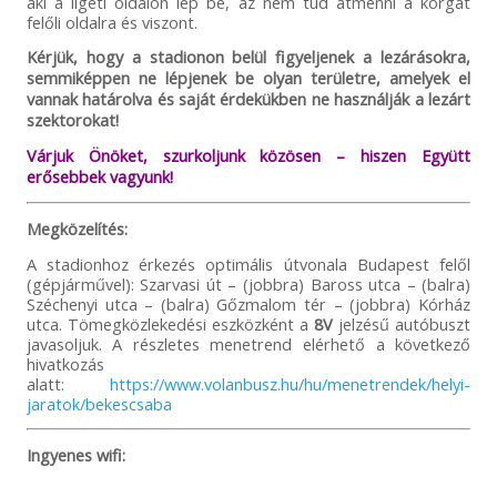
aki a ligeti oldalon lép be, az nem tud átmenni a körgát
felőli oldalra és viszont.
Kérjük, hogy a stadionon belül figyeljenek a lezárásokra,
semmiképpen ne lépjenek be olyan területre, amelyek el
vannak határolva és saját érdekükben ne használják a lezárt
szektorokat!
Várjuk Önöket, szurkoljunk közösen – hiszen Együtt
erősebbek vagyunk!
Megközelítés:
A stadionhoz érkezés optimális útvonala Budapest felől
(gépjárművel): Szarvasi út – (jobbra) Baross utca – (balra)
Széchenyi utca – (balra) Gőzmalom tér – (jobbra) Kórház
utca. Tömegközlekedési eszközként a
8V
jelzésű autóbuszt
javasoljuk. A részletes menetrend elérhető a következő
hivatkozás
alatt:
https://www.volanbusz.hu/hu/menetrendek/helyi-
jaratok/bekescsaba
Ingyenes wifi: