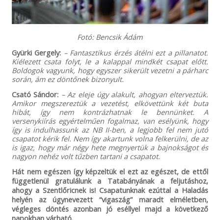
Fotó: Bencsik Ádám
Gyürki Gergely:
– Fantasztikus érzés átélni ezt a pillanatot.
Kiélezett csata folyt, le a kalappal mindkét csapat előtt.
Boldogok vagyunk, hogy egyszer sikerült vezetni a párharc
során, ám ez döntőnek bizonyult.
Csató Sándor:
– Az eleje úgy alakult, ahogyan elterveztük.
Amikor megszereztük a vezetést, elkövettünk két buta
hibát, így nem kontrázhatnak le bennünket. A
versenykiírás egyértelműen fogalmaz, van esélyünk, hogy
így is indulhassunk az NB II-ben, a legjobb fel nem jutó
csapatot kérik fel. Nem így akartunk volna felkerülni, de az
is igaz, hogy már négy hete megnyertük a bajnokságot és
nagyon nehéz volt tűzben tartani a csapatot.
Hát nem egészen így képzeltük el ezt az egészet, de ettől
függetlenül gratulálunk a Tatabányának a feljutáshoz,
ahogy a Szentlőricnek is! Csapatunknak ezúttal a Haladás
helyén az úgynevezett “vigaszág” maradt elméletben,
végleges döntés azonban jó eséllyel majd a következő
napokban várható.