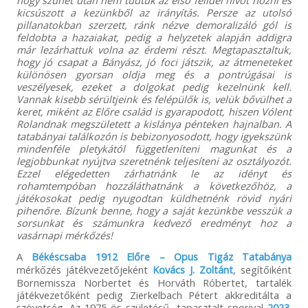
hogy szünet után nem tudtuk az első félidei nívót hozni és
kicsúszott a kezünkből az irányítás. Persze az utolsó
pillanatokban szerzett, ránk nézve demoralizáló gól is
feldobta a hazaiakat, pedig a helyzetek alapján addigra
már lezárhattuk volna az érdemi részt. Megtapasztaltuk,
hogy jó csapat a Bányász, jó foci játszik, az átmeneteket
különösen gyorsan oldja meg és a pontrúgásai is
veszélyesek, ezeket a dolgokat pedig kezelnünk kell.
Vannak kisebb sérültjeink és felépülők is, velük bővülhet a
keret, miként az Előre család is gyarapodott, hiszen Vólent
Rolandnak megszületett a kislánya pénteken hajnalban. A
tatabányai találkozón is bebizonyosodott, hogy igyekszünk
mindenféle pletykától függetleníteni magunkat és a
legjobbunkat nyújtva szeretnénk teljesíteni az osztályozót.
Ezzel elégedetten zárhatnánk le az idényt és
rohamtempóban hozzáláthatnánk a következőhöz, a
játékosokat pedig nyugodtan küldhetnénk rövid nyári
pihenőre. Bízunk benne, hogy a saját kezünkbe vesszük a
sorsunkat és számunkra kedvező eredményt hoz a
vasárnapi mérkőzés!
A
Békéscsaba 1912 Előre – Opus Tigáz Tatabánya
mérkőzés játékvezetőjeként
Kovács J. Zoltánt
, segítőiként
Bornemissza Norbertet és Horváth Róbertet, tartalék
játékvezetőként pedig Zierkelbach Pétert akkreditálta a
szövetség. Az 1975-ös születésű, tapasztalt sporival
2023.