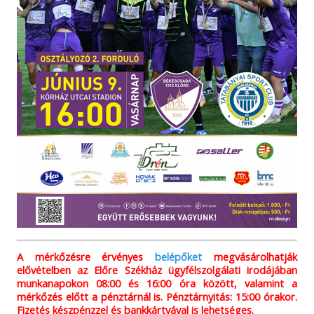
A mérkőzésre érvényes
belépőket
megvásárolhatják
elővételben az Előre Székház ügyfélszolgálati irodájában
munkanapokon 08:00 és 16:00 óra között, valamint a
mérkőzés előtt a pénztárnál is. Pénztárnyitás: 15:00 órakor.
Fizetés készpénzzel és bankkártyával is lehetséges.