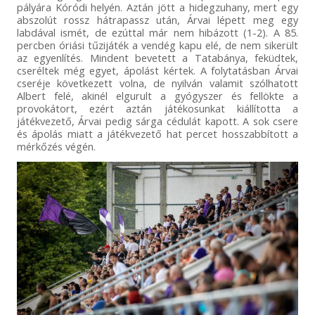
pályára Kóródi helyén. Aztán jött a hidegzuhany, mert egy
abszolút rossz hátrapassz után, Árvai lépett meg egy
labdával ismét, de ezúttal már nem hibázott (1-2). A 85.
percben óriási tűzijáték a vendég kapu elé, de nem sikerült
az egyenlítés. Mindent bevetett a Tatabánya, feküdtek,
cseréltek még egyet, ápolást kértek. A folytatásban Árvai
cseréje következett volna, de nyilván valamit szólhatott
Albert felé, akinél elgurult a gyógyszer és fellökte a
provokátort, ezért aztán játékosunkat kiállította a
játékvezető, Árvai pedig sárga cédulát kapott. A sok csere
és ápolás miatt a játékvezető hat percet hosszabbított a
mérkőzés végén.