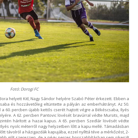
Fotó: Dorogi FC
Bora helyett Kitl, Nagy Sándor helyére Szabó Péter érkezett. Ebben a
saba és hozzávetőleg eltüntette a pályán az emberhátrányt. Az 50.
d a 60. percben újabb kettős cserét hajtott végre a Békéscsaba, Ilyés
lyére. A 62. percben Pantovic lövését bravúrral védte Mursits, majd
zintén hárított a hazai kapus. A 65. percben Szedlár lövését védte
Ilyés nyolc méterről nagy helyzetben lőtt a kapu mellé. Támadásban
őtt távolról a házigazdák kapujába, ezzel nyílttá téve a mérkőzést, 2-
újabb gólt szerezzen, de a négy perces hosszabbításban sem sikerült