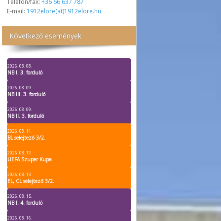
Telefon/fax:
+36 66 637 787
E-mail:
1912elore(at)1912elore.hu
Következő események
2026. 08. 08.
NB I. 3. forduló
2026. 08. 09.
NB III. 3. forduló
2026. 08. 09.
NB II. 3. forduló
2026. 08. 11.
BL selejtező 3/2.
2026. 08. 12.
UEFA Szuper Kupa
2026. 08. 13.
EL, CL selejtező 3/2.
2026. 08. 15.
NB I. 4. forduló
2026. 08. 16.