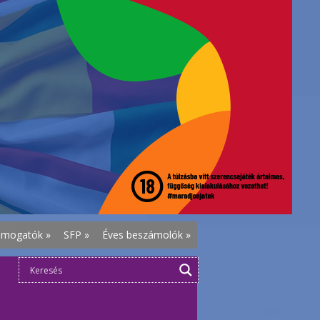
ámogatók
»
SFP
»
Éves beszámolók
»