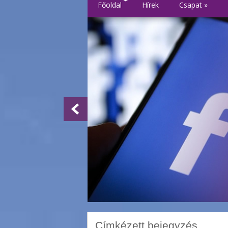
Főoldal
Hírek
Csapat
»
Címkézett bejegyzés