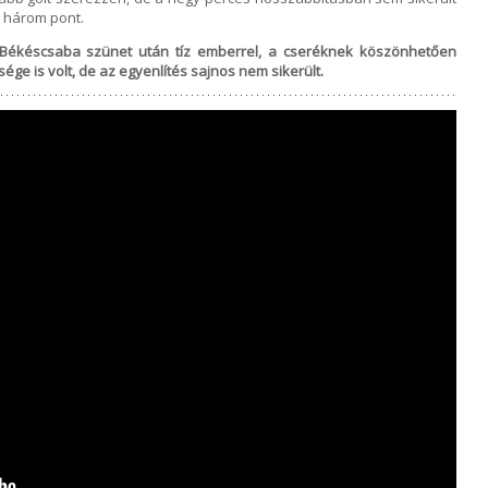
a három pont.
A Békéscsaba szünet után tíz emberrel, a cseréknek köszönhetően
sége is volt, de az egyenlítés sajnos nem sikerült.