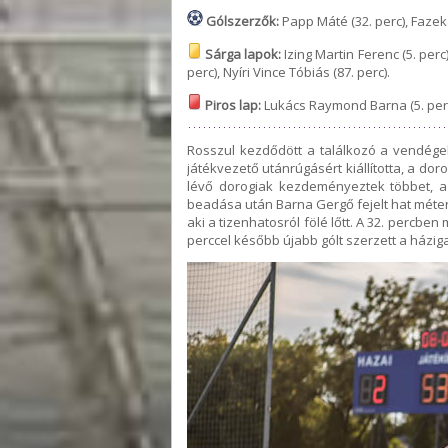
Gólszerzők:
Papp Máté (32. perc), Fazekas
Sárga lapok:
Izing Martin Ferenc (5. perc
perc), Nyíri Vince Tóbiás (87. perc).
Piros lap:
Lukács Raymond Barna (5. perc
Rosszul kezdődött a találkozó a vendég
játékvezető utánrúgásért kiállította, a d
lévő dorogiak kezdeményeztek többet, a 
beadása után Barna Gergő fejelt hat méterr
aki a tizenhatosról fölé lőtt. A 32. percben
perccel később újabb gólt szerzett a házig