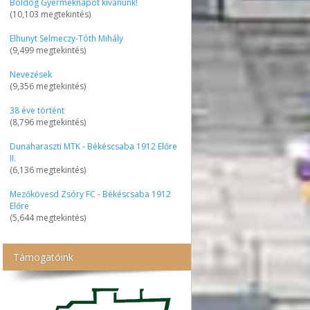
Boldog Gyermeknapot kívánunk!
(10,103 megtekintés)
Elhunyt Selmeczy-Tóth Mihály
(9,499 megtekintés)
Nevezések
(9,356 megtekintés)
38 éve történt
(8,796 megtekintés)
Dunaharaszti MTK - Békéscsaba 1912 Előre
II.
(6,136 megtekintés)
Mezőkövesd Zsóry FC - Békéscsaba 1912
Előre
(5,644 megtekintés)
Támogatóink