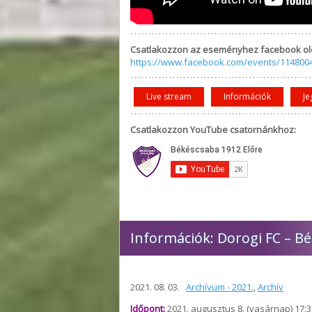
Csatlakozzon az eseményhez facebook ol
https://www.facebook.com/events/114800
Live stream
Információk
Je
Csatlakozzon YouTube csatornánkhoz:
Információk: Dorogi FC – B
2021. 08. 03.
Archívum - 2021.
,
Archív
Időpont:
2021. augusztus 8. (vasárnap) 17:3