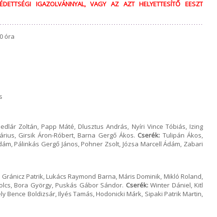
ÉDETTSÉGI IGAZOLVÁNNYAL, VAGY AZ AZT HELYETTESÍTŐ EESZT
0 óra
s
dlár Zoltán, Papp Máté, Dlusztus András, Nyíri Vince Tóbiás, Izing
Dárius, Girsik Áron-Róbert, Barna Gergő Ákos.
Cserék:
Tulipán Ákos,
dám, Pálinkás Gergő János, Pohner Zsolt, Józsa Marcell Ádám, Zabari
 Gránicz Patrik, Lukács Raymond Barna, Máris Dominik, Mikló Roland,
bolcs, Bora György, Puskás Gábor Sándor.
Cserék:
Winter Dániel, Kitl
ly Bence Boldizsár, Ilyés Tamás, Hodonicki Márk, Sipaki Patrik Martin,