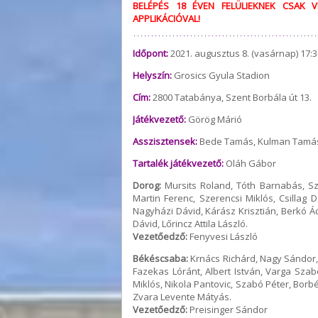
BELÉPÉS 18 ÉVEN FELÜLIEKNEK CSAK V
APPLIKÁCIÓVAL!
Időpont:
2021. augusztus 8. (vasárnap) 17:3
Helyszín:
Grosics Gyula Stadion
Cím:
2800 Tatabánya, Szent Borbála út 13.
Játékvezető:
Görög Márió
Asszisztensek:
Bede Tamás, Kulman Tamá
Tartalék játékvezető:
Oláh Gábor
Dorog:
Mursits Roland, Tóth Barnabás, Sze
Martin Ferenc, Szerencsi Miklós, Csillag 
Nagyházi Dávid, Kárász Krisztián, Berkó Á
Dávid, Lőrincz Attila László.
Vezetőedző:
Fenyvesi László
Békéscsaba:
Krnács Richárd, Nagy Sándor,
Fazekas Lóránt, Albert István, Varga Sza
Miklós, Nikola Pantovic, Szabó Péter, Borbé
Zvara Levente Mátyás.
Vezetőedző:
Preisinger Sándor