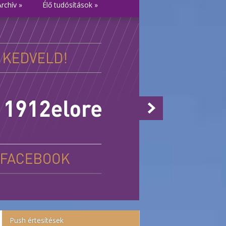
Archív
»
Élő tudósítások
»
Push értesítések