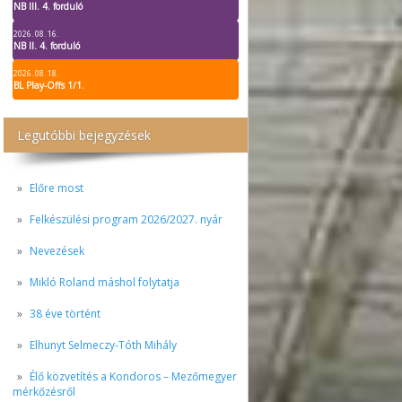
NB III. 4. forduló
2026. 08. 16.
NB II. 4. forduló
2026. 08. 18.
BL Play-Offs 1/1.
Legutóbbi bejegyzések
Előre most
Felkészülési program 2026/2027. nyár
Nevezések
Mikló Roland máshol folytatja
38 éve történt
Elhunyt Selmeczy-Tóth Mihály
Élő közvetítés a Kondoros – Mezőmegyer
mérkőzésről