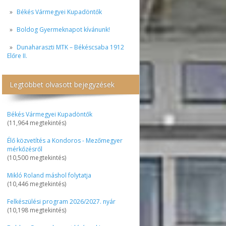
Békés Vármegyei Kupadöntők
Boldog Gyermeknapot kívánunk!
Dunaharaszti MTK – Békéscsaba 1912
Előre II.
Legtöbbet olvasott bejegyzések
Békés Vármegyei Kupadöntők
(11,964 megtekintés)
Élő közvetítés a Kondoros - Mezőmegyer
mérkőzésről
(10,500 megtekintés)
Mikló Roland máshol folytatja
(10,446 megtekintés)
Felkészülési program 2026/2027. nyár
(10,198 megtekintés)