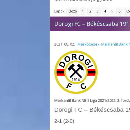
Lapok:
Előző
1
2
3
4
5
6
Kö
Dorogi FC – Békéscsaba 191
2021. 08. 02.
Mérkőzések
,
Merkantil Bank N
Merkantil Bank NB II Liga 2021/2022. 2. ford
Dorogi FC – Békéscsaba 1
2-1 (2-0)