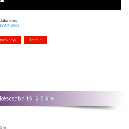
dalunkon:
4395710593
gyzőkönyv
Tabella
ékéscsaba 1912 Előre
0 óra