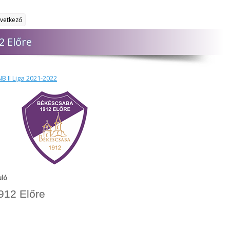
vetkező
2 Előre
B II Liga 2021-2022
uló
912 Előre