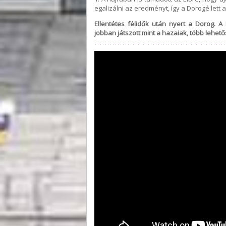
egalizálni az eredményt, így a Dorogé lett 
Ellentétes félidők után nyert a Dorog. 
jobban játszott mint a hazaiak, több lehető