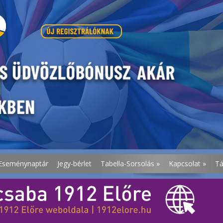
Eseménynaptár
Jegy-bérlet
Tabella-Sorsolás
»
Kapcsolat
»
T