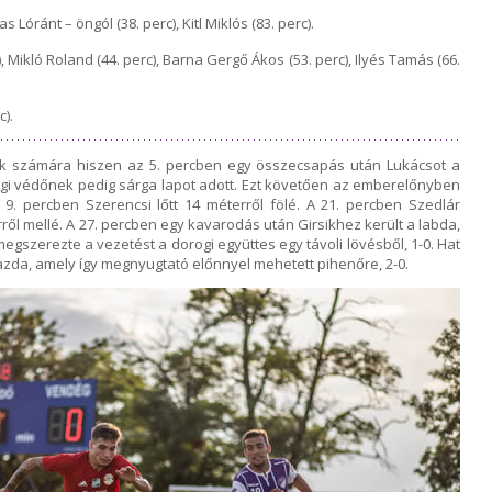
 Lóránt – öngól (38. perc), Kitl Miklós (83. perc).
), Mikló Roland (44. perc), Barna Gergő Ákos (53. perc), Ilyés Tamás (66.
).
ek számára hiszen az 5. percben egy összecsapás után Lukácsot a
orogi védőnek pedig sárga lapot adott. Ezt követően az emberelőnyben
9. percben Szerencsi lőtt 14 méterről fölé. A 21. percben Szedlár
ől mellé. A 27. percben egy kavarodás után Girsikhez került a labda,
 megszerezte a vezetést a dorogi együttes egy távoli lövésből, 1-0. Hat
azda, amely így megnyugtató előnnyel mehetett pihenőre, 2-0.