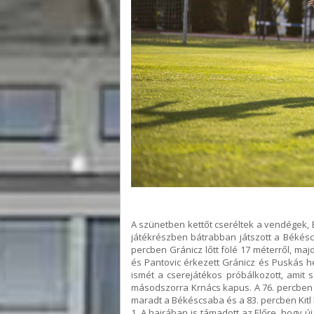
A szünetben kettőt cseréltek a vendégek, 
játékrészben bátrabban játszott a Békésc
percben Gránicz lőtt fölé 17 méterről, maj
és Pantovic érkezett Gránicz és Puskás he
ismét a cserejátékos próbálkozott, amit s
másodszorra Krnács kapus. A 76. percben 
maradt a Békéscsaba és a 83. percben Kitl l
1. A hajrában is támadott az Előre, hogy 