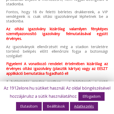
stadionba.
Fontos, hogy 18 év feletti bérletes drukkereink, a VIP
vendégeink is csak oltási igazolvánnyal léphetnek be a
stadionba.
Az oltási igazolvány kizárólag valamilyen fényképes
személyazonosító igazolvány felmutatásával együtt
érvényes.
Az igazolványok ellenőrzését még a stadion területére
történő belépés előtt ellenőrizni fogja a biztonsági
szolgálat!
Figyelem! A vonatkozó rendelet értelmében kizárólag az
érvényes oltási igazolvány (plasztik kártya) vagy az EESZT
applikáció bemutatása fogadható el!
A beléptetés minden esetben – a bérletesek, a sajtó
munkatársai és a VIP-szurkolók esetében is – azzal
Az 1912elore.hu sütiket használ. Az oldal böngészésével
kezdődik, hogy a biztonsági személyzet ellenőrzi, van-e
szurkolóinknál oltási igazolvány, valamint
hozzájárulsz a sütik használatához.
Elfogadom
személyazonosításra szolgáló arcképes igazolvány. Ezek
együttes megléte szükséges ahhoz, hogy tovább engedjék
Elutasítom
Beállítások
Adatkezelés
Önöket. Ezt követően a korábban megszokott módon
történik majd a belépők vásárlása-ellenőrzése és a