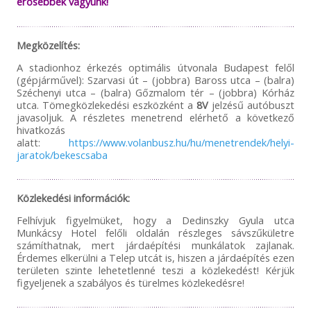
erősebbek vagyunk!
Megközelítés:
A stadionhoz érkezés optimális útvonala Budapest felől
(gépjárművel): Szarvasi út – (jobbra) Baross utca – (balra)
Széchenyi utca – (balra) Gőzmalom tér – (jobbra) Kórház
utca. Tömegközlekedési eszközként a
8V
jelzésű autóbuszt
javasoljuk. A részletes menetrend elérhető a következő
hivatkozás
alatt:
https://www.volanbusz.hu/hu/menetrendek/helyi-
jaratok/bekescsaba
Közlekedési információk:
Felhívjuk figyelmüket, hogy a Dedinszky Gyula utca
Munkácsy Hotel felőli oldalán részleges sávszűkületre
számíthatnak, mert járdaépítési munkálatok zajlanak.
Érdemes elkerülni a Telep utcát is, hiszen a járdaépítés ezen
területen szinte lehetetlenné teszi a közlekedést! Kérjük
figyeljenek a szabályos és türelmes közlekedésre!