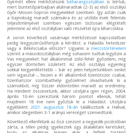
Gyirmót elleni mérkőzésünk
beharangozójában
is leírtuk,
mert büntetőpárbajban alulmaradtak (2-3) az első osztályú
Győr-Moson-Sopron megyeiekkel szemben. Így aztán csak
a bajnokság maradt számukra és az utóbbi évek felemás
teljesítményével szemben egészen biztosan elégtételt
jelentene az első osztályban való részvétel újra kiharcolása.
A soron következő vasárnapi mérkőzéssel kapcsolatban
pedig leegyszerűsíthetjük a kérdést: a Haladás hetedszer
vagy a Békéscsaba először? Ugyanis a
meccstörténelem
szerint a másodosztályban még sohasem tudtuk legyőzni a
Vas megyeieket: hat alkalommal zöld-fehér győzelem, míg
egyszer döntetlen született. Az első osztályú egyenleg
sokkal kiegyenlítettebb – bár ez jelen helyzetünkben senkit
sem vigasztal -, hiszen a 41 alkalomból tizenötször csabai,
tizenhatszor szombathelyi győzelmet olvashatunk ki a
számokból, míg tízszer eldöntetlen maradt az eredmény.
Ha mindent összevetünk, akkor utoljára igen régen, 2004.
április 10-én szereztünk három pontot ellenük, tehát
majdnem 18 éve nem győztük le a Haladást. Utoljára
egyébként
2021. augusztus 18-án
találkoztunk a Halival,
amikor idegenben 3-1 arányú vereséget szenvedtünk.
Következő ellenfelünk az őszi szezont a negyedik pozícióban
zárta, a télen pedig igyekeztek úgy átalakítani keretüket,
hogy az alkalmas legyen akár a felfelé történő