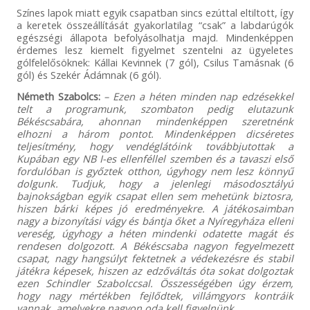
Színes lapok miatt egyik csapatban sincs ezúttal eltiltott, így
a keretek összeállítását gyakorlatilag “csak” a labdarúgók
egészségi állapota befolyásolhatja majd. Mindenképpen
érdemes lesz kiemelt figyelmet szentelni az ügyeletes
gólfelelősöknek: Kállai Kevinnek (7 gól), Csilus Tamásnak (6
gól) és Szekér Ádámnak (6 gól).
Németh Szabolcs:
– Ezen a héten minden nap edzésekkel
telt a programunk, szombaton pedig elutazunk
Békéscsabára, ahonnan mindenképpen szeretnénk
elhozni a három pontot. Mindenképpen dicséretes
teljesítmény, hogy vendéglátóink továbbjutottak a
Kupában egy NB I-es ellenféllel szemben és a tavaszi első
fordulóban is győztek otthon, úgyhogy nem lesz könnyű
dolgunk. Tudjuk, hogy a jelenlegi másodosztályú
bajnokságban egyik csapat ellen sem mehetünk biztosra,
hiszen bárki képes jó eredményekre. A játékosaimban
nagy a bizonyítási vágy és bántja őket a Nyíregyháza elleni
vereség, úgyhogy a héten mindenki odatette magát és
rendesen dolgozott. A Békéscsaba nagyon fegyelmezett
csapat, nagy hangsúlyt fektetnek a védekezésre és stabil
játékra képesek, hiszen az edzőváltás óta sokat dolgoztak
ezen Schindler Szabolccsal. Összességében úgy érzem,
hogy nagy mértékben fejlődtek, villámgyors kontráik
vannak, amelyekre nagyon oda kell figyelnünk.