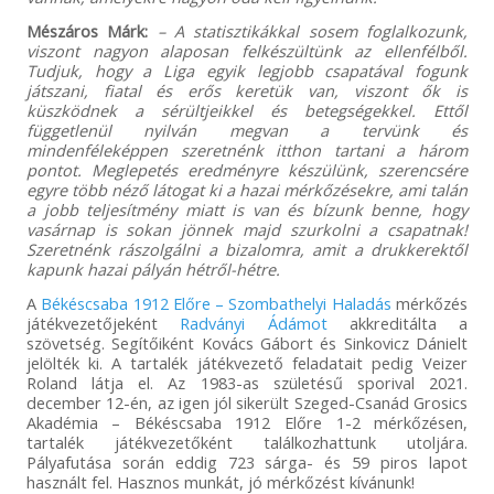
Mészáros Márk:
– A statisztikákkal sosem foglalkozunk,
viszont nagyon alaposan felkészültünk az ellenfélből.
Tudjuk, hogy a Liga egyik legjobb csapatával fogunk
játszani, fiatal és erős keretük van, viszont ők is
küszködnek a sérültjeikkel és betegségekkel. Ettől
függetlenül nyilván megvan a tervünk és
mindenféleképpen szeretnénk itthon tartani a három
pontot. Meglepetés eredményre készülünk, szerencsére
egyre több néző látogat ki a hazai mérkőzésekre, ami talán
a jobb teljesítmény miatt is van és bízunk benne, hogy
vasárnap is sokan jönnek majd szurkolni a csapatnak!
Szeretnénk rászolgálni a bizalomra, amit a drukkerektől
kapunk hazai pályán hétről-hétre.
A
Békéscsaba 1912 Előre – Szombathelyi Haladás
mérkőzés
játékvezetőjeként
Radványi Ádámot
akkreditálta a
szövetség. Segítőiként Kovács Gábort és Sinkovicz Dánielt
jelölték ki. A tartalék játékvezető feladatait pedig Veizer
Roland látja el. Az 1983-as születésű sporival 2021.
december 12-én, az igen jól sikerült Szeged-Csanád Grosics
Akadémia – Békéscsaba 1912 Előre 1-2 mérkőzésen,
tartalék játékvezetőként találkozhattunk utoljára.
Pályafutása során eddig 723 sárga- és 59 piros lapot
használt fel. Hasznos munkát, jó mérkőzést kívánunk!