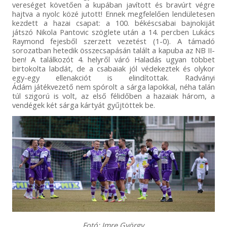
vereséget követően a kupában javított és bravúrt végre
hajtva a nyolc közé jutott! Ennek megfelelően lendületesen
kezdett a hazai csapat: a 100. békéscsabai bajnokiját
játszó Nikola Pantovic szöglete után a 14. percben Lukács
Raymond fejesből szerzett vezetést (1-0). A támadó
sorozatban hetedik összecsapásán talált a kapuba az NB II-
ben! A találkozót 4. helyről váró Haladás ugyan többet
birtokolta labdát, de a csabaiak jól védekeztek és olykor
egy-egy ellenakciót is elindítottak. Radványi
Ádám játékvezető nem spórolt a sárga lapokkal, néha talán
túl szigorú is volt, az első félidőben a hazaiak három, a
vendégek két sárga kártyát gyűjtöttek be.
Fotó: Imre György