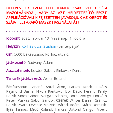
BELÉPÉS 18 ÉVEN FELÜLIEKNEK CSAK VÉDETTSÉGI
IGAZOLVÁNNYAL, VAGY AZ AZT HELYETTESÍTŐ EESZT
APPLIKÁCIÓVAL! KIFEJEZETTEN JAVASOLJUK AZ ORROT ÉS
SZÁJAT ELTAKARÓ MASZK HASZNÁLATÁT!
Időpont:
2022. február 13. (vasárnap) 14:00 óra
Helyszín:
Kórház utcai Stadion
(centerpálya)
Cím:
5600 Békéscsaba, Kórház utca 6.
Játékvezető:
Radványi Ádám
Asszisztensek:
Kovács Gábor, Sinkovicz Dániel
Tartalék játékvezető:
Veizer Roland
Békéscsaba:
Czinanó Antal Áron, Farkas Márk, Lukács
Raymond Barna, Nikola Pantovic, Bor Dávid Ferenc, Király
Patrik, Sipos Gábor, Varga Szabolcs, Bora György, Horváth
Péter, Puskás Gábor Sándor.
Cserék:
Winter Dániel, Gránicz
Patrik, Zvara Levente Mátyás, Váradi Ádám, Máris Dominik,
Ilyés Tamás, Mikló Roland, Farkas Botond Gergő, Albert