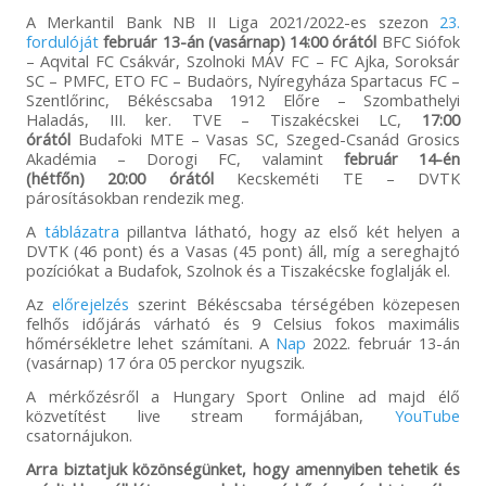
A Merkantil Bank NB II Liga 2021/2022-es szezon
23.
fordulóját
február 13-án (vasárnap) 14:00 órától
BFC Siófok
– Aqvital FC Csákvár, Szolnoki MÁV FC – FC Ajka, Soroksár
SC – PMFC, ETO FC – Budaörs, Nyíregyháza Spartacus FC –
Szentlőrinc, Békéscsaba 1912 Előre – Szombathelyi
Haladás, III. ker. TVE – Tiszakécskei LC,
17:00
órától
Budafoki MTE – Vasas SC, Szeged-Csanád Grosics
Akadémia – Dorogi FC, valamint
február 14-én
(hétfőn) 20:00 órától
Kecskeméti TE – DVTK
párosításokban rendezik meg.
A
táblázatra
pillantva látható, hogy az első két helyen a
DVTK (46 pont) és a Vasas (45 pont) áll, míg a sereghajtó
pozíciókat a Budafok, Szolnok és a Tiszakécske foglalják el.
Az
előrejelzés
szerint Békéscsaba térségében közepesen
felhős időjárás várható és 9 Celsius fokos maximális
hőmérsékletre lehet számítani. A
Nap
2022. február 13-án
(vasárnap) 17 óra 05 perckor nyugszik.
A mérkőzésről a Hungary Sport Online ad majd élő
közvetítést live stream formájában,
YouTube
csatornájukon.
Arra biztatjuk közönségünket, hogy amennyiben tehetik és