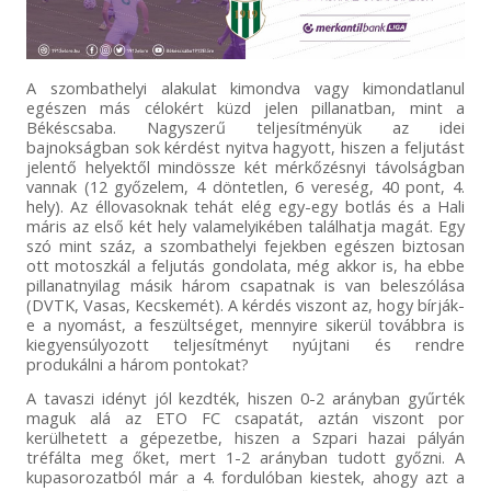
A szombathelyi alakulat kimondva vagy kimondatlanul
egészen más célokért küzd jelen pillanatban, mint a
Békéscsaba. Nagyszerű teljesítményük az idei
bajnokságban sok kérdést nyitva hagyott, hiszen a feljutást
jelentő helyektől mindössze két mérkőzésnyi távolságban
vannak (12 győzelem, 4 döntetlen, 6 vereség, 40 pont, 4.
hely). Az éllovasoknak tehát elég egy-egy botlás és a Hali
máris az első két hely valamelyikében találhatja magát. Egy
szó mint száz, a szombathelyi fejekben egészen biztosan
ott motoszkál a feljutás gondolata, még akkor is, ha ebbe
pillanatnyilag másik három csapatnak is van beleszólása
(DVTK, Vasas, Kecskemét). A kérdés viszont az, hogy bírják-
e a nyomást, a feszültséget, mennyire sikerül továbbra is
kiegyensúlyozott teljesítményt nyújtani és rendre
produkálni a három pontokat?
A tavaszi idényt jól kezdték, hiszen 0-2 arányban gyűrték
maguk alá az ETO FC csapatát, aztán viszont por
kerülhetett a gépezetbe, hiszen a Szpari hazai pályán
tréfálta meg őket, mert 1-2 arányban tudott győzni. A
kupasorozatból már a 4. fordulóban kiestek, ahogy azt a