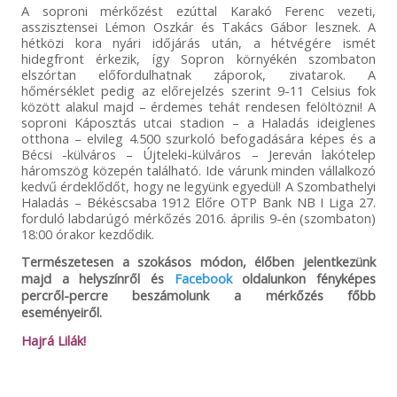
A soproni mérkőzést ezúttal Karakó Ferenc vezeti,
asszisztensei Lémon Oszkár és Takács Gábor lesznek. A
hétközi kora nyári időjárás után, a hétvégére ismét
hidegfront érkezik, így Sopron környékén szombaton
elszórtan előfordulhatnak záporok, zivatarok. A
hőmérséklet pedig az előrejelzés szerint 9-11 Celsius fok
között alakul majd – érdemes tehát rendesen felöltözni! A
soproni Káposztás utcai stadion – a Haladás ideiglenes
otthona – elvileg 4.500 szurkoló befogadására képes és a
Bécsi -külváros – Újteleki-külváros – Jereván lakótelep
háromszög közepén található. Ide várunk minden vállalkozó
kedvű érdeklődőt, hogy ne legyünk egyedül! A Szombathelyi
Haladás – Békéscsaba 1912 Előre OTP Bank NB I Liga 27.
forduló labdarúgó mérkőzés 2016. április 9-én (szombaton)
18:00 órakor kezdődik.
Természetesen a szokásos módon, élőben jelentkezünk
majd a helyszínről és
Facebook
oldalunkon fényképes
percről-percre beszámolunk a mérkőzés főbb
eseményeiről.
Hajrá Lilák!