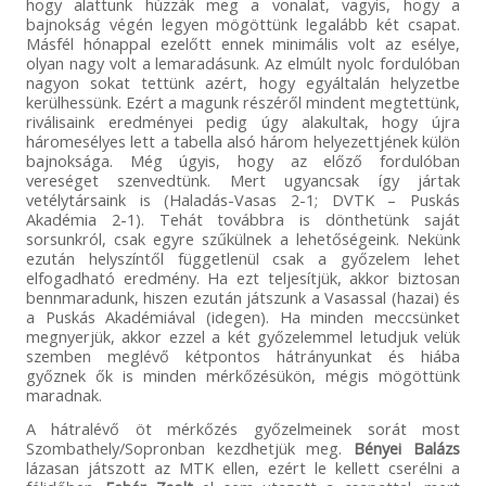
hogy alattunk húzzák meg a vonalat, vagyis, hogy a
bajnokság végén legyen mögöttünk legalább két csapat.
Másfél hónappal ezelőtt ennek minimális volt az esélye,
olyan nagy volt a lemaradásunk. Az elmúlt nyolc fordulóban
nagyon sokat tettünk azért, hogy egyáltalán helyzetbe
kerülhessünk. Ezért a magunk részéről mindent megtettünk,
riválisaink eredményei pedig úgy alakultak, hogy újra
háromesélyes lett a tabella alsó három helyezettjének külön
bajnoksága. Még úgyis, hogy az előző fordulóban
vereséget szenvedtünk. Mert ugyancsak így jártak
vetélytársaink is (Haladás-Vasas 2-1; DVTK – Puskás
Akadémia 2-1). Tehát továbbra is dönthetünk saját
sorsunkról, csak egyre szűkülnek a lehetőségeink. Nekünk
ezután helyszíntől függetlenül csak a győzelem lehet
elfogadható eredmény. Ha ezt teljesítjük, akkor biztosan
bennmaradunk, hiszen ezután játszunk a Vasassal (hazai) és
a Puskás Akadémiával (idegen). Ha minden meccsünket
megnyerjük, akkor ezzel a két győzelemmel letudjuk velük
szemben meglévő kétpontos hátrányunkat és hiába
győznek ők is minden mérkőzésükön, mégis mögöttünk
maradnak.
A hátralévő öt mérkőzés győzelmeinek sorát most
Szombathely/Sopronban kezdhetjük meg.
Bényei Balázs
lázasan játszott az MTK ellen, ezért le kellett cserélni a