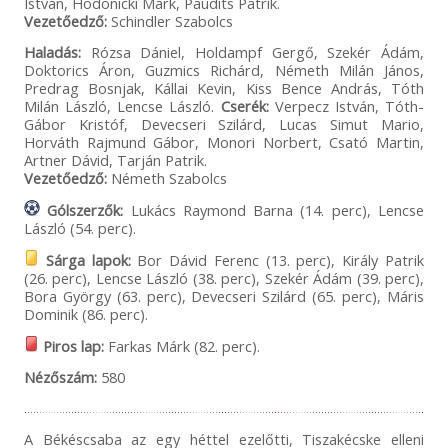
István, Hodonicki Márk, Paudits Patrik.
Vezetőedző:
Schindler Szabolcs
Haladás:
Rózsa Dániel, Holdampf Gergő, Szekér Ádám,
Doktorics Áron, Guzmics Richárd, Németh Milán János,
Predrag Bosnjak, Kállai Kevin, Kiss Bence András, Tóth
Milán László, Lencse László.
Cserék:
Verpecz István, Tóth-
Gábor Kristóf, Devecseri Szilárd, Lucas Simut Mario,
Horváth Rajmund Gábor, Monori Norbert, Csató Martin,
Artner Dávid, Tarján Patrik.
Vezetőedző:
Németh Szabolcs
Gólszerzők:
Lukács Raymond Barna (14. perc), Lencse
László (54. perc).
Sárga lapok:
Bor Dávid Ferenc (13. perc), Király Patrik
(26. perc), Lencse László (38. perc), Szekér Ádám (39. perc),
Bora György (63. perc), Devecseri Szilárd (65. perc), Máris
Dominik (86. perc).
Piros lap:
Farkas Márk (82. perc).
Nézőszám:
580
A Békéscsaba az egy héttel ezelőtti, Tiszakécske elleni