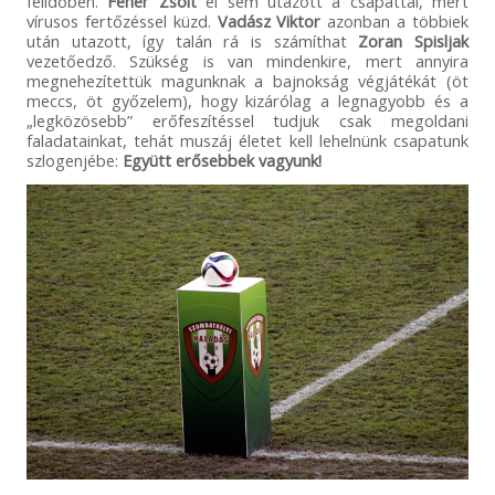
félidőben.
Fehér Zsolt
el sem utazott a csapattal, mert
vírusos fertőzéssel küzd.
Vadász Viktor
azonban a többiek
után utazott, így talán rá is számíthat
Zoran Spisljak
vezetőedző. Szükség is van mindenkire, mert annyira
megnehezítettük magunknak a bajnokság végjátékát (öt
meccs, öt győzelem), hogy kizárólag a legnagyobb és a
„legközösebb” erőfeszítéssel tudjuk csak megoldani
faladatainkat, tehát muszáj életet kell lehelnünk csapatunk
szlogenjébe:
Együtt erősebbek vagyunk!