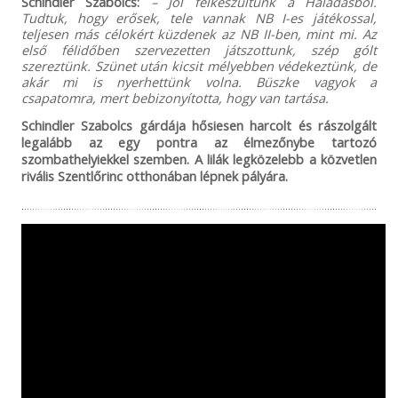
Schindler Szabolcs:
– Jól felkészültünk a Haladásból.
Tudtuk, hogy erősek, tele vannak NB I-es játékossal,
teljesen más célokért küzdenek az NB II-ben, mint mi. Az
első félidőben szervezetten játszottunk, szép gólt
szereztünk. Szünet után kicsit mélyebben védekeztünk, de
akár mi is nyerhettünk volna. Büszke vagyok a
csapatomra, mert bebizonyította, hogy van tartása.
Schindler Szabolcs gárdája hősiesen harcolt és rászolgált
legalább az egy pontra az élmezőnybe tartozó
szombathelyiekkel szemben. A lilák legközelebb a közvetlen
rivális Szentlőrinc otthonában lépnek pályára.