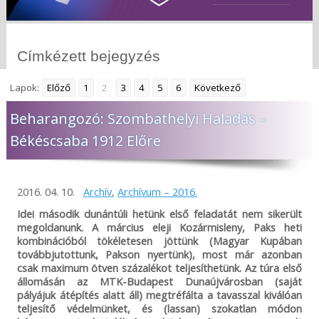
Címkézett bejegyzés
Lapok:
Előző
1
2
3
4
5
6
Következő
Beharangozó: Szombathelyi Haladás –
Békéscsaba 1912 Előre
2016. 04. 10.
Archív
,
Archívum – 2016.
Idei második dunántúli hetünk első feladatát nem sikerült
megoldanunk. A március eleji Kozármisleny, Paks heti
kombinációból tökéletesen jöttünk (Magyar Kupában
továbbjutottunk, Pakson nyertünk), most már azonban
csak maximum ötven százalékot teljesíthetünk. Az túra első
állomásán az MTK-Budapest Dunaújvárosban (saját
pályájuk átépítés alatt áll) megtréfálta a tavasszal kiválóan
teljesítő védelmünket, és (lassan) szokatlan módon