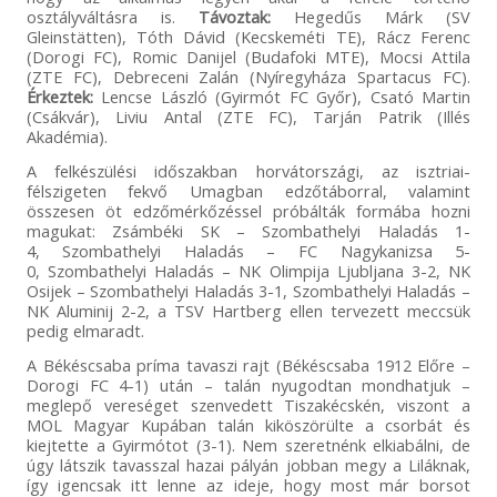
osztályváltásra is.
Távoztak:
Hegedűs Márk (SV
Gleinstätten), Tóth Dávid (Kecskeméti TE), Rácz Ferenc
(Dorogi FC), Romic Danijel (Budafoki MTE), Mocsi Attila
(ZTE FC), Debreceni Zalán (Nyíregyháza Spartacus FC).
Érkeztek:
Lencse László (Gyirmót FC Győr), Csató Martin
(Csákvár), Liviu Antal (ZTE FC), Tarján Patrik (Illés
Akadémia).
A felkészülési időszakban horvátországi, az isztriai-
félszigeten fekvő Umagban edzőtáborral, valamint
összesen öt edzőmérkőzéssel próbálták formába hozni
magukat: Zsámbéki SK – Szombathelyi Haladás 1-
4, Szombathelyi Haladás – FC Nagykanizsa 5-
0, Szombathelyi Haladás – NK Olimpija Ljubljana 3-2, NK
Osijek – Szombathelyi Haladás 3-1, Szombathelyi Haladás –
NK Aluminij 2-2, a TSV Hartberg ellen tervezett meccsük
pedig elmaradt.
A Békéscsaba príma tavaszi rajt (Békéscsaba 1912 Előre –
Dorogi FC 4-1) után – talán nyugodtan mondhatjuk –
meglepő vereséget szenvedett Tiszakécskén, viszont a
MOL Magyar Kupában talán kiköszörülte a csorbát és
kiejtette a Gyirmótot (3-1). Nem szeretnénk elkiabálni, de
úgy látszik tavasszal hazai pályán jobban megy a Liláknak,
így igencsak itt lenne az ideje, hogy most már borsot