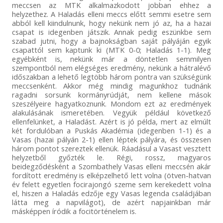
meccsen az MTK alkalmazkodott jobban ehhez a
helyzethez. A Haladás elleni meccs előtt semmi esetre sem
abból kell kiindulnunk, hogy nekünk nem jó az, ha a hazai
csapat is idegenben játszik. Annak pedig eszünkbe sem
szabad jutni, hogy a bajnokságban saját pályáján egyik
csapattól sem kaptunk ki (MTK 0-0; Haladás 1-1). Meg
egyébként is, nekünk már a döntetlen semmilyen
szempontból nem elégséges eredmény, nekünk a hátralévő
időszakban a lehető legtöbb három pontra van szükségünk
meccsenként. Akkor még mindig magunkhoz tudnánk
ragadni sorsunk kormányrúdját, nem kellene mások
szeszélyeire hagyatkoznunk. Mondom ezt az eredmények
alakulásának ismeretében. Vegyük például következő
ellenfelünket, a Haladást. Azért is jó példa, mert az elmúlt
két fordulóban a Puskás Akadémia (idegenben 1-1) és a
Vasas (hazai pályán 2-1) ellen léptek pályára, és összesen
három pontot szereztek ellenük. Ráadásul a Vasast vesztett
helyzetből győzték le. Régi, rossz, magyaros
beidegződésként a Szombathely Vasas elleni meccsén akár
fordított eredmény is elképzelhető lett volna (ötven-hatvan
év felett egyetlen focirajongó szeme sem kerekedett volna
el, hiszen a Haladás edzője egy Vasas legenda családjában
látta meg a napvilágot), de azért napjainkban már
másképpen íródik a focitörténelem is.