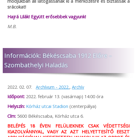
módjukban áll látogassanak ki a mérkőzésre és biztassák a
srácokat!
Hajrá Lilák! Együtt erősebbek vagyunk!
M.B.
Információk: Békéscsaba 1912 Előre –
Szombathelyi Haladás
2022. 02. 07.
Archívum - 2022.
,
Archív
Időpont:
2022. február 13. (vasárnap) 14:00 óra
Helyszín:
Kórház utcai Stadion
(centerpálya)
Cím:
5600 Békéscsaba, Kórház utca 6.
BELÉPÉS 18 ÉVEN FELÜLIEKNEK CSAK VÉDETTSÉGI
IGAZOLVÁNNYAL, VAGY AZ AZT HELYETTESÍTŐ EESZT