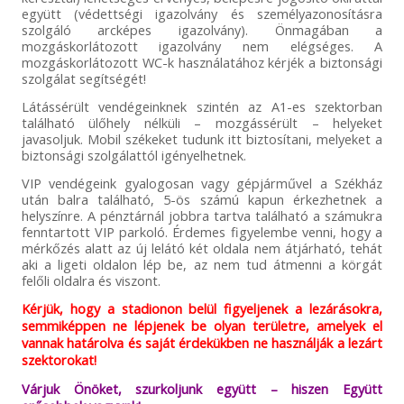
együtt (védettségi igazolvány és személyazonosításra
szolgáló arcképes igazolvány). Önmagában a
mozgáskorlátozott igazolvány nem elégséges. A
mozgáskorlátozott WC-k használatához kérjék a biztonsági
szolgálat segítségét!
Látássérült vendégeinknek szintén az A1-es szektorban
található ülőhely nélküli – mozgássérült – helyeket
javasoljuk. Mobil székeket tudunk itt biztosítani, melyeket a
biztonsági szolgálattól igényelhetnek.
VIP vendégeink gyalogosan vagy gépjárművel a Székház
után balra található, 5-ös számú kapun érkezhetnek a
helyszínre. A pénztárnál jobbra tartva található a számukra
fenntartott VIP parkoló. Érdemes figyelembe venni, hogy a
mérkőzés alatt az új lelátó két oldala nem átjárható, tehát
aki a ligeti oldalon lép be, az nem tud átmenni a körgát
felőli oldalra és viszont.
Kérjük, hogy a stadionon belül figyeljenek a lezárásokra,
semmiképpen ne lépjenek be olyan területre, amelyek el
vannak határolva és saját érdekükben ne használják a lezárt
szektorokat!
Várjuk Önöket, szurkoljunk együtt – hiszen Együtt