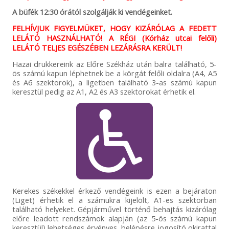
A büfék 12:30 órától szolgálják ki vendégeinket.
FELHÍVJUK FIGYELMÜKET, HOGY KIZÁRÓLAG A FEDETT
LELÁTÓ HASZNÁLHATÓ! A RÉGI (Kórház utcai felőli)
LELÁTÓ TELJES EGÉSZÉBEN LEZÁRÁSRA KERÜLT!
Hazai drukkereink az Előre Székház után balra található, 5-
ös számú kapun léphetnek be a körgát felőli oldalra (A4, A5
és A6 szektorok), a ligetben található 3-as számú kapun
keresztül pedig az A1, A2 és A3 szektorokat érhetik el.
Kerekes székekkel érkező vendégeink is ezen a bejáraton
(Liget) érhetik el a számukra kijelölt, A1-es szektorban
található helyeket. Gépjárművel történő behajtás kizárólag
előre leadott rendszámok alapján (az 5-ös számú kapun
keresztül) lehetséges érvényes, belépésre jogosító okirattal