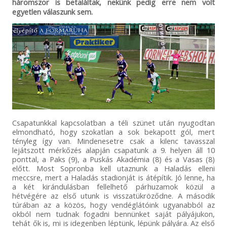
háromszor is betaláltak, nekünk pedig erre nem volt
egyetlen válaszunk sem.
Csapatunkkal kapcsolatban a téli szünet után nyugodtan
elmondható, hogy szokatlan a sok bekapott gól, mert
tényleg így van. Mindenesetre csak a kilenc tavasszal
lejátszott mérkőzés alapján csapatunk a 9. helyen áll 10
ponttal, a Paks (9), a Puskás Akadémia (8) és a Vasas (8)
előtt. Most Sopronba kell utaznunk a Haladás elleni
meccsre, mert a Haladás stadionját is átépítik. Jó lenne, ha
a két kirándulásban fellelhető párhuzamok közül a
hétvégére az első utunk is visszatükröződne. A második
túrában az a közös, hogy vendéglátóink ugyanabból az
okból nem tudnak fogadni bennünket saját pályájukon,
tehát ők is, mi is idegenben léptünk, lépünk pályára. Az első