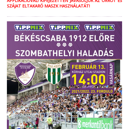
APPLIKÁCIÓVAL! KIFEJEZETTEN JAVASOLJUK AZ ORROT ÉS
SZÁJAT ELTAKARÓ MASZK HASZNÁLATÁT!