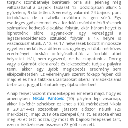
törjünk szombathelyi barátaink orra alá! Jelenleg még
változatlanul a bajnoki táblázat 13. pozíciójában állunk 5
győzelem, 9 döntetlen, 8 vereség, valamint 24 bajnoki pont
birtokában, de a tabella továbbra is igen sűrű. Egy
esetleges győzelemmel és a forduló további mérkőzéseinek
számunkra kedvező alakulása folytán, akár három helyet is
léphetnénk előre, ugyanakkor egy vereséggel a
legszerencsétlenebb szituáció folytán a 17. helyre is
visszacsúszhatunk. A 12. és 17. helyezések között mindössze
egyetlen mérkőzés a differencia, úgyhogy a többi mérkőzés
eredményei jócskán befolyásolhatják a forduló utáni
helyzetet. Hát, nem egyszerű, de ha csapatunk a Dorog
vagy a Gyirmót elleni arcát és lelkesedését tudja a pályára
tenni, akkor egy újabb meglepetés eredmény sem
elképzelhetetlen! Ez véleményünk szerint főképp fejben dől
majd el és ha a taktikai utasításokat sikerül maradéktalanul
betartani, joggal bízhatunk egy újabb sikerben!
A nap fényét viszont mindenképpen emelheti majd, hogy és
amennyiben
Nikola Pantovic
(10) pályára lép vasárnap,
akkor lila-fehér színekben ez lehet a 100. mérkőzése! Nikola
a 2013/14-es szezonban játszott először nálunk (29
mérkőzést), majd 2019 óta szerepel újra itt, és azóta ehhez
még 70-et tett hozzá, így most 99 bajnoki fellépésnél tart,
ezen mérkőzéseken összesen 23 gólt szerzett.