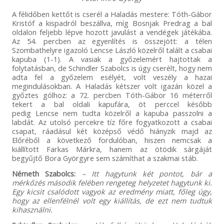
A félidőben kettőt is cserél a Haladás mestere: Tóth-Gábor
Kristóf a kispadról beszállva, míg Bosnjak Predrag a bal
oldalon feljebb lépve hozott javulást a vendégek játékába.
Az 54. percben az egyenlítés is összejött: a télen
Szombathelyre igazoló Lencse László közelről talált a csabai
kapuba (1-1). A vasiak a győzelemért hajtottak a
folytatásban, de Schindler Szabolcs is úgy cserélt, hogy nem
adta fel a győzelem esélyét, volt veszély a hazai
megindulásokban. A Haladás kétszer volt igazán közel a
győztes gólhoz: a 72. percben Tóth-Gábor 16 méterről
tekert a bal oldali kapufára, öt perccel később
pedig Lencse nem tudta közelről a kapuba passzolni a
labdát. Az utolsó percekre tíz főre fogyatkozott a csabai
csapat, ráadásul két középső védő hiányzik majd az
Előréből a következő fordulóban, hiszen nemcsak a
kiállított Farkas Márkra, hanem az ötödik sárgáját
begyűjtő Bora Györgyre sem számíthat a szakmai stáb.
Németh Szabolcs:
– Itt hagytunk két pontot, bár a
mérkőzés második felében rengeteg helyzetet hagytunk ki.
Egy kicsit csalódott vagyok az eredmény miatt, főleg úgy,
hogy az ellenfélnél volt egy kiállítás, de ezt nem tudtuk
kihasználni.