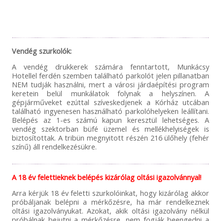
Vendég szurkolók:
A vendég drukkerek számára fenntartott, Munkácsy
Hotellel ferdén szemben található parkolót jelen pillanatban
NEM tudják használni, mert a városi járdaépítési program
keretein belül munkálatok folynak a helyszínen. A
gépjárműveket ezúttal szíveskedjenek a Kórház utcában
található ingyenesen használható parkolóhelyeken leállítani.
Belépés az 1-es számú kapun keresztül lehetséges. A
vendég szektorban büfé üzemel és mellékhelyiségek is
biztosítottak. A tribün megnyitott részén 216 ülőhely (fehér
színű) áll rendelkezésükre.
A 18 év felettieknek belépés kizárólag oltási igazolvánnyal!
Arra kérjük 18 év feletti szurkolóinkat, hogy kizárólag akkor
próbáljanak belépni a mérkőzésre, ha már rendelkeznek
oltási igazolványukat. Azokat, akik oltási igazolvány nélkül
próbálnak bejutni a mérkőzésre, nem fogják beengedni a