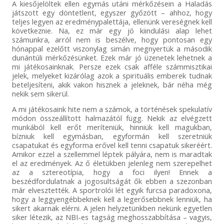
A kiesőjelöltek ellen egymás utáni mérkőzésein a Haladás
játszott egy döntetlent, egyszer győzött – ahhoz, hogy
teljes legyen az eredménypalettája, ellenünk vereségnek kell
következnie. Na, ez már egy jó kiindulási alap lehet
számunkra, arról nem is beszélve, hogy pontosan egy
hónappal ezelőtt viszonylag simán megnyertük a második
dunántúli mérkőzésünket. Ezek már jó üzenetek lehetnek a
mi játékosainknak. Persze ezek csak afféle számmisztikai
jelek, melyeket kizárólag azok a spirituális emberek tudnak
beteljesíteni, akik vakon hisznek a jeleknek, bár néha még
nekik sem sikerül.
A mi játékosaink hite nem a számok, a történések spekulatív
módon összeállított halmazától függ. Nekik az elvégzett
munkából kell erőt meríteniük, hinniük kell magukban,
bízniuk kell egymásban, egyformán kell szeretniük
csapatukat és egyforma erővel kell tenni csapatuk sikeréért.
Amikor ezzel a szellemmel léptek pályára, nem is maradtak
el az eredmények. Az ő életükben jelenleg nem szerepelhet
az a sztereotípia, hogy a foci ilyen! Ennek a
beszédfordulatnak a jogosultságát ők ebben a szezonban
már elvesztették. A sportrolói lét egyik furcsa paradoxona,
hogy a leggyengébbeknek kell a legerősebbnek lenniük, ha
sikert akarnak elérni. A jelen helyzetünkben nekünk egyetlen
siker létezik, az NBI-es tagság meghosszabbítása – vagyis,