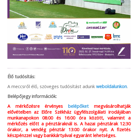
Élő tudósítás:
A meccsről élő, szöveges tudósítást adunk
weboldalunkon
.
Belépőjegy információk:
A mérkőzésre érvényes
belépőket
megvásárolhatják
elővételben az Előre Székház ügyfélszolgálati irodájában
munkanapokon 08:00 és 16:00 óra között, valamint a
mérkőzés előtt a pénztáraknál is. A hazai pénztárak 12:30
órakor, a vendég pénztár 13:00 órakor nyit. A fizetés
készpénzzel vagy bankkártyával egyaránt lehetséges.