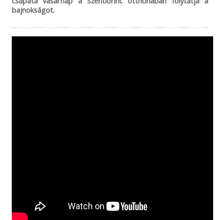
csapata vasárnap a Szentlőrinc otthonában folytatja a
bajnokságot.