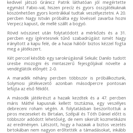
kedvvel játszó Gránicz Patrik láthatóan jól megértette
egymást Fabio-val, hiszen precíz és gyors összjátékuknak
köszönhetően gyors kontrákkal tudtak veszélyeztetni. A 20.
percben Nagy István próbálta egy lövéssel zavarba hozni
Verpecz kapust, de mellé szállt a bogyó.
Rövid ivószünet után folytatódott a mérkőzés és a 31.
percben egy ígéretesnek tűnő szabadrúgást ismét Nagy
irányított a kapu felé, de a hazai hálóőr biztos kézzel fogta
meg a játékszert.
Két perccel később egy sarokrúgásnál Sekulic Danilo tudott
üresbe mozogni és mintaszerű fejesgóljával növelte a
vendéglátók előnyét: 2-0.
A maradék néhány percben többször is próbálkoztunk,
Solymosi játékvezető azonban másodpercre pontosan
lefújta az első félidőt.
A második játékrészt a hazaik kezdtek és a 47. percben
máris Máthé kapusnak kellett tisztáznia, egy veszélyes
debreceni roham végén. A folytatásban beszorítottuk a
piros mezeseket és Birtalan, Szélpál és Tóth Dániel előtt is
többször adódott lehetőség, de nem sikerült kozmetikázni
az eredményen. Látszott, hogy a hazaiak a biztos vezetés
birtokában nem nagyon erőltették a támadásokat, inkább