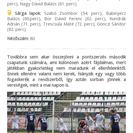
perc), Nagy Dávid Balázs (61. perc).
Sárga lapok:
Szabó Zsombor (54. perc), Babinyecz
Balázs (60.perc), Bor Dávid Ferenc (62. perc), Kundrák
Adrián (71. perc), Trescsula Máté (72. perc), Gönczi Sándor
(82. perc).
Nézőszám:
80
Továbbra sem akar összejönni a pontszerzés második
csapatunk számára, ami különösen azért fájdalmas, mert
játékban gyakorlatilag nem maradunk el ellenfeleinktől.
Ennek ellenére valami nem kerek, hiányzik egy vagy több
fogaskerék a rendszerből, így aztán sorban jönnek a
vereségek, mint a mai napon is.