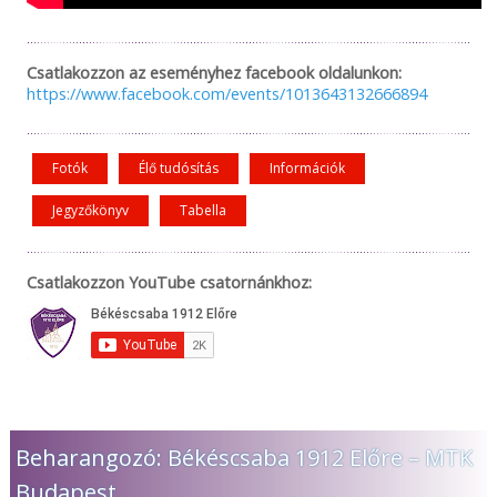
Csatlakozzon az eseményhez facebook oldalunkon:
https://www.facebook.com/events/1013643132666894
Fotók
Élő tudósítás
Információk
Jegyzőkönyv
Tabella
Csatlakozzon YouTube csatornánkhoz:
Beharangozó: Békéscsaba 1912 Előre – MTK
Budapest