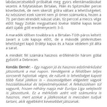
labdaszerzésekből próbáltak meg gyors ellentámadásokat
vezetni. A folytatásban Birtalan, Pilán és Spitzmüller percei
következtek, de nem sikerült gólra váltani a lehetőségeket.
Az ivószünet ezek szerint nem jó ómen számunkra, hiszen a
73. percben elrendelt ivászat után, tíz perccel a meccs vége
előtt Nagy Zoltán megpattanó lövése Máthé kapus kezei
alatt újabb gólt eredményezett: 3-0.
A maradék időben továbbra is a Birtalan-Tóth páros keltett
zavart a Loki kapuja előtt, de a második játékrészben
lehetőséget kapó Erdélyi kapus és a hazai védelem jól állta
a sarat.
A mindkét fél számára hasznos erőfelmérőn három góllal
győzött a Debrecen.
Kondás Elemér:
– Egy nagyon jó és hasznos edzőmérkőzést
játszottunk a mai napon. Vendégeink a félidőben teljes
sorcserét hajtottak végre, de nálunk is lehetőséget kapott
több fiatal játékos is – összességében elégedett vagyok
hozzáállásukkal és teljesítményükkel. A felkészülésen túl
vagyunk, hiszen néhány napja már Európa Liga selejtezőt
is játszottunk. Ez a mérkőzés azért volt számunkra is
hasznos, mert azokat a játékosokat is meccsben tudjuk
tartani, akik egyébként kevesebbet játszanak.