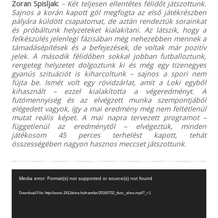
Zoran Spisljak:
– Két teljesen ellentétes félidőt játszottunk.
Sajnos a korán kapott gól megfogta az első játékrészben
pályára küldött csapatomat, de aztán rendeztük sorainkat
és próbáltunk helyzeteket kialakítani. Az látszik, hogy a
felkészülés jelenlegi fázisában még nehezebben mennek a
támadásépítések és a befejezések, de voltak már pozitív
jelek. A második félidőben sokkal jobban futballoztunk,
rengeteg helyzetet dolgoztunk ki és még egy tizenegyes
gyanús szituációt is kiharcoltunk – sajnos a spori nem
fújta be. Ismét volt egy rövidzárlat, amit a Loki egyből
kihasznált – ezzel kialakította a végeredményt. A
futómennyiség és az elvégzett munka szempontjából
elégedett vagyok, így a mai eredmény még nem feltétlenül
mutat reális képet. A mai napra tervezett programot –
függetlenül az eredménytől – elvégeztük, minden
játékosom 45 perces terhelést kapott, tehát
összességében nagyon hasznos meccset játszottunk.
Videólejátszó
Media error: Format(s) not supported or source(s) not found
Download File: http://www.1912elore.hu/transfer/20160702_dvsc_elore.mp4?_=1