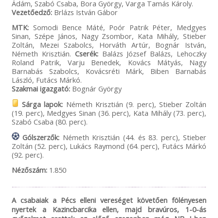
Ádám, Szabó Csaba, Bora György, Varga Tamás Károly.
Vezetőedző:
Brlázs István Gábor
MTK:
Somodi Bence Máté, Poór Patrik Péter, Medgyes
Sinan, Szépe János, Nagy Zsombor, Kata Mihály, Stieber
Zoltán, Mezei Szabolcs, Horváth Artúr, Bognár István,
Németh Krisztián.
Cserék:
Balázs József Balázs, Lehoczky
Roland Patrik, Varju Benedek, Kovács Mátyás, Nagy
Barnabás Szabolcs, Kovácsréti Márk, Biben Barnabás
László, Futács Márkó.
Szakmai igazgató:
Bognár György
Sárga lapok:
Németh Krisztián (9. perc), Stieber Zoltán
(19. perc), Medgyes Sinan (36. perc), Kata Mihály (73. perc),
Szabó Csaba (80. perc).
Gólszerzők:
Németh Krisztián (44. és 83. perc), Stieber
Zoltán (52. perc), Lukács Raymond (64. perc), Futács Márkó
(92. perc).
Nézőszám:
1.850
A csabaiak a Pécs elleni vereséget követően fölényesen
nyertek a Kazincbarcika ellen, majd bravúros, 1-0-ás