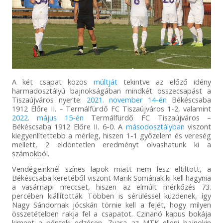
A két csapat közös
múltját
tekintve az előző idény
harmadosztályú bajnokságában mindkét összecsapást a
Tiszaújváros nyerte:
2021. november 14-én
Békéscsaba
1912 Előre II. – Termálfürdő FC Tiszaújváros 1-2, valamint
2022. május 15-én
Termálfürdő FC Tiszaújváros –
Békéscsaba 1912 Előre II. 6-0. A
másodosztályban
viszont
kiegyenlítettebb a mérleg, hiszen 1-1 győzelem és vereség
mellett, 2 eldöntetlen eredményt olvashatunk ki a
számokból.
Vendégeinknél színes lapok miatt nem lesz eltiltott, a
Békéscsaba keretéből viszont Marik Somának ki kell hagynia
a vasárnapi meccset, hiszen az elmúlt mérkőzés 73.
percében kiállították. Többen is sérüléssel küzdenek, így
Nagy Sándornak jócskán törnie kell a fejét, hogy milyen
összetételben rakja fel a csapatot. Czinanó kapus bokája
kiment a pénteki edzésen, Zvara az MTK elleni bajnokin