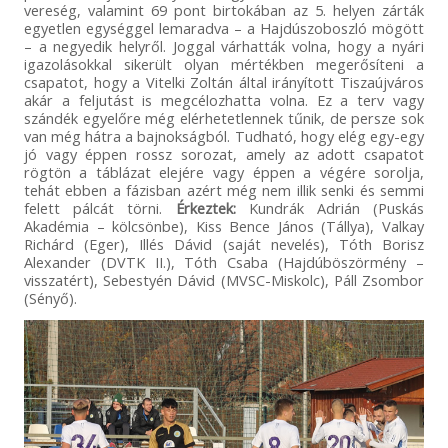
vereség, valamint 69 pont birtokában az 5. helyen zárták
egyetlen egységgel lemaradva – a Hajdúszoboszló mögött
– a negyedik helyről. Joggal várhatták volna, hogy a nyári
igazolásokkal sikerült olyan mértékben megerősíteni a
csapatot, hogy a Vitelki Zoltán által irányított Tiszaújváros
akár a feljutást is megcélozhatta volna. Ez a terv vagy
szándék egyelőre még elérhetetlennek tűnik, de persze sok
van még hátra a bajnokságból. Tudható, hogy elég egy-egy
jó vagy éppen rossz sorozat, amely az adott csapatot
rögtön a táblázat elejére vagy éppen a végére sorolja,
tehát ebben a fázisban azért még nem illik senki és semmi
felett pálcát törni.
Érkeztek:
Kundrák Adrián (Puskás
Akadémia – kölcsönbe), Kiss Bence János (Tállya), Valkay
Richárd (Eger), Illés Dávid (saját nevelés), Tóth Borisz
Alexander (DVTK II.), Tóth Csaba (Hajdúböszörmény –
visszatért), Sebestyén Dávid (MVSC-Miskolc), Páll Zsombor
(Sényő).