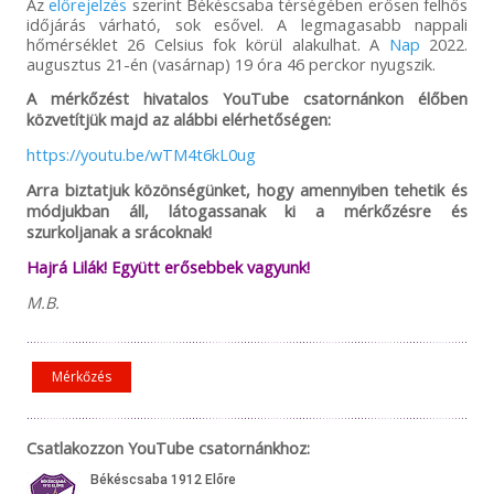
Az
előrejelzés
szerint Békéscsaba térségében erősen felhős
időjárás várható, sok esővel. A legmagasabb nappali
hőmérséklet 26 Celsius fok körül alakulhat. A
Nap
2022.
augusztus 21-én (vasárnap) 19 óra 46 perckor nyugszik.
A mérkőzést hivatalos YouTube csatornánkon élőben
közvetítjük majd az alábbi elérhetőségen:
https://youtu.be/wTM4t6kL0ug
Arra biztatjuk közönségünket, hogy amennyiben tehetik és
módjukban áll, látogassanak ki a mérkőzésre és
szurkoljanak a srácoknak!
Hajrá Lilák! Együtt erősebbek vagyunk!
M.B.
Mérkőzés
Csatlakozzon YouTube csatornánkhoz: