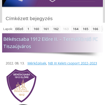
Címkézett bejegyzés
Lapok:
Előző
1
160
161
162
163
164
165
166
3
Békéscsaba 1912 Előre II. – Termálfürdő FC
Tiszaújváros
2022. 08. 13.
Mérkőzések
,
NB III Keleti csoport 2022-2023