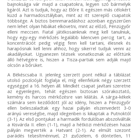
bajnoksága vár majd a csapatokra, legyen szó bármelyik
ligáról. Azt is tudjuk, hogy az Előre II. egészen más célokért
küzd a harmadosztályban, mint az itt szereplő csapatok
többsége. A biztos bennmaradáshoz azonban egyszerűen
nem lehet olyan hibákat elkövetni, mint az előző, Pénzügyőr
elleni meccsen. Fiatal játékosainknak meg kell tanulniuk,
hogy egy-egy mérkőzés legalább kilencven percig tart, a
koncentrációt pedig végig fenn kell tartani, élesnek és
harapósnak kell lenni ahhoz, hogy sikerrel tudjuk venni az
akadályokat. Ugyanezen tézisek vonatkoznak az előttünk
álló hétvégére is, hiszen a Tisza-partiak sem adják majd
olcsón a bőrüket.
A Békéscsaba II. jelenleg szerzett pont nélkül a táblázat
utolsó pozícióját foglalja el, míg ellenfelünk négy szerzett
egységgel a 16. helyen áll. Mindkét csapat javítani szeretne
az egyenlegen, tehát egészen biztosan szórakoztató,
kemény és harcos mérkőzésre van kilátás. A sárga-kékek
számára sem kezdődött jól az idény, hiszen a Pénzügyőr
ellen beleszaladtak egy hazai pályán elszenvedett 3-0
arányú vereségbe, majd idegenben is kikaptak a Putnoktól
(3-1). Az első pontjukat a harmadik fordulóban abszolválták
a Kisvárda II. ellen (1-1), majd a hétközi mérkőzésen hazai
pályán megverték a Hatvant (2-1). Az elmúlt szezont
parádés teljesítménnyel, 21 győzelem, 6 döntetlen, 11