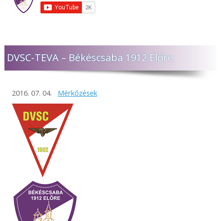
DVSC-TEVA – Békéscsaba 1912 Előre
2016. 07. 04.
Mérkőzések