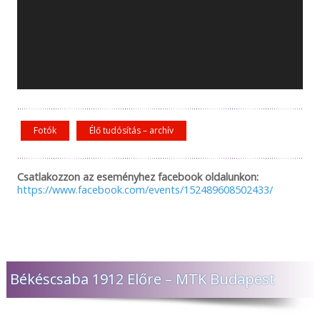
Fotók
Élő tudósítás – archív
Csatlakozzon az eseményhez facebook oldalunkon:
https://www.facebook.com/events/152489608502433/
Békéscsaba 1912 Előre – MTK Budapest