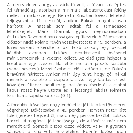
A meccs elején ahogy az várható volt, a fővárosiak léptek
fel támadólag, azonban a minimális labdabirtoklási fölény
mellett mindössze egy Németh Krisztián-lövést lehetett
feljegyezni a 11. percből, amikor Bukrán magabiztosan
hárított. A hazaiak sem adták fel a támadások
lehetőségét, Máris Dominik gyors megindulásaiban
és Lukács Raymond harcosságára építkeztek. A Békéscsaba
először Mikló Roland révén veszélyeztetett a 19. percben, a
lövés viszont elkerülte a bal felső sarkot, egy perccel
később azonban Lukács beadásszerű lövésénél
már Somodinak is védenie kellett. Az első igazi helyzet a
korábban egy szezont lila-fehér mezben játszó, korábbi
csabai nevelésű Mezei Szabolcs előtt adódott, de Bukrán
bravúrral hárított. Amikor már úgy tűnt, hogy gól nélkül
mennek a szünetre a csapatok, akkor egy labdaszerzést
követően Stieber indult meg, bal lábas kísérletét a csabai
kapus rossz helyre ütötte és a lecsorgó labdát Németh
Krisztián a kapuba kotorta (0-1).
A fordulást követően nagy lendülettel jött ki a kettős cserét
végrehajtó Békéscsaba: a 46. percben Horváth Péter lőtt
fölé ígéretes helyzetből, majd négy perccel később Lukács
harcolt ki magának jó lehetőséget, de a lövésre már nem
maradt erő, Somodi biztos kézzel védett. Az MTK gyorsan
válaszolt a kihagyott helyzetekre: Bognár lövése után