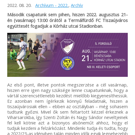
2022. 08. 20.
Archívum - 2022.
,
Archív
Második csapatunk sem pihen, hiszen 2022. augusztus 21-
én (vasárnap) 13:00 órától a Termálfürdő FC Tiszaújváros
együttesét fogadjuk a Kórház utcai Stadionban.
Az első pont, illetve pontok megszerzése a cél vasárnap,
hiszen erre igen nagy szüksége lenne csapatunknak, hogy a
vártál szerencsétlenebb kezdést mielőbb kiegyenesíthessük.
Ez azonban nem ígérkezik könnyű feladatnak, hiszen a
tiszaújvárosiak ellen – ebben az osztályban – még sohasem
tudtunk győzni. Mivel ők sem feltartott kézzel érkeznek a
Viharsarokba, így Szenti Zoltán és Nagy Sándor neveltjeinek
fel kell kötnie azt a bizonyos alsóneműt ahhoz, hogy el
tudjuk kezdeni a felzárkózást. Mindenki tudja és tudta, hogy
a 2022/23-as idényben talán minden idők egyik legnehezebb