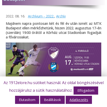
2022. 08. 16.
Archívum - 2022.
,
Archív
Majdnem napra pontosan két és fél év után ismét az MTK
Budapest ellen mérkőzhetünk, hiszen 2022. augusztus 17-én
(szerdán) 19:00 órától a Kórház utcai Stadionban fogadjuk
a fővárosiakat.
Az 1912elore.hu sütiket használ. Az oldal böngészésével
Az aktuális bajnokság negyedik fordulójában a harmadik
másodosztályú újonc következik a sorban, hiszen a
hozzájárulsz a sütik használatához.
Elfogadom
Kazincbarcika és a Gyirmót után, az MTK Budapest is az
NB2-ben kezdhette meg az idényt. Az előző két szezont az
Elutasítom
Beállítások
Adatkezelés
első osztályban töltötték, tehát gyirmóti ellenfelünkhöz
hasonlóan az élcsapatokhoz tartoznak a jelenlegi