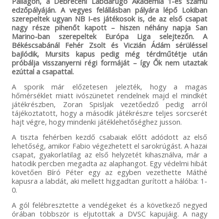
Pallagon, a Debreceni Labdarúgó Akadémia 1-es számú
edzőpályáján. A vegyes felállásban pályára lépő Lokiban
szerepeltek ugyan NB I-es játékosok is, de az első csapat
nagy része pihenőt kapott – hiszen néhány napja San
Marino-ban szerepeltek Európa Liga selejtezőn. A
Békéscsabánál Fehér Zsolt és Viczián Ádám sérüléssel
bajlódik, Mursits kapus pedig még térdműtétje után
próbálja visszanyerni régi formáját – így Ők nem utaztak
ezúttal a csapattal.
A sporik már előzetesen jelezték, hogy a magas
hőmérséklet miatt ivószünetet rendelnek majd el mindkét
játékrészben, Zoran Spisljak vezetőedző pedig arról
tájékoztatott, hogy a második játékrészre teljes sorcserét
hajt végre, hogy mindenki játéklehetőséghez jusson.
A tiszta fehérben kezdő csabaiak előtt adódott az első
lehetőség, amikor Fabio végezhetett el sarokrúgást. A hazai
csapat, gyakorlatilag az első helyzetét kihasználva, már a
hatodik percben megadta az alaphangot. Egy védelmi hibát
követően Bíró Péter egy az egyben vezethette Máthé
kapusra a labdát, aki mellett higgadtan gurított a hálóba: 1-
0.
A gól felébresztette a vendégeket és a következő negyed
órában többször is eljutottak a DVSC kapujáig. A nagy