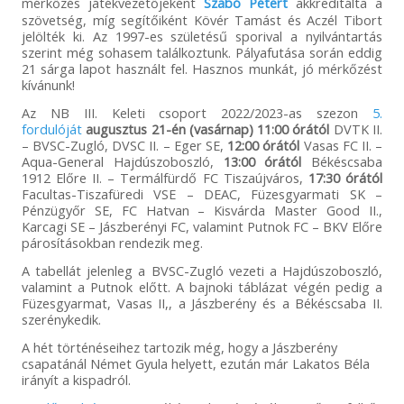
mérkőzés játékvezetőjeként
Szabó Pétert
akkreditálta a
szövetség, míg segítőiként Kövér Tamást és Aczél Tibort
jelölték ki. Az 1997-es születésű sporival a nyilvántartás
szerint még sohasem találkoztunk. Pályafutása során eddig
21 sárga lapot használt fel. Hasznos munkát, jó mérkőzést
kívánunk!
Az NB III. Keleti csoport 2022/2023-as szezon
5.
fordulóját
augusztus 21-én (vasárnap) 11:00 órától
DVTK II.
– BVSC-Zugló, DVSC II. – Eger SE,
12:00 órától
Vasas FC II. –
Aqua-General Hajdúszoboszló,
13:00 órától
Békéscsaba
1912 Előre II. – Termálfürdő FC Tiszaújváros,
17:30 órától
Facultas-Tiszafüredi VSE – DEAC, Füzesgyarmati SK –
Pénzügyőr SE, FC Hatvan – Kisvárda Master Good II.,
Karcagi SE – Jászberényi FC, valamint Putnok FC – BKV Előre
párosításokban rendezik meg.
A tabellát jelenleg a BVSC-Zugló vezeti a Hajdúszoboszló,
valamint a Putnok előtt. A bajnoki táblázat végén pedig a
Füzesgyarmat, Vasas II,, a Jászberény és a Békéscsaba II.
szerénykedik.
A hét történéseihez tartozik még, hogy a Jászberény
csapatánál Német Gyula helyett, ezután már Lakatos Béla
irányít a kispadról.