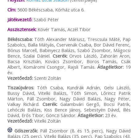
Cím:
5600 Békéscsaba, Kórház utca 6.
Játékvezető:
Szabó Péter
Asszisztensek:
Kövér Tamás, Aczél Tibor
Békéscsaba:
Tóth Alexander Máriusz, Trescsula Máté, Pap
Szabolcs, Balla Mátyás, Cservenák Csaba, Bor Dávid Ferenc,
Bónus Marcell, Babinyecz Balázs, Szabó Zsombor, Mágocsi
Bence, Szalai Dániel.
Cserék:
Orvos László, Zahorán Áron,
Bacsa Krisztián, Kovács Zsombor, Boros Tamás, Csák
Albert, Komáromi Csongor, Rajsli Tamás.
Átlagéletkor:
19
év.
Vezetőedző:
Szenti Zoltán
Tiszaújváros:
Tóth Csaba, Kundrák Adrián, Gelsi László,
Bussy Dávid, Vitelki Balázs, Tóth Simon, Lőrincz Patrik
Márton, Páll Zsombor, Nagy Dávid Balázs, Nagy Péter,
Valkay Richárd.
Cserék:
Galambvári Gergő, Bocsi Patrik,
Lehóczki Balázs, Kiss Bence János, Sebestyén Dávid, Illés
Dávid, Erős Tibor, Gönczi Sándor.
Átlagéletkor:
23 év.
Vezetőedző:
Vitelki Zoltán
Gólszerzők:
Páll Zsombor (8. és 15. perc), Nagy Dávid
Balázs (25. perc). Vitelki Balázs (35. perc), Pap Szabolcs (43.