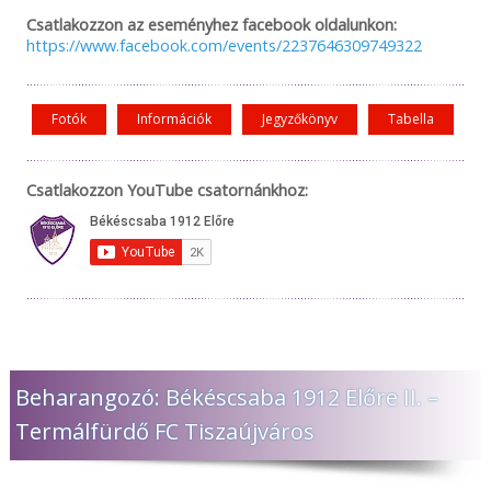
Csatlakozzon az eseményhez facebook oldalunkon:
https://www.facebook.com/events/2237646309749322
Fotók
Információk
Jegyzőkönyv
Tabella
Csatlakozzon YouTube csatornánkhoz:
Beharangozó: Békéscsaba 1912 Előre II. –
Termálfürdő FC Tiszaújváros