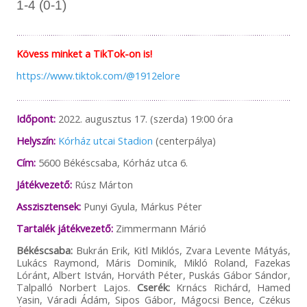
1-4 (0-1)
Kövess minket a TikTok-on is!
https://www.tiktok.com/@1912elore
Időpont:
2022. augusztus 17. (szerda) 19:00 óra
Helyszín:
Kórház utcai Stadion
(centerpálya)
Cím:
5600 Békéscsaba, Kórház utca 6.
Játékvezető:
Rúsz Márton
Asszisztensek:
Punyi Gyula, Márkus Péter
Tartalék játékvezető:
Zimmermann Márió
Békéscsaba:
Bukrán Erik, Kitl Miklós, Zvara Levente Mátyás,
Lukács Raymond, Máris Dominik, Mikló Roland, Fazekas
Lóránt, Albert István, Horváth Péter, Puskás Gábor Sándor,
Talpalló Norbert Lajos.
Cserék:
Krnács Richárd, Hamed
Yasin, Váradi Ádám, Sipos Gábor, Mágocsi Bence, Czékus