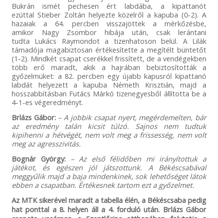
Bukrán ismét pechesen ért labdába, a kipattanót
ezúttal Stieber Zoltán helyezte közelről a kapuba (0-2). A
hazaiak a 64. percben visszajöttek a mérkőzésbe,
amikor Nagy Zsombor hibája után, csak lerántani
tudta Lukács Raymondot a tizenhatoson belül. A Lilák
támadója magabiztosan értékesítette a megítélt büntetőt
(1-2). Mindkét csapat cserékkel frissített, de a vendégekben
több erő maradt, akik a hajrában bebiztosították a
győzelmüket: a 82. percben egy újabb kapusról kipattanó
labdát helyezett a kapuba Németh Krisztián, majd a
hosszabbításban Futács Márkó tizenegyesből állította be a
4-1-es végeredményt.
Brlázs Gábor:
– A jobbik csapat nyert, megérdemelten, bár
az eredmény talán kicsit túlzó. Sajnos nem tudtuk
kipihenni a hétvégét, nem volt meg a frissesség, nem volt
meg az agresszivitás.
Bognár György:
– Az első félidőben mi irányítottuk a
játékot, és egészen jól játszottunk. A Békéscsabával
meggyűlik majd a baja mindenkinek, sok lehetőséget látok
ebben a csapatban. Értékesnek tartom ezt a győzelmet.
Az MTK sikerével maradt a tabella élén, a Békéscsaba pedig
hat ponttal a 8. helyen áll a 4. forduló után. Brlázs Gábor