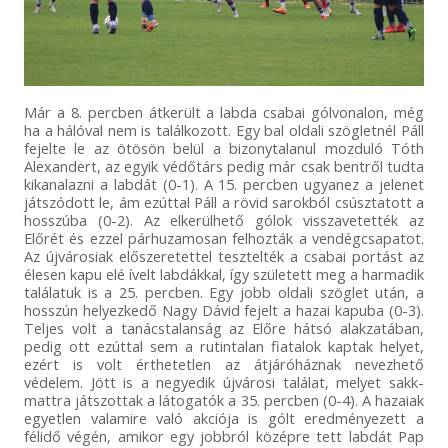
Már a 8. percben átkerült a labda csabai gólvonalon, még
ha a hálóval nem is találkozott. Egy bal oldali szögletnél Páll
fejelte le az ötösön belül a bizonytalanul mozduló Tóth
Alexandert, az egyik védőtárs pedig már csak bentről tudta
kikanalazni a labdát (0-1). A 15. percben ugyanez a jelenet
játszódott le, ám ezúttal Páll a rövid sarokból csúsztatott a
hosszúba (0-2). Az elkerülhető gólok visszavetették az
Előrét és ezzel párhuzamosan felhozták a vendégcsapatot.
Az újvárosiak előszeretettel tesztelték a csabai portást az
élesen kapu elé ívelt labdákkal, így született meg a harmadik
találatuk is a 25. percben. Egy jobb oldali szöglet után, a
hosszún helyezkedő Nagy Dávid fejelt a hazai kapuba (0-3).
Teljes volt a tanácstalanság az Előre hátsó alakzatában,
pedig ott ezúttal sem a rutintalan fiatalok kaptak helyet,
ezért is volt érthetetlen az átjáróháznak nevezhető
védelem. Jött is a negyedik újvárosi találat, melyet sakk-
mattra játszottak a látogatók a 35. percben (0-4). A hazaiak
egyetlen valamire való akciója is gólt eredményezett a
félidő végén, amikor egy jobbról középre tett labdát Pap