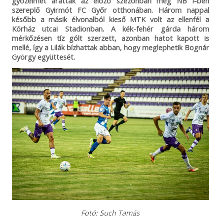
győzelmet arattak az előző szezonban még NB I-ben
szereplő Gyirmót FC Győr otthonában. Három nappal
később a másik élvonalból kieső MTK volt az ellenfél a
Kórház utcai Stadionban. A kék-fehér gárda három
mérkőzésen tíz gólt szerzett, azonban hatot kapott is
mellé, így a Lilák bízhattak abban, hogy meglephetik Bognár
György együttesét.
Fotó: Such Tamás