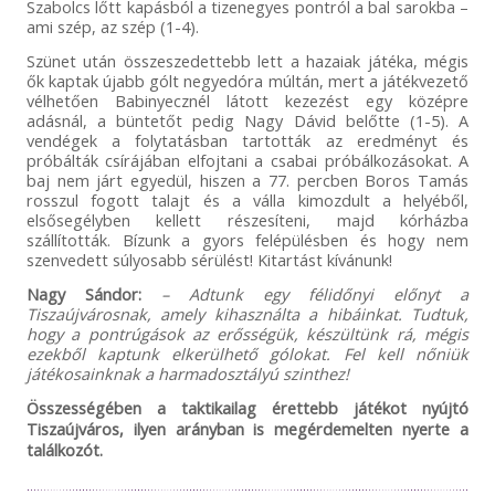
Szabolcs lőtt kapásból a tizenegyes pontról a bal sarokba –
ami szép, az szép (1-4).
Szünet után összeszedettebb lett a hazaiak játéka, mégis
ők kaptak újabb gólt negyedóra múltán, mert a játékvezető
vélhetően Babinyecznél látott kezezést egy középre
adásnál, a büntetőt pedig Nagy Dávid belőtte (1-5). A
vendégek a folytatásban tartották az eredményt és
próbálták csírájában elfojtani a csabai próbálkozásokat. A
baj nem járt egyedül, hiszen a 77. percben Boros Tamás
rosszul fogott talajt és a válla kimozdult a helyéből,
elsősegélyben kellett részesíteni, majd kórházba
szállították. Bízunk a gyors felépülésben és hogy nem
szenvedett súlyosabb sérülést! Kitartást kívánunk!
Nagy Sándor:
– Adtunk egy félidőnyi előnyt a
Tiszaújvárosnak, amely kihasználta a hibáinkat. Tudtuk,
hogy a pontrúgások az erősségük, készültünk rá, mégis
ezekből kaptunk elkerülhető gólokat. Fel kell nőniük
játékosainknak a harmadosztályú szinthez!
Összességében a taktikailag érettebb játékot nyújtó
Tiszaújváros, ilyen arányban is megérdemelten nyerte a
találkozót.