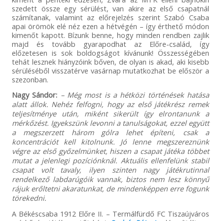
szedett össze egy sérülést, van akire az első csapatnál
számítanak, valamint az előrejelzés szerint Szabó Csaba
apai örömök elé néz ezen a hétvégén – így érthető módon
kimenőt kapott. Bízunk benne, hogy minden rendben zajlik
majd és tovább gyarapodhat az Előre-család, így
előzetesen is sok boldogságot kívánunk! Összességében
tehát lesznek hiányzóink bőven, de olyan is akad, aki kisebb
sérüléséből visszatérve vasárnap mutatkozhat be először a
szezonban.
Nagy Sándor:
– Még most is a hétközi történések hatása
alatt állok. Nehéz felfogni, hogy az első játékrész remek
teljesítménye után, miként sikerült így elrontanunk a
mérkőzést. Igyekszünk levonni a tanulságokat, ezzel együtt
a megszerzett három gólra lehet építeni, csak a
koncentrációt kell kitolnunk. Jó lenne megszereznünk
végre az első győzelmünket, hiszen a csapat játéka többet
mutat a jelenlegi pozíciónknál. Aktuális ellenfelünk stabil
csapat volt tavaly, ilyen szinten nagy játékrutinnal
rendelkező labdarúgóik vannak, biztos nem lesz könnyű
rájuk erőltetni akaratunkat, de mindenképpen erre fogunk
törekedni.
A Békéscsaba 1912 Előre II. – Termálfürdő FC Tiszaújváros