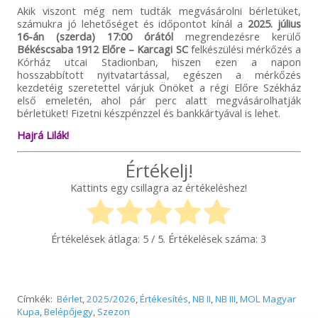
Akik viszont még nem tudták megvásárolni bérletüket,
számukra jó lehetőséget és időpontot kínál a
2025. július
16-án (szerda) 17:00 órától
megrendezésre kerülő
Békéscsaba 1912 Előre – Karcagi SC
felkészülési mérkőzés a
Kórház utcai Stadionban, hiszen ezen a napon
hosszabbított nyitvatartással, egészen a mérkőzés
kezdetéig szeretettel várjuk Önöket a régi Előre Székház
első emeletén, ahol pár perc alatt megvásárolhatják
bérletüket! Fizetni készpénzzel és bankkártyával is lehet.
Hajrá Lilák!
Értékelj!
Kattints egy csillagra az értékeléshez!
Értékelések átlaga:
5
/ 5. Értékelések száma:
3
Címkék:
Bérlet
,
2025/2026
,
Értékesítés
,
NB II
,
NB III
,
MOL Magyar
Kupa
,
Belépőjegy
,
Szezon