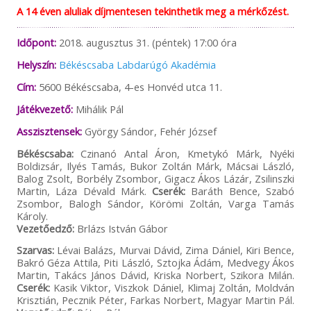
A 14 éven aluliak díjmentesen tekinthetik meg a mérkőzést.
Időpont:
2018. augusztus 31. (péntek) 17:00 óra
Helyszín:
Békéscsaba Labdarúgó Akadémia
Cím:
5600 Békéscsaba, 4-es Honvéd utca 11.
Játékvezető:
Mihálik Pál
Asszisztensek:
György Sándor, Fehér József
Békéscsaba:
Czinanó Antal Áron, Kmetykó Márk, Nyéki
Boldizsár, Ilyés Tamás, Bukor Zoltán Márk, Mácsai László,
Balog Zsolt, Borbély Zsombor, Gigacz Ákos Lázár, Zsilinszki
Martin, Láza Dévald Márk.
Cserék:
Baráth Bence, Szabó
Zsombor, Balogh Sándor, Körömi Zoltán, Varga Tamás
Károly.
Vezetőedző:
Brlázs István Gábor
Szarvas:
Lévai Balázs, Murvai Dávid, Zima Dániel, Kiri Bence,
Bakró Géza Attila, Piti László, Sztojka Ádám, Medvegy Ákos
Martin, Takács János Dávid, Kriska Norbert, Szikora Milán.
Cserék:
Kasik Viktor, Viszkok Dániel, Klimaj Zoltán, Moldván
Krisztián, Pecznik Péter, Farkas Norbert, Magyar Martin Pál.