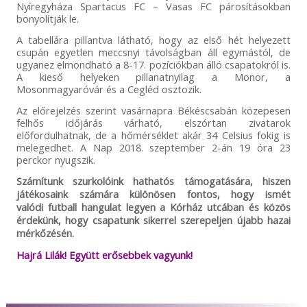
Nyíregyháza Spartacus FC – Vasas FC párosításokban
bonyolítják le.
A tabellára pillantva látható, hogy az első hét helyezett
csupán egyetlen meccsnyi távolságban áll egymástól, de
ugyanez elmondható a 8-17. pozíciókban álló csapatokról is.
A kieső helyeken pillanatnyilag a Monor, a
Mosonmagyaróvár és a Cegléd osztozik.
Az előrejelzés szerint vasárnapra Békéscsabán közepesen
felhős időjárás várható, elszórtan zivatarok
előfordulhatnak, de a hőmérséklet akár 34 Celsius fokig is
melegedhet. A Nap 2018. szeptember 2-án 19 óra 23
perckor nyugszik.
Számítunk szurkolóink hathatós támogatására, hiszen
játékosaink számára különösen fontos, hogy ismét
valódi futball hangulat legyen a Kórház utcában és közös
érdekünk, hogy csapatunk sikerrel szerepeljen újabb hazai
mérkőzésén.
Hajrá Lilák! Együtt erősebbek vagyunk!