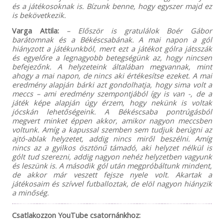
és a játékosoknak is. Bízunk benne, hogy egyszer majd ez
is bekövetkezik.
Varga Attila:
– Először is gratulálok Boér Gábor
barátomnak és a Békéscsabának. A mai napon a gól
hiányzott a játékunkból, mert ezt a játékot gólra játsszák
és egyelőre a legnagyobb betegségünk az, hogy nincsen
befejezőnk. A helyzeteink általában megvannak, mint
ahogy a mai napon, de nincs aki értékesítse ezeket. A mai
eredmény alapján bárki azt gondolhatja, hogy sima volt a
meccs – ami eredmény szempontjából így is van -, de a
játék képe alapján úgy érzem, hogy nekünk is voltak
jócskán lehetőségeink. A Békéscsaba pontrúgásból
megvert minket éppen akkor, amikor nagyon meccsben
voltunk. Amíg a kapussal szemben sem tudjuk berúgni az
ajtó-ablak helyzetet, addig nincs miről beszélni. Amíg
nincs az a gyilkos ösztönű támadó, aki helyzet nélkül is
gólt tud szerezni, addig nagyon nehéz helyzetben vagyunk
és leszünk is. A második gól után megpróbáltunk mindent,
de akkor már veszett fejsze nyele volt. Akartak a
játékosaim és szívvel futballoztak, de elöl nagyon hiányzik
a minőség.
Csatlakozzon YouTube csatornánkhoz: