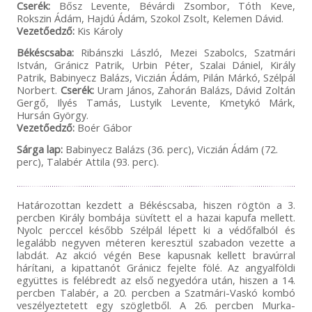
Cserék:
Bősz Levente, Bévárdi Zsombor, Tóth Keve,
Rokszin Ádám, Hajdú Ádám, Szokol Zsolt, Kelemen Dávid.
Vezetőedző:
Kis Károly
Békéscsaba:
Ribánszki László, Mezei Szabolcs, Szatmári
István, Gránicz Patrik, Urbin Péter, Szalai Dániel, Király
Patrik, Babinyecz Balázs, Viczián Ádám, Pilán Márkó, Szélpál
Norbert.
Cserék:
Uram János, Zahorán Balázs, Dávid Zoltán
Gergő, Ilyés Tamás, Lustyik Levente, Kmetykó Márk,
Hursán György.
Vezetőedző:
Boér Gábor
Sárga lap:
Babinyecz Balázs (36. perc), Viczián Ádám (72.
perc), Talabér Attila (93. perc).
Határozottan kezdett a Békéscsaba, hiszen rögtön a 3.
percben Király bombája süvített el a hazai kapufa mellett.
Nyolc perccel később Szélpál lépett ki a védőfalból és
legalább negyven méteren keresztül szabadon vezette a
labdát. Az akció végén Bese kapusnak kellett bravúrral
hárítani, a kipattanót Gránicz fejelte fölé. Az angyalföldi
együttes is felébredt az első negyedóra után, hiszen a 14.
percben Talabér, a 20. percben a Szatmári-Vaskó kombó
veszélyeztetett egy szögletből. A 26. percben Murka-