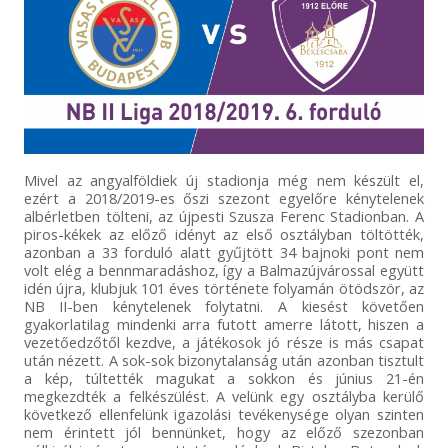
Mivel az angyalföldiek új stadionja még nem készült el,
ezért a 2018/2019-es őszi szezont egyelőre kénytelenek
albérletben tölteni, az újpesti Szusza Ferenc Stadionban. A
piros-kékek az előző idényt az első osztályban töltötték,
azonban a 33 forduló alatt gyűjtött 34 bajnoki pont nem
volt elég a bennmaradáshoz, így a Balmazújvárossal együtt
idén újra, klubjuk 101 éves története folyamán ötödször, az
NB II-ben kénytelenek folytatni. A kiesést követően
gyakorlatilag mindenki arra futott amerre látott, hiszen a
vezetőedzőtől kezdve, a játékosok jó része is más csapat
után nézett. A sok-sok bizonytalanság után azonban tisztult
a kép, túltették magukat a sokkon és június 21-én
megkezdték a felkészülést. A velünk egy osztályba kerülő
következő ellenfelünk igazolási tevékenysége olyan szinten
nem érintett jól bennünket, hogy az előző szezonban