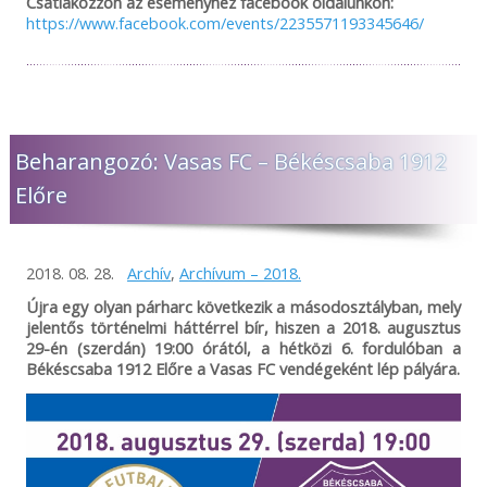
Csatlakozzon az eseményhez facebook oldalunkon:
https://www.facebook.com/events/2235571193345646/
Beharangozó: Vasas FC – Békéscsaba 1912
Előre
2018. 08. 28.
Archív
,
Archívum – 2018.
Újra egy olyan párharc következik a másodosztályban, mely
jelentős történelmi háttérrel bír, hiszen a 2018. augusztus
29-én (szerdán) 19:00 órától, a hétközi 6. fordulóban a
Békéscsaba 1912 Előre a Vasas FC vendégeként lép pályára.