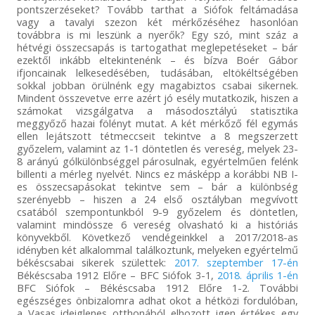
pontszerzéseket? Tovább tarthat a Siófok feltámadása
vagy a tavalyi szezon két mérkőzéséhez hasonlóan
továbbra is mi leszünk a nyerők? Egy szó, mint száz a
hétvégi összecsapás is tartogathat meglepetéseket – bár
ezektől inkább eltekintenénk – és bízva Boér Gábor
ifjoncainak lelkesedésében, tudásában, eltökéltségében
sokkal jobban örülnénk egy magabiztos csabai sikernek.
Mindent összevetve erre azért jó esély mutatkozik, hiszen a
számokat vizsgálgatva a másodosztályú statisztika
meggyőző hazai fölényt mutat. A két mérkőző fél egymás
ellen lejátszott tétmeccseit tekintve a 8 megszerzett
győzelem, valamint az 1-1 döntetlen és vereség, melyek 23-
8 arányú gólkülönbséggel párosulnak, egyértelműen felénk
billenti a mérleg nyelvét. Nincs ez másképp a korábbi NB I-
es összecsapásokat tekintve sem – bár a különbség
szerényebb – hiszen a 24 első osztályban megvívott
csatából szempontunkból 9-9 győzelem és döntetlen,
valamint mindössze 6 vereség olvasható ki a históriás
könyvekből. Következő vendégeinkkel a 2017/2018-as
idényben két alkalommal találkoztunk, melyeken egyértelmű
békéscsabai sikerek születtek:
2017. szeptember 17-én
Békéscsaba 1912 Előre – BFC Siófok 3-1,
2018. április 1-én
BFC Siófok – Békéscsaba 1912 Előre 1-2. További
egészséges önbizalomra adhat okot a hétközi fordulóban,
a Vasas ideiglenes otthonából elhozott igen értékes egy