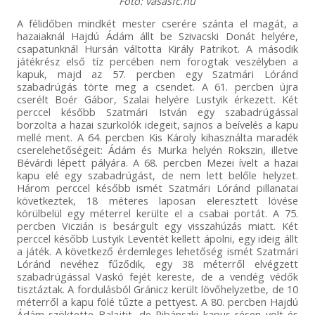
Fotó: vasasfc.hu
A félidőben mindkét mester cserére szánta el magát, a
hazaiaknál Hajdú Ádám állt be Szivacski Donát helyére,
csapatunknál Hursán váltotta Király Patrikot. A második
játékrész első tíz percében nem forogtak veszélyben a
kapuk, majd az 57. percben egy Szatmári Lóránd
szabadrúgás törte meg a csendet. A 61. percben újra
cserélt Boér Gábor, Szalai helyére Lustyik érkezett. Két
perccel később Szatmári István egy szabadrúgással
borzolta a hazai szurkolók idegeit, sajnos a beívelés a kapu
mellé ment. A 64. percben Kis Károly kihasználta maradék
cserelehetőségeit: Ádám és Murka helyén Rokszin, illetve
Bévárdi lépett pályára. A 68. percben Mezei ívelt a hazai
kapu elé egy szabadrúgást, de nem lett belőle helyzet.
Három perccel később ismét Szatmári Lóránd pillanatai
következtek, 18 méteres laposan eleresztett lövése
körülbelül egy méterrel kerülte el a csabai portát. A 75.
percben Viczián is besárgult egy visszahúzás miatt. Két
perccel később Lustyik Leventét kellett ápolni, egy ideig állt
a játék. A következő érdemleges lehetőség ismét Szatmári
Lóránd nevéhez fűződik, egy 38 méterről elvégzett
szabadrúgással Vaskó fejét kereste, de a vendég védők
tisztáztak. A fordulásból Gránicz került lövőhelyzetbe, de 10
méterről a kapu fölé tűzte a pettyest. A 80. percben Hajdú
Ádám szöktette Balajtit, de Ribánszki kapus résen volt és