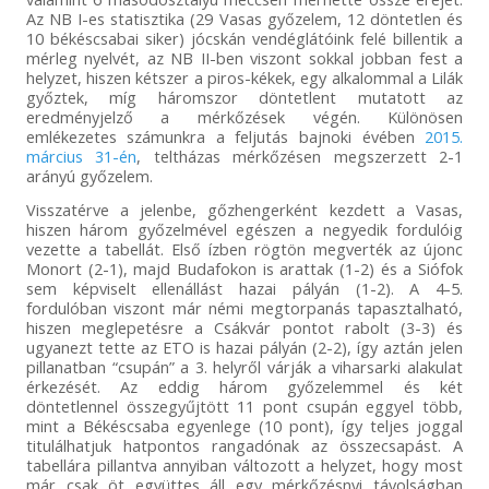
Az NB I-es statisztika (29 Vasas győzelem, 12 döntetlen és
10 békéscsabai siker) jócskán vendéglátóink felé billentik a
mérleg nyelvét, az NB II-ben viszont sokkal jobban fest a
helyzet, hiszen kétszer a piros-kékek, egy alkalommal a Lilák
győztek, míg háromszor döntetlent mutatott az
eredményjelző a mérkőzések végén. Különösen
emlékezetes számunkra a feljutás bajnoki évében
2015.
március 31-én
, teltházas mérkőzésen megszerzett 2-1
arányú győzelem.
Visszatérve a jelenbe, gőzhengerként kezdett a Vasas,
hiszen három győzelmével egészen a negyedik fordulóig
vezette a tabellát. Első ízben rögtön megverték az újonc
Monort (2-1), majd Budafokon is arattak (1-2) és a Siófok
sem képviselt ellenállást hazai pályán (1-2). A 4-5.
fordulóban viszont már némi megtorpanás tapasztalható,
hiszen meglepetésre a Csákvár pontot rabolt (3-3) és
ugyanezt tette az ETO is hazai pályán (2-2), így aztán jelen
pillanatban “csupán” a 3. helyről várják a viharsarki alakulat
érkezését. Az eddig három győzelemmel és két
döntetlennel összegyűjtött 11 pont csupán eggyel több,
mint a Békéscsaba egyenlege (10 pont), így teljes joggal
titulálhatjuk hatpontos rangadónak az összecsapást. A
tabellára pillantva annyiban változott a helyzet, hogy most
már csak öt együttes áll egy mérkőzésnyi távolságban