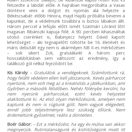
felszedte a labdát előle. A hajrában megpróbálta a Vasas
döntésre vinni a dolgot és nyomás alá helyezte a
Békéscsabát: előbb Hinora, majd Hajdú próbálta bevenni a
kapunkat, de a védelmünk továbbra is biztos lábakon állt.
Három perccel a lefújás előtt ismét Szatmári Lóránd lőtt
magasan Ribánszki kapuja fölé. A 90. percben kihasználtuk
utolsó cserénket is, Babinyecz helyett Dávid kapott
lehetőséget – aki tegnapelőtt töltötte be 16. életévét és
máris debütált egy nem is akármilyen NB II-es mérkőzésen
– sok sikert Zoli, gratulálunk! A három perc
hosszabbításban sem változott az eredmény, így a
találkozó gól nélkül fejeződött be.
Kis Károly:
–
Gratulálok a vendégeknek. Számítottunk rá,
hogy felállt védelem ellen kell játszanunk. Kevés párharcot
nyertünk, nem volt meg az a kreativitás a játékunkban, ami
Győrben a második félidőben. Nehéz fölénybe kerülni, ha
nem nyerünk párharcokat, ezért kevés helyzetet
alakítottunk ki. Az első olyan mérkőzésünk, amelyen nem
kaptunk és nem is rúgtunk gólt. Nem vagyok elégedett,
ennél jobb teljesítményre lesz szükség tőlünk. Nem
érdemeltünk győzelmet, reális a döntetlen.
Boér Gábor:
– Ezt a mérkőzést, ha egy év múlva van akkor
megnyerjük. Rutintalanságunk és kishitűségünk miatt itt