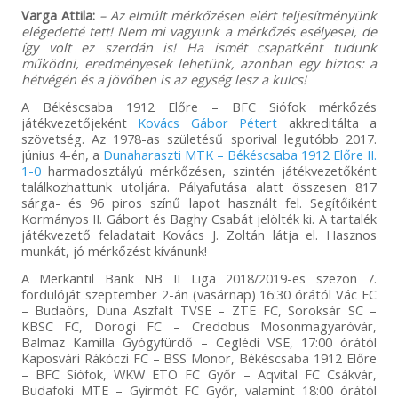
Varga Attila:
– Az elmúlt mérkőzésen elért teljesítményünk
elégedetté tett! Nem mi vagyunk a mérkőzés esélyesei, de
így volt ez szerdán is! Ha ismét csapatként tudunk
működni, eredményesek lehetünk, azonban egy biztos: a
hétvégén és a jövőben is az egység lesz a kulcs!
A Békéscsaba 1912 Előre – BFC Siófok mérkőzés
játékvezetőjeként
Kovács Gábor Pétert
akkreditálta a
szövetség. Az 1978-as születésű sporival legutóbb 2017.
június 4-én, a
Dunaharaszti MTK – Békéscsaba 1912 Előre II.
1-0
harmadosztályú mérkőzésen, szintén játékvezetőként
találkozhattunk utoljára. Pályafutása alatt összesen 817
sárga- és 96 piros színű lapot használt fel. Segítőiként
Kormányos II. Gábort és Baghy Csabát jelölték ki. A tartalék
játékvezető feladatait Kovács J. Zoltán látja el. Hasznos
munkát, jó mérkőzést kívánunk!
A Merkantil Bank NB II Liga 2018/2019-es szezon 7.
fordulóját szeptember 2-án (vasárnap) 16:30 órától Vác FC
– Budaörs, Duna Aszfalt TVSE – ZTE FC, Soroksár SC –
KBSC FC, Dorogi FC – Credobus Mosonmagyaróvár,
Balmaz Kamilla Gyógyfürdő – Ceglédi VSE, 17:00 órától
Kaposvári Rákóczi FC – BSS Monor, Békéscsaba 1912 Előre
– BFC Siófok, WKW ETO FC Győr – Aqvital FC Csákvár,
Budafoki MTE – Gyirmót FC Győr, valamint 18:00 órától