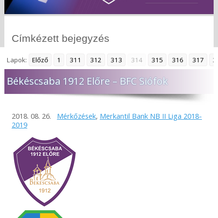
Címkézett bejegyzés
Lapok:
Előző
1
311
312
313
314
315
316
317
3
Békéscsaba 1912 Előre – BFC Siófok
2018. 08. 26.
Mérkőzések
,
Merkantil Bank NB II Liga 2018-
2019