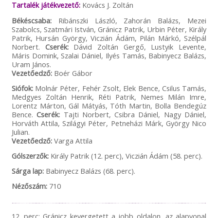
Tartalék játékvezető:
Kovács J. Zoltán
Békéscsaba:
Ribánszki László, Zahorán Balázs, Mezei
Szabolcs, Szatmári István, Gránicz Patrik, Urbin Péter, Király
Patrik, Hursán György, Viczián Ádám, Pilán Márkó, Szélpál
Norbert.
Cserék:
Dávid Zoltán Gergő, Lustyik Levente,
Máris Domink, Szalai Dániel, Ilyés Tamás, Babinyecz Balázs,
Uram János.
Vezetőedző:
Boér Gábor
Siófok:
Molnár Péter, Fehér Zsolt, Elek Bence, Csilus Tamás,
Medgyes Zoltán Henrik, Réti Patrik, Nemes Milán Imre,
Lorentz Márton, Gál Mátyás, Tóth Martin, Bolla Bendegúz
Bence.
Cserék:
Tajti Norbert, Csibra Dániel, Nagy Dániel,
Horváth Attila, Szilágyi Péter, Petneházi Márk, György Nico
Julian.
Vezetőedző:
Varga Attila
Gólszerzők:
Király Patrik (12. perc), Viczián Ádám (58. perc).
Sárga lap:
Babinyecz Balázs (68. perc).
Nézőszám:
710
12. perc: Gránicz kevergetett a jobb oldalon, az alapvonal