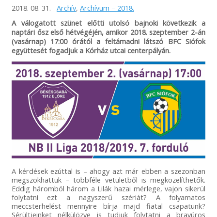
2018. 08. 31.
Archív
,
Archívum – 2018.
A válogatott szünet előtti utolsó bajnoki következik a
naptári ősz első hétvégéjén, amikor 2018. szeptember 2-án
(vasárnap) 17:00 órától a feltámadni látszó BFC Siófok
együttesét fogadjuk a Kórház utcai centerpályán.
A kérdések ezúttal is – ahogy azt már ebben a szezonban
megszokhattuk – többféle vetületből is megközelíthetők.
Eddig háromból három a Lilák hazai mérlege, vajon sikerül
folytatni ezt a nagyszerű szériát? A folyamatos
meccsterhelést mennyire bírja majd fiatal csapatunk?
Sérültjeinket nélkülözve is tudjuk folytatni a bravúros