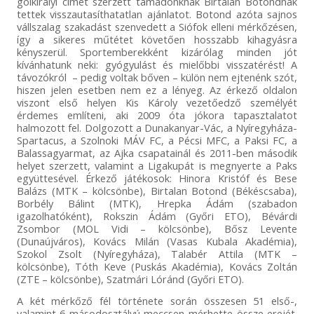
gólkirályi címet szerzett támadónknak Birtalan Botondnak
tettek visszautasíthatatlan ajánlatot. Botond azóta sajnos
vállszalag szakadást szenvedett a Siófok elleni mérkőzésen,
így a sikeres műtétet követően hosszabb kihagyásra
kényszerül. Sportemberekként kizárólag minden jót
kívánhatunk neki: gyógyulást és mielőbbi visszatérést! A
távozókról – pedig voltak bőven – külön nem ejtenénk szót,
hiszen jelen esetben nem ez a lényeg. Az érkező oldalon
viszont első helyen Kis Károly vezetőedző személyét
érdemes említeni, aki 2009 óta jókora tapasztalatot
halmozott fel. Dolgozott a Dunakanyar-Vác, a Nyíregyháza-
Spartacus, a Szolnoki MÁV FC, a Pécsi MFC, a Paksi FC, a
Balassagyarmat, az Ajka csapatainál és 2011-ben második
helyet szerzett, valamint a Ligakupát is megnyerte a Paks
együttesével. Érkező játékosok: Hinora Kristóf és Bese
Balázs (MTK – kölcsönbe), Birtalan Botond (Békéscsaba),
Borbély Bálint (MTK), Hrepka Ádám (szabadon
igazolhatóként), Rokszin Ádám (Győri ETO), Bévárdi
Zsombor (MOL Vidi – kölcsönbe), Bősz Levente
(Dunaújváros), Kovács Milán (Vasas Kubala Akadémia),
Szokol Zsolt (Nyíregyháza), Talabér Attila (MTK –
kölcsönbe), Tóth Keve (Puskás Akadémia), Kovács Zoltán
(ZTE – kölcsönbe), Szatmári Lóránd (Győri ETO).
A két mérkőző fél története során összesen 51 első-,
valamint 6 másodosztályú meccsen mérhette össze erejét.