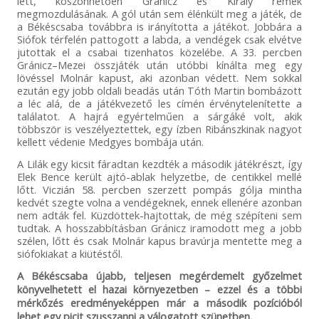
lett, köszönhetően Gránicz és Király remek
megmozdulásának. A gól után sem élénkült meg a játék, de
a Békéscsaba továbbra is irányította a játékot. Jobbára a
Siófok térfelén pattogott a labda, a vendégek csak elvétve
jutottak el a csabai tizenhatos közelébe. A 33. percben
Gránicz–Mezei összjáték után utóbbi kínálta meg egy
lövéssel Molnár kapust, aki azonban védett. Nem sokkal
ezután egy jobb oldali beadás után Tóth Martin bombázott
a léc alá, de a játékvezető les címén érvénytelenítette a
találatot. A hajrá egyértelműen a sárgáké volt, akik
többször is veszélyeztettek, egy ízben Ribánszkinak nagyot
kellett védenie Medgyes bombája után.
A Lilák egy kicsit fáradtan kezdték a második játékrészt, így
Elek Bence került ajtó-ablak helyzetbe, de centikkel mellé
lőtt. Viczián 58. percben szerzett pompás gólja mintha
kedvét szegte volna a vendégeknek, ennek ellenére azonban
nem adták fel. Küzdöttek-hajtottak, de még szépíteni sem
tudtak. A hosszabbításban Gránicz iramodott meg a jobb
szélen, lőtt és csak Molnár kapus bravúrja mentette meg a
siófokiakat a kiütéstől.
A Békéscsaba újabb, teljesen megérdemelt győzelmet
könyvelhetett el hazai környezetben – ezzel és a többi
mérkőzés eredményeképpen már a második pozícióból
lehet egy picit szusszanni a válogatott szünetben.