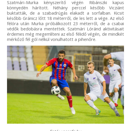
Szatmári-Murka kényszerítő végén Ribánszki kapus
könnyedén hárított. Néhány perccel később Vicziánt
buktatták, de a szabadrúgás elakadt a sorfalban. Kicsit
később Gránicz lőtt 18 méterről, de les lett a vége. Az első
félóra után Murka próbálkozott 23 méterről, de a csabai
védők bedobásra mentettek. Szatmári Lóránd aktivitásait
érdemes még megemlíteni az első félidő végén, de mindkét
mérkőző fél gól nélkül vonulhatott a pihenőre.