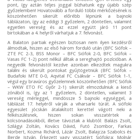
pont, így aztán teljes joggal bízhatunk egy újabb szép
győzelemben! Hovatovább a forduló többi mérkőzésének is
köszönhetően sikerült előrébb lépnünk a bajnoki
táblázaton, így az eddigi 3 győzelem, 2 döntetlen, valamint
egyetlen vereség és az ezzel együtt járó 11 pont
birtokában a 4. helyről várhatjuk a 7. felvonást.
A Balaton partiak egészen biztosan nem ilyen kezdésről
álmodtak, hiszen az első három forduló után (BFC Siófok –
ZTE FC 2-3, BSS Monor – BFC Siófok 2-0, BFC Siófok –
Vasas FC 1-2) pont nélkül álltak a sereghajtó pozícióban. A
negyedik felvonástól kezdve azonban elkezdtek magukra
találni és sikerült pontokat gyűjtögetniük (BFC Siófok –
Budafoki MTE 0-0, Aqvital FC Csákvár – BFC Siófok 1-1,
végül egy bravúros győzelemnek köszönhetően (BFC Siófok
– WKW ETO FC Győr 2-1) sikerült elmozdulniuk a kieső
zónából is, így az 1 győzelem, 2 döntetlen, valamint 3
vereség mérleggel, mindössze 5 bajnoki egységgel, a
táblázat 17. helyéről várják a viharsarki túrát. A siófoki
egyesület jócskán átalakított kerettel vágott neki a
felkészülésnek, hiszen sokan visszatértek a
kölcsönadásokból, illetve távoztak a klubtól: Balázs Zsolt,
Szilágyi Zoltán, Kovács Dávid, Futó Zsombor, Farkas
Norbert, Kozma Richárd, Lázár Zsolt, Balajcza Szabolcs és
Berde István. Érkezett vagy visszatért Siófokra: Molnár