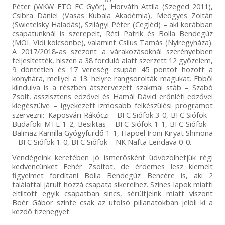
Péter (WKW ETO FC Győr), Horváth Attila (Szeged 2011),
Csibra Dániel (Vasas Kubala Akadémia), Medgyes Zoltán
(Swietelsky Haladás), Szilágyi Péter (Cegléd) – aki korábban
csapatunknál is szerepelt, Réti Patrik és Bolla Bendegúz
(MOL Vidi kölcsönbe), valamint Csilus Tamás (Nyíregyháza).
A 2017/2018-as szezont a várakozásoknál szerényebben
teljesítették, hiszen a 38 forduló alatt szerzett 12 győzelem,
9 döntetlen és 17 vereség csupán 45 pontot hozott a
konyhára, mellyel a 13. helyre rangsorolták magukat. Ebből
kiindulva is a részben átszervezett szakmai stáb – Szabó
Zsolt, asszisztens edzővel és Hamál Dávid erőnléti edzővel
kiegészülve – igyekezett izmosabb felkészülési programot
szervezni: Kaposvári Rákóczi – BFC Siófok 3-0, BFC Siófok –
Budafoki MTE 1-2, Besiktas – BFC Siófok 1-1, BFC Siófok –
Balmaz Kamilla Gyógyfürdő 1-1, Hapoel Ironi Kiryat Shmona
– BFC Siófok 1-0, BFC Siófok – NK Nafta Lendava 0-0.
Vendégeink keretében jó ismerősként üdvözölhetjük régi
kedvencünket Fehér Zsoltot, de érdemes lesz kiemelt
figyelmet fordítani Bolla Bendegúz Bencére is, aki 2
találattal járult hozzá csapata sikereihez. Színes lapok miatti
eltiltott egyik csapatban sincs, sérültjeink miatt viszont
Boér Gábor szinte csak az utolsó pillanatokban jelöli ki a
kezdő tizenegyet.