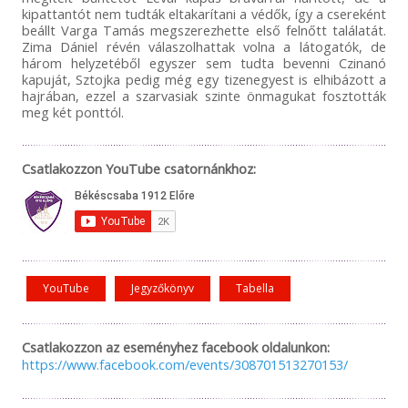
kipattantót nem tudták eltakarítani a védők, így a csereként
beállt Varga Tamás megszerezhette első felnőtt találatát.
Zima Dániel révén válaszolhattak volna a látogatók, de
három helyzetéből egyszer sem tudta bevenni Czinanó
kapuját, Sztojka pedig még egy tizenegyest is elhibázott a
hajrában, ezzel a szarvasiak szinte önmagukat fosztották
meg két ponttól.
Csatlakozzon YouTube csatornánkhoz:
YouTube
Jegyzőkönyv
Tabella
Csatlakozzon az eseményhez facebook oldalunkon:
https://www.facebook.com/events/308701513270153/