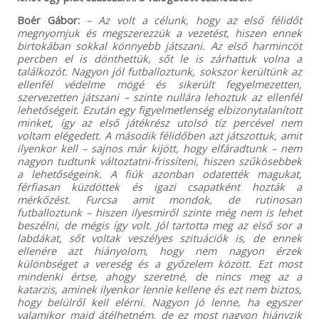
Boér Gábor:
– Az volt a célunk, hogy az első félidőt
megnyomjuk és megszerezzük a vezetést, hiszen ennek
birtokában sokkal könnyebb játszani. Az első harmincöt
percben el is dönthettük, sőt le is zárhattuk volna a
találkozót. Nagyon jól futballoztunk, sokszor kerültünk az
ellenfél védelme mögé és sikerült fegyelmezetten,
szervezetten játszani – szinte nullára lehoztuk az ellenfél
lehetőségeit. Ezután egy figyelmetlenség elbizonytalanított
minket, így az első játékrész utolsó tíz percével nem
voltam elégedett. A második félidőben azt játszottuk, amit
ilyenkor kell – sajnos már kijött, hogy elfáradtunk – nem
nagyon tudtunk változtatni-frissíteni, hiszen szűkösebbek
a lehetőségeink. A fiúk azonban odatették magukat,
férfiasan küzdöttek és igazi csapatként hozták a
mérkőzést. Furcsa amit mondok, de rutinosan
futballoztunk – hiszen ilyesmiről szinte még nem is lehet
beszélni, de mégis így volt. Jól tartotta meg az első sor a
labdákat, sőt voltak veszélyes szituációk is, de ennek
ellenére azt hiányolom, hogy nem nagyon érzek
különbséget a vereség és a győzelem között. Ezt most
mindenki értse, ahogy szeretné, de nincs meg az a
katarzis, aminek ilyenkor lennie kellene és ezt nem biztos,
hogy belülről kell elérni. Nagyon jó lenne, ha egyszer
valamikor majd átélhetném, de ez most nagyon hiányzik