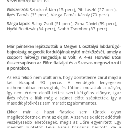
Vezetőedző:
Rétes Pál
Gólszerzők:
Sztojka Ádám (15. perc), Piti László (27. perc),
Ilyés Tamás (33. perc), Varga Tamás Károly (70. perc).
Sárga lapok:
Balog Zsolt (51. perc), Zima Dániel (59. perc),
Nyéki Boldizsár (84. perc), Szabó Zsombor (87. perc).
Már pénteken lejátszották a Megyei I. osztályú labdarúgó-
bajnokság negyedik fordulójának nyitó mérkőzését, amely a
csoport hétvégi rangadója is volt. A 4-es Honvéd utcai
összecsapáson az Előre fiataljai és a Szarvas megosztozott
a pontokon.
Az első félidő nem utalt arra, hogy döntetlenre zárul majd a
két élcsapat 90 perce. A vendégek lényegesen
otthonosabban mozogtak, és többet mutattak a pályán,
így nem érdemtelenül tettek szert kétgólos előnyre, igaz
Ilyés révén a lilák még a szünet előtt szépítettek, így a
második játékrész sem maradt izgalommentes.
Ekkor már a hazai fiatalok sem tűntek olyan
megilletődöttnek, mint az elején. A szarvasiak előtt adódtak
veszélyesebb lehetőségek, mégis az Előre egyenlített. Egy
megítélt büntetőt Lévai kapus bravúrral hárított, de a