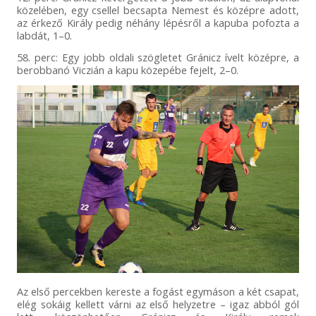
közelében, egy csellel becsapta Nemest és középre adott,
az érkező Király pedig néhány lépésről a kapuba pofozta a
labdát, 1–0.
58. perc: Egy jobb oldali szögletet Gránicz ívelt középre, a
berobbanó Viczián a kapu közepébe fejelt, 2–0.
Az első percekben kereste a fogást egymáson a két csapat,
elég sokáig kellett várni az első helyzetre – igaz abból gól