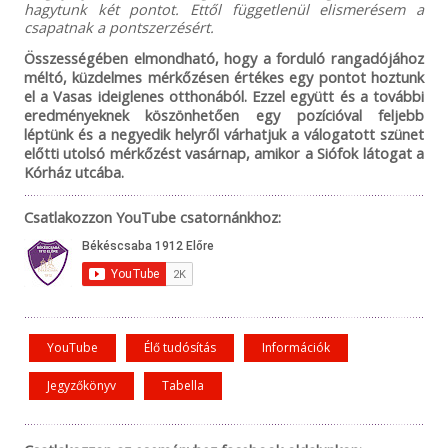
hagytunk két pontot. Ettől függetlenül elismerésem a
csapatnak a pontszerzésért.
Összességében elmondható, hogy a forduló rangadójához
méltó, küzdelmes mérkőzésen értékes egy pontot hoztunk
el a Vasas ideiglenes otthonából. Ezzel együtt és a további
eredményeknek köszönhetően egy pozícióval feljebb
léptünk és a negyedik helyről várhatjuk a válogatott szünet
előtti utolsó mérkőzést vasárnap, amikor a Siófok látogat a
Kórház utcába.
Csatlakozzon YouTube csatornánkhoz:
YouTube
Élő tudósítás
Információk
Jegyzőkönyv
Tabella