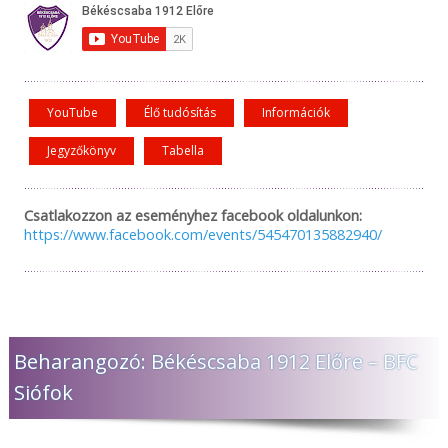
YouTube
Élő tudósítás
Információk
Jegyzőkönyv
Tabella
Csatlakozzon az eseményhez facebook oldalunkon:
https://www.facebook.com/events/545470135882940/
Beharangozó: Békéscsaba 1912 Előre – BFC
Siófok