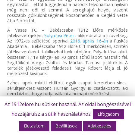
egymástól – ettől függetlenül a hatodik felvonásban nyilván
még nem dől el semmi. A sereghajtó helyét viszont
rosszabb gólkülönbségének köszönhetően a Cegléd vette
át a Siófoktól.
A Vasas FC – Békéscsaba 1912 Előre mérkőzés
játékvezetőjeként
Solymosi Pétert
akkreditálta a szövetség.
Az 1972-es születésű sporival
2016. április 16-án
a Puskás
Akadémia – Békéscsaba 1912 Előre 0-1 mérkőzésen, szintén
játékvezetőként találkozhattunk utoljára. Pályafutása alatt
összesen 1.119 sárga- és 70 piros színű lapot használt fel.
Segítőiként Varga Zsoltot és Márkus Tamást jelölték ki. A
tartalék játékvezető feladatait Nagy Róbert látja el. Jó
mérkőzést kívánunk!
Színes lapok miatti eltiltott egyik csapat keretében sincs,
sérültjeinkhez viszont Hursán György is csatlakozott, aki
nem biztos, hogy tudja vállalni a holnapi mérkőzést.
Az 1912elore.hu sütiket használ. Az oldal böngészésével
[ae-fb-embed
hozzájárulsz a sütik használatához.
Elfogadom
url=’https://www.facebook.com/1912elore/videos/653464458371
width=’680′]
Elutasítom
Beállítások
Adatkezelés