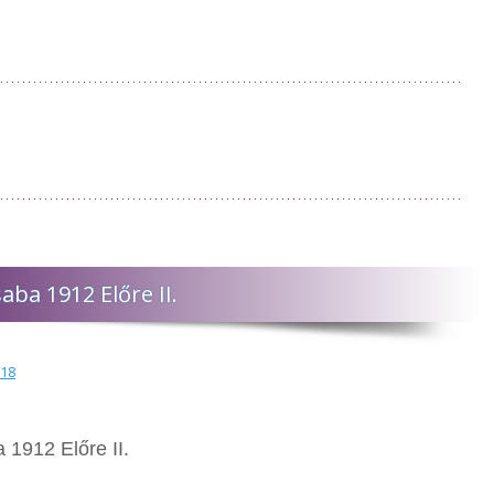
ba 1912 Előre II.
018
1912 Előre II.