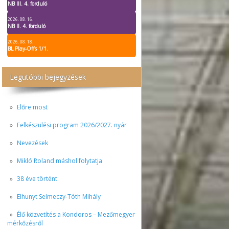
NB III. 4. forduló
2026. 08. 16.
NB II. 4. forduló
2026. 08. 18.
BL Play-Offs 1/1.
Legutóbbi bejegyzések
Előre most
Felkészülési program 2026/2027. nyár
Nevezések
Mikló Roland máshol folytatja
38 éve történt
Elhunyt Selmeczy-Tóth Mihály
Élő közvetítés a Kondoros – Mezőmegyer
mérkőzésről