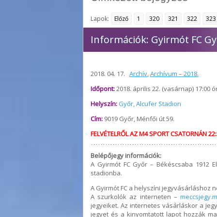
Lapok:
Előző
1
320
321
322
323
Információk: Gyirmót FC Gy
2018. 04. 17.
Archív
,
Archívum – 2018.
Időpont:
2018. április 22. (vasárnap) 17:00 ó
Helyszín:
Győr, Alcufer Stadion
Cím:
9019 Győr, Ménfői út 59.
FELVÉTELRŐL AZ M4 SPORT CSATORNÁN 22:
Belépőjegy információk:
A Gyirmót FC Győr – Békéscsaba 1912 Elő
stadionba.
A Gyirmót FC a helyszíni jegyvásárláshoz n
A szurkolók az interneten –
meccsjegy.m
jegyeiket. Az internetes vásárláskor a jeg
jegyet és a kinyomtatott lapot hozzák m