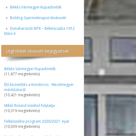
Békés Vármegyei Kupadöntők
Boldog Gyermeknapot kívánunk!
Dunaharaszti MTK – Békéscsaba 1912
Előre II.
Legtöbbet olvasott bejegyzések
Békés Vármegyei Kupadöntők
(11,877 megtekintés)
Élő közvetítés a Kondoros - Mezőmegyer
mérkőzésről
(10,421 megtekintés)
Mikló Roland máshol folytatja
(10,319 megtekintés)
Felkészülési program 2026/2027. nyár
(10,039 megtekintés)