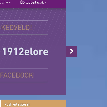
Archív
»
Élő tudósítások
»
Push értesítések