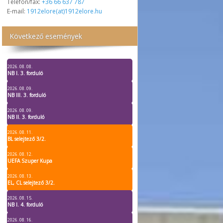
Telefon/fax:
+36 66 637 787
E-mail:
1912elore(at)1912elore.hu
Következő események
2026. 08. 08.
NB I. 3. forduló
2026. 08. 09.
NB III. 3. forduló
2026. 08. 09.
NB II. 3. forduló
2026. 08. 11.
BL selejtező 3/2.
2026. 08. 12.
UEFA Szuper Kupa
2026. 08. 13.
EL, CL selejtező 3/2.
2026. 08. 15.
NB I. 4. forduló
2026. 08. 16.