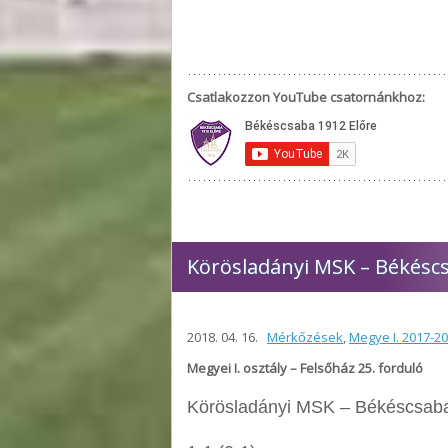
Csatlakozzon YouTube csatornánkhoz:
Körösladányi MSK – Békéscsa
2018. 04. 16.
Mérkőzések
,
Megye I. 2017-2
Megyei I. osztály – Felsőház 25. forduló
Körösladányi MSK – Békéscsaba 