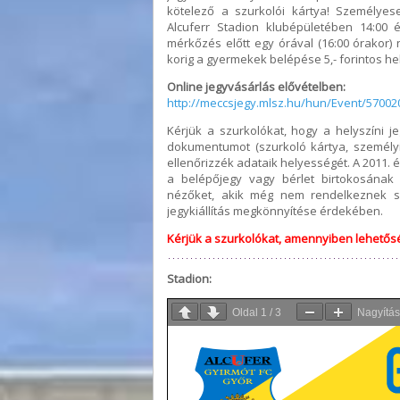
kötelező a szurkolói kártya! Személye
Alcuferr Stadion klubépületében 14:00 
mérkőzés előtt egy órával (16:00 órakor) 
korig a gyermekek belépése 5,- forintos he
Online jegyvásárlás elővételben:
http://meccsjegy.mlsz.hu/hun/Event/5700
Kérjük a szurkolókat, hogy a helyszíni
dokumentumot (szurkoló kártya, személyi i
ellenőrizzék adataik helyességét. A 2011. évi
a belépőjegy vagy bérlet birtokosának 
nézőket, akik még nem rendelkeznek sz
jegykiállítás megkönnyítése érdekében.
Kérjük a szurkolókat, amennyiben lehetősé
Stadion:
Oldal
1
/
3
Nagyítá