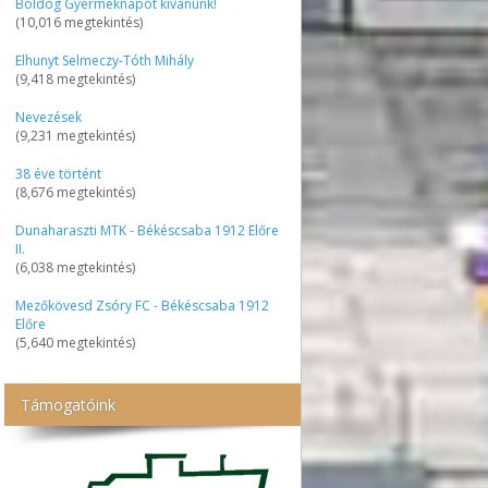
Boldog Gyermeknapot kívánunk!
(10,016 megtekintés)
Elhunyt Selmeczy-Tóth Mihály
(9,418 megtekintés)
Nevezések
(9,231 megtekintés)
38 éve történt
(8,676 megtekintés)
Dunaharaszti MTK - Békéscsaba 1912 Előre
II.
(6,038 megtekintés)
Mezőkövesd Zsóry FC - Békéscsaba 1912
Előre
(5,640 megtekintés)
Támogatóink