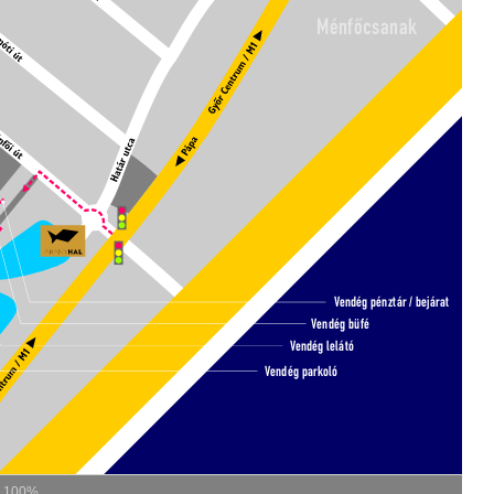
s
100%