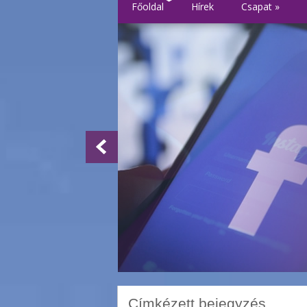
Főoldal
Hírek
Csapat
»
Címkézett bejegyzés