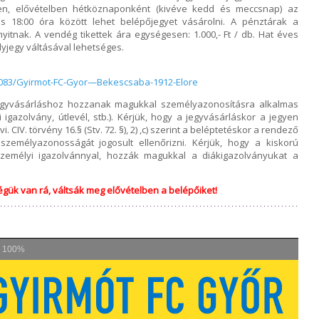
sen, elővételben hétköznaponként (kivéve kedd és meccsnap) az
és 18:00 óra között lehet belépőjegyet vásárolni. A pénztárak a
nyitnak. A vendég tikettek ára egységesen: 1.000,- Ft / db. Hat éves
lyjegy váltásával lehetséges.
2083/Gyirmot-FC-Gyor—Bekescsaba-1912-Elore
 jegyvásárláshoz hozzanak magukkal személyazonosításra alkalmas
gazolvány, útlevél, stb.). Kérjük, hogy a jegyvásárláskor a jegyen
. CIV. törvény 16.§ (Stv. 72. §), 2) ,c) szerint a beléptetéskor a rendező
személyazonosságát jogosult ellenőrizni. Kérjük, hogy a kiskorú
emélyi igazolvánnyal, hozzák magukkal a diákigazolványukat a
gük van rá, váltsák meg elővételben a belépőiket!
s
100%