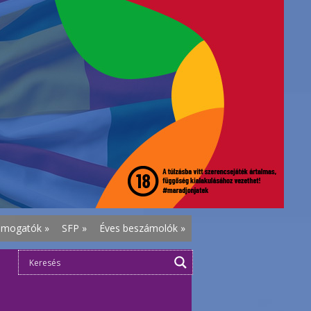
ámogatók
»
SFP
»
Éves beszámolók
»