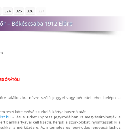
324
325
326
327
őr – Békéscsaba 1912 Előre
ra
30 ÓRÁTÓL!
re találkozóra névre szóló jeggyel vagy bérlettel lehet belépni a
em teszi kötelezővé szurkolói kártya használatát!
lsz.hu
– és a Ticket Express jegyirodáiban is megvásárolhatják a
yért bankkártyával kell fizetni. Kérjük a szurkolókat, nyomtassák ki a
agukkal a mérkőzésre. Az internetes és jegyirodás jegyvásárláshoz