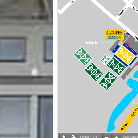
Oldal
1
/
3
Nagyítá