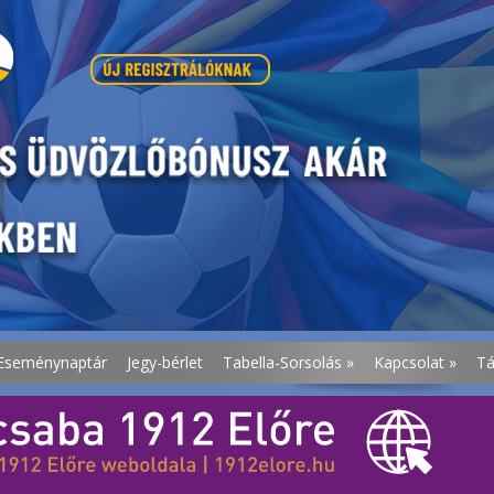
Eseménynaptár
Jegy-bérlet
Tabella-Sorsolás
»
Kapcsolat
»
T