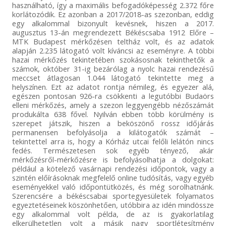
használható, így a maximális befogadóképesség 2.372 főre
korlátozódik. Ez azonban a 2017/2018-as szezonban, eddig
egy alkalommal bizonyult kevésnek, hiszen a 2017.
augusztus 13-án megrendezett Békéscsaba 1912 Előre –
MTK Budapest mérkőzésen teltház volt, és az adatok
alapján 2.235 látogató volt kíváncsi az eseményre. A többi
hazai mérkőzés tekintetében szokásosnak tekinthetők a
számok, október 31-ig bezárólag a nyolc hazai rendezésű
meccset átlagosan 1.044 látogató tekintette meg a
helyszínen. Ezt az adatot rontja némileg, és egyezer alá,
egészen pontosan 926-ra csökkenti a legutóbbi Budaörs
elleni mérkőzés, amely a szezon leggyengébb nézőszámát
produkálta 638 fővel. Nyilván ebben több körülmény is
szerepet játszik, hiszen a beköszönő rossz időjárás
permanensen befolyásolja a kilátogatók számát –
tekintettel arra is, hogy a Kórház utcai felőli lelátón nincs
fedés. Természetesen sok egyéb tényező, akár
mérkőzésről-mérkőzésre is befolyásolhatja a dolgokat:
például a kötelező vasárnapi rendezési időpontok, vagy a
szintén előírásoknak megfelelő online tudósítás, vagy egyéb
eseményekkel való időpontütközés, és még sorolhatnánk.
Szerencsére a békéscsabai sportegyesületek folyamatos
egyeztetéseinek köszönhetően, utóbbira az idén mindössze
egy alkalommal volt példa, de az is gyakorlatilag
elkerülhetetlen volt a másik nagy sportlétesítmény