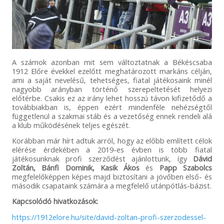
Előre SE
07.
2014.08.23.
2
Zalaegerszegi TE
1703
FC - Szolnoki MÁV-
Stadler Rail FC
08.
2014.08.16.
1
Vasas FC - Gyirmót
1500
A számok azonban mit sem változtatnak a Békéscsaba
FC Győr
1912 Előre évekkel ezelőtt meghatározott markáns célján,
ami a saját nevelésű, tehetséges, fiatal játékosaink minél
.
2014.10.04.
8
Vasas FC -
1500
nagyobb arányban történő szerepeltetését helyezi
Szigetszentmiklósi
előtérbe. Csakis ez az irány lehet hosszú távon kifizetődő a
TK-Erima
továbbiakban is, éppen ezért mindenféle nehézségtől
függetlenül a szakmai stáb és a vezetőség ennek rendeli alá
.
2014.10.18.
10
Vasas FC -
1500
a klub működésének teljes egészét.
Soroksár SC
Korábban már hírt adtuk arról, hogy az előbb említett célok
.
2015.03.21.
20
Gyirmót FC Győr -
1500
elérése érdekében a 2019-es évben is több fiatal
Békéscsabai 1912
játékosunknak profi szerződést ajánlottunk, így
Dávid
Előre SE
Zoltán, Bánfi Dominik, Kasik Ákos
és
Papp Szabolcs
megfelelőképpen képes majd biztosítani a jövőben első- és
.
2015.03.21.
20
Mezőkövesd
1500
második csapataink számára a megfelelő utánpótlás-bázist.
Zsóry FC -
Szolnoki MÁV FC
Kapcsolódó hivatkozások:
https://1912elore.hu/site/david-zoltan-profi-szerzodessel-
09.
2014.10.12.
9
Zalaegerszegi TE
1458