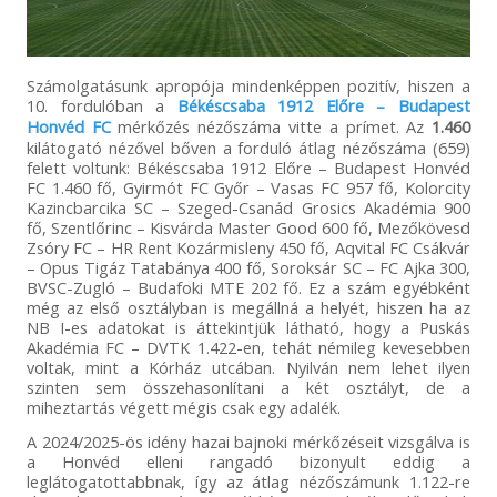
Számolgatásunk apropója mindenképpen pozitív, hiszen a
10. fordulóban a
Békéscsaba 1912 Előre – Budapest
Honvéd FC
mérkőzés nézőszáma vitte a prímet. Az
1.460
kilátogató nézővel bőven a forduló átlag nézőszáma (659)
felett voltunk: Békéscsaba 1912 Előre – Budapest Honvéd
FC 1.460 fő, Gyirmót FC Győr – Vasas FC 957 fő, Kolorcity
Kazincbarcika SC – Szeged-Csanád Grosics Akadémia 900
fő, Szentlőrinc – Kisvárda Master Good 600 fő, Mezőkövesd
Zsóry FC – HR Rent Kozármisleny 450 fő, Aqvital FC Csákvár
– Opus Tigáz Tatabánya 400 fő, Soroksár SC – FC Ajka 300,
BVSC-Zugló – Budafoki MTE 202 fő. Ez a szám egyébként
még az első osztályban is megállná a helyét, hiszen ha az
NB I-es adatokat is áttekintjük látható, hogy a Puskás
Akadémia FC – DVTK 1.422-en, tehát némileg kevesebben
voltak, mint a Kórház utcában. Nyilván nem lehet ilyen
szinten sem összehasonlítani a két osztályt, de a
miheztartás végett mégis csak egy adalék.
A 2024/2025-ös idény hazai bajnoki mérkőzéseit vizsgálva is
a Honvéd elleni rangadó bizonyult eddig a
leglátogatottabbnak, így az átlag nézőszámunk 1.122-re