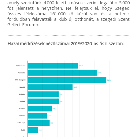
amely szerintünk 4.000 felett, mások szerint legalább 5.000
főt jelentett a helyszínen. Ne felejtsük el, hogy Szeged
összes lélekszáma 161.000 fő körül van és a hetedik
fordulóban felavatták a klub új otthonát, a szegedi Szent
Gellért Fórumot.
Hazai mérkőzések nézőszámai 2019/2020-as őszi szezon:
Tiszakécske
1360
Vasas FC
1860
MTK Budapest
2120
Budafok
1210
Haladás
835
Szolnok
840
Budaörs
650
Soroksár
518
ETO FC Győr
590
Siófok
465