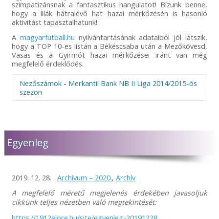
szimpatizánsnak a fantasztikus hangulatot! Bízunk benne,
hogy a lilák hátralévő hat hazai mérkőzésén is hasonló
aktivitást tapasztalhatunk!
A
magyarfutball.hu
nyilvántartásának adataiból jól látszik,
hogy a TOP 10-es listán a Békéscsaba után a Mezőkövesd,
Vasas és a Gyirmót hazai mérkőzései iránt van még
megfelelő érdeklődés.
Nezőszámok - Merkantil Bank NB II Liga 2014/2015-ös
szezon
#
Dátum
Forduló
Mérkőzés
Nézőszám
01.
2015.03.31.
21
Békéscsabai 1912
4500
Előre SE - Vasas
Egyenleg
FC
02.
2015.02.21.
16
Mezőkövesd
2500
Zsóry FC - Balmaz
2019. 12. 28.
Archívum – 2020.
,
Archív
Kamilla
Gyógyfürdő
A megfelelő méretű megjelenés érdekében javasoljuk
cikkünk teljes nézetben való megtekintését:
.
2015.03.07.
18
Mezőkövesd
2500
https://1912elore.hu/site/egyenleg-20191228
Zsóry FC -