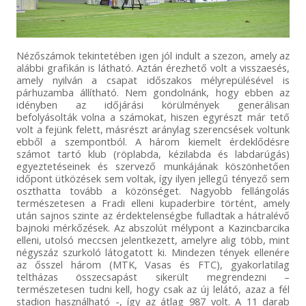
Nézőszámok tekintetében igen jól indult a szezon, amely az
alábbi grafikán is látható. Aztán érezhető volt a visszaesés,
amely nyilván a csapat időszakos mélyrepülésével is
párhuzamba állítható. Nem gondolnánk, hogy ebben az
idényben az időjárási körülmények generálisan
befolyásolták volna a számokat, hiszen egyrészt már tető
volt a fejünk felett, másrészt aránylag szerencsések voltunk
ebből a szempontból. A három kiemelt érdeklődésre
számot tartó klub (röplabda, kézilabda és labdarúgás)
egyeztetéseinek és szervező munkájának köszönhetően
időpont ütközések sem voltak, így ilyen jellegű tényező sem
oszthatta tovább a közönséget. Nagyobb fellángolás
természetesen a Fradi elleni kupaderbire történt, amely
után sajnos szinte az érdektelenségbe fulladtak a hátralévő
bajnoki mérkőzések. Az abszolút mélypont a Kazincbarcika
elleni, utolsó meccsen jelentkezett, amelyre alig több, mint
négyszáz szurkoló látogatott ki. Mindezen tények ellenére
az ősszel három (MTK, Vasas és FTC), gyakorlatilag
teltházas összecsapást sikerült megrendezni –
természetesen tudni kell, hogy csak az új lelátó, azaz a fél
stadion használható -, így az átlag 987 volt. A 11 darab