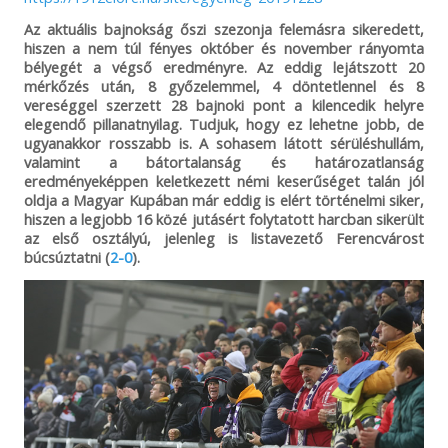
Kaposvári Rákóczi
Az aktuális bajnokság őszi szezonja felemásra sikeredett,
FC
hiszen a nem túl fényes október és november rányomta
bélyegét a végső eredményre. Az eddig lejátszott 20
03.
2015.03.07.
18
Vasas FC - Balmaz
2200
mérkőzés után, 8 győzelemmel, 4 döntetlennel és 8
Kamilla
vereséggel szerzett 28 bajnoki pont a kilencedik helyre
Gyógyfürdő
elegendő pillanatnyilag. Tudjuk, hogy ez lehetne jobb, de
04.
2014.09.06.
4
Vasas FC - FC Ajka
2000
ugyanakkor rosszabb is. A sohasem látott sérüléshullám,
valamint a bátortalanság és határozatlanság
.
2014.11.22.
15
Mezőkövesd
2000
eredményeképpen keletkezett némi keserűséget talán jól
Zsóry FC - Vasas
oldja a Magyar Kupában már eddig is elért történelmi siker,
FC
hiszen a legjobb 16 közé jutásért folytatott harcban sikerült
az első osztályú, jelenleg is listavezető Ferencvárost
.
2015.02.21.
16
Gyirmót FC Győr -
2000
búcsúztatni (
2-0
).
Vasas FC
.
2015.02.28.
17
Vasas FC - FGSZ
2000
Siófok
05.
2015.02.21.
16
Zalaegerszegi TE
1846
FC - Békéscsabai
1912 Előre SE
06.
2014.09.20.
6
Vasas FC -
1800
Békéscsabai 1912