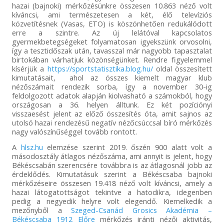
hazai (bajnoki) mérkőzésünkre összesen 10.863 néző volt
kíváncsi, ami természetesen a két, élő televíziós
közvetítésnek (Vasas, ETO) is köszönhetően redukálódott
erre a szintre. Az új lelátóval kapcsolatos
gyermekbetegségeket folyamatosan igyekszünk orvosolni,
így a tesztidőszak után, tavasszal már nagyobb tapasztalat
birtokában várhatjuk közönségünket. Rendre figyelemmel
kísérjük a
https://sportstatisztika.blog.hu/
oldal összesített
kimutatásait, ahol az összes kiemelt magyar klub
nézőszámait rendezik sorba, így a november 30-ig
feldolgozott adatok alapján kiolvasható a számokból, hogy
országosan a 36. helyen álltunk. Ez két pozíciónyi
visszaesést jelent az előző összesítés óta, amit sajnos az
utolsó hazai rendezésű negatív nézőcsúccsal bíró mérkőzés
nagy valószínűséggel tovább rontott.
A
hlsz.hu
elemzése szerint 2019. őszén 900 alatt volt a
másodosztály átlagos nézőszáma, ami annyit is jelent, hogy
Békéscsabán szerencsére továbbra is az átlagosnál jobb az
érdeklődés. Kimutatásuk szerint a Békéscsaba bajnoki
mérkőzéseire összesen 19.418 néző volt kíváncsi, amely a
hazai látogatottságot tekintve a hatodikra, idegenben
pedig a negyedik helyre volt elegendő. Kiemelkedik a
mezőnyből a
Szeged-Csanád Grosics Akadémia –
Békéscsaba 1912 Előre
mérkőzés iránti nézői aktivitás,