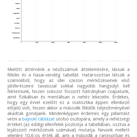
3031
Haladás
Siófok
Szeged 2011
Vasas
Soroksár
Gyirmót
Kazincbarcika
Tiszakécske
0
2,000
4,000
6,000
8,000
10,000
12,000
Mielőtt áttérnénk a nézőszámok áttekintésére, lássuk a
félidei és a hazai-vendég tabellát. Határozottan látszik a
számokból, hogy az idei szezon mérkőzéseinek első
játékrészeire tavasszal sokkal nagyobb hangsúlyt kell
fektetnünk, hiszen sokszor focizott hátrányban csapatunk,
amit fizikálisan és mentálisan is nehéz lekezelni. Érdekes,
hogy egy évvel ezelőtt ez a statisztika éppen ellenkező
előjelű volt, hiszen akkor a második félidők teljesítményével
akadtak gondjaink. Mindenképpen érdemes egy pillantást
vetni a
bajnoki táblázat
utolsó oszlopára, amely a nehézségi
értéket (az eddigi ellenfelek pozíciója a tabellában, osztva a
lejátszott mérkőzések számával) mutatja. Nevünk mellett
jelenleg 10,6-os érték áll, ami a második a rangsorban és