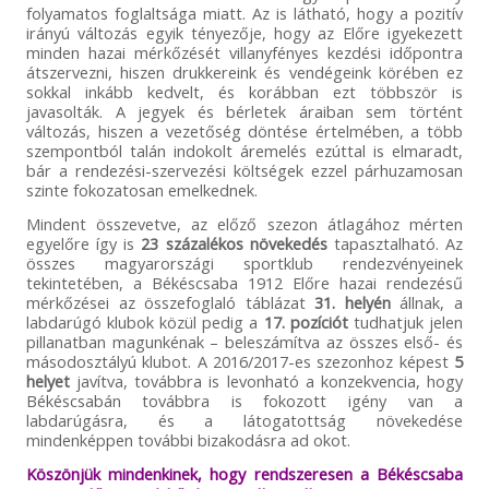
folyamatos foglaltsága miatt. Az is látható, hogy a pozitív
irányú változás egyik tényezője, hogy az Előre igyekezett
minden hazai mérkőzését villanyfényes kezdési időpontra
átszervezni, hiszen drukkereink és vendégeink körében ez
sokkal inkább kedvelt, és korábban ezt többször is
javasolták. A jegyek és bérletek áraiban sem történt
változás, hiszen a vezetőség döntése értelmében, a több
szempontból talán indokolt áremelés ezúttal is elmaradt,
bár a rendezési-szervezési költségek ezzel párhuzamosan
szinte fokozatosan emelkednek.
Mindent összevetve, az előző szezon átlagához mérten
egyelőre így is
23 százalékos növekedés
tapasztalható. Az
összes magyarországi sportklub rendezvényeinek
tekintetében, a Békéscsaba 1912 Előre hazai rendezésű
mérkőzései az összefoglaló táblázat
31. helyén
állnak, a
labdarúgó klubok közül pedig a
17. pozíciót
tudhatjuk jelen
pillanatban magunkénak – beleszámítva az összes első- és
másodosztályú klubot. A 2016/2017-es szezonhoz képest
5
helyet
javítva, továbbra is levonható a konzekvencia, hogy
Békéscsabán továbbra is fokozott igény van a
labdarúgásra, és a látogatottság növekedése
mindenképpen további bizakodásra ad okot.
Köszönjük mindenkinek, hogy rendszeresen a Békéscsaba