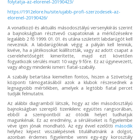
folytatja-az-elorenel-20190423/
FC - Soproni
Vasutas SE-GYSEV
https://1912elore.hu/site/ujabb-profi-szerzodesek-az-
elorenel-20190426/
10.
2014.09.06.
4
Zalaegerszegi TE
1434
FC - Szeged 2011-
A vonatkozó és aktuális másodosztályú versenykiírás szerint
Grosics Akadémia
a bajnokságban résztvevő csapatoknak a mérkőzéseikre
legalább 2 fő 1999. 01. 01. és utána született labdarúgót kell
nevezniük. A labdarúgóknak végig a pályán kell lenniük,
kivéve, ha a játékosokat kiállították, vagy az adott csapat a
cserelehetőségét kimerítette, majd ezt követően
fogyatkozik sérülés miatt 10 vagy 9 főre. Ez az úgynevezett,
vagy ahogy mindenki ismeri: fiatal-szabály.
A szabály betartása kiemelten fontos, hiszen a Szövetség
központi támogatásából azok a klubok részesednek a
legnagyobb mértékben, amelyek a legtöbb fiatal percet
tudják felmutatni.
Az alábbi diagramból látszik, hogy az idei másodosztályú
bajnokságban szereplő tizenkilenc együttes rangsorában,
ebből a szempontból az ötödik helyet tudhatjuk
magunkénak. Ez az eredmény, a sérüléseket is figyelembe
véve igen jónak mondható. Az egy évvel ezelőtti
második
helyhez képest visszalépésnek titulálhatnánk a dolgot,
azonban érdemes figyelembe venni egy-egy korosztály