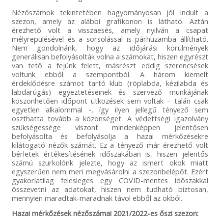
Nézőszámok tekintetében hagyományosan jól indult a
szezon, amely az alábbi grafikonon is látható. Aztán
érezhető volt a visszaesés, amely nyilván a csapat
mélyrepülésével és a sorsolással is párhuzamba állítható.
Nem gondolnánk, hogy az időjárási körülmények
generálisan befolyásolták volna a számokat, hiszen egyrészt
van tető a fejünk felett, másrészt eddig szerencsések
voltunk ebből a szempontból. A három kiemelt
érdeklődésre számot tartó klub (röplabda, kézilabda és
labdarúgás) egyeztetéseinek és szervező munkájának
köszönhetően időpont ütközések sem voltak – talán csak
egyetlen alkalommal -, így ilyen jellegű tényező sem
oszthatta tovább a közönséget. A védettségi igazolvány
szükségessége viszont mindenképpen jelentősen
befolyásolta és befolyásolja a hazai mérkőzésekre
kilátogató nézők számát. Ez a tényező már érezhető volt
bérletek értékesítésének időszakában is, hiszen jelentős
számú szurkolónk jelezte, hogy az ismert okok miatt
egyszerűen nem meri megvásárolni a szezonbelépőt. Ezért
gyakorlatilag felesleges egy COVID-mentes időszakkal
összevetni az adatokat, hiszen nem tudható biztosan,
mennyien maradtak-maradnak távol ebből az okból.
Hazai mérkőzések nézőszámai 2021/2022-es őszi szezon: