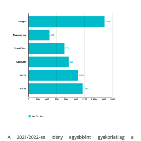
Szeged
1630
Tiszakécske
450
Szentlőrinc
770
Soroksár
860
DVTK
1060
Vasas
1160
0
200
400
600
800
1,000
1,200
1,400
1,600
1,800
Nézőszám
A 2021/2022-es idény egyébként gyakorlatilag a