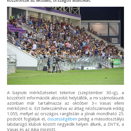
közzéteszik az aktuális, országos adatokat.
A bajnoki mérkőzéseket tekintve (szeptember 30-ig), a
közzétett információk abszolút helytállók, a mi számolásunk
azonban már tartalmazza az október 3-i Vasas elleni
mérkőzést is. Ezt beleszámítva az átlag nézőszámunk eddig
1.055, mellyel az országos ranglistán a jónak mondható 25.
pozíciót foglaljuk el,
összességében
pedig a másodosztályú
labdarúgó klubok között negyedik helyen állunk, a DVTK, a
Vasas és az Ajka mögött.