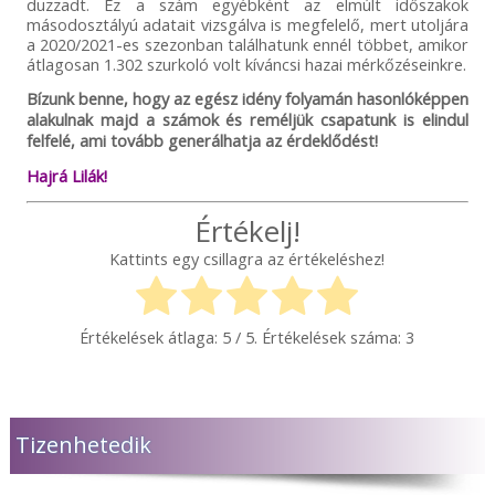
duzzadt. Ez a szám egyébként az elmúlt időszakok
másodosztályú adatait vizsgálva is megfelelő, mert utoljára
a 2020/2021-es szezonban találhatunk ennél többet, amikor
átlagosan 1.302 szurkoló volt kíváncsi hazai mérkőzéseinkre.
Bízunk benne, hogy az egész idény folyamán hasonlóképpen
alakulnak majd a számok és reméljük csapatunk is elindul
felfelé, ami tovább generálhatja az érdeklődést!
Hajrá Lilák!
Értékelj!
Kattints egy csillagra az értékeléshez!
Értékelések átlaga:
5
/ 5. Értékelések száma:
3
Tizenhetedik