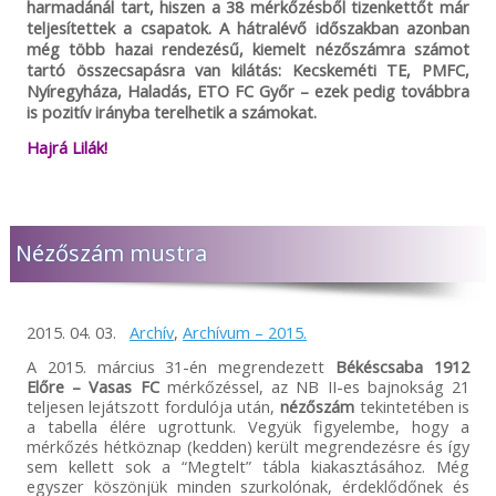
harmadánál tart, hiszen a 38 mérkőzésből tizenkettőt már
teljesítettek a csapatok. A hátralévő időszakban azonban
még több hazai rendezésű, kiemelt nézőszámra számot
tartó összecsapásra van kilátás: Kecskeméti TE, PMFC,
Nyíregyháza, Haladás, ETO FC Győr – ezek pedig továbbra
is pozitív irányba terelhetik a számokat.
Hajrá Lilák!
Nézőszám mustra
2015. 04. 03.
Archív
,
Archívum – 2015.
A 2015. március 31-én megrendezett
Békéscsaba 1912
Előre – Vasas FC
mérkőzéssel, az NB II-es bajnokság 21
teljesen lejátszott fordulója után,
nézőszám
tekintetében is
a tabella élére ugrottunk. Vegyük figyelembe, hogy a
mérkőzés hétköznap (kedden) került megrendezésre és így
sem kellett sok a “Megtelt” tábla kiakasztásához. Még
egyszer köszönjük minden szurkolónak, érdeklődőnek és