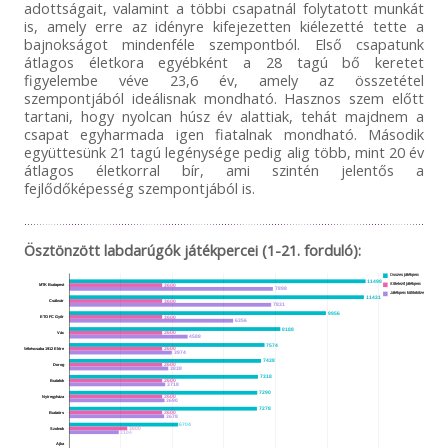
adottságait, valamint a többi csapatnál folytatott munkát
is, amely erre az idényre kifejezetten kiélezetté tette a
bajnokságot mindenféle szempontból. Első csapatunk
átlagos életkora egyébként a 28 tagú bő keretet
figyelembe véve 23,6 év, amely az összetétel
szempontjából ideálisnak mondható. Hasznos szem előtt
tartani, hogy nyolcan húsz év alattiak, tehát majdnem a
csapat egyharmada igen fiatalnak mondható. Második
együttesünk 21 tagú legénysége pedig alig több, mint 20 év
átlagos életkorral bír, ami szintén jelentős a
fejlődőképesség szempontjából is.
Ösztönzött labdarúgók játékpercei (1-21. forduló):
Összes játékperc
11498
Kötelező játékperc
3600
MTK Budapest
7898
Játékperc különbözet
11431
3600
Csákvár
7831
9956
3600
ETO FC Győr
6356
8188
3600
Vác
4588
7574
3600
Békéscsaba 1912 Előre
3974
7438
3600
Dorog
3838
7318
3600
Budafok
3718
7290
3600
Nyíregyháza
3690
7278
3600
Budaörs
3678
6704
3600
Szolnok
3104
6631
3600
Ajka