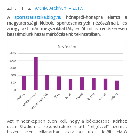
2017. 11. 12.
Archív
,
Archívum – 2017.
A
sportstatisztika.blog.hu
hónapról-hónapra elemzi a
magyarországi klubok, sportesemények nézőszámait, és
ahogy azt már megszokhatták, erről mi is rendszeresen
beszámolunk hazai mérkőzéseink tekintetében.
Azt mindenképpen tudni kell, hogy a békéscsabai Kórház
utcai Stadion a rekonstrukció miatt “félgőzzel” üzemel,
hiszen jelen pillanatban csak az utca felőli lelátó