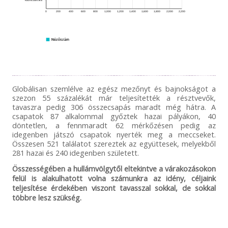
Kazincbarcika
415
0
200
400
600
800
1,000
1,200
1,400
1,600
1,800
2,000
2,200
Nézőszám
Globálisan szemlélve az egész mezőnyt és bajnokságot a
szezon 55 százalékát már teljesítették a résztvevők,
tavaszra pedig 306 összecsapás maradt még hátra. A
csapatok 87 alkalommal győztek hazai pályákon, 40
döntetlen, a fennmaradt 62 mérkőzésen pedig az
idegenben játszó csapatok nyerték meg a meccseket.
Összesen 521 találatot szereztek az együttesek, melyekből
281 hazai és 240 idegenben született.
Összességében a hullámvölgytől eltekintve a várakozásokon
felül is alakulhatott volna számunkra az idény, céljaink
teljesítése érdekében viszont tavasszal sokkal, de sokkal
többre lesz szükség.