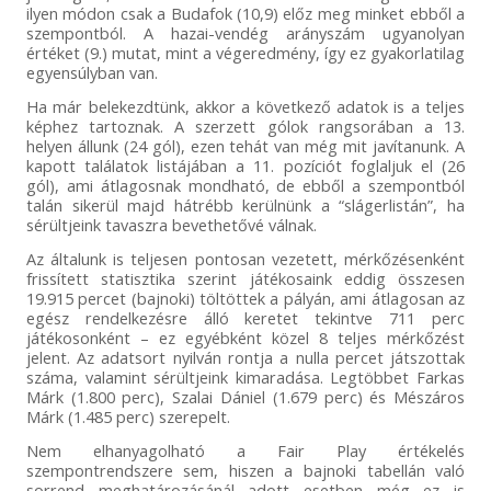
ilyen módon csak a Budafok (10,9) előz meg minket ebből a
szempontból. A hazai-vendég arányszám ugyanolyan
értéket (9.) mutat, mint a végeredmény, így ez gyakorlatilag
egyensúlyban van.
Ha már belekezdtünk, akkor a következő adatok is a teljes
képhez tartoznak. A szerzett gólok rangsorában a 13.
helyen állunk (24 gól), ezen tehát van még mit javítanunk. A
kapott találatok listájában a 11. pozíciót foglaljuk el (26
gól), ami átlagosnak mondható, de ebből a szempontból
talán sikerül majd hátrébb kerülnünk a “slágerlistán”, ha
sérültjeink tavaszra bevethetővé válnak.
Az általunk is teljesen pontosan vezetett, mérkőzésenként
frissített statisztika szerint játékosaink eddig összesen
19.915 percet (bajnoki) töltöttek a pályán, ami átlagosan az
egész rendelkezésre álló keretet tekintve 711 perc
játékosonként – ez egyébként közel 8 teljes mérkőzést
jelent. Az adatsort nyilván rontja a nulla percet játszottak
száma, valamint sérültjeink kimaradása. Legtöbbet Farkas
Márk (1.800 perc), Szalai Dániel (1.679 perc) és Mészáros
Márk (1.485 perc) szerepelt.
Nem elhanyagolható a Fair Play értékelés
szempontrendszere sem, hiszen a bajnoki tabellán való
sorrend meghatározásánál adott esetben még ez is