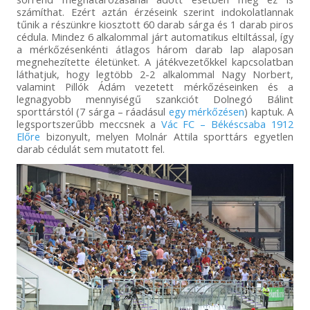
számíthat. Ezért aztán érzéseink szerint indokolatlannak
tűnik a részünkre kiosztott 60 darab sárga és 1 darab piros
cédula. Mindez 6 alkalommal járt automatikus eltiltással, így
a mérkőzésenkénti átlagos három darab lap alaposan
megnehezítette életünket. A játékvezetőkkel kapcsolatban
láthatjuk, hogy legtöbb 2-2 alkalommal Nagy Norbert,
valamint Pillók Ádám vezetett mérkőzéseinken és a
legnagyobb mennyiségű szankciót Dolnegó Bálint
sporttárstól (7 sárga – ráadásul
egy mérkőzésen
) kaptuk. A
legsportszerűbb meccsnek a
Vác FC – Békéscsaba 1912
Előre
bizonyult, melyen Molnár Attila sporttárs egyetlen
darab cédulát sem mutatott fel.