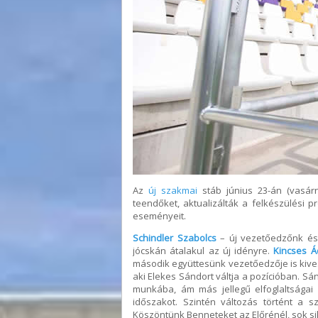
Az
új szakmai
stáb június 23-án (vasárn
teendőket, aktualizálták a felkészülési p
eseményeit.
Schindler Szabolcs
– új vezetőedzőnk és I
jócskán átalakul az új idényre.
Kincses 
második együttesünk vezetőedzője is kive
aki Elekes Sándort váltja a pozícióban. Sá
munkába, ám más jellegű elfoglaltságai 
időszakot. Szintén változás történt a 
Köszöntünk Benneteket az Előrénél, sok s