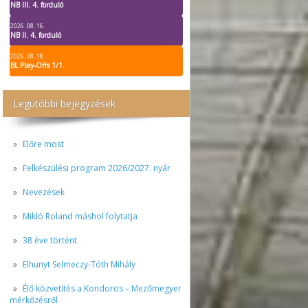
NB III. 4. forduló
2026. 08. 16.
NB II. 4. forduló
2026. 08. 18.
BL Play-Offs 1/1.
Legutóbbi bejegyzések
Előre most
Felkészülési program 2026/2027. nyár
Nevezések
Mikló Roland máshol folytatja
38 éve történt
Elhunyt Selmeczy-Tóth Mihály
Élő közvetítés a Kondoros – Mezőmegyer
mérkőzésről