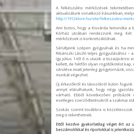
A felkészülési mérkőzések tekintetébe
aktualizálunk vonatkozó írásunkban, mel
http://1912elore.hu/site/felkeszulesi-mer
Ami biztos, hogy a Kisvárda lemondta a 
Kórház utcában rendezzünk meg. Két e
mérkőzések is konkretizálódnak.
Sérültjeink szépen gyógyulnak és ha min
Ribánszki László teljes gyógyulásához – a
így július 1-től ő is utazik a tiszaújváros
kellett, de hétfőn olyan rögzítőkötést ka
sérülése miatt jelenleg gyógytornázik, vis
munkát végezhet.
Új érkezőkről és távozókról külön fogun
annyit elárulhatunk, hogy négy igazolá
várható. Ebből következően próbázók 
esetleges szerződtetésükről a szakmai stáb
Szokás szerint továbbra is közzétesszü
meg is tekinthetnek.
Ettől kezdve gyakorlatilag véget ért az 
beszámolókkal és riportokkal is jelentkezü