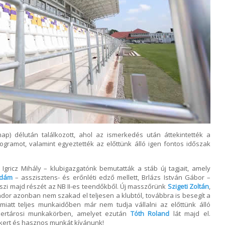
ap) délután találkozott, ahol az ismerkedés után áttekintették a
rogramot, valamint egyeztették az előttünk álló igen fontos időszak
gricz Mihály – klubigazgatónk bemutatták a stáb új tagjait, amely
Ádám
– asszisztens- és erőnléti edző mellett, Brlázs István Gábor –
szi majd részét az NB II-es teendőkből. Új masszőrünk
Szigeti Zoltán
,
ndor azonban nem szakad el teljesen a klubtól, továbbra is besegít a
miatt teljes munkaidőben már nem tudja vállalni az előttünk álló
szertárosi munkakörben, amelyet ezután
Tóth Roland
lát majd el.
ikert és hasznos munkát kívánunk!