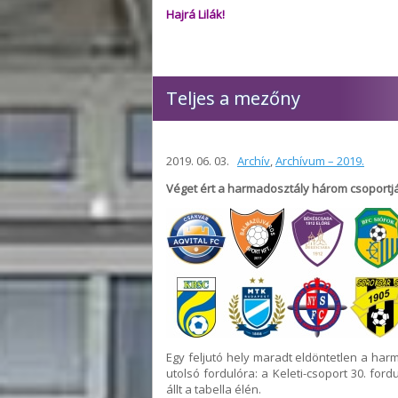
Hajrá Lilák!
Teljes a mezőny
2019. 06. 03.
Archív
,
Archívum – 2019.
Véget ért a harmadosztály három csoportj
Egy feljutó hely maradt eldöntetlen a ha
utolsó fordulóra: a Keleti-csoport 30. for
állt a tabella élén.