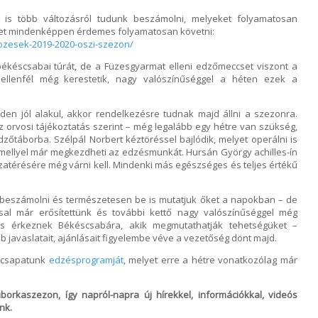
n is több változásról tudunk beszámolni, melyeket folyamatosan
yet mindenképpen érdemes folyamatosan követni:
kozesek-2019-2020-oszi-szezon/
békéscsabai túrát, de a Füzesgyarmat elleni edzőmeccset viszont a
llenfél még kerestetik, nagy valószínűséggel a héten ezek a
den jól alakul, akkor rendelkezésre tudnak majd állni a szezonra.
z orvosi tájékoztatás szerint – még legalább egy hétre van szükség,
i edzőtáborba. Szélpál Norbert kéztöréssel bajlódik, melyet operálni is
p, mellyel már megkezdheti az edzésmunkát. Hursán György achilles-ín
szatérésére még várni kell. Mindenki más egészséges és teljes értékű
k beszámolni és természetesen be is mutatjuk őket a napokban – de
ssal már erősítettünk és további kettő nagy valószínűséggel még
is érkeznek Békéscsabára, akik megmutathatják tehetségüket –
 javaslatait, ajánlásait figyelembe véve a vezetőség dönt majd.
k csapatunk
edzésprogramját
, melyet erre a hétre vonatkozólag már
uborkaszezon, így napról-napra új hírekkel, információkkal, videós
nk.