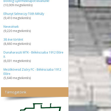
Boldog Gyermeknapot kívánunk!
(10,009 megtekintés)
Elhunyt Selmeczy-Tóth Mihály
(9,410 megtekintés)
Nevezések
(9,220 megtekintés)
38 éve történt
(8,660 megtekintés)
Dunaharaszti MTK - Békéscsaba 1912 Előre
II.
(6,031 megtekintés)
Mezőkövesd Zsóry FC - Békéscsaba 1912
Előre
(5,640 megtekintés)
Támogatóink