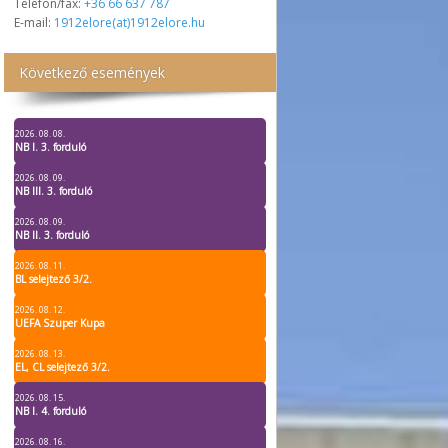
Telefon/fax:
+36 66 637 787
E-mail:
1912elore(at)1912elore.hu
Következő események
2026. 08. 08.
NB I. 3. forduló
2026. 08. 09.
NB III. 3. forduló
2026. 08. 09.
NB II. 3. forduló
2026. 08. 11.
BL selejtező 3/2.
2026. 08. 12.
UEFA Szuper Kupa
2026. 08. 13.
EL, CL selejtező 3/2.
2026. 08. 15.
NB I. 4. forduló
2026. 08. 16.