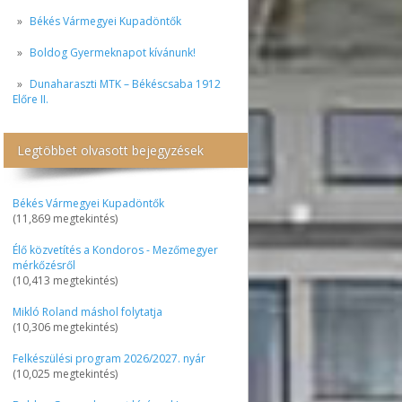
Békés Vármegyei Kupadöntők
Boldog Gyermeknapot kívánunk!
Dunaharaszti MTK – Békéscsaba 1912
Előre II.
Legtöbbet olvasott bejegyzések
Békés Vármegyei Kupadöntők
(11,869 megtekintés)
Élő közvetítés a Kondoros - Mezőmegyer
mérkőzésről
(10,413 megtekintés)
Mikló Roland máshol folytatja
(10,306 megtekintés)
Felkészülési program 2026/2027. nyár
(10,025 megtekintés)