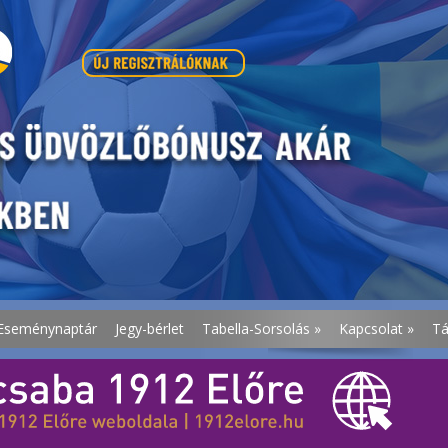
Eseménynaptár
Jegy-bérlet
Tabella-Sorsolás
»
Kapcsolat
»
T