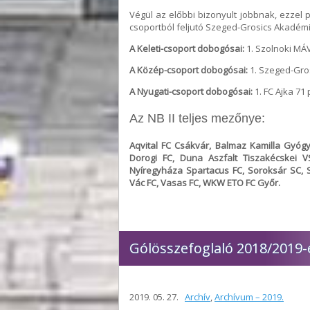
Végül az előbbi bizonyult jobbnak, ezzel 
csoportból feljutó Szeged-Grosics Akadémi
A Keleti-csoport dobogósai:
1. Szolnoki MÁV
A Közép-csoport dobogósai:
1. Szeged-Gros
A Nyugati-csoport dobogósai:
1. FC Ajka 71 
Az NB II teljes mezőnye:
Aqvital FC Csákvár, Balmaz Kamilla Gyóg
Dorogi FC, Duna Aszfalt Tiszakécskei V
Nyíregyháza Spartacus FC, Soroksár SC, 
Vác FC, Vasas FC, WKW ETO FC Győr.
Gólösszefoglaló 2018/2019-
2019. 05. 27.
Archív
,
Archívum – 2019.