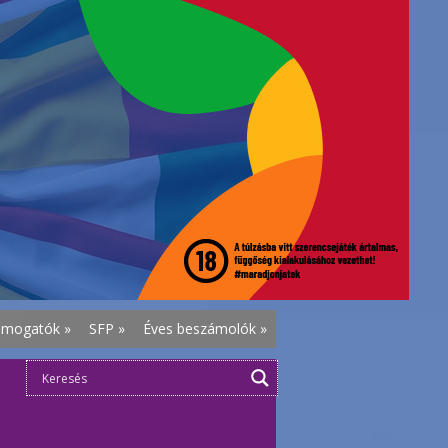
ámogatók
»
SFP
»
Éves beszámolók
»