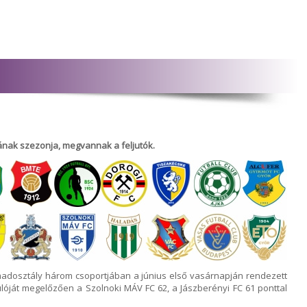
ának szezonja, megvannak a feljutók.
rmadosztály három csoportjában a június első vasárnapján rendezett
dulóját megelőzően a Szolnoki MÁV FC 62, a Jászberényi FC 61 ponttal