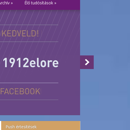
Archív
»
Élő tudósítások
»
Push értesítések