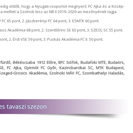
pedig eldőlt, hogy a Nyugati-csoportot megnyerő FC Ajka és a Közép-
a mellett a Szolnok lesz az NB II 2019–2020-as mezőnyének tagja.
 FC 65 pont, 2. Jászberényi FC 64 pont, 3. ESMTK 60 pont.
ics Akadémia 68 pont, 2. Szentlőrinc SE 63 pont, 3. SZEOL SC 55 pont.
pont, 2. Érdi VSE 59 pont, 3. Puskás Akadémia FC II. 50 pont.
yfürdő, Békéscsaba 1912 Előre, BFC Siófok, Budafoki MTE, Budaörs,
SE, FC Ajka, Gyirmót FC Győr, Kazincbarcikai SC, MTK Budapest,
Szeged-Grosics Akadémia, Szolnoki MÁV FC, Szombathelyi Haladás,
es tavaszi szezon