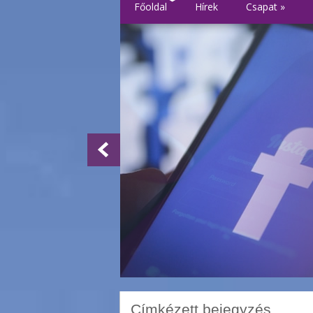
Főoldal
Hírek
Csapat
»
Címkézett bejegyzés