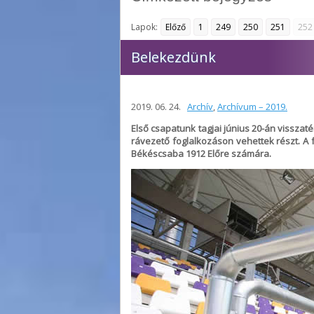
Lapok:
Előző
1
249
250
251
252
Belekezdünk
2019. 06. 24.
Archív
,
Archívum – 2019.
Első csapatunk tagjai június 20-án vissza
rávezető foglalkozáson vehettek részt. A f
Békéscsaba 1912 Előre számára.