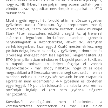
hogy az NB II-ben, hazai pályán még sosem tudtak nyerni
ellenünk, azaz nyugodtan nevezhetjük magunkat az ETO
mumusának.
Mivel a győri egylet hét forduló után mindössze egyetlen
győzelmet tudott felmutatni, így a szeptembert már új
vezetőedzővel, Csató Sándorral kezdték, akinek munkáját
Stark Péter asszisztens edzőként segíti. Az új trénerrel
lejátszott legutóbbi fordulóban azonban igencsak
helybenhagyták a Kazincbarcikát, akiket 0-5 arányban
vertek idegenben. Ezzel együtt Csató mesternek lesz még
jócskán dolga, hiszen az eddigi 2 győzelem, 3 döntetlen és
3 vereség mérleget nem lesz egyszerű kiegyenesíteni. Az
ETO jelen pillanatban mindössze 9 bajnoki pont birtokában,
a bajnoki táblázat 14. helyét foglalja el. Vannak
fogadkozások – már ahogy hallottuk, hogy itt az ideje
megszakítani a Békéscsaba veretlenségi sorozatát -, ehhez
azonban nekünk is lesz egy-két szavunk, hiszen csapatunk
egyáltalán nem érdemtelenül 4-4 győzelem és döntetlen
egyenleggel, 19 pont birtokosaként a tabella bronzérmes
pozícióját foglalja el (ezt nem győzzük elégszer
hangoztatni).
Következő vendéglátónk nem tétlenkedett a
keretváltoztatás tekintetében és már július elején