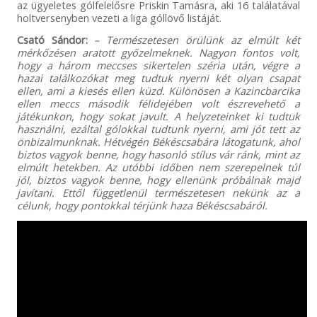
az ügyeletes gólfelelősre Priskin Tamásra, aki 16 találatával
holtversenyben vezeti a liga góllövő listáját.
Csató Sándor:
– Természetesen örülünk az elmúlt két
mérkőzésen aratott győzelmeknek. Nagyon fontos volt,
hogy a három meccses sikertelen széria után, végre a
hazai találkozókat meg tudtuk nyerni két olyan csapat
ellen, ami a kiesés ellen küzd. Különösen a Kazincbarcika
ellen meccs második félidejében volt észrevehető a
játékunkon, hogy sokat javult. A helyzeteinket ki tudtuk
használni, ezáltal gólokkal tudtunk nyerni, ami jót tett az
önbizalmunknak. Hétvégén Békéscsabára látogatunk, ahol
biztos vagyok benne, hogy hasonló stílus vár ránk, mint az
elmúlt hetekben. Az utóbbi időben nem szerepelnek túl
jól, biztos vagyok benne, hogy ellenünk próbálnak majd
javítani. Ettől függetlenül természetesen nekünk az a
célunk, hogy pontokkal térjünk haza Békéscsabáról.