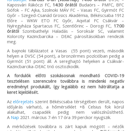
Kaposvári Rákóczi FC,
14:30 órától
Budaörs – PMFC, BFC
Siófok – FC Ajka, Szolnoki MÁV FC – Vasas FC, Gyirmót FC
Győr – Szeged-Csanád Grosics Akadémia, Békéscsaba 1912
Előre – WKW ETO FC Győr, Aqvital FC Csákvár –
Nyíregyháza Spartacus FC, Szentlőrinc – Dorogi FC,
17:00
órától
Szombathelyi Haladás – Soroksár SC, valamint
Kolorcity Kazincbarcika – DEAC párosításokban rendezik
meg.
A bajnoki táblázatot a Vasas (55 pont) vezeti, második
helyen a DVSC (54 pont), a bronzérmes pozícióban pedig a
Gyirmót (51 pont) áll. A sereghajtó helyeken a Csákvár-
Kazincbarcika-DEAC trió osztozkodik.
A fordulók előtti szokásosnak mondható COVID-19
tesztelésen szerencsére továbbra is mindenki negatív
eredményt produkált, így legalább ez nem hátráltatja a
keret kijelölését.
Az
előrejelzés
szerint Békéscsaba térségében derült, napos
időjárás várható, a hőmérséklet +8 Celsius fok körül
alakulhat, csapadék pedig nem valószínűsíthető.
A
Nap
2021. március 7-én 17 óra 39 perckor nyugszik.
A mérkőzések továbbra is zárt kapuk mögött – nézők