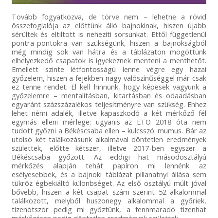
Tovább fogyatkozva, de törve nem – lehetne a rövid
összefoglalója az előttünk álló bajnokinak, hiszen újabb
sérültek és eltiltott is nehezíti sorsunkat. Ettől függetlenül
pontra-pontokra van szükségünk, hiszen a bajnokságból
még mindig sok van hátra és a táblázaton mögöttünk
elhelyezkedő csapatok is igyekeznek menteni a menthetőt.
Emellett szinte létfontosságú lenne végre egy hazai
győzelem, hiszen a fejekben nagy valószínűséggel már csak
ez tenne rendet. El kell hinnünk, hogy képesek vagyunk a
győzelemre – mentalitásban, kitartásban és odaadásban
egyaránt százszázalékos teljesítményre van szükség. Ehhez
lehet némi adalék, illetve kapaszkodó a két mérkőző fél
egymás elleni mérlege: ugyanis az ETO 2018 óta nem
tudott győzni a Békéscsaba ellen – kulcsszó: mumus. Bár az
utolsó két találkozásunk alkalmával döntetlen eredmények
születtek, előtte kétszer, illetve 2017-ben egyszer a
Békéscsaba győzött. Az eddigi hat másodosztályú
mérkőzés alapján tehát papíron mi lennénk az
esélyesebbek, és a bajnoki táblázat pillanatnyi állása sem
tükröz égbekiáltó különbséget. Az első osztályú múlt jóval
bővebb, hiszen a két csapat szám szerint 52 alkalommal
találkozott, melyből huszonegy alkalommal a győriek,
tizenötször pedig mi győztünk, a fennmaradó tizenhat
mérkőzésen pedig döntetlen eredmények születtek.