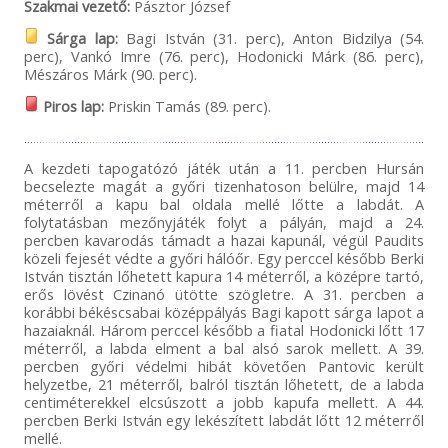
Szakmai vezető:
Pásztor József
Sárga lap:
Bagi István (31. perc), Anton Bidzilya (54.
perc), Vankó Imre (76. perc), Hodonicki Márk (86. perc),
Mészáros Márk (90. perc).
Piros lap:
Priskin Tamás (89. perc).
A kezdeti tapogatózó játék után a 11. percben Hursán
becselezte magát a győri tizenhatoson belülre, majd 14
méterről a kapu bal oldala mellé lőtte a labdát. A
folytatásban mezőnyjáték folyt a pályán, majd a 24.
percben kavarodás támadt a hazai kapunál, végül Paudits
közeli fejesét védte a győri hálóőr. Egy perccel később Berki
István tisztán lőhetett kapura 14 méterről, a középre tartó,
erős lövést Czinanó ütötte szögletre. A 31. percben a
korábbi békéscsabai középpályás Bagi kapott sárga lapot a
hazaiaknál. Három perccel később a fiatal Hodonicki lőtt 17
méterről, a labda elment a bal alsó sarok mellett. A 39.
percben győri védelmi hibát követően Pantovic került
helyzetbe, 21 méterről, balról tisztán lőhetett, de a labda
centiméterekkel elcsúszott a jobb kapufa mellett. A 44.
percben Berki István egy lekészített labdát lőtt 12 méterről
mellé.