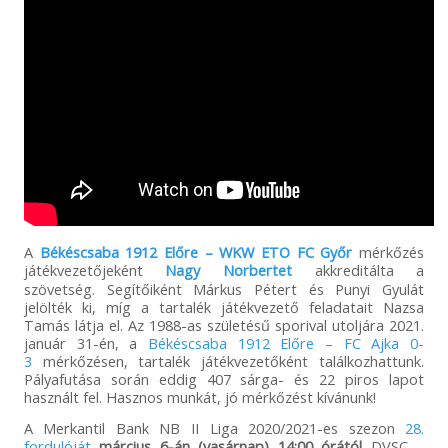
A
Békéscsaba 1912 Előre – WKW ETO FC Győr
mérkőzés
játékvezetőjeként
Nagy Norbertet
akkreditálta a
szövetség. Segítőiként Márkus Pétert és Punyi Gyulát
jelölték ki, míg a tartalék játékvezető feladatait Nazsa
Tamás látja el. Az 1988-as születésű sporival utoljára 2021.
január 31-én, a
Békéscsaba 1912 Előre – FC Ajka 0-
3
mérkőzésen, tartalék játékvezetőként találkozhattunk.
Pályafutása során eddig 407 sárga- és 22 piros lapot
használt fel. Hasznos munkát, jó mérkőzést kívánunk!
A Merkantil Bank NB II Liga 2020/2021-es szezon
28.
fordulóját
március 6-án (vasárnap) 14:00 órától
DVSC –