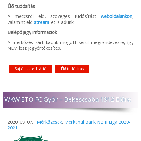
Élő tudósítás
A meccsről élő, szöveges tudósítást
weboldalunkon
,
valamint élő
stream
-et is adunk.
Belépőjegy információk
A mérkőzés zárt kapuk mögött kerül megrendezésre, így
NEM lesz jegyértékesítés.
Sajtó akkreditáció
Élő tudósítás
WKW ETO FC Győr – Békéscsaba 1912 Előre
2020. 09. 07.
Mérkőzések
,
Merkantil Bank NB II Liga 2020-
2021