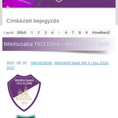
Címkézett bejegyzés
Lapok:
Előző
1
2
3
4
5
6
7
8
9
Következő
Békéscsaba 1912 Előre – WKW ETO FC Győr
2021. 03. 01.
Mérkőzések
,
Merkantil Bank NB II Liga 2020-
2021