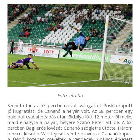
Fotó: eto.hu
Szünet után az 57. percben a volt válogatott Priskin kapott
jó kiugratást, de Czinanó a helyén volt. Az 58. percben egy
baloldali csabai beadás után Bidzilya lőtt 12 méterről mellé,
majd elhagyta a pályát, helyére Szabó Péter állt be. A 63.
percben Bagi erős lövését Czinanó szögletre ütötte. Három
perccel később Vári fejesét védte bravúrral Czinanó kapus.
A félidő közepén cseréltek a vendégek, Gránicz érkezett