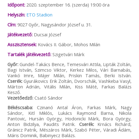
Időpont:
2020. szeptember 16. (szerda) 19:00 óra
Helyszín:
ETO Stadion
Cím:
9027 Győr, Nagysándor József u. 31.
Játékvezető:
Ducsai József
Asszisztensek:
Kovács II. Gábor, Mohos Milán
Tartalék játékvezető:
Szigetvári Márk
Győr:
Gundel-Takács Bence, Temesvári Attila, Lipták Zoltán,
Bagi István, Szimcso Viktor, Kerkez Milos, Vári Barnabás,
Vankó Imre, Májer Milán, Priskin Tamás, Berki István.
Cserék:
Gyurákovics Erik Zoltán, Dvorschák, Vashkeba Vasyl,
Márton Adrián, Vitális Milán, Kiss Máté, Farkas Balázs
Kesző.
Vezetőedző:
Csató Sándor
Békéscsaba:
Czinanó Antal Áron, Farkas Márk, Nagy
Sándor, Kitl Miklós, Lukács Raymond Barna, Nikola
Pantovic, Hursán György, Hodonicki Márk, Bora György,
Anton Bidzilya, Paudits Patrik.
Cserék:
Krnács Richárd,
Gránicz Patrik, Mészáros Márk, Szabó Péter, Váradi Ádám,
Máris Dominik, Babinyecz Balázs.