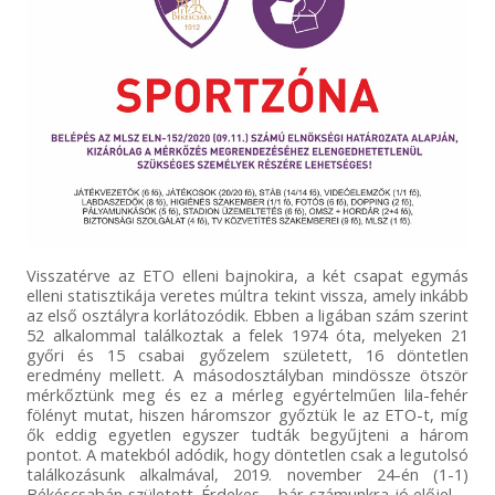
Visszatérve az ETO elleni bajnokira, a két csapat egymás
elleni statisztikája veretes múltra tekint vissza, amely inkább
az első osztályra korlátozódik. Ebben a ligában szám szerint
52 alkalommal találkoztak a felek 1974 óta, melyeken 21
győri és 15 csabai győzelem született, 16 döntetlen
eredmény mellett. A másodosztályban mindössze ötször
mérkőztünk meg és ez a mérleg egyértelműen lila-fehér
fölényt mutat, hiszen háromszor győztük le az ETO-t, míg
ők eddig egyetlen egyszer tudták begyűjteni a három
pontot. A matekból adódik, hogy döntetlen csak a legutolsó
találkozásunk alkalmával, 2019. november 24-én (1-1)
Békéscsabán született. Érdekes – bár számunkra jó előjel -,