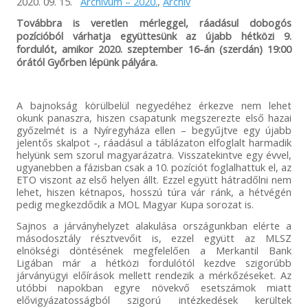
2020. 09. 15.
Archívum – 2020.
,
Archív
abban az esetben, ha valaki az információk hiányára
hivatkozva, bármilyen okból nem tud az adott mérkőzésre
Továbbra is veretlen mérleggel, ráadásul dobogós
bejutni! Előfordulhat, hogy adott esetben a vendéglátó klub
pozícióból várhatja együttesünk az újabb hétközi 9.
nem ad minden részletre kiterjedő tájékoztatást, így
fordulót, amikor 2020. szeptember 16-án (szerdán) 19:00
mindenképp javasoljuk, hogy keressék fel az ellenfél
órától Győrben lépünk pályára.
csapatának felületeit is és tájékozódjanak a bejutás
feltételeiről. A Békéscsaba 1912 Előre minden tőle telhetőt
megtesz azért, hogy vendégei, szurkolói és az érdeklődők
időben, megfelelő felvilágosítást kapjanak, de önhibánkon
A bajnokság körülbelül negyedéhez érkezve nem lehet
kívül a helyszíni rendezési feltételekért NEM tudunk
okunk panaszra, hiszen csapatunk megszerezte első hazai
felelősséget vállalni. Megértésüket és türelmüket
győzelmét is a Nyíregyháza ellen – begyűjtve egy újabb
köszönjük!
jelentős skalpot -, ráadásul a táblázaton elfoglalt harmadik
helyünk sem szorul magyarázatra. Visszatekintve egy évvel,
ugyanebben a fázisban csak a 10. pozíciót foglalhattuk el, az
ETO viszont az első helyen állt. Ezzel együtt hátradőlni nem
lehet, hiszen kétnapos, hosszú túra vár ránk, a hétvégén
pedig megkezdődik a MOL Magyar Kupa sorozat is.
Sajnos a járványhelyzet alakulása országunkban elérte a
másodosztály résztvevőit is, ezzel együtt az MLSZ
elnökségi döntésének megfelelően a Merkantil Bank
Ligában már a hétközi fordulótól kezdve szigorúbb
járványügyi előírások mellett rendezik a mérkőzéseket. Az
utóbbi napokban egyre növekvő esetszámok miatt
elővigyázatosságból szigorú intézkedések kerültek