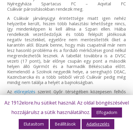
Nyíregyháza Spartacus FC – Aqvital FC
Csákvár párosításokban rendezik meg.
A Csákvár járványügyi érintettsége miatt igen nehéz
helyzetbe került, hiszen több halasztási lehetősége nincs,
így mindenképpen ki kell állnia a Szpari ellen. Hiába
rendelkezik vezetőedzőjük és több felépült játékosuk
negatív tesztekkel, egyelőre nem mentesítették őket a
karantén alól. Bízunk benne, hogy más csapatnál már nem
lesz hasonló probléma és a forduló mérkőzései gond nélkül
megrendezhetők lesznek. A tabellát továbbra is a DVSC
vezeti (17 pont), bár előnye csupán egy pont a második
helyen álló Gyirmót és a harmadik Békéscsaba előtt.
Kiemelendő a Szolnok negyedik helye, a sereghajtó DEAC,
Kazincbarcika és a több sebből vérző Csákvár pedig még
mindig nem találja a helyét a bajnokságban.
Az
előrejelzés
szerint Győr térségében közepesen felhős
időjárás várható, 30 Celsius fokos maximális
hőmérséklettel. A
Nap
ezen a napon pontosan 18:54 órakor
Az 1912elore.hu sütiket használ. Az oldal böngészésével
nyugszik, így a mérkőzést villanyfény mellett rendezik meg.
hozzájárulsz a sütik használatához.
Elfogadom
Arra buzdítjuk közönségünket, hogy amennyiben tehetik és
módjukban áll, idegenbe is kísérjék el a srácokat és
Elutasítom
Beállítások
Adatkezelés
szurkolásukkal segítsék győzelemre csapatunkat!