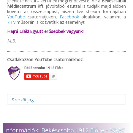
jelenléte nélkül – kerülnek megrendezésre, de a
Békéscsabai
Médiacentrum Kft.
jóvoltából ezúttal is tudják majd élőben
követni az összecsapást, hiszen live stream formájában
YouTube
csatornájukon,
Facebook
oldalukon, valamint a
7.Tv
műsorán is közvetítik az eseményt.
Hajrá Lilák! Együtt erősebbek vagyunk!
M.B.
Csatlakozzon YouTube csatornánkhoz:
Szerzői jog
Figyelem! Felhívjuk figyelmüket, hogy az 1912elore.hu web-
és a facebook.com/1912elore oldalon megjelenő hírek,
interjúk, ötletek, megoldások és fotók a Békéscsaba 1912
Információk: Békéscsaba 1912 Előre – WKW
Előre Futball Zrt. tulajdonát képezik. Tilos a tulajdonos