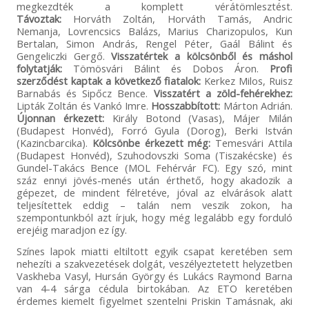
megkezdték a komplett vérátömlesztést.
Távoztak:
Horváth Zoltán, Horváth Tamás, Andric
Nemanja, Lovrencsics Balázs, Marius Charizopulos, Kun
Bertalan, Simon András, Rengel Péter, Gaál Bálint és
Gengeliczki Gergő.
Visszatértek a kölcsönből és máshol
folytatják:
Tömösvári Bálint és Dobos Áron.
Profi
szerződést kaptak a következő fiatalok:
Kerkez Milos, Ruisz
Barnabás és Sipőcz Bence.
Visszatért a zöld-fehérekhez:
Lipták Zoltán és Vankó Imre.
Hosszabbított:
Márton Adrián.
Újonnan érkezett:
Király Botond (Vasas), Májer Milán
(Budapest Honvéd), Forró Gyula (Dorog), Berki István
(Kazincbarcika).
Kölcsönbe érkezett még:
Temesvári Attila
(Budapest Honvéd), Szuhodovszki Soma (Tiszakécske) és
Gundel-Takács Bence (MOL Fehérvár FC). Egy szó, mint
száz ennyi jövés-menés után érthető, hogy akadozik a
gépezet, de mindent félretéve, jóval az elvárások alatt
teljesítettek eddig – talán nem veszik zokon, ha
szempontunkból azt írjuk, hogy még legalább egy forduló
erejéig maradjon ez így.
Színes lapok miatti eltiltott egyik csapat keretében sem
nehezíti a szakvezetések dolgát, veszélyeztetett helyzetben
Vaskheba Vasyl, Hursán György és Lukács Raymond Barna
van 4-4 sárga cédula birtokában. Az ETO keretében
érdemes kiemelt figyelmet szentelni Priskin Tamásnak, aki