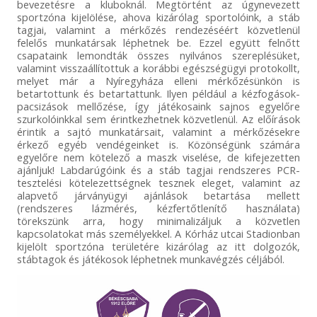
bevezetésre a kluboknál. Megtörtént az úgynevezett
sportzóna kijelölése, ahova kizárólag sportolóink, a stáb
tagjai, valamint a mérkőzés rendezéséért közvetlenül
felelős munkatársak léphetnek be. Ezzel együtt felnőtt
csapataink lemondták összes nyilvános szereplésüket,
valamint visszaállítottuk a korábbi egészségügyi protokollt,
melyet már a Nyíregyháza elleni mérkőzésünkön is
betartottunk és betartattunk. Ilyen például a kézfogások-
pacsizások mellőzése, így játékosaink sajnos egyelőre
szurkolóinkkal sem érintkezhetnek közvetlenül. Az előírások
érintik a sajtó munkatársait, valamint a mérkőzésekre
érkező egyéb vendégeinket is. Közönségünk számára
egyelőre nem kötelező a maszk viselése, de kifejezetten
ajánljuk! Labdarúgóink és a stáb tagjai rendszeres PCR-
tesztelési kötelezettségnek tesznek eleget, valamint az
alapvető járványügyi ajánlások betartása mellett
(rendszeres lázmérés, kézfertőtlenítő használata)
törekszünk arra, hogy minimalizáljuk a közvetlen
kapcsolatokat más személyekkel. A Kórház utcai Stadionban
kijelölt sportzóna területére kizárólag az itt dolgozók,
stábtagok és játékosok léphetnek munkavégzés céljából.