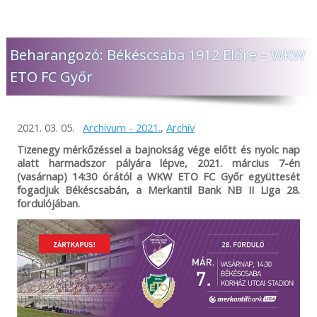
Beharangozó: Békéscsaba 1912 Előre – WKW
ETO FC Győr
2021. 03. 05.
Archívum - 2021.
,
Archív
Tizenegy mérkőzéssel a bajnokság vége előtt és nyolc nap
alatt harmadszor pályára lépve, 2021. március 7-én
(vasárnap) 14:30 órától a WKW ETO FC Győr együttesét
fogadjuk Békéscsabán, a Merkantil Bank NB II Liga 28.
fordulójában.