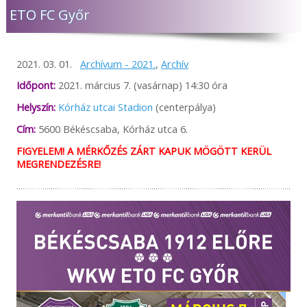
előzetes engedélye nélkül a tartalom egészét vagy egyes
ETO FC Győr
részeit bármely formában átruházni, terjeszteni,
reprodukálni vagy a saját személyes használatot
meghaladó mértékben tárolni esetleg kinyomtatni. A
híranyagok bármilyen célú szolgáltatásként való
2021. 03. 01.
Archívum - 2021.
,
Archív
felhasználása hangsúlyozottan csak a tulajdonos előzetes
írásbeli engedélyével és csakis a forrás pontos
Időpont:
2021. március 7. (vasárnap) 14:30 óra
megjelölésével történhet. Az itt fellelhető tartalmak ettől
eltérő kezelése szerzői jogi vita tárgyát képezheti.
Helyszín:
Kórház utcai Stadion
(centerpálya)
Cím:
5600 Békéscsaba, Kórház utca 6.
FIGYELEM! A MÉRKŐZÉS ZÁRT KAPUK MÖGÖTT KERÜL
MEGRENDEZÉSRE!