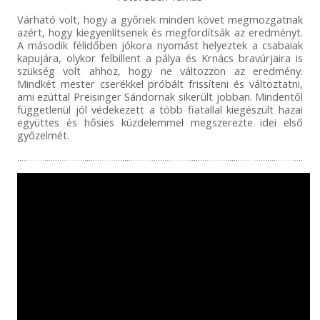
Várható volt, hogy a győriek minden követ megmozgatnak
azért, hogy kiegyenlítsenek és megfordítsák az eredményt.
A második félidőben jókora nyomást helyeztek a csabaiak
kapujára, olykor felbillent a pálya és Krnács bravúrjaira is
szükség volt ahhoz, hogy ne változzon az eredmény.
Mindkét mester cserékkel próbált frissíteni és változtatni,
ami ezúttal Preisinger Sándornak sikerült jobban. Mindentől
függetlenül jól védekezett a több fiatallal kiegészült hazai
együttes és hősies küzdelemmel megszerezte idei első
győzelmét.