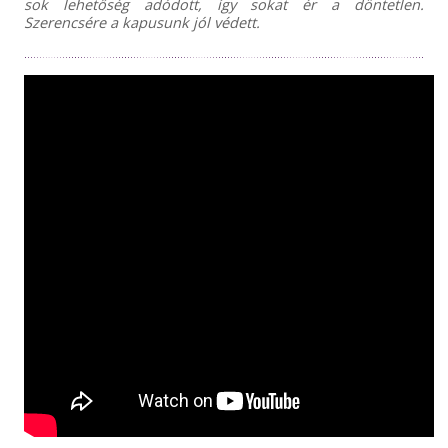
sok lehetőség adódott, így sokat ér a döntetlen.
Szerencsére a kapusunk jól védett.