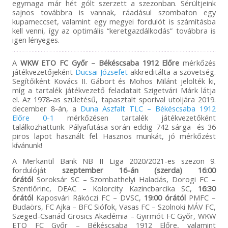
egymaga már hét gólt szerzett a szezonban. Sérültjeink
sajnos továbbra is vannak, ráadásul szombaton egy
kupameccset, valamint egy megyei fordulót is számításba
kell venni, így az optimális “keretgazdálkodás” továbbra is
igen lényeges.
A
WKW ETO FC Győr – Békéscsaba 1912 Előre
mérkőzés
játékvezetőjeként
Ducsai Józsefet
akkreditálta a szövetség.
Segítőiként Kovács II. Gábort és Mohos Milánt jelölték ki,
míg a tartalék játékvezető feladatait Szigetvári Márk látja
el. Az 1978-as születésű, tapasztalt sporival utoljára 2019.
december 8-án, a
Duna Aszfalt TLC – Békéscsaba 1912
Előre 0-1
mérkőzésen tartalék játékvezetőként
találkozhattunk. Pályafutása során eddig 742 sárga- és 36
piros lapot használt fel. Hasznos munkát, jó mérkőzést
kívánunk!
A Merkantil Bank NB II Liga 2020/2021-es szezon 9.
fordulóját
szeptember 16-án (szerda) 16:00
órától
Soroksár SC – Szombathelyi Haladás, Dorogi FC –
Szentlőrinc, DEAC – Kolorcity Kazincbarcika SC,
16:30
órától
Kaposvári Rákóczi FC – DVSC,
19:00 órától
PMFC –
Budaörs, FC Ajka – BFC Siófok, Vasas FC – Szolnoki MÁV FC,
Szeged-Csanád Grosics Akadémia – Gyirmót FC Győr, WKW
ETO FC Győr – Békéscsaba 1912 Előre, valamint