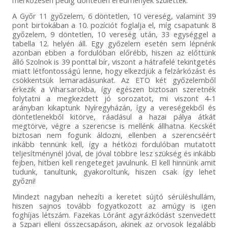
A Győr 11 győzelem, 6 döntetlen, 10 vereség, valamint 39
pont birtokában a 10. pozíciót foglalja el, míg csapatunk 8
győzelem, 9 döntetlen, 10 vereség után, 33 egységgel a
tabella 12. helyén áll. Egy győzelem esetén sem lépnénk
azonban ebben a fordulóban előrébb, hiszen az előttünk
álló Szolnok is 39 ponttal bír, viszont a hátrafelé tekintgetés
miatt létfontosságú lenne, hogy elkezdjük a felzárkózást és
csökkentsük lemaradásunkat. Az ETO két győzelemből
érkezik a Viharsarokba, így egészen biztosan szeretnék
folytatni a megkezdett jó sorozatot, mi viszont 4-1
arányban kikaptunk Nyíregyházán, így a vereségekből és
döntetlenekből kitörve, ráadásul a hazai pálya átkát
megtörve, végre a szerencse is mellénk állhatna. Kecskét
biztosan nem fogunk áldozni, ellenben a szerencséért
inkább tennünk kell, így a hétközi fordulóban mutatott
teljesítménynél jóval, de jóval többre lesz szükség és inkább
fejben, hitben kell rengeteget javulnunk. El kell hinnünk amit
tudunk, tanultunk, gyakoroltunk, hiszen csak így lehet
győzni!
Mindezt nagyban nehezíti a keretet sújtó sérüléshullám,
hiszen sajnos tovább fogyatkozott az amúgy is igen
foghíjas létszám. Fazekas Lóránt agyrázkódást szenvedett
a Szpari elleni összecsapáson, akinek az orvosok legalább