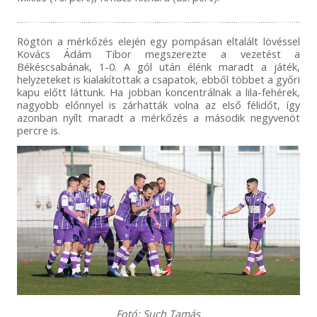
Rögtön a mérkőzés elején egy pompásan eltalált lövéssel
Kovács Ádám Tibor megszerezte a vezetést a
Békéscsabának, 1-0. A gól után élénk maradt a játék,
helyzeteket is kialakítottak a csapatok, ebből többet a győri
kapu előtt láttunk. Ha jobban koncentrálnak a lila-fehérek,
nagyobb előnnyel is zárhatták volna az első félidőt, így
azonban nyílt maradt a mérkőzés a második negyvenöt
percre is.
Fotó: Such Tamás