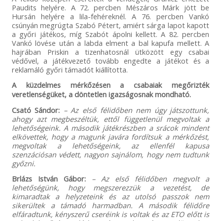
Paudits helyére. A 72. percben Mészáros Márk jött be
Hursán helyére a lila-fehéreknél. A 76. percben Vankó
csúnyán megrúgta Szabó Pétert, amiért sárga lapot kapott
a győri játékos, míg Szabót ápolni kellett. A 82. percben
Vankó lövése után a labda elment a bal kapufa mellett. A
hajrában Priskin a tizenhatosnál ütközött egy csabai
védővel, a játékvezető tovább engedte a játékot és a
reklamáló győri támadót kiállította.
A küzdelmes mérkőzésen a csabaiak megőrizték
veretlenségüket, a döntetlen igazságosnak mondható.
Csató Sándor:
– Az első félidőben nem úgy játszottunk,
ahogy azt megbeszéltük, ettől függetlenül megvoltak a
lehetőségeink. A második játékrészben a srácok mindent
elkövettek, hogy a magunk javára fordítsuk a mérkőzést,
megvoltak a lehetőségeink, az ellenfél kapusa
szenzációsan védett, nagyon sajnálom, hogy nem tudtunk
győzni.
Brlázs István Gábor:
– Az első félidőben megvolt a
lehetőségünk, hogy megszerezzük a vezetést, de
kimaradtak a helyzeteink és az utolsó passzok nem
sikerültek a támadó harmadban. A második félidőre
elfáradtunk, kényszerű cseréink is voltak és az ETO előtt is