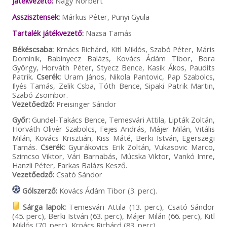
Játékvezető:
Nagy Norbert
Asszisztensek:
Márkus Péter, Punyi Gyula
Tartalék játékvezető:
Nazsa Tamás
Békéscsaba:
Krnács Richárd, Kitl Miklós, Szabó Péter, Máris
Dominik, Babinyecz Balázs, Kovács Ádám Tibor, Bora
György, Horváth Péter, Styecz Bence, Kasik Ákos, Paudits
Patrik.
Cserék:
Uram János, Nikola Pantovic, Pap Szabolcs,
Ilyés Tamás, Zelik Csba, Tóth Bence, Sipaki Patrik Martin,
Szabó Zsombor.
Vezetőedző:
Preisinger Sándor
Győr:
Gundel-Takács Bence, Temesvári Attila, Lipták Zoltán,
Horváth Olivér Szabolcs, Fejes András, Májer Milán, Vitális
Milán, Kovács Krisztián, Kiss Máté, Berki István, Egerszegi
Tamás.
Cserék:
Gyurákovics Erik Zoltán, Vukasovic Marco,
Szimcso Viktor, Vári Barnabás, Múcska Viktor, Vankó Imre,
Hanzli Péter, Farkas Balázs Kesző.
Vezetőedző:
Csató Sándor
Gólszerző:
Kovács Ádám Tibor (3. perc).
Sárga lapok:
Temesvári Attila (13. perc), Csató Sándor
(45. perc), Berki István (63. perc), Májer Milán (66. perc), Kitl
Miklós (70. perc), Krnács Richárd (83. perc).