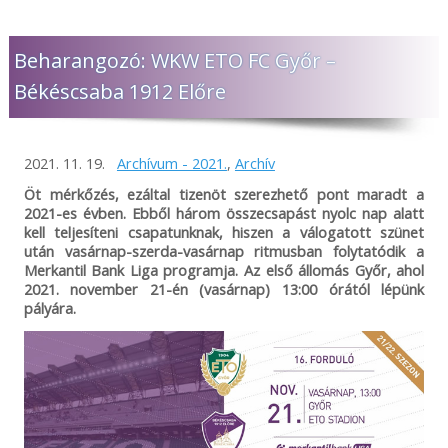
Figyelem! Felhívjuk figyelmüket, hogy az idegenbeli
mérkőzések megtekintése és az elutazás előtt minden
esetben szíveskedjenek figyelmesen elolvasni a
Beharangozó: WKW ETO FC Győr –
mérkőzésekkel kapcsolatos információkat, melyeket
egyedülálló módon rendszeresen és azonnal frissítünk,
Békéscsaba 1912 Előre
miután hivatalos formában megkaptuk a belépőjegyekkel
és beléptetéssel kapcsolatos tájékoztatást. A szükséges
tudnivalókat időben megosztjuk összes online felületünkön,
így a Békéscsaba 1912 Előre NEM tud felelősséget vállalni
2021. 11. 19.
Archívum - 2021.
,
Archív
abban az esetben, ha valaki az információk hiányára
hivatkozva, bármilyen okból nem tud az adott mérkőzésre
Öt mérkőzés, ezáltal tizenöt szerezhető pont maradt a
bejutni! Előfordulhat, hogy adott esetben a vendéglátó klub
2021-es évben. Ebből három összecsapást nyolc nap alatt
nem ad minden részletre kiterjedő tájékoztatást, így
kell teljesíteni csapatunknak, hiszen a válogatott szünet
mindenképp javasoljuk, hogy keressék fel az ellenfél
után vasárnap-szerda-vasárnap ritmusban folytatódik a
csapatának felületeit is és tájékozódjanak a bejutás
Merkantil Bank Liga programja. Az első állomás Győr, ahol
feltételeiről. A Békéscsaba 1912 Előre minden tőle telhetőt
2021. november 21-én (vasárnap) 13:00 órától lépünk
megtesz azért, hogy vendégei, szurkolói és az érdeklődők
pályára.
időben, megfelelő felvilágosítást kapjanak, de önhibánkon
kívül a helyszíni rendezési feltételekért NEM tudunk
felelősséget vállalni. Megértésüket és türelmüket
köszönjük!