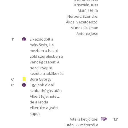
Krisztián, Kiss
Máté, Urblík
Norbert, Szendrei
Ákos. Vezetőedző:
Munoz Guzman
Antonio Jose
1'
Elkezdődött a
mérkőzés, lila
mezben a hazai,
zöld szerelésben a
vendég csapat. A
hazai csapat
kezdte a találkozót.
6'
Bora György
8'
Egy jobb oldali
szabadrúgás után
Albert fejelhetett,
de a labda
elkerülte a győri
kaput.
Vitális két jó csel
13'
után, 22 méterről a