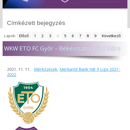
Címkézett bejegyzés
Lapok:
Előző
1
2
3
4
5
6
7
8
9
Következő
WKW ETO FC Győr – Békéscsaba 1912 Előre
2021. 11. 11.
Mérkőzések
,
Merkantil Bank NB II Liga 2021-
2022