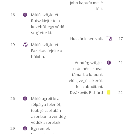
jobb kapufa mellé
lőtt.
16'
Mikló szögletét
Ruisz kiejtette a
kezéből, egy védő
segítette ki.
Huszár lesen volt.
17'
19'
Mikló szögletét
Fazekas fejelte a
hálóba.
Vendég szöglet
21'
után némi zavar
támadt a kapunk
előtt, végül sikerült
felszabadítani.
Deákovits Richárd
22'
26'
Mikló ugrott ki a
félpálya felénél,
több jó csel után
azonban a vendég
védők szerelték.
29'
Egy remek