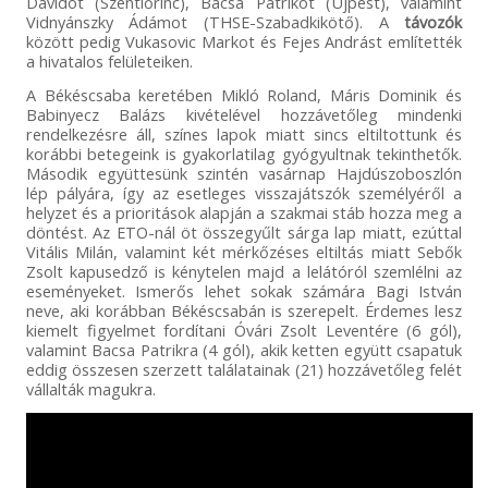
Dávidot (Szentlőrinc), Bacsa Patrikot (Újpest), valamint
Vidnyánszky Ádámot (THSE-Szabadkikötő). A
távozók
között pedig Vukasovic Markot és Fejes Andrást említették
a hivatalos felületeiken.
A Békéscsaba keretében Mikló Roland, Máris Dominik és
Babinyecz Balázs kivételével hozzávetőleg mindenki
rendelkezésre áll, színes lapok miatt sincs eltiltottunk és
korábbi betegeink is gyakorlatilag gyógyultnak tekinthetők.
Második együttesünk szintén vasárnap Hajdúszoboszlón
lép pályára, így az esetleges visszajátszók személyéről a
helyzet és a prioritások alapján a szakmai stáb hozza meg a
döntést. Az ETO-nál öt összegyűlt sárga lap miatt, ezúttal
Vitális Milán, valamint két mérkőzéses eltiltás miatt Sebők
Zsolt kapusedző is kénytelen majd a lelátóról szemlélni az
eseményeket. Ismerős lehet sokak számára Bagi István
neve, aki korábban Békéscsabán is szerepelt. Érdemes lesz
kiemelt figyelmet fordítani Óvári Zsolt Leventére (6 gól),
valamint Bacsa Patrikra (4 gól), akik ketten együtt csapatuk
eddig összesen szerzett találatainak (21) hozzávetőleg felét
vállalták magukra.