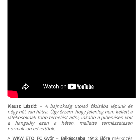
Klausz László:
– A bajnokság utolsó fázisába lépünk és
négy hét van hátra. Úgy érzem, hogy jelenleg nem kellett a
játékosoknak több terhelést adni, inkább a pihenésen volt
a hangsúly ezen a héten, mellette természetesen
normálisan edzettünk.
A
WKW ETO FC Győr – Békéscsaba 1912 Előre
mérkőzés