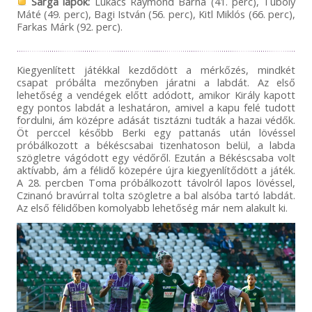
Sárga lapok:
Lukács Raymond Barna (41. perc), Tuboly
Máté (49. perc), Bagi István (56. perc), Kitl Miklós (66. perc),
Farkas Márk (92. perc).
Kiegyenlített játékkal kezdődött a mérkőzés, mindkét
csapat próbálta mezőnyben járatni a labdát. Az első
lehetőség a vendégek előtt adódott, amikor Király kapott
egy pontos labdát a leshatáron, amivel a kapu felé tudott
fordulni, ám középre adását tisztázni tudták a hazai védők.
Öt perccel később Berki egy pattanás után lövéssel
próbálkozott a békéscsabai tizenhatoson belül, a labda
szögletre vágódott egy védőről. Ezután a Békéscsaba volt
aktívabb, ám a félidő közepére újra kiegyenlítődött a játék.
A 28. percben Toma próbálkozott távolról lapos lövéssel,
Czinanó bravúrral tolta szögletre a bal alsóba tartó labdát.
Az első félidőben komolyabb lehetőség már nem alakult ki.