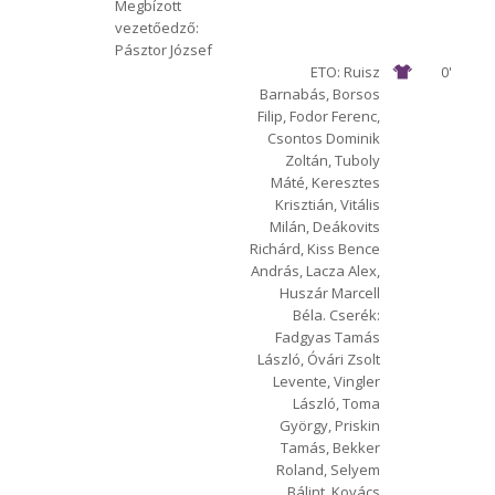
Megbízott
vezetőedző:
Pásztor József
ETO: Ruisz
0'
Barnabás, Borsos
Filip, Fodor Ferenc,
Csontos Dominik
Zoltán, Tuboly
Máté, Keresztes
Krisztián, Vitális
Milán, Deákovits
Richárd, Kiss Bence
András, Lacza Alex,
Huszár Marcell
Béla. Cserék:
Fadgyas Tamás
László, Óvári Zsolt
Levente, Vingler
László, Toma
György, Priskin
Tamás, Bekker
Roland, Selyem
Bálint, Kovács