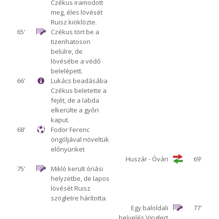
Czékus iramodott
meg, éles lövését
Ruisz kiöklözte.
65'
Czékus tört be a
tizenhatoson
belülre, de
lövésébe a védő
belelépett.
66'
Lukács beadásába
Czékus beletette a
fejét, de a labda
elkerülte a győri
kaput.
68'
Fodor Ferenc
öngóljával növeltük
előnyünket
Huszár - Óvári
69'
75'
Mikló került óriási
helyzetbe, de lapos
lövését Ruisz
szögletre hárította.
Egy baloldali
77'
beívelés Vinglert