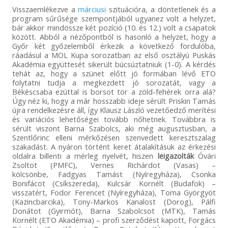
Visszaemlékezve a
márciusi
szituációra, a döntetlenek és a
program sűrűsége szempontjából ugyanez volt a helyzet,
bár akkor mindössze két pozíció (10. és 12.) volt a csapatok
között. Abból a nézőpontból is hasonló a helyzet, hogy a
Győr két győzelemből érkezik a következő fordulóba,
ráadásul a MOL Kupa sorozatban az első osztályú Puskás
Akadémia együttesét sikerült búcsúztatniuk (1-0). A kérdés
tehát az, hogy a szünet előtt jó formában lévő ETO
folytatni tudja a megkezdett jó sorozatát, vagy a
Békéscsaba ezúttal is borsot tör a zöld-fehérek orra alá?
Úgy néz ki, hogy a már hosszabb ideje sérült Priskin Tamás
újra rendelkezésre áll, így Klausz László vezetőedző merítési
és variációs lehetőségei tovább nőhetnek. Továbbra is
sérült viszont Barna Szabolcs, aki még augusztusban, a
Szentlőrinc elleni mérkőzésen szenvedett keresztszalag
szakadást. A nyáron történt keret átalakításuk az érkezési
oldalra billenti a mérleg nyelvét, hiszen
leigazolták
Óvári
Zsoltot (PMFC), Vernes Richárdot (Vasas) –
kölcsönbe, Fadgyas Tamást (Nyíregyháza), Csonka
Bonifácot (Csíkszereda), Kulcsár Kornélt (Budafok) –
visszatért, Fodor Ferencet (Nyíregyháza), Toma Györgyöt
(Kazincbarcika), Tony-Markos Kanalost (Dorog), Pálfi
Donátot (Gyirmót), Barna Szabolcsot (MTK), Tamás
Kornélt (ETO Akadémia) – profi szerződést kapott, Forgács