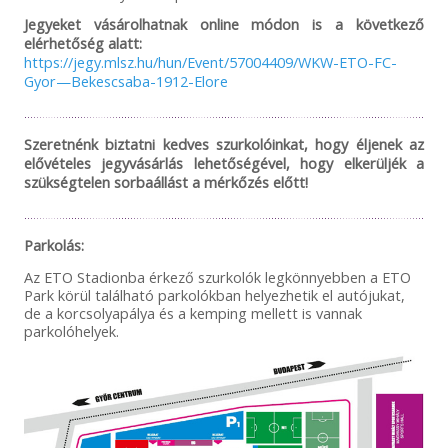
Jegyeket vásárolhatnak online módon is a következő
elérhetőség alatt:
https://jegy.mlsz.hu/hun/Event/57004409/WKW-ETO-FC-
Gyor—Bekescsaba-1912-Elore
Szeretnénk biztatni kedves szurkolóinkat, hogy éljenek az
elővételes jegyvásárlás lehetőségével, hogy elkerüljék a
szükségtelen sorbaállást a mérkőzés előtt!
Parkolás:
Az ETO Stadionba érkező szurkolók legkönnyebben a ETO
Park körül található parkolókban helyezhetik el autójukat,
de a korcsolyapálya és a kemping mellett is vannak
parkolóhelyek.