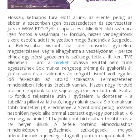
Hosszú, kétnapos túra előtt állunk, az ellenfél pedig az
ebben a szezonban igen összeszedetten és szervezetten
játszó WKW ETO Győr csapata lesz. Mindkét klub számára
igen fontos a vasárnapi 16. forduló, hiszen vendéglátóink
sikere esetén, adott helyzetben megelőzhetnék a Szegedet,
a Békéscsaba viszont az idei második győzelem
megszerzésével végre elhagyhatná a veszélyzónát – persze
ehhez egy pécsi győzelem is szükségeltetik a III. ker. TVE
ellenében – ami a
híreket
olvasva ezúttal nem tűnik
egyszerűnek. Sok munka, rengeteg tréning és gyakorlás áll
játékosaink és a szakmai stáb mögött, ismét volt egy kis
idő felkészülni az utolsó szakaszra. Természetesen
mindenkiben felemás érzések vannak, hiszen négy forduló
óta nem kaptunk ki, de sajnos győzni sem tudtunk. Ezáltal
15 forduló teljesítése után 1 győzelem, 8 döntetlen – a
tabellára pillantva látható, hogy nálunk csak a Siófoknak van
több döntetlen (9) eredménye, a Szentlőrinc pedig hozzánk
hasonlóan nyolc alkalommal szerzett egy-egy pontokat -, 6
vereség, valamint 11 bajnoki pont birtokában továbbra is a
19. helyen állunk. A felfelé történő elmozduláshoz
mindenképpen győzelmek szükségesek, melyek
átlendíthetnék a jelenlegi stagnált ponton csapatunkat. Az