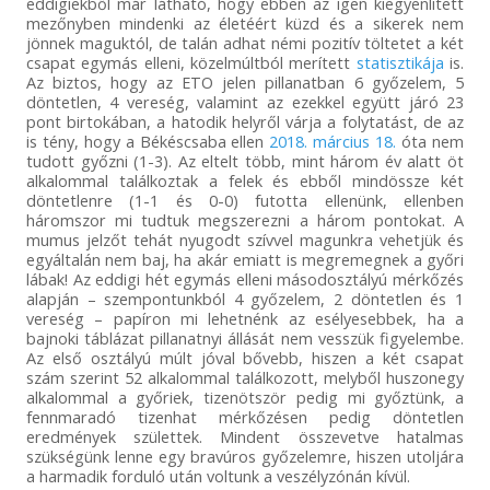
eddigiekből már látható, hogy ebben az igen kiegyenlített
mezőnyben mindenki az életéért küzd és a sikerek nem
jönnek maguktól, de talán adhat némi pozitív töltetet a két
csapat egymás elleni, közelmúltból merített
statisztikája
is.
Az biztos, hogy az ETO jelen pillanatban 6 győzelem, 5
döntetlen, 4 vereség, valamint az ezekkel együtt járó 23
pont birtokában, a hatodik helyről várja a folytatást, de az
is tény, hogy a Békéscsaba ellen
2018. március 18.
óta nem
tudott győzni (1-3). Az eltelt több, mint három év alatt öt
alkalommal találkoztak a felek és ebből mindössze két
döntetlenre (1-1 és 0-0) futotta ellenünk, ellenben
háromszor mi tudtuk megszerezni a három pontokat. A
mumus jelzőt tehát nyugodt szívvel magunkra vehetjük és
egyáltalán nem baj, ha akár emiatt is megremegnek a győri
lábak! Az eddigi hét egymás elleni másodosztályú mérkőzés
alapján – szempontunkból 4 győzelem, 2 döntetlen és 1
vereség – papíron mi lehetnénk az esélyesebbek, ha a
bajnoki táblázat pillanatnyi állását nem vesszük figyelembe.
Az első osztályú múlt jóval bővebb, hiszen a két csapat
szám szerint 52 alkalommal találkozott, melyből huszonegy
alkalommal a győriek, tizenötször pedig mi győztünk, a
fennmaradó tizenhat mérkőzésen pedig döntetlen
eredmények születtek. Mindent összevetve hatalmas
szükségünk lenne egy bravúros győzelemre, hiszen utoljára
a harmadik forduló után voltunk a veszélyzónán kívül.