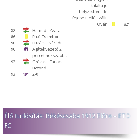
találta jó
helyzetben, de
fejese mellé szállt.
Óvári
82'
82'
Hamed - Zvara
86'
Futó Zsombor
90'
Lukács - Kóródi
90'
A játékvezető 2
percet hosszabbít.
92'
Czékus - Farkas
Botond
93'
2-0
Élő tudósítás: Békéscsaba 1912 Előre – ETO
FC