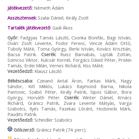
Játékvezető:
Németh Ádám
Asszisztensek:
Szalai Dániel, Király Zsolt
Tartalék játékvezető:
Gaál Ákos
Győr:
Fadgyas Tamás László, Csonka Bonifác, Bagi István,
Óvári Zsolt Levente, Fodor Ferenc, Vincze Ádám Ottó,
Tuboly Máté, Toma György, Berki István, Kovács Krisztián,
Bacsa Patrik.
Cserék:
Ruisz Barnabás, Lipták Zoltán,
Szimcso Viktor, Kulcsár Kornél, Forgács Dávid Péter, Priskin
Tamás, Erdei Milán, Vernes Richárd, Kiss Máté.
Vezetőedző:
Klausz László
Békéscsaba:
Czinanó Antal Áron, Farkas Márk, Nagy
Sándor, Kitl Miklós, Lukács Raymond Barna, Nikola
Pantovic, Szabó Péter, Király Patrik, Sipos Gábor, Bora
György, Horváth Péter.
Cserék:
Winter Dániel, Krnács
Richárd, Gránicz Patrik, Zvara Levente Mátyás, Varga
Szabolcs, Ilyés Tamás, Fazekas Lóránt, Hodonicki Márk,
Paudits Patrik.
Vezetőedző:
Schindler Szabolcs
Gólszerző:
Gránicz Patrik (74. perc).