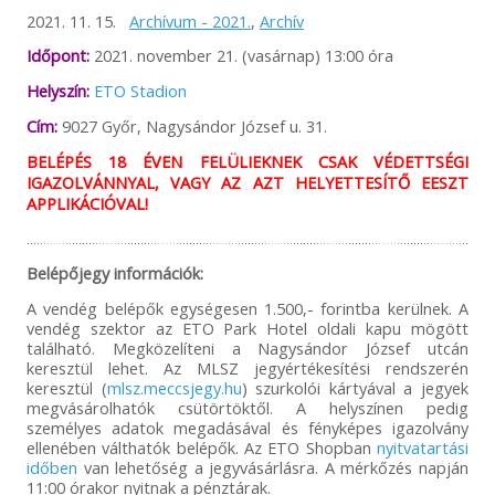
2021. 11. 15.
Archívum - 2021.
,
Archív
Időpont:
2021. november 21. (vasárnap) 13:00 óra
Helyszín:
ETO Stadion
Cím:
9027 Győr, Nagysándor József u. 31.
BELÉPÉS 18 ÉVEN FELÜLIEKNEK CSAK VÉDETTSÉGI
IGAZOLVÁNNYAL, VAGY AZ AZT HELYETTESÍTŐ EESZT
APPLIKÁCIÓVAL!
Belépőjegy információk:
A vendég belépők egységesen 1.500,- forintba kerülnek. A
vendég szektor az ETO Park Hotel oldali kapu mögött
található. Megközelíteni a Nagysándor József utcán
keresztül lehet. Az MLSZ jegyértékesítési rendszerén
keresztül (
mlsz.meccsjegy.hu
) szurkolói kártyával a jegyek
megvásárolhatók csütörtöktől. A helyszínen pedig
személyes adatok megadásával és fényképes igazolvány
ellenében válthatók belépők. Az ETO Shopban
nyitvatartási
időben
van lehetőség a jegyvásárlásra. A mérkőzés napján
11:00 órakor nyitnak a pénztárak.