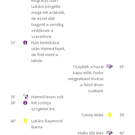
kiugratás után
Lukács pörgette
maga elé a labdát,
de ezzel időt
hagyott a vendég
védőknek a
szerelésre.
32'
Futó bedobása
után Hamed fejelt,
de fölé ment a
labda.
Tűzijáték a hazai
33'
kapu előtt, Fodor
megpattanó lövése
a felső lécen
csattant.
35'
Hamed lesen volt.
36'
Kitl szólója
szögletet ért.
Tuboly Máté
39'
40'
Lukács Raymond
Barna
Vitális lőtt éles
43'