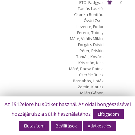
ETO: Fadgyas
0'
Tamás László,
Csonka Bonifác,
Óvári Zsolt
Levente, Fodor
Ferenc, Tuboly
Máté, Vitális Milán,
Forgács Dávid
Péter, Priskin
Tamás, Kovács
Krisztián, Kiss
Máté, Bacsa Patrik.
Cserék: Ruisz
Barnabás, Lipták
Zoltán, Klausz
Milán Gábor,
Szimcso Viktor,
Az 1912elore.hu sütiket használ. Az oldal böngészésével
Vincze Ádám Ottó,
Pereira Americo
hozzájárulsz a sütik használatához.
Elfogadom
Denilson, Hanzli
Péter, Berki István.
Elutasítom
Beállítások
Adatkezelés
Vezetőedző:
Klausz László