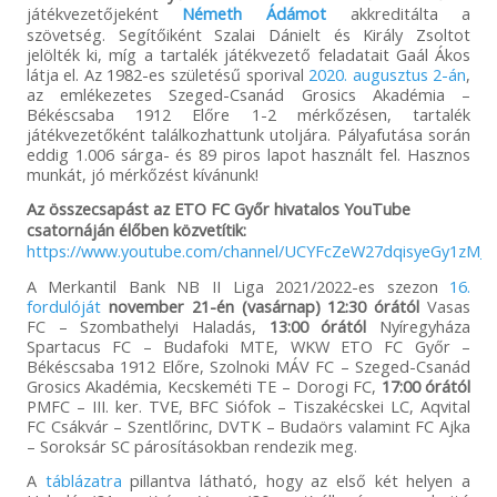
játékvezetőjeként
Németh Ádámot
akkreditálta a
szövetség. Segítőiként Szalai Dánielt és Király Zsoltot
jelölték ki, míg a tartalék játékvezető feladatait Gaál Ákos
látja el. Az 1982-es születésű sporival
2020. augusztus 2-án
,
az emlékezetes Szeged-Csanád Grosics Akadémia –
Békéscsaba 1912 Előre 1-2 mérkőzésen, tartalék
játékvezetőként találkozhattunk utoljára. Pályafutása során
eddig 1.006 sárga- és 89 piros lapot használt fel. Hasznos
munkát, jó mérkőzést kívánunk!
Az összecsapást az ETO FC Győr hivatalos YouTube
csatornáján élőben közvetítik:
https://www.youtube.com/channel/UCYFcZeW27dqisyeGy1zM_v
A Merkantil Bank NB II Liga 2021/2022-es szezon
16.
fordulóját
november 21-én (vasárnap) 12:30 órától
Vasas
FC – Szombathelyi Haladás,
13:00 órától
Nyíregyháza
Spartacus FC – Budafoki MTE, WKW ETO FC Győr –
Békéscsaba 1912 Előre, Szolnoki MÁV FC – Szeged-Csanád
Grosics Akadémia, Kecskeméti TE – Dorogi FC,
17:00 órától
PMFC – III. ker. TVE, BFC Siófok – Tiszakécskei LC, Aqvital
FC Csákvár – Szentlőrinc, DVTK – Budaörs valamint FC Ajka
– Soroksár SC párosításokban rendezik meg.
A
táblázatra
pillantva látható, hogy az első két helyen a