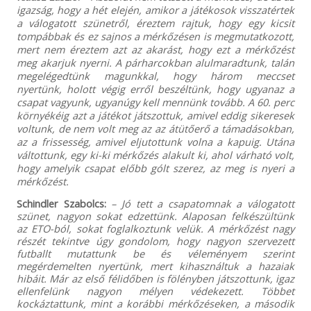
igazság, hogy a hét elején, amikor a játékosok visszatértek
a válogatott szünetről, éreztem rajtuk, hogy egy kicsit
tompábbak és ez sajnos a mérkőzésen is megmutatkozott,
mert nem éreztem azt az akarást, hogy ezt a mérkőzést
meg akarjuk nyerni. A párharcokban alulmaradtunk, talán
megelégedtünk magunkkal, hogy három meccset
nyertünk, holott végig erről beszéltünk, hogy ugyanaz a
csapat vagyunk, ugyanúgy kell mennünk tovább. A 60. perc
környékéig azt a játékot játszottuk, amivel eddig sikeresek
voltunk, de nem volt meg az az átütőerő a támadásokban,
az a frissesség, amivel eljutottunk volna a kapuig. Utána
váltottunk, egy ki-ki mérkőzés alakult ki, ahol várható volt,
hogy amelyik csapat előbb gólt szerez, az meg is nyeri a
mérkőzést.
Schindler Szabolcs:
– Jó tett a csapatomnak a válogatott
szünet, nagyon sokat edzettünk. Alaposan felkészültünk
az ETO-ból, sokat foglalkoztunk velük. A mérkőzést nagy
részét tekintve úgy gondolom, hogy nagyon szervezett
futballt mutattunk be és véleményem szerint
megérdemelten nyertünk, mert kihasználtuk a hazaiak
hibáit. Már az első félidőben is fölényben játszottunk, igaz
ellenfelünk nagyon mélyen védekezett. Többet
kockáztattunk, mint a korábbi mérkőzéseken, a második