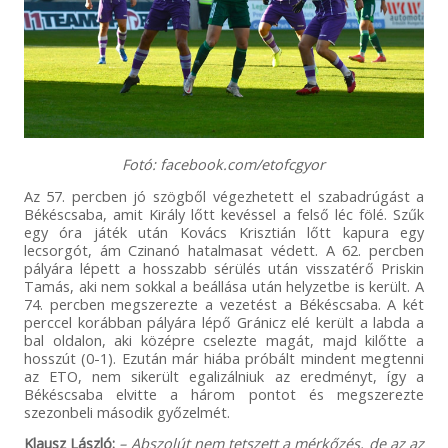
Fotó: facebook.com/etofcgyor
Az 57. percben jó szögből végezhetett el szabadrúgást a
Békéscsaba, amit Király lőtt kevéssel a felső léc fölé. Szűk
egy óra játék után Kovács Krisztián lőtt kapura egy
lecsorgót, ám Czinanó hatalmasat védett. A 62. percben
pályára lépett a hosszabb sérülés után visszatérő Priskin
Tamás, aki nem sokkal a beállása után helyzetbe is került. A
74. percben megszerezte a vezetést a Békéscsaba. A két
perccel korábban pályára lépő Gránicz elé került a labda a
bal oldalon, aki középre cselezte magát, majd kilőtte a
hosszút (0-1). Ezután már hiába próbált mindent megtenni
az ETO, nem sikerült egalizálniuk az eredményt, így a
Békéscsaba elvitte a három pontot és megszerezte
szezonbeli második győzelmét.
Klausz László:
– Abszolút nem tetszett a mérkőzés, de az az