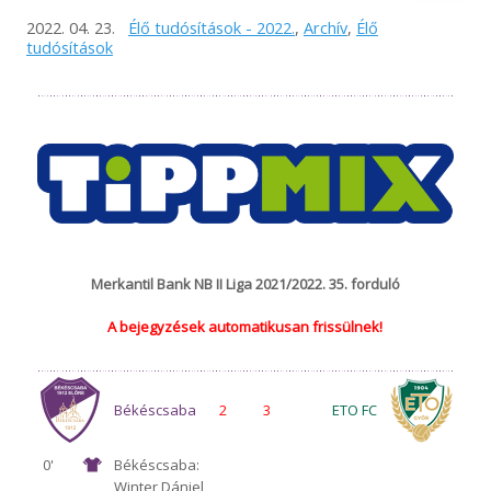
2022. 04. 23.
Élő tudósítások - 2022.
,
Archív
,
Élő
tudósítások
Merkantil Bank NB II Liga 2021/2022. 35. forduló
A bejegyzések automatikusan frissülnek!
Békéscsaba
2
3
ETO FC
0'
Békéscsaba:
Winter Dániel,