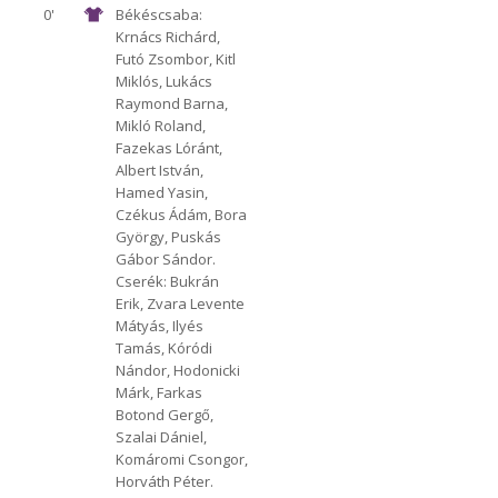
0'
Békéscsaba:
Krnács Richárd,
1912 Előre
Futó Zsombor, Kitl
Miklós, Lukács
Raymond Barna,
Mikló Roland,
Fazekas Lóránt,
Albert István,
Hamed Yasin,
Czékus Ádám, Bora
György, Puskás
Gábor Sándor.
Cserék: Bukrán
Erik, Zvara Levente
Mátyás, Ilyés
Tamás, Kóródi
Nándor, Hodonicki
Márk, Farkas
Botond Gergő,
Szalai Dániel,
Komáromi Csongor,
Horváth Péter.