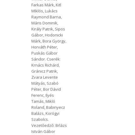
1912 Előre
Farkas Márk, Kitl
MIklós, Lukács
Raymond Barna,
Máris Dominik,
Király Patrik, Sipos
Gábor, Hodonicki
Márk, Bora György,
Horváth Péter,
Puskás Gábor
Sándor. Cserék:
Krnács Richárd,
Gránicz Patrik,
Zvara Levente
Mátyás, Szabó
Péter, Bor Dávid
Ferenc, Ilyés
Tamás, Mikló
Roland, Babinyecz
Balázs, Korógyi
Szabolcs.
Vezetőedző: Brlázs
István Gábor