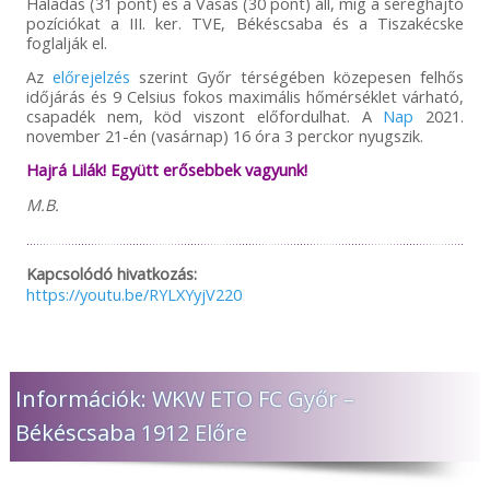
Haladás (31 pont) és a Vasas (30 pont) áll, míg a sereghajtó
pozíciókat a III. ker. TVE, Békéscsaba és a Tiszakécske
foglalják el.
Az
előrejelzés
szerint Győr térségében közepesen felhős
időjárás és 9 Celsius fokos maximális hőmérséklet várható,
csapadék nem, köd viszont előfordulhat. A
Nap
2021.
november 21-én (vasárnap) 16 óra 3 perckor nyugszik.
Hajrá Lilák! Együtt erősebbek vagyunk!
M.B.
Kapcsolódó hivatkozás:
https://youtu.be/RYLXYyjV220
Információk: WKW ETO FC Győr –
Békéscsaba 1912 Előre