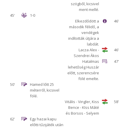
szögből, kicsivel
ment mellé.
45'
1-0
Elkezdődött a
46'
második félidő, a
vendégek
indították útjára a
labdát.
Lacza Alex -
46'
Szendrei Ákos
Hatalmas
47'
lehetőség Huszár
előtt, szerencsére
fölé emelte.
50'
Hamed lőtt 25
méterről, kicsivel
fölé.
Vitális - Vingler, Kiss
58'
Bence - KIss Máté
és Borsos - Selyem
62'
Egy hazai kapu
előtti tűzijáték után