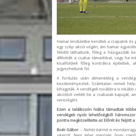
Hamar lendületbe kerültek a csapatok és gy
egy szép akció végén, ám hamar egyenlítet
félidőt láthattunk, főleg a házigazdák 
állították a csabai támadókat, vagy ha mé
kisalföldiek főleg kontrákra építettek
jegyezhettünk föl.
A fordulás után átmenetileg a vendége
kezdeményeztek. Számtalan remek helyz
kihagyták. A vendégek továbbra is inkább a
akcióból vették be a csabaiak kapuját, am
vereségért.
Ezen a találkozón hiába támadtak többet
vendégek nyolc lehetőségből háromszor be
pontra megközelítette az Előrét és feljött a
Boér Gábor
:
– Nehéz bármit is mondani egy
sikerült. Nem lehet mentség, hogy szerd