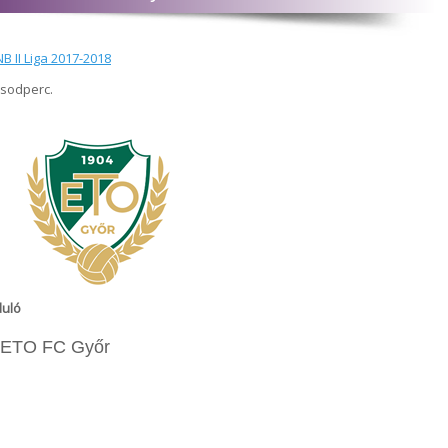
B II Liga 2017-2018
ásodperc.
duló
 ETO FC Győr