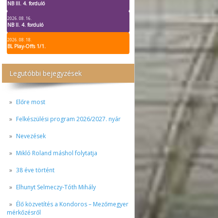
NB III. 4. forduló
2026. 08. 16.
NB II. 4. forduló
2026. 08. 18.
BL Play-Offs 1/1.
Legutóbbi bejegyzések
Előre most
Felkészülési program 2026/2027. nyár
Nevezések
Mikló Roland máshol folytatja
38 éve történt
Elhunyt Selmeczy-Tóth Mihály
Élő közvetítés a Kondoros – Mezőmegyer
mérkőzésről