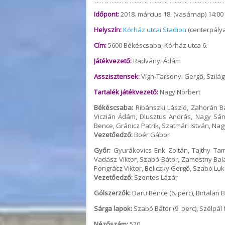
Időpont:
2018. március 18. (vasárnap) 14:00
Helyszín:
Kórház utcai Stadion
(centerpálya
Cím:
5600 Békéscsaba, Kórház utca 6.
Játékvezető:
Radványi Ádám
Asszisztensek:
Vígh-Tarsonyi Gergő, Szilág
Tartalék játékvezető:
Nagy Norbert
Békéscsaba:
Ribánszki László, Zahorán Ba
Viczián Ádám, Dlusztus András, Nagy Sán
Bence, Gránicz Patrik, Szatmári István, Nagy 
Vezetőedző:
Boér Gábor
Győr:
Gyurákovics Erik Zoltán, Tajthy Ta
Vadász Viktor, Szabó Bátor, Zamostny Ba
Pongrácz Viktor, Beliczky Gergő, Szabó Luka
Vezetőedző:
Szentes Lázár
Gólszerzők:
Daru Bence (6. perc), Birtalan B
Sárga lapok:
Szabó Bátor (9. perc), Szélpál N
Nézőszám:
520