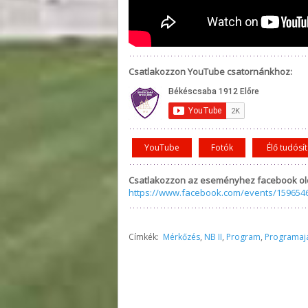
Csatlakozzon YouTube csatornánkhoz:
YouTube
Fotók
Élő tudósí
Csatlakozzon az eseményhez facebook ol
https://www.facebook.com/events/159654
Címkék:
Mérkőzés
,
NB II
,
Program
,
Programaj