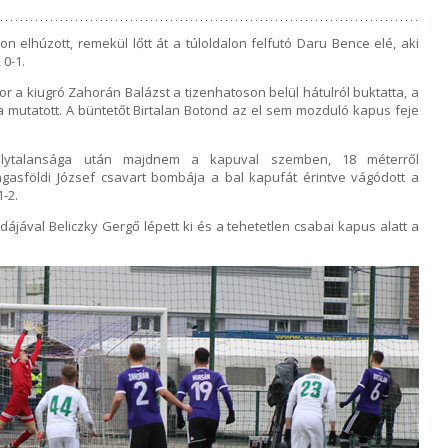
n elhúzott, remekül lőtt át a túloldalon felfutó Daru Bence elé, aki
 0-1.
or a kiugró Zahorán Balázst a tizenhatoson belül hátulról buktatta, a
 mutatott. A büntetőt Birtalan Botond az el sem mozduló kapus feje
álytalansága után majdnem a kapuval szemben, 18 méterről
asföldi József csavart bombája a bal kapufát érintve vágódott a
-2.
bdájával Beliczky Gergő lépett ki és a tehetetlen csabai kapus alatt a