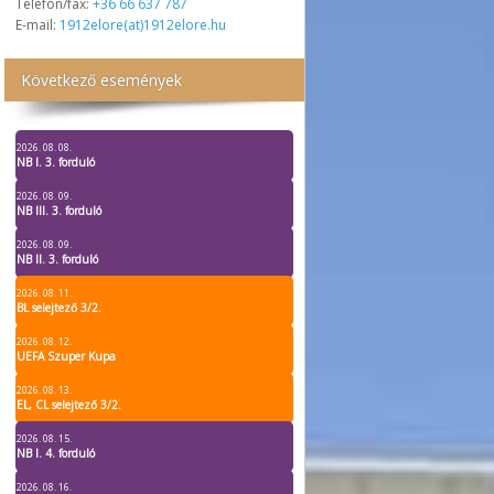
Telefon/fax:
+36 66 637 787
E-mail:
1912elore(at)1912elore.hu
Következő események
2026. 08. 08.
NB I. 3. forduló
2026. 08. 09.
NB III. 3. forduló
2026. 08. 09.
NB II. 3. forduló
2026. 08. 11.
BL selejtező 3/2.
2026. 08. 12.
UEFA Szuper Kupa
2026. 08. 13.
EL, CL selejtező 3/2.
2026. 08. 15.
NB I. 4. forduló
2026. 08. 16.