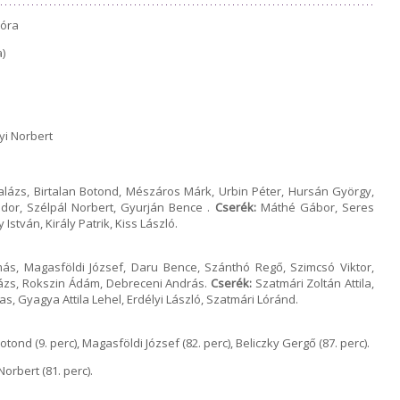
 óra
)
yi Norbert
lázs, Birtalan Botond, Mészáros Márk, Urbin Péter, Hursán György,
dor, Szélpál Norbert, Gyurján Bence .
Cserék:
Máthé Gábor, Seres
István, Király Patrik, Kiss László.
más, Magasföldi József, Daru Bence, Szánthó Regő, Szimcsó Viktor,
lázs, Rokszin Ádám, Debreceni András.
Cserék:
Szatmári Zoltán Attila,
s, Gyagya Attila Lehel, Erdélyi László, Szatmári Lóránd.
otond (9. perc), Magasföldi József (82. perc), Beliczky Gergő (87. perc).
orbert (81. perc).