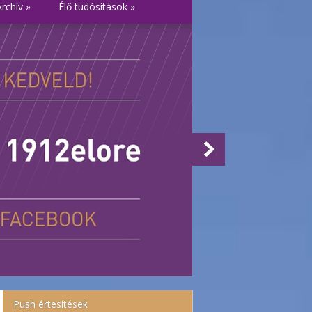
Archív
»
Élő tudósítások
»
Push értesítések