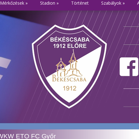
Mérkőzések
»
Stadion
»
Történet
Szabályok
»
 WKW ETO FC Győr