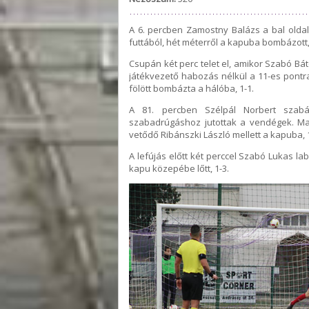
A 6. percben Zamostny Balázs a bal oldalo
futtából, hét méterről a kapuba bombázott,
Csupán két perc telet el, amikor Szabó Bát
játékvezető habozás nélkül a 11-es pontra
fölött bombázta a hálóba, 1-1.
A 81. percben Szélpál Norbert szab
szabadrúgáshoz jutottak a vendégek. Mag
vetődő Ribánszki László mellett a kapuba, 1
A lefújás előtt két perccel Szabó Lukas la
kapu közepébe lőtt, 1-3.