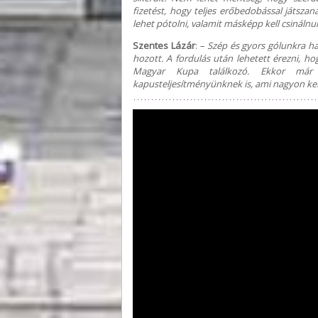
fizetést, hogy teljes erőbedobással játsz
lehet pótolni, valamit másképp kell csináln
Szentes Lázár
:
– Szép és gyors gólunkra ham
hozott. A fordulás után lehetett érezni, h
Magyar Kupa találkozó. Ekkor már
kapusteljesítményünknek is, ami nagyon ke