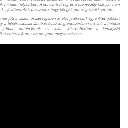
anak minden helyzetben. A koncentráltság és a szenvedély hiányát nem
unk a jövőben. Az is bosszantó, hogy két gólt pontrúgásból kaptunk.
ar jött a válasz, összességében az első játékrész kiegyenlített játékot
ogy a békéscsabaiak lábában és az idegrendszerében ott volt a hétközi
 jobban domináltunk és sokat köszönhetünk a kimagasló
llett ehhez a fontos három pont megszerzéséhez.