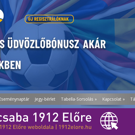
Eseménynaptár
Jegy-bérlet
Tabella-Sorsolás
»
Kapcsolat
»
T