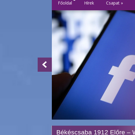
Főoldal
Hírek
Csapat
»
Békéscsaba 1912 Előre –