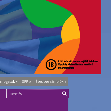
ámogatók
»
SFP
»
Éves beszámolók
»