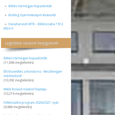
Békés Vármegyei Kupadöntők
Boldog Gyermeknapot kívánunk!
Dunaharaszti MTK – Békéscsaba 1912
Előre II.
Legtöbbet olvasott bejegyzések
Békés Vármegyei Kupadöntők
(11,846 megtekintés)
Élő közvetítés a Kondoros - Mezőmegyer
mérkőzésről
(10,392 megtekintés)
Mikló Roland máshol folytatja
(10,274 megtekintés)
Felkészülési program 2026/2027. nyár
(9,988 megtekintés)