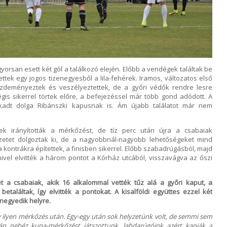
orsan esett két gól a találkozó elején. Előbb a vendégek találtak be
tek egy jogos tizenegyesből a lila-fehérek. Iramos, változatos első
kezdeményeztek és veszélyeztettek, de a győri védők rendre lesre
gis sikerrel törtek előre, a befejezéssel már több gond adódott. A
, akadt dolga Ribánszki kapusnak is. Ám újabb találatot már nem
k irányították a mérkőzést, de tíz perc után újra a csabaiak
etet dolgoztak ki, de a nagyobbnál-nagyobb lehetőségeket mind
 kontrákra építettek, a finisben sikerrel. Előbb szabadrúgásból, majd
ivel elvitték a három pontot a Kórház utcából, visszavágva az őszi
 a csabaiak, akik 16 alkalommal vették tűz alá a győri kaput, a
találtak, így elvitték a pontokat. A kisalföldi együttes ezzel két
 negyedik helyre.
 ilyen mérkőzés után. Egy-egy után sok helyzetünk volt, de semmi sem
án nehéz kupa-mérkőzést játszottunk, labdarúgóink azért kapják a