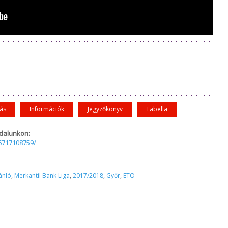
tás
Információk
Jegyzőkönyv
Tabella
dalunkon:
6717108759/
ánló
,
Merkantil Bank Liga
,
2017/2018
,
Győr
,
ETO