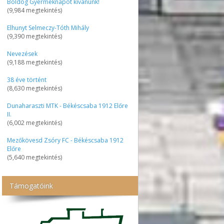
Boldog Gyermeknapot kívánunk!
(9,984 megtekintés)
Elhunyt Selmeczy-Tóth Mihály
(9,390 megtekintés)
Nevezések
(9,188 megtekintés)
38 éve történt
(8,630 megtekintés)
Dunaharaszti MTK - Békéscsaba 1912 Előre
II.
(6,002 megtekintés)
Mezőkövesd Zsóry FC - Békéscsaba 1912
Előre
(5,640 megtekintés)
Támogatóink