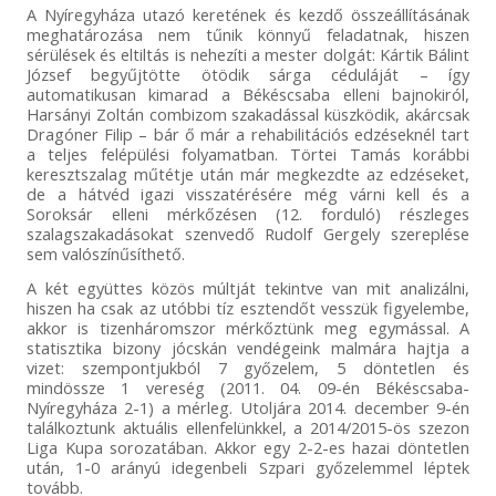
A Nyíregyháza utazó keretének és kezdő összeállításának
meghatározása nem tűnik könnyű feladatnak, hiszen
sérülések és eltiltás is nehezíti a mester dolgát: Kártik Bálint
József begyűjtötte ötödik sárga céduláját – így
automatikusan kimarad a Békéscsaba elleni bajnokiról,
Harsányi Zoltán combizom szakadással küszködik, akárcsak
Dragóner Filip – bár ő már a rehabilitációs edzéseknél tart
a teljes felépülési folyamatban. Törtei Tamás korábbi
keresztszalag műtétje után már megkezdte az edzéseket,
de a hátvéd igazi visszatérésére még várni kell és a
Soroksár elleni mérkőzésen (12. forduló) részleges
szalagszakadásokat szenvedő Rudolf Gergely szereplése
sem valószínűsíthető.
A két együttes közös múltját tekintve van mit analizálni,
hiszen ha csak az utóbbi tíz esztendőt vesszük figyelembe,
akkor is tizenháromszor mérkőztünk meg egymással. A
statisztika bizony jócskán vendégeink malmára hajtja a
vizet: szempontjukból 7 győzelem, 5 döntetlen és
mindössze 1 vereség (2011. 04. 09-én Békéscsaba-
Nyíregyháza 2-1) a mérleg. Utoljára 2014. december 9-én
találkoztunk aktuális ellenfelünkkel, a 2014/2015-ös szezon
Liga Kupa sorozatában. Akkor egy 2-2-es hazai döntetlen
után, 1-0 arányú idegenbeli Szpari győzelemmel léptek
tovább.