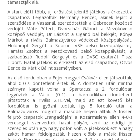
támasztják alá.
A start előtt több, új, erősítést jelentő játékos is érkezett a
csapathoz. Leigazolták Hermány Bencét, akinek lejárt a
szerződése a Vasasnál, szerződtették a Debrecen középső
védőjét Máté Pétert, Dvorschák Gábort a Mezőkövesd
középső védőjét, Ur Lászlót a Cigánd bal bekkjét, Kónya
Márkot a rivális Balmazújváros védekező középpályását,
Holdampf Gergőt a Soproni VSE belső középpályását,
Tamási Zsoltot a Mezőkövesd belső középpályását, a
szabadúszó Rudolf Gergelyt és a DVSC csatárát Tisza
Tibort. Fiatal játékos is érkezett az első csapathoz, Ötvös
Bence és Kártik Bálint személyében.
Az első fordulóban a Fejér megyei Csákvár ellen játszottak,
ahol 0-0-s döntetlent értek el. A döntetlen után mintha
szárnyra kapott volna a Spartacus: a 2. fordulóban
legyőzték a Vácot (0-1), a harmadikban döntetlent
játszottak a rivális ZTE-vel, majd az ezt követő két
fordulóban is győzni tudtak, így 5 forduló után a
Balmazújváros mögött a második helyen álltak. A frissen
feljutó csapatok „rangadóján” a Kozármisleny ellen 4-0-s
vereséget szenvedtek hazai pályán, ami az eddigi jó
szereplés után egy nagy pofon volt. A játékosok ezt a nagy
zakót hamar feldolgozták, hiszen előbb a másik frissen
feljutó Dorogot verték idegenben 1-0-ra, majd utána a