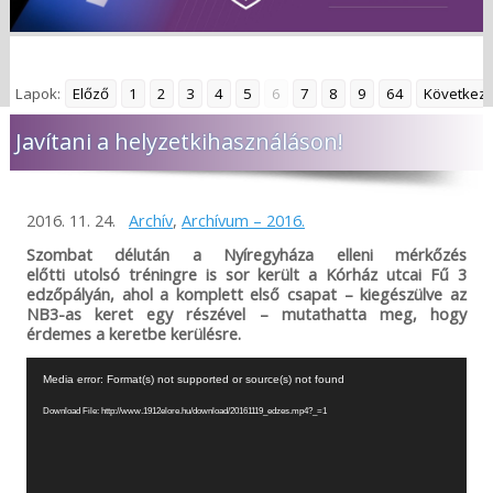
Lapok:
Előző
1
2
3
4
5
6
7
8
9
64
Következ
Javítani a helyzetkihasználáson!
2016. 11. 24.
Archív
,
Archívum – 2016.
Szombat délután a Nyíregyháza elleni mérkőzés
előtti utolsó tréningre is sor került a Kórház utcai Fű 3
edzőpályán, ahol a komplett első csapat – kiegészülve az
NB3-as keret egy részével – mutathatta meg, hogy
érdemes a keretbe kerülésre.
Videólejátszó
Media error: Format(s) not supported or source(s) not found
Download File: http://www.1912elore.hu/download/20161119_edzes.mp4?_=1