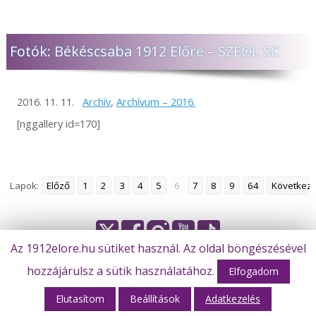
Fotók: Békéscsaba 1912 Előre – SZEOL SC
2016. 11. 11.
Archív
,
Archívum – 2016.
[nggallery id=170]
Lapok:
Előző
1
2
3
4
5
6
7
8
9
64
Következ
Az 1912elore.hu sütiket használ. Az oldal böngészésével
© Békéscsaba 1912 Előre Futball Zrt.
hozzájárulsz a sütik használatához.
Elfogadom
Elutasítom
Beállítások
Adatkezelés
Webhost: M-Design