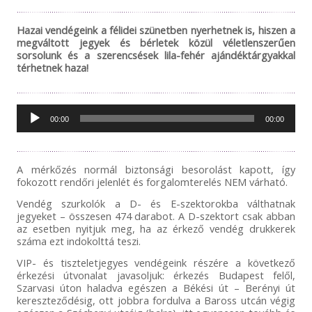
Hazai vendégeink a félidei szünetben nyerhetnek is, hiszen a
megváltott jegyek és bérletek közül véletlenszerűen
sorsolunk és a szerencsések lila-fehér ajándéktárgyakkal
térhetnek haza!
Audió
00:00
00:00
lejátszó
A mérkőzés normál biztonsági besorolást kapott, így
fokozott rendőri jelenlét és forgalomterelés NEM várható.
Vendég szurkolók a D- és E-szektorokba válthatnak
jegyeket – összesen 474 darabot. A D-szektort csak abban
az esetben nyitjuk meg, ha az érkező vendég drukkerek
száma ezt indokolttá teszi.
VIP- és tiszteletjegyes vendégeink részére a következő
érkezési útvonalat javasoljuk: érkezés Budapest felől,
Szarvasi úton haladva egészen a Békési út – Berényi út
kereszteződésig, ott jobbra fordulva a Baross utcán végig