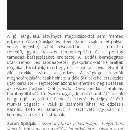
A jó hangulatú, látványos megoldásoktól sem mentes
edzésen Zoran Spisljak és Boér Gábor csak a fél pályát
vette igénybe, ahol elsősorban a kis területen
történő, gyors passzos támadásépítést és a pontos
támadás befejezéseket erőltette. A labdás bemelegítés
után reflex- és labdaátvételi gyakorlatokkal kalibrálták
magukat focistáink, majd egymás elleni két rövid félidőből
álló játékkal zárult az edzés. A végleges kezdők
meghatározására csak holnap, a délelőtti taktikai értekezlet
után kerül sor – sejthetően azonban lehetnek meglepetések
az összeállításban. Oláh László Dávid például hatalmas
bombagóllal vétette észre magát, de több fiatal játékosunk
is igen jól teljesített. Fabio és Huszár is teljes értékű
munkát végzett – velük is számolni lehet. Az edzésen
Kálmán, Tóth és Babinyecz is részt vett, így van mit
kombinálni a szakmai stábnak.
Zoran Spisljak:
– Ezúttal abban a kiváltságos helyzetben
vagyok, hogy nagy a merítési lehetőségem – hiszen a bő