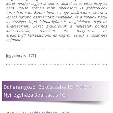
keret minden tagján látszik az akarat és az elszántság és
nem utolsó sorban több játékosom is gólérzékeny
formában van. Bízom benne, hogy vasárnapra sikerül a
lehető legjobb összeállítást megtalálni és a fiatalok közül
lehetőséget kapó labdarúgóim is megfelelnek majd az
elvárásoknak. Sokat gyakoroltuk a helyzetek pontos
kihasználását, remélem ez meghozza az
eredményt! Felkészültünk és nagyon várjuk a vasárnapi
bajnokit!
[nggallery id=171]
Beharangozó: Békéscsaba 1912 Előre –
Nyíregyháza Spartacus FC
2016. 11. 02.
Archív
,
Archívum – 2016.