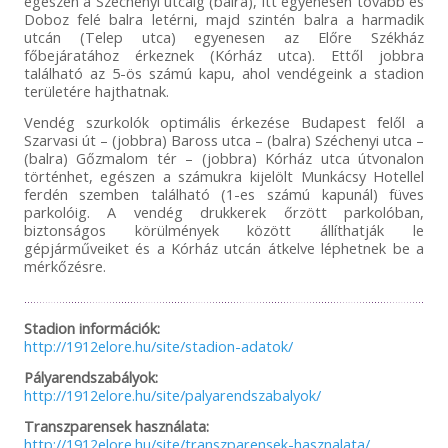
egészen a Széchenyi utcáig (balra), itt egyenesen tovább és
Doboz felé balra letérni, majd szintén balra a harmadik
utcán (Telep utca) egyenesen az Előre Székház
főbejáratához érkeznek (Kórház utca). Ettől jobbra
található az 5-ös számú kapu, ahol vendégeink a stadion
területére hajthatnak.
Vendég szurkolók optimális érkezése Budapest felől a
Szarvasi út – (jobbra) Baross utca – (balra) Széchenyi utca –
(balra) Gőzmalom tér – (jobbra) Kórház utca útvonalon
történhet, egészen a számukra kijelölt Munkácsy Hotellel
ferdén szemben található (1-es számú kapunál) füves
parkolóig. A vendég drukkerek őrzött parkolóban,
biztonságos körülmények között állíthatják le
gépjárműveiket és a Kórház utcán átkelve léphetnek be a
mérkőzésre.
Stadion információk:
http://1912elore.hu/site/stadion-adatok/
Pályarendszabályok:
http://1912elore.hu/site/palyarendszabalyok/
Transzparensek használata:
http://1912elore.hu/site/transzparensek-hasznalata/