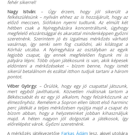
fehér sikerrel!
Nagy István:
– Úgy érzem, hogy jól sikerült a
felkészülésünk – nyilván ehhez az is hozzájárult, hogy az
előző meccsen, Siófokon nyerni tudtunk. Az elmúlt két
hétben csak a Nyíregyházára koncentráltunk, úgyhogy
megfelelő elszántsággal és akarattal mindenképpen győzni
szeretnénk. Szerintem jó és izgalmas mérkőzés várható
vasárnap, így senki sem fog csalódni, aki kilátogat a
Kórház utcába. A Nyíregyháza az osztályban az egyik
legjobb csapat, így ennek megfelelően fogunk mi is
pályára lépni. Több olyan játékosunk is van, akik képesek
eldönteni a mérkőzéseket – bízom benne, hogy ismét
sikerül betalálnom és ezáltal itthon tudjuk tartani a három
pontot.
Véber György:
– Örülök, hogy egy jó csapattal játszunk,
mert egyből javíthatunk. Közvetlen riválisnak tartom a
Békéscsabát és ez egy jó alkalom, hogy felzárkózzunk az
élmezőnyhöz. Remélem a Sopron ellen látott első harminc
perc játékát a teljes mérkőzésen nyújtja majd a csapat és
bízom abban, hogy a helyzeteinket jobban kihasználjuk
majd. A héten nagyon jól dolgoztak a játékosok, így
előrelépést várok. Győzni szeretnénk.
A mérkőzés játékvezetője
Farkas Ádám
lesz, akivel utoljára