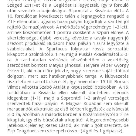
Szeged 2011-et és a Ceglédet is legyőzték, így 9 forduló
után vezették a bajnokságot 3 ponttal a Kisvárda előtt. A
10. fordulóban következett talán a legnagyobb rangadó a
ZTE elleni után, ugyanis hazai pályán fogadták a szintén jól
rajtoló Balmazújvárost. A mérkőzés végeredménye 1-3 lett,
aminek köszönhetően 1 pontra csökkent a Szpari előnye. A
sikertelenséget újabb vereség követte: a tavaly nagyon jó
szezont produkáló Budaörs hazai pályán 1-0-ra legyőzte a
szabolcsiakat. A Spartacus folytatta rossz sorozatát:
kikapott a Szolnoktól 2-1-re, míg a Puskás Akadémiától 2-0-
ra. A tarthatatlan szériának köszönhetően a vezetőség
szerződést bontott Mátyus Jánossal. Helyére Véber György
érkezett, aki már előre jelezte, hogy szeretne saját stábbal
dolgozni, mert azt hatékonyabbnak tartja. A klubvezetés
tiszteletben tartotta kérését, így november 15-től Borsos
Vilmos váltotta Szabó Attilát a kapusedzői pozícióban. A 15.
fordulóban a Kisvárda ellen sikerült döntetlent elérniük
idegenben (1-1), majd a Soprontól 1-2 arányú vereséget
szenvedtek hazai pályán. A Magyar Kupában sem sikerült
maradandót alkotniuk: az első körben legyőzték az Iváncsát
3-0-ra, azonban a második körben a Kozármislenytől 3-2-re
kikaptak, így el is búcsúztak a kupától. A legeredményesebb
játékosuk jelenleg Rezes László, aki már 5 gólt szerzett, de
Filip Dragóner sem szerepel rosszul (4 gól és 1 gólpassz).