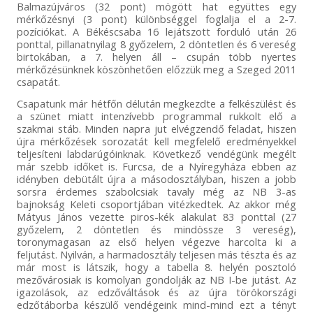
Balmazújváros (32 pont) mögött hat együttes egy
mérkőzésnyi (3 pont) különbséggel foglalja el a 2-7.
pozíciókat. A Békéscsaba 16 lejátszott forduló után 26
ponttal, pillanatnyilag 8 győzelem, 2 döntetlen és 6 vereség
birtokában, a 7. helyen áll – csupán több nyertes
mérkőzésünknek köszönhetően előzzük meg a Szeged 2011
csapatát.
Csapatunk már hétfőn délután megkezdte a felkészülést és
a szünet miatt intenzívebb programmal rukkolt elő a
szakmai stáb. Minden napra jut elvégzendő feladat, hiszen
újra mérkőzések sorozatát kell megfelelő eredményekkel
teljesíteni labdarúgóinknak. Következő vendégünk megélt
már szebb időket is. Furcsa, de a Nyíregyháza ebben az
idényben debütált újra a másodosztályban, hiszen a jobb
sorsra érdemes szabolcsiak tavaly még az NB 3-as
bajnokság Keleti csoportjában vitézkedtek. Az akkor még
Mátyus János vezette piros-kék alakulat 83 ponttal (27
győzelem, 2 döntetlen és mindössze 3 vereség),
toronymagasan az első helyen végezve harcolta ki a
feljutást. Nyilván, a harmadosztály teljesen más tészta és az
már most is látszik, hogy a tabella 8. helyén posztoló
mezővárosiak is komolyan gondolják az NB I-be jutást. Az
igazolások, az edzőváltások és az újra törökországi
edzőtáborba készülő vendégeink mind-mind ezt a tényt