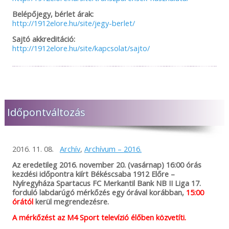
Belépőjegy, bérlet árak:
http://1912elore.hu/site/jegy-berlet/
Sajtó akkreditáció:
http://1912elore.hu/site/kapcsolat/sajto/
Időpontváltozás
2016. 11. 08.
Archív
,
Archívum – 2016.
Az eredetileg 2016. november 20. (vasárnap) 16:00 órás
kezdési időpontra kiírt Békéscsaba 1912 Előre –
Nyíregyháza Spartacus FC Merkantil Bank NB II Liga 17.
forduló labdarúgó mérkőzés egy órával korábban,
15:00
órától
kerül megrendezésre.
A mérkőzést az M4 Sport televízió élőben közvetíti.