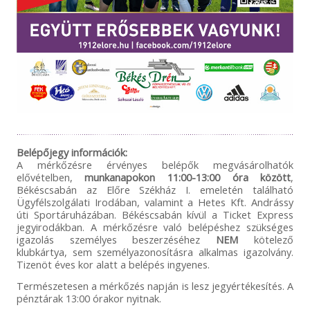
Belépőjegy információk:
A mérkőzésre érvényes belépők megvásárolhatók
elővételben,
munkanapokon 11:00-13:00 óra között
,
Békéscsabán az Előre Székház I. emeletén található
Ügyfélszolgálati Irodában, valamint a Hetes Kft. Andrássy
úti Sportáruházában. Békéscsabán kívül a Ticket Express
jegyirodákban. A mérkőzésre való belépéshez szükséges
igazolás személyes beszerzéséhez
NEM
kötelező
klubkártya, sem személyazonosításra alkalmas igazolvány.
Tizenöt éves kor alatt a belépés ingyenes.
Természetesen a mérkőzés napján is lesz jegyértékesítés. A
pénztárak 13:00 órakor nyitnak.