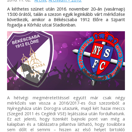
A kéthetes szünet után 2016. november 20-án (vasárnap)
15:00 órától, talán a szezon egyik leginkább várt mérkőzése
következik, amikor a Békéscsaba 1912 Előre a Szparit
fogadja a Kórház utcai Stadionban.
A hétvégi megméretettéssel együtt már csak négy
mérkőzés van vissza a 2016/2017-es őszi szezonból: a
Nyíregyháza után Dorogra utazunk, majd két hazai meccs
(Szeged 2011 és Ceglédi VSE) lejátszása után fordulhatunk.
Ez azt jelenti, hogy tizenkét bajnoki pont van még a
kalapban és a táblázatra pillantva látható, hogy továbbra
sem dőlt el semmi – hiszen az első helyet birtokló