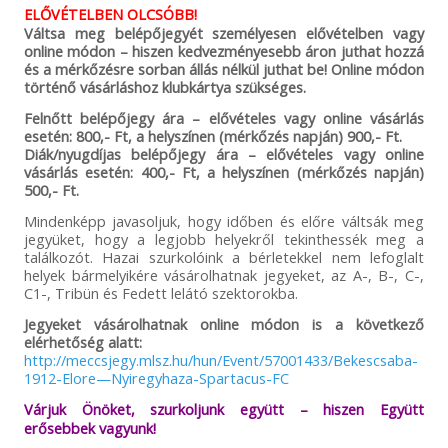
ELŐVÉTELBEN OLCSÓBB!
Váltsa meg belépőjegyét személyesen elővételben vagy
online módon – hiszen kedvezményesebb áron juthat hozzá
és a mérkőzésre sorban állás nélkül juthat be! Online módon
történő vásárláshoz klubkártya szükséges.
Felnőtt belépőjegy ára – elővételes vagy online vásárlás
esetén: 800,- Ft, a helyszínen (mérkőzés napján) 900,- Ft.
Diák/nyugdíjas belépőjegy ára – elővételes vagy online
vásárlás esetén: 400,- Ft, a helyszínen (mérkőzés napján)
500,- Ft.
Mindenképp javasoljuk, hogy időben és előre váltsák meg
jegyüket, hogy a legjobb helyekről tekinthessék meg a
találkozót. Hazai szurkolóink a bérletekkel nem lefoglalt
helyek bármelyikére vásárolhatnak jegyeket, az A-, B-, C-,
C1-, Tribün és Fedett lelátó szektorokba.
Jegyeket vásárolhatnak online módon is a következő
elérhetőség alatt:
http://meccsjegy.mlsz.hu/hun/Event/57001433/Bekescsaba-
1912-Elore—Nyiregyhaza-Spartacus-FC
Várjuk Önöket, szurkoljunk együtt – hiszen Együtt
erősebbek vagyunk!