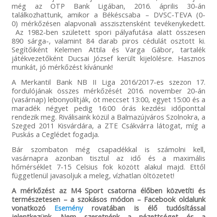
még az OTP Bank Ligában, 2016. április 30-án
találkozhattunk, amikor a Békéscsaba – DVSC-TEVA (0-
0) mérkőzésen alapvonali asszisztensként tevékenykedett.
Az 1982-ben született spori pályafutása alatt összesen
890 sárga-, valamint 84 darab piros cédulát osztott ki.
Segítőiként Kelemen Attila és Varga Gábor, tartalék
játékvezetőként Ducsai József került kijelölésre. Hasznos
munkát, jó mérkőzést kívánunk!
A Merkantil Bank NB II Liga 2016/2017-es szezon 17.
fordulójának összes mérkőzését 2016. november 20-án
(vasárnap) lebonyolítják, öt meccset 13:00, egyet 15:00 és a
maradék négyet pedig 16:00 órás kezdési időponttal
rendezik meg. Riválisaink közül a Balmazújváros Szolnokra, a
Szeged 2011 Kisvárdára, a ZTE Csákvárra látogat, míg a
Puskás a Ceglédet fogadja.
Bár szombaton még csapadékkal is számolni kell,
vasárnapra azonban tisztul az idő és a maximális
hőmérséklet 7-15 Celsius fok között alakul majd. Ettől
függetlenül javasoljuk a meleg, vízhatlan öltözetet!
A mérkőzést az M4 Sport csatorna élőben közvetíti és
természetesen – a szokásos módon – Facebook oldalunk
vonatkozó
Esemény
rovatában is élő tudósítással
jelentkezünk. Nem szeretnénk a nézettséget és a