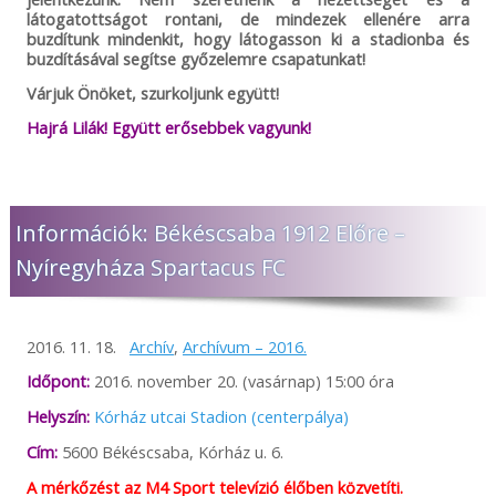
látogatottságot rontani, de mindezek ellenére arra
buzdítunk mindenkit, hogy látogasson ki a stadionba és
buzdításával segítse győzelemre csapatunkat!
Várjuk Önöket, szurkoljunk együtt!
Hajrá Lilák! Együtt erősebbek vagyunk!
Információk: Békéscsaba 1912 Előre –
Nyíregyháza Spartacus FC
2016. 11. 18.
Archív
,
Archívum – 2016.
Időpont:
2016. november 20. (vasárnap) 15:00 óra
Helyszín:
Kórház utcai Stadion (centerpálya)
Cím:
5600 Békéscsaba, Kórház u. 6.
A mérkőzést az M4 Sport televízió élőben közvetíti.