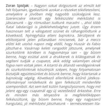
Zoran Spisljak:
– Nagyon sokat dolgoztunk az elmúlt két
hét folyamán, igyekeztünk azokat a részeket tökéletesíteni,
amelyekre a jövőben még nagyobb szükségünk lesz.
Szerencsére sikerült egy felkészülési mérkőzést is
játszanunk – így ritmusban tudtunk maradni -, ahol több
fiatal labdarúgó is játéklehetőséghez jutott. Úgy érzem
hasznosan telt a válogatott szünet és ráhangolódtunk a
következő, Nyíregyháza elleni bajnokira. Sérültjeink és
eltiltottjaink jelen pillanatban nincsenek, bár a meccs
előtti két utolsó napon még eldől, hogy Huszár és Fabio
játszhat-e. Vasárnap keleti rangadót játszunk, amelynek
szurkolóink körében is hagyománya van – így bízom
benne, hogy ezúttal azok a drukkerek is kilátogatnak és
segíteni tudják a csapatot, akik eddig valamilyen oknál
fogva nem voltak jelen. A kitartó és állandó vendégeinknek
és szurkolóinknak köszönjük szépen, hogy folyamatosan
biztatják együttesünket és bízunk benne, hogy kitartanak a
bajnokság végéig. Következő ellenfelünk kitűnő játékos-
állománnyal rendelkezik és igen felkészült mindenféle
szempontból. Azt sem kell külön hangsúlyoznom, hogy mit
jelent egy-egy csapatnál egy új vezetőedző érkezése. Erre
és minden más tényezőre is megfelelőképpen
felkészültünk, így bízom benne, hogy egy nagyszerű
hangulatú, jó mérkőzést játszhatunk – természetesen lila-