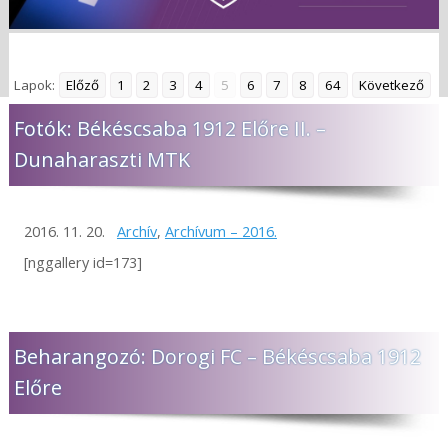
Lapok:
Előző
1
2
3
4
5
6
7
8
64
Következő
Fotók: Békéscsaba 1912 Előre II. –
Dunaharaszti MTK
2016. 11. 20.
Archív
,
Archívum – 2016.
[nggallery id=173]
Beharangozó: Dorogi FC – Békéscsaba 1912
Előre