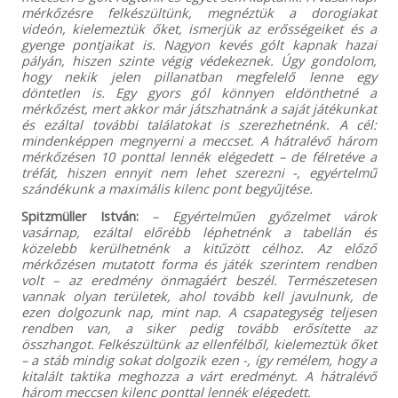
mérkőzésre felkészültünk, megnéztük a dorogiakat
videón, kielemeztük őket, ismerjük az erősségeiket és a
gyenge pontjaikat is. Nagyon kevés gólt kapnak hazai
pályán, hiszen szinte végig védekeznek. Úgy gondolom,
hogy nekik jelen pillanatban megfelelő lenne egy
döntetlen is. Egy gyors gól könnyen eldönthetné a
mérkőzést, mert akkor már játszhatnánk a saját játékunkat
és ezáltal további találatokat is szerezhetnénk. A cél:
mindenképpen megnyerni a meccset. A hátralévő három
mérkőzésen 10 ponttal lennék elégedett – de félretéve a
tréfát, hiszen ennyit nem lehet szerezni -, egyértelmű
szándékunk a maximális kilenc pont begyűjtése.
Spitzmüller István:
– Egyértelműen győzelmet várok
vasárnap, ezáltal előrébb léphetnénk a tabellán és
közelebb kerülhetnénk a kitűzött célhoz. Az előző
mérkőzésen mutatott forma és játék szerintem rendben
volt – az eredmény önmagáért beszél. Természetesen
vannak olyan területek, ahol tovább kell javulnunk, de
ezen dolgozunk nap, mint nap. A csapategység teljesen
rendben van, a siker pedig tovább erősítette az
összhangot. Felkészültünk az ellenfélből, kielemeztük őket
– a stáb mindig sokat dolgozik ezen -, így remélem, hogy a
kitalált taktika meghozza a várt eredményt. A hátralévő
három meccsen kilenc ponttal lennék elégedett.