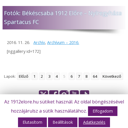
Fotók: Békéscsaba 1912 Előre – Nyíregyháza
Spartacus FC
2016. 11. 26.
Archív
,
Archívum – 2016.
[nggallery id=172]
Lapok:
Előző
1
2
3
4
5
6
7
8
64
Következő
Az 1912elore.hu sütiket használ. Az oldal böngészésével
© Békéscsaba 1912 Előre Futball Zrt.
hozzájárulsz a sütik használatához.
Elfogadom
Elutasítom
Beállítások
Adatkezelés
Webhost: M-Design