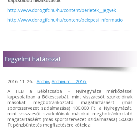
Kapcsolódó hivatkozások:
http://www.dorogifc.hu/hu/content/berletek__jegyek
http://www.dorogifc.hu/hu/content/belepesi_informacio
Fegyelmi határozat
2016. 11. 26.
Archív
,
Archívum – 2016.
A FEB a Békéscsaba – Nyíregyháza mérkőzéssel
kapcsolatban a Békéscsabát, mint visszaesőt szurkolóinak
másokat megbotránkoztató magatartásáért (más
sportszervezet szidalmazása) 100.000 Ft, a Nyíregyházát,
mint visszaesőt szurkolóinak másokat megbotránkoztató
magatartásáért (más sportszervezet szidalmazása) 50.000
Ft pénzbüntetés megfizetésére kötelezi.