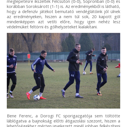
meglepetésre ikszeltek Felcsúton (0-0), Sopronban (0-0) és
korábban Soroksárott (1-1) is. Az eredményekből is látható,
hogy a defenzív játékot bemutató vendéglátóink jól ülnek
az eredményeken, hiszen a nem túl sok, 20 kapott gól
mindenképpen azt vetíti előre, hogy igen nehéz lesz
védelmüket feltörni és gólhelyzeteket kialakítani.
Bene Ferenc, a Dorogi FC sporigazgatója sem töltötte
láblógatva a bajnokság előtti átigazolási szezont, hiszen a
lehetőségekhez mérten igyekezett minél jobban felkészíteni