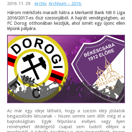
2016. 11. 29.
Archív
,
Archívum – 2016.
Három mérkőzés maradt hátra a Merkantil Bank NB II Liga
2016/2017-es őszi szezonjából. A hajrát vendégségben, az
FC Dorog otthonában kezdjük, ahol ismét egy újonc ellen
lépünk pályára.
Az már egy ideje látható, hogy a szezon eleji jóslatok
beigazolódni látszanak – hiszen semmi sem dőlt még el a
bajnokságban. Egyik feljutásra esélyes vagy ilyen
reményeket dédelgető csapat sem tudott ellépni a
mezőnytől. A tabella továbbra is igen kiegyenlített, hiszen