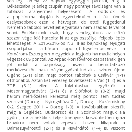
vereség, amely 22 bajnoki egységgel párosul, míg a
Békéscsaba jelenleg csupán négy pontnyi távolságra van a
táblázat aranyérmes helyezésétől. A odds-ok és
a papírforma alapján is egyértelműen a Lilák tűnnek
esélyesebbnek ezen a hétvégén, de ettől függetlenül
Németh Szabolcs neveltjeit egyáltalán nem szabad félvállról
venni. Emlékezzünk csak, hogy vendéglátónk az előző
szezon vége felé harcolta ki az egy osztállyal feljebb lépés
lehetőségét. A 2015/2016-os NB III-as bajnokság Nyugati
csoportjában – a három csoportot figyelembe véve – a
Komárom-Esztergom megyeiek a legjobb harmadik helyen
végeztek 68 ponttal. Az Árpád-kori főváros csapatának igen
jól indult a bajnokság, hiszen a bemutatkozó
mérkőzésükön, hazai pályán győzni tudtak a szintén újonc
Cigánd (2-1) ellen, majd pontot raboltak a Csákvár (1-1)
otthonából. Aztán két vereség következett a Vác (1-2) és a
ZTE (3-1) ellen. A folytatásban legyőzték a
Mosonmagyaróvárt (2-1) és a Siófokot is (0-2), majd
három mérkőzésen keresztül még pontot sem tudtak
szerezni (Dorog – Nyíregyháza 0-1, Dorog – Kozármisleny
0-2, Szeged 2011 – Dorog 1-0). A továbbiakban sikerült
még a Ceglédet, Budaörsöt és a Szolnokot maguk alá
gyűrni, de a hektikus teljesítménynek köszönhetően igazi
bravúrra nem voltak képesek, hiszen kikaptak a
Balmazújvárostól (2-1) és a Kisvárdától (1-4) is. Viszont