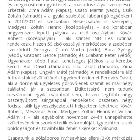
és megerősíteni együttesét a másodosztályú szereplésre.
Érkeztek: Zima Ádám (kapus), Csató Martin (védő), Csák
Zoltán (támadó) – a gyulai születésű labdarúgó egyébként
a 2010/2011-es szezonban Békéscsabán is szerepelt,
Medgyes Zoltán Henrik (középpályás) – aki korábban
negyvenszer lépett pályára az első osztályban, Kővári
Róbert (középpályás) – aki szintén NB I-es rutinnal
rendelkezik, hiszen 50 első osztályú mérkőzéssel a zsebében
szerződött Dorogra, Csató Martin (védő), Bora György
(védő), Grabant Bence (támadó) és Grabant Péter (védő).
Ugyanakkor több fiatal, tehetséges játékos is a keretbe
került: Bor Dávid (támadó), Icsó Zsolt (támadó), Zima
Ádám (kapus), Ungvári Máté (támadó). A rendelkezésre álló
futballisták közül különös figyelmet érdemel Perovics Dávid,
aki a dorogiak ügyeletes góllövőjének számít és már négy
találatnál jár a szezonban. Eltiltottakról nem tudunk
beszámolni egyik csapatnál sem, hiszen legtöbb négy
összegyűjtött sárgalappal rendelkezik összesen négy
focista, akik így veszélyeztetett helyzetben lehetnek: Kővári
Róbert, Mészáros Áron, Medgyes Zoltán Henrik és Viczián
Ádám is – aki egyébként november 24-én ünnepelhette
születésének huszonkettedik évfordulóját, így ezúton is sok
boldogságot és további lila-fehér sikereket kívánunk!
Csapatunk a gólzáporos Nyíregyháza elleni (3-0) mérkőzés