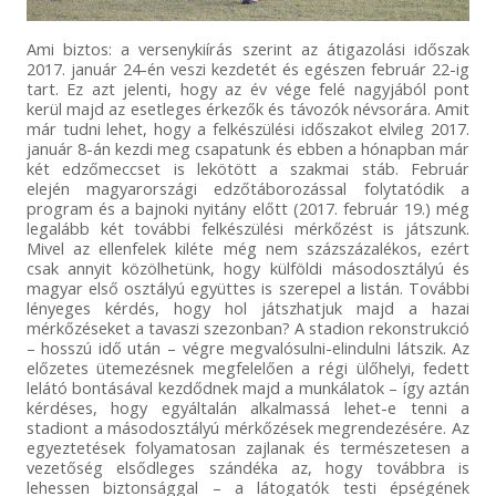
Ami biztos: a versenykiírás szerint az átigazolási időszak
2017. január 24-én veszi kezdetét és egészen február 22-ig
tart. Ez azt jelenti, hogy az év vége felé nagyjából pont
kerül majd az esetleges érkezők és távozók névsorára. Amit
már tudni lehet, hogy a felkészülési időszakot elvileg 2017.
január 8-án kezdi meg csapatunk és ebben a hónapban már
két edzőmeccset is lekötött a szakmai stáb. Február
elején magyarországi edzőtáborozással folytatódik a
program és a bajnoki nyitány előtt (2017. február 19.) még
legalább két további felkészülési mérkőzést is játszunk.
Mivel az ellenfelek kiléte még nem százszázalékos, ezért
csak annyit közölhetünk, hogy külföldi másodosztályú és
magyar első osztályú együttes is szerepel a listán. További
lényeges kérdés, hogy hol játszhatjuk majd a hazai
mérkőzéseket a tavaszi szezonban? A stadion rekonstrukció
– hosszú idő után – végre megvalósulni-elindulni látszik. Az
előzetes ütemezésnek megfelelően a régi ülőhelyi, fedett
lelátó bontásával kezdődnek majd a munkálatok – így aztán
kérdéses, hogy egyáltalán alkalmassá lehet-e tenni a
stadiont a másodosztályú mérkőzések megrendezésére. Az
egyeztetések folyamatosan zajlanak és természetesen a
vezetőség elsődleges szándéka az, hogy továbbra is
lehessen biztonsággal – a látogatók testi épségének