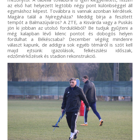
az első hat helyezett legtöbb négy pont különbséggel áll
egymáshoz képest. Továbbra is vannak azonban kérdések.
Magára talál a Nyíregyháza? Meddig bírja a feszített
tempót a Balmazújváros? A ZTE, a Kisvárda vagy a Puskás
jön ki jobban az utolsó fordulókból? Be tudjuk gyűjteni a
még kalapban lévő kilenc pontot és dobogós helyen
fordulhat a Békéscsaba? December végéig mindenre
választ kapunk, de addigra sok egyéb témáról is szót kell
majd ejtsünk: igazolások, felkészülési időszak,
edzőmérkőzések és stadion rekonstrukció.