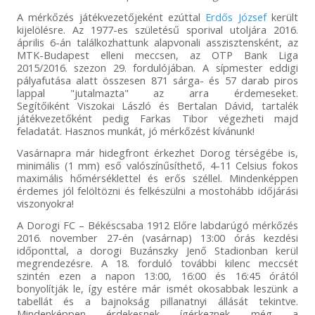
A mérkőzés játékvezetőjeként ezúttal
Erdős József
került
kijelölésre. Az 1977-es születésű sporival utoljára 2016.
április 6-án találkozhattunk alapvonali asszisztensként, az
MTK-Budapest elleni meccsen, az OTP Bank Liga
2015/2016. szezon 29. fordulójában. A sípmester eddigi
pályafutása alatt összesen 871 sárga- és 57 darab piros
lappal "jutalmazta" az arra érdemeseket.
Segítőiként Viszokai László és Bertalan Dávid, tartalék
játékvezetőként pedig Farkas Tibor végezheti majd
feladatát. Hasznos munkát, jó mérkőzést kívánunk!
Vasárnapra már hidegfront érkezhet Dorog térségébe is,
minimális (1 mm) eső valószínűsíthető, 4-11 Celsius fokos
maximális hőmérséklettel és erős széllel. Mindenképpen
érdemes jól felöltözni és felkészülni a mostohább időjárási
viszonyokra!
A Dorogi FC – Békéscsaba 1912 Előre labdarúgó mérkőzés
2016. november 27-én (vasárnap) 13:00 órás kezdési
időponttal, a dorogi Buzánszky Jenő Stadionban kerül
megrendezésre. A 18. forduló további kilenc meccsét
szintén ezen a napon 13:00, 16:00 és 16:45 órától
bonyolítják le, így estére már ismét okosabbak leszünk a
tabellát és a bajnokság pillanatnyi állását tekintve.
Mindenképpen érdekesnek ígérkeznek még a