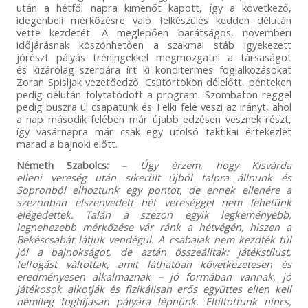
után a hétfői napra kimenőt kapott, így a következő,
idegenbeli mérkőzésre való felkészülés kedden délután
vette kezdetét. A meglepően barátságos, novemberi
időjárásnak köszönhetően a szakmai stáb igyekezett
jórészt pályás tréningekkel megmozgatni a társaságot
és kizárólag szerdára írt ki konditermes foglalkozásokat
Zoran Spisljak vezetőedző. Csütörtökön délelőtt, pénteken
pedig délután folytatódott a program. Szombaton reggel
pedig buszra ül csapatunk és Telki felé veszi az irányt, ahol
a nap második felében már újabb edzésen vesznek részt,
így vasárnapra már csak egy utolsó taktikai értekezlet
marad a bajnoki előtt.
Németh Szabolcs:
– Úgy érzem, hogy Kisvárda
elleni vereség után sikerült újból talpra állnunk és
Sopronból elhoztunk egy pontot, de ennek ellenére a
szezonban elszenvedett hét vereséggel nem lehetünk
elégedettek. Talán a szezon egyik legkeményebb,
legnehezebb mérkőzése vár ránk a hétvégén, hiszen a
Békéscsabát látjuk vendégül. A csabaiak nem kezdték túl
jól a bajnokságot, de aztán összeálltak: játékstílust,
felfogást váltottak, amit láthatóan következetesen és
eredményesen alkalmaznak – jó formában vannak, jó
játékosok alkotják és fizikálisan erős együttes ellen kell
némileg foghíjasan pályára lépnünk. Eltiltottunk nincs,