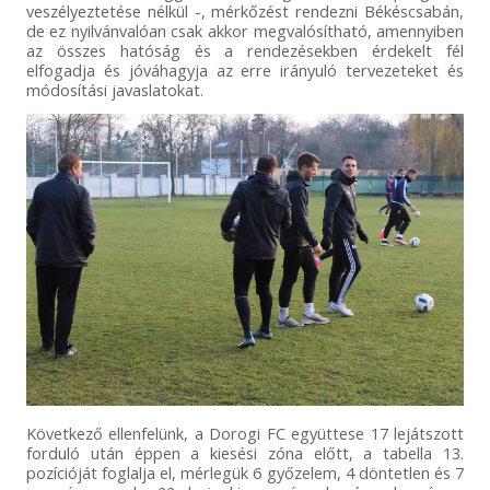
veszélyeztetése nélkül -, mérkőzést rendezni Békéscsabán,
de ez nyilvánvalóan csak akkor megvalósítható, amennyiben
az összes hatóság és a rendezésekben érdekelt fél
elfogadja és jóváhagyja az erre irányuló tervezeteket és
módosítási javaslatokat.
Következő ellenfelünk, a Dorogi FC együttese 17 lejátszott
forduló után éppen a kiesési zóna előtt, a tabella 13.
pozícióját foglalja el, mérlegük 6 győzelem, 4 döntetlen és 7