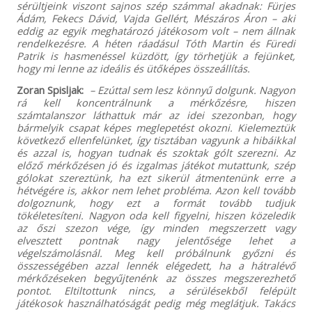
sérültjeink viszont sajnos szép számmal akadnak: Fürjes
Ádám, Fekecs Dávid, Vajda Gellért, Mészáros Áron – aki
eddig az egyik meghatározó játékosom volt – nem állnak
rendelkezésre. A héten ráadásul Tóth Martin és Füredi
Patrik is hasmenéssel küzdött, így törhetjük a fejünket,
hogy mi lenne az ideális és ütőképes összeállítás.
Zoran Spisljak:
– Ezúttal sem lesz könnyű dolgunk. Nagyon
rá kell koncentrálnunk a mérkőzésre, hiszen
számtalanszor láthattuk már az idei szezonban, hogy
bármelyik csapat képes meglepetést okozni. Kielemeztük
következő ellenfelünket, így tisztában vagyunk a hibáikkal
és azzal is, hogyan tudnak és szoktak gólt szerezni. Az
előző mérkőzésen jó és izgalmas játékot mutattunk, szép
gólokat szereztünk, ha ezt sikerül átmentenünk erre a
hétvégére is, akkor nem lehet probléma. Azon kell tovább
dolgoznunk, hogy ezt a formát tovább tudjuk
tökéletesíteni. Nagyon oda kell figyelni, hiszen közeledik
az őszi szezon vége, így minden megszerzett vagy
elvesztett pontnak nagy jelentősége lehet a
végelszámolásnál. Meg kell próbálnunk győzni és
összességében azzal lennék elégedett, ha a hátralévő
mérkőzéseken begyűjtenénk az összes megszerezhető
pontot. Eltiltottunk nincs, a sérülésekből felépült
játékosok használhatóságát pedig még meglátjuk. Takács