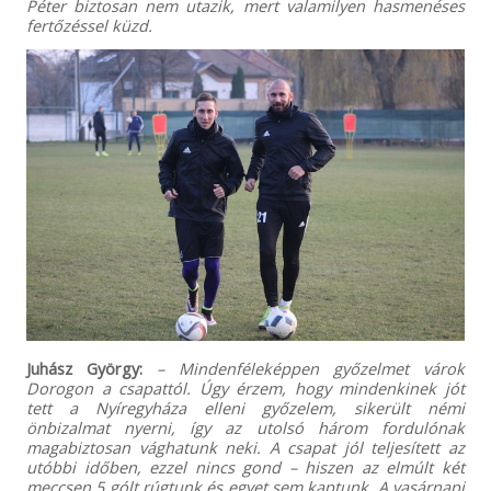
Péter biztosan nem utazik, mert valamilyen hasmenéses
fertőzéssel küzd.
Juhász György:
– Mindenféleképpen győzelmet várok
Dorogon a csapattól. Úgy érzem, hogy mindenkinek jót
tett a Nyíregyháza elleni győzelem, sikerült némi
önbizalmat nyerni, így az utolsó három fordulónak
magabiztosan vághatunk neki. A csapat jól teljesített az
utóbbi időben, ezzel nincs gond – hiszen az elmúlt két
meccsen 5 gólt rúgtunk és egyet sem kaptunk. A vasárnapi