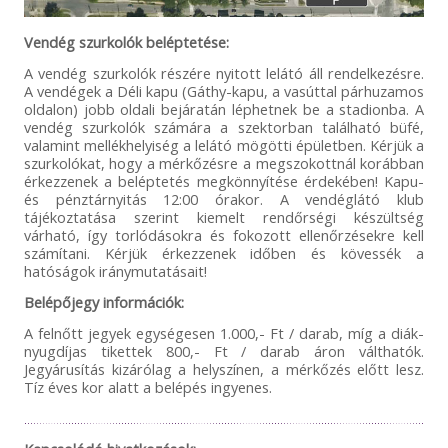
Vendég szurkolók beléptetése:
A vendég szurkolók részére nyitott lelátó áll rendelkezésre.
A vendégek a Déli kapu (Gáthy-kapu, a vasúttal párhuzamos
oldalon) jobb oldali bejáratán léphetnek be a stadionba. A
vendég szurkolók számára a szektorban található büfé,
valamint mellékhelyiség a lelátó mögötti épületben. Kérjük a
szurkolókat, hogy a mérkőzésre a megszokottnál korábban
érkezzenek a beléptetés megkönnyítése érdekében! Kapu-
és pénztárnyitás 12:00 órakor. A vendéglátó klub
tájékoztatása szerint kiemelt rendőrségi készültség
várható, így torlódásokra és fokozott ellenőrzésekre kell
számítani. Kérjük érkezzenek időben és kövessék a
hatóságok iránymutatásait!
Belépőjegy információk:
A felnőtt jegyek egységesen 1.000,- Ft / darab, míg a diák-
nyugdíjas tikettek 800,- Ft / darab áron válthatók.
Jegyárusítás kizárólag a helyszínen, a mérkőzés előtt lesz.
Tíz éves kor alatt a belépés ingyenes.