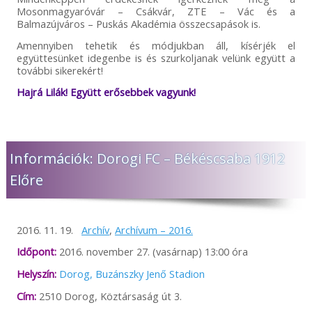
Mosonmagyaróvár – Csákvár, ZTE – Vác és a
Balmazújváros – Puskás Akadémia összecsapások is.
Amennyiben tehetik és módjukban áll, kísérjék el
együttesünket idegenbe is és szurkoljanak velünk együtt a
további sikerekért!
Hajrá Lilák! Együtt erősebbek vagyunk!
Információk: Dorogi FC – Békéscsaba 1912
Előre
2016. 11. 19.
Archív
,
Archívum – 2016.
Időpont:
2016. november 27. (vasárnap) 13:00 óra
Helyszín:
Dorog, Buzánszky Jenő Stadion
Cím:
2510 Dorog, Köztársaság út 3.