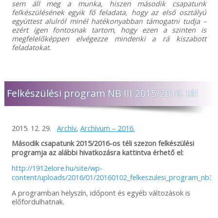
sem áll meg a munka, hiszen második csapatunk
felkészülésének egyik fő feladata, hogy az első osztályú
együttest alulról minél hatékonyabban támogatni tudja –
ezért igen fontosnak tartom, hogy ezen a szinten is
megfelelőképpen elvégezze mindenki a rá kiszabott
feladatokat.
Felkészülési program NB III 2015/2016. tél
2015. 12. 29.
Archív
,
Archívum – 2016.
Második csapatunk 2015/2016-os téli szezon felkészülési
programja az alábbi hivatkozásra kattintva érhető el:
http://1912elore.hu/site/wp-
content/uploads/2016/01/20160102_felkeszulesi_program_nb3.
A programban helyszín, időpont és egyéb változások is
előfordulhatnak.