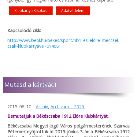
Klubkártya Kisokos
Adatvédelem
Kapcsolódó cikk:
http://www.beol.hu/bekes/sport/nb1-es-elore-meccsek-
csak-klubkartyaval-614681
Mutasd a kártyád!
2015. 06. 10.
Archív
,
Archívum – 2016.
Bemutatjuk a Békéscsaba 1912 Előre Klubkártyát.
Békéscsaba Megyei Jogú Város polgármesterének, Szarvas
Péternek nyújtottuk át 2015. június 3-án a Békéscsaba 1912