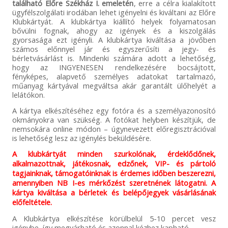
található Előre Székház I. emeletén
, erre a célra kialakított
ügyfélszolgálati irodában lehet igényelni és kiváltani az Előre
Klubkártyát. A klubkártya kiállító helyek folyamatosan
bővülni fognak, ahogy az igények és a kiszolgálás
gyorsasága ezt igényli. A klubkártya kiváltása a jövőben
számos előnnyel jár és egyszerűsíti a jegy- és
bérletvásárlást is. Mindenki számára adott a lehetőség,
hogy az INGYENESEN rendelkezésére bocsájtott,
fényképes, alapvető személyes adatokat tartalmazó,
műanyag kártyával megváltsa akár garantált ülőhelyét a
lelátókon.
A kártya elkészítéséhez egy fotóra és a személyazonosító
okmányokra van szükség. A fotókat helyben készítjük, de
nemsokára online módon – úgynevezett előregisztrációval
is lehetőség lesz az igénylés beküldésére.
A klubkártyát minden szurkolónak, érdeklődőnek,
alkalmazottnak, játékosnak, edzőnek, VIP- és pártoló
tagjainknak, támogatóinknak is érdemes időben beszerezni,
amennyiben NB I-es mérkőzést szeretnének látogatni. A
kártya kiváltása a bérletek és belépőjegyek vásárlásának
előfeltétele.
A Klubkártya elkészítése körülbelül 5-10 percet vesz
igénybe, így megvárható és azonnal kézhez kapható.