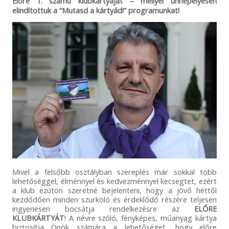
Előre 1. számú klubkártyáját – mellyel ünnepélyesen
elindítottuk a “Mutasd a kártyád!” programunkat!
Mivel a felsőbb osztályban szereplés már sokkal több
lehetőséggel, élménnyel és kedvezménnyel kecsegtet, ezért
a klub ezúton szeretné bejelenteni, hogy a jövő héttől
kezdődően minden szurkoló és érdeklődő részére teljesen
ingyenesen bocsátja rendelkezésre az
ELŐRE
KLUBKÁRTYÁT
! A névre szóló, fényképes, műanyag kártya
biztosítja Önök számára a lehetőséget, hogy előre