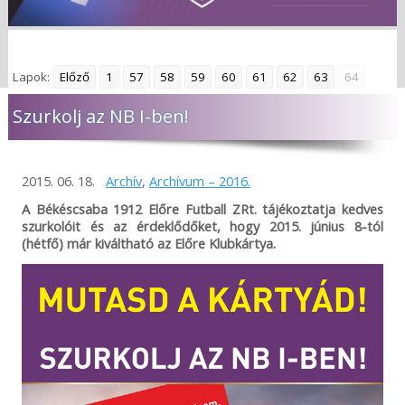
Lapok:
Előző
1
57
58
59
60
61
62
63
64
Szurkolj az NB I-ben!
2015. 06. 18.
Archív
,
Archívum – 2016.
A Békéscsaba 1912 Előre Futball ZRt. tájékoztatja kedves
szurkolóit és az érdeklődőket, hogy 2015. június 8-tól
(hétfő) már kiváltható az Előre Klubkártya.