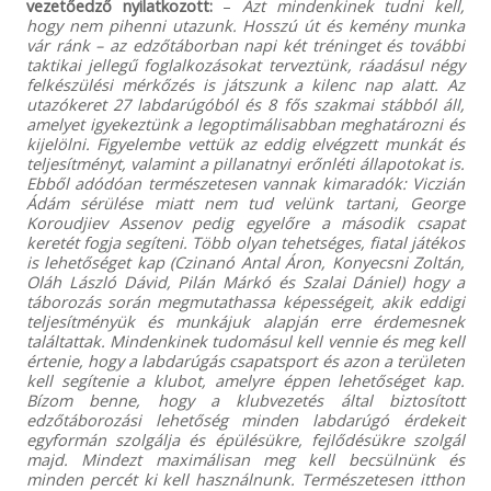
vezetőedző nyilatkozott:
–
Azt mindenkinek tudni kell,
hogy nem pihenni utazunk. Hosszú út és kemény munka
vár ránk – az edzőtáborban napi két tréninget és további
taktikai jellegű foglalkozásokat terveztünk, ráadásul négy
felkészülési mérkőzés is játszunk a kilenc nap alatt. Az
utazókeret 27 labdarúgóból és 8 fős szakmai stábból áll,
amelyet igyekeztünk a legoptimálisabban meghatározni és
kijelölni. Figyelembe vettük az eddig elvégzett munkát és
teljesítményt, valamint a pillanatnyi erőnléti állapotokat is.
Ebből adódóan természetesen vannak kimaradók: Viczián
Ádám sérülése miatt nem tud velünk tartani, George
Koroudjiev Assenov pedig egyelőre a második csapat
keretét fogja segíteni. Több olyan tehetséges, fiatal játékos
is lehetőséget kap (Czinanó Antal Áron, Konyecsni Zoltán,
Oláh László Dávid, Pilán Márkó és Szalai Dániel) hogy a
táborozás során megmutathassa képességeit, akik eddigi
teljesítményük és munkájuk alapján erre érdemesnek
találtattak. Mindenkinek tudomásul kell vennie és meg kell
értenie, hogy a labdarúgás csapatsport és azon a területen
kell segítenie a klubot, amelyre éppen lehetőséget kap.
Bízom benne, hogy a klubvezetés által biztosított
edzőtáborozási lehetőség minden labdarúgó érdekeit
egyformán szolgálja és épülésükre, fejlődésükre szolgál
majd. Mindezt maximálisan meg kell becsülnünk és
minden percét ki kell használnunk. Természetesen itthon