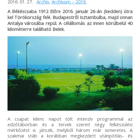
2016. 01. 27.
Archív
,
Archívum – 2016.
A Békéscsaba 1912 Előre 2016. január 26-án (kedden) útra
kel Törökország felé. Budapestről Isztambulba, majd onnan
Antalya városába repül. A célállomás az innen körülbelül 40
kilométerre található Belek.
A csapat kilenc napot tölt intenzív programmal az
edzőtáborban és a tervek szerint négy felkészülési
mérkőzést is játszik, melyből három már ismeretes. A
szakmai stáb a korábban megkezdett utánpótlás- és