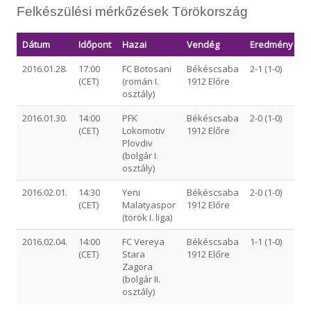
Felkészülési mérkőzések Törökország
Dátum
Időpont
Hazai
Vendég
Eredmény
2016.01.28.
17:00
FC Botosani
Békéscsaba
2-1 (1-0)
(CET)
(román I.
1912 Előre
osztály)
2016.01.30.
14:00
PFK
Békéscsaba
2-0 (1-0)
(CET)
Lokomotiv
1912 Előre
Plovdiv
(bolgár I.
osztály)
2016.02.01.
14:30
Yeni
Békéscsaba
2-0 (1-0)
(CET)
Malatyaspor
1912 Előre
(török I. liga)
2016.02.04.
14:00
FC Vereya
Békéscsaba
1-1 (1-0)
(CET)
Stara
1912 Előre
Zagora
(bolgár II.
osztály)