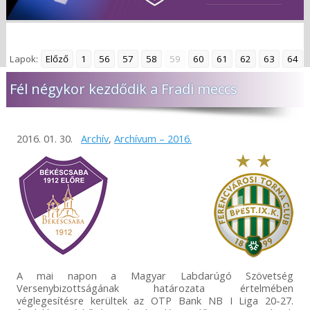
Lapok:
Előző
1
56
57
58
59
60
61
62
63
64
Fél négykor kezdődik a Fradi meccs
2016. 01. 30.
Archív
,
Archívum – 2016.
A mai napon a Magyar Labdarúgó Szövetség
Versenybizottságának határozata értelmében
véglegesítésre kerültek az OTP Bank NB I Liga 20-27.