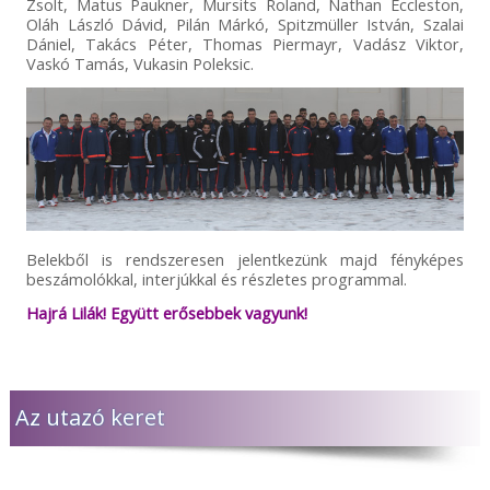
Zsolt, Matus Paukner, Mursits Roland, Nathan Eccleston,
Oláh László Dávid, Pilán Márkó, Spitzmüller István, Szalai
Dániel, Takács Péter, Thomas Piermayr, Vadász Viktor,
Vaskó Tamás, Vukasin Poleksic.
Belekből is rendszeresen jelentkezünk majd fényképes
beszámolókkal, interjúkkal és részletes programmal.
Hajrá Lilák! Együtt erősebbek vagyunk!
Az utazó keret