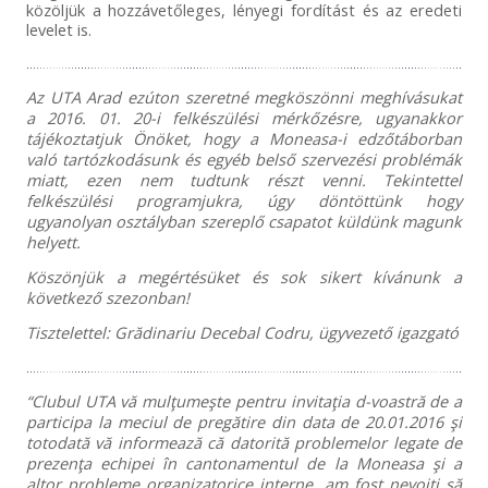
közöljük a hozzávetőleges, lényegi fordítást és az eredeti
levelet is.
Az UTA Arad ezúton szeretné megköszönni meghívásukat
a 2016. 01. 20-i felkészülési mérkőzésre, ugyanakkor
tájékoztatjuk Önöket, hogy a Moneasa-i edzőtáborban
való tartózkodásunk és egyéb belső szervezési problémák
miatt, ezen nem tudtunk részt venni. Tekintettel
felkészülési programjukra, úgy döntöttünk hogy
ugyanolyan osztályban szereplő csapatot küldünk magunk
helyett.
Köszönjük a megértésüket és sok sikert kívánunk a
következő szezonban!
Tisztelettel: Grădinariu Decebal Codru, ügyvezető igazgató
“Clubul UTA vă mulţumeşte pentru invitaţia d-voastră de a
participa la meciul de pregătire din data de 20.01.2016 şi
totodată vă informează că datorită problemelor legate de
prezenţa echipei în cantonamentul de la Moneasa şi a
altor probleme organizatorice interne, am fost nevoiţi să