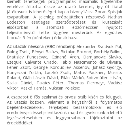
kiemelt tehetségek programjának maximális figyelembe
vételével állította össze az utazó keretet, így öt fiatal
játékosunk is lehetőséget kap a bizonyításra Zoran Spisljak
csapatában. A jelenleg próbajátékon résztvevő Nathan
Eccleston esetleges szerződtetését és kiutazását
elsősorban a szombati edzőmeccsen nyújtott
teljesítménytől tette függővé mesterünk. Az együttes
február 5-én (pénteken) érkezik haza.
Az utazók névsora (ABC rendben):
Alexander Svedyuk Pál,
Balog Zsolt, Bényei Balázs, Birtalan Botond, Borbély Bálint,
Bratislav Punosevac, Czinanó Áron, Damjanovic Slavko,
Ezequiel Calvente Criado, Fabio Nascimento de Oliveira,
Fehér Zsolt, George Koroudjiev Assenov, Juhász György,
Konyecsni Zoltán, Laczkó Zsolt, Matus Paukner, Mursits
Roland, Oláh László Dávid, Pilán Márkó, Spitzmüller István,
Szalai Dániel, Takács Péter, Thomas Piermayr, Vadász
Viktor, Vaskó Tamás, Vukasin Poleksic.
A csapatot 8 fős szakmai és orvosi stáb kíséri és felügyeli.
Az utazás közben, valamint a helyszínről is folyamatos
bejelentkezésekkel, fényképes beszámolókkal és élő
eredményjelzéssel jelentkezünk majd és igyekszünk a lehető
legrészletesebben és leggyorsabban tájékoztatni az
érdeklődőket.