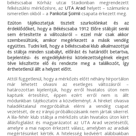
békéscsabai Kórház utcai Stadionban megrendezett
felkészülési mérkőzésre, az
UTA Arad
helyett – számunkra
ismeretlen okból – a
Pankotai Şoimii
csapata érkezett meg.
Ezúton tájékoztatjuk tisztelt szurkolóinkat és az
érdeklődőket, hogy a Békéscsaba 1912 Előre stábját senki
sem értesítette a változásról – ezzel már csak akkor
szembesültünk, amikor megérkezett a másik vendég
együttes. Tudni kell, hogy a békéscsabai klub alkalmazottjai
és stábja minden szabályt, előírást és határidőt betartva,
bejelentési- és engedélykérési kötelezettségének eleget
téve készítette elő és rendezte meg a találkozót, így
érthetetlenül állt a helyzet előtt.
Attól függetlenül, hogy a mérkőzés előtt néhány hírportálon
már lehetett olvasni az esetleges változásról –
határozottan kijelentjük, hogy erről hivatalos úton nem
kaptunk értesítést, éppen ezért erről nem is állt
módunkban tájékoztatni a közvéleményt. A híreket olvasva
haladéktalanul megpróbáltuk elérni a vendég csapat
vezetését, de ez irányú próbálkozásaink nem jártak sikerrel.
A lila-fehér klub stábja a mérkőzés után hivatalos úton kért
állásfoglalást és magyarázatot az UTA Arad vezetésétől,
amelyre a mai napon érkezett válasz, amelyben az aradiak
megértésünket kérték. A hitelesség kedvéért alábbiakban