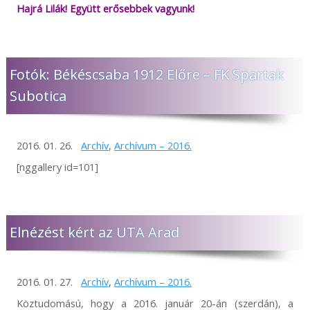
Hajrá Lilák! Együtt erősebbek vagyunk!
Fotók: Békéscsaba 1912 Előre – FK Spartak
Subotica
2016. 01. 26.
Archív
,
Archívum – 2016.
[nggallery id=101]
Elnézést kért az UTA Arad
2016. 01. 27.
Archív
,
Archívum – 2016.
Köztudomású, hogy a 2016. január 20-án (szerdán), a