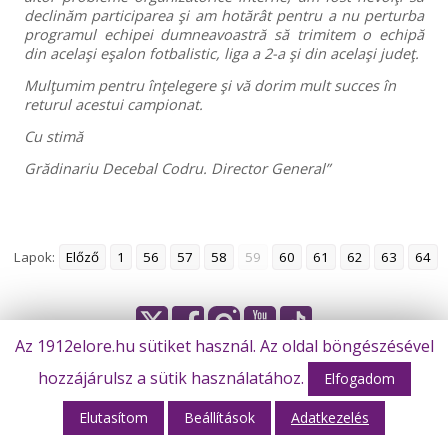
declinăm participarea şi am hotărât pentru a nu perturba
programul echipei dumneavoastră să trimitem o echipă
din acelaşi eşalon fotbalistic, liga a 2-a şi din acelaşi judeţ.
Mulţumim pentru înţelegere şi vă dorim mult succes în
returul acestui campionat.
Cu stimă
Grădinariu Decebal Codru. Director General”
Lapok:
Előző
1
56
57
58
59
60
61
62
63
64
Az 1912elore.hu sütiket használ. Az oldal böngészésével
© Békéscsaba 1912 Előre Futball Zrt.
hozzájárulsz a sütik használatához.
Elfogadom
Elutasítom
Beállítások
Adatkezelés
Webhost: M-Design