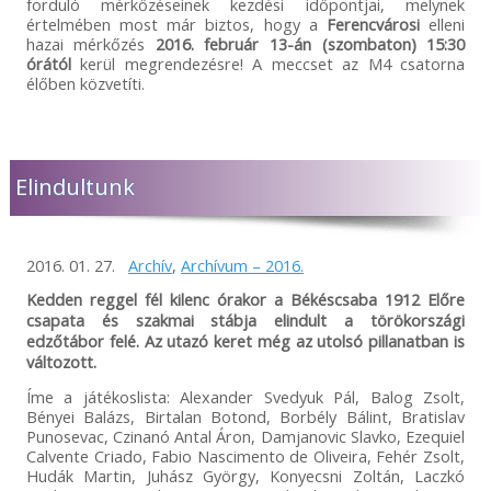
forduló mérkőzéseinek kezdési időpontjai, melynek
értelmében most már biztos, hogy a
Ferencvárosi
elleni
hazai mérkőzés
2016. február 13-án (szombaton) 15:30
órától
kerül megrendezésre! A meccset az M4 csatorna
élőben közvetíti.
Elindultunk
2016. 01. 27.
Archív
,
Archívum – 2016.
Kedden reggel fél kilenc órakor a Békéscsaba 1912 Előre
csapata és szakmai stábja elindult a törökországi
edzőtábor felé. Az utazó keret még az utolsó pillanatban is
változott.
Íme a játékoslista: Alexander Svedyuk Pál, Balog Zsolt,
Bényei Balázs, Birtalan Botond, Borbély Bálint, Bratislav
Punosevac, Czinanó Antal Áron, Damjanovic Slavko, Ezequiel
Calvente Criado, Fabio Nascimento de Oliveira, Fehér Zsolt,
Hudák Martin, Juhász György, Konyecsni Zoltán, Laczkó