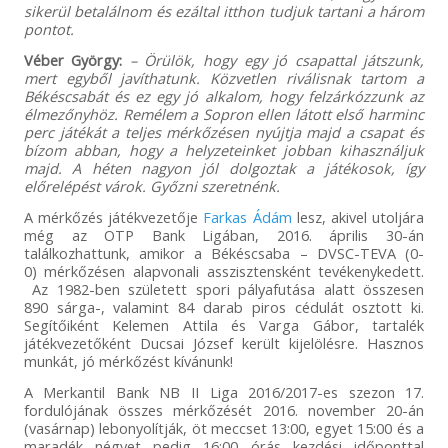
sikerül betalálnom és ezáltal itthon tudjuk tartani a három
pontot.
Véber György:
– Örülök, hogy egy jó csapattal játszunk,
mert egyből javíthatunk. Közvetlen riválisnak tartom a
Békéscsabát és ez egy jó alkalom, hogy felzárkózzunk az
élmezőnyhöz. Remélem a Sopron ellen látott első harminc
perc játékát a teljes mérkőzésen nyújtja majd a csapat és
bízom abban, hogy a helyzeteinket jobban kihasználjuk
majd. A héten nagyon jól dolgoztak a játékosok, így
előrelépést várok. Győzni szeretnénk.
A mérkőzés játékvezetője
Farkas Ádám
lesz, akivel utoljára
még az OTP Bank Ligában, 2016. április 30-án
találkozhattunk, amikor a Békéscsaba – DVSC-TEVA (0-
0) mérkőzésen alapvonali asszisztensként tevékenykedett.
Az 1982-ben született spori pályafutása alatt összesen
890 sárga-, valamint 84 darab piros cédulát osztott ki.
Segítőiként Kelemen Attila és Varga Gábor, tartalék
játékvezetőként Ducsai József került kijelölésre. Hasznos
munkát, jó mérkőzést kívánunk!
A Merkantil Bank NB II Liga 2016/2017-es szezon 17.
fordulójának összes mérkőzését 2016. november 20-án
(vasárnap) lebonyolítják, öt meccset 13:00, egyet 15:00 és a
maradék négyet pedig 16:00 órás kezdési időponttal