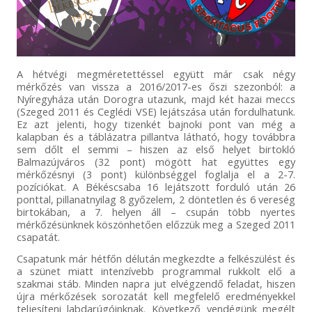
A hétvégi megméretettéssel együtt már csak négy
mérkőzés van vissza a 2016/2017-es őszi szezonból: a
Nyíregyháza után Dorogra utazunk, majd két hazai meccs
(Szeged 2011 és Ceglédi VSE) lejátszása után fordulhatunk.
Ez azt jelenti, hogy tizenkét bajnoki pont van még a
kalapban és a táblázatra pillantva látható, hogy továbbra
sem dőlt el semmi – hiszen az első helyet birtokló
Balmazújváros (32 pont) mögött hat együttes egy
mérkőzésnyi (3 pont) különbséggel foglalja el a 2-7.
pozíciókat. A Békéscsaba 16 lejátszott forduló után 26
ponttal, pillanatnyilag 8 győzelem, 2 döntetlen és 6 vereség
birtokában, a 7. helyen áll – csupán több nyertes
mérkőzésünknek köszönhetően előzzük meg a Szeged 2011
csapatát.
Csapatunk már hétfőn délután megkezdte a felkészülést és
a szünet miatt intenzívebb programmal rukkolt elő a
szakmai stáb. Minden napra jut elvégzendő feladat, hiszen
újra mérkőzések sorozatát kell megfelelő eredményekkel
teljesíteni labdarúgóinknak. Következő vendégünk megélt