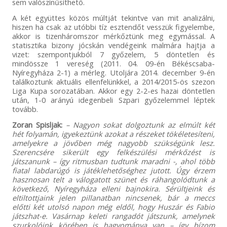
sem valószínűsíthető.
A két együttes közös múltját tekintve van mit analizálni,
hiszen ha csak az utóbbi tíz esztendőt vesszük figyelembe,
akkor is tizenháromszor mérkőztünk meg egymással. A
statisztika bizony jócskán vendégeink malmára hajtja a
vizet: szempontjukból 7 győzelem, 5 döntetlen és
mindössze 1 vereség (2011. 04. 09-én Békéscsaba-
Nyíregyháza 2-1) a mérleg. Utoljára 2014. december 9-én
találkoztunk aktuális ellenfelünkkel, a 2014/2015-ös szezon
Liga Kupa sorozatában. Akkor egy 2-2-es hazai döntetlen
után, 1-0 arányú idegenbeli Szpari győzelemmel léptek
tovább.
Zoran Spisljak:
– Nagyon sokat dolgoztunk az elmúlt két
hét folyamán, igyekeztünk azokat a részeket tökéletesíteni,
amelyekre a jövőben még nagyobb szükségünk lesz.
Szerencsére sikerült egy felkészülési mérkőzést is
játszanunk – így ritmusban tudtunk maradni -, ahol több
fiatal labdarúgó is játéklehetőséghez jutott. Úgy érzem
hasznosan telt a válogatott szünet és ráhangolódtunk a
következő, Nyíregyháza elleni bajnokira. Sérültjeink és
eltiltottjaink jelen pillanatban nincsenek, bár a meccs
előtti két utolsó napon még eldől, hogy Huszár és Fabio
játszhat-e. Vasárnap keleti rangadót játszunk, amelynek
szurkolóink körében is hagyománya van – így bízom