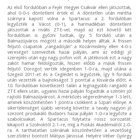
Az első fordulóban a Fejér megyei Csákvár ellen játszottak,
ahol 0-0-s döntetlent értek el. A döntetlen után mintha
szárnyra kapott volna a Spartacus: a 2. fordulóban
legyőzték a Vácot (0-1), a harmadikban döntetlent
játszottak a rivális ZTE-vel, majd az ezt követő két
fordulóban is győzni tudtak, így 5 forduló után a
Balmazújváros mögött a második helyen álltak. A frissen
feljutó csapatok „rangadóján” a Kozármisleny ellen 4-0-s
vereséget szenvedtek hazai pályán, ami az eddigi jó
szereplés után egy nagy pofon volt. A játékosok ezt a nagy
zakót hamar feldolgozták, hiszen előbb a másik frissen
feljutó Dorogot verték idegenben 1-0-ra, majd utána a
Szeged 2011-et és a Ceglédet is legyőzték, így 9 forduló
után vezették a bajnokságot 3 ponttal a Kisvárda előtt. A
10. fordulóban következett talán a legnagyobb rangadó a
ZTE elleni után, ugyanis hazai pályán fogadták a szintén jól
rajtoló Balmazújvárost. A mérkőzés végeredménye 1-3 lett,
aminek köszönhetően 1 pontra csökkent a Szpari előnye. A
sikertelenséget újabb vereség követte: a tavaly nagyon jó
szezont produkáló Budaörs hazai pályán 1-0-ra legyőzte a
szabolcsiakat. A Spartacus folytatta rossz sorozatát:
kikapott a Szolnoktól 2-1-re, míg a Puskás Akadémiától 2-0-
ra. A tarthatatlan szériának köszönhetően a vezetőség
szerződést bontott Mátyus Jánossal. Helyére Véber György