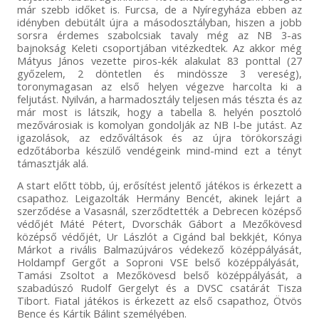
már szebb időket is. Furcsa, de a Nyíregyháza ebben az
idényben debütált újra a másodosztályban, hiszen a jobb
sorsra érdemes szabolcsiak tavaly még az NB 3-as
bajnokság Keleti csoportjában vitézkedtek. Az akkor még
Mátyus János vezette piros-kék alakulat 83 ponttal (27
győzelem, 2 döntetlen és mindössze 3 vereség),
toronymagasan az első helyen végezve harcolta ki a
feljutást. Nyilván, a harmadosztály teljesen más tészta és az
már most is látszik, hogy a tabella 8. helyén posztoló
mezővárosiak is komolyan gondolják az NB I-be jutást. Az
igazolások, az edzőváltások és az újra törökországi
edzőtáborba készülő vendégeink mind-mind ezt a tényt
támasztják alá.
A start előtt több, új, erősítést jelentő játékos is érkezett a
csapathoz. Leigazolták Hermány Bencét, akinek lejárt a
szerződése a Vasasnál, szerződtették a Debrecen középső
védőjét Máté Pétert, Dvorschák Gábort a Mezőkövesd
középső védőjét, Ur Lászlót a Cigánd bal bekkjét, Kónya
Márkot a rivális Balmazújváros védekező középpályását,
Holdampf Gergőt a Soproni VSE belső középpályását,
Tamási Zsoltot a Mezőkövesd belső középpályását, a
szabadúszó Rudolf Gergelyt és a DVSC csatárát Tisza
Tibort. Fiatal játékos is érkezett az első csapathoz, Ötvös
Bence és Kártik Bálint személyében.