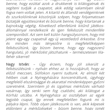
benne, hogy ezúttal azok a drukkerek is kilátogatnak és
segíteni tudják a csapatot, akik eddig valamilyen oknál
fogva nem voltak jelen. A kitartó és állandó vendégeinknek
és szurkolóinknak köszönjük szépen, hogy folyamatosan
biztatják együttesünket és bízunk benne, hogy kitartanak a
bajnokság végéig. Következő ellenfelünk kitűnő játékos-
állománnyal rendelkezik és igen felkészült mindenféle
szempontból. Azt sem kell külön hangsúlyoznom, hogy mit
jelent egy-egy csapatnál egy új vezetőedző érkezése. Erre
és minden más tényezőre is megfelelőképpen
felkészültünk, így bízom benne, hogy egy nagyszerű
hangulatú, jó mérkőzést játszhatunk – természetesen lila-
fehér sikerrel!
Nagy István:
– Úgy érzem, hogy jól sikerült a
felkészülésünk – nyilván ehhez az is hozzájárult, hogy az
előző meccsen, Siófokon nyerni tudtunk. Az elmúlt két
hétben csak a Nyíregyházára koncentráltunk, úgyhogy
megfelelő elszántsággal és akarattal mindenképpen győzni
szeretnénk. Szerintem jó és izgalmas mérkőzés várható
vasárnap, így senki sem fog csalódni, aki kilátogat a
Kórház utcába. A Nyíregyháza az osztályban az egyik
legjobb csapat, így ennek megfelelően fogunk mi is
pályára lépni. Több olyan játékosunk is van, akik képesek
eldönteni a mérkőzéseket – bízom benne, hogy ismét