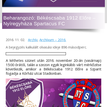
Beharangozó: Békéscsaba 1912 Előre –
Nyíregyháza Spartacus FC
2016. 11. 02.
Archív
,
Archívum – 2016.
A bejegyzés kalkulált olvasási ideje 896 másodperc.
A kéthetes szünet után 2016. november 20-án (vasárnap)
15:00 órától, talán a szezon egyik leginkább várt mérkőzése
következik, amikor a Békéscsaba 1912 Előre a Szparit
fogadja a Kórház utcai Stadionban.