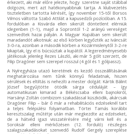
érkezett, aki már előre jelezte, hogy szeretne saját stábbal
dolgozni, mert azt hatékonyabbnak tartja. A klubvezetés
tiszteletben tartotta kérését, így november 15-től Borsos
Vilmos váltotta Szabó Attilát a kapusedzői pozícióban. A 15.
fordulóban a Kisvárda ellen sikerült döntetlent elérniük
idegenben (1-1), majd a Soprontól 1-2 arányú vereséget
szenvedtek hazai pályán. A Magyar Kupában sem sikerült
maradandót alkotniuk: az első körben legyőzték az Iváncsát
3-0-ra, azonban a második körben a Kozármislenytől 3-2-re
kikaptak, így el is búcsúztak a kupától. A legeredményesebb
játékosuk jelenleg Rezes László, aki már 5 gólt szerzett, de
Filip Dragóner sem szerepel rosszul (4 gól és 1 gólpassz).
A Nyíregyháza utazó keretének és kezdő összeállításának
meghatározása nem tűnik könnyű feladatnak, hiszen
sérülések és eltiltás is nehezíti a mester dolgát: Kártik Bálint
József begyűjtötte ötödik sárga céduláját – így
automatikusan kimarad a Békéscsaba elleni bajnokiról,
Harsányi Zoltán combizom szakadással küszködik, akárcsak
Dragóner Filip – bár ő már a rehabilitációs edzéseknél tart
a teljes felépülési folyamatban. Törtei Tamás korábbi
keresztszalag műtétje után már megkezdte az edzéseket,
de a hátvéd igazi visszatérésére még várni kell és a
Soroksár elleni mérkőzésen (12. forduló) részleges
szalagszakadásokat szenvedő Rudolf Gergely szereplése