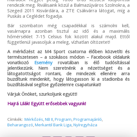
rendezik meg. Riválisaink közül a Balmazújváros Szolnokra, a
Szeged 2011 Kisvárdára, a ZTE Csákvárra látogat, míg a
Puskás a Ceglédet fogadja.
Bár szombaton még csapadékkal is számolni kell,
vasárnapra azonban tisztul az idő és a maximális
hőmérséklet 7-15 Celsius fok között alakul majd. Ettől
függetlenül javasoljuk a meleg, vízhatlan öltözetet!
A mérkőzést az M4 Sport csatorna élőben közvetíti és
természetesen – a szokásos módon – Facebook oldalunk
vonatkozó
Esemény
rovatában is élő tudósítással
jelentkezünk. Nem szeretnénk a nézettséget és a
látogatottságot rontani, de mindezek ellenére arra
buzdítunk mindenkit, hogy látogasson ki a stadionba és
buzdításával segítse győzelemre csapatunkat!
Várjuk Önöket, szurkoljunk együtt!
Hajrá Lilák! Együtt erősebbek vagyunk!
Címkék:
Mérkőzés
,
NB II
,
Program
,
Programajánló
,
Beharangozó
,
Merkantil Bank Liga
,
Nyíregyháza